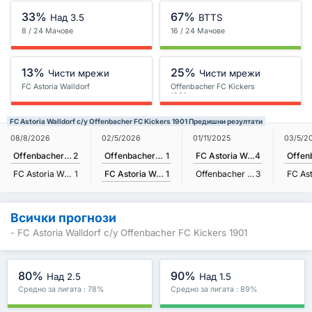
33%
67%
Над 3.5
BTTS
8 / 24 Мачове
16 / 24 Мачове
13%
25%
Чисти мрежи
Чисти мрежи
FC Astoria Walldorf
Offenbacher FC Kickers
1901
FC Astoria Walldorf с/у Offenbacher FC Kickers 1901 Предишни резултати
02/5/2026
08/8/2026
01/11/2025
03/5/2
Offenbacher FC Kickers 1901
1
Offenbacher FC Kickers 1901
2
FC Astoria Walldorf
4
FC Astoria Walldorf
1
FC Astoria Walldorf
1
Offenbacher FC Kickers 1901
3
Всички прогнози
- FC Astoria Walldorf с/у Offenbacher FC Kickers 1901
80%
90%
Над 2.5
Над 1.5
Средно за лигата : 78%
Средно за лигата : 89%