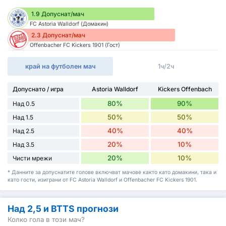
1.9 Допуснат/мач
FC Astoria Walldorf (Домакин)
2.3 Допуснат/мач
Offenbacher FC Kickers 1901 (Гост)
край на футболен мач
1ч/2ч
Допуснато / игра
Astoria Walldorf
Kickers Offenbach
80%
90%
Над 0.5
50%
50%
Над 1.5
40%
40%
Над 2.5
20%
10%
Над 3.5
20%
10%
Чисти мрежи
* Данните за допуснатите голове включват мачове както като домакини, така и
като гости, изиграни от FC Astoria Walldorf и Offenbacher FC Kickers 1901.
Над 2,5 и BTTS прогнози
Колко гола в този мач?