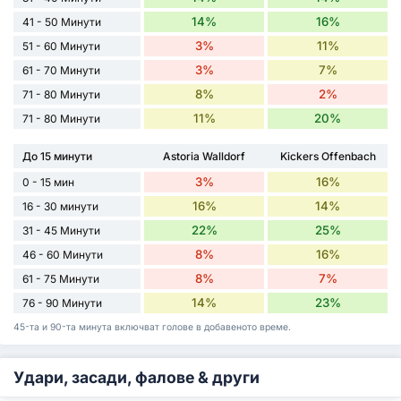
14%
16%
41 - 50 Минути
3%
11%
51 - 60 Минути
3%
7%
61 - 70 Минути
8%
2%
71 - 80 Минути
11%
20%
71 - 80 Минути
До 15 минути
Astoria Walldorf
Kickers Offenbach
3%
16%
0 - 15 мин
16%
14%
16 - 30 минути
22%
25%
31 - 45 Минути
8%
16%
46 - 60 Минути
8%
7%
61 - 75 Минути
14%
23%
76 - 90 Минути
45-та и 90-та минута включват голове в добавеното време.
Удари, засади, фалове & други