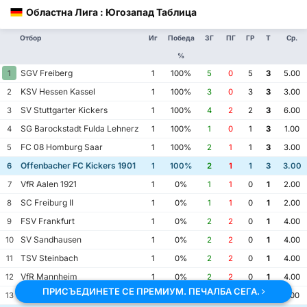
Областна Лига : Югозапад Таблица
Отбор
Иг
Победа
ЗГ
ПГ
ГР
Т
Ср.
%
SGV Freiberg
1
1
100%
5
0
5
3
5.00
KSV Hessen Kassel
2
1
100%
3
0
3
3
3.00
SV Stuttgarter Kickers
3
1
100%
4
2
2
3
6.00
SG Barockstadt Fulda Lehnerz
4
1
100%
1
0
1
3
1.00
FC 08 Homburg Saar
5
1
100%
2
1
1
3
3.00
Offenbacher FC Kickers 1901
6
1
100%
2
1
1
3
3.00
VfR Aalen 1921
7
1
0%
1
1
0
1
2.00
SC Freiburg II
8
1
0%
1
1
0
1
2.00
FSV Frankfurt
9
1
0%
2
2
0
1
4.00
SV Sandhausen
10
1
0%
2
2
0
1
4.00
TSV Steinbach
11
1
0%
2
2
0
1
4.00
VfR Mannheim
12
1
0%
2
2
0
1
4.00
ПРИСЪЕДИНЕТЕ СЕ ПРЕМИУМ. ПЕЧАЛБА СЕГА.
SV Eintracht Trier 05
13
1
0%
0
1
-1
0
1.00