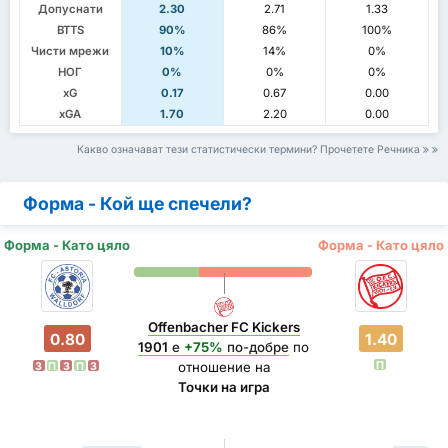
Допуснати
2.30
2.71
1.33
BTTS
90%
86%
100%
Чисти мрежи
10%
14%
0%
НОГ
0%
0%
0%
xG
0.17
0.67
0.00
xGA
1.70
2.20
0.00
Какво означават тези статистически термини? Прочетете Речника
Форма - Кой ще спечели?
Форма - Като цяло
Форма - Като цяло
Offenbacher FC Kickers
0.80
1.40
1901
е
+75%
по-добре
по
П
отношение на
З
П
З
П
З
Точки на игра