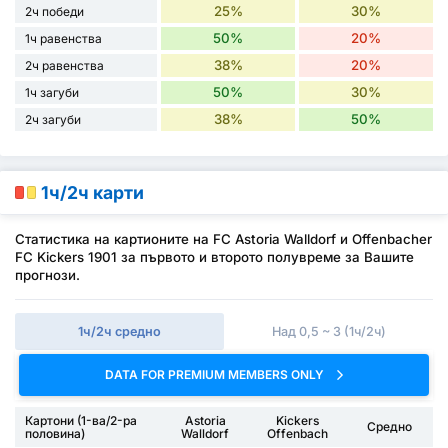
25%
30%
2ч победи
50%
20%
1ч равенства
38%
20%
2ч равенства
50%
30%
1ч загуби
38%
50%
2ч загуби
1ч/2ч карти
Статистика на картионите на FC Astoria Walldorf и Offenbacher
FC Kickers 1901 за първото и второто полувреме за Вашите
прогнози.
1ч/2ч средно
Над 0,5 ~ 3 (1ч/2ч)
DATA FOR PREMIUM MEMBERS ONLY
Картони (1-ва/2-ра
Astoria
Kickers
Средно
половина)
Walldorf
Offenbach