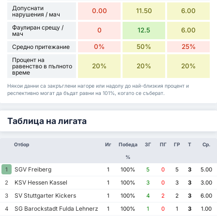
Допуснати
0.00
11.50
6.00
нарушения / мач
Фаулиран срещу /
0
12.5
6.00
мач
0%
50%
25%
Средно притежание
Процент на
20%
20%
20%
равенство в пълното
време
Някои данни са закръглени нагоре или надолу до най-близкия процент и
респективно могат да бъдат равни на 101%, когато се съберат.
Таблица на лигата
Отбор
Иг
Победа
ЗГ
ПГ
ГР
Т
Ср.
%
SGV Freiberg
1
1
100%
5
0
5
3
5.00
KSV Hessen Kassel
2
1
100%
3
0
3
3
3.00
SV Stuttgarter Kickers
3
1
100%
4
2
2
3
6.00
SG Barockstadt Fulda Lehnerz
4
1
100%
1
0
1
3
1.00