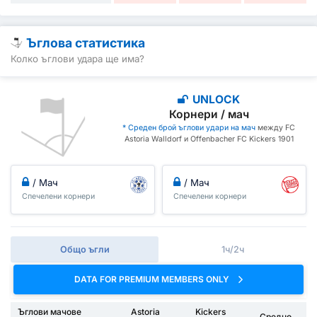
Ъглова статистика
Колко ъглови удара ще има?
UNLOCK
Корнери / мач
* Среден брой ъглови удари на мач
между FC
Astoria Walldorf и Offenbacher FC Kickers 1901
/ Мач
/ Мач
Спечелени корнери
Спечелени корнери
Общо ъгли
1ч/2ч
DATA FOR PREMIUM MEMBERS ONLY
Ъглови мачове
Astoria
Kickers
Средно