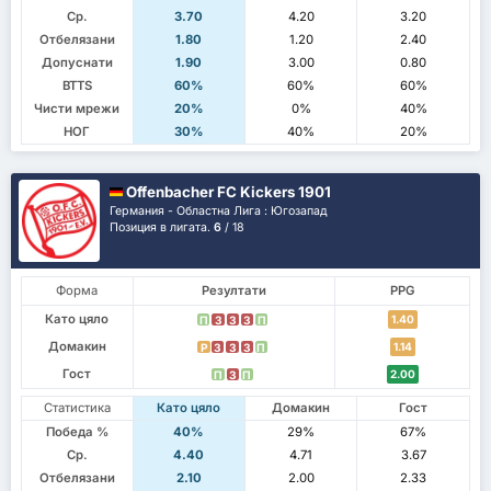
Ср.
3.70
4.20
3.20
Отбелязани
1.80
1.20
2.40
Допуснати
1.90
3.00
0.80
BTTS
60%
60%
60%
Чисти мрежи
20%
0%
40%
НОГ
30%
40%
20%
Offenbacher FC Kickers 1901
Германия - Областна Лига : Югозапад
Позиция в лигата.
6
/ 18
Форма
Резултати
PPG
Като цяло
1.40
П
З
З
З
П
Домакин
1.14
P
З
З
З
П
Гост
2.00
П
З
П
Статистика
Като цяло
Домакин
Гост
Победа %
40%
29%
67%
Ср.
4.40
4.71
3.67
Отбелязани
2.10
2.00
2.33