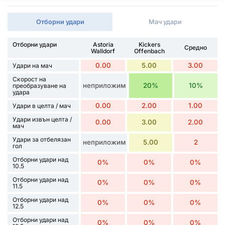
Отборни удари
Мач удари
Отборни удари
Astoria
Kickers
Средно
Walldorf
Offenbach
0.00
5.00
3.00
Удари на мач
Скорост на
неприложим
20%
10%
преобразуване на
удара
0.00
2.00
1.00
Удари в целта / мач
Удари извън целта /
0.00
3.00
2.00
мач
Удари за отбелязан
неприложим
5.00
2
гол
Отборни удари над
0%
0%
0%
10.5
Отборни удари над
0%
0%
0%
11.5
Отборни удари над
0%
0%
0%
12.5
Отборни удари над
0%
0%
0%