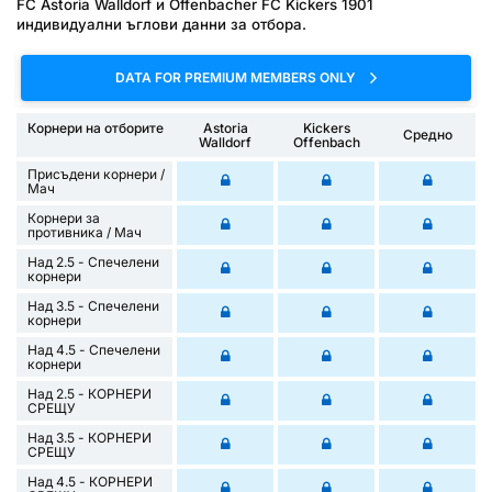
FC Astoria Walldorf и Offenbacher FC Kickers 1901
индивидуални ъглови данни за отбора.
DATA FOR PREMIUM MEMBERS ONLY
Корнери на отборите
Astoria
Kickers
Средно
Walldorf
Offenbach
Присъдени корнери /
Mач
Корнери за
противника / Мач
Над 2.5 - Спечелени
корнери
Над 3.5 - Спечелени
корнери
Над 4.5 - Спечелени
корнери
Над 2.5 - КОРНЕРИ
СРЕЩУ
Над 3.5 - КОРНЕРИ
СРЕЩУ
Над 4.5 - КОРНЕРИ