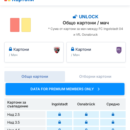
UNLOCK
Общо картони / мач
* Сума от картони за мач между FC Ingolstadt 04
и VfL Osnabruck
Картони
Картони
/ Мач
/ Мач
Общо картони
Отборни картони
DATA FOR PREMIUM MEMBERS ONLY
Картони за
Ingolstadt
Osnabrück
Средно
съвпадение
Над 2.5
Над 3.5