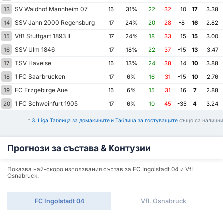
SV Waldhof Mannheim 07
13
16
31%
22
32
-10
17
3.38
SSV Jahn 2000 Regensburg
14
17
24%
20
28
-8
16
2.82
VfB Stuttgart 1893 II
15
17
24%
18
33
-15
15
3.00
SSV Ulm 1846
16
17
18%
22
37
-15
13
3.47
TSV Havelse
17
16
13%
24
38
-14
10
3.88
1 FC Saarbrucken
18
17
6%
16
31
-15
10
2.76
FC Erzgebirge Aue
19
16
6%
15
31
-16
7
2.88
1 FC Schweinfurt 1905
20
17
6%
10
45
-35
4
3.24
*
3. Liga Таблица за домакините и Таблица за гостуващите
също са налични
Прогнози за състава & Контузии
Показва най-скоро използвания състав за FC Ingolstadt 04 и VfL
Osnabruck.
FC Ingolstadt 04
VfL Osnabruck