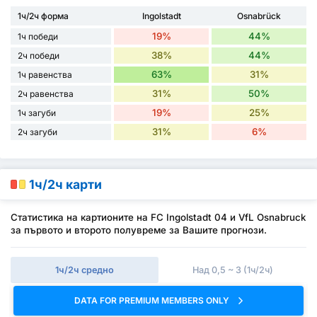
1ч/2ч форма
Ingolstadt
Osnabrück
19%
44%
1ч победи
38%
44%
2ч победи
63%
31%
1ч равенства
31%
50%
2ч равенства
19%
25%
1ч загуби
31%
6%
2ч загуби
1ч/2ч карти
Статистика на картионите на FC Ingolstadt 04 и VfL Osnabruck
за първото и второто полувреме за Вашите прогнози.
1ч/2ч средно
Над 0,5 ~ 3 (1ч/2ч)
DATA FOR PREMIUM MEMBERS ONLY