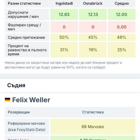
Разни статистики
Ingolstadt
Osnabrück
Средно
Допуснати
12.63
12.13
12.00
нарушения / мач
Фаулиран срещу /
0
0
0.00
мач
50%
45%
48%
Средно притежание
Процент на
31%
19%
25%
равенство в пълното
време
Някои данни са закръглени нагоре или надолу до най-близкия процент и
респективно могат да бъдат равни на 101%, когато се съберат.
Съдия
Felix Weller
Резервации
Статистика
Реферирани мачове
68 Мачове
(във FooyStats Data)