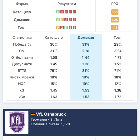
Форма
Резултати
PPG
Като цяло
П
З
З
З
З
1.21
Домакин
П
P
З
З
З
1.25
Гост
P
З
П
З
З
1.18
Статистика
Като цяло
Домакин
Гост
Победа %
30%
31%
29%
Ср.
3.03
2.81
3.24
Отбелязани
1.58
1.44
1.71
Допуснати
1.45
1.38
1.53
BTTS
76%
81%
71%
Чисти мрежи
18%
19%
18%
НОГ
15%
19%
12%
xG
1.45
1.53
1.38
xGA
1.63
1.53
1.72
VfL Osnabruck
Германия - 3. Лига
Позиция в лигата.
1
/ 20