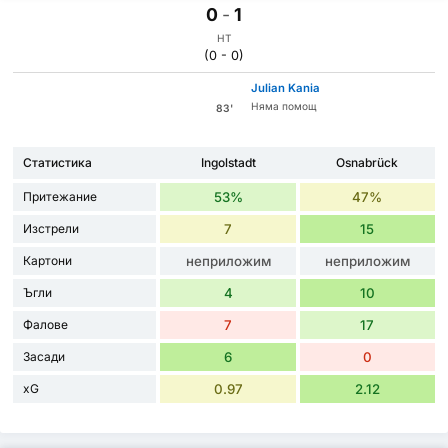
0
-
1
HT
(0 - 0)
Julian Kania
Няма помощ
83'
Статистика
Ingolstadt
Osnabrück
Притежание
53%
47%
Изстрели
7
15
Картони
неприложим
неприложим
Ъгли
4
10
Фалове
7
17
Засади
6
0
xG
0.97
2.12