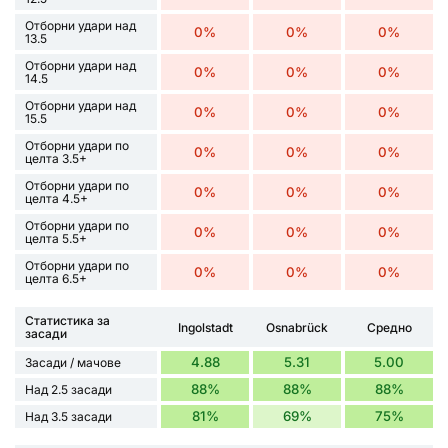
Отборни удари над
0%
0%
0%
13.5
Отборни удари над
0%
0%
0%
14.5
Отборни удари над
0%
0%
0%
15.5
Отборни удари по
0%
0%
0%
целта 3.5+
Отборни удари по
0%
0%
0%
целта 4.5+
Отборни удари по
0%
0%
0%
целта 5.5+
Отборни удари по
0%
0%
0%
целта 6.5+
Статистика за
Ingolstadt
Osnabrück
Средно
засади
4.88
5.31
5.00
Засади / мачове
88%
88%
88%
Над 2.5 засади
81%
69%
75%
Над 3.5 засади