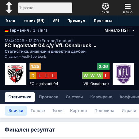
ЛИГИ
МЕНЮ
Ъгли
тенис (EN)
API
Премиум
Прогноза
/
3. Лига
Минало H2H
Германия
18/4/2026 - 13:00 (Europe/London)
FC Ingolstadt 04 с/у VfL Osnabruck
Статистика, анализи и директни двубои
Стадион -
Audi-Sportpark
1.25
2.06
D
L
L
L
W
W
W
L
FC Ingolstadt 04
VfL Osnabruck
Статистики
Прогнози
Състави
Класиране
Коефици
Всички
Голове
Ъгли
Картони
Половина
Играчи
Финален резултат