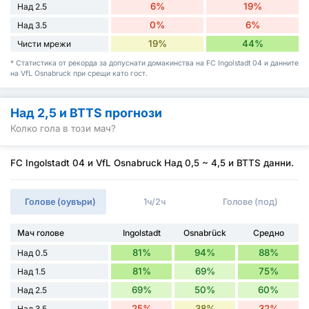
6%
19%
Над 2.5
0%
6%
Над 3.5
19%
44%
Чисти мрежи
* Статистика от рекорда за допуснати домакинства на FC Ingolstadt 04 и данните
на VfL Osnabruck при срещи като гост.
Над 2,5 и BTTS прогнози
Колко гола в този мач?
FC Ingolstadt 04 и VfL Osnabruck Над 0,5 ~ 4,5 и BTTS данни.
Голове (оувъри)
1ч/2ч
Голове (под)
Мач голове
Ingolstadt
Osnabrück
Средно
81%
94%
88%
Над 0.5
81%
69%
75%
Над 1.5
69%
50%
60%
Над 2.5
25%
38%
32%
Над 3.5