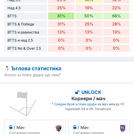
25%
19%
22%
Над 4.5
81%
50%
66%
BTTS
31%
25%
28%
BTTS & Победи
13%
13%
13%
BTTS и равенства
0%
0%
0%
BTTS и над 2.5
0%
0%
0%
BTTS No & Over 2.5
Ъглова статистика
Колко ъглови удара ще има?
UNLOCK
Корнери / мач
* Среден брой ъглови удари на мач
между FC
Ingolstadt 04 и VfL Osnabruck
/ Мач
/ Мач
Спечелени корнери
Спечелени корнери