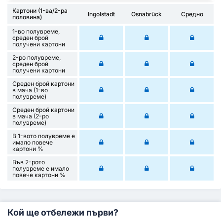
Картони (1-ва/2-ра
Ingolstadt
Osnabrück
Средно
половина)
1-во полувреме,
среден брой
получени картони
2-ро полувреме,
среден брой
получени картони
Среден брой картони
в мача (1-во
полувреме)
Среден брой картони
в мача (2-ро
полувреме)
В 1-вото полувреме е
имало повече
картони %
Във 2-рото
полувреме е имало
повече картони %
Кой ще отбележи първи?