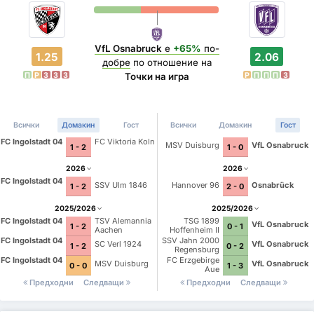
VfL Osnabruck
е
+65%
по-
1.25
2.06
добре
по отношение на
П
P
З
З
З
P
П
П
П
З
Точки на игра
Всички
Домакин
Гост
Всички
Домакин
Гост
FC Ingolstadt 04
FC Viktoria Koln
MSV Duisburg
VfL Osnabruck
1 - 2
1 - 0
2026
2026
FC Ingolstadt 04
SSV Ulm 1846
Hannover 96
Osnabrück
1 - 2
2 - 0
2025/2026
2025/2026
FC Ingolstadt 04
TSV Alemannia
TSG 1899
VfL Osnabruck
1 - 2
0 - 1
Aachen
Hoffenheim II
FC Ingolstadt 04
SSV Jahn 2000
SC Verl 1924
VfL Osnabruck
1 - 2
0 - 2
Regensburg
FC Ingolstadt 04
FC Erzgebirge
MSV Duisburg
VfL Osnabruck
0 - 0
1 - 3
Aue
Предходни
Следващи
Предходни
Следващи