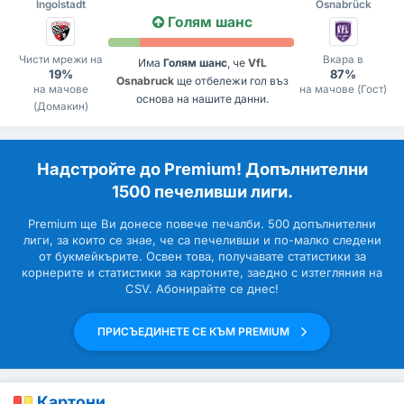
Ingolstadt
Osnabrück
Голям шанс
Чисти мрежи на
Вкара в
Има
Голям шанс
, че
VfL
19%
87%
Osnabruck
ще отбележи гол въз
на мачове
на мачове (Гост)
основа на нашите данни.
(Домакин)
Надстройте до Premium! Допълнителни
1500 печеливши лиги.
Premium ще Ви донесе повече печалби. 500 допълнителни
лиги, за които се знае, че са печеливши и по-малко следени
от букмейкърите. Освен това, получавате статистики за
корнерите и статистики за картоните, заедно с изтегляния на
CSV. Абонирайте се днес!
ПРИСЪЕДИНЕТЕ СЕ КЪМ PREMIUM
Картони