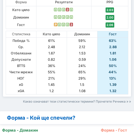
Форма
Резултати
PPG
Като цяло
П
П
П
З
П
2.03
Домакин
П
П
П
П
П
2.00
Гост
P
П
П
П
З
2.06
Статистика
Като цяло
Домакин
Гост
Победа %
61%
59%
63%
Ср.
2.48
2.12
2.88
Отбелязани
1.67
1.53
1.81
Допуснати
0.82
0.59
1.06
BTTS
36%
24%
50%
Чисти мрежи
55%
65%
44%
НОГ
21%
29%
13%
xG
1.45
1.5
1.39
xGA
1.2
1.08
1.32
Какво означават тези статистически термини? Прочетете Речника
Форма - Кой ще спечели?
Форма - Домакин
Форма - Гост