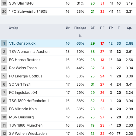
SSV Ulm 1846
19
16
31%
20
31
-11
16
3.19
1 FC Schweinfurt 1905
20
16
25%
21
32
-11
14
3.31
Отбор
Иг
Победа
ЗГ
ПГ
ГР
Т
Ср.
%
VfL Osnabruck
1
16
63%
29
17
12
33
2.88
TSV Alemannia Aachen
2
18
50%
38
27
11
32
3.61
FC Hansa Rostock
3
16
50%
28
13
15
30
2.56
Rot Weiss Essen
4
16
44%
32
31
1
27
3.94
FC Energie Cottbus
5
16
50%
25
24
1
26
3.06
SC Verl 1924
6
17
35%
31
27
4
24
3.41
FC Ingolstadt 04
7
17
29%
29
26
3
20
3.24
TSG 1899 Hoffenheim II
8
16
38%
32
31
1
20
3.94
FC Viktoria Koln
9
16
38%
23
23
0
20
2.88
MSV Duisburg
10
17
29%
25
27
-2
20
3.06
TSV 1860 Munchen
11
16
38%
19
23
-4
20
2.63
SV Wehen Wiesbaden
12
17
24%
12
22
-10
17
2.00