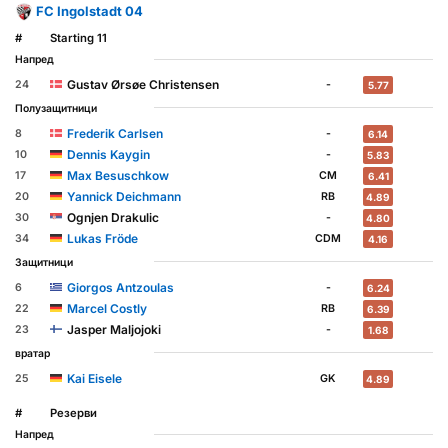
FC Ingolstadt 04
#
Starting 11
Напред
Gustav Ørsøe Christensen
24
-
5.77
Полузащитници
Frederik Carlsen
8
-
6.14
Dennis Kaygin
10
-
5.83
Max Besuschkow
17
CM
6.41
Yannick Deichmann
20
RB
4.89
Ognjen Drakulic
30
-
4.80
Lukas Fröde
34
CDM
4.16
Защитници
Giorgos Antzoulas
6
-
6.24
Marcel Costly
22
RB
6.39
Jasper Maljojoki
23
-
1.68
вратар
Kai Eisele
25
GK
4.89
#
Резерви
Напред