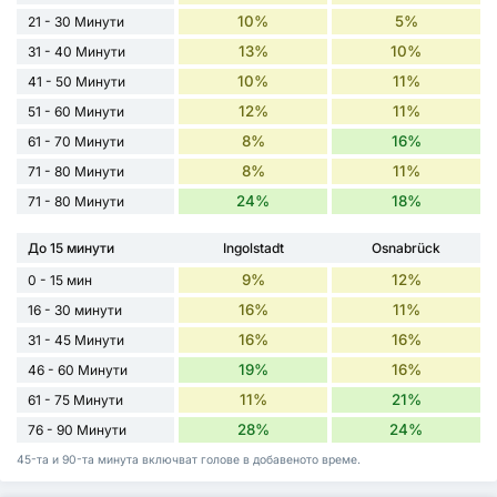
10%
5%
21 - 30 Минути
13%
10%
31 - 40 Минути
10%
11%
41 - 50 Минути
12%
11%
51 - 60 Минути
8%
16%
61 - 70 Минути
8%
11%
71 - 80 Минути
24%
18%
71 - 80 Минути
До 15 минути
Ingolstadt
Osnabrück
9%
12%
0 - 15 мин
16%
11%
16 - 30 минути
16%
16%
31 - 45 Минути
19%
16%
46 - 60 Минути
11%
21%
61 - 75 Минути
28%
24%
76 - 90 Минути
45-та и 90-та минута включват голове в добавеното време.