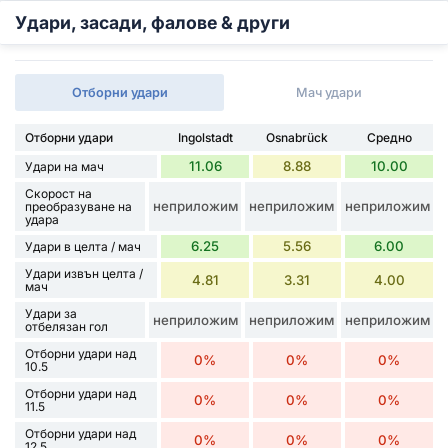
Удари, засади, фалове & други
Отборни удари
Мач удари
Отборни удари
Ingolstadt
Osnabrück
Средно
11.06
8.88
10.00
Удари на мач
Скорост на
неприложим
неприложим
неприложим
преобразуване на
удара
6.25
5.56
6.00
Удари в целта / мач
Удари извън целта /
4.81
3.31
4.00
мач
Удари за
неприложим
неприложим
неприложим
отбелязан гол
Отборни удари над
0%
0%
0%
10.5
Отборни удари над
0%
0%
0%
11.5
Отборни удари над
0%
0%
0%
12.5