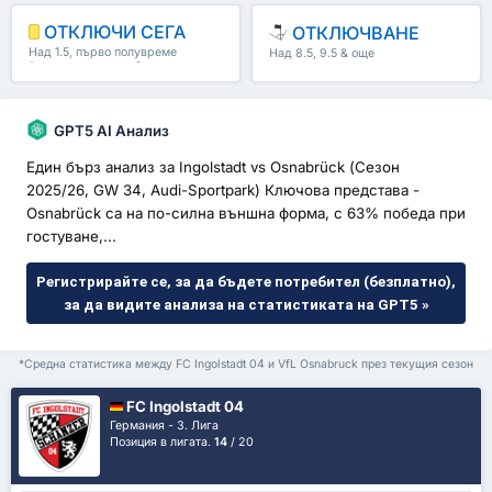
ОТКЛЮЧИ СЕГА
ОТКЛЮЧВАНЕ
Над 1.5, първо полувреме
Над 8.5, 9.5 & още
/второ полувреме & още
GPT5 AI Анализ
Един бърз анализ за Ingolstadt vs Osnabrück (Сезон
2025/26, GW 34, Audi-Sportpark) Ключова представа -
Osnabrück са на по-силна външна форма, с 63% победа при
гостуване,...
Регистрирайте се, за да бъдете потребител (безплатно),
за да видите анализа на статистиката на GPT5 »
*Средна статистика между FC Ingolstadt 04 и VfL Osnabruck през текущия сезон
FC Ingolstadt 04
Германия - 3. Лига
Позиция в лигата.
14
/ 20