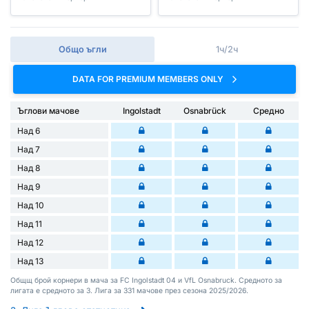
Общо ъгли
1ч/2ч
DATA FOR PREMIUM MEMBERS ONLY
Ъглови мачове
Ingolstadt
Osnabrück
Средно
Над 6
Над 7
Над 8
Над 9
Над 10
Над 11
Над 12
Над 13
Общщ брой корнери в мача за FC Ingolstadt 04 и VfL Osnabruck. Средното за
лигата е средното за 3. Лига за 331 мачове през сезона 2025/2026.