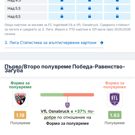
Над 4.5
Над 5.5
Над 6,5
Общо картони за мачове за FC Ingolstadt 04 и VfL Osnabruck. Средната стойност
за лигата е средната за 3. Лига. Имало е 1710 картони в 331 мача през 2025/2026
сезона.
3. Лига Статистика за жълти/червени картони
Първо/Второ полувреме Победа-Равенство-
Загуба
Форма за
Форма за
полувреме
полувреме
VfL Osnabruck
е
+37%
по-
1.19
1.63
добре
по отношение на
Полувреме
Полувреме
Форма за полувреме