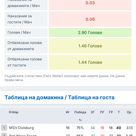
0.03
домакините / Мач
Наказания за
0.06
гостите / Мач
Голове / Мач
2.90 Голове
Отбелязани голове
1.46 Голове
от домакините
Отбелязани голове
1.44 Голове
от гостите
Съдийските статистики (Felix Weller) използват най-новите данни. Не данни
преди мача.
Таблица на домакина / Таблица на госта
Отбор
Иг
Победа
ЗГ
ПГ
ГР
Т
Ср.
%
MSV Duisburg
1
16
75%
34
16
18
40
3.13
Rot Weiss Essen
2
17
65%
37
20
17
37
3.35