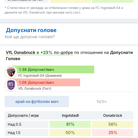
* Статистика от рекорда за отбелязани голове у дома на FC Ingolstadt 04 и
данните на VfL Osnabruck при мачове като гост.
Допуснати голове
Кой ще допусне голове?
VfL Osnabruck
е
+23%
по-добре
по отношение на
Допуснати
Голове
1.38 Допуснат/мач
FC Ingolstadt 04 (Домакин)
1.06 Допуснат/мач
VfL Osnabruck (Гост)
край на футболен мач
1ч/2ч
Допуснато / игра
Ingolstadt
Osnabrück
81%
56%
Над 0.5
50%
25%
Над 1.5