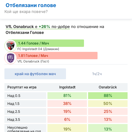
Отбелязани голове
Кой ще вкара повече?
VfL Osnabruck
е
+26%
по-добре
по отношение на
Отбелязани Голове
1.44 Голове / Мач
FC Ingolstadt 04 (Домакин)
1.81 Голове / Мач
VfL Osnabruck (Гост)
край на футболен мач
1ч/2ч
Резултат на игра
Ingolstadt
Osnabrück
81%
88%
Над 0.5
38%
50%
Над 1.5
19%
25%
Над 2.5
6%
13%
Над 3.5
Неуспешно
19%
13%
отбелязване на гол