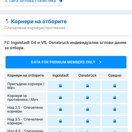
3. Лига Ъглова статистика
Корнери на отборите
Спечелени корнери/противник
FC Ingolstadt 04 и VfL Osnabruck индивидуални ъглови данни
за отбора.
DATA FOR PREMIUM MEMBERS ONLY
Корнери на отборите
Ingolstadt
Osnabrück
Средно
Присъдени корнери /
Mач
Корнери за
противника / Мач
Над 2.5 - Спечелени
корнери
Над 3.5 - Спечелени
корнери
Над 4.5 - Спечелени