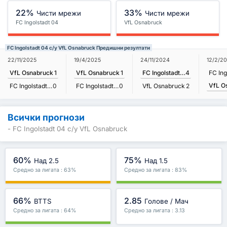
22%
33%
Чисти мрежи
Чисти мрежи
FC Ingolstadt 04
VfL Osnabruck
FC Ingolstadt 04 с/у VfL Osnabruck Предишни резултати
22/11/2025
19/4/2025
24/11/2024
12/2/2
VfL Osnabruck
1
VfL Osnabruck
1
FC Ingolstadt 04
4
VfL O
FC Ingolstadt 04
0
FC Ingolstadt 04
0
VfL Osnabruck
2
Всички прогнози
- FC Ingolstadt 04 с/у VfL Osnabruck
60%
75%
Над 2.5
Над 1.5
Средно за лигата : 63%
Средно за лигата : 83%
66%
2.85
BTTS
Голове / Мач
Средно за лигата : 64%
Средно за лигата : 3.13