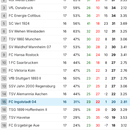
VfL Osnabruck
3
17
59%
26
10
16
34
2.12
FC Energie Cottbus
4
17
53%
36
21
15
34
3.35
SC Verl 1924
5
16
56%
41
18
23
31
3.69
SV Wehen Wiesbaden
6
16
63%
32
20
12
31
3.25
TSV 1860 Munchen
7
17
47%
30
22
8
31
3.06
SV Waldhof Mannheim 07
8
17
53%
30
28
2
30
3.41
FC Hansa Rostock
9
17
47%
34
24
10
29
3.41
1 FC Saarbrucken
10
16
44%
26
18
8
27
2.75
FC Viktoria Koln
11
17
47%
25
22
3
27
2.76
VfB Stuttgart 1893 II
12
16
50%
23
21
2
27
2.75
SSV Jahn 2000 Regensburg
13
17
47%
27
25
2
27
3.06
TSV Alemannia Aachen
14
16
44%
25
27
-2
22
3.25
FC Ingolstadt 04
15
16
31%
23
22
1
20
2.81
TSG 1899 Hoffenheim II
16
17
29%
28
28
0
20
3.29
TSV Havelse
17
17
29%
25
35
-10
19
3.53
FC Erzgebirge Aue
18
17
24%
23
30
-7
18
3.12