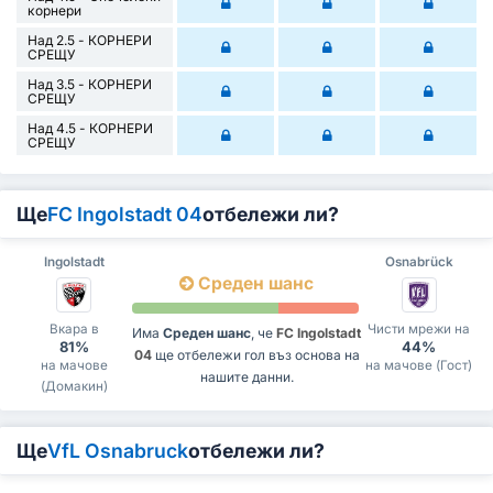
корнери
Над 2.5 - КОРНЕРИ
СРЕЩУ
Над 3.5 - КОРНЕРИ
СРЕЩУ
Над 4.5 - КОРНЕРИ
СРЕЩУ
Ще
FC Ingolstadt 04
отбележи ли?
Ingolstadt
Osnabrück
Среден шанс
Вкара в
Чисти мрежи на
Има
Среден шанс
, че
FC Ingolstadt
81%
44%
04
ще отбележи гол въз основа на
на мачове
на мачове (Гост)
нашите данни.
(Домакин)
Ще
VfL Osnabruck
отбележи ли?