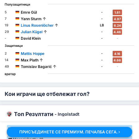
Полузащитници
Emre Gül
5
-
1.81
↑
Yann Sturm
7
-
4.97
↑
Linus Rosenlöcher
19
LB
6.24
↑
Julian Kügel
29
-
4.46
David Klein
-
-
-
Защитници
Mattis Hoppe
2
-
4.16
↑
Max Plath
14
-
4.66
↑
Tomislav Bagarić
49
-
-
вратар
Кои играчи ще отбележат гол?
Топ Резултати
-
Ingolstadt
Marcel Costly 18
ПРИСЪЕДИНЕТЕ СЕ ПРЕМИУМ. ПЕЧАЛБА СЕГА.