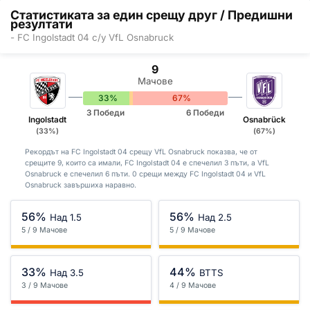
Статистиката за един срещу друг / Предишни
резултати
- FC Ingolstadt 04 с/у VfL Osnabruck
9
Мачове
33%
0%
67%
3 Победи
6 Победи
Ingolstadt
Osnabrück
(33%)
(67%)
Рекордът на FC Ingolstadt 04 срещу VfL Osnabruck показва, че от
срещите 9, които са имали, FC Ingolstadt 04 е спечелил 3 пъти, а VfL
Osnabruck е спечелил 6 пъти. 0 срещи между FC Ingolstadt 04 и VfL
Osnabruck завършиха наравно.
56%
56%
Над 1.5
Над 2.5
5 / 9 Мачове
5 / 9 Мачове
33%
44%
Над 3.5
BTTS
3 / 9 Мачове
4 / 9 Мачове