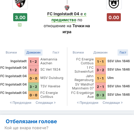
FC Ingolstadt 04
е
с
3.00
0.00
предимство
по
П
отношение на
Точки на
игра
Всички
Домакин
Гост
Всички
Домакин
Гост
Alemannia
FC Energie
Ingolstadt
SSV Ulm 1846
1 - 2
1 - 1
Aachen
Cottbus
FC Ingolstadt 04
1 FC
SC Verl 1924
SSV Ulm 1846
1 - 2
3 - 2
Schweinfurt
1905
FC Ingolstadt 04
Jahn
MSV Duisburg
Ulm
0 - 0
1 - 1
Regensburg
FC Ingolstadt 04
SV Waldhof
TSV Havelse
SSV Ulm 1846
3 - 2
2 - 1
Mannheim 07
FC Ingolstadt 04
FC Energie
FC Erzgebirge
SSV Ulm 1846
0 - 0
0 - 3
Cottbus
Aue
Предходни
Следващи
Предходни
Следващи
Отбелязани голове
Кой ще вкара повече?