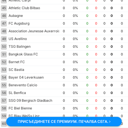
Athletic Carpi
44
0
0%
0
0
0
0
0
Athletic Club Bilbao
45
0
0%
0
0
0
0
0
Aubagne
46
0
0%
0
0
0
0
0
FC Augsburg
47
0
0%
0
0
0
0
0
Association Jeunesse Auxerroise
48
0
0%
0
0
0
0
0
US Avellino
49
0
0%
0
0
0
0
0
TSG Balingen
50
0
0%
0
0
0
0
0
Bangkok Glass FC
51
0
0%
0
0
0
0
0
Barnet FC
52
0
0%
0
0
0
0
0
SC Bastia
53
0
0%
0
0
0
0
0
Bayer 04 Leverkusen
54
0
0%
0
0
0
0
0
Benevento Calcio
55
0
0%
0
0
0
0
0
SL Benfica
56
0
0%
0
0
0
0
0
SSG 09 Bergisch Gladbach
57
0
0%
0
0
0
0
0
FC Biel Bienne
58
0
0%
0
0
0
0
0
FC Blau WeiSs Linz
59
0
0%
0
0
0
0
0
ПРИСЪЕДИНЕТЕ СЕ ПРЕМИУМ. ПЕЧАЛБА СЕГА.
VfL Bochum 1848
60
0
0%
0
0
0
0
0