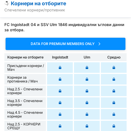
Корнери на отборите
Спечелени корнери/противник
FC Ingolstadt 04 и SSV Ulm 1846 индивидуални ъглови данни
за отбора.
DATA FOR PREMIUM MEMBERS ONLY
Корнери на отборите
Ingolstadt
Ulm
Средно
Присъдени корнери /
Mач
Корнери за
противника / Мач
Над 2.5 - Спечелени
корнери
Над 3.5 - Спечелени
корнери
Над 4.5 - Спечелени
корнери
Над 2.5 - КОРНЕРИ
СРЕЩУ