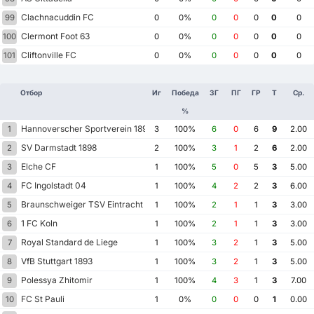
Clachnacuddin FC
99
0
0%
0
0
0
0
0
Clermont Foot 63
100
0
0%
0
0
0
0
0
Cliftonville FC
101
0
0%
0
0
0
0
0
Отбор
Иг
Победа
ЗГ
ПГ
ГР
Т
Ср.
%
Hannoverscher Sportverein 1896
1
3
100%
6
0
6
9
2.00
SV Darmstadt 1898
2
2
100%
3
1
2
6
2.00
Elche CF
3
1
100%
5
0
5
3
5.00
FC Ingolstadt 04
4
1
100%
4
2
2
3
6.00
Braunschweiger TSV Eintracht 1895
5
1
100%
2
1
1
3
3.00
1 FC Koln
6
1
100%
2
1
1
3
3.00
Royal Standard de Liege
7
1
100%
3
2
1
3
5.00
VfB Stuttgart 1893
8
1
100%
3
2
1
3
5.00
Polessya Zhitomir
9
1
100%
4
3
1
3
7.00
FC St Pauli
10
1
0%
0
0
0
1
0.00