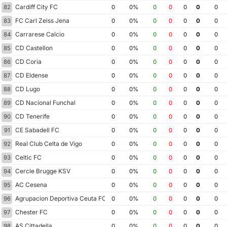
Cardiff City FC
82
0
0%
0
0
0
0
0
FC Carl Zeiss Jena
83
0
0%
0
0
0
0
0
Carrarese Calcio
84
0
0%
0
0
0
0
0
CD Castellon
85
0
0%
0
0
0
0
0
CD Coria
86
0
0%
0
0
0
0
0
CD Eldense
87
0
0%
0
0
0
0
0
CD Lugo
88
0
0%
0
0
0
0
0
CD Nacional Funchal
89
0
0%
0
0
0
0
0
CD Tenerife
90
0
0%
0
0
0
0
0
CE Sabadell FC
91
0
0%
0
0
0
0
0
Real Club Celta de Vigo
92
0
0%
0
0
0
0
0
Celtic FC
93
0
0%
0
0
0
0
0
Cercle Brugge KSV
94
0
0%
0
0
0
0
0
AC Cesena
95
0
0%
0
0
0
0
0
Agrupacion Deportiva Ceuta FC
96
0
0%
0
0
0
0
0
Chester FC
97
0
0%
0
0
0
0
0
AS Cittadella
98
0
0%
0
0
0
0
0