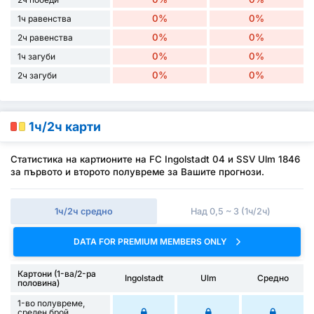
0%
0%
1ч равенства
0%
0%
2ч равенства
0%
0%
1ч загуби
0%
0%
2ч загуби
1ч/2ч карти
Статистика на картионите на FC Ingolstadt 04 и SSV Ulm 1846
за първото и второто полувреме за Вашите прогнози.
1ч/2ч средно
Над 0,5 ~ 3 (1ч/2ч)
DATA FOR PREMIUM MEMBERS ONLY
Картони (1-ва/2-ра
Ingolstadt
Ulm
Средно
половина)
1-во полувреме,
среден брой