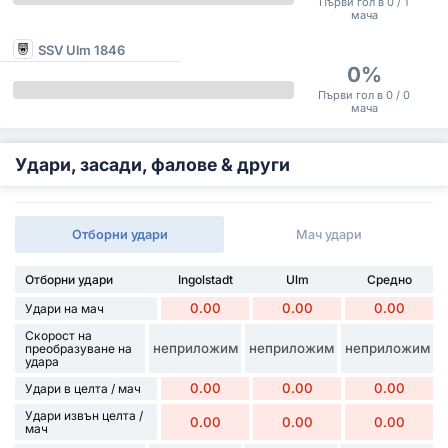
Първи гол в 0 / 1
мача
SSV Ulm 1846
0%
Първи гол в 0 / 0
мача
Удари, засади, фалове & други
Отборни удари
Мач удари
Отборни удари
Ingolstadt
Ulm
Средно
0.00
0.00
0.00
Удари на мач
Скорост на
неприложим
неприложим
неприложим
преобразуване на
удара
0.00
0.00
0.00
Удари в целта / мач
Удари извън целта /
0.00
0.00
0.00
мач