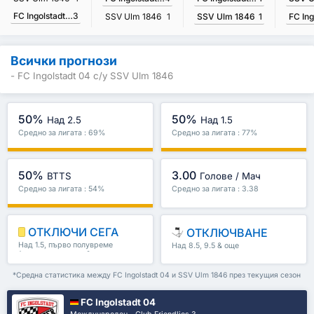
FC Ingolstadt 04
3
SSV Ulm 1846
1
SSV Ulm 1846
1
Всички прогнози
- FC Ingolstadt 04 с/у SSV Ulm 1846
50%
50%
Над 2.5
Над 1.5
Средно за лигата : 69%
Средно за лигата : 77%
50%
3.00
BTTS
Голове / Мач
Средно за лигата : 54%
Средно за лигата : 3.38
ОТКЛЮЧИ СЕГА
ОТКЛЮЧВАНЕ
Над 1.5, първо полувреме
Над 8.5, 9.5 & още
/второ полувреме & още
*Средна статистика между FC Ingolstadt 04 и SSV Ulm 1846 през текущия сезон
FC Ingolstadt 04