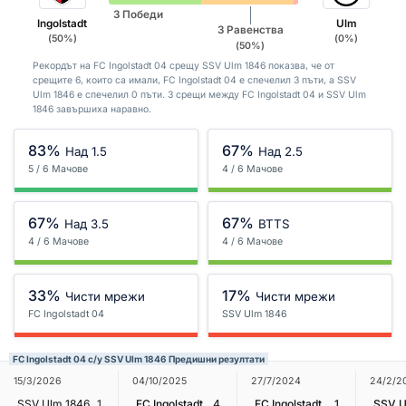
3 Победи
Ingolstadt
Ulm
3 Равенства
(50%)
(0%)
(50%)
Рекордът на FC Ingolstadt 04 срещу SSV Ulm 1846 показва, че от
срещите 6, които са имали, FC Ingolstadt 04 е спечелил 3 пъти, а SSV
Ulm 1846 е спечелил 0 пъти. 3 срещи между FC Ingolstadt 04 и SSV Ulm
1846 завършиха наравно.
83%
67%
Над 1.5
Над 2.5
5 / 6 Мачове
4 / 6 Мачове
67%
67%
Над 3.5
BTTS
4 / 6 Мачове
4 / 6 Мачове
33%
17%
Чисти мрежи
Чисти мрежи
FC Ingolstadt 04
SSV Ulm 1846
FC Ingolstadt 04 с/у SSV Ulm 1846 Предишни резултати
27/7/2024
24/2/2
15/3/2026
04/10/2025
FC Ingolstadt 04
1
SSV U
SSV Ulm 1846
1
FC Ingolstadt 04
4