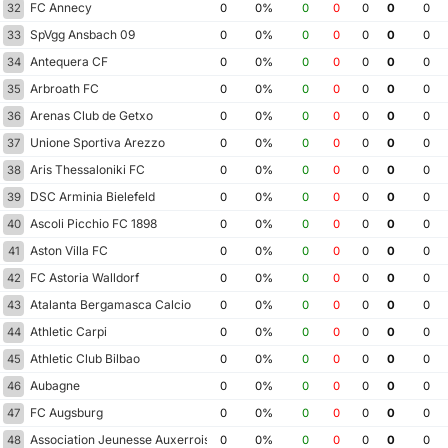
FC Annecy
32
0
0%
0
0
0
0
0
SpVgg Ansbach 09
33
0
0%
0
0
0
0
0
Antequera CF
34
0
0%
0
0
0
0
0
Arbroath FC
35
0
0%
0
0
0
0
0
Arenas Club de Getxo
36
0
0%
0
0
0
0
0
Unione Sportiva Arezzo
37
0
0%
0
0
0
0
0
Aris Thessaloniki FC
38
0
0%
0
0
0
0
0
DSC Arminia Bielefeld
39
0
0%
0
0
0
0
0
Ascoli Picchio FC 1898
40
0
0%
0
0
0
0
0
Aston Villa FC
41
0
0%
0
0
0
0
0
FC Astoria Walldorf
42
0
0%
0
0
0
0
0
Atalanta Bergamasca Calcio
43
0
0%
0
0
0
0
0
Athletic Carpi
44
0
0%
0
0
0
0
0
Athletic Club Bilbao
45
0
0%
0
0
0
0
0
Aubagne
46
0
0%
0
0
0
0
0
FC Augsburg
47
0
0%
0
0
0
0
0
Association Jeunesse Auxerroise
48
0
0%
0
0
0
0
0