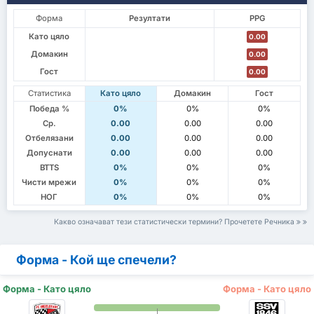
Форма
Резултати
PPG
Като цяло
0.00
Домакин
0.00
Гост
0.00
Статистика
Като цяло
Домакин
Гост
Победа %
0%
0%
0%
Ср.
0.00
0.00
0.00
Отбелязани
0.00
0.00
0.00
Допуснати
0.00
0.00
0.00
BTTS
0%
0%
0%
Чисти мрежи
0%
0%
0%
НОГ
0%
0%
0%
Какво означават тези статистически термини? Прочетете Речника
Форма - Кой ще спечели?
Форма - Като цяло
Форма - Като цяло