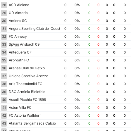
ASD Alcione
28
0
0%
0
0
0
0
0
UD Almeria
29
0
0%
0
0
0
0
0
Amiens SC
30
0
0%
0
0
0
0
0
Angers Sporting Club de lOuest
31
0
0%
0
0
0
0
0
FC Annecy
32
0
0%
0
0
0
0
0
SpVgg Ansbach 09
33
0
0%
0
0
0
0
0
Antequera CF
34
0
0%
0
0
0
0
0
Arbroath FC
35
0
0%
0
0
0
0
0
Arenas Club de Getxo
36
0
0%
0
0
0
0
0
Unione Sportiva Arezzo
37
0
0%
0
0
0
0
0
Aris Thessaloniki FC
38
0
0%
0
0
0
0
0
DSC Arminia Bielefeld
39
0
0%
0
0
0
0
0
Ascoli Picchio FC 1898
40
0
0%
0
0
0
0
0
Aston Villa FC
41
0
0%
0
0
0
0
0
FC Astoria Walldorf
42
0
0%
0
0
0
0
0
Atalanta Bergamasca Calcio
43
0
0%
0
0
0
0
0