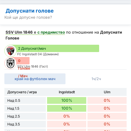
Допуснати голове
Кой ще допусне голове?
SSV Ulm 1846
е
с предимство
по отношение на
Допуснати
Голове
2 Допуснат/мач
FC Ingolstadt 04 (Домакин)
0
SSV Ulm 1846 (Гост)
Голове
/ Мач
край на футболен мач
1ч/2ч
Допуснато / игра
Ingolstadt
Ulm
100%
0%
Над 0.5
100%
0%
Над 1.5
0%
0%
Над 2.5
0%
0%
Над 3.5