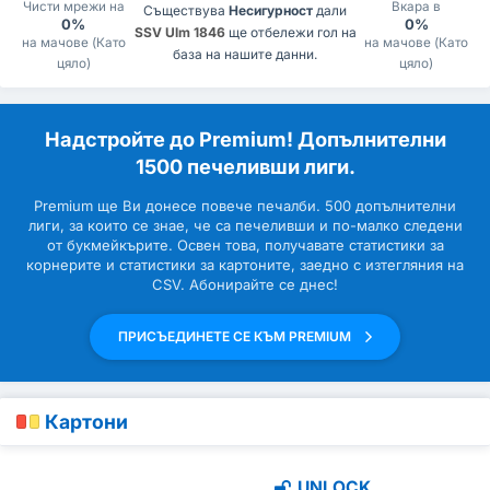
Чисти мрежи на
Вкара в
Съществува
Несигурност
дали
0%
0%
SSV Ulm 1846
ще отбележи гол на
на мачове (Като
на мачове (Като
база на нашите данни.
цяло)
цяло)
Надстройте до Premium! Допълнителни
1500 печеливши лиги.
Premium ще Ви донесе повече печалби. 500 допълнителни
лиги, за които се знае, че са печеливши и по-малко следени
от букмейкърите. Освен това, получавате статистики за
корнерите и статистики за картоните, заедно с изтегляния на
CSV. Абонирайте се днес!
ПРИСЪЕДИНЕТЕ СЕ КЪМ PREMIUM
Картони
UNLOCK