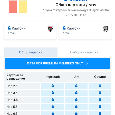
Общо картони / мач
* Сума от картони за мач между FC Ingolstadt 04
и SSV Ulm 1846
Картони
Картони
/ Мач
/ Мач
Общо картони
Отборни картони
DATA FOR PREMIUM MEMBERS ONLY
Картони за
Ingolstadt
Ulm
Средно
съвпадение
Над 2.5
Над 3.5
Над 4.5
Над 5.5
Над 6,5