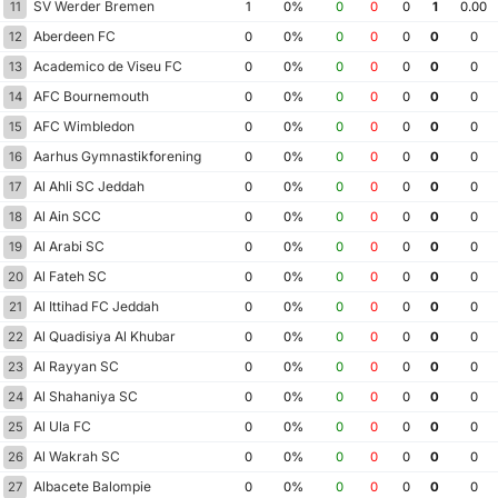
SV Werder Bremen
11
1
0%
0
0
0
1
0.00
Aberdeen FC
12
0
0%
0
0
0
0
0
Academico de Viseu FC
13
0
0%
0
0
0
0
0
AFC Bournemouth
14
0
0%
0
0
0
0
0
AFC Wimbledon
15
0
0%
0
0
0
0
0
Aarhus Gymnastikforening
16
0
0%
0
0
0
0
0
Al Ahli SC Jeddah
17
0
0%
0
0
0
0
0
Al Ain SCC
18
0
0%
0
0
0
0
0
Al Arabi SC
19
0
0%
0
0
0
0
0
Al Fateh SC
20
0
0%
0
0
0
0
0
Al Ittihad FC Jeddah
21
0
0%
0
0
0
0
0
Al Quadisiya Al Khubar
22
0
0%
0
0
0
0
0
Al Rayyan SC
23
0
0%
0
0
0
0
0
Al Shahaniya SC
24
0
0%
0
0
0
0
0
Al Ula FC
25
0
0%
0
0
0
0
0
Al Wakrah SC
26
0
0%
0
0
0
0
0
Albacete Balompie
27
0
0%
0
0
0
0
0