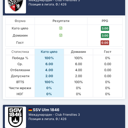
Международен - Club Friendlies 3
Позиция в лигата.
0
/ 426
Форма
Резултати
PPG
Като цяло
П
3.00
Домакин
П
3.00
Гост
0.00
Статистика
Като цяло
Домакин
Гост
Победа %
100%
100%
0%
Ср.
6.00
6.00
0.00
Отбелязани
4.00
4.00
0.00
Допуснати
2.00
2.00
0.00
BTTS
100%
100%
0%
Чисти мрежи
0%
0%
0%
НОГ
0%
0%
0%
SSV Ulm 1846
Международен - Club Friendlies 3
Позиция в лигата.
0
/ 426