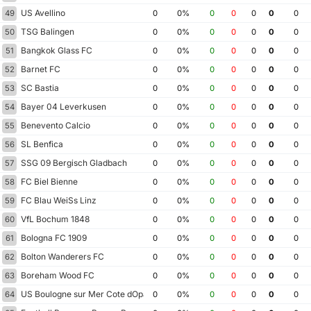
US Avellino
49
0
0%
0
0
0
0
0
TSG Balingen
50
0
0%
0
0
0
0
0
Bangkok Glass FC
51
0
0%
0
0
0
0
0
Barnet FC
52
0
0%
0
0
0
0
0
SC Bastia
53
0
0%
0
0
0
0
0
Bayer 04 Leverkusen
54
0
0%
0
0
0
0
0
Benevento Calcio
55
0
0%
0
0
0
0
0
SL Benfica
56
0
0%
0
0
0
0
0
SSG 09 Bergisch Gladbach
57
0
0%
0
0
0
0
0
FC Biel Bienne
58
0
0%
0
0
0
0
0
FC Blau WeiSs Linz
59
0
0%
0
0
0
0
0
VfL Bochum 1848
60
0
0%
0
0
0
0
0
Bologna FC 1909
61
0
0%
0
0
0
0
0
Bolton Wanderers FC
62
0
0%
0
0
0
0
0
Boreham Wood FC
63
0
0%
0
0
0
0
0
US Boulogne sur Mer Cote dOpale
64
0
0%
0
0
0
0
0