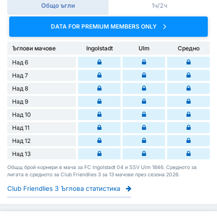
Общо ъгли
1ч/2ч
DATA FOR PREMIUM MEMBERS ONLY
Ъглови мачове
Ingolstadt
Ulm
Средно
Над 6
Над 7
Над 8
Над 9
Над 10
Над 11
Над 12
Над 13
Общщ брой корнери в мача за FC Ingolstadt 04 и SSV Ulm 1846. Средното за
лигата е средното за Club Friendlies 3 за 13 мачове през сезона 2026.
Club Friendlies 3 Ъглова статистика