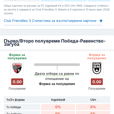
Общо картони за мачове за FC Ingolstadt 04 и SSV Ulm 1846. Средната стойност
за лигата е средната за Club Friendlies 3. Имало е 0 картони в 13 мача през 2026
сезона.
Club Friendlies 3 Статистика за жълти/червени картони
Първо/Второ полувреме Победа-Равенство-
Загуба
Форма за
Форма за
полувреме
полувреме
Двата отбора са равни
по
отношение на
0.00
0.00
Форма за полувреме
Полувреме
Полувреме
1ч/2ч форма
Ingolstadt
Ulm
0%
0%
1ч победи
0%
0%
2ч победи