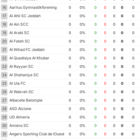
Aarhus Gymnastikforening
16
0
0%
0
0
0
0
0
Al Ahli SC Jeddah
17
0
0%
0
0
0
0
0
Al Ain SCC
18
0
0%
0
0
0
0
0
Al Arabi SC
19
0
0%
0
0
0
0
0
Al Fateh SC
20
0
0%
0
0
0
0
0
Al Ittihad FC Jeddah
21
0
0%
0
0
0
0
0
Al Quadisiya Al Khubar
22
0
0%
0
0
0
0
0
Al Rayyan SC
23
0
0%
0
0
0
0
0
Al Shahaniya SC
24
0
0%
0
0
0
0
0
Al Ula FC
25
0
0%
0
0
0
0
0
Al Wakrah SC
26
0
0%
0
0
0
0
0
Albacete Balompie
27
0
0%
0
0
0
0
0
ASD Alcione
28
0
0%
0
0
0
0
0
UD Almeria
29
0
0%
0
0
0
0
0
Amiens SC
30
0
0%
0
0
0
0
0
Angers Sporting Club de lOuest
31
0
0%
0
0
0
0
0