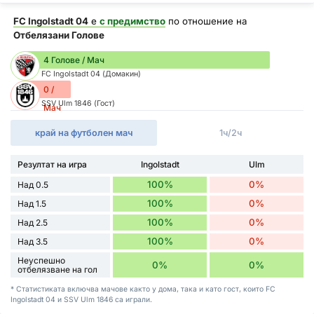
FC Ingolstadt 04
е
с предимство
по отношение на
Отбелязани Голове
4 Голове / Мач
FC Ingolstadt 04 (Домакин)
0 /
SSV Ulm 1846 (Гост)
Мач
край на футболен мач
1ч/2ч
Резултат на игра
Ingolstadt
Ulm
100%
0%
Над 0.5
100%
0%
Над 1.5
100%
0%
Над 2.5
100%
0%
Над 3.5
Неуспешно
0%
0%
отбелязване на гол
* Статистиката включва мачове както у дома, така и като гост, които FC
Ingolstadt 04 и SSV Ulm 1846 са играли.