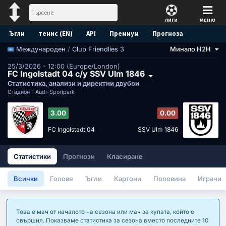
ЛИГИ
МЕНЮ
Ъгли
тенис (EN)
API
Премиум
Прогноза
/
Club Friendlies 3
Минало H2H
Международен
25/3/2026 - 12:00 (Europe/London)
FC Ingolstadt 04 с/у SSV Ulm 1846
Статистика, анализи и директни двубои
Стадион -
Audi-Sportpark
3.00
0.00
FC Ingolstadt 04
SSV Ulm 1846
Статистики
Прогнози
Класиране
Всички
Голове
Ъгли
Картони
Половина
Играчи
Това е мач от началото на сезона или мач за купата, който е
свършил. Показваме статистика за сезона вместо последните 10