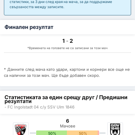
статистики, за 3 дни след края на мача, за да поддържаме
свързаността между записите.
Финален резултат
1
-
2
*Времената на головете не са записани за този мач
* Данните след мача като удари, картони и корнери все още не
са налични за този мач. Ще бъде добавен скоро.
Статистиката за един срещу друг / Предишни
резултати
- FC Ingolstadt 04 с/у SSV Ulm 1846
6
Мачове
50%
50%
0%