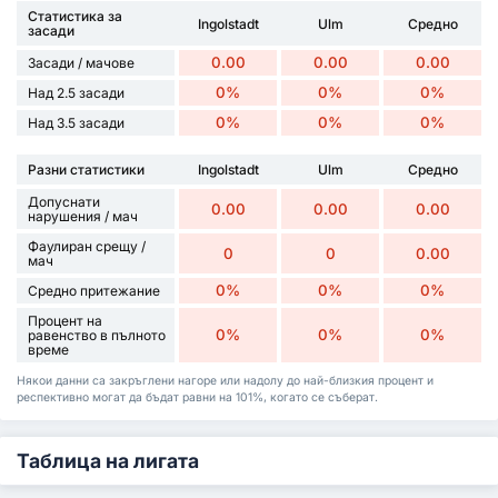
Статистика за
Ingolstadt
Ulm
Средно
засади
0.00
0.00
0.00
Засади / мачове
0%
0%
0%
Над 2.5 засади
0%
0%
0%
Над 3.5 засади
Разни статистики
Ingolstadt
Ulm
Средно
Допуснати
0.00
0.00
0.00
нарушения / мач
Фаулиран срещу /
0
0
0.00
мач
0%
0%
0%
Средно притежание
Процент на
0%
0%
0%
равенство в пълното
време
Някои данни са закръглени нагоре или надолу до най-близкия процент и
респективно могат да бъдат равни на 101%, когато се съберат.
Таблица на лигата