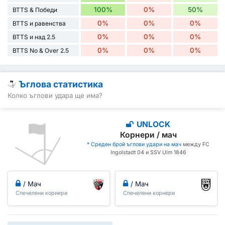
100%
0%
50%
BTTS & Победи
0%
0%
0%
BTTS и равенства
0%
0%
0%
BTTS и над 2.5
0%
0%
0%
BTTS No & Over 2.5
Ъглова статистика
Колко ъглови удара ще има?
UNLOCK
Корнери / мач
* Среден брой ъглови удари на мач
между FC
Ingolstadt 04 и SSV Ulm 1846
/ Мач
/ Мач
Спечелени корнери
Спечелени корнери