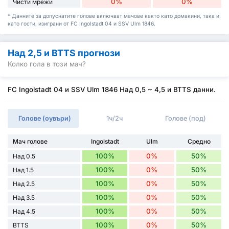
0%
0%
Чисти мрежи
* Данните за допуснатите голове включват мачове както като домакини, така и
като гости, изиграни от FC Ingolstadt 04 и SSV Ulm 1846.
Над 2,5 и BTTS прогнози
Колко гола в този мач?
FC Ingolstadt 04 и SSV Ulm 1846 Над 0,5 ~ 4,5 и BTTS данни.
Голове (оувъри)
1ч/2ч
Голове (под)
Мач голове
Ingolstadt
Ulm
Средно
100%
0%
50%
Над 0.5
100%
0%
50%
Над 1.5
100%
0%
50%
Над 2.5
100%
0%
50%
Над 3.5
100%
0%
50%
Над 4.5
100%
0%
50%
BTTS