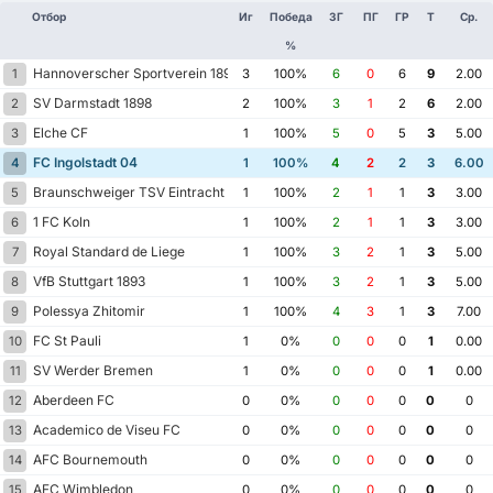
Отбор
Иг
Победа
ЗГ
ПГ
ГР
Т
Ср.
%
Hannoverscher Sportverein 1896
1
3
100%
6
0
6
9
2.00
SV Darmstadt 1898
2
2
100%
3
1
2
6
2.00
Elche CF
3
1
100%
5
0
5
3
5.00
FC Ingolstadt 04
4
1
100%
4
2
2
3
6.00
Braunschweiger TSV Eintracht 1895
5
1
100%
2
1
1
3
3.00
1 FC Koln
6
1
100%
2
1
1
3
3.00
Royal Standard de Liege
7
1
100%
3
2
1
3
5.00
VfB Stuttgart 1893
8
1
100%
3
2
1
3
5.00
Polessya Zhitomir
9
1
100%
4
3
1
3
7.00
FC St Pauli
10
1
0%
0
0
0
1
0.00
SV Werder Bremen
11
1
0%
0
0
0
1
0.00
Aberdeen FC
12
0
0%
0
0
0
0
0
Academico de Viseu FC
13
0
0%
0
0
0
0
0
AFC Bournemouth
14
0
0%
0
0
0
0
0
AFC Wimbledon
15
0
0%
0
0
0
0
0