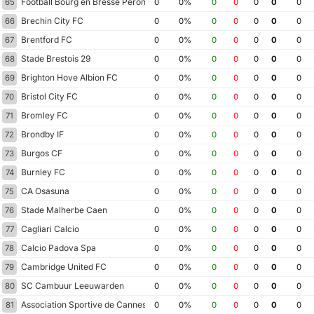
Football Bourg en Bresse Peronnas 01
65
0
0%
0
0
0
0
0
Brechin City FC
66
0
0%
0
0
0
0
0
Brentford FC
67
0
0%
0
0
0
0
0
Stade Brestois 29
68
0
0%
0
0
0
0
0
Brighton Hove Albion FC
69
0
0%
0
0
0
0
0
Bristol City FC
70
0
0%
0
0
0
0
0
Bromley FC
71
0
0%
0
0
0
0
0
Brondby IF
72
0
0%
0
0
0
0
0
Burgos CF
73
0
0%
0
0
0
0
0
Burnley FC
74
0
0%
0
0
0
0
0
CA Osasuna
75
0
0%
0
0
0
0
0
Stade Malherbe Caen
76
0
0%
0
0
0
0
0
Cagliari Calcio
77
0
0%
0
0
0
0
0
Calcio Padova Spa
78
0
0%
0
0
0
0
0
Cambridge United FC
79
0
0%
0
0
0
0
0
SC Cambuur Leeuwarden
80
0
0%
0
0
0
0
0
Association Sportive de Cannes
81
0
0%
0
0
0
0
0