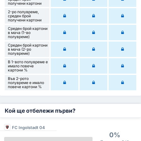
получени картони
2-ро полувреме,
среден брой
получени картони
Среден брой картони
в мача (1-во
полувреме)
Среден брой картони
в мача (2-ро
полувреме)
В 1-вото полувреме е
имало повече
картони %
Във 2-рото
полувреме е имало
повече картони %
Кой ще отбележи първи?
FC Ingolstadt 04
0%