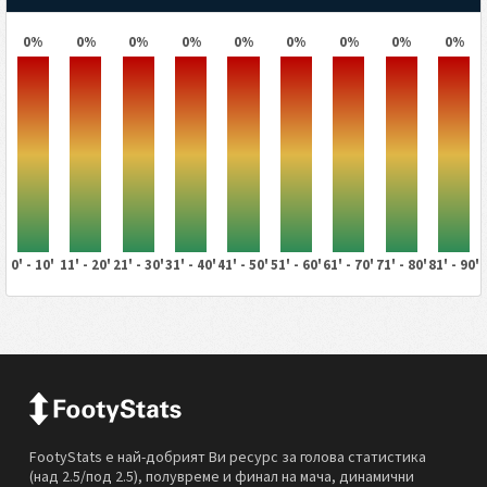
0%
0%
0%
0%
0%
0%
0%
0%
0%
0' - 10'
11' - 20'
21' - 30'
31' - 40'
41' - 50'
51' - 60'
61' - 70'
71' - 80'
81' - 90'
FootyStats е най-добрият Ви ресурс за голова статистика
(над 2.5/под 2.5), полувреме и финал на мача, динамични