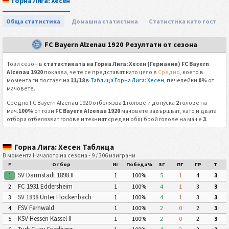
Горна Лига: Хесен
Обща статистика
Домашна статистика
Статистика като гост
FC Bayern Alzenau 1920 Резултати от сезона
Този сезон в
статистиката на Горна Лига: Хесен (Германия) FC Bayern
Alzenau 1920
показва, че те се представят като цяло в
Средно
, което в
момента ги поставя на
11/18
в
Таблица Горна Лига: Хесен
, печелейки
0%
от
мачовете.
Средно FC Bayern Alzenau 1920 отбелязва
1
голове и допуска
2
голове на
мач.
100%
от този
FC Bayern Alzenau 1920
мачовете завършват, като и двата
отбора отбелязват голове и техният среден общ брой голове на мач е
3
.
Горна Лига: Хесен Таблица
В момента Началото на сезона - 9 / 306 изиграни
#
Отбор
Иг
Победа%
ЗГ
ПГ
ГР
Т
SV Darmstadt 1898 II
1
1
100%
5
1
4
3
FC 1931 Eddersheim
2
1
100%
4
1
3
3
SV 1898 Unter Flockenbach
3
1
100%
4
1
3
3
FSV Fernwald
4
1
100%
2
0
2
3
KSV Hessen Kassel II
5
1
100%
2
0
2
3