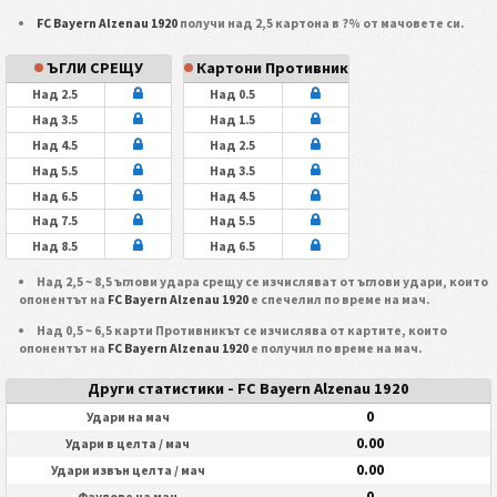
FC Bayern Alzenau 1920
получи над 2,5 картона в ?% от мачовете си.
ЪГЛИ СРЕЩУ
Картони Противник
Над 2.5
Над 0.5
Над 3.5
Над 1.5
Над 4.5
Над 2.5
Над 5.5
Над 3.5
Над 6.5
Над 4.5
Над 7.5
Над 5.5
Над 8.5
Над 6.5
Над 2,5 ~ 8,5 ъглови удара срещу се изчисляват от ъглови удари, които
опонентът на
FC Bayern Alzenau 1920
е спечелил по време на мач.
Над 0,5 ~ 6,5 карти Противникът се изчислява от картите, които
опонентът на
FC Bayern Alzenau 1920
е получил по време на мач.
Други статистики - FC Bayern Alzenau 1920
0
Удари на мач
0.00
Удари в целта / мач
0.00
Удари извън целта / мач
0
Фаулове на мач