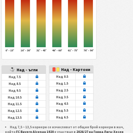
0' - 15'
16' - 30'
31' - 45'
46' - 60'
61' - 75'
76' - 90'
Над - Картони
Над - ъгли
Над 0.5
Над 7.5
Над 1.5
Над 8.5
Над 2.5
Над 9.5
Над 3.5
Над 10.5
Над 4.5
Над 11.5
Над 5.5
Над 12.5
Над 6.5
Над 13.5
Над 7,5 ~ 13,5 корнери се изчисляват от общия брой корнери в мач,
който
FC Bayern Alzenau 1920
е участвал в
2026/27 на Горна Лига: Хесен