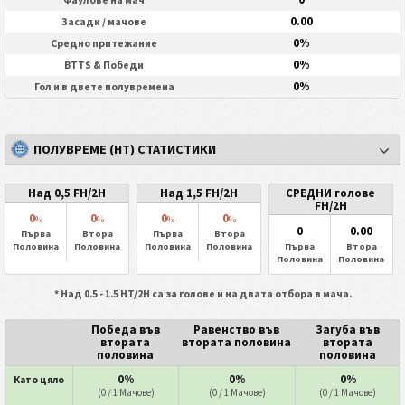
0.00
Засади / мачове
0%
Средно притежание
0%
BTTS & Победи
0%
Гол и в двете полувремена
ПОЛУВРЕМЕ (HT) СТАТИСТИКИ
Над 0,5 FH/2H
Над 1,5 FH/2H
СРЕДНИ голове
FH/2H
0
0
0
0
%
%
%
%
0
0.00
Първа
Втора
Първа
Втора
Половина
Половина
Половина
Половина
Първа
Втора
Половина
Половина
* Над 0.5 - 1.5 HT/2H са за голове и на двата отбора в мача.
Победа във
Равенство във
Загуба във
втората
втората половина
втората
половина
половина
0%
0%
0%
Като цяло
(0 / 1 Мачове)
(0 / 1 Мачове)
(0 / 1 Мачове)