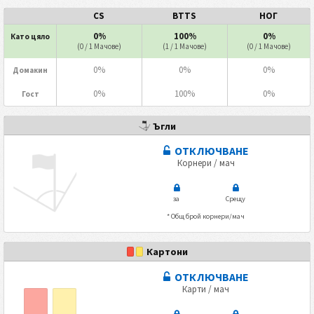
CS
BTTS
НОГ
0%
100%
0%
Като цяло
(0 / 1 Мачове)
(1 / 1 Мачове)
(0 / 1 Мачове)
0%
0%
0%
Домакин
0%
100%
0%
Гост
Ъгли
ОТКЛЮЧВАНЕ
Корнери / мач
за
Срещу
* Общ брой корнери/мач
Картони
ОТКЛЮЧВАНЕ
Карти / мач