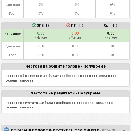
0%
0%
0%
Домакин
0%
0%
0%
Гост
ЗГ
(HT)
ПГ
(HT)
Ср.
(HT)
0.00
0.00
0.00
Като цяло
/ Мачове
/ Мачове
/ Мачове
0.00
0.00
0.00
Домакин
0.00
0.00
0.00
Гост
Честота на общите голове - Полувреме
Честите общи голове ще бъдат изобразени в графика, след като
сезонът започне.
Честота на резултати - Полувреме
Честите резултати ще бъдат изобразени в графика, след като
сезонът започне.
ОТКАЗАНИ ГОЛОВЕ & ОТСТУПЕН С 10 МИНУТИ
- FC BAYERN