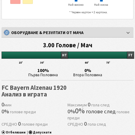
Най-високо
Най-ниска
* Червен картон = 2 картона.
ОБОРУДВАНЕ & РЕЗУЛТАТИ ОТ МАЧА
3.00 Голове / Мач
HT
FT
15'
30'
60'
75'
100%
0%
Първа Половина
Втора Половина
FC Bayern Alzenau 1920
Анализ в играта
0
0
мин
Максимум
гола след
0%
0%
0%
голове след
голове преди
голове
преди
0
0
СРЕДНО
голове преди
СРЕДНО
гола след
Отбелязани
|
Допуснати