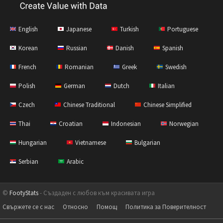
English
Japanese
Turkish
Portuguese
Korean
Russian
Danish
Spanish
French
Romanian
Greek
Swedish
Polish
German
Dutch
Italian
Czech
Chinese Traditional
Chinese Simplified
Thai
Croatian
Indonesian
Norwegian
Hungarian
Vietnamese
Bulgarian
Serbian
Arabic
©
FootyStats
- Създаден с любов към красивата игра
Свържете се с нас
Относно
Помощ
Политика за Поверителност