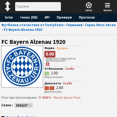
ЛИГИ
МЕНЮ
Ъгли
тенис (EN)
API
Премиум
Прогноза
Футболна статистика от FootyStats
›
Германия
›
Горна Лига: Хесен
›
FC Bayern Alzenau 1920
FC Bayern Alzenau 1920
Форма
-
Средно
0.00
Резултати след края на
футбулния мач
З
Отбелязани
-
Слабо
1.00
Резултати/мач
Допуснати
-
Слабо
2.00
Допуснат/мач
200%
Риск при прогнозиране -
-
Много висок Риск
Сезон :
2026/27