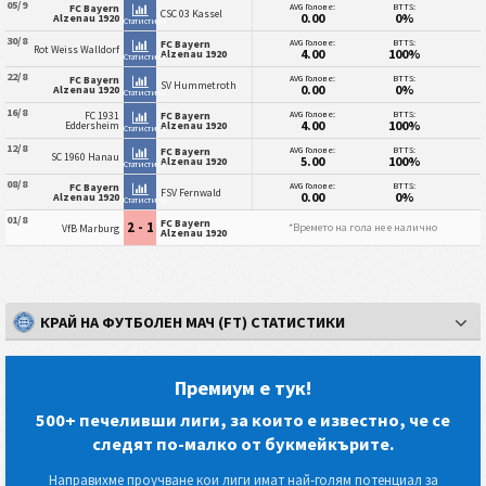
05/9
AVG Голове:
BTTS:
FC Bayern
CSC 03 Kassel
0.00
0%
Alzenau 1920
Статистика
30/8
AVG Голове:
BTTS:
FC Bayern
Rot Weiss Walldorf
4.00
100%
Alzenau 1920
Статистика
22/8
AVG Голове:
BTTS:
FC Bayern
SV Hummetroth
0.00
0%
Alzenau 1920
Статистика
16/8
AVG Голове:
BTTS:
FC 1931
FC Bayern
4.00
100%
Eddersheim
Alzenau 1920
Статистика
12/8
AVG Голове:
BTTS:
FC Bayern
SC 1960 Hanau
5.00
100%
Alzenau 1920
Статистика
08/8
AVG Голове:
BTTS:
FC Bayern
FSV Fernwald
0.00
0%
Alzenau 1920
Статистика
01/8
FC Bayern
2 - 1
*Времето на гола не е налично
VfB Marburg
Alzenau 1920
КРАЙ НА ФУТБОЛЕН МАЧ (FT) СТАТИСТИКИ
Премиум е тук!
500+ печеливши лиги, за които е известно, че се
следят по-малко от букмейкърите.
Направихме проучване кои лиги имат най-голям потенциал за