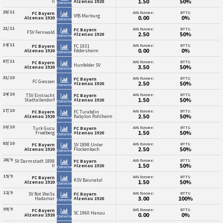
1.50
50%
II
Alzenau 1920
Статистика
28/11
AVG Голове:
BTTS:
FC Bayern
VfB Marburg
0.00
0%
Alzenau 1920
Статистика
21/11
AVG Голове:
BTTS:
FC Bayern
FSV Fernwald
2.50
50%
Alzenau 1920
Статистика
14/11
AVG Голове:
BTTS:
FC Bayern
FC 1931
0.00
0%
Alzenau 1920
Eddersheim
Статистика
07/11
AVG Голове:
BTTS:
FC Bayern
Hunfelder SV
3.50
50%
Alzenau 1920
Статистика
31/10
AVG Голове:
BTTS:
FC Bayern
FC Giessen
2.50
50%
Alzenau 1920
Статистика
24/10
AVG Голове:
BTTS:
TSV Eintracht
FC Bayern
1.50
50%
Stadtallendorf
Alzenau 1920
Статистика
17/10
AVG Голове:
BTTS:
FC Bayern
FC Turabdin
2.50
50%
Alzenau 1920
Babylon Pohlheim
Статистика
10/10
AVG Голове:
BTTS:
Turk Gucu
FC Bayern
1.50
50%
Friedberg
Alzenau 1920
Статистика
03/10
AVG Голове:
BTTS:
FC Bayern
SV 1898 Unter
2.50
50%
Alzenau 1920
Flockenbach
Статистика
26/9
AVG Голове:
BTTS:
SV Darmstadt 1898
FC Bayern
1.50
50%
II
Alzenau 1920
Статистика
19/9
AVG Голове:
BTTS:
FC Bayern
KSV Baunatal
1.50
50%
Alzenau 1920
Статистика
12/9
AVG Голове:
BTTS:
SV Rot WeiSs
FC Bayern
3.00
100%
Hadamar
Alzenau 1920
Статистика
09/9
AVG Голове:
BTTS:
FC Bayern
SC 1960 Hanau
0.00
0%
Alzenau 1920
Статистика