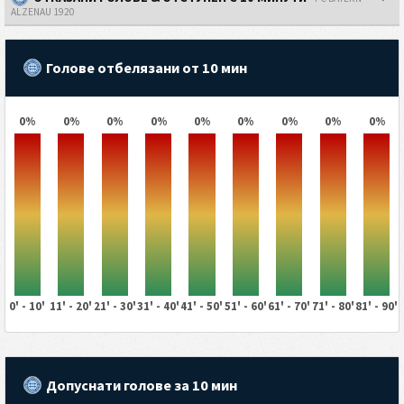
ALZENAU 1920
Голове отбелязани от 10 мин
0%
0%
0%
0%
0%
0%
0%
0%
0%
0' - 10'
11' - 20'
21' - 30'
31' - 40'
41' - 50'
51' - 60'
61' - 70'
71' - 80'
81' - 90'
Допуснати голове за 10 мин