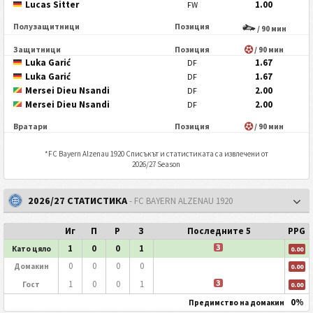
Lucas Sitter
1.00
FW
Полузащитници
Позиция
/ 90 мин
Защитници
Позиция
/ 90 мин
Luka Garić
1.67
DF
Luka Garić
1.67
DF
Mersei Dieu Nsandi
2.00
DF
Mersei Dieu Nsandi
2.00
DF
Вратари
Позиция
/ 90 мин
*
FC Bayern Alzenau 1920
Списъкът и статистиката са извлечени от
2026/27 Season
2026/27 СТАТИСТИКА
- FC BAYERN ALZENAU 1920
Иг
П
P
З
Последните 5
PPG
З
1
0
0
1
Като цяло
0.00
0
0
0
0
Домакин
0.00
З
1
0
0
1
Гост
0.00
0%
Предимство на домакин