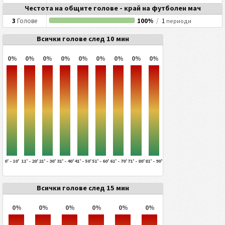
Честота на общите голове - край на футболен мач
3
Голове
100%
/
1
периоди
Всички голове след 10 мин
0%
0%
0%
0%
0%
0%
0%
0%
0%
0' - 10'
11' - 20'
21' - 30'
31' - 40'
41' - 50'
51' - 60'
61' - 70'
71' - 80'
81' - 90'
Всички голове след 15 мин
0%
0%
0%
0%
0%
0%