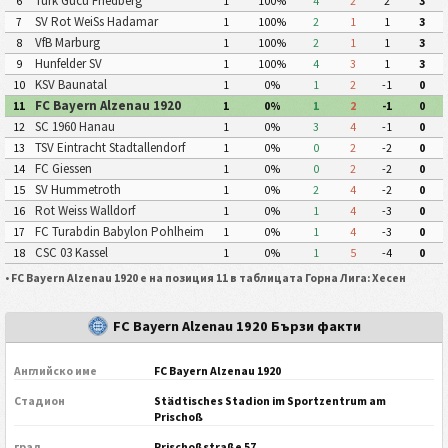
Turk Gucu Friedberg
6
1
100%
4
2
2
3
SV Rot WeiSs Hadamar
7
1
100%
2
1
1
3
VfB Marburg
8
1
100%
2
1
1
3
Hunfelder SV
9
1
100%
4
3
1
3
KSV Baunatal
10
1
0%
1
2
-1
0
FC Bayern Alzenau 1920
11
1
0%
1
2
-1
0
SC 1960 Hanau
12
1
0%
3
4
-1
0
TSV Eintracht Stadtallendorf
13
1
0%
0
2
-2
0
FC Giessen
14
1
0%
0
2
-2
0
SV Hummetroth
15
1
0%
2
4
-2
0
Rot Weiss Walldorf
16
1
0%
1
4
-3
0
FC Turabdin Babylon Pohlheim
17
1
0%
1
4
-3
0
CSC 03 Kassel
18
1
0%
1
5
-4
0
•
FC Bayern Alzenau 1920 е на позиция 11 в таблицата Горна Лига: Хесен
FC Bayern Alzenau 1920 Бързи факти
Английско име
FC Bayern Alzenau 1920
Стадион
Städtisches Stadion im Sportzentrum am
Prischoß
град
Prischoßstraße 57