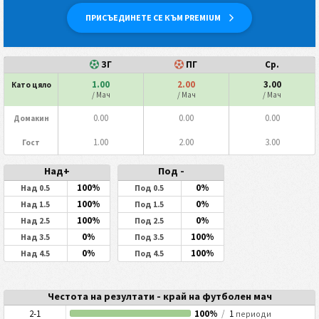
ПРИСЪЕДИНЕТЕ СЕ КЪМ PREMIUM
ЗГ
ПГ
Ср.
1.00
2.00
3.00
Като цяло
/ Мач
/ Мач
/ Мач
0.00
0.00
0.00
Домакин
1.00
2.00
3.00
Гост
Над+
Под -
100%
0%
Над 0.5
Под 0.5
100%
0%
Над 1.5
Под 1.5
100%
0%
Над 2.5
Под 2.5
0%
100%
Над 3.5
Под 3.5
0%
100%
Над 4.5
Под 4.5
Честота на резултати - край на футболен мач
2-1
100%
/
1
периоди