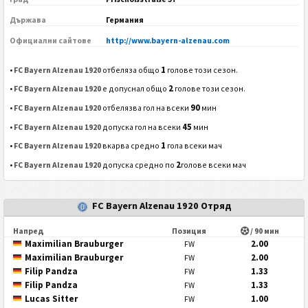
Държава
Германия
Официални сайтове
http://www.bayern-alzenau.com
1
•
FC Bayern Alzenau 1920
отбеляза общо
голове този сезон.
2
•
FC Bayern Alzenau 1920
е допуснал общо
голове този сезон.
90
•
FC Bayern Alzenau 1920
отбелязва гол на всеки
мин
45
•
FC Bayern Alzenau 1920
допуска гол на всеки
мин
1
•
FC Bayern Alzenau 1920
вкарва средно
гола всеки мач
2
•
FC Bayern Alzenau 1920
допуска средно по
голове всеки мач
FC Bayern Alzenau 1920 Отряд
Напред
Позиция
/ 90 мин
Maximilian Brauburger
2.00
FW
Maximilian Brauburger
2.00
FW
Filip Pandza
1.33
FW
Filip Pandza
1.33
FW
Lucas Sitter
1.00
FW