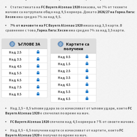
Статистиката на
FC Bayern Alzenau 1920
показва, че ?% от техните
мачове са натрупали общо над 9,5 корнера. Докато
2026/27 на Горна Лига:
Хесен
има средно ?% за над 9,5.
?% от мачовете на FC Bayern Alzenau 1920
имаха над 3,5 карти. В
сравнение с това,
Горна Лига: Хесен
има средно ?% за над 3,5 карти.
ЪГЛОВЕ ЗА
Картите са
получени
Над 2.5
Над 0.5
Над 3.5
Над 1.5
Над 4.5
Над 2.5
Над 5.5
Над 3.5
Над 6.5
Над 4.5
Над 7.5
Над 5.5
Над 8.5
Над 6.5
Над 2,5 ~ 8,5 ъглови удара за се изчисляват от ъглови удари, които
FC
Bayern Alzenau 1920
е спечелил по време на мач.
FC Bayern Alzenau 1920
спечели над 4,5 корнера в ?％ от своите мачове.
Над 0,5 ~ 6,5 получени карти се изчисляват от картите, които
FC
Bayern Alzenau 1920
е получил по време на мач.