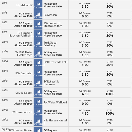
22/5
AVG Голове:
BTTS:
FC Bayern
Hunfelder SV
1.50
50%
Alzenau 1920
Статистика
15/5
AVG Голове:
BTTS:
FC Bayern
FC Giessen
0.00
0%
Alzenau 1920
Статистика
08/5
AVG Голове:
BTTS:
FC Bayern
TSV Eintracht
1.00
0%
Alzenau 1920
Stadtallendorf
Статистика
02/5
AVG Голове:
BTTS:
FC Turabdin
FC Bayern
1.50
50%
Babylon Pohlheim
Alzenau 1920
Статистика
24/4
AVG Голове:
BTTS:
FC Bayern
Turk Gucu
3.00
50%
Alzenau 1920
Friedberg
Статистика
17/4
AVG Голове:
BTTS:
SV 1898 Unter
FC Bayern
1.50
50%
Flockenbach
Alzenau 1920
Статистика
10/4
AVG Голове:
BTTS:
FC Bayern
SV Darmstadt 1898
3.00
50%
Alzenau 1920
II
Статистика
03/4
AVG Голове:
BTTS:
FC Bayern
KSV Baunatal
1.50
50%
Alzenau 1920
Статистика
20/3
AVG Голове:
BTTS:
FC Bayern
SV Rot WeiSs
0.00
0%
Alzenau 1920
Hadamar
Статистика
14/3
AVG Голове:
BTTS:
FC Bayern
CSC 03 Kassel
4.50
100%
Alzenau 1920
Статистика
06/3
AVG Голове:
BTTS:
FC Bayern
Rot Weiss Walldorf
0.00
0%
Alzenau 1920
Статистика
27/2
AVG Голове:
BTTS:
FC Bayern
SV Hummetroth
4.50
100%
Alzenau 1920
Статистика
20/2
AVG Голове:
BTTS:
FC Bayern
KSV Hessen Kassel
1.00
0%
Alzenau 1920
II
Статистика
06/12
AVG Голове:
BTTS:
KSV Hessen Kassel
FC Bayern