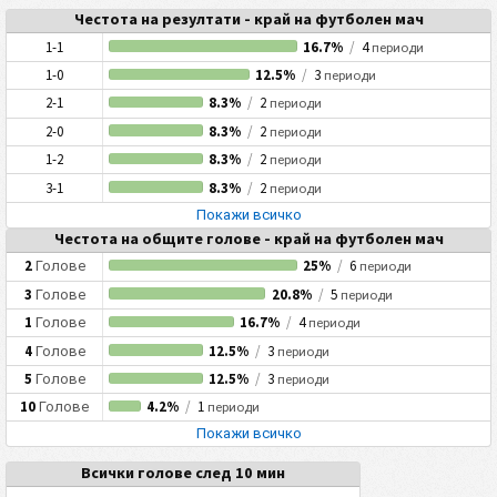
Честота на резултати - край на футболен мач
1-1
16.7%
/
4
периоди
1-0
12.5%
/
3
периоди
2-1
8.3%
/
2
периоди
2-0
8.3%
/
2
периоди
1-2
8.3%
/
2
периоди
3-1
8.3%
/
2
периоди
Покажи всичко
Честота на общите голове - край на футболен мач
2
Голове
25%
/
6
периоди
3
Голове
20.8%
/
5
периоди
1
Голове
16.7%
/
4
периоди
4
Голове
12.5%
/
3
периоди
5
Голове
12.5%
/
3
периоди
10
Голове
4.2%
/
1
периоди
Покажи всичко
Всички голове след 10 мин