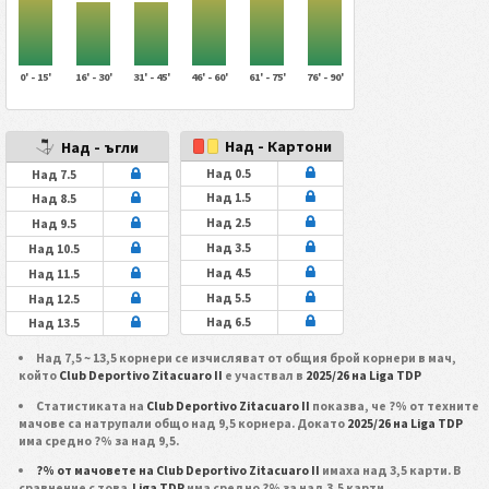
0' - 15'
16' - 30'
31' - 45'
46' - 60'
61' - 75'
76' - 90'
Над - Картони
Над - ъгли
Над 0.5
Над 7.5
Над 1.5
Над 8.5
Над 2.5
Над 9.5
Над 3.5
Над 10.5
Над 4.5
Над 11.5
Над 5.5
Над 12.5
Над 6.5
Над 13.5
Над 7,5 ~ 13,5 корнери се изчисляват от общия брой корнери в мач,
който
Club Deportivo Zitacuaro II
е участвал в
2025/26 на Liga TDP
Статистиката на
Club Deportivo Zitacuaro II
показва, че ?% от техните
мачове са натрупали общо над 9,5 корнера. Докато
2025/26 на Liga TDP
има средно ?% за над 9,5.
?% от мачовете на Club Deportivo Zitacuaro II
имаха над 3,5 карти. В
сравнение с това,
Liga TDP
има средно ?% за над 3,5 карти.