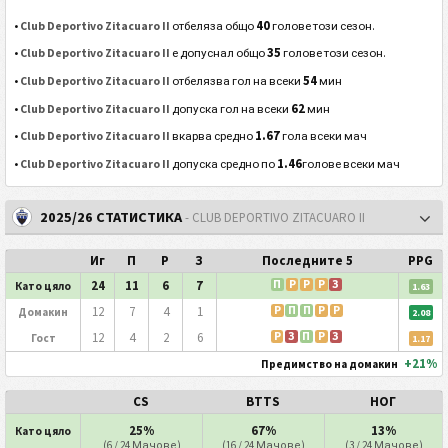
40
•
Club Deportivo Zitacuaro II
отбеляза общо
голове този сезон.
35
•
Club Deportivo Zitacuaro II
е допуснал общо
голове този сезон.
54
•
Club Deportivo Zitacuaro II
отбелязва гол на всеки
мин
62
•
Club Deportivo Zitacuaro II
допуска гол на всеки
мин
1.67
•
Club Deportivo Zitacuaro II
вкарва средно
гола всеки мач
1.46
•
Club Deportivo Zitacuaro II
допуска средно по
голове всеки мач
2025/26 СТАТИСТИКА
- CLUB DEPORTIVO ZITACUARO II
Иг
П
P
З
Последните 5
PPG
П
P
P
P
З
24
11
6
7
Като цяло
1.63
P
П
П
P
P
12
7
4
1
Домакин
2.08
P
З
П
P
З
12
4
2
6
Гост
1.17
+21%
Предимство на домакин
CS
BTTS
НОГ
25%
67%
13%
Като цяло
(6 / 24 Мачове)
(16 / 24 Мачове)
(3 / 24 Мачове)