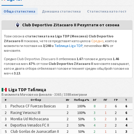
Обща статистика
Домашна статистика
Статистика като гост
Club Deportivo Zitacuaro II Резултати от сезона
Този сезон в
статистиката на Liga TDP (Мексико) Club Deportivo
Zitacuaro II
показва, че те се представят като цяло в
Средно
, което в
момента ги поставя на
3/240
в
Таблица Liga TDP
, печелейки
46%
от
мачовете.
Средно Club Deportivo Zitacuaro II отбелязва
1.67
голове и допуска
1.46
голове на мач.
67%
от този
Club Deportivo Zitacuaro II
мачовете завършват,
като и двата отбора отбелязват голове и техният среден общ брой голове на
мач е
3.13
.
Liga TDP Таблица
В момента Мачове на финала - 3365 / 3388 изиграни
#
Отбор
Иг
Победа%
ЗГ
ПГ
ГР
Т
Pachuca CF Fuerzas Basicas
1
2
100%
8
2
6
6
Pachuca CF III
Racing Veracruz III
2
2
100%
3
1
2
6
Morelia Ud Michoacana
3
2
50%
5
2
3
4
Deportiva Venados FC II
4
2
50%
4
2
2
4
Club Gorilas de Juanacatlan II
5
2
50%
2
1
1
3