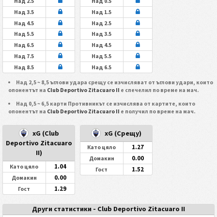
Над 2.5
Над 0.5
Над 3.5
Над 1.5
Над 4.5
Над 2.5
Над 5.5
Над 3.5
Над 6.5
Над 4.5
Над 7.5
Над 5.5
Над 8.5
Над 6.5
Над 2,5 ~ 8,5 ъглови удара срещу се изчисляват от ъглови удари, които
опонентът на
Club Deportivo Zitacuaro II
е спечелил по време на мач.
Над 0,5 ~ 6,5 карти Противникът се изчислява от картите, които
опонентът на
Club Deportivo Zitacuaro II
е получил по време на мач.
xG (Club
xG (Срещу)
Deportivo Zitacuaro
1.27
Като цяло
II)
0.00
Домакин
1.04
Като цяло
1.52
Гост
0.00
Домакин
1.29
Гост
Други статистики - Club Deportivo Zitacuaro II