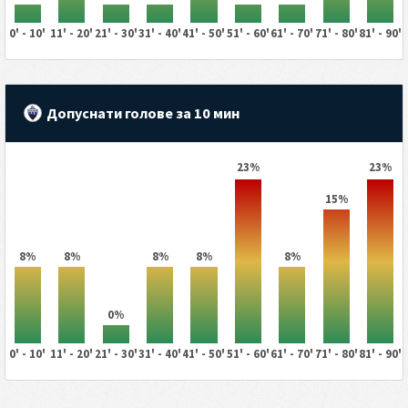
0' - 10'
11' - 20'
21' - 30'
31' - 40'
41' - 50'
51' - 60'
61' - 70'
71' - 80'
81' - 90'
Допуснати голове за 10 мин
23%
23%
15%
8%
8%
8%
8%
8%
0%
0' - 10'
11' - 20'
21' - 30'
31' - 40'
41' - 50'
51' - 60'
61' - 70'
71' - 80'
81' - 90'