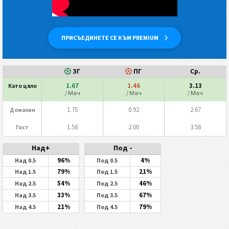
ПРИСЪЕДИНЕТЕ СЕ КЪМ PREMIUM
ЗГ
ПГ
Ср.
1.67
1.46
3.13
Като цяло
/ Мач
/ Мач
/ Мач
1.75
0.92
2.67
Домакин
1.58
2.00
3.58
Гост
Над+
Под -
96%
4%
Над 0.5
Под 0.5
79%
21%
Над 1.5
Под 1.5
54%
46%
Над 2.5
Под 2.5
33%
67%
Над 3.5
Под 3.5
21%
79%
Над 4.5
Под 4.5