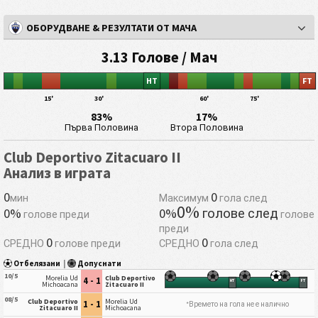
ОБОРУДВАНЕ & РЕЗУЛТАТИ ОТ МАЧА
3.13 Голове / Мач
HT
FT
15'
30'
60'
75'
83%
17%
Първа Половина
Втора Половина
Club Deportivo Zitacuaro II
Анализ в играта
0
0
мин
Максимум
гола след
0%
0%
0%
голове след
голове преди
голове
преди
0
0
СРЕДНО
голове преди
СРЕДНО
гола след
Отбелязани
|
Допуснати
10/5
Morelia Ud
Club Deportivo
4 - 1
HT
FT
Michoacana
Zitacuaro II
08/5
Club Deportivo
Morelia Ud
1 - 1
*Времето на гола не е налично
Zitacuaro II
Michoacana