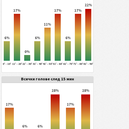
22%
17%
17%
17%
11%
6%
6%
6%
0%
0' - 10'
11' - 20'
21' - 30'
31' - 40'
41' - 50'
51' - 60'
61' - 70'
71' - 80'
81' - 90'
Всички голове след 15 мин
28%
28%
17%
17%
6%
6%