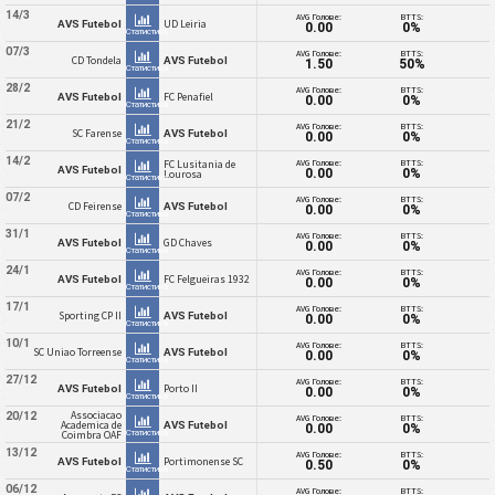
14/3
AVG Голове:
BTTS:
UD Leiria
AVS Futebol
0.00
0%
Статистика
07/3
AVG Голове:
BTTS:
CD Tondela
AVS Futebol
1.50
50%
Статистика
28/2
AVG Голове:
BTTS:
FC Penafiel
AVS Futebol
0.00
0%
Статистика
21/2
AVG Голове:
BTTS:
SC Farense
AVS Futebol
0.00
0%
Статистика
14/2
AVG Голове:
BTTS:
FC Lusitania de
AVS Futebol
0.00
0%
Lourosa
Статистика
07/2
AVG Голове:
BTTS:
CD Feirense
AVS Futebol
0.00
0%
Статистика
31/1
AVG Голове:
BTTS:
GD Chaves
AVS Futebol
0.00
0%
Статистика
24/1
AVG Голове:
BTTS:
FC Felgueiras 1932
AVS Futebol
0.00
0%
Статистика
17/1
AVG Голове:
BTTS:
Sporting CP II
AVS Futebol
0.00
0%
Статистика
10/1
AVG Голове:
BTTS:
SC Uniao Torreense
AVS Futebol
0.00
0%
Статистика
27/12
AVG Голове:
BTTS:
Porto II
AVS Futebol
0.00
0%
Статистика
Associacao
20/12
AVG Голове:
BTTS:
Academica de
AVS Futebol
0.00
0%
Статистика
Coimbra OAF
13/12
AVG Голове:
BTTS:
Portimonense SC
AVS Futebol
0.50
0%
Статистика
06/12
AVG Голове:
BTTS: