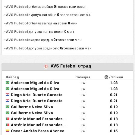
•
отбеляза общо
0
голове този сезон.
AVS Futebol
•
е допуснал общо
0
голове този сезон.
AVS Futebol
•
отбелязва гол на всеки
0
мин
AVS Futebol
•
допуска гол на всеки
0
мин
AVS Futebol
•
вкарва средно
0
гола всеки мач
AVS Futebol
•
допуска средно по
0
голове всеки мач
AVS Futebol
AVS Futebol Отряд
Напред
Позиция
/ 90 мин
Ânderson Miguel da Silva
FW
1.03
Ânderson Miguel da Silva
FW
1.03
Diego Ariel Duarte Garcete
FW
0.21
Diego Ariel Duarte Garcete
FW
0.21
Guilherme Neiva Silva
FW
0.19
Guilherme Neiva Silva
FW
0.19
António Manuel Fernandes Mendes
FW
0.18
António Manuel Fernandes Mendes
FW
0.18
Óscar Andrés Perea Abonce
FW
0.15