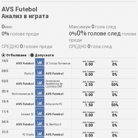
AVS Futebol
Анализ в играта
0
0
мин
Максимум
гола след
0%
0%
0%
голове след
голове преди
голове
преди
0
0
СРЕДНО
голове преди
СРЕДНО
гола след
Отбелязани
|
Допуснати
16/5
AVG Голове:
BTTS:
SC Uniao Torreense
AVS Futebol
0.00
0%
Статистика
09/5
AVG Голове:
BTTS:
Porto II
AVS Futebol
0.00
0%
Статистика
Associacao
02/5
AVG Голове:
BTTS:
Academica de
AVS Futebol
2.50
50%
Статистика
Coimbra OAF
25/4
AVG Голове:
BTTS:
Portimonense SC
AVS Futebol
0.00
0%
Статистика
18/4
AVG Голове:
BTTS:
Amarante FC
AVS Futebol
1.50
50%
Статистика
11/4
AVG Голове:
BTTS:
Leixoes SC
AVS Futebol
0.00
0%
Статистика
04/4
AVG Голове:
BTTS:
SL Benfica II
AVS Futebol
0.00
0%
Статистика
21/3
AVG Голове:
BTTS:
FC Vizela
AVS Futebol
0.00
0%
Статистика