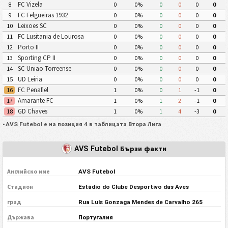
FC Vizela
8
0
0%
0
0
0
0
FC Felgueiras 1932
9
0
0%
0
0
0
0
Leixoes SC
10
0
0%
0
0
0
0
FC Lusitania de Lourosa
11
0
0%
0
0
0
0
Porto II
12
0
0%
0
0
0
0
Sporting CP II
13
0
0%
0
0
0
0
SC Uniao Torreense
14
0
0%
0
0
0
0
UD Leiria
15
0
0%
0
0
0
0
FC Penafiel
16
1
0%
0
1
-1
0
Amarante FC
17
1
0%
1
2
-1
0
GD Chaves
18
1
0%
1
4
-3
0
•
AVS Futebol е на позиция 4 в таблицата Втора Лига
AVS Futebol Бързи факти
Английско име
AVS Futebol
Стадион
Estádio do Clube Desportivo das Aves
град
Rua Luís Gonzaga Mendes de Carvalho 265
Държава
Португалия