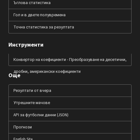
Ъглова статистика
Гол и в двете полувремена
Точна статистика за резултата
Инструменти
Конвертор на коефициенти - Преобразуване на десетични,
дробни, американски коефициенти
Още
Резултати от вчера
Утрешните мачове
API за футболни данни (JSON)
Прогнози
English Site