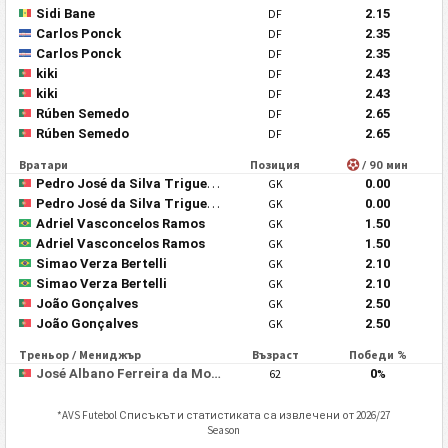
Sidi Bane
DF
2.15
Carlos Ponck
DF
2.35
Carlos Ponck
DF
2.35
kiki
DF
2.43
kiki
DF
2.43
Rúben Semedo
DF
2.65
Rúben Semedo
DF
2.65
Вратари
Позиция
/ 90 мин
Pedro José da Silva Trigueira
GK
0.00
Pedro José da Silva Trigueira
GK
0.00
Adriel Vasconcelos Ramos
GK
1.50
Adriel Vasconcelos Ramos
GK
1.50
Simao Verza Bertelli
GK
2.10
Simao Verza Bertelli
GK
2.10
João Gonçalves
GK
2.50
João Gonçalves
GK
2.50
Треньор / Мениджър
Възраст
Победи %
José Albano Ferreira da Mota
62
0
%
*
AVS Futebol
Списъкът и статистиката са извлечени от 2026/27
Season