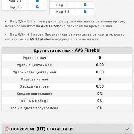
Над 7.5
Над 5.5
Над 8.5
Над 6.5
Над 2,5 ~ 8,5 ъглови удара срещу се изчисляват от ъглови удари,
които опонентът на
AVS Futebol
е спечелил по време на мач.
Над 0,5 ~ 6,5 карти Противникът се изчислява от картите, които
опонентът на
AVS Futebol
е получил по време на мач.
Други статистики - AVS Futebol
0
Удари на мач
0.00
Удари в целта / мач
0.00
Удари извън целта / мач
0
Фаулове на мач
0.00
Засади / мачове
0%
Средно притежание
0%
BTTS & Победи
0%
Гол и в двете полувремена
ПОЛУВРЕМЕ (HT) СТАТИСТИКИ