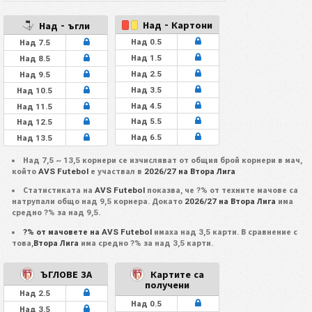
Над - Картони
Над - ъгли
Над 0.5
Над 7.5
Над 1.5
Над 8.5
Над 2.5
Над 9.5
Над 3.5
Над 10.5
Над 4.5
Над 11.5
Над 5.5
Над 12.5
Над 6.5
Над 13.5
Над 7,5 ~ 13,5 корнери се изчисляват от общия брой корнери в мач,
който
AVS Futebol
е участвал в
2026/27 на Втора Лига
Статистиката на
AVS Futebol
показва, че ?% от техните мачове са
натрупали общо над 9,5 корнера. Докато
2026/27 на Втора Лига
има
средно ?% за над 9,5.
?% от мачовете на AVS Futebol
имаха над 3,5 карти. В сравнение с
това,
Втора Лига
има средно ?% за над 3,5 карти.
ЪГЛОВЕ ЗА
Картите са
получени
Над 2.5
Над 0.5
Над 3.5