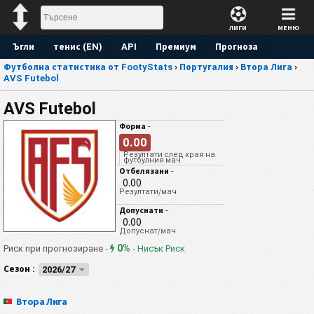
ЛИГИ
МЕНЮ
Ъгли
тенис (EN)
API
Премиум
Прогноза
Футболна статистика от FootyStats
›
Португалия
›
Втора Лига
›
AVS Futebol
AVS Futebol
-
Форма
0.00
Резултати след края на
футбулния мач
-
Отбелязани
0.00
Резултати/мач
-
Допуснати
0.00
Допуснат/мач
Риск при прогнозиране -
0%
-
Нисък Риск
Сезон :
2026/27
Втора Лига