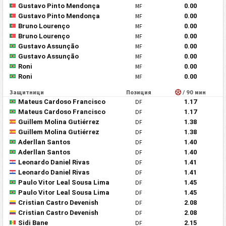
Gustavo Pinto Mendonça
MF
0.00
Gustavo Pinto Mendonça
MF
0.00
Bruno Lourenço
MF
0.00
Bruno Lourenço
MF
0.00
Gustavo Assunção
MF
0.00
Gustavo Assunção
MF
0.00
Roni
MF
0.00
Roni
MF
0.00
Защитници
Позиция
/ 90 мин
Mateus Cardoso Francisco
DF
1.17
Mateus Cardoso Francisco
DF
1.17
Guillem Molina Gutiérrez
DF
1.38
Guillem Molina Gutiérrez
DF
1.38
Aderllan Santos
DF
1.40
Aderllan Santos
DF
1.40
Leonardo Daniel Rivas
DF
1.41
Leonardo Daniel Rivas
DF
1.41
Paulo Vitor Leal Sousa Lima
DF
1.45
Paulo Vitor Leal Sousa Lima
DF
1.45
Cristian Castro Devenish
DF
2.08
Cristian Castro Devenish
DF
2.08
Sidi Bane
DF
2.15