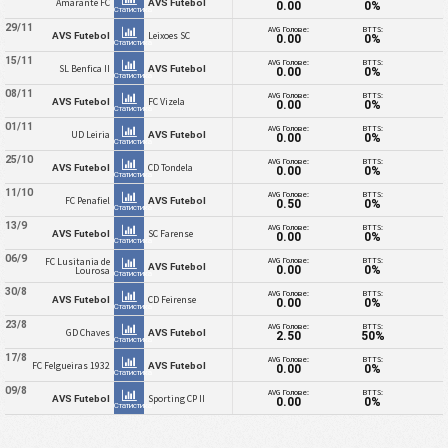
Amarante FC
AVS Futebol
0.00
0%
Статистика
29/11
AVG Голове:
BTTS:
Leixoes SC
AVS Futebol
0.00
0%
Статистика
15/11
AVG Голове:
BTTS:
SL Benfica II
AVS Futebol
0.00
0%
Статистика
08/11
AVG Голове:
BTTS:
FC Vizela
AVS Futebol
0.00
0%
Статистика
01/11
AVG Голове:
BTTS:
UD Leiria
AVS Futebol
0.00
0%
Статистика
25/10
AVG Голове:
BTTS:
CD Tondela
AVS Futebol
0.00
0%
Статистика
11/10
AVG Голове:
BTTS:
FC Penafiel
AVS Futebol
0.50
0%
Статистика
13/9
AVG Голове:
BTTS:
SC Farense
AVS Futebol
0.00
0%
Статистика
06/9
AVG Голове:
BTTS:
FC Lusitania de
AVS Futebol
0.00
0%
Lourosa
Статистика
30/8
AVG Голове:
BTTS:
CD Feirense
AVS Futebol
0.00
0%
Статистика
23/8
AVG Голове:
BTTS:
GD Chaves
AVS Futebol
2.50
50%
Статистика
17/8
AVG Голове:
BTTS:
FC Felgueiras 1932
AVS Futebol
0.00
0%
Статистика
09/8
AVG Голове:
BTTS:
Sporting CP II
AVS Futebol
0.00
0%
Статистика