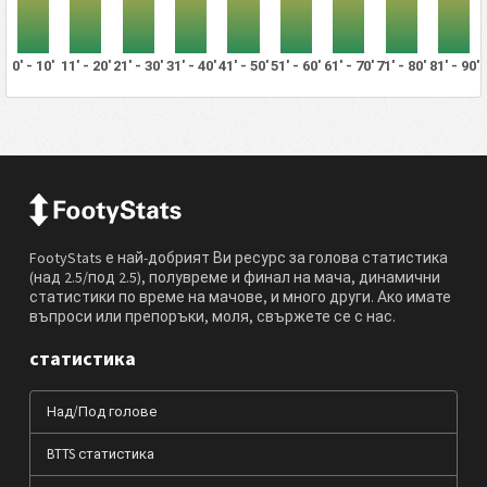
0' - 10'
11' - 20'
21' - 30'
31' - 40'
41' - 50'
51' - 60'
61' - 70'
71' - 80'
81' - 90'
FootyStats е най-добрият Ви ресурс за голова статистика
(над 2.5/под 2.5), полувреме и финал на мача, динамични
статистики по време на мачове, и много други. Ако имате
въпроси или препоръки, моля, свържете се с нас.
статистика
Над/Под голове
BTTS статистика