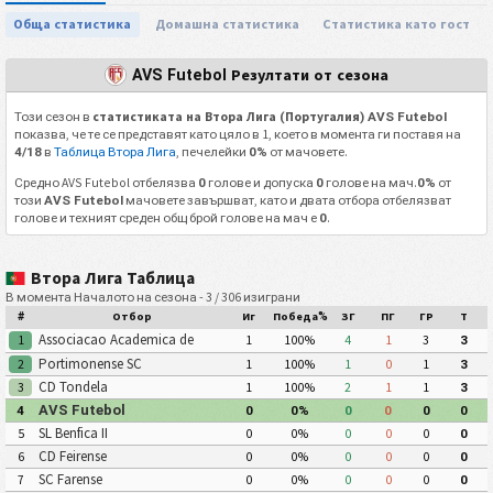
Обща статистика
Домашна статистика
Статистика като гост
AVS Futebol Резултати от сезона
Този сезон в
статистиката на Втора Лига (Португалия) AVS Futebol
показва, че те се представят като цяло в 1, което в момента ги поставя на
в
Таблица Втора Лига
, печелейки
от мачовете.
4/18
0%
Средно AVS Futebol отбелязва
голове и допуска
голове на мач.
от
0
0
0%
този
мачовете завършват, като и двата отбора отбелязват
AVS Futebol
голове и техният среден общ брой голове на мач е
.
0
Втора Лига Таблица
В момента Началото на сезона - 3 / 306 изиграни
#
Отбор
Иг
Победа%
ЗГ
ПГ
ГР
Т
Associacao Academica de
1
1
100%
4
1
3
3
Coimbra OAF
Portimonense SC
2
1
100%
1
0
1
3
CD Tondela
3
1
100%
2
1
1
3
AVS Futebol
4
0
0%
0
0
0
0
SL Benfica II
5
0
0%
0
0
0
0
CD Feirense
6
0
0%
0
0
0
0
SC Farense
7
0
0%
0
0
0
0