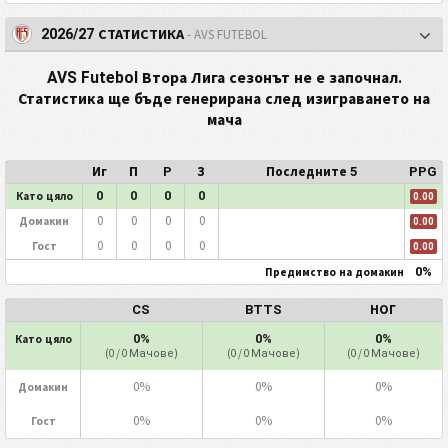
2026/27 СТАТИСТИКА
- AVS FUTEBOL
AVS Futebol Втора Лига сезонът не е започнал.
Статистика ще бъде генерирана след изиграването на
мача
Иг
П
P
З
Последните 5
PPG
0
0
0
0
Като цяло
0.00
0
0
0
0
Домакин
0.00
0
0
0
0
Гост
0.00
0%
Предимство на домакин
CS
BTTS
НОГ
0%
0%
0%
Като цяло
(0 / 0 Мачове)
(0 / 0 Мачове)
(0 / 0 Мачове)
0%
0%
0%
Домакин
0%
0%
0%
Гост