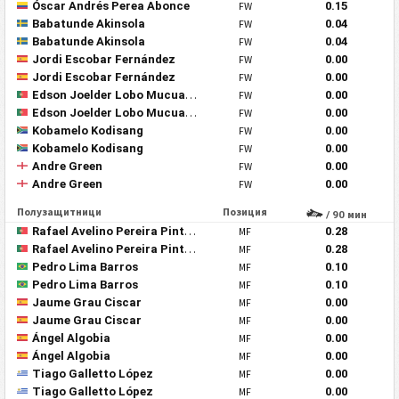
Óscar Andrés Perea Abonce
FW
0.15
Babatunde Akinsola
FW
0.04
Babatunde Akinsola
FW
0.04
Jordi Escobar Fernández
FW
0.00
Jordi Escobar Fernández
FW
0.00
Edson Joelder Lobo Mucuana
FW
0.00
Edson Joelder Lobo Mucuana
FW
0.00
Kobamelo Kodisang
FW
0.00
Kobamelo Kodisang
FW
0.00
Andre Green
FW
0.00
Andre Green
FW
0.00
Полузащитници
Позиция
/ 90 мин
Rafael Avelino Pereira Pinto Barbosa
MF
0.28
Rafael Avelino Pereira Pinto Barbosa
MF
0.28
Pedro Lima Barros
MF
0.10
Pedro Lima Barros
MF
0.10
Jaume Grau Ciscar
MF
0.00
Jaume Grau Ciscar
MF
0.00
Ángel Algobia
MF
0.00
Ángel Algobia
MF
0.00
Tiago Galletto López
MF
0.00
Tiago Galletto López
MF
0.00