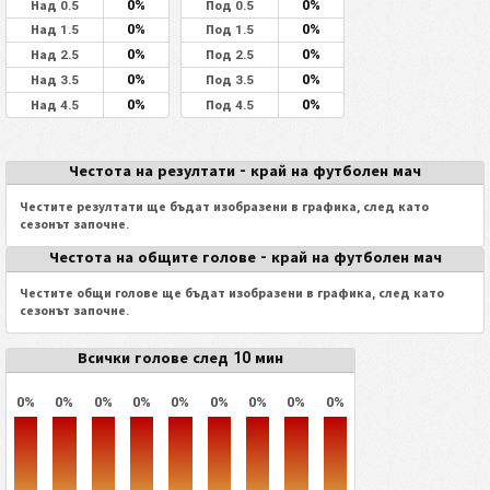
0%
0%
Над 0.5
Под 0.5
0%
0%
Над 1.5
Под 1.5
0%
0%
Над 2.5
Под 2.5
0%
0%
Над 3.5
Под 3.5
0%
0%
Над 4.5
Под 4.5
Честота на резултати - край на футболен мач
Честите резултати ще бъдат изобразени в графика, след като
сезонът започне.
Честота на общите голове - край на футболен мач
Честите общи голове ще бъдат изобразени в графика, след като
сезонът започне.
Всички голове след 10 мин
0%
0%
0%
0%
0%
0%
0%
0%
0%