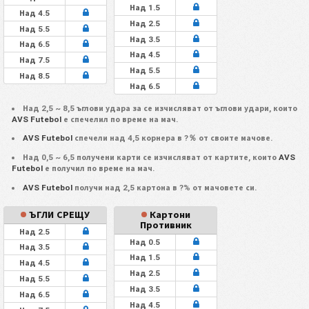
Над 1.5
Над 4.5
Над 2.5
Над 5.5
Над 3.5
Над 6.5
Над 4.5
Над 7.5
Над 5.5
Над 8.5
Над 6.5
Над 2,5 ~ 8,5 ъглови удара за се изчисляват от ъглови удари, които
AVS Futebol
е спечелил по време на мач.
AVS Futebol
спечели над 4,5 корнера в ?％ от своите мачове.
Над 0,5 ~ 6,5 получени карти се изчисляват от картите, които
AVS
Futebol
е получил по време на мач.
AVS Futebol
получи над 2,5 картона в ?% от мачовете си.
ЪГЛИ СРЕЩУ
Картони
Противник
Над 2.5
Над 0.5
Над 3.5
Над 1.5
Над 4.5
Над 2.5
Над 5.5
Над 3.5
Над 6.5
Над 4.5