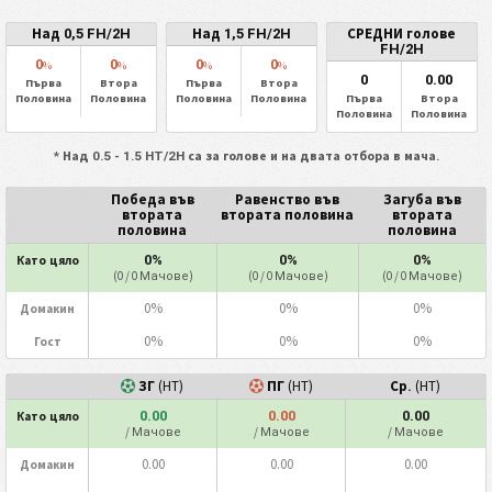
Над 0,5 FH/2H
Над 1,5 FH/2H
СРЕДНИ голове
FH/2H
0
0
0
0
%
%
%
%
0
0.00
Първа
Втора
Първа
Втора
Половина
Половина
Половина
Половина
Първа
Втора
Половина
Половина
* Над 0.5 - 1.5 HT/2H са за голове и на двата отбора в мача.
Победа във
Равенство във
Загуба във
втората
втората половина
втората
половина
половина
0%
0%
0%
Като цяло
(0 / 0 Мачове)
(0 / 0 Мачове)
(0 / 0 Мачове)
0%
0%
0%
Домакин
0%
0%
0%
Гост
(HT)
(HT)
(HT)
ЗГ
ПГ
Ср.
0.00
0.00
0.00
Като цяло
/ Мачове
/ Мачове
/ Мачове
0.00
0.00
0.00
Домакин