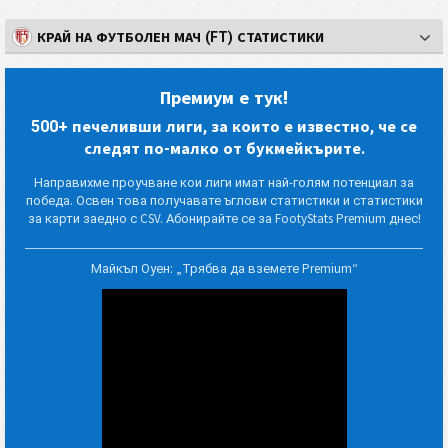
КРАЙ НА ФУТБОЛЕН МАЧ (FT) СТАТИСТИКИ
Премиум е тук!
500+ печеливши лиги, за които е известно, че се
следят по-малко от букмейкърите.
Направихме проучване кои лиги имат най-голям потенциал за
победа. Освен това получавате ъглови статистики и статистики
за карти заедно с CSV. Абонирайте се за FootyStats Premium днес!
Майкъл Оуен: „Трябва да вземете Premium“