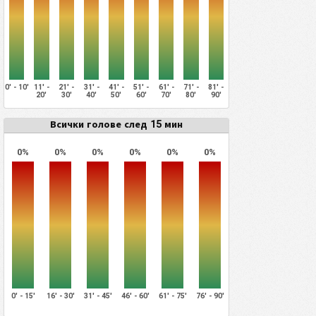
0' - 10'
11' -
21' -
31' -
41' -
51' -
61' -
71' -
81' -
20'
30'
40'
50'
60'
70'
80'
90'
Всички голове след 15 мин
0%
0%
0%
0%
0%
0%
0' - 15'
16' - 30'
31' - 45'
46' - 60'
61' - 75'
76' - 90'