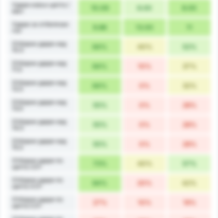
Удари извън целта /
10.09
6.00
8.00
мач
Удари за отбелязан
9.88
13.00
11
гол
Отборни удари над
64%
40%
52%
10.5
Отборни удари над
64%
10%
37%
11.5
Отборни удари над
64%
0%
32%
12.5
Отборни удари над
55%
0%
28%
13.5
Отборни удари над
55%
0%
28%
14.5
Отборни удари над
55%
0%
28%
15.5
Отборни удари по
73%
40%
57%
целта 3.5+
Отборни удари по
64%
20%
42%
целта 4.5+
Отборни удари по
27%
10%
19%
целта 5.5+