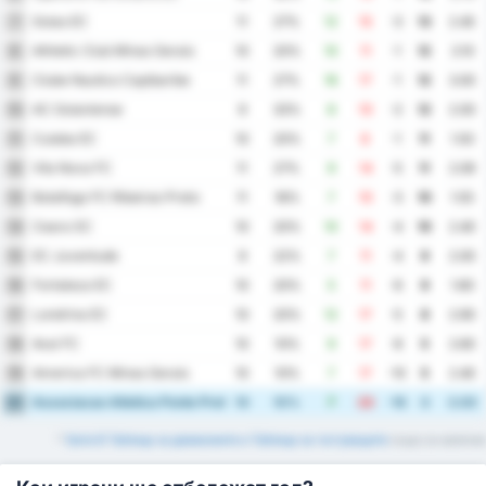
Goias EC
7
11
27%
12
15
-3
13
2.45
Athletic Club Minas Gerais
8
10
20%
10
11
-1
12
2.10
Clube Nautico Capibaribe
9
11
27%
16
17
-1
12
3.00
AC Goianiense
10
9
33%
8
10
-2
12
2.00
Cuiaba EC
11
10
20%
7
8
-1
11
1.50
Vila Nova FC
12
11
27%
9
14
-5
11
2.09
Botafogo FC Ribeirao Preto
13
11
18%
7
10
-3
10
1.55
Ceara SC
14
10
20%
10
14
-4
10
2.40
EC Juventude
15
9
22%
7
11
-4
9
2.00
Fortaleza EC
16
10
20%
5
11
-6
9
1.60
Londrina EC
17
10
20%
12
17
-5
8
2.90
Avai FC
18
10
10%
9
17
-8
5
2.60
America FC Minas Gerais
19
10
10%
7
17
-10
5
2.40
Associacao Atletica Ponte Preta
20
10
10%
7
23
-16
3
3.00
*
Serie B Таблица за домакините и Таблица за гостуващите
също са налични