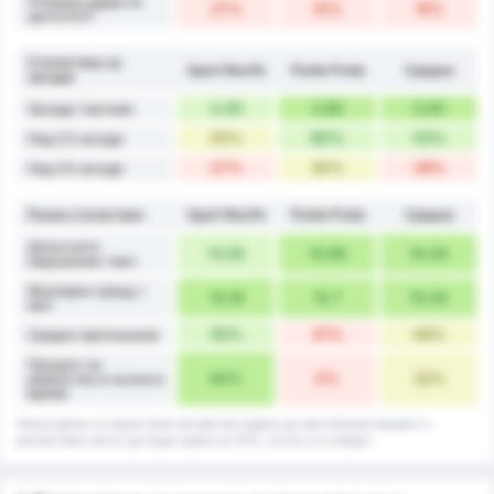
Отборни удари по
27%
10%
19%
целта 6.5+
Статистика за
Sport Recife
Ponte Preta
Средно
засади
2.45
2.80
3.00
Засади / мачове
45%
60%
53%
Над 2.5 засади
27%
30%
29%
Над 3.5 засади
Разни статистики
Sport Recife
Ponte Preta
Средно
Допуснати
13.55
15.80
15.00
нарушения / мач
Фаулиран срещу /
15.18
15.7
15.00
мач
55%
41%
48%
Средно притежание
Процент на
64%
0%
32%
равенство в пълното
време
Някои данни са закръглени нагоре или надолу до най-близкия процент и
респективно могат да бъдат равни на 101%, когато се съберат.