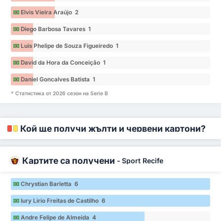
Elvis Vieira Araújo 2
Diego Barbosa Tavares 1
Luis Phelipe de Souza Figueiredo 1
David da Hora da Conceição 1
Daniel Goncalves Batista 1
* Статистика от 2026 сезон на Serie B
Кой ще получи жълти и червени картони?
Картите са получени
-
Sport Recife
Chrystian Barletta 6
Iury Lirio Freitas de Castilho 6
Andre Felipe de Almeida 4