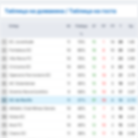
Таблица на домакина / Таблица на госта
Отбор
Иг
Победа
ЗГ
ПГ
ГР
Т
Ср.
%
EC Juventude
1
11
73%
15
1
14
26
1.45
Fortaleza EC
2
10
80%
18
8
10
25
2.60
Vila Nova FC
3
10
70%
18
11
7
23
2.90
Criciuma EC
4
10
60%
12
4
8
22
1.60
Operario Ferroviario EC
5
11
55%
16
14
2
21
2.73
AC Goianiense
6
11
45%
15
10
5
19
2.27
Gremio Novorizontino
7
9
56%
14
10
4
17
2.67
SC do Recife
8
11
27%
17
13
4
16
2.73
Athletic Club Minas Gerais
9
10
40%
9
7
2
16
1.60
Goias EC
10
9
56%
9
11
-2
16
2.22
Avai FC
11
10
40%
12
10
2
15
2.20
Ceara SC
12
11
36%
12
11
1
15
2.09