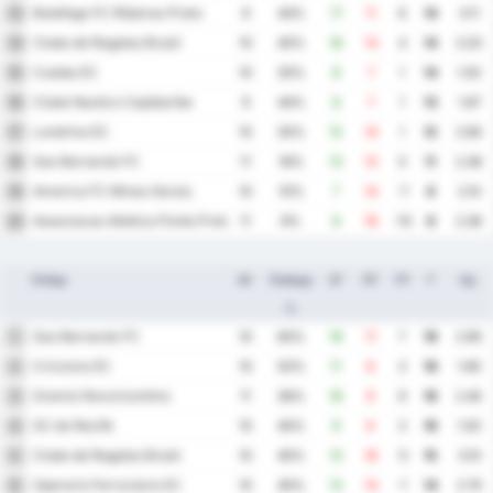
Botafogo FC Ribeirao Preto
13
9
44%
17
11
6
14
3.11
Clube de Regatas Brasil
14
10
40%
18
14
4
14
3.20
Cuiaba EC
15
10
30%
8
7
1
14
1.50
Clube Nautico Capibaribe
16
9
44%
8
7
1
13
1.67
Londrina EC
17
10
30%
15
14
1
12
2.90
Sao Bernardo FC
18
11
18%
13
13
0
11
2.36
America FC Minas Gerais
19
10
10%
7
14
-7
6
2.10
Associacao Atletica Ponte Preta
20
11
9%
8
18
-10
6
2.36
Отбор
Иг
Победа
ЗГ
ПГ
ГР
Т
Ср.
%
Sao Bernardo FC
1
10
60%
18
11
7
19
2.90
Criciuma EC
2
10
50%
11
8
3
18
1.90
Gremio Novorizontino
3
11
36%
18
9
9
16
2.45
SC do Recife
4
10
40%
9
6
3
16
1.50
Clube de Regatas Brasil
5
10
40%
13
18
-5
15
3.10
Operario Ferroviario EC
6
10
40%
13
14
-1
14
2.70