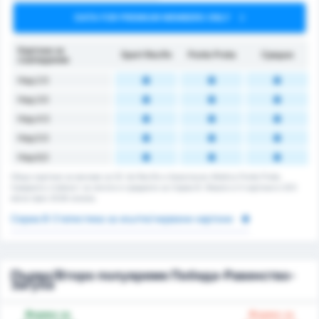
DATA FOR PREMIUM MEMBERS ONLY
Картони за
Sport Recife
Ponte Preta
Средно
съвпадение
Над 2.5
Над 3.5
Над 4.5
Над 5.5
Над 6,5
Общо картони за мачове за SC do Recife и Associacao Atletica Ponte Preta.
Средната стойност за лигата е средната за Сериа B. Имало е 0 картони в 203
мача през 2026 сезона.
Сериа B Статистика за жълти/червени картони
Първо/Второ полувреме Победа-Равенство-
Загуба
Форма за
Форма за