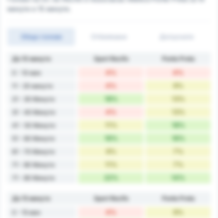
минути и 15 минути.
Общо голове
Отбелязани
Допуснати
До 10 минути
Sport Recife
Ponte Preta
4%
4%
0 - 10 мин
4%
9%
11 - 20 минути
18%
13%
21 - 30 Минути
4%
13%
31 - 40 Минути
11%
18%
41 - 50 Минути
16%
16%
51 - 60 Минути
9%
7%
61 - 70 Минути
11%
7%
71 - 80 Минути
22%
14%
71 - 80 Минути
До 15 минути
Sport Recife
Ponte Preta
4%
9%
0 - 15 мин