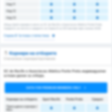
Над 11
Над 12
Над 13
Общщ брой корнери в мача за SC do Recife и Associacao Atletica Ponte Preta.
Средното за лигата е средното за Сериа B за 203 мачове през сезона 2026.
Сериа B Ъглова статистика
Корнери на отборите
Спечелени корнери/противник
SC do Recife и Associacao Atletica Ponte Preta индивидуални
ъглови данни за отбора.
DATA FOR PREMIUM MEMBERS ONLY
Корнери на отборите
Sport Recife
Ponte Preta
Средно
Присъдени корнери /
Mач