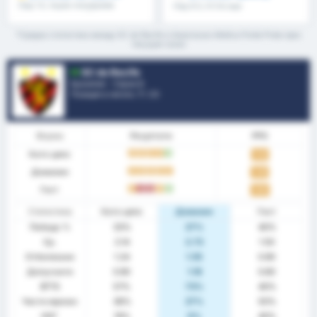
Над 1.5, първо полувреме
Над 8.5, 9.5 & още
/второ полувреме & още
*Средна статистика между SC do Recife и Associacao Atletica Ponte Preta през
текущия сезон
SC do Recife
Бразилия - Сериа B
Позиция в лигата.
7
/ 20
Форма
Резултати
PPG
Като цяло
P
P
P
P
П
1.52
Домакин
P
P
P
P
P
1.45
Гост
P
З
З
P
П
1.60
Статистика
Като цяло
Домакин
Гост
Победа %
33%
27%
40%
Ср.
2.14
2.73
1.50
Отбелязани
1.24
1.55
0.90
Допуснати
0.90
1.18
0.60
BTTS
57%
73%
40%
Чисти мрежи
38%
27%
50%
НОГ
19%
0%
40%