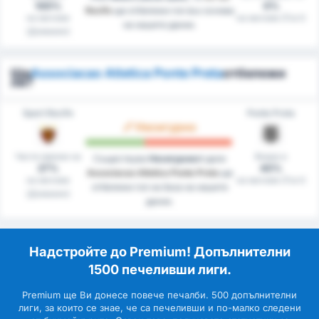
100%
0%
Recife
ще отбележи гол въз основа
на мачове
на мачове (Гост)
на нашите данни.
(Домакин)
Ще
Associacao Atletica Ponte Preta
отбележи
ли?
Sport Recife
Ponte Preta
Несигурно
Чисти мрежи на
Вкара в
Съществува
Несигурност
дали
27%
40%
Associacao Atletica Ponte Preta
ще
на мачове
на мачове (Гост)
отбележи гол на база на нашите
(Домакин)
данни.
Надстройте до Premium! Допълнителни
1500 печеливши лиги.
Premium ще Ви донесе повече печалби. 500 допълнителни
лиги, за които се знае, че са печеливши и по-малко следени