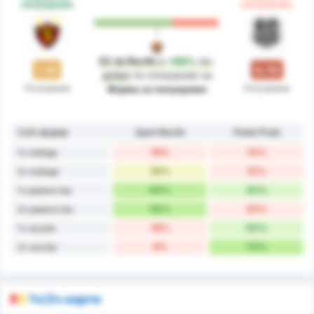
полувреме
полувреме
SC do Recife
е
+69%
по-
1.18
0.70
добре
по отношение на
Полувреме
Полувреме
Форма за полувреме
1ч/2ч форма
Sport Recife
Ponte Preta
18%
10%
1ч победи
36%
10%
2ч победи
64%
40%
1ч равенства
55%
20%
2ч равенства
18%
50%
1ч загуби
9%
70%
2ч загуби
1ч/2ч карти