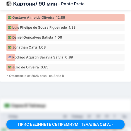
Картони/ 90 мин
-
Ponte Preta
Gustavo Almeida Oliveira 12.86
Luis Phelipe de Souza Figueiredo 1.33
Daniel Goncalves Batista 1.09
Jonathan Cafu 1.08
Rodrigo Agustín Saravia Salvia 0.89
Júlio de Oliveira 0.85
* Статистика от 2026 сезон на Serie B
Сериа B Таблица
Отбор
Иг
Победа
ЗГ
ПГ
ГР
Т
Ср.
ПРИСЪЕДИНЕТЕ СЕ ПРЕМИУМ. ПЕЧАЛБА СЕГА.
%