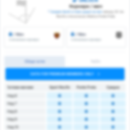
UNLOCK
Корнери / мач
* Среден брой ъглови удари на мач
между SC do
Recife и Associacao Atletica Ponte Preta
/ Мач
/ Мач
Спечелени корнери
Спечелени корнери
Общо ъгли
1ч/2ч
DATA FOR PREMIUM MEMBERS ONLY
Ъглови мачове
Sport Recife
Ponte Preta
Средно
Над 6
Над 7
Над 8
Над 9
Над 10