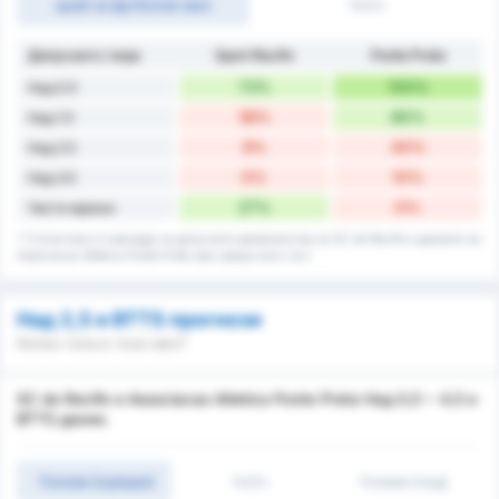
край на футболен мач
1ч/2ч
Допуснато / игра
Sport Recife
Ponte Preta
73%
100%
Над 0.5
36%
80%
Над 1.5
9%
40%
Над 2.5
0%
10%
Над 3.5
27%
0%
Чисти мрежи
* Статистика от рекорда за допуснати домакинства на SC do Recife и данните на
Associacao Atletica Ponte Preta при срещи като гост.
Над 2,5 и BTTS прогнози
Колко гола в този мач?
SC do Recife и Associacao Atletica Ponte Preta Над 0,5 ~ 4,5 и
BTTS данни.
Голове (оувъри)
1ч/2ч
Голове (под)