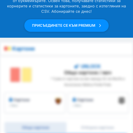
от букмейкърите. Освен това, получавате статистики за
корнерите и статистики за картоните, заедно с изтегляния на
CSV. Абонирайте се днес!
ПРИСЪЕДИНЕТЕ СЕ КЪМ PREMIUM
Картони
UNLOCK
Общо картони / мач
* Сума от картони за мач между SC do Recife и
Associacao Atletica Ponte Preta
Картони
Картони
/ Мач
/ Мач
Общо картони
Отборни картони