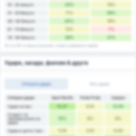
22%
16%
16 - 30 минути
11%
28%
31 - 45 Минути
20%
18%
46 - 60 Минути
13%
7%
61 - 75 Минути
28%
21%
76 - 90 Минути
45-та и 90-та минута включват голове в добавеното време.
Удари, засади, фалове & други
Отборни удари
Мач удари
Отборни удари
Sport Recife
Ponte Preta
Средно
15.27
9.10
12.00
Удари на мач
Скорост на
10%
8%
9%
преобразуване на
удара
5.18
3.10
4.00
Удари в целта / мач