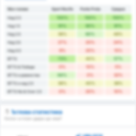
Мач голове
Sport Recife
Ponte Preta
Средно
100%
100%
100%
Над 0.5
91%
90%
91%
Над 1.5
36%
60%
48%
Над 2.5
27%
20%
24%
Над 3.5
9%
20%
15%
Над 4.5
73%
40%
57%
BTTS
0%
10%
5%
BTTS & Победи
64%
0%
32%
BTTS и равенства
36%
40%
38%
BTTS и над 2.5
0%
20%
10%
BTTS No & Over 2.5
Ъглова статистика
Колко ъглови удара ще има?