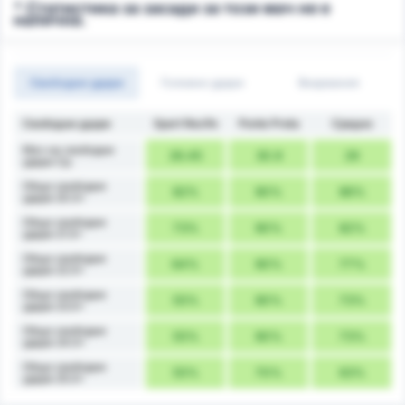
* Статистика за засади за този мач не е
налична.
Свободни удари
Головни удари
Вкарвания
Свободни удари
Sport Recife
Ponte Preta
Средно
Мач на свободни
26.45
30.9
29
удари Ср.
Общо свободни
82%
90%
86%
удари 20.5+
Общо свободни
73%
90%
82%
удари 21.5+
Общо свободни
64%
90%
77%
удари 22.5+
Общо свободни
55%
90%
73%
удари 23.5+
Общо свободни
55%
90%
73%
удари 24.5+
Общо свободни
55%
70%
63%
удари 25.5+