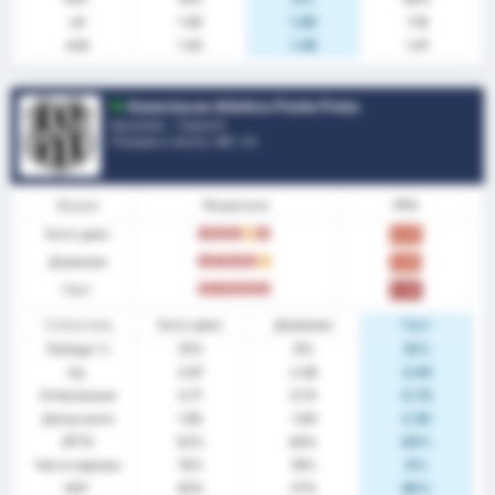
xG
1.40
1.60
1.18
xGA
1.43
1.39
1.47
Associacao Atletica Ponte Preta
Бразилия - Сериа B
Позиция в лигата.
20
/ 20
Форма
Резултати
PPG
Като цяло
З
З
З
P
З
0.43
Домакин
З
З
З
З
P
0.55
Гост
З
З
З
З
З
0.30
Статистика
Като цяло
Домакин
Гост
Победа %
10%
9%
10%
Ср.
2.67
2.36
3.00
Отбелязани
0.71
0.73
0.70
Допуснати
1.95
1.64
2.30
BTTS
52%
64%
40%
Чисти мрежи
10%
18%
0%
НОГ
43%
27%
60%