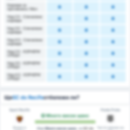
Корнери за
противника / Мач
Над 2.5 - Спечелени
корнери
Над 3.5 - Спечелени
корнери
Над 4.5 - Спечелени
корнери
Над 2.5 - КОРНЕРИ
СРЕЩУ
Над 3.5 - КОРНЕРИ
СРЕЩУ
Над 4.5 - КОРНЕРИ
СРЕЩУ
Ще
SC do Recife
отбележи ли?
Sport Recife
Ponte Preta
Много висок шанс
Вкара в
Чисти мрежи на
Има
Много висок шанс
, че
SC do