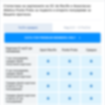
Статистика на картионите на SC do Recife и Associacao
Atletica Ponte Preta за първото и второто полувреме за
Вашите прогнози.
1ч/2ч средно
Над 0,5 ~ 3 (1ч/2ч)
DATA FOR PREMIUM MEMBERS ONLY
Картони (1-ва/2-ра
Sport Recife
Ponte Preta
Средно
половина)
1-во полувреме,
среден брой
получени картони
2-ро полувреме,
среден брой
получени картони
Среден брой картони
в мача (1-во
полувреме)
Среден брой картони
в мача (2-ро
полувреме)