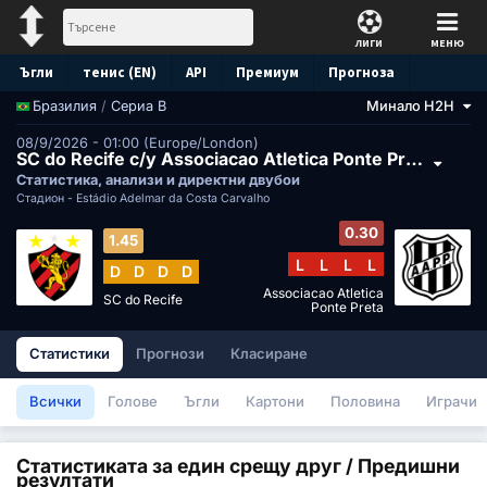
ЛИГИ
МЕНЮ
Ъгли
тенис (EN)
API
Премиум
Прогноза
/
Сериа B
Минало H2H
Бразилия
08/9/2026 - 01:00 (Europe/London)
SC do Recife с/у Associacao Atletica Ponte Preta
Статистика, анализи и директни двубои
Стадион -
Estádio Adelmar da Costa Carvalho
0.30
1.45
L
L
L
L
D
D
D
D
Associacao Atletica
SC do Recife
Ponte Preta
Статистики
Прогнози
Класиране
Всички
Голове
Ъгли
Картони
Половина
Играчи
Статистиката за един срещу друг / Предишни
резултати