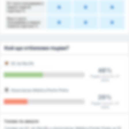
В 1-вото полувреме е
имало повече
картони %
Във 2-рото
полувреме е имало
повече картони %
Кой ще отбележи първи?
SC do Recife
48%
Първи гол в 10 / 21
мача
Associacao Atletica Ponte Preta
29%
Първи гол в 6 / 21
мача
Голове по минути
Голове на SC do Recife и Associacao Atletica Ponte Preta за 10