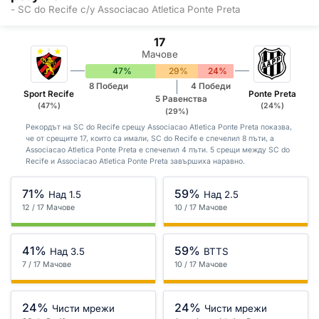
- SC do Recife с/у Associacao Atletica Ponte Preta
17
Мачове
47%
29%
24%
8 Победи
4 Победи
Sport Recife
Ponte Preta
5 Равенства
(47%)
(24%)
(29%)
Рекордът на SC do Recife срещу Associacao Atletica Ponte Preta показва,
че от срещите 17, които са имали, SC do Recife е спечелил 8 пъти, а
Associacao Atletica Ponte Preta е спечелил 4 пъти. 5 срещи между SC do
Recife и Associacao Atletica Ponte Preta завършиха наравно.
71%
59%
Над 1.5
Над 2.5
12 / 17 Мачове
10 / 17 Мачове
41%
59%
Над 3.5
BTTS
7 / 17 Мачове
10 / 17 Мачове
24%
24%
Чисти мрежи
Чисти мрежи