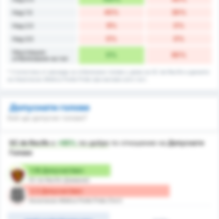
45%
30%
Над 1.5
9%
0%
Над 2.5
0%
0%
Над 3.5
Неуспешно
0%
60%
отбелязване на гол
* Статистика от рекорда за отбелязани голове у дома на SC do Recife и данните
на Associacao Atletica Ponte Preta при мачове като гост.
Допуснати голове
Кой ще допусне голове?
SC do Recife
е
+95%
по-добре
по отношение на
Допуснати
Голове
1.18 Допуснат/мач
SC do Recife (Домакин)
2.3 Допуснат/мач
Associacao Atletica Ponte Preta (Гост)