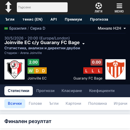
ЛИГИ
МЕНЮ
Ъгли
тенис (EN)
API
Премиум
Прогноза
/
Сериа D
Минало H2H
Бразилия
30/5/2026 - 20:00 (Europe/London)
Joinville EC с/у Guarany FC Bage
Статистика, анализи и директни двубои
Стадион -
Arena Joinville
2.00
0.00
W
D
D
L
L
L
Joinville EC
Guarany FC Bage
Статистики
Прогнози
Класиране
Коефициенти
Всички
Голове
Ъгли
Картони
Половина
Играчи
Финален резултат