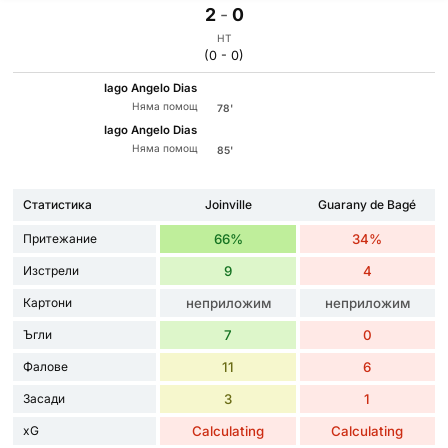
2
-
0
HT
(0 - 0)
Iago Angelo Dias
Няма помощ
78'
Iago Angelo Dias
Няма помощ
85'
Статистика
Joinville
Guarany de Bagé
Притежание
66%
34%
Изстрели
9
4
Картони
неприложим
неприложим
Ъгли
7
0
Фалове
11
6
Засади
3
1
xG
Calculating
Calculating