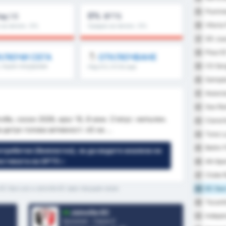
Flumin
35
0%
ад 1.5
BTTS
Vitoria
36
за лигата : 0%
Средно за лигата : 0%
SD Jua
37
Piaui E
38
КЛЮЧИ СЕГА
ОТКЛЮЧВАНЕ
CS Ser
39
, първо полувреме
Над 8.5, 9.5 & още
полувреме & още
Sampai
40
Associa
41
Sao Ra
42
ille, сезон 2026, кръг 10, 8 юни. Статус: непълен.
Cianor
43
дотук голова активност: xG на ...
Tuna L
44
Betim 
45
отребител (безплатно), за да видите анализа на
истиката на GPT5 »
AA Apa
46
Clube R
47
EC Sao
C Sao Luiz и Joinville EC през текущия сезон
48
Tocanti
49
Joinville EC
Indepen
50
Бразилия - Сериа D