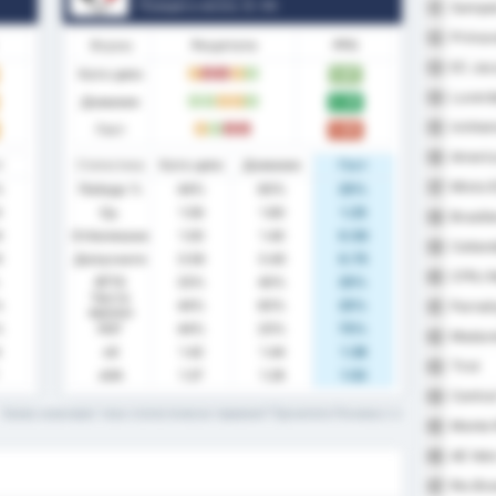
Позиция в лигата.
3
/ 95
Sampai
51
Primav
52
Форма
Резултати
PPG
EC Jac
53
Като цяло
1.67
P
З
З
P
П
Luverd
54
Домакин
2.20
П
П
P
P
П
Ivinhe
55
Гост
1.00
P
П
З
З
America
56
т
Статистика
Като цяло
Домакин
Гост
Mixto 
57
%
Победа %
44%
60%
25%
0
Ср.
1.56
1.80
1.25
Brasili
58
0
Отбелязани
1.00
1.40
0.50
Ceiland
59
0
Допуснати
0.56
0.40
0.75
CFRJ M
60
BTTS
33%
40%
25%
Чисти
%
44%
60%
25%
Parnah
61
мрежи
%
НОГ
44%
20%
75%
Madure
62
xG
1.42
1.44
1.38
Tirol
63
xGA
1.37
1.28
1.52
Centra
64
Какво означават тези статистически термини? Прочетете Речника
Monte 
65
AE Velo
66
Rio Br
67