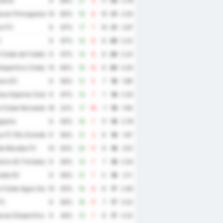
Gama
9
89%
21
4
17
25
2.78
cao Portuguesa de Desportos
10
60%
16
6
10
21
2.20
e FC
9
67%
17
7
10
21
2.67
C
9
67%
14
6
8
20
2.22
 Clube de Futebol
9
67%
14
6
8
20
2.22
esportivo Clube
10
60%
19
13
6
20
3.20
ra EC
9
56%
12
5
7
19
1.89
au Esporte Clube
9
67%
14
7
7
19
2.33
 Clube Noroeste
18
22%
17
18
-1
19
1.94
goano
9
56%
18
7
11
18
2.78
 FC Rio Grande do Norte
9
56%
12
3
9
18
1.67
de Maraba FC
10
50%
20
11
9
18
3.10
ario AC Fortaleza
9
56%
14
7
7
18
2.33
ndia EC
9
56%
12
7
5
18
2.11
 Clube Agua Santa
10
50%
16
8
8
17
2.40
FC
9
56%
18
11
7
17
3.22
cao Desportiva Iguatu
9
44%
13
7
6
17
2.22