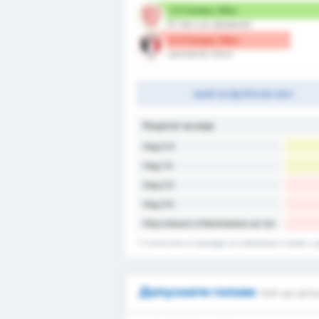
1.5 Голове / Мач
EC Sao Luiz (Домакин)
0.5 Голове / Мач
Joinville EC (Гост)
край на футболен мач
Резултат на игра
Над 0.5
Над 1.5
Над 2.5
Над 3.5
Неуспешно отбелязване на гол
* Статистика от рекорда за отбелязани голове у д
Допуснати голове
Кой ще допу