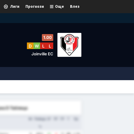
Лиги
Прогнози
Още
Влез
1.00
D
W
L
L
Joinville EC
иа D Таблица
Иг
Победа
ЗГ
ПГ
ГР
Т
Ср.
%