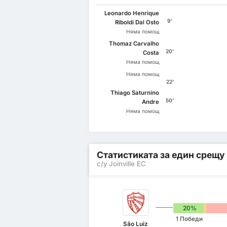
Leonardo Henrique
9'
Riboldi Dal Osto
Няма помощ
Thomaz Carvalho
20'
Costa
Няма помощ
Няма помощ
22'
Thiago Saturnino
50'
Andre
Няма помощ
Статистиката за един срещу
с/у Joinville EC
20%
0%
1 Победи
São Luiz