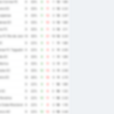
o Correa FE
9
33%
8
9
-1
12
1.89
era EC
9
33%
9
11
-2
12
2.22
uipense
9
33%
11
13
-2
12
2.67
ense EC
9
33%
7
10
-3
12
1.89
ma FC
9
33%
8
11
-3
12
2.11
 FC Rio de Janeiro
10
30%
11
21
-10
12
3.20
EC
9
22%
9
8
1
11
1.89
ense FC Taguatinga
9
22%
9
9
0
11
2.00
ia EC
9
33%
8
9
-1
11
1.89
arica
9
33%
8
11
-3
11
2.11
yba SC
9
33%
10
13
-3
11
2.56
ira EC
10
30%
11
16
-5
11
2.70
9
22%
9
8
1
10
1.89
l SC
9
22%
6
6
0
10
1.33
Roraima
9
22%
10
11
-1
10
2.33
 Clube Rioclarense
9
22%
7
9
-2
10
1.78
anco AC
9
22%
10
12
-2
10
2.44