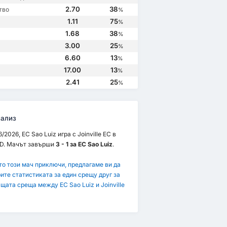
2.70
38
тво
%
1.11
75
%
1.68
38
%
3.00
25
%
6.60
13
%
17.00
13
%
2.41
25
%
ализ
/2026, EC Sao Luiz игра с Joinville EC в
D. Мачът завърши
3 - 1 за EC Sao Luiz
.
то този мач приключи, предлагаме ви да
ите статистиката за един срещу друг за
щата среща между EC Sao Luiz и Joinville