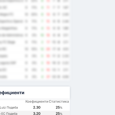
cao Esportiva de Altos
9
22%
6
13
-7
8
2.11
ic AC
9
11%
4
11
-7
7
1.67
Alegre FC
10
20%
6
14
-8
7
2.00
sportivo Operario Varzea Grandense
9
11%
7
15
-8
5
2.44
o Alagoinhas
9
11%
4
13
-9
5
1.89
to de Administracao de Projetos Educacionais FC
9
0%
10
18
-8
4
3.11
y FC Bage
9
11%
2
17
-15
4
2.11
io RC
10
10%
12
29
-17
4
4.10
paio
9
0%
5
16
-11
2
2.33
Laguna SAF
9
0%
2
18
-16
2
2.22
s EC
9
0%
3
16
-13
1
2.11
aita
9
0%
4
37
-33
0
4.56
ефициенти
Коефициенти
Статистика
2.30
25
Luiz Подеба
%
3.20
25
le EC Подеба
%