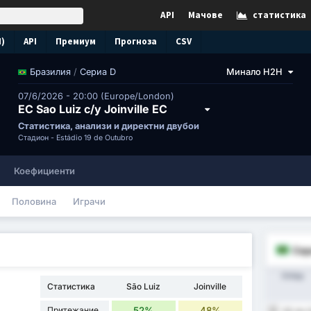
API
Мачове
статистика
N)
API
Премиум
Прогноза
CSV
/
Сериа D
Минало H2H
Бразилия
07/6/2026 - 20:00 (Europe/London)
EC Sao Luiz с/у Joinville EC
Статистика, анализи и директни двубои
Стадион -
Estádio 19 de Outubro
Коефициенти
Половина
Играчи
Сер
Отбор
Статистика
São Luiz
Joinville
Притежание
52%
48%