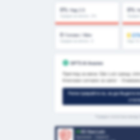
0%
0%
Над 2.5
Н
Средно за лигата : 0%
Средно 
0
ОТ
Голове / Мач
Средно за лигата : 0
Над 1.5
/второ 
GPT5 AI Анализ
Преглед за мача: São Luiz срещу Joinv
Ключови сигнали за залог - Очаквана 
Регистрирайте се, за да бъдете п
стат
*Средна статистика между E
EC Sao Luiz
Бразилия - Сериа D