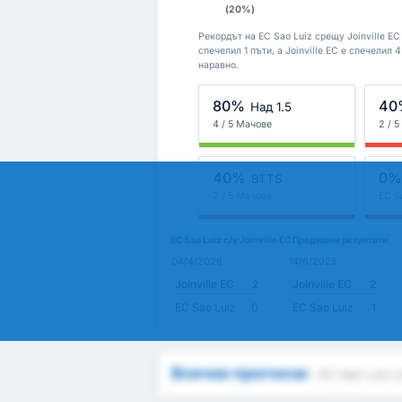
(20%)
Рекордът на EC Sao Luiz срещу Joinville EC
спечелил 1 пъти, а Joinville EC е спечелил
наравно.
80%
40
Над 1.5
4 / 5 Мачове
2 / 
40%
0
BTTS
2 / 5 Мачове
EC S
EC Sao Luiz с/у Joinville EC Предишни резултати
04/4/2026
14/6/2025
Joinville EC
2
Joinville EC
2
EC Sao Luiz
0
EC Sao Luiz
1
Всички прогнози
- EC Sao Luiz с/