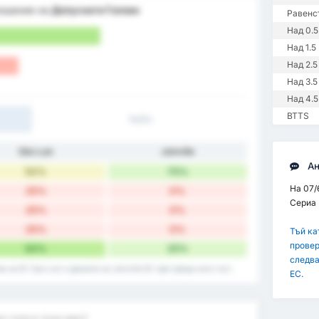
ношение на
Допуснати Голове
Равенс
Над 0.5
Над 1.5
Над 2.5
Над 3.5
Над 4.5
BTTS
1ч/2ч
São Luiz
Joinville
Ан
50%
75%
На 07/6
25%
0%
Сериа 
25%
0%
25%
0%
Тъй ка
провер
50%
25%
следва
 на EC Sao Luiz и данните на Joinville EC при срещи като гост.
EC.
о гола в този мач?