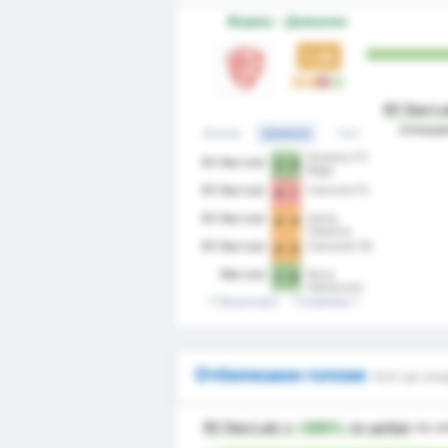
Форма - Домакин
1.25
P
P
З
П
EC Sao Lu
отноше
Всички
Домакин
Гост
Guarany FC
EC Sao Luiz
2 - 0
Bage
EC Sao Luiz
Cianorte FC
0 - 1
EC Sao Luiz
Santa
4 - 4
Catarina
EC Sao Luiz
Cascavel CR
0 - 0
São Luiz
Novo
1 - 0
Hamburgo
Предходни
Следващи
Отбелязани голове
Кой ще вка
EC Sao Luiz
е
+200%
по-добре
по о