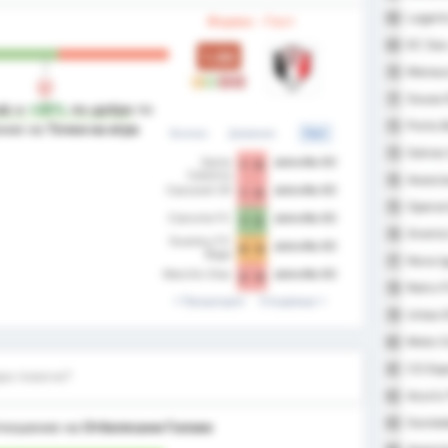
Lagart
68
Форма - Гост
EC Sao 
69
1.00
Manaus
70
P
П
З
З
Sousa 
71
iz
е
+25%
по-добре
по
Porto 
72
ние на
Точки на игра
Всички
Домакин
Гост
Galvez
73
Santa
Joinville EC
1 - 0
Catarina
Associa
74
Cascavel CR
Joinville EC
1 - 0
Operar
75
Cianorte FC
Joinville EC
1 - 2
Gremio 
76
Guarany FC
Joinville EC
0 - 0
Bage
Nova I
77
Marcilio Dias
Joinville EC
2 - 0
Retro F
78
Предходни
Следващи
Uniao 
79
Moto Cl
80
CS Esp
81
ра повече?
Azuriz
82
Socieda
83
тношение на
Отбелязани Голове