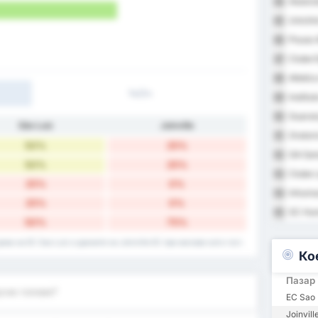
Associa
84
Uniclin
85
Pouso 
86
Clube E
87
Atletic
88
1ч/2ч
Institu
89
Guaran
90
São Luiz
Joinville
Orator
91
50%
25%
GA Sam
92
50%
25%
Clube 
93
25%
0%
Inhuma
94
25%
0%
SC Hum
95
50%
75%
ома на EC Sao Luiz и данните на Joinville EC при мачове като гост.
Ко
Пазар
сне голове?
EC Sao 
Joinvil