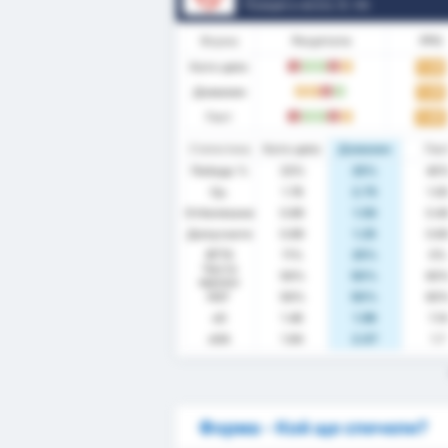
Позиция в лигата.
5
/ 95
Форма
Резултати
PPG
Като цяло
1.33
З
П
П
З
P
Домакин
1.25
P
P
З
П
Гост
1.40
З
П
П
З
P
Статистика
Като цяло
Домакин
Гос
Победа %
33%
25%
40
Ср.
1.78
2.75
1.0
Отбелязани
0.89
1.50
0.4
Допуснати
0.89
1.25
0.6
BTTS
11%
25%
0%
Чисти
56%
50%
60
мрежи
НОГ
56%
50%
60
xG
1.46
1.99
1.14
xGA
1.84
2.07
1.7
Форма - Кой ще спечели?