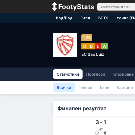
Над/Под
Ъгли
BTTS
тенис (E
1.25
D
D
L
W
EC Sao Luiz
Статистики
Прогнози
Класиране
Всички
Голове
Ъгли
Картони
Финален резултат
3
-
1
HT
(2 - 1)