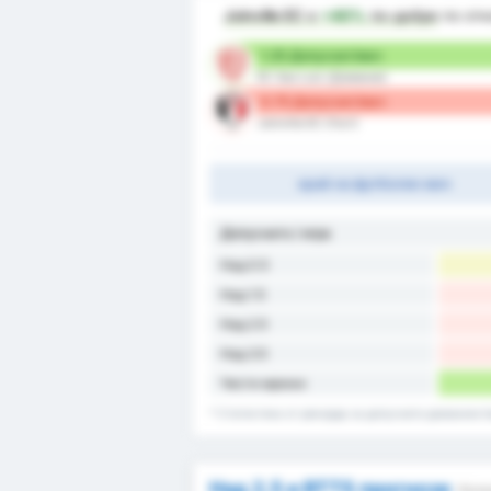
Joinville EC
е
+40%
по-добре
по от
1.25 Допуснат/мач
EC Sao Luiz (Домакин)
0.75 Допуснат/мач
Joinville EC (Гост)
край на футболен мач
Допуснато / игра
Над 0.5
Над 1.5
Над 2.5
Над 3.5
Чисти мрежи
* Статистика от рекорда за допуснати домакинства
Над 2,5 и BTTS прогнози
Колк