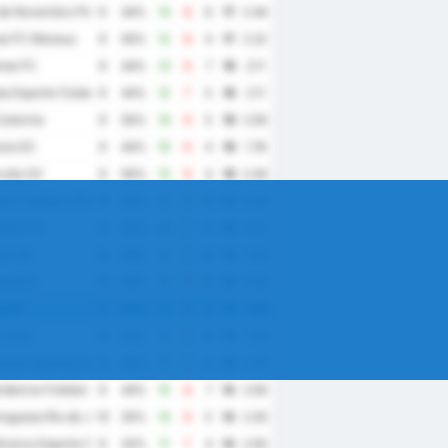
de Novembro Piracicaba
9
44%
14
8
6
17
2.44
al FC Manaus
9
56%
12
8
4
17
2.22
se FC
9
44%
13
6
7
16
2.11
a Esporte Clube
9
44%
12
7
5
16
2.11
atarina
9
56%
14
9
5
16
2.56
na EC
9
44%
10
6
4
16
1.78
ata GV
9
56%
13
9
4
16
2.44
na Futebol e Regatas
9
44%
22
9
13
15
3.44
elho FC
9
44%
20
9
11
15
3.22
el CR
9
44%
9
3
6
15
1.33
ratriz
10
40%
15
10
5
15
2.50
le EC
9
44%
9
5
4
15
1.56
o Dias
9
44%
9
5
4
15
1.56
acao Sportiva Arapiraquense
9
44%
10
6
4
15
1.78
dencia Futebol Clube
9
44%
15
8
7
14
2.56
uguesa Rio de Janeiro
10
30%
14
9
5
14
2.30
ranca Esporte Clube
9
33%
11
7
4
14
2.00