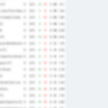
o FC
9
22%
13
15
-2
10
3.11
Jose Porto Alegre
9
22%
5
8
-3
10
1.44
 Futebol Clube
9
22%
7
10
-3
10
1.89
EC
9
33%
4
9
-5
10
1.44
BA
9
33%
9
17
-8
10
2.89
 EC
9
33%
14
22
-8
10
4.00
cao Beneficente e Esportiva Catalana e Ouvidorense
9
22%
7
9
-2
9
1.78
io FC
9
22%
8
10
-2
9
2.00
Esportivo Brasil
9
22%
8
11
-3
9
2.11
guacu FC
9
22%
6
10
-4
9
1.78
C Brasil
9
22%
10
15
-5
9
2.78
EC
9
22%
11
16
-5
9
3.00
ub de Sao Luis
9
22%
8
14
-6
9
2.44
ortivo
9
22%
10
16
-6
9
2.89
 FC
9
22%
6
10
-4
8
1.78
de Esportiva Decisao Futebol Clube
9
22%
10
16
-6
8
2.89