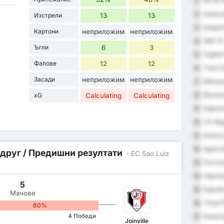
SE do 
1
Associa
2
Изстрели
13
13
Guapor
3
Картони
неприложим
неприложим
ABC F
4
Ъгли
6
3
Capital
5
Фалове
12
12
Trem D
6
Засади
неприложим
неприложим
Manaua
7
Blumen
xG
Calculating
Calculating
8
Esporte
9
CS Ala
10
America
11
Aguia 
12
 друг / Предишни резултати
- EC Sao Luiz
Ferrovi
13
Uberla
14
5
Esporte
15
Мачове
Treze 
16
80%
4 Победи
Associa
17
Joinville