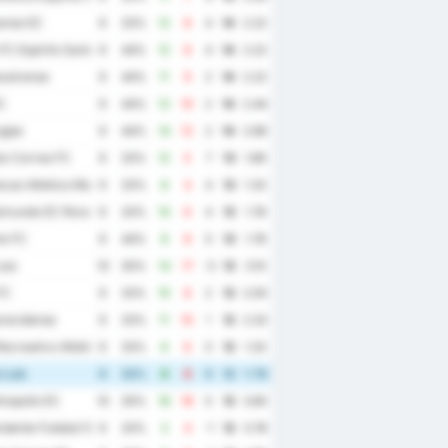
ense EC
9
33%
12
8
4
14
2.22
 FC Espirito Santo
9
44%
12
8
4
14
2.22
zeirense
9
44%
11
9
2
14
2.22
C
9
44%
12
10
2
14
2.44
gipe
9
44%
14
12
2
14
2.89
o Correa FC
9
33%
12
5
7
13
1.89
cao Atletica Maguary
9
33%
8
4
4
13
1.33
imundo EC Roraima
9
33%
10
6
4
13
1.78
te FC
9
44%
8
8
0
13
1.78
uso
10
30%
14
17
-3
13
3.10
FC
9
33%
10
8
2
12
2.00
recidense
9
33%
11
10
1
12
2.33
ecreativo Atletico Catalano
9
33%
6
6
0
12
1.33
 Luiz
9
33%
8
8
0
12
1.78
nopolis EC
10
30%
18
18
0
12
3.60
dente Futebol Sao Joseense
9
33%
3
4
-1
12
0.78