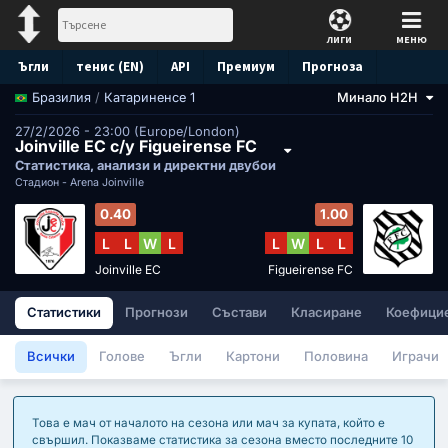
ЛИГИ
МЕНЮ
Ъгли
тенис (EN)
API
Премиум
Прогноза
/
Катариненсе 1
Минало H2H
Бразилия
27/2/2026 - 23:00 (Europe/London)
Joinville EC с/у Figueirense FC
Статистика, анализи и директни двубои
Стадион -
Arena Joinville
0.40
1.00
L
L
W
L
L
W
L
L
Joinville EC
Figueirense FC
Статистики
Прогнози
Състави
Класиране
Коефици
Всички
Голове
Ъгли
Картони
Половина
Играчи
Това е мач от началото на сезона или мач за купата, който е
свършил. Показваме статистика за сезона вместо последните 10