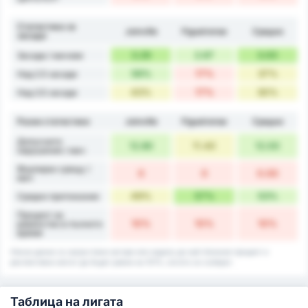
Статистика за
Joinville
Figueirense
Средно
засади
3.29
2.67
3.00
Засади / мачове
56%
17%
37%
Над 2.5 засади
43%
17%
30%
Над 3.5 засади
Разни статистики
Joinville
Figueirense
Средно
Допуснати
12.80
11.40
12.00
нарушения / мач
Фаулиран срещу /
0
0
0.00
мач
49%
57%
53%
Средно притежание
Процент на
10%
10%
10%
равенство в пълното
време
Някои данни са закръглени нагоре или надолу до най-близкия процент и
респективно могат да бъдат равни на 101%, когато се съберат.
Таблица на лигата