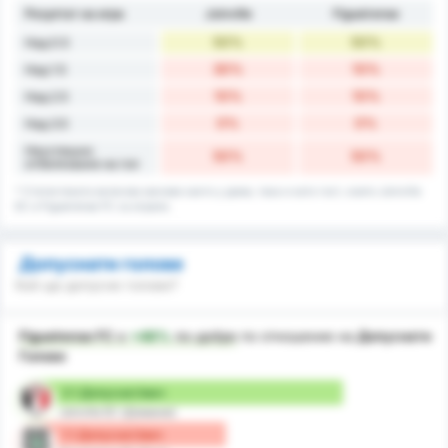
Резултат на игра
Joinville
Figueirense
50%
50%
Над 0.5
30%
10%
Над 1.5
10%
10%
Над 2.5
0%
0%
Над 3.5
Неуспешно
50%
50%
отбелязване на гол
* Статистиката включва мачове както у дома, така и като гост, които Joinville
EC и Figueirense FC са играли.
Допуснати голове
Кой ще допусне голове?
Figueirense FC
е
+48%
по-добре
по отношение на
Допуснати
Голове
2.1 Допуснат/мач
Joinville EC (Домакин)
1.1 Допуснат/мач