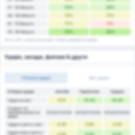
23%
28%
31 - 45 Минути
13%
11%
46 - 60 Минути
17%
0%
61 - 75 Минути
33%
33%
76 - 90 Минути
45-та и 90-та минута включват голове в добавеното време.
Удари, засади, фалове & други
Отборни удари
Мач удари
Отборни удари
Joinville
Figueirense
Средно
9.10
10.40
10.00
Удари на мач
Скорост на
неприложим
неприложим
неприложим
преобразуване на
удара
4.20
3.80
4.00
Удари в целта / мач
Удари извън целта /
4.90
6.60
6.00