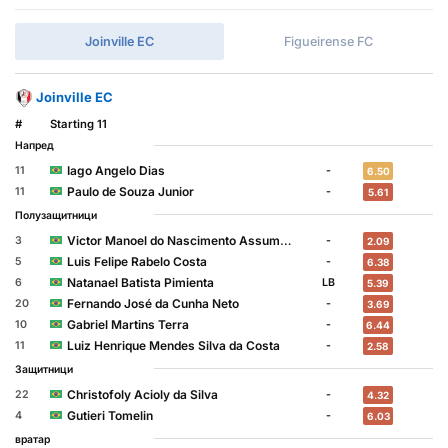
Joinville EC
Figueirense FC
Joinville EC
#
Starting 11
Напред
Iago Angelo Dias
11
-
6.50
Paulo de Souza Junior
11
-
5.61
Полузащитници
Victor Manoel do Nascimento Assumpção
3
-
2.09
Luis Felipe Rabelo Costa
5
-
6.38
Natanael Batista Pimienta
6
LB
5.39
Fernando José da Cunha Neto
20
-
3.69
Gabriel Martins Terra
10
-
6.44
Luiz Henrique Mendes Silva da Costa
11
-
2.58
Защитници
Christofoly Acioly da Silva
22
-
4.32
Gutieri Tomelin
4
-
6.03
вратар