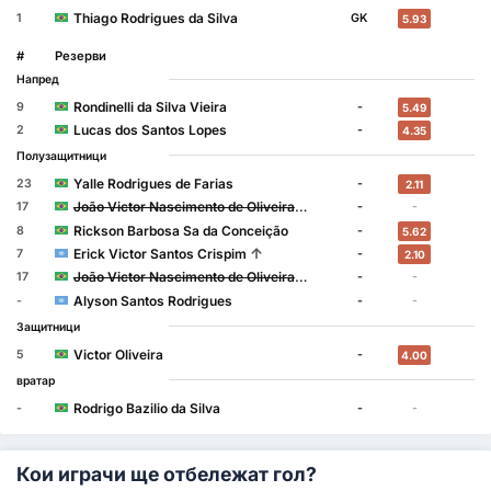
Thiago Rodrigues da Silva
1
GK
5.93
#
Резерви
Напред
Rondinelli da Silva Vieira
9
-
5.49
Lucas dos Santos Lopes
2
-
4.35
Полузащитници
Yalle Rodrigues de Farias
23
-
2.11
↑
João Victor Nascimento de Oliveira
17
-
-
(Контузен)
Rickson Barbosa Sa da Conceição
8
-
5.62
↑
Erick Victor Santos Crispim
7
-
2.10
↑
João Victor Nascimento de Oliveira
17
-
-
(Контузен)
Alyson Santos Rodrigues
-
-
-
Защитници
Victor Oliveira
5
-
4.00
вратар
Rodrigo Bazilio da Silva
-
-
-
Кои играчи ще отбележат гол?