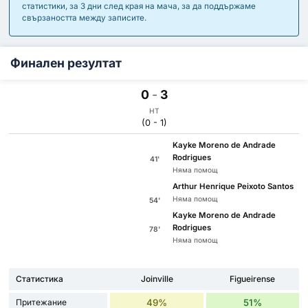
статистики, за 3 дни след края на мача, за да поддържаме
свързаността между записите.
Финален резултат
0
-
3
HT
(0 - 1)
Kayke Moreno de Andrade
Rodrigues
41'
Няма помощ
Arthur Henrique Peixoto Santos
Няма помощ
54'
Kayke Moreno de Andrade
Rodrigues
78'
Няма помощ
Статистика
Joinville
Figueirense
Притежание
49%
51%