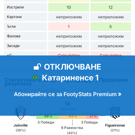
Изстрели
10
12
Картони
неприложим
неприложим
Ъгли
1
5
Фалове
неприложим
неприложим
Засади
неприложим
неприложим
xG
Calculating
Calculating
ОТКЛЮЧВАНЕ
Катариненсе 1
Статистиката за един срещу друг / Предишни
резултати
- Joinville EC с/у Figueirense FC
Абонирайте се за FootyStats Premium
14
Мачове
36%
43%
21%
5 Победи
3 Победи
Joinville
Figueirense
6 Равенства
(36%)
(21%)
(43%)