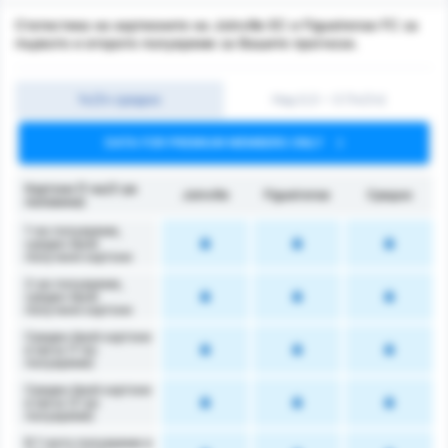
Статистика на картионите на Joinville EC и Figueirense FC за
първото и второто полувреме за Вашите прогнози.
1ч/2ч средно
Над 0,5 ~ 3 (1ч/2ч)
DATA FOR PREMIUM MEMBERS ONLY
Картони (1-ва/2-ра
Joinville
Figueirense
Средно
половина)
1-во полувреме,
среден брой
получени картони
2-ро полувреме,
среден брой
получени картони
Среден брой картони
в мача (1-во
полувреме)
Среден брой картони
в мача (2-ро
полувреме)
В 1-вото полувреме е