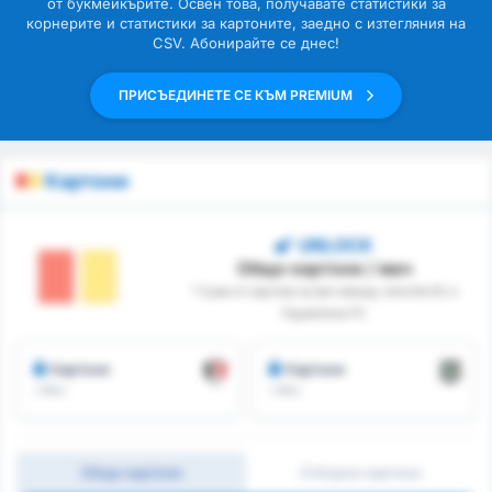
от букмейкърите. Освен това, получавате статистики за
корнерите и статистики за картоните, заедно с изтегляния на
CSV. Абонирайте се днес!
ПРИСЪЕДИНЕТЕ СЕ КЪМ PREMIUM
Картони
UNLOCK
Общо картони / мач
* Сума от картони за мач между Joinville EC и
Figueirense FC
Картони
Картони
/ Мач
/ Мач
Общо картони
Отборни картони