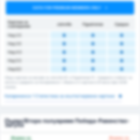
DATA FOR PREMIUM MEMBERS ONLY
Картони за
Joinville
Figueirense
Средно
съвпадение
Над 2.5
Над 3.5
Над 4.5
Над 5.5
Над 6,5
Общо картони за мачове за Joinville EC и Figueirense FC. Средната стойност за
лигата е средната за Катариненсе 1. Имало е 0 картони в 61 мача през 2026
сезона.
Катариненсе 1 Статистика за жълти/червени картони
Първо/Второ полувреме Победа-Равенство-
Загуба
Форма за
Форма за