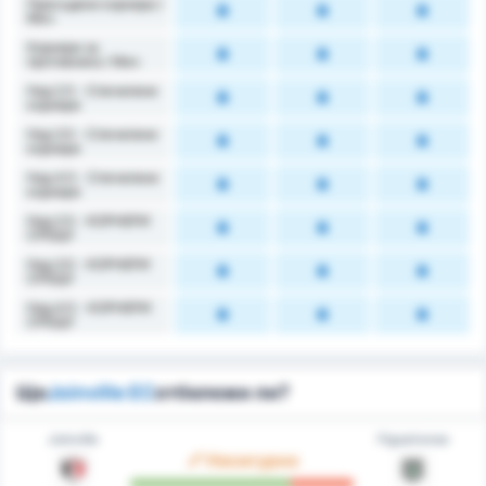
Присъдени корнери /
Mач
Корнери за
противника / Мач
Над 2.5 - Спечелени
корнери
Над 3.5 - Спечелени
корнери
Над 4.5 - Спечелени
корнери
Над 2.5 - КОРНЕРИ
СРЕЩУ
Над 3.5 - КОРНЕРИ
СРЕЩУ
Над 4.5 - КОРНЕРИ
СРЕЩУ
Ще
Joinville EC
отбележи ли?
Joinville
Figueirense
Несигурно