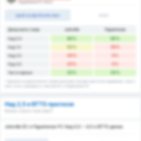
Figueirense FC (Гост)
край на футболен мач
1ч/2ч
Допуснато / игра
Joinville
Figueirense
80%
80%
Над 0.5
50%
30%
Над 1.5
40%
0%
Над 2.5
20%
0%
Над 3.5
20%
20%
Чисти мрежи
* Данните за допуснатите голове включват мачове както като домакини, така и
като гости, изиграни от Joinville EC и Figueirense FC.
Над 2,5 и BTTS прогнози
Колко гола в този мач?
Joinville EC и Figueirense FC Над 0,5 ~ 4,5 и BTTS данни.