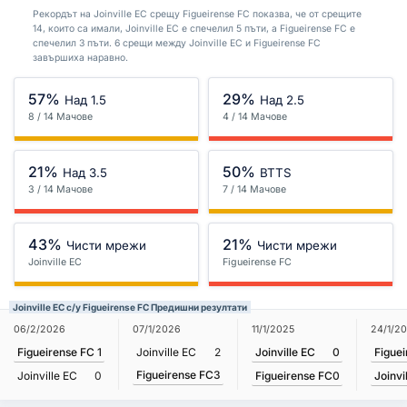
Рекордът на Joinville EC срещу Figueirense FC показва, че от срещите
14, които са имали, Joinville EC е спечелил 5 пъти, а Figueirense FC е
спечелил 3 пъти. 6 срещи между Joinville EC и Figueirense FC
завършиха наравно.
57%
29%
Над 1.5
Над 2.5
8 / 14 Мачове
4 / 14 Мачове
21%
50%
Над 3.5
BTTS
3 / 14 Мачове
7 / 14 Мачове
43%
21%
Чисти мрежи
Чисти мрежи
Joinville EC
Figueirense FC
Joinville EC с/у Figueirense FC Предишни резултати
11/1/2025
24/1/2
06/2/2026
07/1/2026
Joinville EC
0
Figue
Figueirense FC
1
Joinville EC
2
Figueirense FC
3
Figueirense FC
0
Joinvi
Joinville EC
0