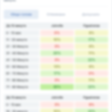
минути.
Общо голове
Отбелязани
Допуснати
До 10 минути
Joinville
Figueirense
0%
6%
0 - 10 мин
10%
17%
11 - 20 минути
3%
6%
21 - 30 Минути
20%
11%
31 - 40 Минути
3%
22%
41 - 50 Минути
13%
6%
51 - 60 Минути
17%
0%
61 - 70 Минути
3%
11%
71 - 80 Минути
30%
22%
71 - 80 Минути
До 15 минути
Joinville
Figueirense
3%
6%
0 - 15 мин
10%
22%
16 - 30 минути