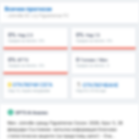
Всички прогнози
- Joinville EC с/у Figueirense FC
0%
0%
Над 2.5
Над 1.5
Средно за лигата : 0%
Средно за лигата : 0%
0%
0
BTTS
Голове / Мач
Средно за лигата : 0%
Средно за лигата : 0
ОТКЛЮЧИ СЕГА
ОТКЛЮЧВАНЕ
Над 1.5, първо полувреме
Над 8.5, 9.5 & още
/второ полувреме & още
GPT5 AI Анализ
Мач: Joinville срещу Figueirense Сезон: 2026, Кръг 5, 28
февруари Състояние: непълна информация Ключови
статистически акценти (за предстоящ залог) - Оча...