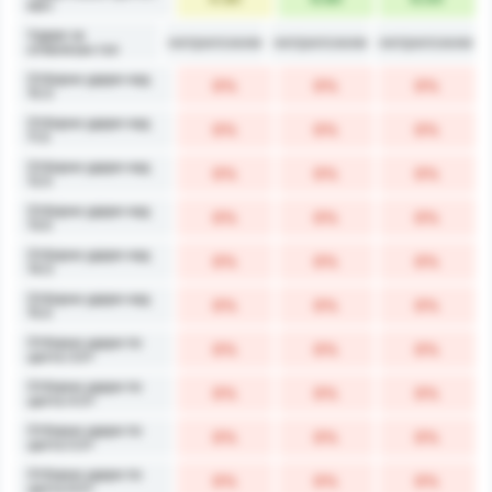
мач
Удари за
неприложим
неприложим
неприложим
отбелязан гол
Отборни удари над
0%
0%
0%
10.5
Отборни удари над
0%
0%
0%
11.5
Отборни удари над
0%
0%
0%
12.5
Отборни удари над
0%
0%
0%
13.5
Отборни удари над
0%
0%
0%
14.5
Отборни удари над
0%
0%
0%
15.5
Отборни удари по
0%
0%
0%
целта 3.5+
Отборни удари по
0%
0%
0%
целта 4.5+
Отборни удари по
0%
0%
0%
целта 5.5+
Отборни удари по
0%
0%
0%
целта 6.5+