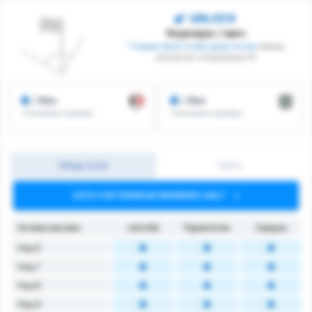
UNLOCK
Корнери / мач
* Среден брой ъглови удари на мач
между
Joinville EC и Figueirense FC
/ Мач
/ Мач
Спечелени корнери
Спечелени корнери
Общо ъгли
1ч/2ч
DATA FOR PREMIUM MEMBERS ONLY
Ъглови мачове
Joinville
Figueirense
Средно
Над 6
Над 7
Над 8
Над 9