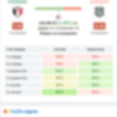
полувреме
полувреме
Joinville EC
е
+57%
по-
1.10
0.70
добре
по отношение на
Полувреме
Полувреме
Форма за полувреме
1ч/2ч форма
Joinville
Figueirense
20%
10%
1ч победи
10%
40%
2ч победи
50%
40%
1ч равенства
30%
40%
2ч равенства
30%
50%
1ч загуби
60%
20%
2ч загуби
1ч/2ч карти