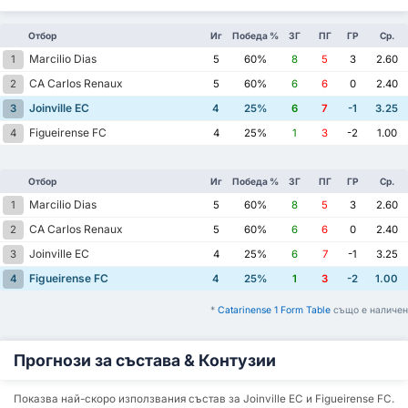
Отбор
Иг
Победа %
ЗГ
ПГ
ГР
Ср.
Marcilio Dias
1
5
60%
8
5
3
2.60
CA Carlos Renaux
2
5
60%
6
6
0
2.40
Joinville EC
3
4
25%
6
7
-1
3.25
Figueirense FC
4
4
25%
1
3
-2
1.00
Отбор
Иг
Победа %
ЗГ
ПГ
ГР
Ср.
Marcilio Dias
1
5
60%
8
5
3
2.60
CA Carlos Renaux
2
5
60%
6
6
0
2.40
Joinville EC
3
4
25%
6
7
-1
3.25
Figueirense FC
4
4
25%
1
3
-2
1.00
*
Catarinense 1 Form Table
също е наличен
Прогнози за състава & Контузии
Показва най-скоро използвания състав за Joinville EC и Figueirense FC.