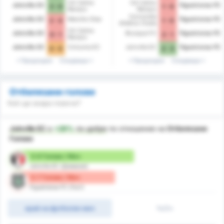
CA Carlos
CA Carlos
Joinville EC
Figueirense FC
3 - 0
1 - 0
Renaux
Renaux
Concordia
Joinville EC
Marcilio Dias
Figueirense FC
2 - 4
1 - 0
Atletico Clube
CA Carlos
Joinville EC
Brusque FC
Figueirense FC
0 - 1
2 - 1
Renaux
Joinville EC
Criciuma EC
Joinville EC
Figueirense FC
0 - 0
2 - 3
Предходни
Следващи
Предходни
Следващи
Отбелязани голове
Кой ще вкара повече?
Joinville EC
е
+29%
по-добре
по отношение на
Отбелязани
Голове
0.9 Голове / Мач
Joinville EC (Домакин)
0.7 Голове / Мач
Figueirense FC (Гост)
край на футболен мач
1ч/2ч