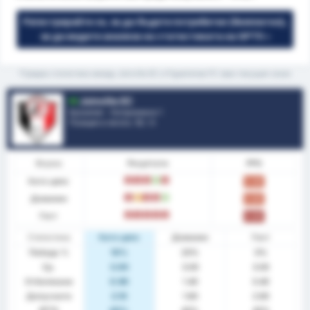
Регистрирайте се, за да бъдете потребител (безплатно),
за да видите анализа на статистиката на GPT5 »
*Средна статистика между Joinville EC и Figueirense FC през текущия сезон
Joinville EC
Бразилия - Катариненсе 1
Позиция в лигата.
12
/ 4
Форма
Резултати
PPG
Като цяло
З
З
З
П
З
0.40
Домакин
З
P
З
З
П
0.80
Гост
З
З
З
З
З
0.00
Статистика
Като цяло
Домакин
Гост
Победа %
10%
20%
0%
Ср.
3.00
3.00
3.00
Отбелязани
0.90
1.40
0.40
Допуснати
2.10
1.60
2.60