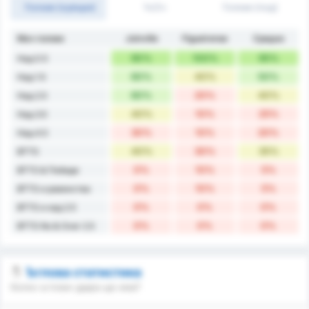
Голове (оувъри)
1ч/2ч
Голове (под)
Мач голове
Joinville
Figueirense
Средно
90%
100%
95%
Над 0.5
60%
40%
50%
Над 1.5
60%
20%
40%
Над 2.5
40%
10%
25%
Над 3.5
30%
10%
20%
Над 4.5
40%
30%
35%
BTTS
0%
10%
5%
BTTS & Победи
0%
10%
5%
BTTS и равенства
0%
0%
0%
BTTS и над 2.5
0%
0%
0%
BTTS No & Over 2.5
Ъглова статистика
Колко ъглови удара ще има?