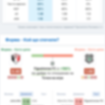
Чисти мрежи
20%
40%
0%
НОГ
50%
40%
60%
xG
1.36
1.58
1.13
xGA
1.18
1.24
1.11
Какво означават тези статистически термини? Прочетете Речника
Форма - Кой ще спечели?
Форма - Като цяло
Форма - Като цяло
Figueirense FC
е
+150%
0.40
1.00
по-добре
по отношение на
З
З
З
П
З
P
З
П
З
З
Точки на игра
Всички
Домакин
Гост
Всички
Домакин
Гост
Joinville
CSA
Marcilio Dias
Figueirense FC
1 - 0
1 - 0