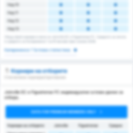
Над 10
Над 11
Над 12
Над 13
Общщ брой корнери в мача за Joinville EC и Figueirense FC. Средното за лигата
е средното за Катариненсе 1 за 61 мачове през сезона 2026.
Катариненсе 1 Ъглова статистика
Корнери на отборите
Спечелени корнери/противник
Joinville EC и Figueirense FC индивидуални ъглови данни за
отбора.
DATA FOR PREMIUM MEMBERS ONLY
Корнери на отборите
Joinville
Figueirense
Средно