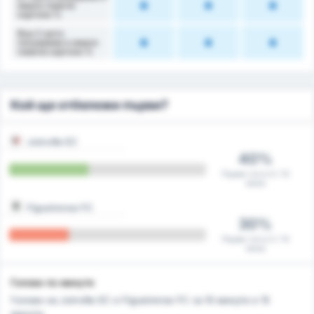
имало повече
картони %
Във 2-рото
полувреме е имало
повече картони %
Кой ще отбележи първи?
Joinville EC
40%
Първи гол в 4 / 10
мача
Figueirense FC
30%
Първи гол в 3 / 10
мача
Голове по минути
Голове на Joinville EC и Figueirense FC за 10 минути и 15