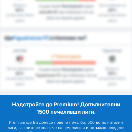
Вкара в
Чисти мрежи на
Съществува
Несигурност
дали
50%
20%
Joinville EC
ще отбележи гол на
на мачове (Като
на мачове (Като
база на нашите данни.
цяло)
цяло)
Ще
Figueirense FC
отбележи ли?
Joinville
Figueirense
Несигурно
Чисти мрежи на
Вкара в
Съществува
Несигурност
дали
20%
50%
Figueirense FC
ще отбележи гол на
на мачове (Като
на мачове (Като
база на нашите данни.
цяло)
цяло)
Надстройте до Premium! Допълнителни
1500 печеливши лиги.
Premium ще Ви донесе повече печалби. 500 допълнителни
лиги, за които се знае, че са печеливши и по-малко следени