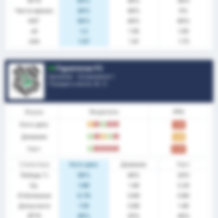
BTTS
40%
40%
40%
Чисти мрежи
20%
40%
0%
НОГ
50%
40%
60%
xG
1.2
1.35
1.05
xGA
1.57
1.41
1.73
Figueirense FC
Бразилия - Катариненсе 1
Позиция в лигата.
8
/ 4
Форма
Резултати
PPG
Като цяло
P
З
П
З
З
1.00
Домакин
П
З
P
П
З
1.40
Гост
П
З
З
З
З
0.60
Статистика
Като цяло
Домакин
Гост
Победа %
30%
40%
20%
Ср.
1.80
1.40
2.20
Отбелязани
0.70
0.60
0.80
Допуснати
1.10
0.80
1.40
BTTS
30%
20%
40%