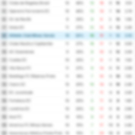
Clube de Regatas Brasil
4
10
40%
13
18
-5
15
3.10
Operario Ferroviario EC
5
10
40%
13
14
-1
14
2.70
SC do Recife
6
9
33%
8
6
2
13
1.56
Goias EC
7
11
27%
12
15
-3
13
2.45
Athletic Club Minas Gerais
8
10
20%
10
11
-1
12
2.10
Clube Nautico Capibaribe
9
11
27%
16
17
-1
12
3.00
AC Goianiense
10
9
33%
8
10
-2
12
2.00
Cuiaba EC
11
10
20%
7
8
-1
11
1.50
Vila Nova FC
12
11
27%
9
14
-5
11
2.09
Botafogo FC Ribeirao Preto
13
11
18%
7
10
-3
10
1.55
Ceara SC
14
10
20%
10
14
-4
10
2.40
EC Juventude
15
9
22%
7
11
-4
9
2.00
Fortaleza EC
16
10
20%
5
11
-6
9
1.60
Londrina EC
17
10
20%
12
17
-5
8
2.90
Avai FC
18
10
10%
9
17
-8
5
2.60
America FC Minas Gerais
19
10
10%
7
17
-10
5
2.40
Associacao Atletica Ponte Preta
20
10
10%
7
23
-16
3
3.00