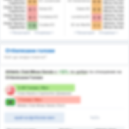
EC Juventude
AC Goianiense
0 - 0
0 - 0
Capibaribe
Minas Gerais
Clube Nautico
Athletic Club
Goias EC
Ceara SC
0 - 1
0 - 0
Capibaribe
Minas Gerais
Clube Nautico
Athletic Club
Fortaleza EC
Londrina EC
0 - 1
2 - 0
Capibaribe
Minas Gerais
Clube Nautico
Athletic Club
Cuiaba EC
SC do Recife
1 - 0
1 - 1
Capibaribe
Minas Gerais
Предходни
Следващи
Предходни
Следващи
Отбелязани голове
Кой ще вкара повече?
Athletic Club Minas Gerais
е
+12%
по-добре
по отношение на
Отбелязани Голове
0.89 Голове / Мач
Clube Nautico Capibaribe (Домакин)
1 Голове / Мач
Athletic Club Minas Gerais (Гост)
край на футболен мач
1ч/2ч