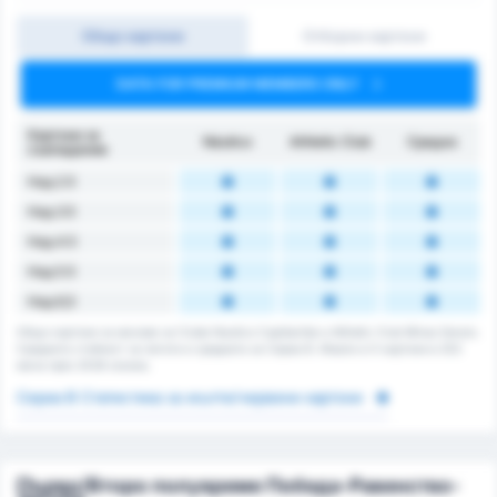
Общо картони
Отборни картони
DATA FOR PREMIUM MEMBERS ONLY
Картони за
Náutico
Athletic Club
Средно
съвпадение
Над 2.5
Над 3.5
Над 4.5
Над 5.5
Над 6,5
Общо картони за мачове за Clube Nautico Capibaribe и Athletic Club Minas Gerais.
Средната стойност за лигата е средната за Сериа B. Имало е 0 картони в 202
мача през 2026 сезона.
Сериа B Статистика за жълти/червени картони
Първо/Второ полувреме Победа-Равенство-