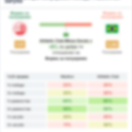
Загуба
Форма за
Форма за
полувреме
полувреме
Athletic Club Minas Gerais
е
1.11
1.20
+8%
по-добре
по
Полувреме
Полувреме
отношение на
Форма за полувреме
1ч/2ч форма
Náutico
Athletic Club
22%
20%
1ч победи
33%
20%
2ч победи
44%
60%
1ч равенства
56%
50%
2ч равенства
33%
20%
1ч загуби
11%
30%
2ч загуби