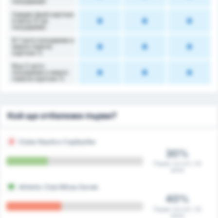
полувреме)
Среден брой картони
в мача (2-ро
полувреме)
В 1-вото полувреме е
имало повече
картони %
Във 2-рото
полувреме е имало
повече картони %
Кой ще отбележи първи?
Clube Nautico Capibaribe
30%
Първи гол в 6 / 20
мача
Athletic Club Minas Gerais
40%
Първи гол в 8 / 20
мача