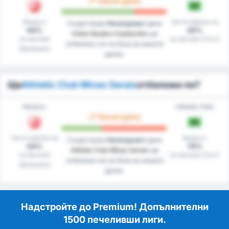
Несигурно
Вкара в
Чисти мрежи на
Съществува
Несигурност
дали
44%
20%
Clube Nautico Capibaribe
ще
на мачове
на мачове (Гост)
отбележи гол на база на нашите
(Домакин)
данни.
Ще
Athletic Club Minas Gerais
отбележи ли?
Náutico
Athletic Club
Несигурно
Чисти мрежи на
Вкара в
Съществува
Несигурност
дали
44%
70%
Athletic Club Minas Gerais
ще
на мачове
на мачове (Гост)
отбележи гол на база на нашите
(Домакин)
данни.
Надстройте до Premium! Допълнителни
1500 печеливши лиги.