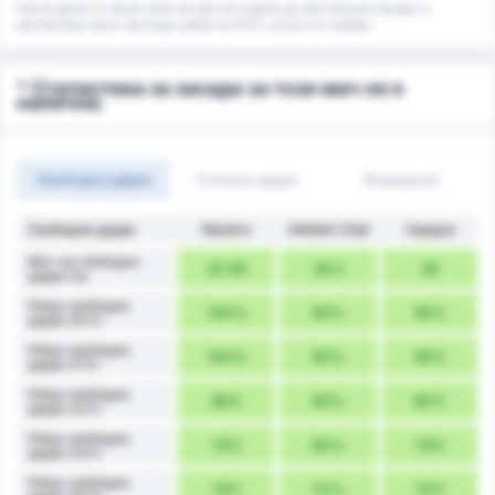
Някои данни са закръглени нагоре или надолу до най-близкия процент и
респективно могат да бъдат равни на 101%, когато се съберат.
* Статистика за засади за този мач не е
налична.
Свободни удари
Головни удари
Вкарвания
Свободни удари
Náutico
Athletic Club
Средно
Мач на свободни
32.56
28.3
30
удари Ср.
Общо свободни
100%
90%
95%
удари 20.5+
Общо свободни
100%
90%
95%
удари 21.5+
Общо свободни
89%
90%
90%
удари 22.5+
Общо свободни
78%
80%
79%
удари 23.5+
Общо свободни
78%
70%
74%