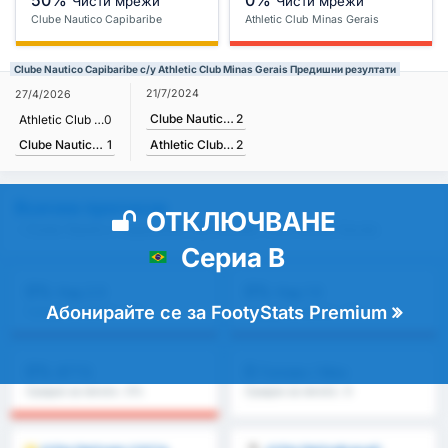
Чисти мрежи
Чисти мрежи
Clube Nautico Capibaribe
Athletic Club Minas Gerais
Clube Nautico Capibaribe с/у Athletic Club Minas Gerais Предишни резултати
21/7/2024
27/4/2026
Clube Nautico Capibaribe
2
Athletic Club Minas Gerais
0
Clube Nautico Capibaribe
1
Athletic Club Minas Gerais
2
Всички прогнози
ОТКЛЮЧВАНЕ
- Clube Nautico Capibaribe с/у Athletic Club Minas Gerais
Сериа B
0%
0%
Над 2.5
Над 1.5
Абонирайте се за FootyStats Premium
Средно за лигата : 0%
Средно за лигата : 0%
0%
0
BTTS
Голове / Мач
Средно за лигата : 0%
Средно за лигата : 0