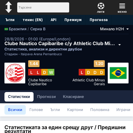
ЛИГИ
МЕНЮ
Ъгли
тенис (EN)
API
Премиум
Прогноза
/
Сериа B
Минало H2H
Бразилия
28/8/2026 - 01:00 (Europe/London)
Clube Nautico Capibaribe с/у Athletic Club Minas Gerais
Статистика, анализи и директни двубои
Стадион -
Itaipava Arena Pernambuco
1.44
1.20
L
L
D
W
L
D
D
D
Clube Nautico
Athletic Club Minas
Capibaribe
Gerais
Статистики
Прогнози
Класиране
Всички
Голове
Ъгли
Картони
Половина
Играчи
Статистиката за един срещу друг / Предишни
резултати