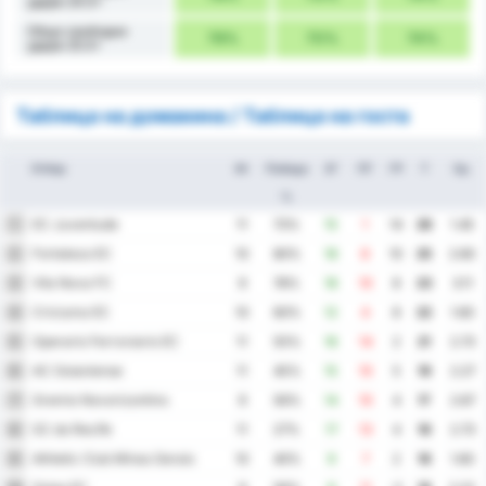
удари 24.5+
Общо свободни
78%
70%
74%
удари 25.5+
Таблица на домакина / Таблица на госта
Отбор
Иг
Победа
ЗГ
ПГ
ГР
Т
Ср.
%
EC Juventude
1
11
73%
15
1
14
26
1.45
Fortaleza EC
2
10
80%
18
8
10
25
2.60
Vila Nova FC
3
9
78%
18
10
8
23
3.11
Criciuma EC
4
10
60%
12
4
8
22
1.60
Operario Ferroviario EC
5
11
55%
16
14
2
21
2.73
AC Goianiense
6
11
45%
15
10
5
19
2.27
Gremio Novorizontino
7
9
56%
14
10
4
17
2.67
SC do Recife
8
11
27%
17
13
4
16
2.73
Athletic Club Minas Gerais
9
10
40%
9
7
2
16
1.60