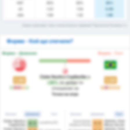
НОГ
30%
30%
30%
xG
1.23
1.54
0.93
xGA
1.59
1.32
1.85
Какво означават тези статистически термини? Прочетете Речника
Форма - Кой ще спечели?
Форма - Домакин
Форма - Гост
Clube Nautico Capibaribe
е
1.44
1.20
+20%
по-добре
по
П
З
З
P
П
P
З
P
P
P
отношение на
Точки на игра
Всички
Домакин
Гост
Всички
Домакин
Гост
Clube Nautico
Associacao
Athletic Club
Londrina EC
2 - 1
1 - 1
Capibaribe
Atletica Ponte
Minas Gerais
Preta
Clube Nautico
Athletic Club