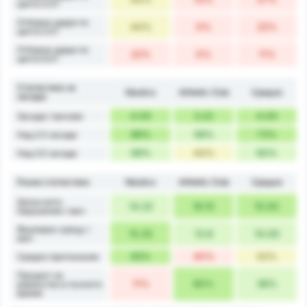
целта 4.5+
Отборни удари по
44%
0%
22%
целта 5.5+
Отборни удари по
22%
0%
11%
целта 6.5+
Статистика за
Náutico
Athletic Club
Средно
засади
4.00
3.22
4.00
Засади / мачове
89%
56%
73%
Над 2.5 засади
56%
44%
50%
Над 3.5 засади
Разни статистики
Náutico
Athletic Club
Средно
Допуснати
14.22
16.10
15.00
нарушения / мач
Фаулиран срещу /
15.33
12.8
14.00
мач
63%
40%
52%
Средно притежание
Процент на
11%
60%
36%
равенство в пълното
време