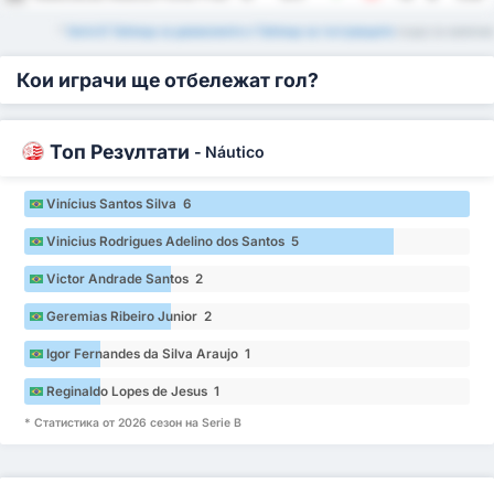
*
Serie B Таблица за домакините и Таблица за гостуващите
също са налични
Кои играчи ще отбележат гол?
Топ Резултати
-
Náutico
Vinícius Santos Silva 6
Vinicius Rodrigues Adelino dos Santos 5
Victor Andrade Santos 2
Geremias Ribeiro Junior 2
Igor Fernandes da Silva Araujo 1
Reginaldo Lopes de Jesus 1
* Статистика от 2026 сезон на Serie B