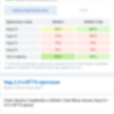
край на футболен мач
1ч/2ч
Допуснато / игра
Náutico
Athletic Club
56%
80%
Над 0.5
11%
30%
Над 1.5
11%
0%
Над 2.5
0%
0%
Над 3.5
44%
20%
Чисти мрежи
* Статистика от рекорда за допуснати домакинства на Clube Nautico Capibaribe
и данните на Athletic Club Minas Gerais при срещи като гост.
Над 2,5 и BTTS прогнози
Колко гола в този мач?
Clube Nautico Capibaribe и Athletic Club Minas Gerais Над 0,5 ~
4,5 и BTTS данни.