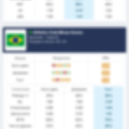
НОГ
45%
56%
36%
xG
1.76
2.01
1.55
xGA
1.28
1.01
1.50
Athletic Club Minas Gerais
Бразилия - Сериа B
Позиция в лигата.
12
/ 20
Форма
Резултати
PPG
Като цяло
З
P
P
П
P
1.40
Домакин
П
P
П
З
П
1.60
Гост
P
З
P
P
P
1.20
Статистика
Като цяло
Домакин
Гост
Победа %
30%
40%
20%
Ср.
1.85
1.60
2.10
Отбелязани
0.95
0.90
1.00
Допуснати
0.90
0.70
1.10
BTTS
60%
50%
70%
Чисти мрежи
25%
30%
20%