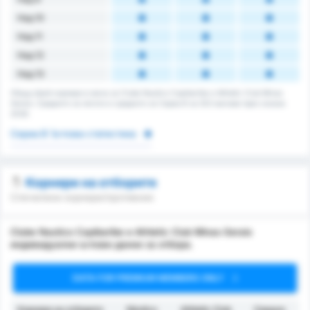
Над 10
Над 11
Над 12
Над 13
Общщ брой корнери в мача за Clube Nautico Capibaribe и Athletic Club Minas
Gerais. Средното за лигата е средното за Сериа B за 202 мачове през сезона
2026.
Сериа B Ъглова статистика
Корнери на отборите
Спечелени корнери/противник
Clube Nautico Capibaribe и Athletic Club Minas Gerais
индивидуални ъглови данни за отбора.
DATA FOR PREMIUM MEMBERS ONLY
Корнери на отборите
Náutico
Athletic Club
Средно