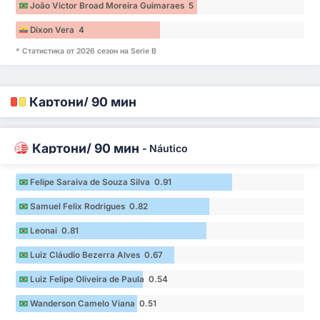
João Victor Broad Moreira Guimaraes 5
Dixon Vera 4
* Статистика от 2026 сезон на Serie B
Картони/ 90 мин
Картони/ 90 мин
-
Náutico
Felipe Saraiva de Souza Silva 0.91
Samuel Felix Rodrigues 0.82
Leonai 0.81
Luiz Cláudio Bezerra Alves 0.67
Luiz Felipe Oliveira de Paula 0.54
Wanderson Camelo Viana 0.51