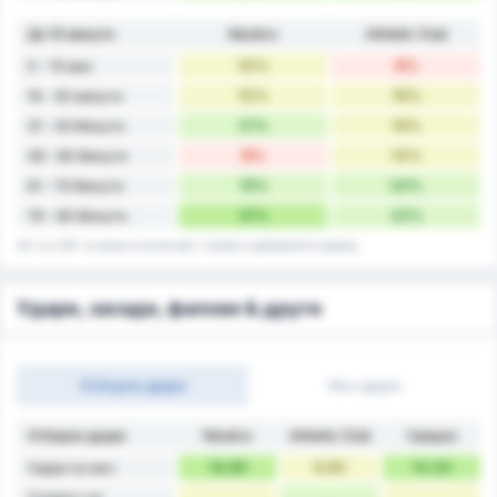
До 15 минути
Náutico
Athletic Club
10%
8%
0 - 15 мин
10%
16%
16 - 30 минути
21%
16%
31 - 45 Минути
8%
14%
46 - 60 Минути
19%
24%
61 - 75 Минути
31%
22%
76 - 90 Минути
45-та и 90-та минута включват голове в добавеното време.
Удари, засади, фалове & други
Отборни удари
Мач удари
Отборни удари
Náutico
Athletic Club
Средно
18.89
8.80
14.00
Удари на мач