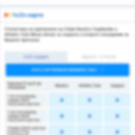
1ч/2ч карти
Статистика на картионите на Clube Nautico Capibaribe и
Athletic Club Minas Gerais за първото и второто полувреме за
Вашите прогнози.
1ч/2ч средно
Над 0,5 ~ 3 (1ч/2ч)
DATA FOR PREMIUM MEMBERS ONLY
Картони (1-ва/2-ра
Náutico
Athletic Club
Средно
половина)
1-во полувреме,
среден брой
получени картони
2-ро полувреме,
среден брой
получени картони
Среден брой картони
в мача (1-во