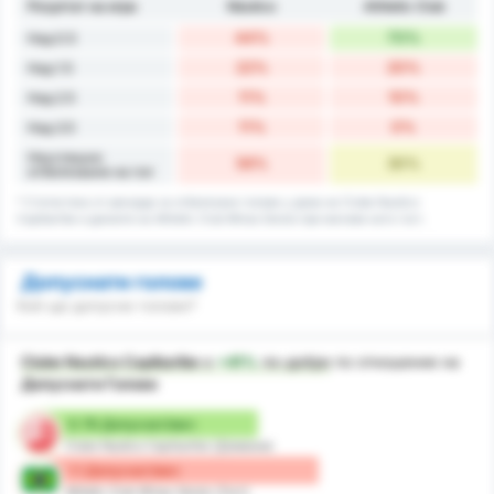
Резултат на игра
Náutico
Athletic Club
44%
70%
Над 0.5
22%
20%
Над 1.5
11%
10%
Над 2.5
11%
0%
Над 3.5
Неуспешно
56%
30%
отбелязване на гол
* Статистика от рекорда за отбелязани голове у дома на Clube Nautico
Capibaribe и данните на Athletic Club Minas Gerais при мачове като гост.
Допуснати голове
Кой ще допусне голове?
Clube Nautico Capibaribe
е
+41%
по-добре
по отношение на
Допуснати Голове
0.78 Допуснат/мач
Clube Nautico Capibaribe (Домакин)
1.1 Допуснат/мач
Athletic Club Minas Gerais (Гост)