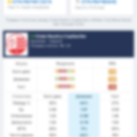
ОТКЛЮЧИ СЕГА
ОТКЛЮЧВАНЕ
Над 1.5, първо полувреме
Над 8.5, 9.5 & още
/второ полувреме & още
*Средна статистика между Clube Nautico Capibaribe и Athletic Club Minas Gerais
през текущия сезон
Clube Nautico Capibaribe
Бразилия - Сериа B
Позиция в лигата.
14
/ 20
Форма
Резултати
PPG
Като цяло
P
З
З
П
P
1.25
Домакин
П
З
З
P
П
1.44
Гост
P
З
З
З
P
1.09
Статистика
Като цяло
Домакин
Гост
Победа %
35%
44%
27%
Ср.
2.40
1.67
3.00
Отбелязани
1.20
0.89
1.45
Допуснати
1.20
0.78
1.55
BTTS
35%
11%
55%
Чисти мрежи
30%
44%
18%