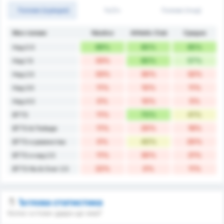
Голове (оувъри)
1ч/2ч
Голове (под)
Мач голове
Náutico
Athletic Club
Средно
89%
80%
85%
Над 0.5
33%
80%
57%
Над 1.5
33%
30%
32%
Над 2.5
11%
10%
11%
Над 3.5
0%
10%
5%
Над 4.5
11%
70%
41%
BTTS
11%
20%
16%
BTTS & Победи
0%
40%
20%
BTTS и равенства
11%
30%
21%
BTTS и над 2.5
22%
0%
11%
BTTS No & Over 2.5
Ъглова статистика
Колко ъглови удара ще има?