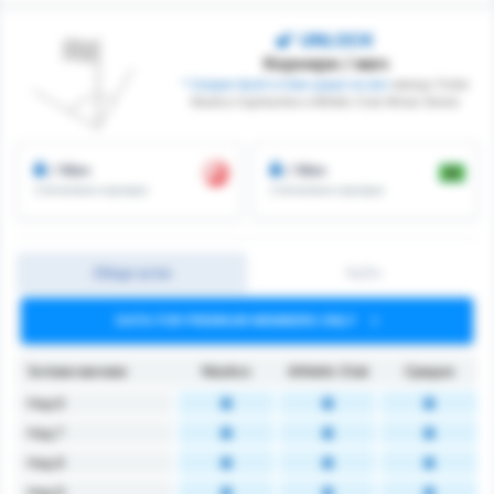
UNLOCK
Корнери / мач
* Среден брой ъглови удари на мач
между Clube
Nautico Capibaribe и Athletic Club Minas Gerais
/ Мач
/ Мач
Спечелени корнери
Спечелени корнери
Общо ъгли
1ч/2ч
DATA FOR PREMIUM MEMBERS ONLY
Ъглови мачове
Náutico
Athletic Club
Средно
Над 6
Над 7
Над 8
Над 9