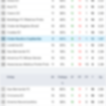
Goias EC
10
9
56%
9
11
-2
16
2.22
Avai FC
11
10
40%
12
10
2
15
2.20
Ceara SC
12
11
36%
12
11
1
15
2.09
Botafogo FC Ribeirao Preto
13
9
44%
17
11
6
14
3.11
Clube de Regatas Brasil
14
10
40%
18
14
4
14
3.20
Cuiaba EC
15
10
30%
8
7
1
14
1.50
Clube Nautico Capibaribe
16
9
44%
8
7
1
13
1.67
Londrina EC
17
10
30%
15
14
1
12
2.90
Sao Bernardo FC
18
11
18%
13
13
0
11
2.36
America FC Minas Gerais
19
10
10%
7
14
-7
6
2.10
Associacao Atletica Ponte Preta
20
11
9%
8
18
-10
6
2.36
Отбор
Иг
Победа
ЗГ
ПГ
ГР
Т
Ср.
%
Sao Bernardo FC
1
10
60%
18
11
7
19
2.90
Criciuma EC
2
10
50%
11
8
3
18
1.90
Gremio Novorizontino
3
11
36%
18
9
9
16
2.45