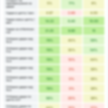
Скорост на
5%
11%
8%
преобразуване на
удара
4.67
2.40
4.00
Удари в целта / мач
Удари извън целта /
14.22
6.40
10.00
мач
Удари за отбелязан
21.25
8.80
15
гол
Отборни удари над
78%
40%
59%
10.5
Отборни удари над
78%
30%
54%
11.5
Отборни удари над
78%
10%
44%
12.5
Отборни удари над
78%
0%
39%
13.5
Отборни удари над
78%
0%
39%
14.5
Отборни удари над
78%
0%
39%
15.5
Отборни удари по
56%
20%
38%
целта 3.5+
Отборни удари по
44%
10%
27%