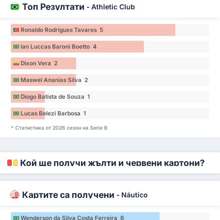
Топ Резултати
-
Athletic Club
Ronaldo Rodrigues Tavares 5
Ian Luccas Baroni Boetto 4
Dixon Vera 2
Maswel Ananias Silva 2
Diogo Batista de Souza 1
Lucas Belezi Barbosa 1
* Статистика от 2026 сезон на Serie B
Кой ще получи жълти и червени картони?
Картите са получени
-
Náutico
Wenderson da Silva Costa Ferreira 6