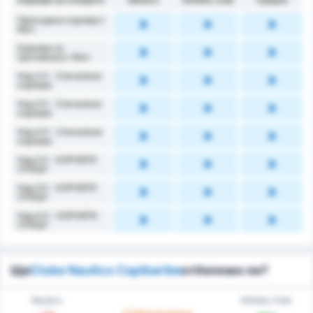
Присъдени корнери /
Mач
Корнери за
противника / Мач
Над 2.5 - Спечелени
корнери
Над 3.5 - Спечелени
корнери
Над 4.5 - Спечелени
корнери
Над 2.5 - КОРНЕРИ
СРЕЩУ
Над 3.5 - КОРНЕРИ
СРЕЩУ
Над 4.5 - КОРНЕРИ
СРЕЩУ
Ще
Clube Nautico Capibaribe
отбележи ли?
Náutico
Athletic Club