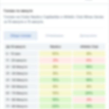
Голове по минути
Голове на Clube Nautico Capibaribe и Athletic Club Minas Gerais
за 10 минути и 15 минути.
Общо голове
Отбелязани
Допуснати
До 10 минути
Náutico
Athletic Club
10%
8%
0 - 10 мин
2%
0%
11 - 20 минути
8%
16%
21 - 30 Минути
8%
5%
31 - 40 Минути
15%
16%
41 - 50 Минути
6%
8%
51 - 60 Минути
13%
24%
61 - 70 Минути
15%
3%
71 - 80 Минути
23%
19%
71 - 80 Минути