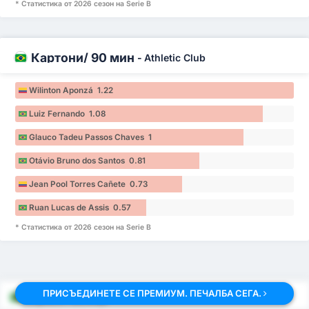
* Статистика от 2026 сезон на Serie B
Картони/ 90 мин
-
Athletic Club
Wilinton Aponzá 1.22
Luiz Fernando 1.08
Glauco Tadeu Passos Chaves 1
Otávio Bruno dos Santos 0.81
Jean Pool Torres Cañete 0.73
Ruan Lucas de Assis 0.57
* Статистика от 2026 сезон на Serie B
ПРИСЪЕДИНЕТЕ СЕ ПРЕМИУМ. ПЕЧАЛБА СЕГА.
Сериа B Таблица