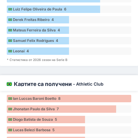
Luiz Felipe Oliveira de Paula 6
Derek Freitas Ribeiro 4
Mateus Ferreira da Silva 4
Samuel Felix Rodrigues 4
Leonai 4
* Статистика от 2026 сезон на Serie B
Картите са получени
-
Athletic Club
Ian Luccas Baroni Boetto 8
Jhonatan Paulo da Silva 7
Diogo Batista de Souza 5
Lucas Belezi Barbosa 5