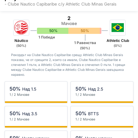
- Clube Nautico Capibaribe с/у Athletic Club Minas Gerais
2
Мачове
50%
50%
0%
1 Победи
Náutico
Athletic Club
1 Равенства
(50%)
(0%)
(50%)
Рекордът на Clube Nautico Capibaribe срещу Athletic Club Minas Gerais
показва, че от срещите 2, които са имали, Clube Nautico Capibaribe е
спечелил 1 пъти, а Athletic Club Minas Gerais е спечелил 0 пъти. 1 срещи
между Clube Nautico Capibaribe и Athletic Club Minas Gerais завършиха
наравно.
50%
50%
Над 1.5
Над 2.5
1 / 2 Мачове
1 / 2 Мачове
50%
50%
Над 3.5
BTTS
1 / 2 Мачове
1 / 2 Мачове
50%
0%