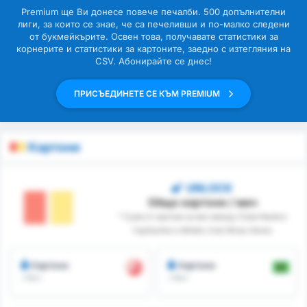
Premium ще Ви донесе повече печалби. 500 допълнителни
лиги, за които се знае, че са печеливши и по-малко следени
от букмейкърите. Освен това, получавате статистики за
корнерите и статистики за картоните, заедно с изтегляния на
CSV. Абонирайте се днес!
ПРИСЪЕДИНЕТЕ СЕ КЪМ PREMIUM
Картони
UNLOCK
Общо картони / мач
* Сума от картони за мач между Clube Nautico
Capibaribe и Athletic Club Minas Gerais
Картони
Картони
/ Мач
/ Мач