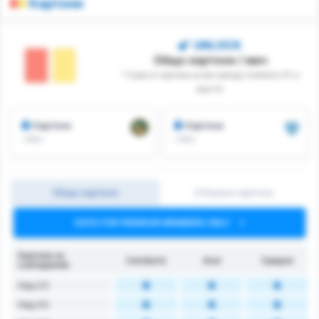
Картони
UNLOCK
Общо картони / мач
* Сума от картони за мач между Camboriu FC и
Avai FC
Картони
Картони
/ Мач
/ Мач
Общо картони
Отборни картони
DATA FOR PREMIUM MEMBERS ONLY
Картони за
Camboriú
Avaí
Средно
съвпадение
Над 2.5
Над 3.5