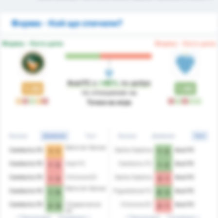
Форма - Кой ще спечели?
Форма - Като цяло
Форма - Като цяло
Avai FC
е
+46%
по-добре
1.30
1.90
по отношение на
P
З
П
P
З
З
П
З
П
П
Точки на игра
Всички
Домакин
Гост
Всички
Домакин
Гост
Barra do Garcas
Camboriu FC
Santa Catarina
Avai FC
1 - 1
1 - 2
Camboriu FC
Avai FC
Camboriu FC
Avai FC
1 - 2
1 - 2
Camboriu FC
Criciuma EC
Santa Catarina
Avai FC
1 - 2
3 - 1
Barra do Garcas
Camboriu FC
Figueirense FC
Avai FC
1 - 0
0 - 2
Camboriu FC
Chapecoense
Criciuma EC
Avai FC
2 - 0
2 - 1
AF
Предходни
Следващи
Предходни
Следващи