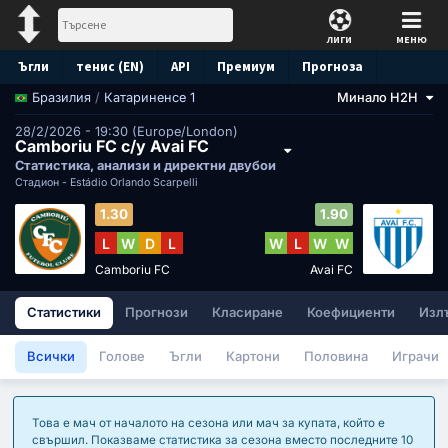
ЛИГИ
МЕНЮ
Ъгли
тенис (EN)
API
Премиум
Прогноза
/
Катариненсе 1
Минало H2H
Бразилия
28/2/2026 - 19:30 (Europe/London)
Camboriu FC с/у Avai FC
Статистика, анализи и директни двубои
Стадион -
Estádio Orlando Scarpelli
1.30
1.90
L
W
D
L
W
L
W
W
Camboriu FC
Avai FC
Статистики
Прогнози
Класиране
Коефициенти
Излъ
Всички
Голове
Ъгли
Картони
Половина
Играчи
Това е мач от началото на сезона или мач за купата, който е
свършил. Показваме статистика за сезона вместо последните 10