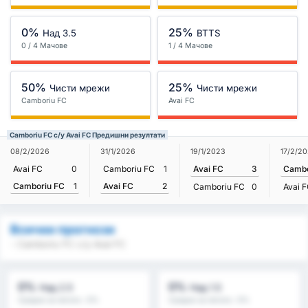
0%
25%
Над 3.5
BTTS
0 / 4 Мачове
1 / 4 Мачове
50%
25%
Чисти мрежи
Чисти мрежи
Camboriu FC
Avai FC
Camboriu FC с/у Avai FC Предишни резултати
08/2/2026
31/1/2026
19/1/2023
17/2/2
Avai FC
0
Camboriu FC
1
Avai FC
3
Cambo
Camboriu FC
1
Avai FC
2
Camboriu FC
0
Avai 
Всички прогнози
- Camboriu FC с/у Avai FC
0%
0%
Над 2.5
Над 1.5
Средно за лигата : 0%
Средно за лигата : 0%