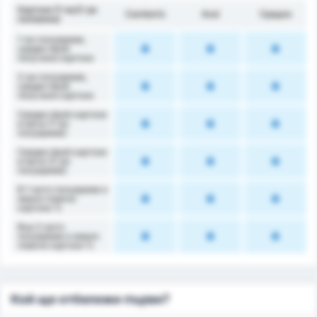
Картони (1-ва/2-ра
Camboriú
Avaí
Средно
половина)
1-во полувреме,
среден брой
получени картони
2-ро полувреме,
среден брой
получени картони
Среден брой картони
в мача (1-во
полувреме)
Среден брой картони
в мача (2-ро
полувреме)
В 1-вото полувреме е
имало повече
картони %
Във 2-рото
полувреме е имало
повече картони %
Кой ще отбележи първи?