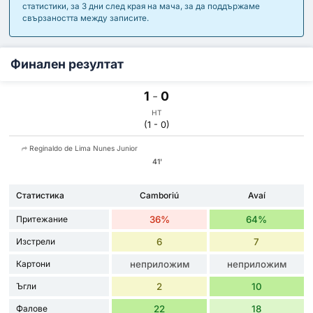
статистики, за 3 дни след края на мача, за да поддържаме
свързаността между записите.
Финален резултат
1
-
0
HT
(1 - 0)
Reginaldo de Lima Nunes Junior
41'
Статистика
Camboriú
Avaí
Притежание
36%
64%
Изстрели
6
7
Картони
неприложим
неприложим
Ъгли
2
10
Фалове
22
18