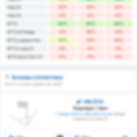
10%
10%
10%
Над 3.5
0%
0%
0%
Над 4.5
60%
60%
60%
BTTS
0%
30%
15%
BTTS & Победи
40%
10%
25%
BTTS и равенства
0%
0%
0%
BTTS и над 2.5
0%
0%
0%
BTTS No & Over 2.5
Ъглова статистика
Колко ъглови удара ще има?
UNLOCK
Корнери / мач
* Среден брой ъглови удари на мач
между
Camboriu FC и Avai FC