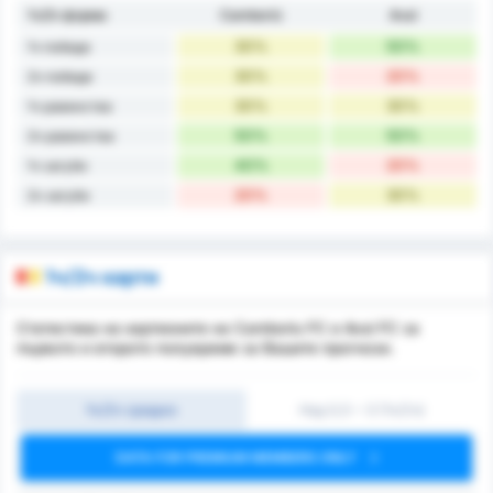
1ч/2ч форма
Camboriú
Avaí
30%
50%
1ч победи
30%
20%
2ч победи
30%
30%
1ч равенства
50%
50%
2ч равенства
40%
20%
1ч загуби
20%
30%
2ч загуби
1ч/2ч карти
Статистика на картионите на Camboriu FC и Avai FC за
първото и второто полувреме за Вашите прогнози.
1ч/2ч средно
Над 0,5 ~ 3 (1ч/2ч)
DATA FOR PREMIUM MEMBERS ONLY