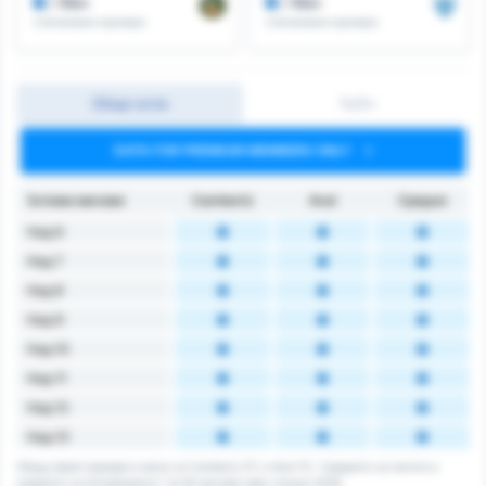
/ Мач
/ Мач
Спечелени корнери
Спечелени корнери
Общо ъгли
1ч/2ч
DATA FOR PREMIUM MEMBERS ONLY
Ъглови мачове
Camboriú
Avaí
Средно
Над 6
Над 7
Над 8
Над 9
Над 10
Над 11
Над 12
Над 13
Общщ брой корнери в мача за Camboriu FC и Avai FC. Средното за лигата е
средното за Катариненсе 1 за 62 мачове през сезона 2026.