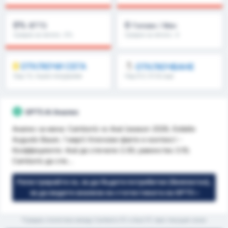
0%
0
BTTS
Голове / Мач
Средно за лигата : 0%
Средно за лигата : 0
ОТКЛЮЧИ СЕГА
ОТКЛЮЧВАНЕ
Над 1.5, първо полувреме
Над 8.5, 9.5 & още
/второ полувреме & още
GPT5 AI Анализ
Анализ за мача: Camboriú vs Avaí (season 2026, Estádio
Augusto Bauer, 1 март) Ключови факти и контекст -
Коэффициенти: Avaí да спечели 2.00; равенство 3.10;
Camboriú да спе...
Регистрирайте се, за да бъдете потребител (безплатно),
за да видите анализа на статистиката на GPT5 »
*Средна статистика между Camboriu FC и Avai FC през текущия сезон