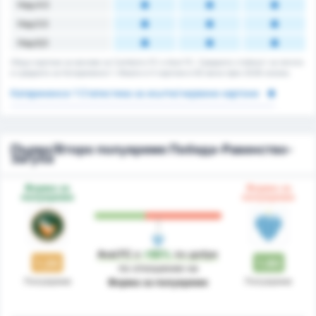
Над 4.5
Над 5.5
Над 6,5
Общо картони за мачове за Camboriu FC и Avai FC. Средната стойност за лигата
е средната за Катариненсе 1. Имало е 0 картони в 62 мача през 2026 сезона.
Катариненсе 1 Статистика за жълти/червени картони
Първо/Второ полувреме Победа-Равенство-
Загуба
Форма за
Форма за
полувреме
полувреме
Avai FC
е
+50%
по-добре
1.20
1.80
по отношение на
Полувреме
Полувреме
Форма за полувреме