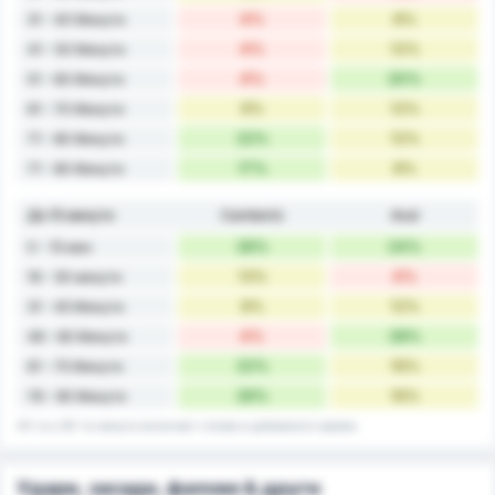
4%
8%
31 - 40 Минути
4%
12%
41 - 50 Минути
4%
20%
51 - 60 Минути
9%
12%
61 - 70 Минути
22%
12%
71 - 80 Минути
17%
8%
71 - 80 Минути
До 15 минути
Camboriú
Avaí
26%
24%
0 - 15 мин
13%
4%
16 - 30 минути
9%
12%
31 - 45 Минути
4%
28%
46 - 60 Минути
22%
16%
61 - 75 Минути
26%
16%
76 - 90 Минути
45-та и 90-та минута включват голове в добавеното време.
Удари, засади, фалове & други