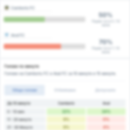
Camboriu FC
50%
Първи гол в 5 / 10
мача
Avai FC
70%
Първи гол в 7 / 10
мача
Голове по минути
Голове на Camboriu FC и Avai FC за 10 минути и 15 минути.
Общо голове
Отбелязани
Допуснати
До 10 минути
Camboriú
Avaí
22%
24%
0 - 10 мин
9%
0%
11 - 20 минути
9%
4%
21 - 30 Минути