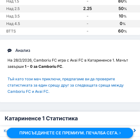
-
80
Над 1.5
%
2.25
50
Над 2.5
%
-
10
Над 3.5
%
-
0
Над 4.5
%
-
60
BTTS
%
Анализ
На 28/2/2026, Camboriu FC игра с Avai FC в Катариненсе 1. Мачът
завърши
1 - 0 за Camboriu FC
.
Тъй като този мач приключи, предлагаме ви да проверите
статистиката за един срещу друг за следващата среща между
Camboriu FC и Avai FC.
Катариненсе 1 Статистика
Катариненсе 1 Ръководство за формуляри
ПРИСЪЕДИНЕТЕ СЕ ПРЕМИУМ. ПЕЧАЛБА СЕГА.