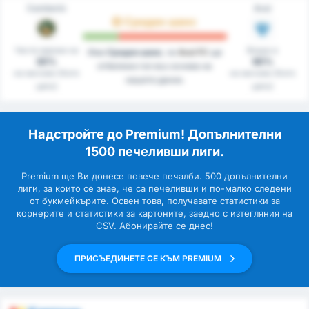
Camboriú
Avaí
Среден шанс
Чисти мрежи на
Вкара в
Има
Среден шанс
, че
Avai FC
ще
30%
90%
отбележи гол въз основа на
на мачове (Като
на мачове (Като
нашите данни.
цяло)
цяло)
Надстройте до Premium! Допълнителни
1500 печеливши лиги.
Premium ще Ви донесе повече печалби. 500 допълнителни
лиги, за които се знае, че са печеливши и по-малко следени
от букмейкърите. Освен това, получавате статистики за
корнерите и статистики за картоните, заедно с изтегляния на
CSV. Абонирайте се днес!
ПРИСЪЕДИНЕТЕ СЕ КЪМ PREMIUM