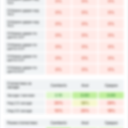
0%
0%
0%
13.5
Отборни удари над
0%
0%
0%
14.5
Отборни удари над
0%
0%
0%
15.5
Отборни удари по
0%
0%
0%
целта 3.5+
Отборни удари по
0%
0%
0%
целта 4.5+
Отборни удари по
0%
0%
0%
целта 5.5+
Отборни удари по
0%
0%
0%
целта 6.5+
Статистика за
Camboriú
Avaí
Средно
засади
2.10
3.00
3.00
Засади / мачове
20%
38%
29%
Над 2.5 засади
10%
25%
18%
Над 3.5 засади
Разни статистики
Camboriú
Avaí
Средно