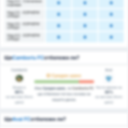
Над 4.5 - Спечелени
корнери
Над 2.5 - КОРНЕРИ
СРЕЩУ
Над 3.5 - КОРНЕРИ
СРЕЩУ
Над 4.5 - КОРНЕРИ
СРЕЩУ
Ще
Camboriu FC
отбележи ли?
Camboriú
Avaí
Среден шанс
Вкара в
Чисти мрежи на
Има
Среден шанс
, че
Camboriu FC
90%
30%
ще отбележи гол въз основа на
на мачове (Като
на мачове (Като
нашите данни.
цяло)
цяло)
Ще
Avai FC
отбележи ли?