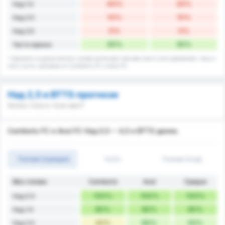
40%
20%
Над 1.5
10%
10%
Над 2.5
0%
0%
Над 3.5
30%
30%
Чисти мрежи
* Данните за допуснатите голове включват мачове както като домакини, така и
като гости, изиграни от Camboriu FC и Avai FC.
Над 2,5 и BTTS прогнози
Колко гола в този мач?
Camboriu FC и Avai FC Над 0,5 ~ 4,5 и BTTS данни.
Голове (оувъри)
1ч/2ч
Голове (под)
Мач голове
Camboriú
Avaí
Средно
100%
100%
100%
Над 0.5
80%
80%
80%
Над 1.5
40%
60%
50%
Над 2.5