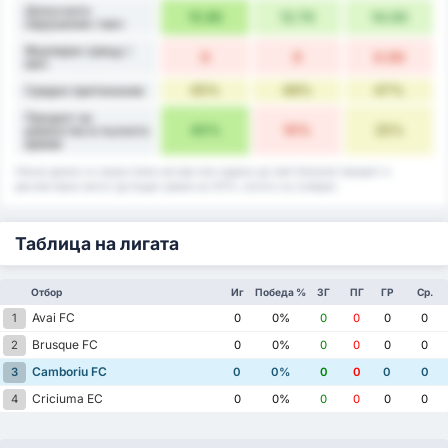
Допуснати
15.90
12.70
14.00
нарушения / мач
Фаулиран срещу /
0
0
0.00
мач
45%
48%
47%
Средно притежание
Процент на
40%
10%
25%
равенство в пълното
време
Някои данни са закръглени нагоре или надолу до най-близкия процент и
респективно могат да бъдат равни на 101%, когато се съберат.
Таблица на лигата
Отбор
Иг
Победа %
ЗГ
ПГ
ГР
Ср.
Avai FC
1
0
0%
0
0
0
0
Brusque FC
2
0
0%
0
0
0
0
Camboriu FC
3
0
0%
0
0
0
0
Criciuma EC
4
0
0%
0
0
0
0