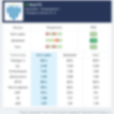
Avai FC
Бразилия - Катариненсе 1
Позиция в лигата.
5
/ 4
Форма
Резултати
PPG
Като цяло
З
П
З
П
П
1.90
Домакин
П
П
P
З
П
2.00
Гост
З
П
З
П
П
1.80
Статистика
Като цяло
Домакин
Гост
Победа %
60%
60%
60%
Ср.
2.50
2.00
3.00
Отбелязани
1.50
1.40
1.60
Допуснати
1.00
0.60
1.40
BTTS
60%
40%
80%
Чисти мрежи
30%
40%
20%
НОГ
10%
20%
0%
xG
1.66
1.57
1.77
xGA
1.67
1.61
1.74
Какво означават тези статистически термини? Прочетете Речника