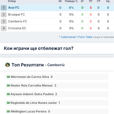
Отбор
Иг
Победа %
ЗГ
ПГ
ГР
Ср.
Avai FC
1
0
0%
0
0
0
0
Brusque FC
2
0
0%
0
0
0
0
Camboriu FC
3
0
0%
0
0
0
0
Criciuma EC
4
0
0%
0
0
0
0
*
Catarinense 1 Form Table
също е наличен
Кои играчи ще отбележат гол?
Топ Резултати
-
Camboriú
Wermeson do Carmo Silva 4
Nestor Reis Carvalho Mansur 2
Alysson Ademir Dutra Paulino 2
Reginaldo de Lima Nunes Junior 1
Wellington Lucas Pereira 0