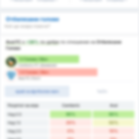
Отбелязани голове
Кой ще вкара повече?
Avai FC
е
+36%
по-добре
по отношение на
Отбелязани
Голове
1.1 Голове / Мач
Camboriu FC (Домакин)
1.5 Голове / Мач
Avai FC (Гост)
край на футболен мач
1ч/2ч
Резултат на игра
Camboriú
Avaí
90%
90%
Над 0.5
20%
50%
Над 1.5
0%
10%
Над 2.5