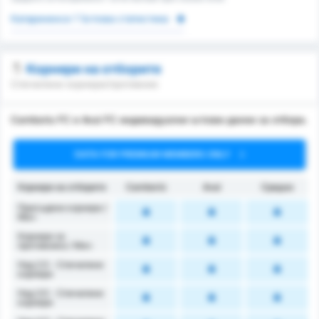
Катариненсе 1 Ъглова статистика
Корнери на отборите
Спечелени корнери/противник
Camboriu FC и Avai FC индивидуални ъглови данни за отбора.
DATA FOR PREMIUM MEMBERS ONLY
Корнери на отборите
Camboriú
Avaí
Средно
Присъдени корнери /
Mач
Корнери за
противника / Мач
Над 2.5 - Спечелени
корнери
Над 3.5 - Спечелени
корнери