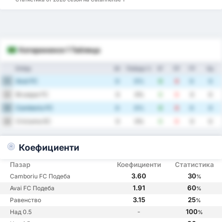
Катариненсе 1 Таблица
Отбор
Иг
Победа %
ЗГ
ПГ
ГР
Ср.
Avai FC
1
0
0%
0
0
0
0
Brusque FC
2
0
0%
0
0
0
0
Camboriu FC
3
0
0%
0
0
0
0
Criciuma EC
4
0
0%
0
0
0
0
Коефициенти
Пазар
Коефициенти
Статистика
3.60
30
Camboriu FC Подеба
%
1.91
60
Avai FC Подеба
%
3.15
25
Равенство
%
-
100
Над 0.5
%