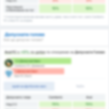
0%
0%
Над 3.5
Неуспешно
10%
10%
отбелязване на гол
* Статистиката включва мачове както у дома, така и като гост, които Camboriu
FC и Avai FC са играли.
Допуснати голове
Кой ще допусне голове?
Avai FC
е
+17%
по-добре
по отношение на
Допуснати Голове
1.2 Допуснат/мач
Camboriu FC (Домакин)
1 Допуснат/мач
Avai FC (Гост)
край на футболен мач
1ч/2ч
Допуснато / игра
Camboriú
Avaí
70%
70%
Над 0.5