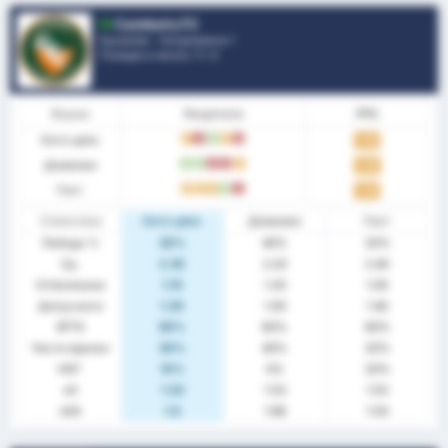
Camboriu FC
Бразилия - Катариненсе 1
Позиция в лигата.
7
/ 4
Форма
Резултати
PPG
Като цяло
P
З
П
P
З
1.30
Домакин
П
П
З
З
P
1.40
Гост
P
P
P
П
З
1.20
Статистика
Като цяло
Домакин
Гост
Победа %
30%
40%
20%
Ср.
2.30
2.20
2.40
Отбелязани
1.10
1.20
1.00
Допуснати
1.20
1.00
1.40
BTTS
60%
60%
60%
Чисти мрежи
30%
40%
20%
НОГ
10%
0%
20%
xG
1.53
1.53
1.53
xGA
1.6
1.66
1.54