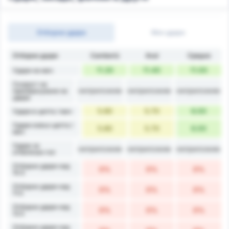
Отборни удари
Мач удари
Отборни удари
Camboriú
Avaí
Средно
11.20
11.40
11.00
Удари на мач
Скорост на
неприложим
неприложим
неприложим
преобразуване на
удара
5.60
5.70
6.00
Удари в целта / мач
Удари извън целта /
5.60
5.70
6.00
мач
Удари за
неприложим
неприложим
неприложим
отбелязан гол
Отборни удари над
0%
0%
0%
10.5
Отборни удари над
0%
0%
0%
11.5
Отборни удари над
0%
0%
0%
12.5
Отборни удари над