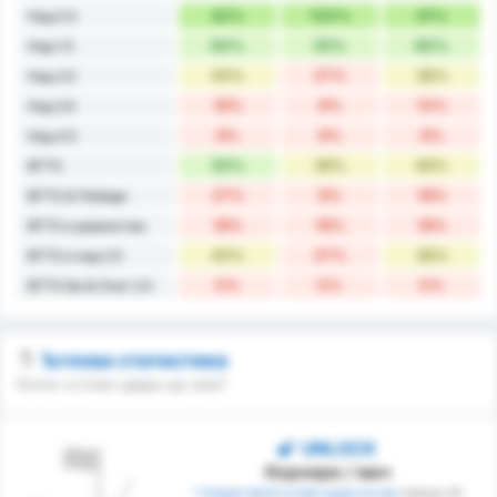
82%
100%
91%
Над 0.5
64%
55%
60%
Над 1.5
45%
27%
36%
Над 2.5
18%
9%
14%
Над 3.5
9%
9%
9%
Над 4.5
55%
36%
46%
BTTS
27%
9%
18%
BTTS & Победи
18%
18%
18%
BTTS и равенства
45%
27%
36%
BTTS и над 2.5
0%
0%
0%
BTTS No & Over 2.5
Ъглова статистика
Колко ъглови удара ще има?
UNLOCK
Корнери / мач
* Среден брой ъглови удари на мач
между AC