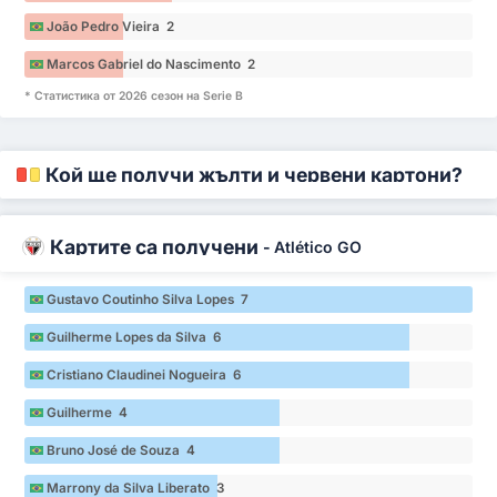
João Pedro Vieira 2
Marcos Gabriel do Nascimento 2
* Статистика от 2026 сезон на Serie B
Кой ще получи жълти и червени картони?
Картите са получени
-
Atlético GO
Gustavo Coutinho Silva Lopes 7
Guilherme Lopes da Silva 6
Cristiano Claudinei Nogueira 6
Guilherme 4
Bruno José de Souza 4
Marrony da Silva Liberato 3