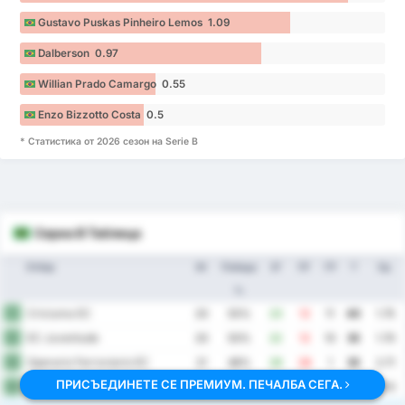
Gustavo Puskas Pinheiro Lemos 1.09
Dalberson 0.97
Willian Prado Camargo 0.55
Enzo Bizzotto Costa 0.5
* Статистика от 2026 сезон на Serie B
Сериа B Таблица
Отбор
Иг
Победа
ЗГ
ПГ
ГР
Т
Ср.
%
Criciuma EC
1
20
55%
23
12
11
40
1.75
EC Juventude
2
20
50%
22
12
10
35
1.70
Operario Ferroviario EC
3
21
48%
29
28
1
35
2.71
ПРИСЪЕДИНЕТЕ СЕ ПРЕМИУМ. ПЕЧАЛБА СЕГА.
Fortaleza EC
4
20
50%
23
19
4
34
2.10