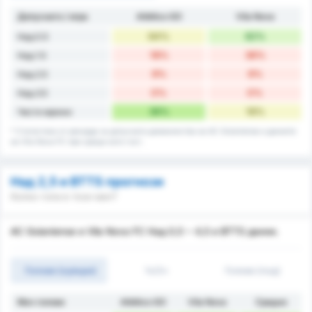
Допуснато / игра
Atlético GO
Vila Nova
64%
82%
Над 0.5
18%
36%
Над 1.5
9%
9%
Над 2.5
0%
0%
Над 3.5
36%
18%
Чисти мрежи
* Статистика от рекорда за допуснати домакинства на AC Goianiense и данните
на Vila Nova FC при срещи като гост.
Над 2,5 и BTTS прогнози
Колко гола в този мач?
AC Goianiense и Vila Nova FC Над 0,5 ~ 4,5 и BTTS данни.
Голове (оувъри)
1ч/2ч
Голове (под)
Мач голове
Atlético GO
Vila Nova
Средно