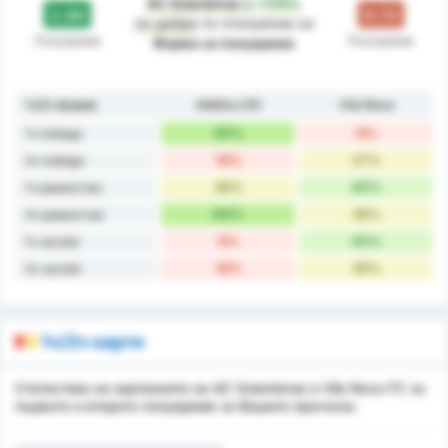
AC Goianiense
е
+174%
2.00
0.73
по-добре
по отношение на
Полувреме
Полувреме
Форма за полувреме
1ч/2ч форма
Atlético GO
Vila Nova
55%
9%
1ч победи
18%
27%
2ч победи
36%
45%
1ч равенства
64%
36%
2ч равенства
9%
45%
1ч загуби
18%
36%
2ч загуби
1ч/2ч карти
Статистика на картионите на AC Goianiense и Vila Nova FC за
първото и второто полувреме за Вашите прогнози.