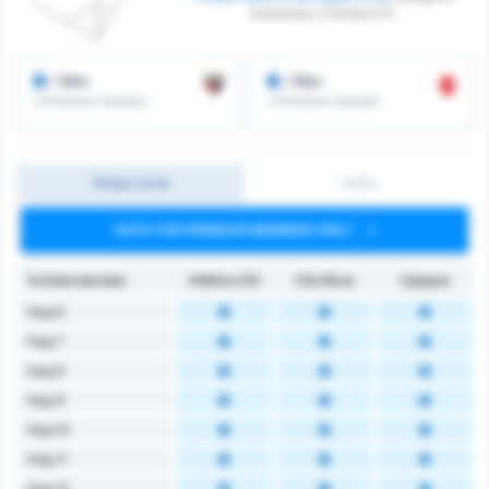
Goianiense и Vila Nova FC
/ Мач
/ Мач
Спечелени корнери
Спечелени корнери
Общо ъгли
1ч/2ч
DATA FOR PREMIUM MEMBERS ONLY
Ъглови мачове
Atlético GO
Vila Nova
Средно
Над 6
Над 7
Над 8
Над 9
Над 10
Над 11
Над 12