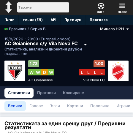
ЛИГИ
МЕНЮ
Ъгли
тенис (EN)
API
Премиум
Прогноза
/
Сериа B
Минало H2H
Бразилия
15/8/2026 - 20:00 (Europe/London)
AC Goianiense с/у Vila Nova FC
Статистика, анализи и директни двубои
Стадион -
TBD
1.73
1.00
W
W
D
W
L
L
L
L
AC Goianiense
Vila Nova FC
Статистики
Прогнози
Класиране
Всички
Голове
Ъгли
Картони
Половина
Играчи
Статистиката за един срещу друг / Предишни
резултати
- AC Goianiense с/у Vila Nova FC