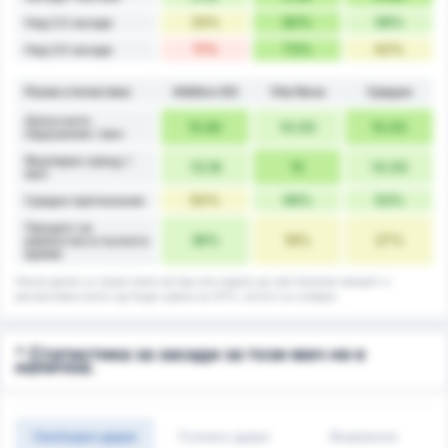
33%
82%
58%
Над 2.5 засади
11%
73%
42%
Над 3.5 засади
Разни статистики
Atlético GO
Vila Nova
Средно
Допуснати
15.82
14.00
15.00
нарушения / мач
Фаулиран срещу /
13.18
15
14.00
мач
50%
56%
53%
Средно притежание
Процент на
36%
18%
27%
равенство в пълното
време
Някои данни са закръглени нагоре или надолу до най-близкия процент и
респективно могат да бъдат равни на 101%, когато се съберат.
* Статистика за засади за този мач не е
налична.
Свободни удари
Головни удари
Вкарвания