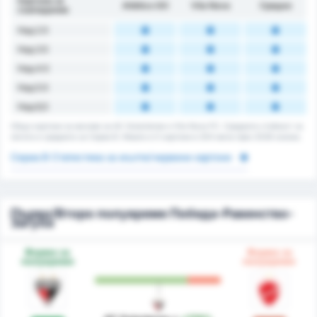
Картони за
Atlético GO
Vila Nova
Средно
съвпадение
Над 2.5
Над 3.5
Над 4.5
Над 5.5
Над 6,5
Общо картони за мачове за AC Goianiense и Vila Nova FC. Средната стойност за
лигата е средната за Сериа B. Имало е 0 картони в 204 мача през 2026 сезона.
Сериа B Статистика за жълти/червени картони
Първо/Второ полувреме Победа-Равенство-
Загуба
Форма за
Форма за
полувреме
полувреме