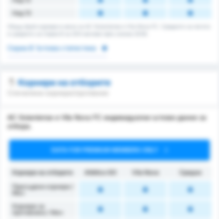
Над 13
Общщ брой корнери в мача за AC Goianiense и Vila Nova FC. Средното за лигата
е средното за Сериа B за 204 мачове през сезона 2026.
Сериа B Ъглова статистика
Корнери на отборите
Спечелени корнери/противник
AC Goianiense и Vila Nova FC индивидуални ъглови данни за
отбора.
DATA FOR PREMIUM MEMBERS ONLY
Корнери на отборите
Atlético GO
Vila Nova
Средно
Присъдени корнери /
Mач
Корнери за
противника / Мач