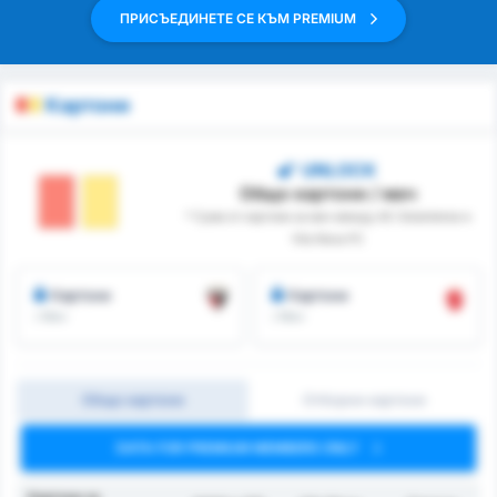
ПРИСЪЕДИНЕТЕ СЕ КЪМ PREMIUM
Картони
UNLOCK
Общо картони / мач
* Сума от картони за мач между AC Goianiense и
Vila Nova FC
Картони
Картони
/ Мач
/ Мач
Общо картони
Отборни картони
DATA FOR PREMIUM MEMBERS ONLY