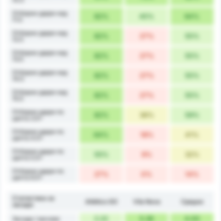
Отборни удари над
82%
45%
64%
11.5
Отборни удари над
82%
27%
55%
12.5
Отборни удари над
82%
27%
55%
13.5
Отборни удари над
82%
27%
55%
14.5
Отборни удари над
82%
27%
55%
15.5
Отборни удари по
82%
36%
59%
целта 3.5+
Отборни удари по
64%
18%
41%
целта 4.5+
Отборни удари по
55%
9%
32%
целта 5.5+
Отборни удари по
27%
0%
14%
целта 6.5+
Статистика за
Atlético GO
Vila Nova
Средно
засади
2.22
5.36
4.00
Засади / мачове