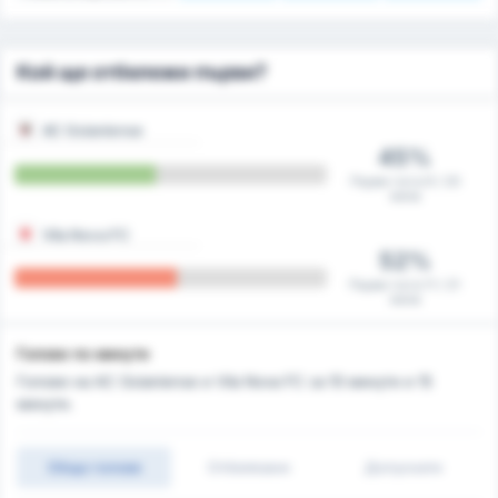
Кой ще отбележи първи?
AC Goianiense
45%
Първи гол в 9 / 20
мача
Vila Nova FC
52%
Първи гол в 11 / 21
мача
Голове по минути
Голове на AC Goianiense и Vila Nova FC за 10 минути и 15
минути.
Общо голове
Отбелязани
Допуснати