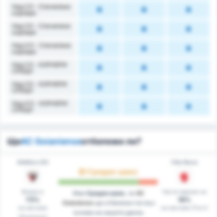
Над 2.5 - Спечелени
корнери
Над 3.5 - Спечелени
корнери
Над 4.5 - Спечелени
корнери
Над 2.5 - КОРНЕРИ
СРЕЩУ
Над 3.5 - КОРНЕРИ
СРЕЩУ
Над 4.5 - КОРНЕРИ
СРЕЩУ
Ще
AC Goianiense
отбележи ли?
Atlético GO
Vila Nova
Среден шанс
Вкара в
Чисти мрежи на
Има
Среден шанс
, че
AC
73%
18%
Goianiense
ще отбележи гол въз
на мачове
на мачове (Гост)
основа на нашите данни.
(Домакин)