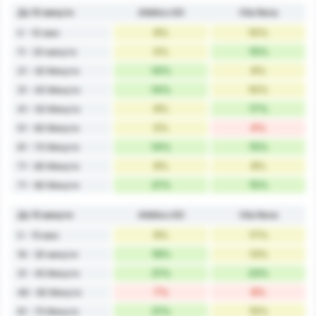
До 10 минути
Atlético GO
Vila Nova
9%
10%
0 - 10 мин
5%
15%
11 - 20 минути
14%
6%
21 - 30 Минути
14%
10%
31 - 40 Минути
9%
17%
41 - 50 Минути
5%
4%
51 - 60 Минути
14%
15%
61 - 70 Минути
9%
8%
71 - 80 Минути
21%
15%
71 - 80 Минути
До 15 минути
Atlético GO
Vila Nova
9%
17%
0 - 15 мин
19%
13%
16 - 30 минути
21%
23%
31 - 45 Минути
7%
8%
46 - 60 Минути
21%
15%
61 - 75 Минути