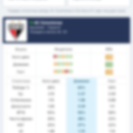
/второ полувреме & още
*Средна статистика между AC Goianiense и Vila Nova FC през текущия сезон
AC Goianiense
Бразилия - Сериа B
Позиция в лигата.
8
/ 20
Форма
Резултати
PPG
Като цяло
З
П
P
П
П
1.55
Домакин
P
П
П
P
П
1.73
Гост
P
П
P
З
П
1.33
Статистика
Като цяло
Домакин
Гост
Победа %
40%
45%
33%
Ср.
2.15
2.27
2.00
Отбелязани
1.15
1.36
0.89
Допуснати
1.00
0.91
1.11
BTTS
55%
55%
56%
Чисти мрежи
30%
36%
22%
НОГ
25%
27%
22%
xG
1.48
1.75
1.14