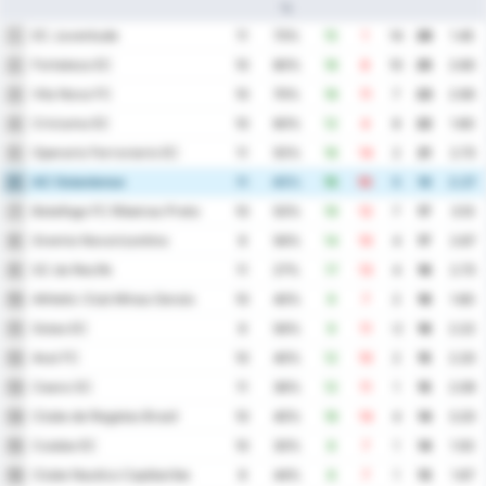
%
EC Juventude
1
11
73%
15
1
14
26
1.45
Fortaleza EC
2
10
80%
18
8
10
25
2.60
Vila Nova FC
3
10
70%
18
11
7
23
2.90
Criciuma EC
4
10
60%
12
4
8
22
1.60
Operario Ferroviario EC
5
11
55%
16
14
2
21
2.73
AC Goianiense
6
11
45%
15
10
5
19
2.27
Botafogo FC Ribeirao Preto
7
10
50%
19
12
7
17
3.10
Gremio Novorizontino
8
9
56%
14
10
4
17
2.67
SC do Recife
9
11
27%
17
13
4
16
2.73
Athletic Club Minas Gerais
10
10
40%
9
7
2
16
1.60
Goias EC
11
9
56%
9
11
-2
16
2.22
Avai FC
12
10
40%
12
10
2
15
2.20
Ceara SC
13
11
36%
12
11
1
15
2.09
Clube de Regatas Brasil
14
10
40%
18
14
4
14
3.20
Cuiaba EC
15
10
30%
8
7
1
14
1.50
Clube Nautico Capibaribe
16
9
44%
8
7
1
13
1.67