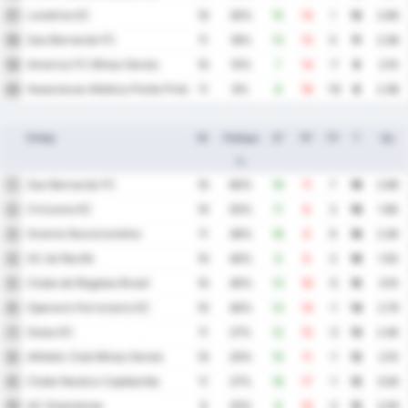
Londrina EC
17
10
30%
15
14
1
12
2.90
Sao Bernardo FC
18
11
18%
13
13
0
11
2.36
America FC Minas Gerais
19
10
10%
7
14
-7
6
2.10
Associacao Atletica Ponte Preta
20
11
9%
8
18
-10
6
2.36
Отбор
Иг
Победа
ЗГ
ПГ
ГР
Т
Ср.
%
Sao Bernardo FC
1
10
60%
18
11
7
19
2.90
Criciuma EC
2
10
50%
11
8
3
18
1.90
Gremio Novorizontino
3
11
36%
18
9
9
16
2.45
SC do Recife
4
10
40%
9
6
3
16
1.50
Clube de Regatas Brasil
5
10
40%
13
18
-5
15
3.10
Operario Ferroviario EC
6
10
40%
13
14
-1
14
2.70
Goias EC
7
11
27%
12
15
-3
13
2.45
Athletic Club Minas Gerais
8
10
20%
10
11
-1
12
2.10
Clube Nautico Capibaribe
9
11
27%
16
17
-1
12
3.00
AC Goianiense
10
9
33%
8
10
-2
12
2.00