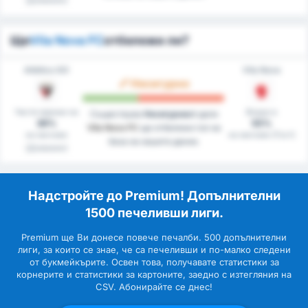
Ще
Vila Nova FC
отбележи ли?
Atlético GO
Vila Nova
Несигурно
Чисти мрежи на
Вкара в
Съществува
Несигурност
дали
36%
55%
Vila Nova FC
ще отбележи гол на
на мачове
на мачове (Гост)
база на нашите данни.
(Домакин)
Надстройте до Premium! Допълнителни
1500 печеливши лиги.
Premium ще Ви донесе повече печалби. 500 допълнителни
лиги, за които се знае, че са печеливши и по-малко следени
от букмейкърите. Освен това, получавате статистики за
корнерите и статистики за картоните, заедно с изтегляния на
CSV. Абонирайте се днес!