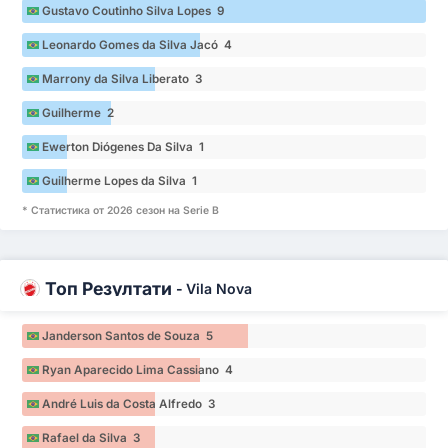
Gustavo Coutinho Silva Lopes 9
Leonardo Gomes da Silva Jacó 4
Marrony da Silva Liberato 3
Guilherme 2
Ewerton Diógenes Da Silva 1
Guilherme Lopes da Silva 1
* Статистика от 2026 сезон на Serie B
Топ Резултати
-
Vila Nova
Janderson Santos de Souza 5
Ryan Aparecido Lima Cassiano 4
André Luis da Costa Alfredo 3
Rafael da Silva 3