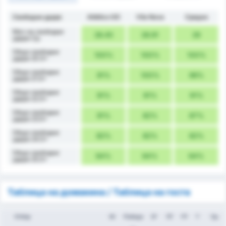
Свободни удари
Atlético GO
Vila Nova
Средно
Мач на свободни
28.45
28.91
29
удари Ср.
Общо свободни
100%
100%
100%
удари 20.5+
Общо свободни
91%
100%
96%
удари 21.5+
Общо свободни
91%
91%
91%
удари 22.5+
Общо свободни
91%
82%
87%
удари 23.5+
Общо свободни
82%
82%
82%
удари 24.5+
Общо свободни
64%
64%
64%
удари 25.5+
Таблица на домакина / Таблица на госта
Отбор
Иг
Победа
ЗГ
ПГ
ГР
Т
Ср.