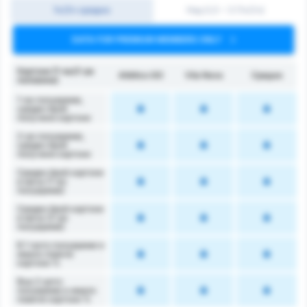
1ч/2ч средно
Над 0,5 ~ 3 (1ч/2ч)
DATA FOR PREMIUM MEMBERS ONLY
Картони (1-ва/2-ра
Atlético GO
Vila Nova
Средно
половина)
1-во полувреме,
среден брой
получени картони
2-ро полувреме,
среден брой
получени картони
Среден брой картони
в мача (1-во
полувреме)
Среден брой картони
в мача (2-ро
полувреме)
В 1-вото полувреме е
имало повече
картони %
Във 2-рото
полувреме е имало
повече картони %