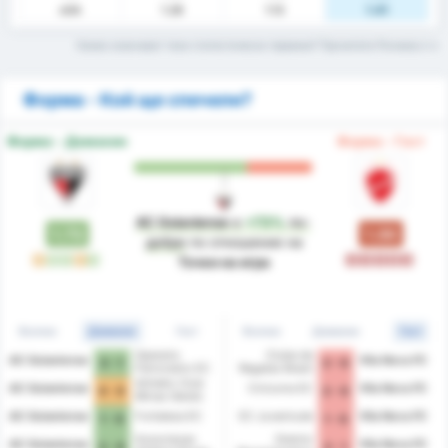
xGA
1.28
1.13
1.41
Какво означават тези статистически термини? Прочетете Речника
Форма - Кой ще спечели?
Форма - Домакин
Форма - Гост
AC Goianiense
е
+73%
по-
1.73
1.00
добре
по отношение на
P
П
П
P
П
З
З
З
З
З
Точки на игра
Всички
Домакин
Гост
Всички
Домакин
Гост
Operario
Clube de
AC Goianiense
Vila Nova FC
3 - 1
2 - 0
Ferroviario EC
Regatas Brasil
Athletic Club
AC Goianiense
Criciuma EC
Vila Nova FC
0 - 0
2 - 0
Minas Gerais
AC Goianiense
Fortaleza EC
EC Juventude
Vila Nova FC
1 - 0
1 - 0
Associacao
Gremio
AC Goianiense
Vila Nova FC
2 - 0
2 - 1