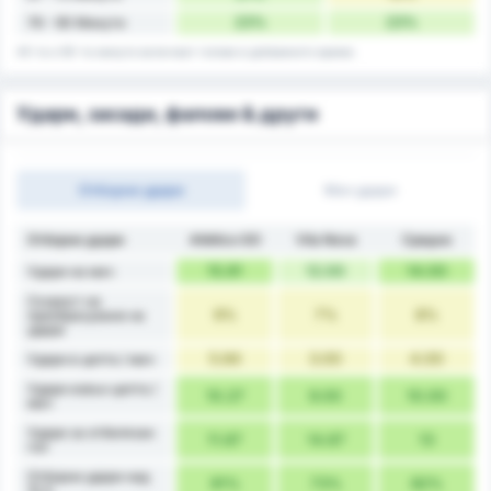
23%
23%
76 - 90 Минути
45-та и 90-та минута включват голове в добавеното време.
Удари, засади, фалове & други
Отборни удари
Мач удари
Отборни удари
Atlético GO
Vila Nova
Средно
15.91
12.00
14.00
Удари на мач
Скорост на
9%
7%
8%
преобразуване на
удара
5.64
3.00
4.00
Удари в целта / мач
Удари извън целта /
10.27
9.00
10.00
мач
Удари за отбелязан
11.67
14.67
13
гол
Отборни удари над
91%
73%
82%
10.5