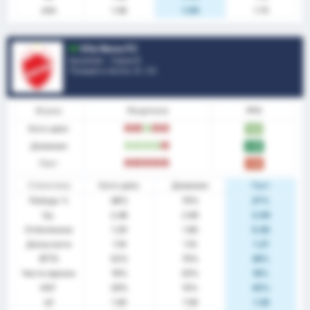
xGA
1.38
1.09
1.73
Vila Nova FC
Бразилия - Сериа B
Позиция в лигата.
5
/ 20
Форма
Резултати
PPG
Като цяло
З
З
П
З
З
1.62
Домакин
П
П
П
П
З
2.30
Гост
З
З
З
З
З
1.00
Статистика
Като цяло
Домакин
Гост
Победа %
48%
70%
27%
Ср.
2.48
2.90
2.09
Отбелязани
1.29
1.80
0.82
Допуснати
1.19
1.10
1.27
BTTS
52%
70%
36%
Чисти мрежи
19%
20%
18%
НОГ
29%
10%
45%
xG
1.40
1.56
1.26