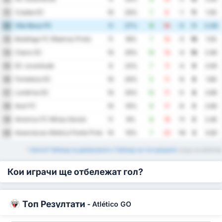
Cuiaba EC
11
10
20%
7
8
-1
11
1.50
Vila Nova FC
12
11
27%
9
14
-5
11
2.09
Botafogo FC Ribeirao Preto
13
11
18%
7
10
-3
10
1.55
Ceara SC
14
10
20%
10
14
-4
10
2.40
EC Juventude
15
9
22%
7
11
-4
9
2.00
Fortaleza EC
16
10
20%
5
11
-6
9
1.60
Londrina EC
17
10
20%
12
17
-5
8
2.90
Avai FC
18
10
10%
9
17
-8
5
2.60
America FC Minas Gerais
19
11
9%
8
19
-11
5
2.45
Associacao Atletica Ponte Preta
20
10
10%
7
23
-16
3
3.00
*
Serie B Таблица за домакините и Таблица за гостуващите
също са налични
Кои играчи ще отбележат гол?
Топ Резултати
-
Atlético GO