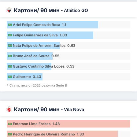
Картони/ 90 мин
-
Atlético GO
Ariel Felipe Gomes da Rosa 1.1
Felipe Guimarães da Silva 1.03
Nata Felipe de Amorim Santos 0.63
Bruno José de Souza 0.55
Gustavo Coutinho Silva Lopes 0.53
Guilherme 0.43
* Статистика от 2026 сезон на Serie B
Картони/ 90 мин
-
Vila Nova
Emerson Lima Freitas 1.48
Pedro Henrique de Oliveira Romano 1.33