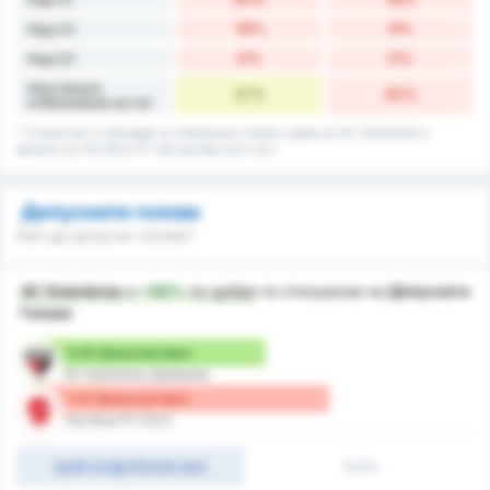
18%
9%
Над 2.5
0%
0%
Над 3.5
Неуспешно
27%
45%
отбелязване на гол
* Статистика от рекорда за отбелязани голове у дома на AC Goianiense и
данните на Vila Nova FC при мачове като гост.
Допуснати голове
Кой ще допусне голове?
AC Goianiense
е
+40%
по-добре
по отношение на
Допуснати
Голове
0.91 Допуснат/мач
AC Goianiense (Домакин)
1.27 Допуснат/мач
Vila Nova FC (Гост)
край на футболен мач
1ч/2ч