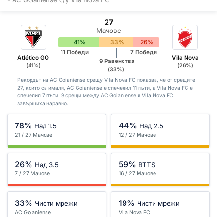
27
Мачове
41%
33%
26%
11 Победи
7 Победи
Atlético GO
Vila Nova
9 Равенства
(41%)
(26%)
(33%)
Рекордът на AC Goianiense срещу Vila Nova FC показва, че от срещите
27, които са имали, AC Goianiense е спечелил 11 пъти, а Vila Nova FC е
спечелил 7 пъти. 9 срещи между AC Goianiense и Vila Nova FC
завършиха наравно.
78%
44%
Над 1.5
Над 2.5
21 / 27 Мачове
12 / 27 Мачове
26%
59%
Над 3.5
BTTS
7 / 27 Мачове
16 / 27 Мачове
33%
19%
Чисти мрежи
Чисти мрежи
AC Goianiense
Vila Nova FC