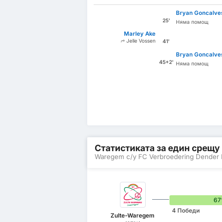
Bryan Goncalve
25'
Няма помощ
Marley Ake
Jelle Vossen
41'
Bryan Goncalve
45+2'
Няма помощ
Статистиката за един срещу
Waregem с/у FC Verbroedering Dender
6
4 Победи
Zulte-Waregem