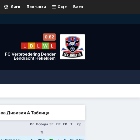
Лиги
Прогнози
Още
Влез
0.82
L
D
L
W
L
FC Verbroedering Dender
Eendracht Hekelgem
ва Дивизия А Таблица
Иг
Победа
ЗГ
ПГ
ГР
Т
Ср.
%