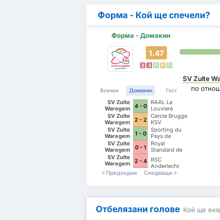
Форма - Кой ще спечели?
Форма - Домакин
1.47
З
З
П
P
П
SV Zulte W
по отно
Всички
Домакин
Гост
SV Zulte
RAAL La
4 - 0
Waregem
Louviere
SV Zulte
Cercle Brugge
2 - 2
Waregem
KSV
SV Zulte
Sporting du
1 - 0
Waregem
Pays de
Charleroi
SV Zulte
Royal
0 - 1
Waregem
Standard de
Liege
SV Zulte
RSC
2 - 4
Waregem
Anderlecht
Предходни
Следващи
Отбелязани голове
Кой ще вка