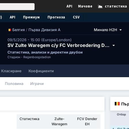
API
Мачове
статистика
N)
API
Премиум
Прогноза
CSV
/
Първа Дивизия А
Минало H2H
Белгия
09/5/2026 - 15:00 (Europe/London)
SV Zulte Waregem с/у FC Verbroedering Dender Eendracht Hekelgem
Статистика, анализи и директни двубои
Стадион -
Regenboogstadion
Класиране
Коефициенти
Половина
Играчи
Пър
Отбор
Статистика
Zulte-
FCV Dender
Waregem
EH