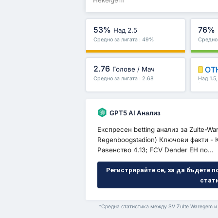
53%
76%
Над 2.5
Средно за лигата : 49%
Средно 
2.76
ОТ
Голове / Мач
Средно за лигата : 2.68
Над 1.5
/второ 
GPT5 AI Анализ
Експресен betting анализ за Zulte-
Regenboogstadion) Ключови факти - 
Равенство 4.13; FCV Dender EH по...
Регистрирайте се, за да бъдете п
стат
*Средна статистика между SV Zulte Waregem и 