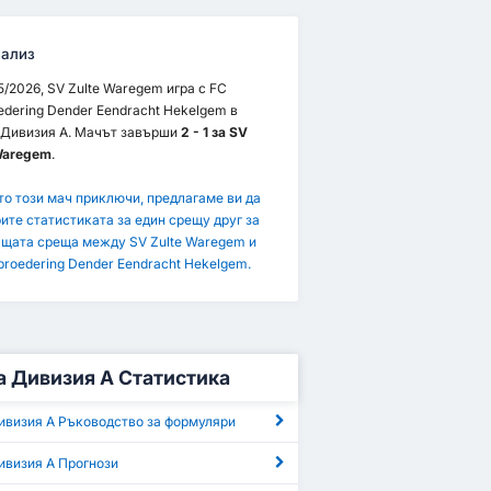
ализ
5/2026, SV Zulte Waregem игра с FC
edering Dender Eendracht Hekelgem в
Дивизия А. Мачът завърши
2 - 1 за SV
Waregem
.
то този мач приключи, предлагаме ви да
ите статистиката за един срещу друг за
щата среща между SV Zulte Waregem и
broedering Dender Eendracht Hekelgem.
3
SV Zulte Waregem
1
 Дивизия А Статистика
FC Verbroedering Dender Eendracht Hekelgem
1
ивизия А Ръководство за формуляри
ивизия А Прогнози