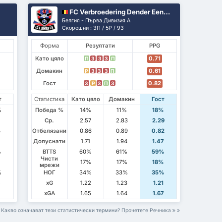
FC Verbroedering Dender Eendracht Hekelgem
Белгия - Първа Дивизия А
Скорошни : 3П / 5P / 9З
Форма
Резултати
PPG
Като цяло
0.71
П
З
З
З
П
Домакин
0.61
P
З
З
З
П
Гост
0.82
З
P
З
П
З
т
Статистика
Като цяло
Домакин
Гост
%
Победа %
14%
11%
18%
7
Ср.
2.57
2.83
2.29
4
Отбелязани
0.86
0.89
0.82
2
Допуснати
1.71
1.94
1.47
%
BTTS
60%
61%
59%
Чисти
%
17%
17%
18%
мрежи
%
НОГ
34%
33%
35%
5
xG
1.22
1.23
1.21
2
xGA
1.65
1.64
1.67
Какво означават тези статистически термини? Прочетете Речника