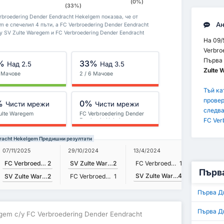
(0%)
(33%)
broedering Dender Eendracht Hekelgem показва, че от
Ан
m е спечелил 4 пъти, а FC Verbroedering Dender Eendracht
 SV Zulte Waregem и FC Verbroedering Dender Eendracht
На 09/
Verbro
Първа 
%
33%
Над 2.5
Над 3.5
Zulte 
6 Мачове
2 / 6 Мачове
Тъй ка
провер
%
0%
Чисти мрежи
Чисти мрежи
следва
ulte Waregem
FC Verbroedering Dender
FC Ver
Eendracht Hekelgem
ndracht Hekelgem Предишни резултати
07/11/2025
01/9/202
29/10/2024
13/4/2024
FC Verbroedering Dender Eendracht Hekelgem
2
SV Zulte Waregem
2
FC Verbroedering Dender Eendracht Hekelgem
1
Първа
SV Zulte Waregem
4
SV Zulte Waregem
2
FC Verbroedering Dender Eendracht Hekelgem
1
Първа Д
Първа Д
egem с/у FC Verbroedering Dender Eendracht