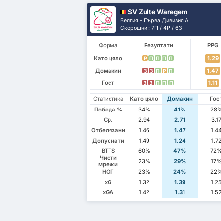
SV Zulte Waregem
Белгия - Първа Дивизия А
Скорошни : 7П / 4P / 6З
Форма
Резултати
PPG
Като цяло
1.29
P
П
П
П
П
Домакин
1.47
З
З
П
P
П
Гост
1.11
З
З
П
П
П
Статистика
Като цяло
Домакин
Гос
Победа %
34%
41%
28
Ср.
2.94
2.71
3.1
Отбелязани
1.46
1.47
1.4
Допуснати
1.49
1.24
1.7
BTTS
60%
47%
72
Чисти
23%
29%
17
мрежи
НОГ
23%
24%
22
xG
1.32
1.39
1.2
xGA
1.42
1.31
1.5