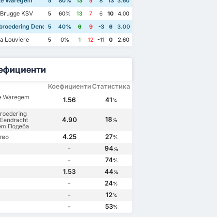
te Waregem
5
80%
13
5
8
13
3.60
 Brugge KSV
5
60%
13
7
6
10
4.00
broedering Dender Eendracht Hekelgem
5
40%
6
9
-3
6
3.00
a Louviere
5
0%
1
12
-11
0
2.60
ефициенти
Коефициенти
Статистика
te Waregem
1.56
41
%
roedering
18
4.90
Eendracht
%
em Подеба
4.25
27
тво
%
-
94
%
-
74
%
1.53
44
%
-
24
%
-
12
%
-
53
%