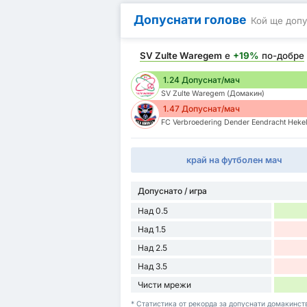
Допуснати голове
Кой ще допу
SV Zulte Waregem
е
+19%
по-добре
1.24 Допуснат/мач
SV Zulte Waregem (Домакин)
1.47 Допуснат/мач
FC Verbroedering Dender Eendracht Heke
край на футболен мач
Допуснато / игра
Над 0.5
Над 1.5
Над 2.5
Над 3.5
Чисти мрежи
* Статистика от рекорда за допуснати домакинств