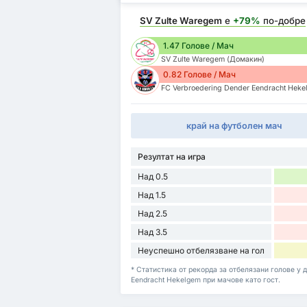
SV Zulte Waregem
е
+79%
по-добре
1.47 Голове / Мач
SV Zulte Waregem (Домакин)
0.82 Голове / Мач
FC Verbroedering Dender Eendracht Heke
край на футболен мач
Резултат на игра
Над 0.5
Над 1.5
Над 2.5
Над 3.5
Неуспешно отбелязване на гол
* Статистика от рекорда за отбелязани голове у 
Eendracht Hekelgem при мачове като гост.