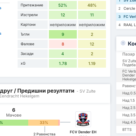
SV Zul
1
Притежание
52%
48%
s
Cercle
2
Изстрели
12
11
FC Ver
3
Картони
неприложим
неприложим
RAAL L
4
s
Ъгли
9
2
Ко
Фалове
8
12
Засади
4
2
Пазар
SV Zul
xG
1.78
1.19
Подеба
FC Verb
Dender 
Hekelg
Равенс
 друг / Предишни резултати
- SV Zulte
Над 0.5
 Eendracht Hekelgem
Над 1.5
Над 2.5
6
Мачове
Над 3.5
Над 4.5
7%
33%
0%
BTTS
FCV Dender EH
2 Равенства