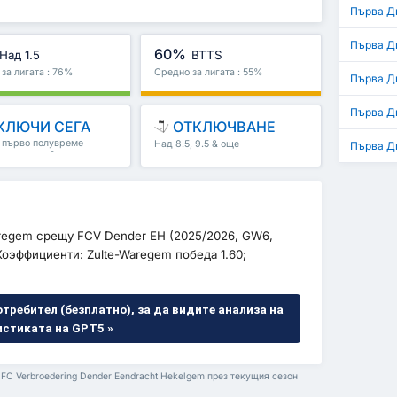
Първа Д
Първа Д
60%
Над 1.5
BTTS
за лигата : 76%
Средно за лигата : 55%
Първа Ди
Първа Д
КЛЮЧИ СЕГА
ОТКЛЮЧВАНЕ
, първо полувреме
Над 8.5, 9.5 & още
Първа Д
полувреме & още
Waregem срещу FCV Dender EH (2025/2026, GW6,
Коэффициенти: Zulte-Waregem победа 1.60;
отребител (безплатно), за да видите анализа на
истиката на GPT5 »
FC Verbroedering Dender Eendracht Hekelgem през текущия сезон