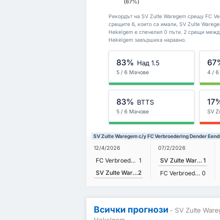
(67%)
Рекордът на SV Zulte Waregem срещу FC Ver
срещите 6, които са имали, SV Zulte Warege
Hekelgem е спечелил 0 пъти. 2 срещи между
Hekelgem завършиха наравно.
83%
67
Над 1.5
5 / 6 Мачове
4 / 
83%
17
BTTS
5 / 6 Мачове
SV Z
SV Zulte Waregem с/у FC Verbroedering Dender Ee
12/4/2026
07/2/2026
FC Verbroedering Dender Eendracht Hekelgem
1
SV Zulte Waregem
1
SV Zulte Waregem
2
FC Verbroedering Dender Eendracht Hekelgem
0
Всички прогнози
- SV Zulte War
Hekelgem