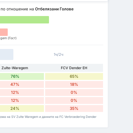
по отношение на
Отбелязани Голове
lgem (Гост)
1ч/2ч
Zulte-Waregem
FCV Dender EH
76%
65%
47%
18%
12%
0%
12%
0%
24%
35%
дома на SV Zulte Waregem и данните на FC Verbroedering Dender