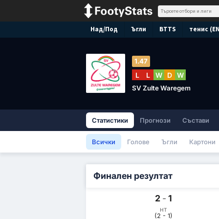
Над/Под
Ъгли
BTTS
тенис (E
1.47
L
L
W
D
W
SV Zulte Waregem
Статистики
Прогнози
Състави
Всички
Голове
Ъгли
Картони
Финален резултат
2
-
1
HT
(2 - 1)