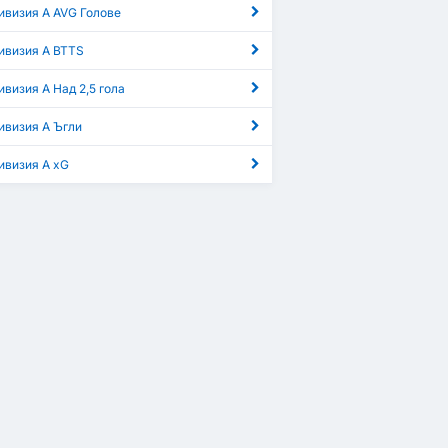
ивизия А AVG Голове
ивизия А BTTS
визия А Над 2,5 гола
ивизия А Ъгли
ивизия А xG