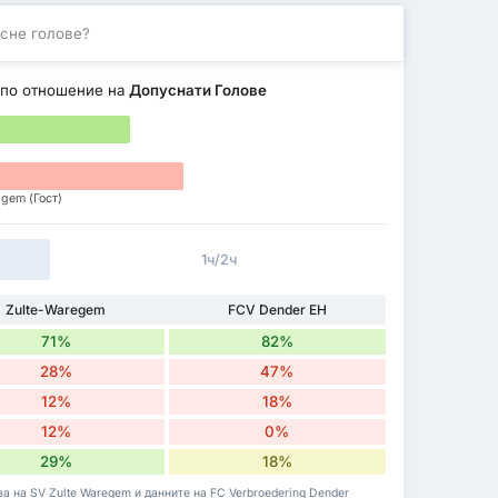
сне голове?
по отношение на
Допуснати Голове
lgem (Гост)
1ч/2ч
Zulte-Waregem
FCV Dender EH
71%
82%
28%
47%
12%
18%
12%
0%
29%
18%
а на SV Zulte Waregem и данните на FC Verbroedering Dender