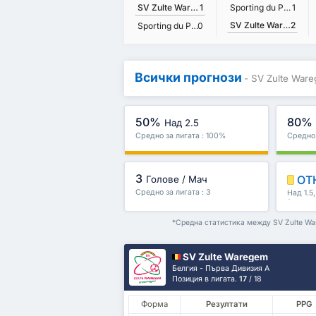
SV Zulte Waregem
1
Sporting du Pays de Charleroi
1
SV Zulte Waregem
2
Sporting du Pays de Charleroi
0
Всички прогнози
- SV Zulte Ware
50%
80%
Над 2.5
Средно за лигата : 100%
Средно 
3
ОТ
Голове / Мач
Средно за лигата : 3
Над 1.5
/второ 
*Средна статистика между SV Zulte War
SV Zulte Waregem
Белгия - Първа Дивизия А
Позиция в лигата.
17
/ 18
Форма
Резултати
PPG