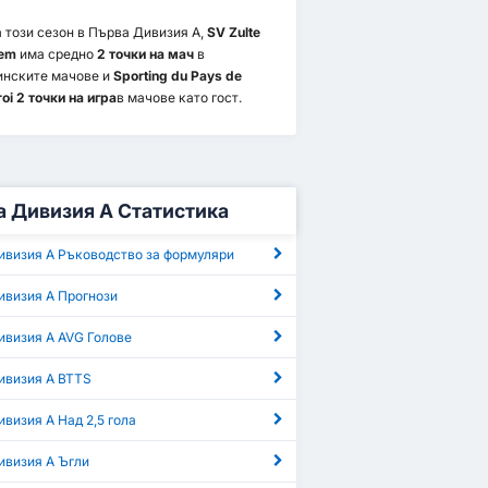
 този сезон в Първа Дивизия А,
SV Zulte
em
има средно
2 точки на мач
в
инските мачове и
Sporting du Pays de
roi 2 точки на игра
в мачове като гост.
 Дивизия А Статистика
ивизия А Ръководство за формуляри
ивизия А Прогнози
ивизия А AVG Голове
ивизия А BTTS
визия А Над 2,5 гола
ивизия А Ъгли