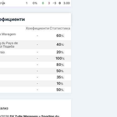
SV Zulte Waregem
2
Sporting du Pays de Charleroi
1
SV Zulte Waregem
0
Sporting du Pays de Charleroi
4
rijk
1
0%
0
3
-3
0
3.00
Sporting du Pays de Charleroi
2
Sporting du Pays de Charleroi
2
SV Zulte Waregem
1
SV Zulte Waregem
0
ефициенти
Коефициенти
Статистика
te Waregem
-
60
%
g du Pays de
-
40
%
oi Подеба
-
20
тво
%
-
100
%
-
80
%
-
50
%
-
35
%
-
10
%
-
50
%
ализ
9/2026
SV Zulte Waregem
и
Sporting du