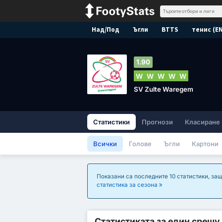
Над/Под
Ъгли
BTTS
тенис (E
1.90
W
W
W
W
W
SV Zulte Waregem
Статистики
Прогнози
Класиране
Всички
Голове
Ъгли
Картони
Показани са последните 10 статистики, защ
статистика за сезона
Статистиката за един срещу