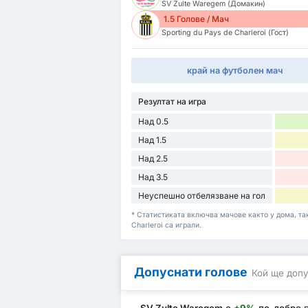
SV Zulte Waregem (Домакин)
1.5 Голове / Мач
Sporting du Pays de Charleroi (Гост)
край на футболен мач
Резултат на игра
Над 0.5
Над 1.5
Над 2.5
Над 3.5
Неуспешно отбелязване на гол
* Статистиката включва мачове както у дома, така
Charleroi са играли.
Допуснати голове
Кой ще допу