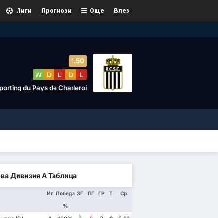
Лиги
Прогнози
Още
Влез
1.50
W
D
L
D
L
porting du Pays de Charleroi
ва Дивизия А Таблица
Иг
Победа
ЗГ
ПГ
ГР
Т
Ср.
%