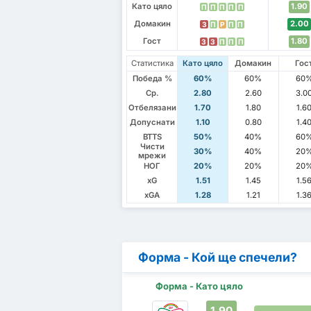
Като цяло
1.90
П
П
П
П
П
Домакин
2.00
З
П
P
П
П
Гост
1.80
З
З
П
П
П
Статистика
Като цяло
Домакин
Гос
Победа %
60%
60%
60
Ср.
2.80
2.60
3.0
Отбелязани
1.70
1.80
1.6
Допуснати
1.10
0.80
1.4
BTTS
50%
40%
60
Чисти
30%
40%
20
мрежи
НОГ
20%
20%
20
xG
1.51
1.45
1.5
xGA
1.28
1.21
1.3
Форма - Кой ще спечели?
Форма - Като цяло
1.90