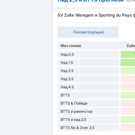
SV Zulte Waregem и Sporting du Pays d
Голове (оувъри)
Мач голове
Zult
Над 0.5
Над 1.5
Над 2.5
Над 3.5
Над 4.5
BTTS
BTTS & Победи
BTTS и равенства
BTTS и над 2.5
BTTS No & Over 2.5