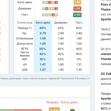
Като цяло
1.50
П
P
З
P
З
Pays d
Домакин
1.00
П
З
P
P
З
Първа
със сл
Гост
2.00
П
П
П
З
P
Sporti
т
Статистика
Като цяло
Домакин
Гост
%
Победа %
40%
20%
60%
Тези 2
0
Ср.
2.70
2.80
2.60
послед
0
Отбелязани
1.50
1.40
1.60
даннит
0
Допуснати
1.20
1.40
1.00
%
BTTS
50%
60%
40%
От 21 
Чисти
спечел
%
40%
20%
60%
мрежи
Charle
%
НОГ
10%
20%
0%
завърш
6
xG
1.47
1.80
1.21
6
xGA
1.37
1.42
1.33
SV Zul
Какво означават тези статистически термини? Прочетете Речника
докат
изпъл
Преди
Sporti
Форма - Като цяло
стойн
62%
от
1.50