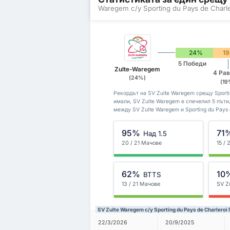
Waregem с/у Sporting du Pays de Charle
24%
1
5 Победи
Zulte-Waregem
4 Ра
(24%)
(19
Рекордът на SV Zulte Waregem срещу Sportin
имали, SV Zulte Waregem е спечелил 5 пъти, 
между SV Zulte Waregem и Sporting du Pays
95%
71
Над 1.5
20 / 21 Мачове
15 /
62%
10
BTTS
13 / 21 Мачове
SV Z
SV Zulte Waregem с/у Sporting du Pays de Charlero
22/3/2026
20/9/2025