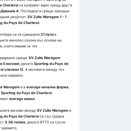
e Charleroi
се изправят един срещу друг в
 Дивизия А
. Последната среща завърши
едния резултат:
SV Zulte Waregem 1 - 1
ng du Pays de Charleroi.
 отбора са се срещнали
21 пъти
в
ните няколко сезона въз основа на
е, които имаме за тях.
предишни срещи,
SV Zulte Waregem
и 5 мачове
, докато
Sporting du Pays de
roi спечели 12
. 4 мачовете между тях
иха наравно.
te Waregem
е в
average начална форма
,
о
Sporting du Pays de Charleroi
няват
average навън
.
шните мачове между
SV Zulte Waregem
и
ng du Pays de Charleroi
са със средна
ост
3.38 голове
, докато BTTS се случи
 времето.