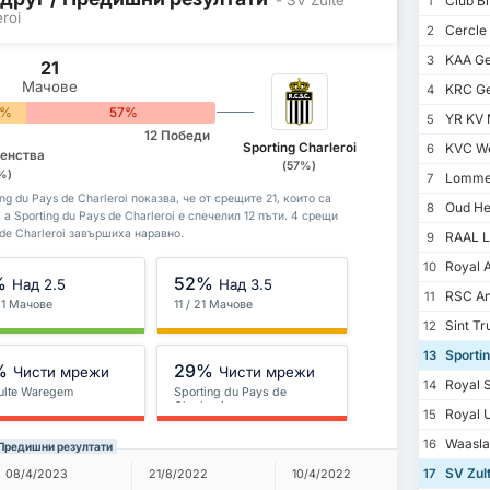
Club B
1
roi
Cercle
2
KAA Ge
3
21
Мачове
KRC G
4
9%
57%
YR KV 
5
12 Победи
Sporting Charleroi
KVC We
6
венства
(57%)
%)
Lommel
7
g du Pays de Charleroi показва, че от срещите 21, които са
Oud He
8
а Sporting du Pays de Charleroi е спечелил 12 пъти. 4 срещи
 de Charleroi завършиха наравно.
RAAL L
9
Royal 
10
%
52%
Над 2.5
Над 3.5
RSC An
11
 21 Мачове
11 / 21 Мачове
Sint Tr
12
Sportin
13
%
29%
Чисти мрежи
Чисти мрежи
Royal S
14
ulte Waregem
Sporting du Pays de
Charleroi
Royal U
15
Waasla
16
i Предишни резултати
SV Zul
22/8/202
17
08/4/2023
21/8/2022
10/4/2022