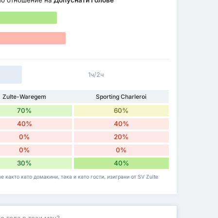
о отношение на
Допуснати Голове
1ч/2ч
Zulte-Waregem
Sporting Charleroi
70%
60%
40%
40%
0%
20%
0%
0%
30%
40%
 както като домакини, така и като гости, изиграни от SV Zulte
о гола в този мач?