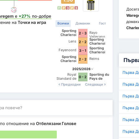
П
P
З
P
З
Досега
Wareg
aregem
е
+27%
по-добре
домак
шение на
Точки на игра
Всички
Домакин
Гост
Charle
Sporting
Rayo
2 - 3
Charleroi
Vallecano
Sporting
Lens
2 - 2
Charleroi
Sporting
Feyenoord
3 - 1
Charleroi
Sporting
Reims
Първа
2 - 2
Charleroi
2025/2026
Първа Д
Royal
Sporting du
0 - 2
Standard de
Pays de
Liege
Charleroi
Първа Д
Предходни
Следващи
Първа Д
ра повече?
Първа Д
Първа Ди
по отношение на
Отбелязани Голове
Първа Д