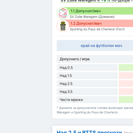
SV Zulte Waregem
е
+9%
по-добре
п
1.1 Допуснат/мач
SV Zulte Waregem (Домакин)
1.2 Допуснат/мач
Sporting du Pays de Charleroi (Гост)
край на футболен мач
Допуснато / игра
Над 0.5
Над 1.5
Над 2.5
Над 3.5
Чисти мрежи
* Данните за допуснатите голове включват мачове
Waregem и Sporting du Pays de Charleroi.
Над 2,5 и BTTS прогнози
Колк