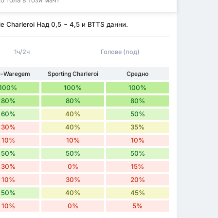
e Charleroi Над 0,5 ~ 4,5 и BTTS данни.
1ч/2ч
Голове (под)
e-Waregem
Sporting Charleroi
Средно
100%
100%
100%
80%
80%
80%
60%
40%
50%
30%
40%
35%
10%
10%
10%
50%
50%
50%
30%
0%
15%
10%
30%
20%
50%
40%
45%
10%
0%
5%