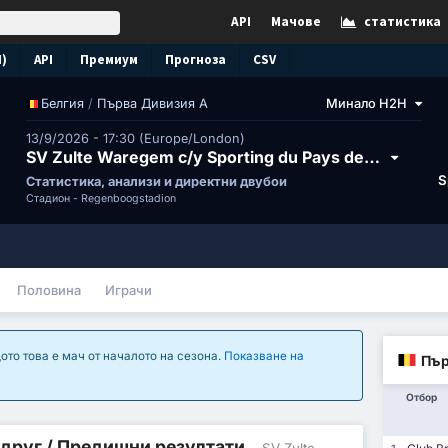
API
Мачове
статистика
N)
API
Премиум
Прогноза
CSV
/
Първа Дивизия А
Минало H2H
Белгия
13/9/2026 - 17:30 (Europe/London)
SV Zulte Waregem с/у Sporting du Pays de Charleroi
S
Статистика, анализи и директни двубои
Стадион -
Regenboogstadion
Половина
Играчи
ото това е мач от началото на сезона.
Показване на
Пър
Отбор
 друг / Предишни резултати
- SV Zulte