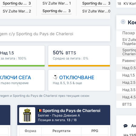
Sporting du Pays de Charleroi
3
SV Zulte Waregem
1
Sporting du Pays de Charleroi
3
KV Kort
18
Sporting du Pays de Charleroi
3
SV Zulte Waregem
2
SV Zulte Waregem
0
Ко
Пазар
gem с/у Sporting du Pays de Charleroi
SV Zul
Подеба
Sportin
50%
Над 1.5
BTTS
Charler
за лигата : 100%
Средно за лигата : 0%
Равенс
Над 0.5
Над 1.5
КЛЮЧИ СЕГА
ОТКЛЮЧВАНЕ
Над 2.5
, първо полувреме
Над 8.5, 9.5 & още
полувреме & още
Над 3.5
egem и Sporting du Pays de Charleroi през текущия сезон
Над 4.5
BTTS
Sporting du Pays de Charleroi
Белгия - Първа Дивизия А
Позиция в лигата.
13
/ 18
Ан
Форма
Резултати
PPG
На 13/