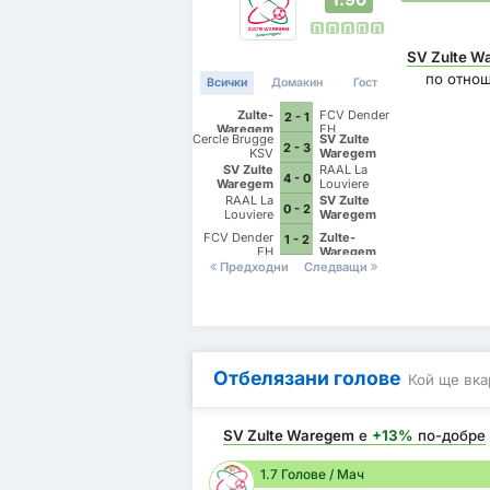
П
П
П
П
П
SV Zulte W
по отно
Всички
Домакин
Гост
Zulte-
FCV Dender
2 - 1
Waregem
EH
Cercle Brugge
SV Zulte
2 - 3
KSV
Waregem
SV Zulte
RAAL La
4 - 0
Waregem
Louviere
RAAL La
SV Zulte
0 - 2
Louviere
Waregem
FCV Dender
Zulte-
1 - 2
EH
Waregem
Предходни
Следващи
Отбелязани голове
Кой ще вка
SV Zulte Waregem
е
+13%
по-добре
1.7 Голове / Мач