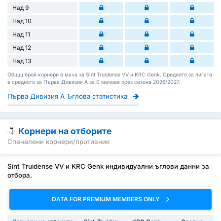
Над 9
Над 10
Над 11
Над 12
Над 13
Общщ брой корнери в мача за Sint Truidense VV и KRC Genk. Средното за лигата
е средното за Първа Дивизия А за 0 мачове през сезона 2026/2027.
Първа Дивизия А Ъглова статистика
Корнери на отборите
Спечелени корнери/противник
Sint Truidense VV и KRC Genk индивидуални ъглови данни за
отбора.
DATA FOR PREMIUM MEMBERS ONLY