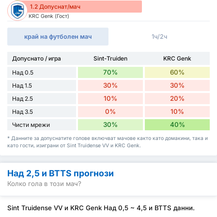
1.2 Допуснат/мач
KRC Genk (Гост)
край на футболен мач
1ч/2ч
Допуснато / игра
Sint-Truiden
KRC Genk
70%
60%
Над 0.5
30%
30%
Над 1.5
10%
20%
Над 2.5
0%
10%
Над 3.5
30%
40%
Чисти мрежи
* Данните за допуснатите голове включват мачове както като домакини, така и
като гости, изиграни от Sint Truidense VV и KRC Genk.
Над 2,5 и BTTS прогнози
Колко гола в този мач?
Sint Truidense VV и KRC Genk Над 0,5 ~ 4,5 и BTTS данни.