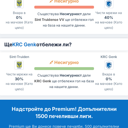
Несигурно
Вкара в
Чисти мрежи на
Съществува
Несигурност
дали
0%
40%
Sint Truidense VV
ще отбележи гол
на мачове (Като
на мачове (Като
на база на нашите данни.
цяло)
цяло)
Ще
KRC Genk
отбележи ли?
Sint-Truiden
KRC Genk
Несигурно
Чисти мрежи на
Вкара в
Съществува
Несигурност
дали
30%
0%
KRC Genk
ще отбележи гол на база
на мачове (Като
на мачове (Като
на нашите данни.
цяло)
цяло)
Надстройте до Premium! Допълнителни
1500 печеливши лиги.
Premium ще Ви донесе повече печалби. 500 допълнителни