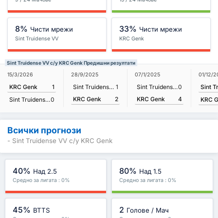
8%
33%
Чисти мрежи
Чисти мрежи
Sint Truidense VV
KRC Genk
Sint Truidense VV с/у KRC Genk Предишни резултати
01/12/
15/3/2026
28/9/2025
07/1/2025
KRC Genk
1
Sint Truidense VV
1
Sint Truidense VV
0
KRC Genk
2
KRC Genk
4
KRC 
Sint Truidense VV
0
Всички прогнози
- Sint Truidense VV с/у KRC Genk
40%
80%
Над 2.5
Над 1.5
Средно за лигата : 0%
Средно за лигата : 0%
45%
2
BTTS
Голове / Мач