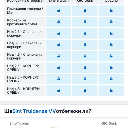
Корнери на отборите
Sint-Truiden
KRC Genk
Средно
Присъдени корнери /
Mач
Корнери за
противника / Мач
Над 2.5 - Спечелени
корнери
Над 3.5 - Спечелени
корнери
Над 4.5 - Спечелени
корнери
Над 2.5 - КОРНЕРИ
СРЕЩУ
Над 3.5 - КОРНЕРИ
СРЕЩУ
Над 4.5 - КОРНЕРИ
СРЕЩУ
Ще
Sint Truidense VV
отбележи ли?
Sint-Truiden
KRC Genk