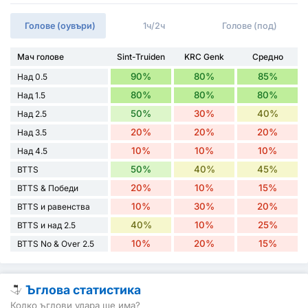
Голове (оувъри)
1ч/2ч
Голове (под)
Мач голове
Sint-Truiden
KRC Genk
Средно
90%
80%
85%
Над 0.5
80%
80%
80%
Над 1.5
50%
30%
40%
Над 2.5
20%
20%
20%
Над 3.5
10%
10%
10%
Над 4.5
50%
40%
45%
BTTS
20%
10%
15%
BTTS & Победи
10%
30%
20%
BTTS и равенства
40%
10%
25%
BTTS и над 2.5
10%
20%
15%
BTTS No & Over 2.5
Ъглова статистика
Колко ъглови удара ще има?