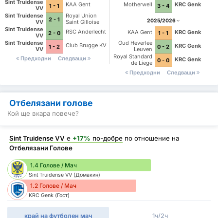
Sint Truidense
KAA Gent
Motherwell
KRC Genk
1 - 1
3 - 4
VV
Sint Truidense
Royal Union
2 - 1
2025/2026
VV
Saint Gilloise
Sint Truidense
RSC Anderlecht
KAA Gent
KRC Genk
2 - 0
1 - 1
VV
Sint Truidense
Oud Heverlee
Club Brugge KV
KRC Genk
1 - 2
0 - 2
VV
Leuven
Royal Standard
Предходни
Следващи
KRC Genk
0 - 0
de Liege
Предходни
Следващи
Отбелязани голове
Кой ще вкара повече?
Sint Truidense VV
е
+17%
по-добре
по отношение на
Отбелязани Голове
1.4 Голове / Мач
Sint Truidense VV (Домакин)
1.2 Голове / Мач
KRC Genk (Гост)
край на футболен мач
1ч/2ч