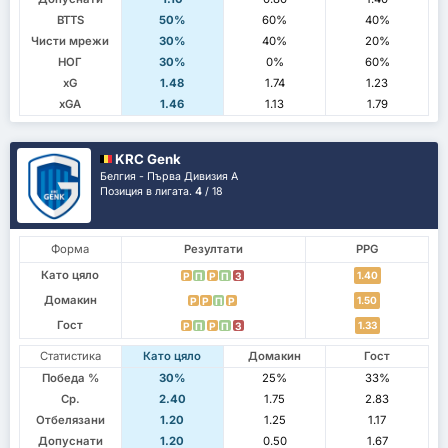
BTTS
50%
60%
40%
Чисти мрежи
30%
40%
20%
НОГ
30%
0%
60%
xG
1.48
1.74
1.23
xGA
1.46
1.13
1.79
KRC Genk
Белгия - Първа Дивизия А
Позиция в лигата.
4
/ 18
Форма
Резултати
PPG
Като цяло
1.40
P
П
P
П
З
Домакин
1.50
P
P
П
P
Гост
1.33
P
П
P
П
З
Статистика
Като цяло
Домакин
Гост
Победа %
30%
25%
33%
Ср.
2.40
1.75
2.83
Отбелязани
1.20
1.25
1.17
Допуснати
1.20
0.50
1.67