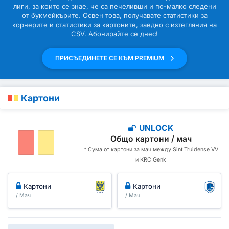
лиги, за които се знае, че са печеливши и по-малко следени
от букмейкърите. Освен това, получавате статистики за
корнерите и статистики за картоните, заедно с изтегляния на
CSV. Абонирайте се днес!
ПРИСЪЕДИНЕТЕ СЕ КЪМ PREMIUM
Картони
UNLOCK
Общо картони / мач
* Сума от картони за мач между Sint Truidense VV
и KRC Genk
Картони
Картони
/ Мач
/ Мач