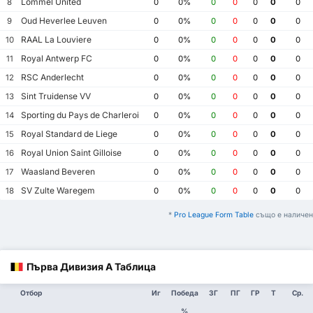
Lommel United
8
0
0%
0
0
0
0
0
Oud Heverlee Leuven
9
0
0%
0
0
0
0
0
RAAL La Louviere
10
0
0%
0
0
0
0
0
Royal Antwerp FC
11
0
0%
0
0
0
0
0
RSC Anderlecht
12
0
0%
0
0
0
0
0
Sint Truidense VV
13
0
0%
0
0
0
0
0
Sporting du Pays de Charleroi
14
0
0%
0
0
0
0
0
Royal Standard de Liege
15
0
0%
0
0
0
0
0
Royal Union Saint Gilloise
16
0
0%
0
0
0
0
0
Waasland Beveren
17
0
0%
0
0
0
0
0
SV Zulte Waregem
18
0
0%
0
0
0
0
0
*
Pro League Form Table
също е наличен
Първа Дивизия А Таблица
Отбор
Иг
Победа
ЗГ
ПГ
ГР
Т
Ср.
%