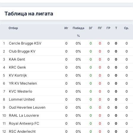
Таблица на лигата
Отбор
Иг
Победа
ЗГ
ПГ
ГР
Т
Ср.
%
Cercle Brugge KSV
1
0
0%
0
0
0
0
0
Club Brugge KV
2
0
0%
0
0
0
0
0
KAA Gent
3
0
0%
0
0
0
0
0
KRC Genk
4
0
0%
0
0
0
0
0
KV Kortrijk
5
0
0%
0
0
0
0
0
YR KV Mechelen
6
0
0%
0
0
0
0
0
KVC Westerlo
7
0
0%
0
0
0
0
0
Lommel United
8
0
0%
0
0
0
0
0
Oud Heverlee Leuven
9
0
0%
0
0
0
0
0
RAAL La Louviere
10
0
0%
0
0
0
0
0
Royal Antwerp FC
11
0
0%
0
0
0
0
0
RSC Anderlecht
12
0
0%
0
0
0
0
0