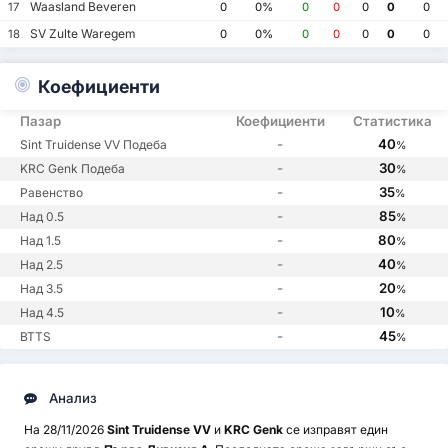
Waasland Beveren
17
0
0%
0
0
0
0
0
SV Zulte Waregem
18
0
0%
0
0
0
0
0
Коефициенти
Пазар
Коефициенти
Статистика
-
40
Sint Truidense VV Подеба
%
-
30
KRC Genk Подеба
%
-
35
Равенство
%
-
85
Над 0.5
%
-
80
Над 1.5
%
-
40
Над 2.5
%
-
20
Над 3.5
%
-
10
Над 4.5
%
-
45
BTTS
%
Анализ
На 28/11/2026
Sint Truidense VV
и
KRC Genk
се изправят един