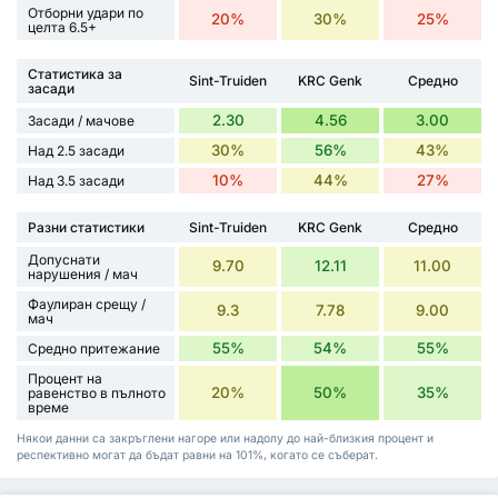
Отборни удари по
20%
30%
25%
целта 6.5+
Статистика за
Sint-Truiden
KRC Genk
Средно
засади
2.30
4.56
3.00
Засади / мачове
30%
56%
43%
Над 2.5 засади
10%
44%
27%
Над 3.5 засади
Разни статистики
Sint-Truiden
KRC Genk
Средно
Допуснати
9.70
12.11
11.00
нарушения / мач
Фаулиран срещу /
9.3
7.78
9.00
мач
55%
54%
55%
Средно притежание
Процент на
20%
50%
35%
равенство в пълното
време
Някои данни са закръглени нагоре или надолу до най-близкия процент и
респективно могат да бъдат равни на 101%, когато се съберат.