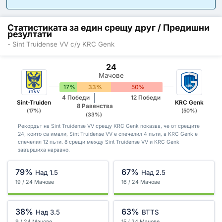
Статистиката за един срещу друг / Предишни
резултати
- Sint Truidense VV с/у KRC Genk
24
Мачове
17%
33%
50%
4 Победи
12 Победи
Sint-Truiden
KRC Genk
8 Равенства
(17%)
(50%)
(33%)
Рекордът на Sint Truidense VV срещу KRC Genk показва, че от срещите
24, които са имали, Sint Truidense VV е спечелил 4 пъти, а KRC Genk е
спечелил 12 пъти. 8 срещи между Sint Truidense VV и KRC Genk
завършиха наравно.
79%
67%
Над 1.5
Над 2.5
19 / 24 Мачове
16 / 24 Мачове
38%
63%
Над 3.5
BTTS
9 / 24 Мачове
15 / 24 Мачове