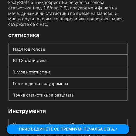
FootyStats е най-добрият Ви ресурс за голова
статистика (над 2.5/под 2.5), полувреме и финал на
мача, динамични статистики по време на мачове, и
много други. Ако имате въпроси или препоръки, моля,
свържете се с нас.
статистика
Над/Под голове
BTTS статистика
Ъглова статистика
Гол и в двете полувремена
Точна статистика за резултата
Инструменти
Конвертор на коефициенти - Преобразуване на
ПРИСЪЕДИНЕТЕ СЕ ПРЕМИУМ. ПЕЧАЛБА СЕГА.