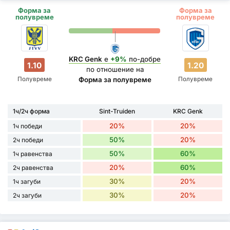
Форма за
Форма за
полувреме
полувреме
KRC Genk
е
+9%
по-добре
1.10
1.20
по отношение на
Полувреме
Полувреме
Форма за полувреме
1ч/2ч форма
Sint-Truiden
KRC Genk
20%
20%
1ч победи
50%
20%
2ч победи
50%
60%
1ч равенства
20%
60%
2ч равенства
30%
20%
1ч загуби
30%
20%
2ч загуби