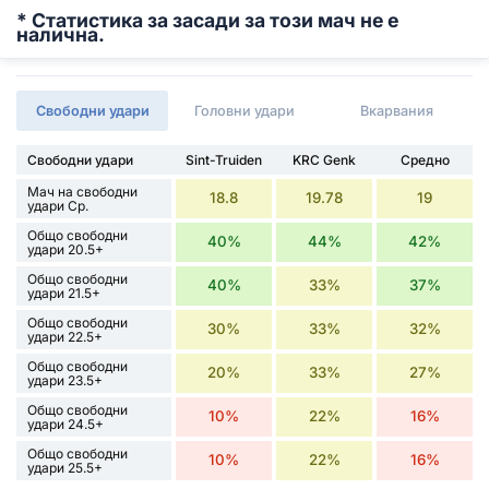
* Статистика за засади за този мач не е
налична.
Свободни удари
Головни удари
Вкарвания
Свободни удари
Sint-Truiden
KRC Genk
Средно
Мач на свободни
18.8
19.78
19
удари Ср.
Общо свободни
40%
44%
42%
удари 20.5+
Общо свободни
40%
33%
37%
удари 21.5+
Общо свободни
30%
33%
32%
удари 22.5+
Общо свободни
20%
33%
27%
удари 23.5+
Общо свободни
10%
22%
16%
удари 24.5+
Общо свободни
10%
22%
16%
удари 25.5+