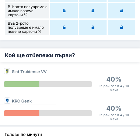
В 1-вото полувреме е
имало повече
картони %
Във 2-рото
полувреме е имало
повече картони %
Кой ще отбележи първи?
Sint Truidense VV
40%
Първи гол в 4 / 10
мача
KRC Genk
40%
Първи гол в 4 / 10
мача
Голове по минути