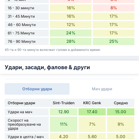
16%
8%
16 - 30 минути
16%
17%
31 - 45 Минути
12%
17%
46 - 60 Минути
24%
17%
61 - 75 Минути
28%
25%
76 - 90 Минути
45-та и 90-та минута включват голове в добавеното време.
Удари, засади, фалове & други
Отборни удари
Мач удари
Отборни удари
Sint-Truiden
KRC Genk
Средно
12.90
17.40
15.00
Удари на мач
Скорост на
11%
7%
9%
преобразуване на
удара
4.20
5.60
5.00
Удари в целта / мач