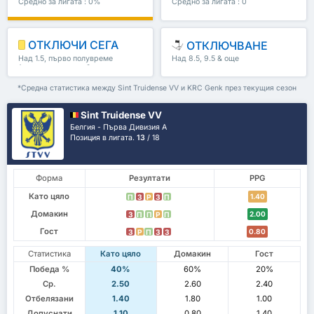
Средно за лигата : 0%
Средно за лигата : 0
ОТКЛЮЧИ СЕГА
ОТКЛЮЧВАНЕ
Над 1.5, първо полувреме
Над 8.5, 9.5 & още
/второ полувреме & още
*Средна статистика между Sint Truidense VV и KRC Genk през текущия сезон
Sint Truidense VV
Белгия - Първа Дивизия А
Позиция в лигата.
13
/ 18
Форма
Резултати
PPG
Като цяло
1.40
П
З
P
З
П
Домакин
2.00
З
П
П
P
П
Гост
0.80
З
P
П
З
З
Статистика
Като цяло
Домакин
Гост
Победа %
40%
60%
20%
Ср.
2.50
2.60
2.40
Отбелязани
1.40
1.80
1.00
Допуснати
1.10
0.80
1.40