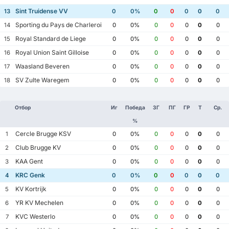
Sint Truidense VV
13
0
0%
0
0
0
0
0
Sporting du Pays de Charleroi
14
0
0%
0
0
0
0
0
Royal Standard de Liege
15
0
0%
0
0
0
0
0
Royal Union Saint Gilloise
16
0
0%
0
0
0
0
0
Waasland Beveren
17
0
0%
0
0
0
0
0
SV Zulte Waregem
18
0
0%
0
0
0
0
0
Отбор
Иг
Победа
ЗГ
ПГ
ГР
Т
Ср.
%
Cercle Brugge KSV
1
0
0%
0
0
0
0
0
Club Brugge KV
2
0
0%
0
0
0
0
0
KAA Gent
3
0
0%
0
0
0
0
0
KRC Genk
4
0
0%
0
0
0
0
0
KV Kortrijk
5
0
0%
0
0
0
0
0
YR KV Mechelen
6
0
0%
0
0
0
0
0
KVC Westerlo
7
0
0%
0
0
0
0
0