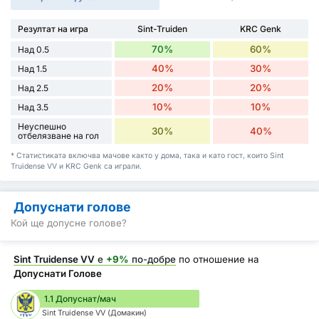
Резултат на игра
Sint-Truiden
KRC Genk
70%
60%
Над 0.5
40%
30%
Над 1.5
20%
20%
Над 2.5
10%
10%
Над 3.5
Неуспешно
30%
40%
отбелязване на гол
* Статистиката включва мачове както у дома, така и като гост, които Sint
Truidense VV и KRC Genk са играли.
Допуснати голове
Кой ще допусне голове?
Sint Truidense VV
е
+9%
по-добре
по отношение на
Допуснати Голове
1.1 Допуснат/мач
Sint Truidense VV (Домакин)