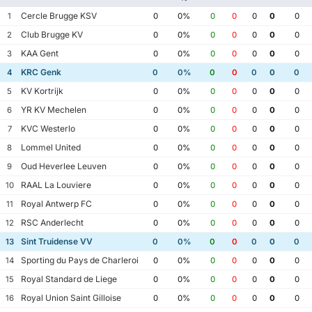
Cercle Brugge KSV
1
0
0%
0
0
0
0
0
Club Brugge KV
2
0
0%
0
0
0
0
0
KAA Gent
3
0
0%
0
0
0
0
0
KRC Genk
4
0
0%
0
0
0
0
0
KV Kortrijk
5
0
0%
0
0
0
0
0
YR KV Mechelen
6
0
0%
0
0
0
0
0
KVC Westerlo
7
0
0%
0
0
0
0
0
Lommel United
8
0
0%
0
0
0
0
0
Oud Heverlee Leuven
9
0
0%
0
0
0
0
0
RAAL La Louviere
10
0
0%
0
0
0
0
0
Royal Antwerp FC
11
0
0%
0
0
0
0
0
RSC Anderlecht
12
0
0%
0
0
0
0
0
Sint Truidense VV
13
0
0%
0
0
0
0
0
Sporting du Pays de Charleroi
14
0
0%
0
0
0
0
0
Royal Standard de Liege
15
0
0%
0
0
0
0
0
Royal Union Saint Gilloise
16
0
0%
0
0
0
0
0