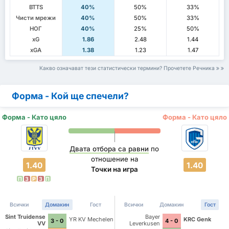
BTTS
40%
50%
33%
Чисти мрежи
40%
50%
33%
НОГ
40%
25%
50%
xG
1.86
2.48
1.44
xGA
1.38
1.23
1.47
Какво означават тези статистически термини? Прочетете Речника
Форма - Кой ще спечели?
Форма - Като цяло
Форма - Като цяло
Двата отбора са равни
по
отношение на
1.40
1.40
Точки на игра
П
З
P
З
П
Всички
Домакин
Гост
Всички
Домакин
Гост
Sint Truidense
Bayer
YR KV Mechelen
KRC Genk
3 - 0
4 - 0
VV
Leverkusen