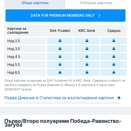
Общо картони
Отборни картони
DATA FOR PREMIUM MEMBERS ONLY
Картони за
Sint-Truiden
KRC Genk
Средно
съвпадение
Над 2.5
Над 3.5
Над 4.5
Над 5.5
Над 6,5
Общо картони за мачове за Sint Truidense VV и KRC Genk. Средната стойност за
лигата е средната за Първа Дивизия А. Имало е 0 картони в 0 мача през
2026/2027 сезона.
Първа Дивизия А Статистика за жълти/червени картони
Първо/Второ полувреме Победа-Равенство-
Загуба