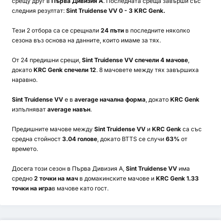
срещу друг в
Първа Дивизия А
. Последната среща завърши със
следния резултат:
Sint Truidense VV 0 - 3 KRC Genk.
Тези 2 отбора са се срещнали
24 пъти
в последните няколко
сезона въз основа на данните, които имаме за тях.
От 24 предишни срещи,
Sint Truidense VV спечели 4 мачове
,
докато
KRC Genk спечели 12
. 8 мачовете между тях завършиха
наравно.
Sint Truidense VV
е в
average начална форма
, докато
KRC Genk
изпълняват
average навън
.
Предишните мачове между
Sint Truidense VV
и
KRC Genk
са със
средна стойност
3.04 голове
, докато BTTS се случи
63%
от
времето.
Досега този сезон в Първа Дивизия А,
Sint Truidense VV
има
средно
2 точки на мач
в домакинските мачове и
KRC Genk 1.33
точки на игра
в мачове като гост.