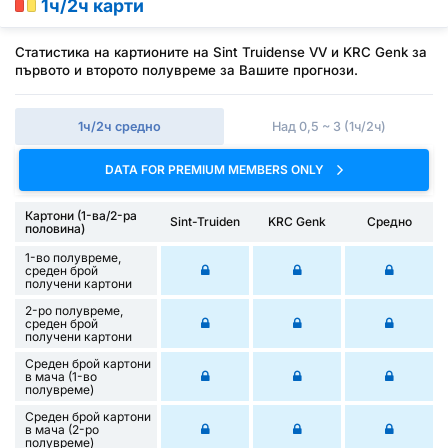
1ч/2ч карти
Статистика на картионите на Sint Truidense VV и KRC Genk за
първото и второто полувреме за Вашите прогнози.
1ч/2ч средно
Над 0,5 ~ 3 (1ч/2ч)
DATA FOR PREMIUM MEMBERS ONLY
Картони (1-ва/2-ра
Sint-Truiden
KRC Genk
Средно
половина)
1-во полувреме,
среден брой
получени картони
2-ро полувреме,
среден брой
получени картони
Среден брой картони
в мача (1-во
полувреме)
Среден брой картони
в мача (2-ро
полувреме)