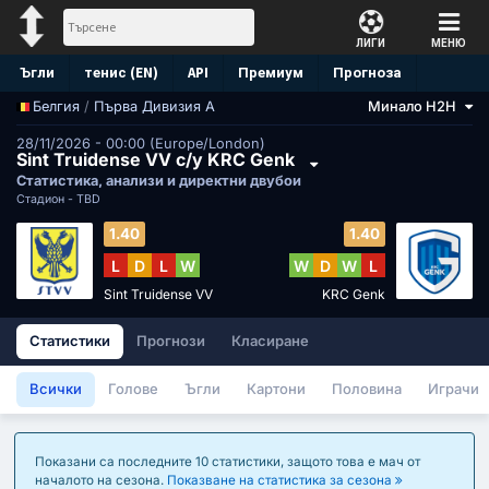
ЛИГИ
МЕНЮ
Ъгли
тенис (EN)
API
Премиум
Прогноза
/
Първа Дивизия А
Минало H2H
Белгия
28/11/2026 - 00:00 (Europe/London)
Sint Truidense VV с/у KRC Genk
Статистика, анализи и директни двубои
Стадион -
TBD
1.40
1.40
L
D
L
W
W
D
W
L
Sint Truidense VV
KRC Genk
Статистики
Прогнози
Класиране
Всички
Голове
Ъгли
Картони
Половина
Играчи
Показани са последните 10 статистики, защото това е мач от
началото на сезона.
Показване на статистика за сезона