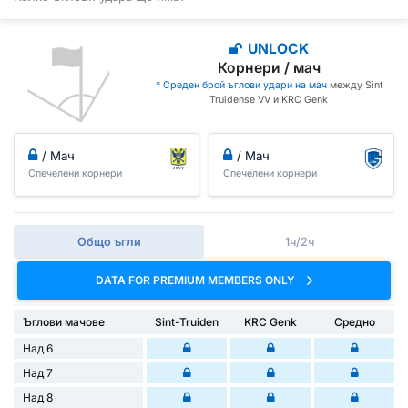
UNLOCK
Корнери / мач
* Среден брой ъглови удари на мач
между Sint
Truidense VV и KRC Genk
/ Мач
/ Мач
Спечелени корнери
Спечелени корнери
Общо ъгли
1ч/2ч
DATA FOR PREMIUM MEMBERS ONLY
Ъглови мачове
Sint-Truiden
KRC Genk
Средно
Над 6
Над 7
Над 8