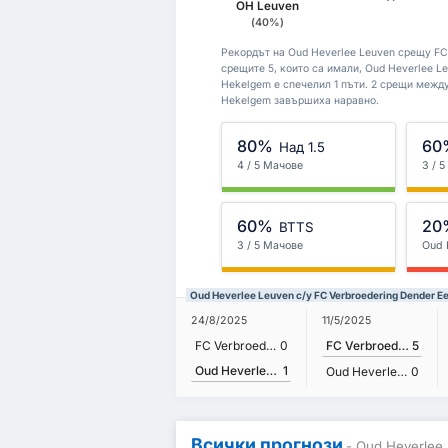
OH Leuven
(40%)
Рекордът на Oud Heverlee Leuven срещу FC 
срещите 5, които са имали, Oud Heverlee Le
Hekelgem е спечелил 1 пъти. 2 срещи между
Hekelgem завършиха наравно.
80%
60
Над 1.5
4 / 5 Мачове
3 / 
60%
20
BTTS
3 / 5 Мачове
Oud 
Oud Heverlee Leuven с/у FC Verbroedering Dender 
24/8/2025
11/5/2025
FC Verbroedering Dender Eendracht Hekelgem
0
FC Verbroedering Dender Eendracht Hekelgem
5
Oud Heverlee Leuven
1
Oud Heverlee Leuven
0
Всички прогнози
- Oud Heverlee