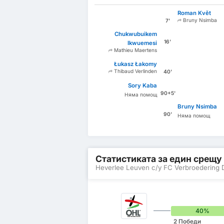
Roman Květ
Bruny Nsimba
7'
Chukwubuikem
16'
Ikwuemesi
Mathieu Maertens
Łukasz Łakomy
Thibaud Verlinden
40'
Sory Kaba
90+5'
Няма помощ
Bruny Nsimba
90'
Няма помощ
Статистиката за един срещу
Heverlee Leuven с/у FC Verbroedering
40%
2 Победи