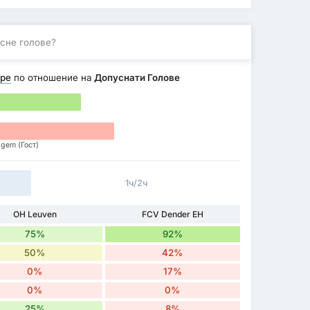
сне голове?
ре
по отношение на
Допуснати Голове
lgem (Гост)
1ч/2ч
OH Leuven
FCV Dender EH
75%
92%
50%
42%
0%
17%
0%
0%
25%
8%