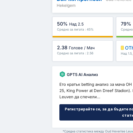
Hekelgem
50%
79%
Над 2.5
Средно за лигата : 45%
Средно 
2.38
ОТ
Голове / Мач
Средно за лигата : 2.56
Над 1.5
/второ 
GPT5 AI Анализ
Ето кратък betting анализ за мача O
25, King Power at Den Dreef Stadion
Leuven да спечели...
Регистрирайте се, за да бъдете п
стат
*Средна статистика между Oud Heverlee Leuv