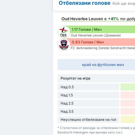
Отбелязани голове
Кой ще вка
Oud Heverlee Leuven
е
+41%
по-доб
1.17 Голове / Мач
Oud Heverlee Leuven (Домакин)
0.83 Голове / Мач
FC Verbroedering Dender Eendracht Heke
край на футболен мач
Резултат на игра
Над 0.5
Над 1.5
Над 2.5
Над 3.5
Неуспешно отбелязване на гол
* Статистика от рекорда за отбелязани голове у 
Eendracht Hekelgem при мачове като гост.