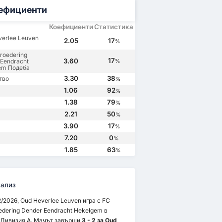
ефициенти
Коефициенти
Статистика
verlee Leuven
2.05
17
%
roedering
17
3.60
Eendracht
%
em Подеба
3.30
38
тво
%
1.06
92
%
1.38
79
%
2.21
50
%
3.90
17
%
7.20
0
%
1.85
63
%
ализ
2/2026, Oud Heverlee Leuven игра с FC
edering Dender Eendracht Hekelgem в
Дивизия А. Мачът завърши
3 - 2 за Oud