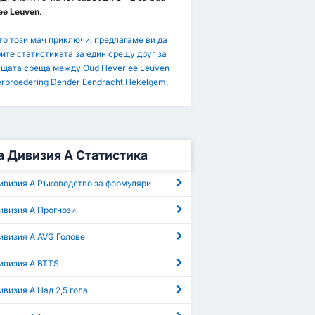
ee Leuven
.
то този мач приключи, предлагаме ви да
ите статистиката за един срещу друг за
щата среща между Oud Heverlee Leuven
erbroedering Dender Eendracht Hekelgem.
 Дивизия А Статистика
ивизия А Ръководство за формуляри
ивизия А Прогнози
ивизия А AVG Голове
ивизия А BTTS
визия А Над 2,5 гола