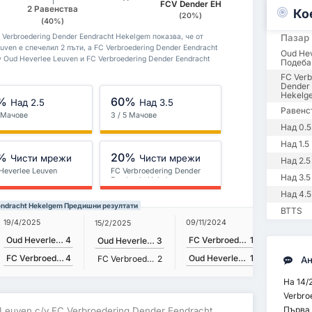
FCV Dender EH
2 Равенства
Ко
(20%)
(40%)
Verbroedering Dender Eendracht Hekelgem показва, че от
Пазар
uven е спечелил 2 пъти, а FC Verbroedering Dender Eendracht
Oud He
 Oud Heverlee Leuven и FC Verbroedering Dender Eendracht
Подеба
FC Verb
Dender 
Hekelg
%
60%
Над 2.5
Над 3.5
Равенс
5 Мачове
3 / 5 Мачове
Над 0.5
Над 1.5
%
20%
Чисти мрежи
Чисти мрежи
Над 2.5
Heverlee Leuven
FC Verbroedering Dender
Над 3.5
Eendracht Hekelgem
Над 4.5
Eendracht Hekelgem Предишни резултати
BTTS
19/4/2025
09/11/2024
15/2/2025
Oud Heverlee Leuven
4
FC Verbroedering Dender Eendracht Hekelgem
1
Oud Heverlee Leuven
3
FC Verbroedering Dender Eendracht Hekelgem
4
Oud Heverlee Leuven
1
FC Verbroedering Dender Eendracht Hekelgem
2
Ан
На 14/
Verbro
Първа 
 Leuven с/у FC Verbroedering Dender Eendracht