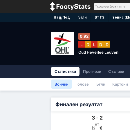
Над/Под
Ъгли
BTTS
тенис (E
0.92
L
D
L
D
D
Oud Heverlee Leuven
Статистики
Прогнози
Състави
Всички
Голове
Ъгли
Картони
Финален резултат
3
-
2
HT
(2 - 1)