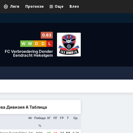
Лиги
Прогнози
Още
Влез
0.83
W
W
D
D
L
FC Verbroedering Dender
Eendracht Hekelgem
ва Дивизия А Таблица
Иг
Победа
ЗГ
ПГ
ГР
Т
Ср.
%