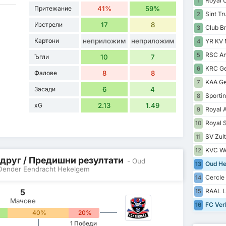
Royal U
1
Притежание
41%
59%
Sint Tr
2
Изстрели
17
8
Club B
3
Картони
неприложим
неприложим
YR KV 
4
RSC An
5
Ъгли
10
7
KRC G
6
Фалове
8
8
KAA Ge
7
Засади
6
4
Sportin
8
xG
2.13
1.49
Royal 
9
Royal S
10
SV Zul
11
KVC We
12
 друг / Предишни резултати
- Oud
Oud He
13
 Dender Eendracht Hekelgem
Cercle
14
5
RAAL L
15
Мачове
FC Ver
16
40%
20%
1 Победи