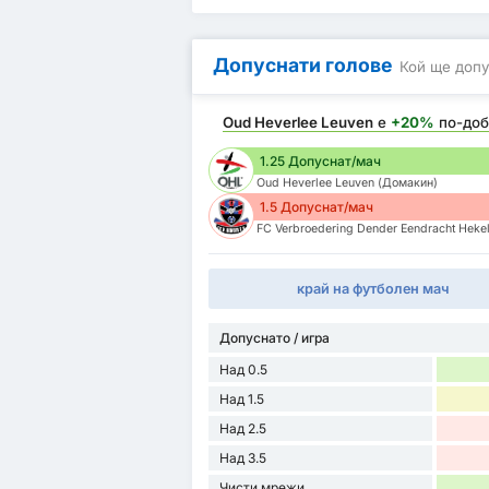
Допуснати голове
Кой ще допу
Oud Heverlee Leuven
е
+20%
по-доб
1.25 Допуснат/мач
Oud Heverlee Leuven (Домакин)
1.5 Допуснат/мач
FC Verbroedering Dender Eendracht Heke
край на футболен мач
Допуснато / игра
Над 0.5
Над 1.5
Над 2.5
Над 3.5
Чисти мрежи