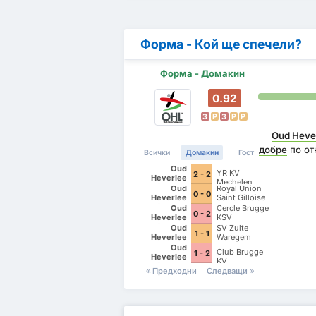
Форма - Кой ще спечели?
Форма - Домакин
0.92
З
P
З
P
P
Oud Heve
добре
по от
Всички
Домакин
Гост
Oud
YR KV
2 - 2
Heverlee
Mechelen
Leuven
Oud
Royal Union
0 - 0
Heverlee
Saint Gilloise
Leuven
Oud
Cercle Brugge
0 - 2
Heverlee
KSV
Leuven
Oud
SV Zulte
1 - 1
Heverlee
Waregem
Leuven
Oud
Club Brugge
1 - 2
Heverlee
KV
Leuven
Предходни
Следващи