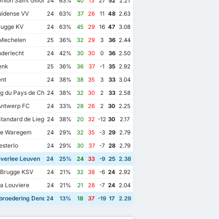
nion Saint Gilloise
24
63%
40
13
27
52
2.21
uidense VV
24
63%
37
26
11
48
2.63
rugge KV
24
63%
45
29
16
47
3.08
Mechelen
25
36%
32
29
3
36
2.44
derlecht
24
42%
30
30
0
36
2.50
enk
25
36%
36
37
-1
35
2.92
nt
24
38%
38
35
3
33
3.04
g du Pays de Charleroi
24
38%
32
30
2
33
2.58
Antwerp FC
24
33%
28
26
2
30
2.25
tandard de Liege
24
38%
20
32
-12
30
2.17
te Waregem
24
29%
32
35
-3
29
2.79
sterlo
24
29%
30
37
-7
28
2.79
verlee Leuven
24
25%
24
33
-9
25
2.38
 Brugge KSV
24
21%
32
38
-6
24
2.92
a Louviere
24
21%
21
28
-7
24
2.04
broedering Dender Eendracht Hekelgem
24
13%
18
37
-19
17
2.29