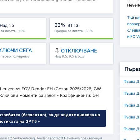
Heverl
Тъй ка
провер
63%
Над 1.5
BTTS
следва
за лигата : 75%
Средно за лигата : 53%
и FC V
КЛЮЧИ СЕГА
ОТКЛЮЧВАНЕ
, първо полувреме
Над 8.5, 9.5 & още
полувреме & още
Първа
Първа Д
H Leuven vs FCV Dender EH (Сезон 2025/2026, GW
Първа Д
). Ключови моменти за залог - Коэффициенти: OH
Първа Д
отребител (безплатно), за да видите анализа на
Първа Д
истиката на GPT5 »
Първа Ди
en и FC Verbroedering Dender Eendracht Hekelgem през текущия