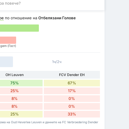
ра повече?
ре
по отношение на
Отбелязани Голове
lgem (Гост)
1ч/2ч
OH Leuven
FCV Dender EH
75%
67%
25%
17%
8%
0%
8%
0%
25%
33%
дома на Oud Heverlee Leuven и данните на FC Verbroedering Dender