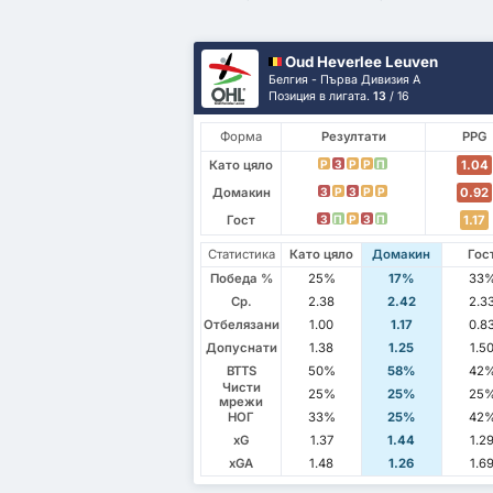
Oud Heverlee Leuven
Белгия - Първа Дивизия А
Позиция в лигата.
13
/ 16
Форма
Резултати
PPG
Като цяло
1.04
P
З
P
P
П
Домакин
0.92
З
P
З
P
P
Гост
1.17
З
П
P
З
П
Статистика
Като цяло
Домакин
Гос
Победа %
25%
17%
33
Ср.
2.38
2.42
2.3
Отбелязани
1.00
1.17
0.8
Допуснати
1.38
1.25
1.5
BTTS
50%
58%
42
Чисти
25%
25%
25
мрежи
НОГ
33%
25%
42
xG
1.37
1.44
1.2
xGA
1.48
1.26
1.6