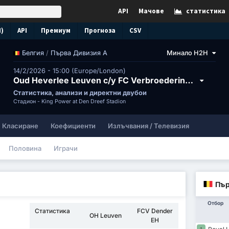
API
Мачове
статистика
N)
API
Премиум
Прогноза
CSV
/
Първа Дивизия А
Минало H2H
Белгия
14/2/2026 - 15:00 (Europe/London)
Oud Heverlee Leuven с/у FC Verbroedering Dender Eendracht Hekelgem
Статистика, анализи и директни двубои
Стадион -
King Power at Den Dreef Stadion
Класиране
Коефициенти
Излъчвания / Телевизия
Половина
Играчи
Пър
Отбор
Статистика
FCV Dender
OH Leuven
EH