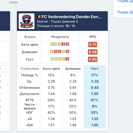
Първа Д
сезон
Първа Д
FC Verbroedering Dender Eendracht Hekelgem
Белгия - Първа Дивизия А
Позиция в лигата.
16
/ 16
Форма
Резултати
PPG
Като цяло
0.71
P
П
P
З
З
Домакин
0.58
P
З
З
П
З
Гост
0.83
П
П
P
P
З
т
Статистика
Като цяло
Домакин
Гост
%
Победа %
13%
8%
17%
3
Ср.
2.29
2.25
2.33
3
Отбелязани
0.75
0.67
0.83
0
Допуснати
1.54
1.58
1.50
%
BTTS
54%
42%
67%
Чисти
%
17%
25%
8%
мрежи
%
НОГ
42%
50%
33%
9
xG
1.24
1.23
1.25
9
xGA
1.57
1.49
1.65