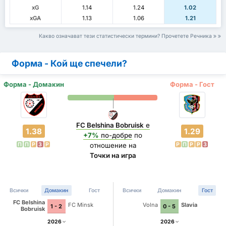
xG
1.14
1.24
1.02
xGA
1.13
1.06
1.21
Какво означават тези статистически термини? Прочетете Речника
Форма - Кой ще спечели?
Форма - Домакин
Форма - Гост
FC Belshina Bobruisk
е
1.38
1.29
+7%
по-добре
по
П
П
P
З
P
P
П
P
P
З
отношение на
Точки на игра
Всички
Домакин
Гост
Всички
Домакин
Гост
FC Belshina
FC Minsk
Volna
Slavia
1 - 2
0 - 5
Bobruisk
2026
2026