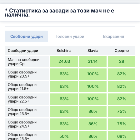
* Статистика за засади за този мач не е
налична.
Свободни удари
Головни удари
Вкарвания
Свободни удари
Belshina
Slavia
Средно
Мач на свободни
24.63
31.14
28
удари Ср.
Общо свободни
63%
100%
82%
удари 20.5+
Общо свободни
63%
100%
82%
удари 21.5+
Общо свободни
63%
100%
82%
удари 22.5+
Общо свободни
63%
86%
75%
удари 23.5+
Общо свободни
63%
86%
75%
удари 24.5+
Общо свободни
50%
86%
68%
удари 25.5+