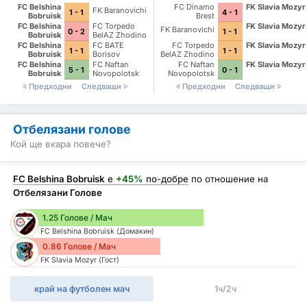
FC Belshina
FC Dinamo
FK Slavia Mozyr
FK Baranovichi
1 - 1
4 - 1
Bobruisk
Brest
FC Belshina
FC Torpedo
FK Slavia Mozyr
FK Baranovichi
0 - 2
1 - 1
Bobruisk
BelAZ Zhodino
FC Belshina
FC BATE
FC Torpedo
FK Slavia Mozyr
1 - 1
1 - 1
Bobruisk
Borisov
BelAZ Zhodino
FC Belshina
FC Naftan
FC Naftan
FK Slavia Mozyr
5 - 1
0 - 1
Bobruisk
Novopolotsk
Novopolotsk
Предходни
Следващи
Предходни
Следващи
Отбелязани голове
Кой ще вкара повече?
FC Belshina Bobruisk
е
+45%
по-добре
по отношение на
Отбелязани Голове
1.25 Голове / Мач
FC Belshina Bobruisk (Домакин)
0.86 Голове / Мач
FK Slavia Mozyr (Гост)
край на футболен мач
1ч/2ч