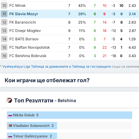
FC Minsk
10
7
43%
7
10
-3
10
2.43
FK Slavia Mozyr
11
7
29%
6
9
-3
9
2.14
FK Baranovichi
12
8
25%
7
14
-7
8
2.63
FC Dnepr Mogilev
13
9
11%
6
18
-12
5
2.67
FC BATE Borisov
14
7
0%
2
7
-5
4
1.29
FC Naftan Novopolotsk
15
7
0%
9
22
-13
1
4.43
FC Belshina Bobruisk
16
7
0%
3
21
-18
0
3.43
*
Vysheyshaya Liga Таблица за домакините и Таблица за гостуващите
също са налични
Кои играчи ще отбележат гол?
Топ Резултати
-
Belshina
Nikita Golub 5
Vladislav Solanovich 2
Timur Galimzyanov 2