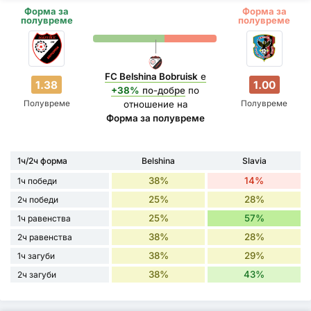
Форма за
Форма за
полувреме
полувреме
FC Belshina Bobruisk
е
1.38
1.00
+38%
по-добре
по
Полувреме
Полувреме
отношение на
Форма за полувреме
1ч/2ч форма
Belshina
Slavia
38%
14%
1ч победи
25%
28%
2ч победи
25%
57%
1ч равенства
38%
28%
2ч равенства
38%
29%
1ч загуби
38%
43%
2ч загуби