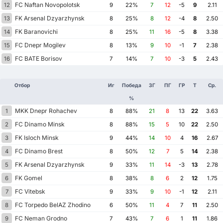
FC Naftan Novopolotsk
12
9
22%
7
12
-5
9
2.11
FK Arsenal Dzyarzhynsk
13
8
25%
8
12
-4
8
2.50
FK Baranovichi
14
8
25%
11
16
-5
8
3.38
FC Dnepr Mogilev
15
8
13%
9
10
-1
7
2.38
FC BATE Borisov
16
7
14%
7
10
-3
5
2.43
Отбор
Иг
Победа
ЗГ
ПГ
ГР
Т
Ср.
%
MKK Dnepr Rohachev
1
8
88%
21
8
13
22
3.63
FC Dinamo Minsk
2
8
88%
15
5
10
22
2.50
FK Isloch Minsk
3
9
44%
14
10
4
16
2.67
FC Dinamo Brest
4
8
50%
12
7
5
14
2.38
FK Arsenal Dzyarzhynsk
5
9
33%
11
14
-3
13
2.78
FK Gomel
6
8
38%
8
6
2
12
1.75
FC Vitebsk
7
9
33%
9
10
-1
12
2.11
FC Torpedo BelAZ Zhodino
8
6
50%
11
4
7
11
2.50
FC Neman Grodno
9
7
43%
7
6
1
11
1.86