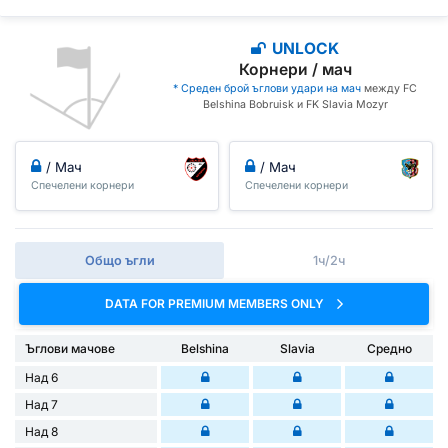
UNLOCK
Корнери / мач
* Среден брой ъглови удари на мач
между FC
Belshina Bobruisk и FK Slavia Mozyr
/ Мач
/ Мач
Спечелени корнери
Спечелени корнери
Общо ъгли
1ч/2ч
DATA FOR PREMIUM MEMBERS ONLY
Ъглови мачове
Belshina
Slavia
Средно
Над 6
Над 7
Над 8