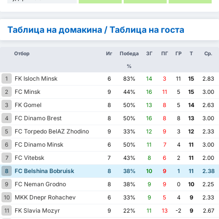
Таблица на домакина / Таблица на госта
Отбор
Иг
Победа
ЗГ
ПГ
ГР
Т
Ср.
%
FK Isloch Minsk
1
6
83%
14
3
11
15
2.83
FC Minsk
2
9
44%
16
11
5
15
3.00
FK Gomel
3
8
50%
13
8
5
14
2.63
FC Dinamo Brest
4
8
50%
16
8
8
13
3.00
FC Torpedo BelAZ Zhodino
5
9
33%
12
9
3
12
2.33
FC Dinamo Minsk
6
6
50%
11
7
4
11
3.00
FC Vitebsk
7
7
43%
8
6
2
11
2.00
FC Belshina Bobruisk
8
8
38%
10
9
1
11
2.38
FC Neman Grodno
9
8
38%
9
9
0
10
2.25
MKK Dnepr Rohachev
10
6
33%
9
5
4
9
2.33
FK Slavia Mozyr
11
9
22%
11
13
-2
9
2.67