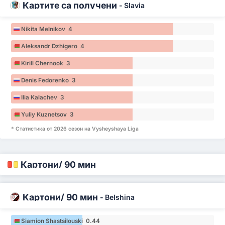
Картите са получени
-
Slavia
Nikita Melnikov 4
Aleksandr Dzhigero 4
Kirill Chernook 3
Denis Fedorenko 3
Ilia Kalachev 3
Yuliy Kuznetsov 3
* Статистика от 2026 сезон на Vysheyshaya Liga
Картони/ 90 мин
Картони/ 90 мин
-
Belshina
Siamion Shastsilouski 0.44