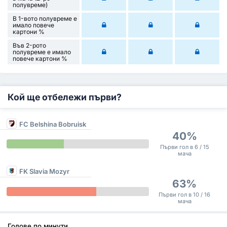
полувреме)
В 1-вото полувреме е
имало повече
картони %
Във 2-рото
полувреме е имало
повече картони %
Кой ще отбележи първи?
FC Belshina Bobruisk
40%
Първи гол в 6 / 15
мача
FK Slavia Mozyr
63%
Първи гол в 10 / 16
мача
Голове по минути