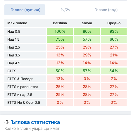
Голове (оувъри)
1ч/2ч
Голове (под)
Мач голове
Belshina
Slavia
Средно
100%
86%
93%
Над 0.5
75%
57%
66%
Над 1.5
25%
29%
27%
Над 2.5
13%
29%
21%
Над 3.5
13%
14%
14%
Над 4.5
50%
57%
54%
BTTS
13%
0%
7%
BTTS & Победи
25%
28%
27%
BTTS и равенства
25%
28%
27%
BTTS и над 2.5
0%
0%
0%
BTTS No & Over 2.5
Ъглова статистика
Колко ъглови удара ще има?