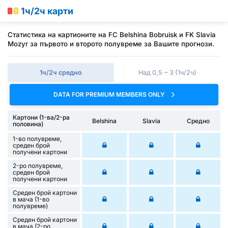
1ч/2ч карти
Статистика на картионите на FC Belshina Bobruisk и FK Slavia
Mozyr за първото и второто полувреме за Вашите прогнози.
1ч/2ч средно
Над 0,5 ~ 3 (1ч/2ч)
DATA FOR PREMIUM MEMBERS ONLY
Картони (1-ва/2-ра
Belshina
Slavia
Средно
половина)
1-во полувреме,
среден брой
получени картони
2-ро полувреме,
среден брой
получени картони
Среден брой картони
в мача (1-во
полувреме)
Среден брой картони
в мача (2-ро