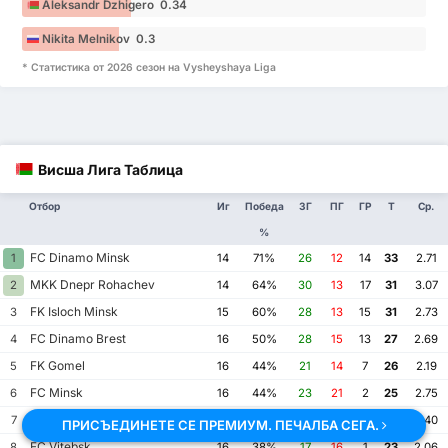
Aleksandr Dzhigero 0.34
Nikita Melnikov 0.3
* Статистика от 2026 сезон на Vysheyshaya Liga
Висша Лига Таблица
Отбор
Иг
Победа
ЗГ
ПГ
ГР
Т
Ср.
%
FC Dinamo Minsk
1
14
71%
26
12
14
33
2.71
MKK Dnepr Rohachev
2
14
64%
30
13
17
31
3.07
FK Isloch Minsk
3
15
60%
28
13
15
31
2.73
FC Dinamo Brest
4
16
50%
28
15
13
27
2.69
FK Gomel
5
16
44%
21
14
7
26
2.19
FC Minsk
6
16
44%
23
21
2
25
2.75
FC Torpedo BelAZ Zhodino
7
15
40%
23
13
10
23
2.40
ПРИСЪЕДИНЕТЕ СЕ ПРЕМИУМ. ПЕЧАЛБА СЕГА.
FC Vitebsk
8
16
38%
17
16
1
23
2.06