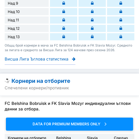
Над 9
Над 10
Над 11
Над 12
Над 13
Общщ брой корнери в мача за FC Belshina Bobruisk и FK Slavia Mozyr. Средното
за лигата е средното за Висша Лига за 124 мачове през сезона 2026.
Висша Лига Ъглова статистика
Корнери на отборите
Спечелени корнери/противник
FC Belshina Bobruisk и FK Slavia Mozyr индивидуални ъглови
данни за отбора.
DATA FOR PREMIUM MEMBERS ONLY
Корнери на отборите
Belshina
Slavia
Средно