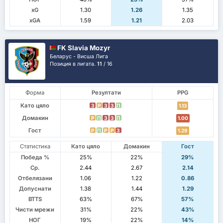
xG
1.30
1.26
1.35
xGA
1.59
1.21
2.03
FK Slavia Mozyr
Беларус - Висша Лига
Позиция в лигата.
11
/ 16
Форма
Резултати
PPG
Като цяло
З
P
З
З
П
1.13
Домакин
P
П
З
З
П
1.00
Гост
P
П
P
P
З
1.29
Статистика
Като цяло
Домакин
Гост
Победа %
25%
22%
29%
Ср.
2.44
2.67
2.14
Отбелязани
1.06
1.22
0.86
Допуснати
1.38
1.44
1.29
BTTS
63%
67%
57%
Чисти мрежи
31%
22%
43%
НОГ
19%
22%
14%