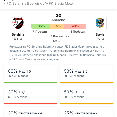
- FC Belshina Bobruisk с/у FK Slavia Mozyr
20
Мачове
35%
25%
40%
7 Победи
8 Победи
Belshina
Slavia
5 Равенства
(35%)
(40%)
(25%)
Рекордът на FC Belshina Bobruisk срещу FK Slavia Mozyr показва, че от
срещите 20, които са имали, FC Belshina Bobruisk е спечелил 7 пъти, а
FK Slavia Mozyr е спечелил 8 пъти. 5 срещи между FC Belshina Bobruisk
и FK Slavia Mozyr завършиха наравно.
80%
50%
Над 1.5
Над 2.5
16 / 20 Мачове
10 / 20 Мачове
30%
50%
Над 3.5
BTTS
6 / 20 Мачове
10 / 20 Мачове
30%
25%
Чисти мрежи
Чисти мрежи