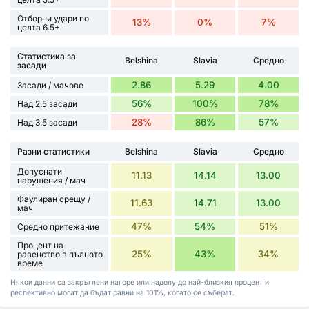
Отборни удари по
13%
0%
7%
целта 6.5+
Статистика за
Belshina
Slavia
Средно
засади
2.86
5.29
4.00
Засади / мачове
56%
100%
78%
Над 2.5 засади
28%
86%
57%
Над 3.5 засади
Разни статистики
Belshina
Slavia
Средно
Допуснати
11.13
14.14
13.00
нарушения / мач
Фаулиран срещу /
11.63
14.71
13.00
мач
47%
54%
51%
Средно притежание
Процент на
25%
43%
34%
равенство в пълното
време
Някои данни са закръглени нагоре или надолу до най-близкия процент и
респективно могат да бъдат равни на 101%, когато се съберат.