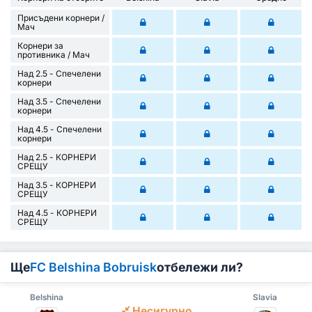
Присъдени корнери /
Mач
Корнери за
противника / Мач
Над 2.5 - Спечелени
корнери
Над 3.5 - Спечелени
корнери
Над 4.5 - Спечелени
корнери
Над 2.5 - КОРНЕРИ
СРЕЩУ
Над 3.5 - КОРНЕРИ
СРЕЩУ
Над 4.5 - КОРНЕРИ
СРЕЩУ
Ще
FC Belshina Bobruisk
отбележи ли?
Belshina
Slavia
Несигурно