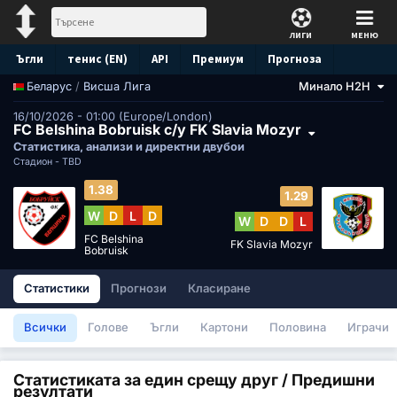
ЛИГИ
МЕНЮ
Ъгли
тенис (EN)
API
Премиум
Прогноза
/
Висша Лига
Минало H2H
Беларус
16/10/2026 - 01:00 (Europe/London)
FC Belshina Bobruisk с/у FK Slavia Mozyr
Статистика, анализи и директни двубои
Стадион -
TBD
1.38
1.29
W
D
L
D
W
D
D
L
FC Belshina
FK Slavia Mozyr
Bobruisk
Статистики
Прогнози
Класиране
Всички
Голове
Ъгли
Картони
Половина
Играчи
Статистиката за един срещу друг / Предишни
резултати