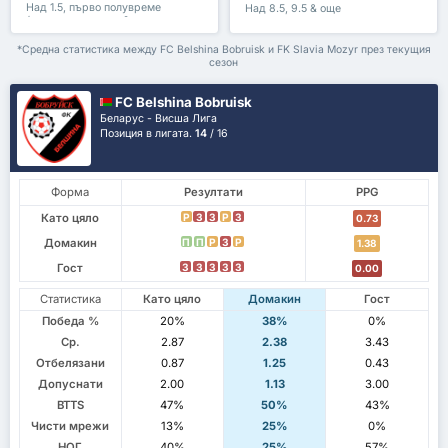
Над 1.5, първо полувреме
Над 8.5, 9.5 & още
/второ полувреме & още
*Средна статистика между FC Belshina Bobruisk и FK Slavia Mozyr през текущия
сезон
FC Belshina Bobruisk
Беларус - Висша Лига
Позиция в лигата.
14
/ 16
Форма
Резултати
PPG
Като цяло
P
З
З
P
З
0.73
Домакин
П
П
P
З
P
1.38
Гост
З
З
З
З
З
0.00
Статистика
Като цяло
Домакин
Гост
Победа %
20%
38%
0%
Ср.
2.87
2.38
3.43
Отбелязани
0.87
1.25
0.43
Допуснати
2.00
1.13
3.00
BTTS
47%
50%
43%
Чисти мрежи
13%
25%
0%
НОГ
40%
25%
57%