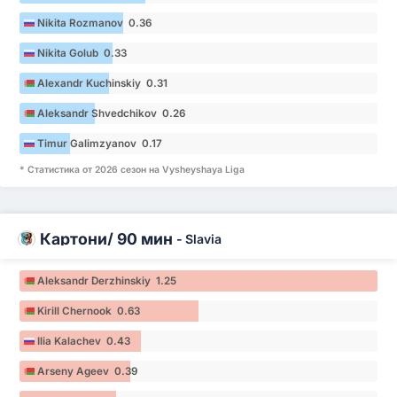
Nikita Rozmanov 0.36
Nikita Golub 0.33
Alexandr Kuchinskiy 0.31
Aleksandr Shvedchikov 0.26
Timur Galimzyanov 0.17
* Статистика от 2026 сезон на Vysheyshaya Liga
Картони/ 90 мин
-
Slavia
Aleksandr Derzhinskiy 1.25
Kirill Chernook 0.63
Ilia Kalachev 0.43
Arseny Ageev 0.39