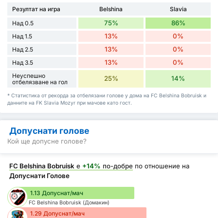
Резултат на игра
Belshina
Slavia
75%
86%
Над 0.5
13%
0%
Над 1.5
13%
0%
Над 2.5
13%
0%
Над 3.5
Неуспешно
25%
14%
отбелязване на гол
* Статистика от рекорда за отбелязани голове у дома на FC Belshina Bobruisk и
данните на FK Slavia Mozyr при мачове като гост.
Допуснати голове
Кой ще допусне голове?
FC Belshina Bobruisk
е
+14%
по-добре
по отношение на
Допуснати Голове
1.13 Допуснат/мач
FC Belshina Bobruisk (Домакин)
1.29 Допуснат/мач