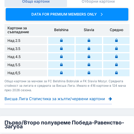
Общо картони
Отборни картони
DATA FOR PREMIUM MEMBERS ONLY
Картони за
Belshina
Slavia
Средно
съвпадение
Над 2.5
Над 3.5
Над 4.5
Над 5.5
Над 6,5
Общо картони за мачове за FC Belshina Bobruisk и FK Slavia Mozyr. Средната
стойност за лигата е средната за Висша Лига. Имало е 416 картони в 124 мача
през 2026 сезона.
Висша Лига Статистика за жълти/червени картони
Първо/Второ полувреме Победа-Равенство-
Загуба