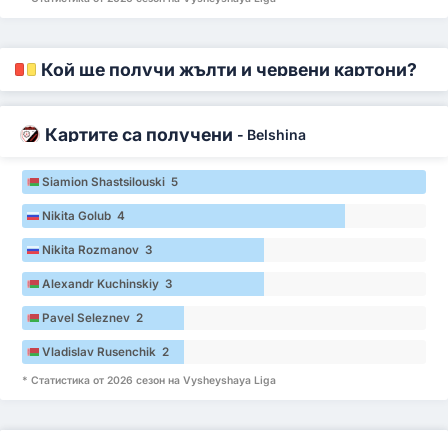
Кой ще получи жълти и червени картони?
Картите са получени
-
Belshina
Siamion Shastsilouski 5
Nikita Golub 4
Nikita Rozmanov 3
Alexandr Kuchinskiy 3
Pavel Seleznev 2
Vladislav Rusenchik 2
* Статистика от 2026 сезон на Vysheyshaya Liga