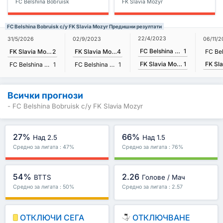
FC Belshina Bobruisk
FK Slavia Mozyr
FC Belshina Bobruisk с/у FK Slavia Mozyr Предишни резултати
22/4/2023
31/5/2026
02/9/2023
06/11/
FC Belshina Bobruisk
1
FK Slavia Mozyr
2
FK Slavia Mozyr
4
FK Slavia Mozyr
1
FC Belshina Bobruisk
1
FC Belshina Bobruisk
1
Всички прогнози
- FC Belshina Bobruisk с/у FK Slavia Mozyr
27%
66%
Над 2.5
Над 1.5
Средно за лигата : 47%
Средно за лигата : 76%
54%
2.26
BTTS
Голове / Мач
Средно за лигата : 50%
Средно за лигата : 2.57
ОТКЛЮЧИ СЕГА
ОТКЛЮЧВАНЕ