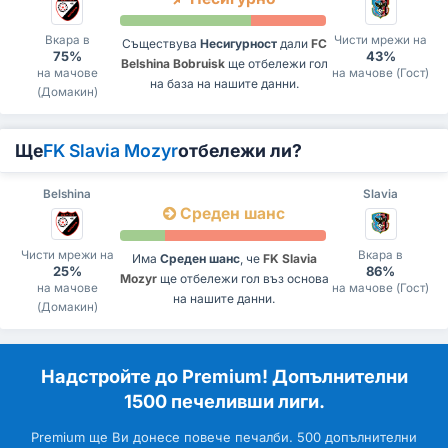
Вкара в
Чисти мрежи на
Съществува
Несигурност
дали
FC
75%
43%
Belshina Bobruisk
ще отбележи гол
на мачове
на мачове (Гост)
на база на нашите данни.
(Домакин)
Ще
FK Slavia Mozyr
отбележи ли?
Belshina
Slavia
Среден шанс
Чисти мрежи на
Вкара в
Има
Среден шанс
, че
FK Slavia
25%
86%
Mozyr
ще отбележи гол въз основа
на мачове
на мачове (Гост)
на нашите данни.
(Домакин)
Надстройте до Premium! Допълнителни
1500 печеливши лиги.
Premium ще Ви донесе повече печалби. 500 допълнителни