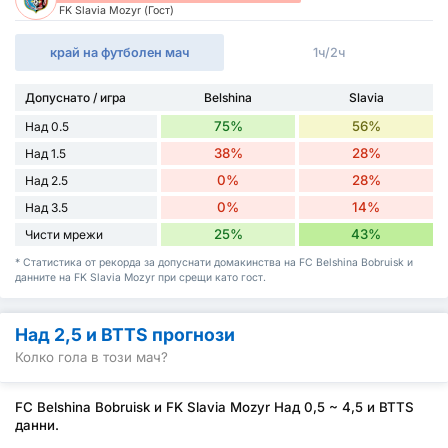
FK Slavia Mozyr (Гост)
край на футболен мач
1ч/2ч
Допуснато / игра
Belshina
Slavia
75%
56%
Над 0.5
38%
28%
Над 1.5
0%
28%
Над 2.5
0%
14%
Над 3.5
25%
43%
Чисти мрежи
* Статистика от рекорда за допуснати домакинства на FC Belshina Bobruisk и
данните на FK Slavia Mozyr при срещи като гост.
Над 2,5 и BTTS прогнози
Колко гола в този мач?
FC Belshina Bobruisk и FK Slavia Mozyr Над 0,5 ~ 4,5 и BTTS
данни.