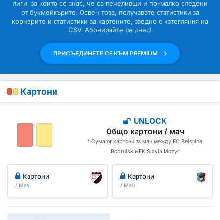
лиги, за които се знае, че са печеливши и по-малко следени
от букмейкърите. Освен това, получавате статистики за
корнерите и статистики за картоните, заедно с изтегляния на
CSV. Абонирайте се днес!
ПРИСЪЕДИНЕТЕ СЕ КЪМ PREMIUM
Картони
UNLOCK
Общо картони / мач
* Сума от картони за мач между FC Belshina
Bobruisk и FK Slavia Mozyr
Картони
Картони
/ Мач
/ Мач