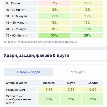
7%
15%
0 - 15 мин
16%
13%
16 - 30 минути
21%
15%
31 - 45 Минути
16%
10%
46 - 60 Минути
9%
21%
61 - 75 Минути
30%
26%
76 - 90 Минути
45-та и 90-та минута включват голове в добавеното време.
Удари, засади, фалове & други
Отборни удари
Мач удари
Отборни удари
Belshina
Slavia
Средно
9.63
7.43
9.00
Удари на мач
Скорост на
13%
12%
13%
преобразуване на
удара