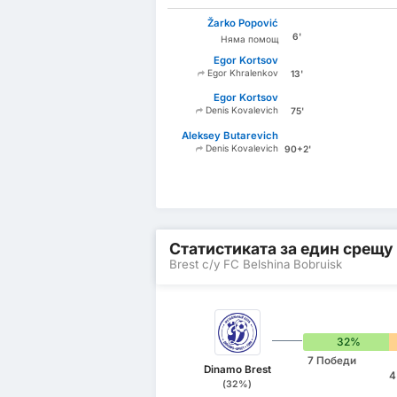
Žarko Popović
6'
Няма помощ
Egor Kortsov
Egor Khralenkov
13'
Egor Kortsov
Denis Kovalevich
75'
Aleksey Butarevich
Denis Kovalevich
90+2'
Статистиката за един срещу
Brest с/у FC Belshina Bobruisk
32%
7 Победи
Dinamo Brest
4
(32%)