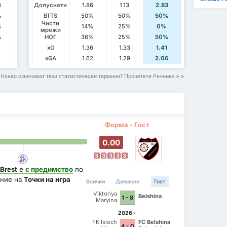
8
Допуснати
1.86
1.13
2.83
%
BTTS
50%
50%
50%
Чисти
%
14%
25%
0%
мрежи
%
НОГ
36%
25%
50%
2
xG
1.36
1.33
1.41
xGA
1.62
1.29
2.06
Какво означават тези статистически термини? Прочетете Речника
Форма - Гост
0.00
З
З
З
З
З
Brest
е
с предимство
по
ние на
Точки на игра
Всички
Домакин
Гост
Viktoriya
Belshina
1 - 8
Maryina
Gorka
2026
FK Isloch
FC Belshina
4 - 0