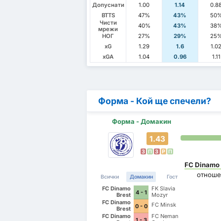
Допуснати
1.00
1.14
0.8
BTTS
47%
43%
50
Чисти
40%
43%
38
мрежи
НОГ
27%
29%
25
xG
1.29
1.6
1.0
xGA
1.04
0.96
1.11
Форма - Кой ще спечели?
Форма - Домакин
1.43
З
П
З
P
П
FC Dinamo 
отноше
Всички
Домакин
Гост
FC Dinamo
FK Slavia
4 - 1
Brest
Mozyr
FC Dinamo
FC Minsk
0 - 0
Brest
FC Dinamo
FC Neman
1 - 3