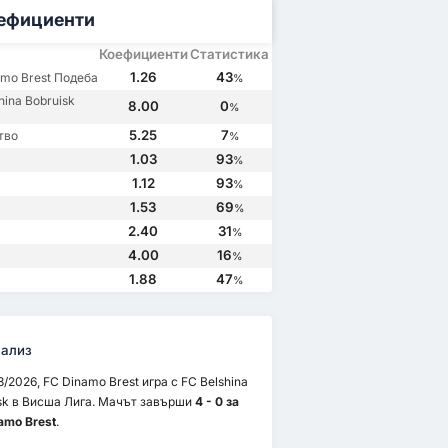
ефициенти
Коефициенти
Статистика
1.26
43
amo Brest Подеба
%
hina Bobruisk
8.00
0
%
5.25
7
тво
%
1.03
93
%
1.12
93
%
1.53
69
%
2.40
31
%
4.00
16
%
0
03/5/2020
13/8/2016
16/4/2016
1.88
47
%
FC Dinamo Brest
1
FC Belshina Bobruisk
0
FC Dinamo Brest
2
FC Belshina Bobruisk
4
FC Belshina Bobruisk
2
FC Dinamo Brest
3
FC Belshina Bobruisk
1
FC Dinamo Brest
2
ализ
8/2026, FC Dinamo Brest игра с FC Belshina
sk в Висша Лига. Мачът завърши
4 - 0 за
amo Brest
.