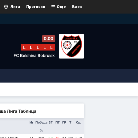
Лиги
Прогнози
Още
Влез
0.00
L
L
L
L
L
FC Belshina Bobruisk
ша Лига Таблица
Иг
Победа
ЗГ
ПГ
ГР
Т
Ср.
%