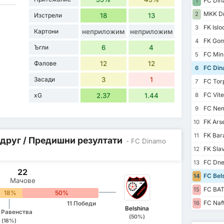
FC Din
1
MKK Dn
2
Изстрели
18
13
FK Islo
3
Картони
неприложим
неприложим
FK Gom
4
Ъгли
6
4
FC Min
5
Фалове
12
12
FC Din
6
Засади
3
1
FC Tor
7
FC Vit
xG
2.37
1.44
8
FC Nem
9
FK Ars
10
FK Bar
11
 друг / Предишни резултати
- FC Dinamo
FK Sla
12
FC Dne
13
22
FC Bels
14
Мачове
FC BAT
15
18%
50%
FC Naf
16
11 Победи
Belshina
 Равенства
(50%)
(18%)