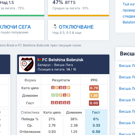
47%
Над 1.5
BTTS
Тъй ка
за лигата : 75%
Средно за лигата : 51%
провер
следва
Belshin
КЛЮЧИ СЕГА
ОТКЛЮЧВАНЕ
, първо полувреме
Над 8.5, 9.5 & още
полувреме & още
mo Brest и FC Belshina Bobruisk през текущия сезон
Висша
FC Belshina Bobruisk
Беларус - Висша Лига
Висша Л
Позиция в лигата.
14
/ 16
Висша Л
Форма
Резултати
PPG
Като цяло
0.79
З
P
З
З
P
Висша Л
Домакин
1.38
П
П
P
З
P
Висша Л
Гост
0.00
З
З
З
З
З
Висша Ли
т
Статистика
Като цяло
Домакин
Гост
%
Победа %
21%
38%
0%
Висша Л
8
Ср.
2.79
2.38
3.33
0
Отбелязани
0.93
1.25
0.50
Висша Л