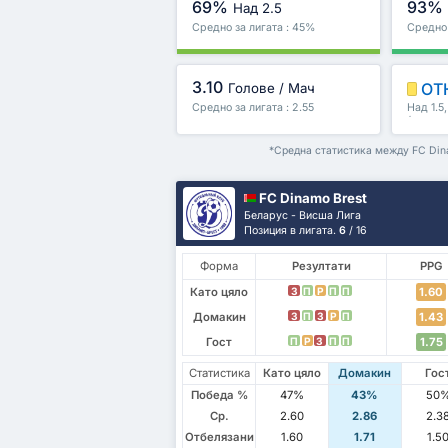
69%
93%
Над 2.5
Средно за лигата : 45%
Средно 
3.10
ОТ
Голове / Мач
Средно за лигата : 2.55
Над 1.5
/второ 
*Средна статистика между FC Dina
FC Dinamo Brest
Беларус - Висша Лига
Позиция в лигата.
6
/ 16
Форма
Резултати
PPG
Като цяло
1.60
З
П
P
П
П
Домакин
1.43
З
П
З
P
П
Гост
1.75
П
P
З
П
П
Статистика
Като цяло
Домакин
Гос
Победа %
47%
43%
50
Ср.
2.60
2.86
2.3
Отбелязани
1.60
1.71
1.5