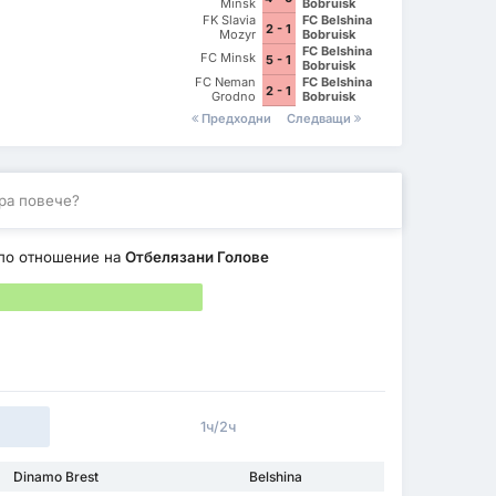
Minsk
Bobruisk
FK Slavia
FC Belshina
2 - 1
Mozyr
Bobruisk
FC Belshina
FC Minsk
5 - 1
Bobruisk
FC Neman
FC Belshina
2 - 1
Grodno
Bobruisk
Предходни
Следващи
ра повече?
по отношение на
Отбелязани Голове
1ч/2ч
Dinamo Brest
Belshina