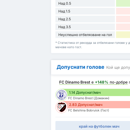
Над 0.5
Над 1.5
Над 2.5
Над 3.5
Неуспешно отбелязване на гол
* Статистика от рекорда за отбелязани голове у д
мачове като гост.
Допуснати голове
Кой ще допу
FC Dinamo Brest
е
+148%
по-добре
1.14 Допуснат/мач
FC Dinamo Brest (Домакин)
2.83 Допуснат/мач
FC Belshina Bobruisk (Гост)
край на футболен мач