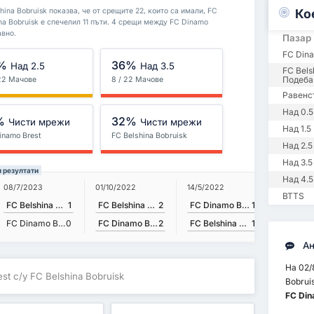
Ко
ina Bobruisk показва, че от срещите 22, които са имали, FC
ina Bobruisk е спечелил 11 пъти. 4 срещи между FC Dinamo
авно.
Пазар
FC Din
%
36%
Над 2.5
Над 3.5
FC Bels
Подеба
 22 Мачове
8 / 22 Мачове
Равенс
Над 0.5
%
32%
Чисти мрежи
Чисти мрежи
Над 1.5
inamo Brest
FC Belshina Bobruisk
Над 2.5
Над 3.5
и резултати
Над 4.5
01/10/2022
14/5/2022
08/7/2023
21/8/202
BTTS
FC Belshina Bobruisk
2
FC Dinamo Brest
1
FC Belshina Bobruisk
1
FC Dinamo Brest
2
FC Belshina Bobruisk
1
FC Dinamo Brest
0
Ан
На 02/
st с/у FC Belshina Bobruisk
Bobrui
FC Din