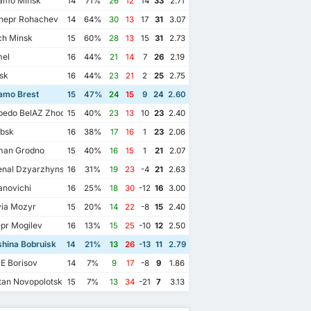
amo Minsk
14
71%
26
12
14
33
2.71
epr Rohachev
14
64%
30
13
17
31
3.07
ch Minsk
15
60%
28
13
15
31
2.73
el
16
44%
21
14
7
26
2.19
sk
16
44%
23
21
2
25
2.75
amo Brest
15
47%
24
15
9
24
2.60
pedo BelAZ Zhodino
15
40%
23
13
10
23
2.40
ebsk
16
38%
17
16
1
23
2.06
an Grodno
15
40%
16
15
1
21
2.07
enal Dzyarzhynsk
16
31%
19
23
-4
21
2.63
anovichi
16
25%
18
30
-12
16
3.00
via Mozyr
15
20%
14
22
-8
15
2.40
pr Mogilev
16
13%
15
25
-10
12
2.50
hina Bobruisk
14
21%
13
26
-13
11
2.79
E Borisov
14
7%
9
17
-8
9
1.86
tan Novopolotsk
15
7%
13
34
-21
7
3.13