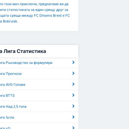
то този мач приключи, предлагаме ви да
ите статистиката за един срещу друг за
щата среща между FC Dinamo Brest и FC
a Bobruisk.
 Лига Статистика
ига Ръководство за формуляри
ига Прогнози
ига AVG Голове
ига BTTS
га Над 2,5 гола
ига Ъгли
ига xG