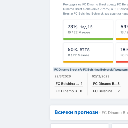
Рекордът на FC Dinamo Brest срещу FC Belsh
Dinamo Brest е спечелил 7 пъти, а FC Belsh
Brest и FC Belshina Bobruisk завършиха нар
73%
59
Над 1.5
16 / 22 Мачове
13 /
50%
18
BTTS
11 / 22 Мачове
FC D
FC Dinamo Brest с/у FC Belshina Bobruisk Предишн
22/3/2026
02/12/2023
FC Belshina Bobruisk
1
FC Dinamo Brest
3
FC Dinamo Brest
0
FC Belshina Bobruisk
2
Всички прогнози
- FC Dinamo Bre