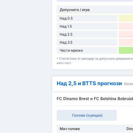
Допуснато / игра
Над 0.5
Над 1.5
Над 2.5
Над 3.5
Чисти мрежи
* Статистика от рекорда за допуснати домакинств
като гост.
Над 2,5 и BTTS прогнози
Колк
FC Dinamo Brest и FC Belshina Bobruis
Голове (оувъри)
Мач голове
Din