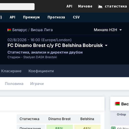
API
Мачове
статистика
N)
API
Премиум
Прогноза
CSV
/
Висша Лига
Минало H2H
Беларус
02/8/2026 - 16:00 (Europe/London)
FC Dinamo Brest с/у FC Belshina Bobruisk
Статистика, анализи и директни двубои
Стадион -
Stadyen DASK Brestski
Класиране
Коефициенти
Половина
Играчи
Вис
Отбор
Статистика
Dinamo Brest
Belshina
Притежание
55%
45%