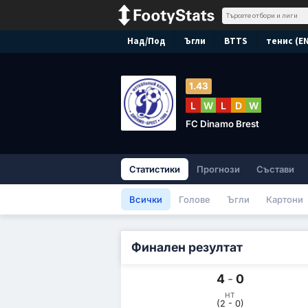
Над/Под
Ъгли
BTTS
тенис (E
1.43
L
W
L
D
W
FC Dinamo Brest
Статистики
Прогнози
Състави
Всички
Голове
Ъгли
Картони
Финален резултат
4
-
0
HT
(2 - 0)