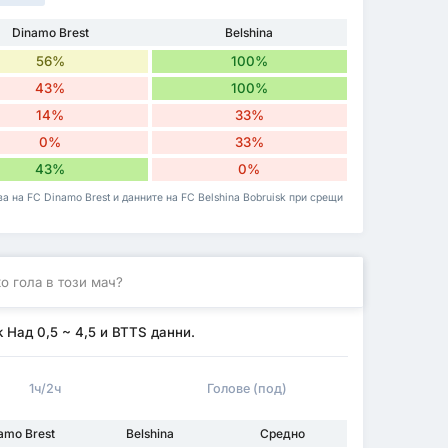
Dinamo Brest
Belshina
56%
100%
43%
100%
14%
33%
0%
33%
43%
0%
а на FC Dinamo Brest и данните на FC Belshina Bobruisk при срещи
о гола в този мач?
k Над 0,5 ~ 4,5 и BTTS данни.
1ч/2ч
Голове (под)
amo Brest
Belshina
Средно