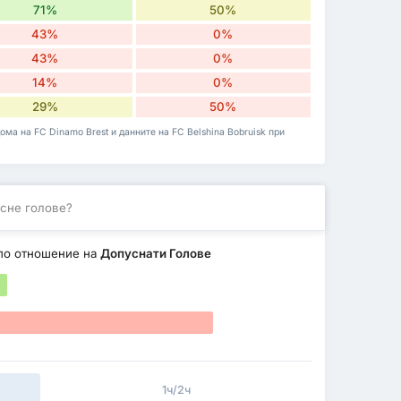
71%
50%
43%
0%
43%
0%
14%
0%
29%
50%
ома на FC Dinamo Brest и данните на FC Belshina Bobruisk при
сне голове?
по отношение на
Допуснати Голове
1ч/2ч