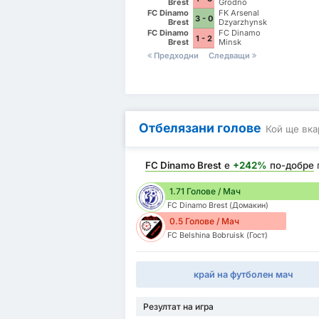
Brest
Grodno
FC Dinamo
FK Arsenal
3 - 0
Brest
Dzyarzhynsk
FC Dinamo
FC Dinamo
1 - 2
Brest
Minsk
Предходни
Следващи
Отбелязани голове
Кой ще вка
FC Dinamo Brest
е
+242%
по-добре
1.71 Голове / Мач
FC Dinamo Brest (Домакин)
0.5 Голове / Мач
FC Belshina Bobruisk (Гост)
край на футболен мач
Резултат на игра