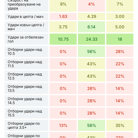
Скорост на
9%
4%
7%
преобразуване на
удара
1.63
4.29
3.00
Удари в целта / мач
Удари извън целта /
3.75
6.14
5.00
мач
Удари за отбелязан
10.75
24.33
18
гол
Отборни удари над
0%
56%
28%
10.5
Отборни удари над
0%
43%
22%
11.5
Отборни удари над
0%
43%
22%
12.5
Отборни удари над
0%
28%
14%
13.5
Отборни удари над
0%
28%
14%
14.5
Отборни удари над
0%
28%
14%
15.5
Отборни удари по
13%
56%
35%
целта 3.5+
Отборни удари по
0%
43%
22%