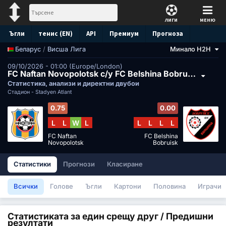
ЛИГИ
МЕНЮ
Ъгли
тенис (EN)
API
Премиум
Прогноза
/
Висша Лига
Минало H2H
Беларус
09/10/2026 - 01:00 (Europe/London)
FC Naftan Novopolotsk с/у FC Belshina Bobruisk
Статистика, анализи и директни двубои
Стадион -
Stadyen Atlant
0.75
0.00
L
L
W
L
L
L
L
L
FC Naftan
FC Belshina
Novopolotsk
Bobruisk
Статистики
Прогнози
Класиране
Всички
Голове
Ъгли
Картони
Половина
Играчи
Статистиката за един срещу друг / Предишни
резултати