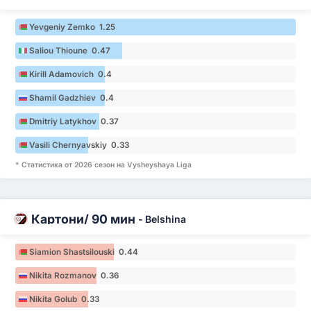
Yevgeniy Zemko 1.25
Saliou Thioune 0.47
Kirill Adamovich 0.4
Shamil Gadzhiev 0.4
Dmitriy Latykhov 0.37
Vasili Chernyavskiy 0.33
* Статистика от 2026 сезон на Vysheyshaya Liga
Картони/ 90 мин
-
Belshina
Siamion Shastsilouski 0.44
Nikita Rozmanov 0.36
Nikita Golub 0.33