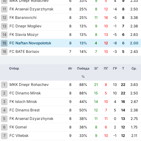
MKK Dnepr Rohachev
10
6
33%
9
5
4
9
2.33
FK Arsenal Dzyarzhynsk
11
8
25%
8
12
-4
8
2.50
FK Baranovichi
12
8
25%
11
16
-5
8
3.38
FC Dnepr Mogilev
13
8
13%
9
10
-1
7
2.38
FK Slavia Mozyr
14
8
13%
8
13
-5
6
2.63
FC Naftan Novopolotsk
15
8
13%
4
12
-8
6
2.00
FC BATE Borisov
16
7
14%
7
10
-3
5
2.43
Отбор
Иг
Победа
ЗГ
ПГ
ГР
Т
Ср.
%
MKK Dnepr Rohachev
1
8
88%
21
8
13
22
3.63
FC Dinamo Minsk
2
8
88%
15
5
10
22
2.50
FK Isloch Minsk
3
9
44%
14
10
4
16
2.67
FC Dinamo Brest
4
8
50%
12
7
5
14
2.38
FK Arsenal Dzyarzhynsk
5
8
38%
11
11
0
13
2.75
FK Gomel
6
8
38%
8
6
2
12
1.75
FC Vitebsk
7
9
33%
9
10
-1
12
2.11