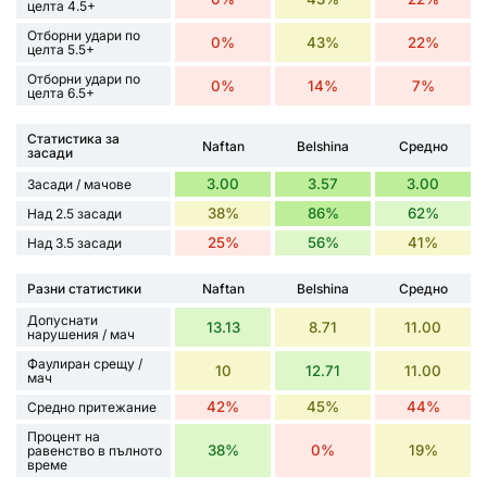
целта 4.5+
Отборни удари по
0%
43%
22%
целта 5.5+
Отборни удари по
0%
14%
7%
целта 6.5+
Статистика за
Naftan
Belshina
Средно
засади
3.00
3.57
3.00
Засади / мачове
38%
86%
62%
Над 2.5 засади
25%
56%
41%
Над 3.5 засади
Разни статистики
Naftan
Belshina
Средно
Допуснати
13.13
8.71
11.00
нарушения / мач
Фаулиран срещу /
10
12.71
11.00
мач
42%
45%
44%
Средно притежание
Процент на
38%
0%
19%
равенство в пълното
време