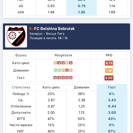
xG
0.93
0.75
1.14
xGA
1.49
1.30
1.69
FC Belshina Bobruisk
Беларус - Висша Лига
Позиция в лигата.
14
/ 16
Форма
Резултати
PPG
Като цяло
P
З
З
P
З
0.73
Домакин
П
П
P
З
P
1.38
Гост
З
З
З
З
З
0.00
Статистика
Като цяло
Домакин
Гост
Победа %
20%
38%
0%
Ср.
2.87
2.38
3.43
Отбелязани
0.87
1.25
0.43
Допуснати
2.00
1.13
3.00
BTTS
47%
50%
43%
Чисти мрежи
13%
25%
0%
НОГ
40%
25%
57%