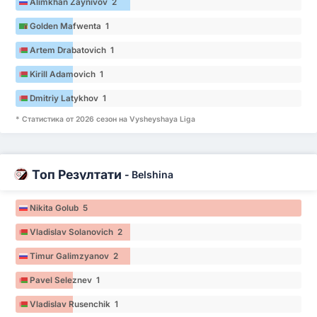
Alimkhan Zaynivov 2
Golden Mafwenta 1
Artem Drabatovich 1
Kirill Adamovich 1
Dmitriy Latykhov 1
* Статистика от 2026 сезон на Vysheyshaya Liga
Топ Резултати
-
Belshina
Nikita Golub 5
Vladislav Solanovich 2
Timur Galimzyanov 2
Pavel Seleznev 1
Vladislav Rusenchik 1