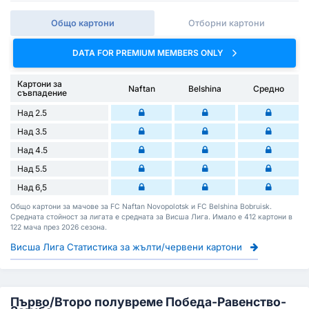
Общо картони
Отборни картони
DATA FOR PREMIUM MEMBERS ONLY
Картони за
Naftan
Belshina
Средно
съвпадение
Над 2.5
Над 3.5
Над 4.5
Над 5.5
Над 6,5
Общо картони за мачове за FC Naftan Novopolotsk и FC Belshina Bobruisk.
Средната стойност за лигата е средната за Висша Лига. Имало е 412 картони в
122 мача през 2026 сезона.
Висша Лига Статистика за жълти/червени картони
Първо/Второ полувреме Победа-Равенство-