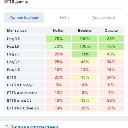
BTTS данни.
Голове (оувъри)
1ч/2ч
Голове (под)
Мач голове
Naftan
Belshina
Средно
75%
100%
88%
Над 0.5
50%
100%
75%
Над 1.5
25%
71%
48%
Над 2.5
25%
43%
34%
Над 3.5
13%
14%
14%
Над 4.5
25%
43%
34%
BTTS
0%
0%
0%
BTTS & Победи
13%
0%
7%
BTTS и равенства
13%
43%
28%
BTTS и над 2.5
13%
28%
21%
BTTS No & Over 2.5
Ъглова статистика