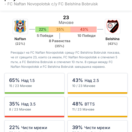
- FC Naftan Novopolotsk с/у FC Belshina Bobruisk
23
Мачове
22%
35%
43%
5 Победи
10 Победи
Naftan
Belshina
8 Равенства
(22%)
(43%)
(35%)
Рекордът на FC Naftan Novopolotsk срещу FC Belshina Bobruisk показва,
че от срещите 23, които са имали, FC Naftan Novopolotsk е спечелил 5
пъти, а FC Belshina Bobruisk е спечелил 10 пъти. 8 срещи между FC
Naftan Novopolotsk и FC Belshina Bobruisk завършиха наравно.
65%
43%
Над 1.5
Над 2.5
15 / 23 Мачове
10 / 23 Мачове
35%
48%
Над 3.5
BTTS
8 / 23 Мачове
11 / 23 Мачове
22%
39%
Чисти мрежи
Чисти мрежи