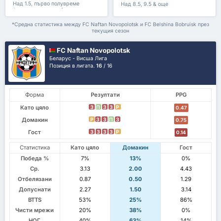
Над 1.5, първо полувреме
Над 8.5, 9.5 & още
/второ полувреме & още
*Средна статистика между FC Naftan Novopolotsk и FC Belshina Bobruisk през
текущия сезон
FC Naftan Novopolotsk
Беларус - Висша Лига
Позиция в лигата.
16
/ 16
Форма
Резултати
PPG
Като цяло
З
П
З
З
P
0.47
Домакин
P
З
З
П
З
0.75
Гост
З
З
З
З
P
0.14
Статистика
Като цяло
Домакин
Гост
Победа %
7%
13%
0%
Ср.
3.13
2.00
4.43
Отбелязани
0.87
0.50
1.29
Допуснати
2.27
1.50
3.14
BTTS
53%
25%
86%
Чисти мрежи
20%
38%
0%
НОГ
40%
63%
14%