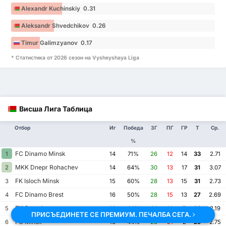
Alexandr Kuchinskiy 0.31
Aleksandr Shvedchikov 0.26
Timur Galimzyanov 0.17
* Статистика от 2026 сезон на Vysheyshaya Liga
Висша Лига Таблица
Отбор
Иг
Победа
ЗГ
ПГ
ГР
Т
Ср.
%
FC Dinamo Minsk
1
14
71%
26
12
14
33
2.71
MKK Dnepr Rohachev
2
14
64%
30
13
17
31
3.07
FK Isloch Minsk
3
15
60%
28
13
15
31
2.73
FC Dinamo Brest
4
16
50%
28
15
13
27
2.69
FK Gomel
5
16
44%
21
14
7
26
2.19
ПРИСЪЕДИНЕТЕ СЕ ПРЕМИУМ. ПЕЧАЛБА СЕГА.
FC Minsk
6
16
44%
23
21
2
25
2.75