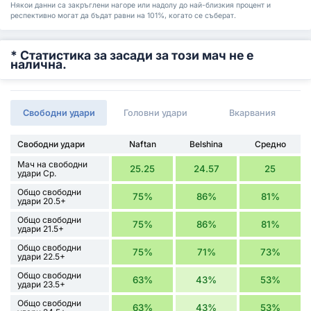
Някои данни са закръглени нагоре или надолу до най-близкия процент и
респективно могат да бъдат равни на 101%, когато се съберат.
* Статистика за засади за този мач не е
налична.
Свободни удари
Головни удари
Вкарвания
Свободни удари
Naftan
Belshina
Средно
Мач на свободни
25.25
24.57
25
удари Ср.
Общо свободни
75%
86%
81%
удари 20.5+
Общо свободни
75%
86%
81%
удари 21.5+
Общо свободни
75%
71%
73%
удари 22.5+
Общо свободни
63%
43%
53%
удари 23.5+
Общо свободни
63%
43%
53%