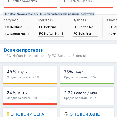
FC Naftan Novopolotsk
FC Belshina Bobruisk
FC Naftan Novopolotsk с/у FC Belshina Bobruisk Предишни резултати
23/5/2026
30/9/2023
14/5/2023
25/9/2
FC Belshina Bobruisk
5
FC Belshina Bobruisk
0
FC Naftan Novopolotsk
0
FC Naftan Novopolotsk
3
FC Belshina Bobruisk
1
FC Naftan Novopolotsk
1
Всички прогнози
- FC Naftan Novopolotsk с/у FC Belshina Bobruisk
48%
75%
Над 2.5
Над 1.5
Средно за лигата : 46%
Средно за лигата : 75%
34%
2.72
BTTS
Голове / Мач
Средно за лигата : 51%
Средно за лигата : 2.57
ОТКЛЮЧИ СЕГА
ОТКЛЮЧВАНЕ