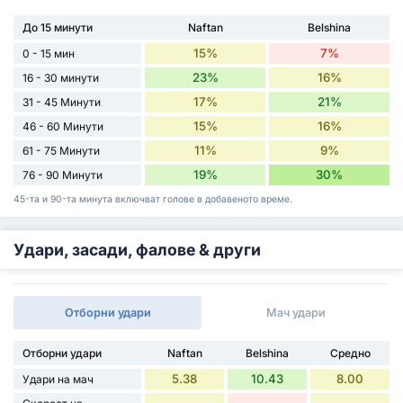
До 15 минути
Naftan
Belshina
15%
7%
0 - 15 мин
23%
16%
16 - 30 минути
17%
21%
31 - 45 Минути
15%
16%
46 - 60 Минути
11%
9%
61 - 75 Минути
19%
30%
76 - 90 Минути
45-та и 90-та минута включват голове в добавеното време.
Удари, засади, фалове & други
Отборни удари
Мач удари
Отборни удари
Naftan
Belshina
Средно
5.38
10.43
8.00
Удари на мач