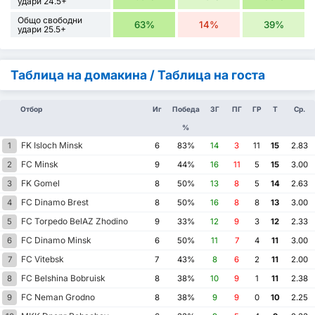
удари 24.5+
Общо свободни
63%
14%
39%
удари 25.5+
Таблица на домакина / Таблица на госта
Отбор
Иг
Победа
ЗГ
ПГ
ГР
Т
Ср.
%
FK Isloch Minsk
1
6
83%
14
3
11
15
2.83
FC Minsk
2
9
44%
16
11
5
15
3.00
FK Gomel
3
8
50%
13
8
5
14
2.63
FC Dinamo Brest
4
8
50%
16
8
8
13
3.00
FC Torpedo BelAZ Zhodino
5
9
33%
12
9
3
12
2.33
FC Dinamo Minsk
6
6
50%
11
7
4
11
3.00
FC Vitebsk
7
7
43%
8
6
2
11
2.00
FC Belshina Bobruisk
8
8
38%
10
9
1
11
2.38
FC Neman Grodno
9
8
38%
9
9
0
10
2.25