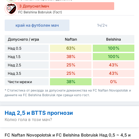
3 Допуснат/мач
FC Belshina Bobruisk (Гост)
край на футболен мач
1ч/2ч
Допуснато / игра
Naftan
Belshina
63%
100%
Над 0.5
38%
100%
Над 1.5
25%
43%
Над 2.5
25%
43%
Над 3.5
38%
0%
Чисти мрежи
* Статистика от рекорда за допуснати домакинства на FC Naftan Novopolotsk и
данните на FC Belshina Bobruisk при срещи като гост.
Над 2,5 и BTTS прогнози
Колко гола в този мач?
FC Naftan Novopolotsk и FC Belshina Bobruisk Над 0,5 ~ 4,5 и