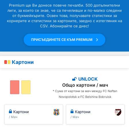
Premium ще Ви донесе повече печалби. 500 допълнителни
лиги, за които се знае, че са печеливши и по-малко следени
от букмейкърите. Освен това, получавате статистики за
корнерите и статистики за картоните, заедно с изтегляния на
CSV. Абонирайте се днес!
ПРИСЪЕДИНЕТЕ СЕ КЪМ PREMIUM
Картони
UNLOCK
Общо картони / мач
* Сума от картони за мач между FC Naftan
Novopolotsk и FC Belshina Bobruisk
Картони
Картони
/ Мач
/ Мач