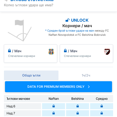
Колко ъглови удара ще има?
UNLOCK
Корнери / мач
* Среден брой ъглови удари на мач
между FC
Naftan Novopolotsk и FC Belshina Bobruisk
/ Мач
/ Мач
Спечелени корнери
Спечелени корнери
Общо ъгли
1ч/2ч
DATA FOR PREMIUM MEMBERS ONLY
Ъглови мачове
Naftan
Belshina
Средно
Над 6
Над 7