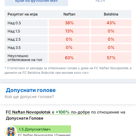
край на футболен мач
1ч/2ч
Резултат на игра
Naftan
Belshina
38%
43%
Над 0.5
13%
0%
Над 1.5
0%
0%
Над 2.5
0%
0%
Над 3.5
Неуспешно
63%
57%
отбелязване на гол
* Статистика от рекорда за отбелязани голове у дома на FC Naftan Novopolotsk и
данните на FC Belshina Bobruisk при мачове като гост.
Допуснати голове
Кой ще допусне голове?
FC Naftan Novopolotsk
е
+100%
по-добре
по отношение на
Допуснати Голове
1.5 Допуснат/мач
FC Naftan Novopolotsk (Домакин)