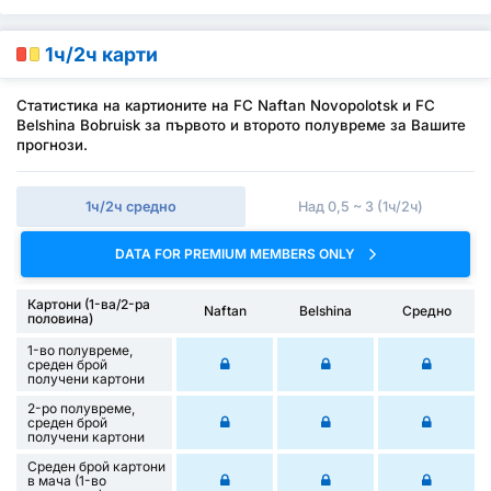
1ч/2ч карти
Статистика на картионите на FC Naftan Novopolotsk и FC
Belshina Bobruisk за първото и второто полувреме за Вашите
прогнози.
1ч/2ч средно
Над 0,5 ~ 3 (1ч/2ч)
DATA FOR PREMIUM MEMBERS ONLY
Картони (1-ва/2-ра
Naftan
Belshina
Средно
половина)
1-во полувреме,
среден брой
получени картони
2-ро полувреме,
среден брой
получени картони
Среден брой картони
в мача (1-во