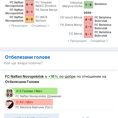
FC Naftan
FC Torpedo
Viktoriya
Belshina
0 - 4
1 - 8
Novopolotsk
BelAZ Zhodino
Maryina Gorka
FC Naftan
FK Slavia Mozyr
0 - 1
2026
Novopolotsk
FC Naftan
FC BATE
FK Isloch Minsk
FC Belshina
0 - 0
4 - 0
Novopolotsk
Borisov
Bobruisk
FK Slavia Mozyr
FC Belshina
Предходни
Следващи
2 - 1
Bobruisk
FC Belshina
FC Minsk
5 - 1
Bobruisk
Предходни
Следващи
Отбелязани голове
Кой ще вкара повече?
FC Naftan Novopolotsk
е
+16%
по-добре
по отношение на
Отбелязани Голове
0.5 Голове / Мач
FC Naftan Novopolotsk (Домакин)
0.43 / Мач
FC Belshina Bobruisk (Гост)