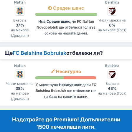
Naftan
Belshina
Среден шанс
Вкара в
Чисти мрежи на
Има
Среден шанс
, че
FC Naftan
37%
0%
Novopolotsk
ще отбележи гол въз
на мачове
на мачове (Гост)
основа на нашите данни.
(Домакин)
Ще
FC Belshina Bobruisk
отбележи ли?
Naftan
Belshina
Несигурно
Чисти мрежи на
Вкара в
Съществува
Несигурност
дали
FC
38%
43%
Belshina Bobruisk
ще отбележи гол
на мачове
на мачове (Гост)
на база на нашите данни.
(Домакин)
Надстройте до Premium! Допълнителни
1500 печеливши лиги.