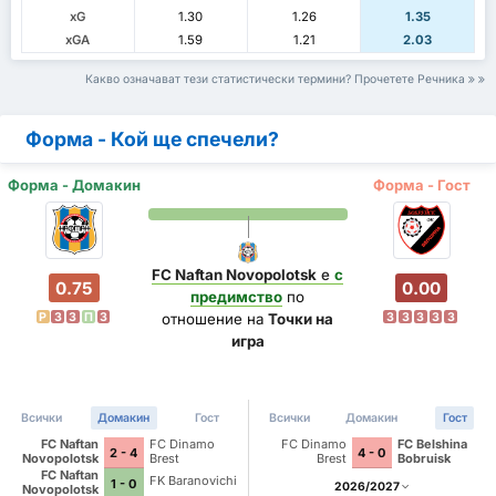
xG
1.30
1.26
1.35
xGA
1.59
1.21
2.03
Какво означават тези статистически термини? Прочетете Речника
Форма - Кой ще спечели?
Форма - Домакин
Форма - Гост
FC Naftan Novopolotsk
е
с
0.75
0.00
предимство
по
P
З
З
П
З
З
З
З
З
З
отношение на
Точки на
игра
Всички
Домакин
Гост
Всички
Домакин
Гост
FC Naftan
FC Dinamo
FC Dinamo
FC Belshina
2 - 4
4 - 0
Novopolotsk
Brest
Brest
Bobruisk
FC Naftan
FK Baranovichi
1 - 0
2026/2027
Novopolotsk