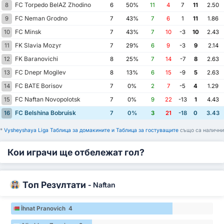
FC Torpedo BelAZ Zhodino
8
6
50%
11
4
7
11
2.50
FC Neman Grodno
9
7
43%
7
6
1
11
1.86
FC Minsk
10
7
43%
7
10
-3
10
2.43
FK Slavia Mozyr
11
7
29%
6
9
-3
9
2.14
FK Baranovichi
12
8
25%
7
14
-7
8
2.63
FC Dnepr Mogilev
13
8
13%
6
15
-9
5
2.63
FC BATE Borisov
14
7
0%
2
7
-5
4
1.29
FC Naftan Novopolotsk
15
7
0%
9
22
-13
1
4.43
FC Belshina Bobruisk
16
7
0%
3
21
-18
0
3.43
*
Vysheyshaya Liga Таблица за домакините и Таблица за гостуващите
също са налични
Кои играчи ще отбележат гол?
Топ Резултати
-
Naftan
İhnat Pranovich 4