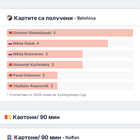
Картите са получени
-
Belshina
Siamion Shastsilouski 5
Nikita Golub 4
Nikita Rozmanov 3
Alexandr Kuchinskiy 3
Pavel Seleznev 2
Vladislav Rusenchik 2
* Статистика от 2026 сезон на Vysheyshaya Liga
Картони/ 90 мин
Картони/ 90 мин
-
Naftan