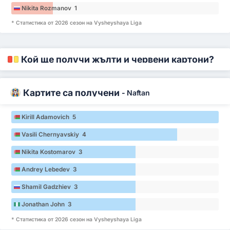
Nikita Rozmanov 1
* Статистика от 2026 сезон на Vysheyshaya Liga
Кой ще получи жълти и червени картони?
Картите са получени
-
Naftan
Kirill Adamovich 5
Vasili Chernyavskiy 4
Nikita Kostomarov 3
Andrey Lebedev 3
Shamil Gadzhiev 3
Jonathan John 3
* Статистика от 2026 сезон на Vysheyshaya Liga