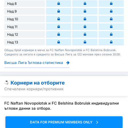
Над 8
Над 9
Над 10
Над 11
Над 12
Над 13
Общщ брой корнери в мача за FC Naftan Novopolotsk и FC Belshina Bobruisk.
Средното за лигата е средното за Висша Лига за 122 мачове през сезона 2026.
Висша Лига Ъглова статистика
Корнери на отборите
Спечелени корнери/противник
FC Naftan Novopolotsk и FC Belshina Bobruisk индивидуални
ъглови данни за отбора.
DATA FOR PREMIUM MEMBERS ONLY