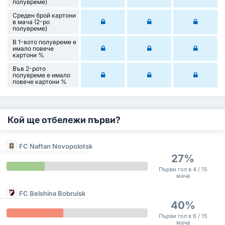
полувреме)
Среден брой картони
в мача (2-ро
полувреме)
В 1-вото полувреме е
имало повече
картони %
Във 2-рото
полувреме е имало
повече картони %
Кой ще отбележи първи?
FC Naftan Novopolotsk
27%
Първи гол в 4 / 15
мача
FC Belshina Bobruisk
40%
Първи гол в 6 / 15
мача