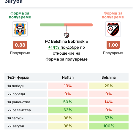
Загуба
Форма за
Форма за
полувреме
полувреме
FC Belshina Bobruisk
е
0.88
1.00
+14%
по-добре
по
Полувреме
Полувреме
отношение на
Форма за полувреме
1ч/2ч форма
Naftan
Belshina
13%
29%
1ч победи
0%
0%
2ч победи
50%
14%
1ч равенства
63%
0%
2ч равенства
38%
57%
1ч загуби
38%
100%
2ч загуби