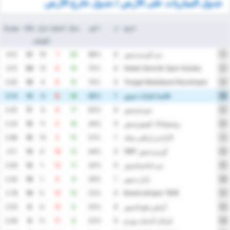
جدول المباريات على الأرض / جدول خارج الأرض
فريق
ل
٪ فوز
سجل
استقبل
فرق
نقاط
متوسط
الأهداف
يني أوردو سبور
4.13
21
19
7
26
88%
8
1
Sebat Genclik Spor Kulubu
3.13
20
13
6
19
75%
8
2
Yozgat Belediyesi Bozokspor
2.63
19
9
6
15
75%
8
3
فاتسا بلديات سبور
3.14
18
6
8
14
86%
7
4
دوزجيسبور
3.25
17
8
9
17
63%
8
5
زونجولداك كومورسبور
2.33
15
11
5
16
44%
9
6
كارادنيز إرغلي بسك
2.86
15
10
5
15
57%
7
7
أوردو سبور 1967
3.11
13
-4
16
12
44%
9
8
يني اماسياسبور
2.56
12
-1
12
11
33%
9
9
بازار سبور
2.43
10
-1
9
8
29%
7
10
1926 Bulancakspor
2.78
10
-5
15
10
22%
9
11
أرتفين هوبناسبور
2.50
8
-4
12
8
25%
8
12
قرابان أيدمان يوردو
2.56
8
-11
17
6
22%
9
13