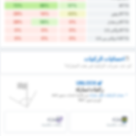
72%
86%
57%
BTTS
29%
14%
43%
BTTS وفوز
28%
56%
0%
BTTS و تعادل
0%
0%
0%
BTTS وأكثر 2.5
0%
0%
0%
BTTS لا واكثر من 2.5
احصائيات الركنيات
كم عدد ضربات الركنية في هذه المباراة؟
UNLOCK
ركنيات/مباراة
* ‏ ‏معدل الركنيات لكل مباراة
‏بين فاتسا بلديات سبور and
أوردو سبور 1967
/مباراة
/مباراة
ركنيات مكتسبة
ركنيات مكتسبة