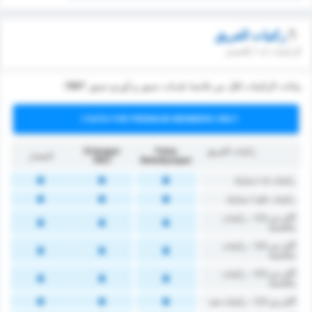
ركنيات الفريق
الركنيات له / للخصم
بيانات الركنيات لكل من فاتسا بلديات سبور و أوردو سبور 1967.
DATA FOR PREMIUM MEMBERS ONLY
ركنيات الفريق
Fatsa
Orduspor
المعدل
1967
Belediyespor
‏ركنيات له / مباراة
‏ركنيات ‏عليه / مباراة
أكثر من 2.5 - ركنيات
مكتسبة
أكثر من 3.5 - ركنيات
مكتسبة
أكثر من 4.5 - ركنيات
مكتسبة
أكثر من 2.5 - ركنيات ضد