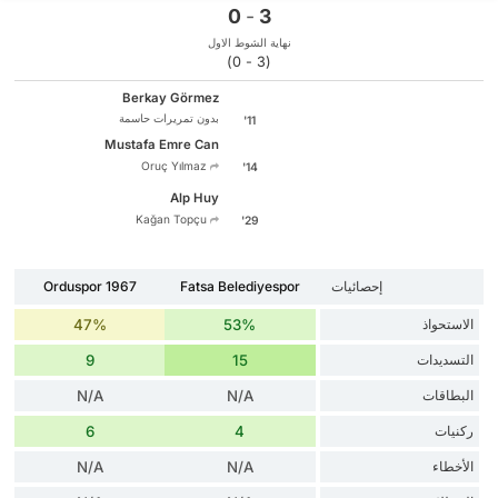
0
-
3
نهاية الشوط الاول
(3 - 0)
Berkay Görmez
بدون تمريرات حاسمة
11'
Mustafa Emre Can
Oruç Yılmaz
14'
Alp Huy
Kağan Topçu
29'
إحصائيات
Fatsa Belediyespor
Orduspor 1967
الاستحواذ
53%
47%
التسديدات
15
9
البطاقات
N/A
N/A
ركنيات
4
6
الأخطاء
N/A
N/A