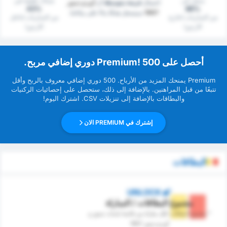
سجل في
شباك نظيفة في
احتمال
فرصة متوسطة
أن
أوردو سبور
43%
86%
1967
سيسجل هدفًا بناءً على بياناتنا.
من المباريات (خارج
من المباريات (داخل
الارض)
الارض)
‏أحصل على Premium! 500 دوري إضافي مربح.
Premium ‏يمنحك المزيد من ‏الأرباح. 500 دوري إضافي معروف بالربح وأقل
تتبعًا من قبل ‏المراهنين. بالإضافة إلى ذلك، ستحصل على إحصائيات الركنيات
والبطاقات بالإضافة إلى تنزيلات CSV. اشترك اليوم!
إشترك في PREMIUM الان
البطاقات
UNLOCK
مجموع البطاقات / المباراة
* مجموع البطاقات ‏لكل مباراة بين فاتسا بلديات سبور و
أوردو سبور 1967