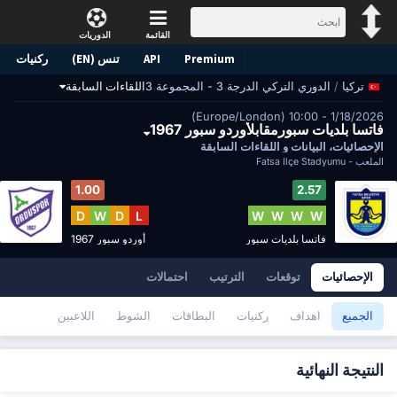
القائمة
الدوريات
Premium
API
تنس (EN)
ركنيات
/
الدوري التركي الدرجة 3 - المجموعة 3
اللقاءات السابقة
تركيا
1/18/2026 - 10:00 (Europe/London)
فاتسا بلديات سبورمقابلأوردو سبور 1967
الإحصائيات، البيانات و اللقاءات السابقة
الملعب -
Fatsa İlçe Stadyumu
1.00
2.57
D
W
D
L
W
W
W
W
فاتسا بلديات سبور
أوردو سبور 1967
الإحصائيات
توقعات
الترتيب
احتمالات
الجميع
اهداف
ركنيات
البطاقات
الشوط
اللاعبين
النتيجة النهائية