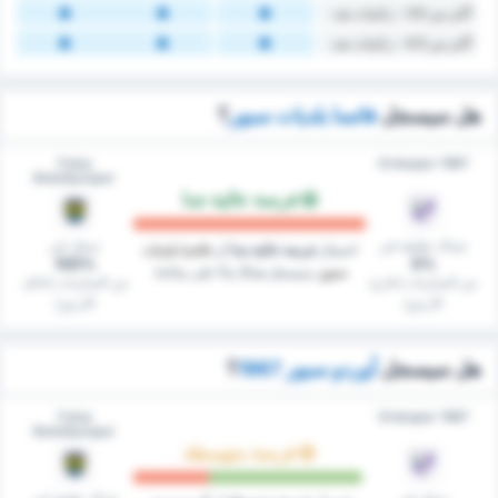
أكثر من 3.5 - ركنيات ضد
أكثر من 4.5 - ركنيات ضد
هل سيسجل
فاتسا بلديات سبور
؟
Fatsa
Orduspor 1967
Belediyespor
فرصة عالية جدا
شباك نظيفة في
سجل في
احتمال
فرصة عالية جدا
أن
فاتسا بلديات
100%
0%
سبور
سيسجل هدفًا بناءً على بياناتنا.
من المباريات (خارج
من المباريات (داخل
الارض)
الارض)
هل سيسجل
أوردو سبور 1967
؟
Fatsa
Orduspor 1967
Belediyespor
فرصة متوسطة