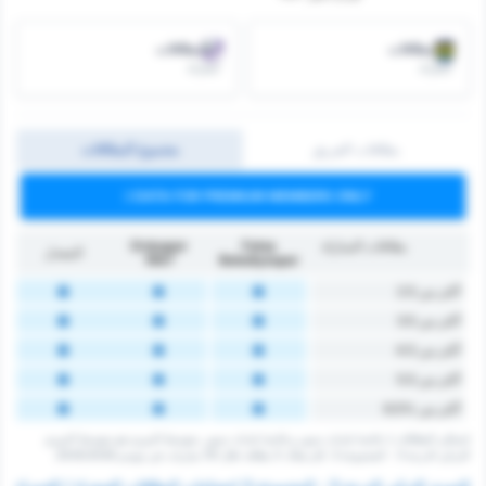
البطاقات
البطاقات
/مباراة
/مباراة
بطاقات الفريق
مجموع البطاقات
DATA FOR PREMIUM MEMBERS ONLY
بطاقات المباراة
Fatsa
Orduspor
المعدل
1967
Belediyespor
أكثر من 2.5
أكثر من 3.5
أكثر من 4.5
أكثر من 5.5
أكثر من %6.5
إجمالي البطاقات لـ فاتسا بلديات سبور و فاتسا بلديات سبور. متوسط الدوري هو متوسط الدوري
التركي الدرجة 3 - المجموعة 3. كان هناك 0 بطاقة ‏خلال 131 مباريات في موسم 2025/2026.
الدوري التركي الدرجة 3 - المجموعة 3 احصائيات البطاقات الصفراء / الحمراء