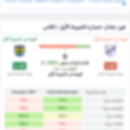
فوز-تعادل-خسارة الشوط الأول / الثاني
‏الهيئة في الشوط الأول
‏الهيئة في الشوط الأول
فاتسا بلديات سبور
is
+143%
2.43
1.00
أفضل
من حيث
نهاية الشوط الاول
نهاية الشوط الاول
‏الهيئة في الشوط الأول
هيئة ش1/ش2
Fatsa Belediyespor
Orduspor 1967
0%
71%
انتصارات ش1
14%
56%
انتصارات ش2
100%
29%
تعادلات ش1
56%
0%
تعادلات ش2