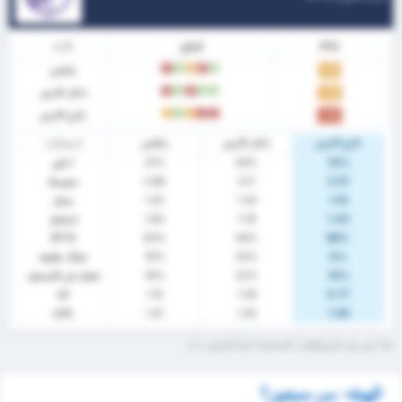
PPG
النتائج
الآداء
ملخص
ف
خ
ت
ف
خ
1.25
داخل الارض
ف
ف
خ
ف
خ
1.44
خارج الارض
خ
خ
ت
ف
ت
1.00
خارج الارض
داخل الارض
ملخص
إحصائيات
14%
44%
31%
٪ فوز
2.57
3.11
2.88
متوسط
1.14
1.33
1.25
سجل
1.43
1.78
1.63
استقبل
BTTS
63%
44%
86%
0%
33%
19%
شباك نظيفة
14%
22%
19%
فشل في التسجيل
xG
1.15
1.29
0.77
xGA
1.41
1.35
1.59
ماذا تعني هذه المصطلحات الإحصائية؟ اقرأ المعجم.
الهيئة- من سيفوز؟