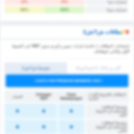
0%
0%
خسارات ش1
28%
43%
خسارات ش2
بطاقات ش1/ش2
إحصائيات البطاقات لـ فاتسا بلديات سبور و أوردو سبور 1967 في الشوط
الأول والثاني لتوقعاتك.
أكثر من 0.5 ~ 3 (ش1/ش2)
متوسط ش1/ش2
DATA FOR PREMIUM MEMBERS ONLY
البطاقات (الشوط الأول /
Fatsa
Orduspor
المعدل
الثاني)
Belediyespor
1967
متوسط البطاقات
المستلمة في الشوط
الأول
متوسط البطاقات
المستلمة في الشوط
الثاني