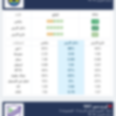
PPG
النتائج
الآداء
ملخص
ف
ف
ف
ت
ت
2.06
داخل الارض
ف
ف
ف
ف
ف
2.57
خارج الارض
ف
ف
ف
ت
ت
1.67
خارج الارض
داخل الارض
ملخص
إحصائيات
44%
86%
63%
٪ فوز
1.56
3.14
2.25
متوسط
0.89
2.00
1.38
سجل
0.67
1.14
0.88
استقبل
BTTS
44%
57%
33%
67%
43%
56%
شباك نظيفة
22%
0%
13%
فشل في التسجيل
xG
1.29
1.54
1.05
xGA
1.16
0.75
1.57
أوردو سبور 1967
تركيا - الدوري التركي الدرجة 3 - المجموعة 3
مركز الدوري.
8
/ 16