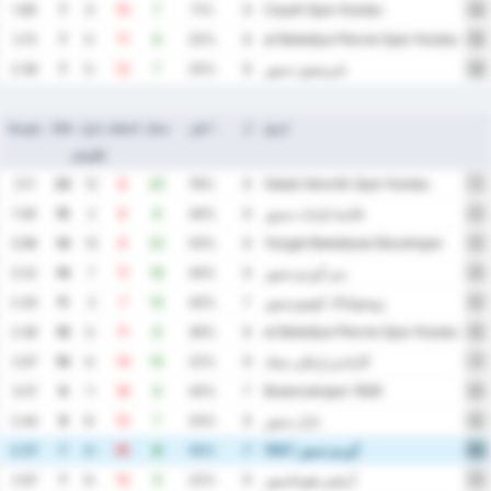
Cayeli Spor Kulubu
1.89
7
-3
10
7
11%
9
14
Tokat Belediye Plevne Spor Kulubu
2.13
7
-5
11
6
25%
8
15
غيريسون سبور
2.38
7
-5
12
7
25%
8
16
فريق
ل
٪ فوز
سجل
استقبل
فرق
نقاط
متوسط
الأهداف
Sebat Genclik Spor Kulubu
3.11
23
12
8
20
78%
9
1
فاتسا بلديات سبور
1.56
15
2
6
8
44%
9
2
Yozgat Belediyesi Bozokspor
3.88
14
13
9
22
50%
8
3
يني أوردو سبور
3.22
14
7
11
18
44%
9
4
زونجولداك كومورسبور
2.43
11
3
7
10
43%
7
5
Tokat Belediye Plevne Spor Kulubu
2.38
10
-3
11
8
38%
8
6
كارادنيز إرغلي بسك
2.67
10
-4
14
10
22%
9
7
1926 Bulancakspor
3.57
9
-7
16
9
43%
7
8
بازار سبور
2.44
9
-8
15
7
33%
9
9
أوردو سبور 1967
2.57
7
-2
10
8
14%
7
10
أرتفين هوبناسبور
2.67
7
-6
15
9
22%
9
11