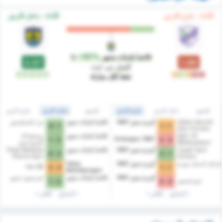
الآداء - خارج الارض
الآداء - داخل الارض
فاتسا بلديات سبور
is
+157%
2.57
1.00
أفضل
من حيث
خ
خ
ت
ف
ت
ف
ف
ف
ف
ف
نقط لكل مباراة
الجميع
داخل الارض
خارج الارض
الجميع
داخل الارض
خارج الارض
Sebat Genclik
أوردو سبور 1967
فاتسا بلديات سبور
يني اماسياسبور
1 - 0
1 - 1
Spor Kulubu
76 Iğdır
فاتسا بلديات سبور
زونجولداك
Orduspor 1967
3 - 1
3 - 2
Belediyespor
كومورسبور
Cayeli Spor
أوردو سبور 1967
فاتسا بلديات سبور
Tokat Belediye
2 - 0
1 - 2
Plevne Spor
Kulubu
Kulubu
قرابان أيدمان يوردو
أوردو سبور 1967
Fatsa
Van BB
3 - 3
1 - 1
Belediyespor
أوردو سبور 1967
فاتسا بلديات سبور
غيريسون سبور
دوزجيسبور
2 - 1
3 - 2
السابق
التالي
السابق
التالي