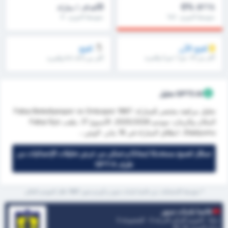
0
0%
BTTS
أهداف / مباراة
متوسط الدوري : 0%
متوسط الدوري : 0
افتح الآن
افتح
أكثر من 1.5، ش1 / ش2 والمزيد
أكثر من 8.5، 9.5 والمزيد
GPT5 AI تحليل
تحليل مراهنة مختصر للمباراة: Fatsa Belediyespor vs Orduspor 1967
المكان والزمان: موسم 2025/2026، الأسبوع 17، ملعب Fatsa İlçe
Stadyumu، انطلاق المباراة في 18 يناير. الوض...
تسجّل لتصبح مستخدمًا (مجانا) و تتمكن من عرض تحليلات الإحصائيات من
طرف GPT-4
* متوسط الإحصائيات بين فاتسا بلديات سبور و أوردو سبور 1967 خلال الموسم الحالي
فاتسا بلديات سبور
تركيا - الدوري التركي الدرجة 3 - المجموعة 3
مركز الدوري.
4
/ 16