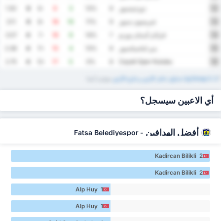
دوزجيسبور
1.50
6
-6
9
3
13%
8
12
غيريسون سبور
3.11
6
-8
18
10
11%
9
13
قرابان أيدمان يوردو
3.57
4
-7
16
9
14%
7
14
يني اماسياسبور
2.38
4
-11
15
4
13%
8
15
Cayeli Spor Kulubu
2.75
4
-12
17
5
0%
8
16
*
3. Lig Group 3 ‏جداول داخل الأرض ‏و خارج الأرض
‏متوفرة أيضا
أي الاعبين سيسجل؟
أفضل الهدافين
Fatsa Belediyespor
-
Kadircan Bilikli 2
Kadircan Bilikli 2
Alp Huy 1
Alp Huy 1