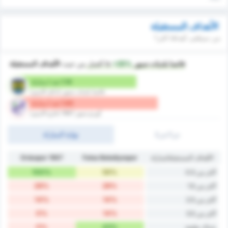
الأهداف المستقبلة
من سيتلقى أهدافا اكثر؟
فاتسا بلديات سبور
is
+25%
أفضل
من حيث
الأهداف المستقبلة
1.14 ضد / مباراة
فاتسا بلديات سبور (داخل الارض)
1.43 ضد / مباراة
أوردو سبور 1967 (خارج الارض)
ش1/ش2
نهاية المباراة
الأهداف المستقبلة/مباراة
Fatsa Belediyespor
Orduspor 1967
100%
56%
أكثر من 0.5
28%
28%
أكثر من 1.5
14%
14%
أكثر من 2.5
0%
14%
أكثر من 3.5
0%
43%
شباك نظيفة