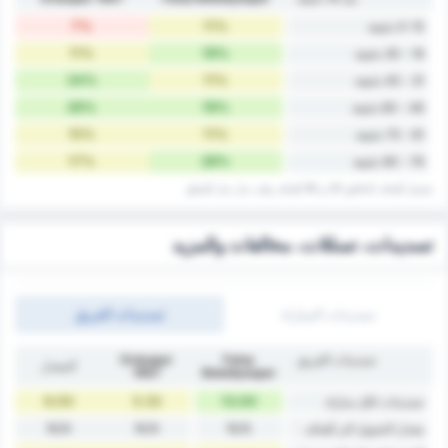
7%
11%
0-15 دقيقة
11%
19%
16 - 30 دقيقة
24%
11%
31 - 45 دقيقة
26%
19%
46 - 60 دقيقة
15%
11%
61 - 75 دقيقة
17%
28%
76 - 90 دقيقة
تشمل أهداف الدقائق 45 و 90 أهداف وقت ‏بدل ‏بدل الضائع.
تسديدات، تسللات، مخالفات والمزيد
تسديدات المباراة
تسديدات الفريق
تسديدات الفريق
Fatsa
Orduspor
المعدل
1967
Belediyespor
9.00
5.33
13.00
تسديدات لكل مباراة
N/A
N/A
N/A
معدل التحويل الى أهداف