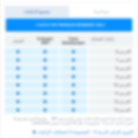
ش1/ش2
مجموع الركنيات
DATA FOR PREMIUM MEMBERS ONLY
ركنيات المباراة
Fatsa
Orduspor
المعدل
1967
Belediyespor
أكثر من 6
اكثر من 7
اكثر من 8
اكثر من 9
اكثر من 10
اكثر من 11
اكثر من 12
اكثر من 13
‏مجموع ركنية مباراة لفريق فاتسا بلديات سبور و أوردو سبور 1967. ‏‏ ‏ ‏متوسط الدوري هو متوسط
الدوري التركي الدرجة 3 - المجموعة 3 ‏خلال 131 ‏المباريات لموسم 2025/2026.
الدوري التركي الدرجة 3 - المجموعة 3 إحصائيات الركنيات