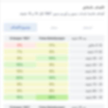
الأهداف بالدقائق
أهداف فاتسا بلديات سبور و أوردو سبور 1967 ‏لكل 10 و 15 دقيقة.
استقبل
سجل
مجموع الاهداف
بعد 10 دقيقة
Fatsa Belediyespor
Orduspor 1967
2%
11%
0-10 دقائق
7%
6%
11-20 دقيقة
9%
14%
21 - 30 دقيقة
15%
8%
31 - 40 دقيقة
13%
8%
41 - 50 دقيقة
22%
14%
51 - 60 دقيقة
9%
6%
61 - 70 دقيقة
9%
8%
71 - 80 دقيقة
15%
25%
81 - 90 دقيقة
بعد 15 دقيقة
Fatsa Belediyespor
Orduspor 1967