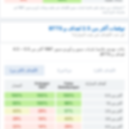
* إحصائيات من سجل تلقي فاتسا بلديات سبور للأهداف في ملعبه وبيانات أوردو سبور 1967 في
مبارياته خارج أرضه.
توقعات أكثر من 2.5 اهداف و BTTS
كم عدد الأهداف في هذه المباراة؟
يانات تهديف فاتسا بلديات سبور و أوردو سبور 1967 أكثر من 0.5 ~ 4.5
اهداف و BTTS.
الأهداف (أقل)
ش1/ش2
الأهداف (اكثر من)
أهداف المباراة
Fatsa
Orduspor
المعدل
1967
Belediyespor
100%
100%
100%
أكثر من 0.5
93%
100%
86%
أكثر من 1.5
43%
29%
57%
أكثر من 2.5
29%
14%
43%
أكثر من 3.5
22%
14%
29%
أكثر من 4.5