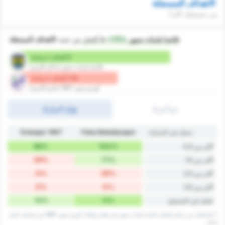
الاهداف المسجلة
من سيسجل اكثر؟
فاتسا بلديات سبور
is
+75%
أفضل
من حيث
الاهداف المسجلة
2 أهداف / مباراة
فاتسا بلديات سبور (داخل الارض)
1.14 أهداف / مباراة
أوردو سبور 1967 (خارج الارض)
ش1/ش2
نهاية المباراة
سجل في المباراة
Fatsa Belediyespor
Orduspor 1967
86%
100%
أكثر من 0.5
28%
71%
أكثر من 1.5
0%
28%
أكثر من 2.5
0%
0%
أكثر من 3.5
14%
0%
فشل في التسجيل
* إحصائيات من سجل اهداف فاتسا بلديات سبور في ملعبه وبيانات أوردو سبور 1967 في مبارياته خارج
أرضه.