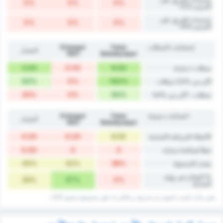
0%
0%
0%
المرمى 5.5+
تسديدات الفريق على
0%
0%
0%
المرمى 6.5+
إحصائيات التسللات
Fatsa
Orduspor
المعدل
1967
Belediyespor
3.00
0.00
6.00
تسللات / مباراة
50%
0%
100%
أكثر من %2.5 تسللات
25%
0%
50%
تسللات - أكثر من %3.5
احصائيات متنوعة
Fatsa
Orduspor
المعدل
1967
Belediyespor
4.00
0.00
8.50
الأخطاء المرتكبة /المباراة
0.00
0
0
خطأ لصالحه/ مباراة
45%
52%
38%
معدل الاستحواذ
% التعادل في نهاية
29%
57%
0%
المباراة
بعض بيانات ‏النسب المئوية يتم تقريبها، و بالتالي قد ‏يكون مجموعها يساوي 101% .