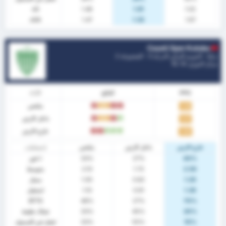
xG
1.48
1.81
1.02
xGA
1.47
1.32
1.67
Cayeli Spor Kulubu
تركيا - الدوري التركي الدرجة 3 - المجموعة 2
مركز الدوري.
0
/ 16
PPG
النتائج
الآداء
ملخص
خ
خ
ت
ت
خ
1.33
داخل الارض
ف
خ
ت
ت
خ
1.27
خارج الارض
ف
ف
ف
خ
خ
1.40
خارج الارض
داخل الارض
ملخص
إحصائيات
40%
27%
33%
٪ فوز
2.50
1.73
2.10
متوسط
1.20
0.82
1.00
سجل
1.30
0.91
1.10
استقبل
BTTS
48%
27%
70%
20%
45%
33%
شباك نظيفة
10%
55%
33%
فشل في التسجيل