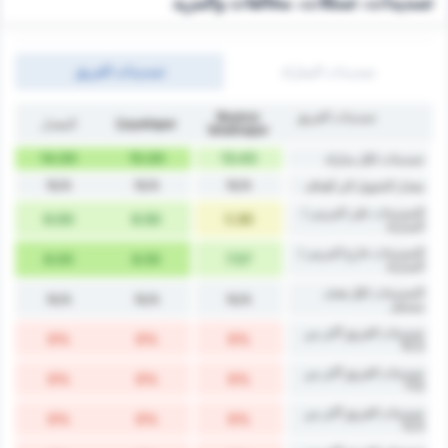
تسديدات، تسللات، مخالفات والمزيد
تسديدات المباراة
تسديدات الفريق
تسديدات الفريق
Beykoz
Çayelispor
المعدل
İshaklıspor
14.00
15.00
13.43
تسديدات لكل مباراة
N/A
N/A
N/A
معدل التحويل الى أهداف
التسديدات على المرمى /
6.00
6.50
5.86
المباراة
التسديدات خارج المرمى /
8.00
8.50
7.57
المباراة
التسديدات لكل هدف
N/A
N/A
N/A
مسجل
تسديدات الفريق أكثر من
0%
0%
0%
10.5
تسديدات الفريق أكثر من
0%
0%
0%
11.5
تسديدات الفريق أكثر من
0%
0%
0%
12.5