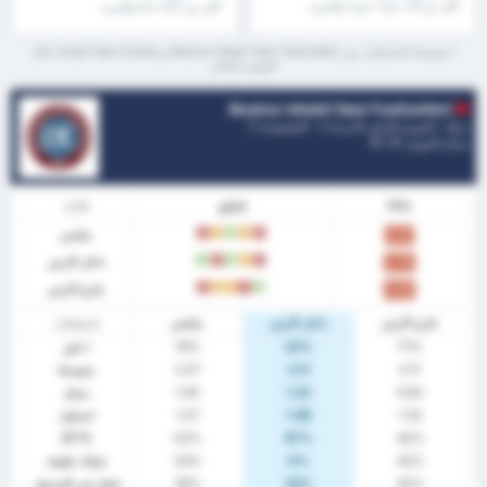
أكثر من 1.5، ش1 / ش2 والمزيد
أكثر من 8.5، 9.5 والمزيد
* متوسط الإحصائيات بين Beykoz Ishakli Spor Faaliyetleri و Cayeli Spor Kulubu خلال
الموسم الحالي
Beykoz Ishakli Spor Faaliyetleri
تركيا - الدوري التركي الدرجة 3 - المجموعة 2
مركز الدوري.
0
/ 16
PPG
النتائج
الآداء
ملخص
خ
ت
ف
ت
خ
0.81
داخل الارض
خ
ت
ف
خ
ف
0.78
خارج الارض
ف
خ
ت
ت
خ
0.83
خارج الارض
داخل الارض
ملخص
إحصائيات
17%
22%
19%
٪ فوز
2.17
3.11
2.57
متوسط
0.83
1.22
1.00
سجل
1.33
1.89
1.57
استقبل
BTTS
52%
67%
42%
42%
0%
24%
شباك نظيفة
42%
33%
38%
فشل في التسجيل