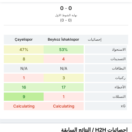
0
-
0
نهاية الشوط الاول
(0 - 0)
إحصائيات
Beykoz İshaklıspor
Çayelispor
الاستحواذ
53%
47%
التسديدات
4
8
البطاقات
N/A
N/A
ركنيات
3
1
الأخطاء
17
16
التسللات
1
9
Calculating
Calculating
xG
احصائيات H2H / النتائج السابقة