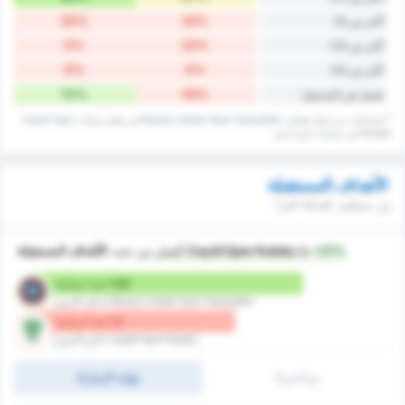
30%
33%
أكثر من 1.5
0%
22%
أكثر من 2.5
0%
0%
أكثر من 3.5
10%
33%
فشل في التسجيل
* إحصائيات من سجل اهداف Beykoz Ishakli Spor Faaliyetleri في ملعبه وبيانات Cayeli Spor
Kulubu في مبارياته خارج أرضه.
الأهداف المستقبلة
من سيتلقى أهدافا اكثر؟
+31%
is
Cayeli Spor Kulubu
أفضل
من حيث
الأهداف المستقبلة
1.89 ضد / مباراة
Beykoz Ishakli Spor Faaliyetleri (داخل الارض)
1.3 ضد / مباراة
Cayeli Spor Kulubu (خارج الارض)
ش1/ش2
نهاية المباراة