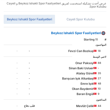
عرض أحدث تشكيلة استخدمت لفريق Beykoz Ishakli Spor Faaliyetleri و Cayeli
Spor Kulubu.
Beykoz Ishakli Spor Faaliyetleri
Cayeli Spor Kulubu
Beykoz Ishakli Spor Faaliyetleri
Starting 11
#
المهاجمون
Fevzi Can Bozkuş
-
-
18
لاعبي الوسط
Onur Paksoy
-
-
88
Sinan Baki Usluer
-
-
-
Atalay Gürel
-
-
35
Barışcan Işık Altunbaş
-
-
27
Emre Işık
-
-
48
Okan Baydemir
-
-
10
Baran Engül
-
-
9
المدافعون
Mevlüt Çelik
44
‏قلب دفاع
-