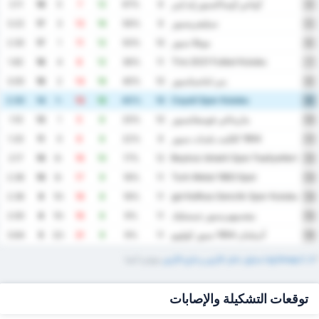
أوتاس أوساكسبور إيه إس
2.11
18
5
7
12
67%
9
4
سيليفريسبور
3.22
17
3
13
16
56%
9
5
موغلا سبور
2.30
17
1
11
12
50%
10
6
Tire 2021 Futbol Kulubu
1.82
16
4
8
12
36%
11
7
يني اماسياسبور
3.00
16
2
14
16
40%
10
8
Cayeli Spor Kulubu
2.50
14
-1
13
12
40%
10
9
مازيداغي فوسفاتسبور
1.10
13
1
5
6
20%
10
10
1954 كلكيت بلديات سبور
1.33
11
0
6
6
22%
9
11
Beykoz Ishakli Spor Faaliyetleri
2.17
10
-6
16
10
17%
12
12
Turk Metal 1963 Spor
2.36
10
-8
17
9
18%
11
13
Inegol Kafkas Genclik Spor Kulubu
2.36
9
-10
18
8
18%
11
14
نيفسيهيرسبور جينسليك
2.00
6
-10
16
6
9%
11
15
آدييامان 1954 سبور كولوبو
3.64
5
-22
31
9
9%
11
16
*
3. Lig Group 2 ‏جداول داخل الأرض ‏و خارج الأرض
‏متوفرة أيضا
توقعات التشكيلة والإصابات