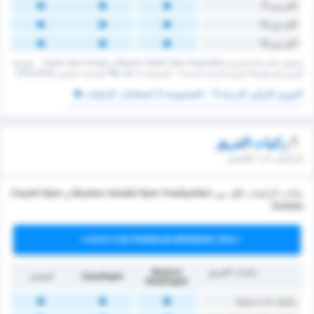
اكثر من 11
اكثر من 12
اكثر من 13
‏مجموع ركنية مباراة لفريق Beykoz Ishakli Spor Faaliyetleri و Cayeli Spor Kulubu. ‏‏ ‏ ‏متوسط
الدوري هو متوسط الدوري التركي الدرجة 3 - المجموعة 2 ‏خلال 168 ‏المباريات لموسم 2024/2025.
الدوري التركي الدرجة 3 - المجموعة 2 إحصائيات الركنيات
ركنيات الفريق
الركنيات له / للخصم
بيانات الركنيات لكل من Beykoz Ishakli Spor Faaliyetleri و Cayeli Spor
Kulubu.
DATA FOR PREMIUM MEMBERS ONLY
ركنيات الفريق
Beykoz
Çayelispor
المعدل
İshaklıspor
‏ركنيات له / مباراة