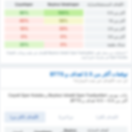
الأهداف المستقبلة/مباراة
Beykoz İshaklıspor
Çayelispor
80%
100%
أكثر من 0.5
40%
56%
أكثر من 1.5
10%
33%
أكثر من 2.5
0%
0%
أكثر من 3.5
20%
0%
شباك نظيفة
* إحصائيات من سجل تلقي Beykoz Ishakli Spor Faaliyetleri للأهداف في ملعبه وبيانات Cayeli
Spor Kulubu في مبارياته خارج أرضه.
توقعات أكثر من 2.5 اهداف و BTTS
كم عدد الأهداف في هذه المباراة؟
يانات تهديف Beykoz Ishakli Spor Faaliyetleri و Cayeli Spor Kulubu
أكثر من 0.5 ~ 4.5 اهداف و BTTS.
الأهداف (أقل)
ش1/ش2
الأهداف (اكثر من)
أهداف المباراة
Beykoz