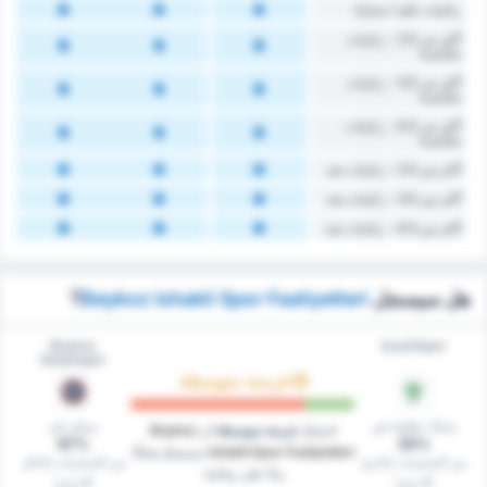
‏ركنيات ‏عليه / مباراة
أكثر من 2.5 - ركنيات
مكتسبة
أكثر من 3.5 - ركنيات
مكتسبة
أكثر من 4.5 - ركنيات
مكتسبة
أكثر من 2.5 - ركنيات ضد
أكثر من 3.5 - ركنيات ضد
أكثر من 4.5 - ركنيات ضد
هل سيسجل
Beykoz Ishakli Spor Faaliyetleri
؟
Beykoz
Çayelispor
İshaklıspor
فرصة متوسطة
شباك نظيفة في
سجل في
احتمال
فرصة متوسطة
أن
Beykoz
67%
20%
Ishakli Spor Faaliyetleri
سيسجل هدفًا
من المباريات (خارج
من المباريات (داخل
بناءً على بياناتنا.
الارض)
الارض)