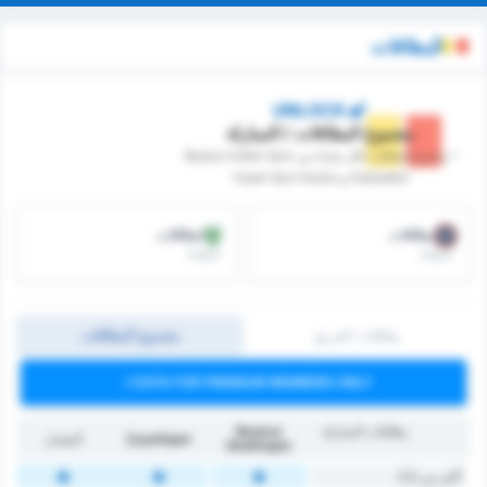
البطاقات
UNLOCK
مجموع البطاقات / المباراة
* مجموع البطاقات ‏لكل مباراة بين Beykoz Ishakli Spor
Faaliyetleri و Cayeli Spor Kulubu
البطاقات
البطاقات
/مباراة
/مباراة
بطاقات الفريق
مجموع البطاقات
DATA FOR PREMIUM MEMBERS ONLY
بطاقات المباراة
Beykoz
Çayelispor
المعدل
İshaklıspor
أكثر من 2.5