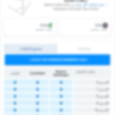
* ‏ ‏معدل الركنيات لكل مباراة
‏بين Beykoz Ishakli Spor
Faaliyetleri and Cayeli Spor Kulubu
/مباراة
/مباراة
ركنيات مكتسبة
ركنيات مكتسبة
ش1/ش2
مجموع الركنيات
DATA FOR PREMIUM MEMBERS ONLY
ركنيات المباراة
Beykoz
Çayelispor
المعدل
İshaklıspor
أكثر من 6
اكثر من 7
اكثر من 8
اكثر من 9
اكثر من 10