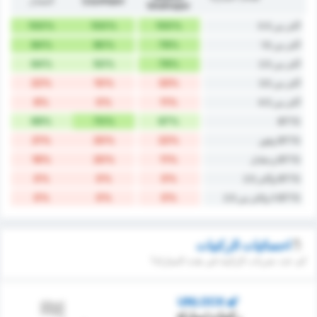
Çayelispor
المعدل
İshaklıspor
100%
100%
100%
أكثر من 0.5
84%
90%
78%
أكثر من 1.5
64%
50%
78%
أكثر من 2.5
22%
10%
33%
أكثر من 3.5
6%
0%
11%
أكثر من 4.5
69%
70%
67%
BTTS
21%
20%
22%
BTTS وفوز
16%
20%
11%
BTTS و تعادل
0%
0%
0%
BTTS وأكثر 2.5
0%
0%
0%
BTTS لا واكثر من 2.5
احصائيات الركنيات
كم عدد ضربات الركنية في هذه المباراة؟
UNLOCK
ركنيات/مباراة