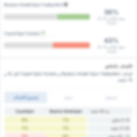
Beykoz Ishakli Spor Faaliyetleri
38%
سجل أولاً في 8 / 21
مباريات
Cayeli Spor Kulubu
43%
سجل أولاً في 9 / 21
مباريات
الأهداف بالدقائق
أهداف Beykoz Ishakli Spor Faaliyetleri و Cayeli Spor Kulubu ‏لكل 10 و
15 دقيقة.
استقبل
سجل
مجموع الاهداف
بعد 10 دقيقة
Beykoz İshaklıspor
Çayelispor
9%
7%
0-10 دقائق
7%
7%
11-20 دقيقة
2%
9%
21 - 30 دقيقة