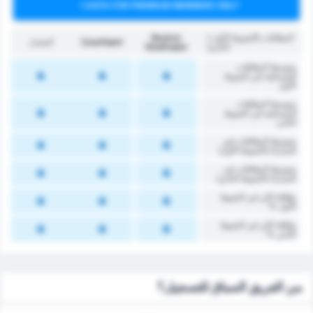
DATA FOR PREMIUM MEMBERS ONLY
البطاقات (الشوط الأول /
Beykoz
Çayelispor
المعدل
الثاني)
İshaklıspor
متوسط البطاقات
المستلمة في الشوط
الأول
متوسط البطاقات
المستلمة في الشوط
الثاني
متوسط البطاقات في
المباراة (الشوط الأول)
متوسط البطاقات في
المباراة (الشوط الثاني)
‏بطاقة اكثر في الشوط
الأول %
‏بطاقة اكثر في الشوط
‏الثاني %
من الفريق السباق للتسجيل؟