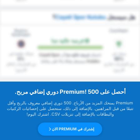
هل سيسجل
Cayeli Spor Kulubu
؟
Beykoz
Çayelispor
İshaklıspor
فرصة عالية جدا
سجل في
شباك نظيفة في
احتمال
فرصة عالية جدا
أن
Cayeli Spor
0%
90%
Kulubu
سيسجل هدفًا بناءً على بياناتنا.
من المباريات (خارج
من المباريات (داخل
الارض)
الارض)
‏أحصل على Premium! 500 دوري إضافي مربح.
Premium ‏يمنحك المزيد من ‏الأرباح. 500 دوري إضافي معروف بالربح وأقل
تتبعًا من قبل ‏المراهنين. بالإضافة إلى ذلك، ستحصل على إحصائيات الركنيات
والبطاقات بالإضافة إلى تنزيلات CSV. اشترك اليوم!
إشترك في PREMIUM الان