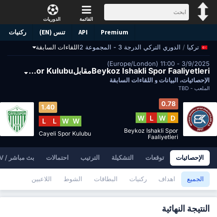
القائمة
الدوريات
Premium
API
تنس (EN)
ركنيات
/
الدوري التركي الدرجة 3 - المجموعة 2
اللقاءات السابقة
تركيا
3/9/2025 - 11:00 (Europe/London)
Beykoz Ishakli Spor FaaliyetleriمقابلCayeli Spor Kulubu
الإحصائيات، البيانات و اللقاءات السابقة
الملعب -
TBD
0.78
1.40
W
L
W
D
L
L
W
W
Beykoz Ishakli Spor
Cayeli Spor Kulubu
Faaliyetleri
الإحصائيات
توقعات
التشكيلة
الترتيب
احتمالات
بث مباشر / TV
الجميع
اهداف
ركنيات
البطاقات
الشوط
اللاعبين
النتيجة النهائية