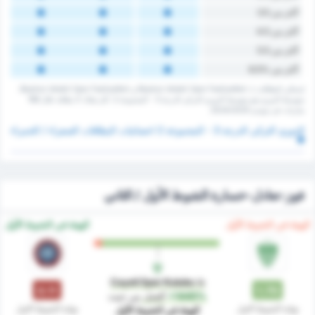
أكثر من 3.5
أكثر من 4.5
أكثر من 5.5
أكثر من %6.5
إجمالي البطاقات لـ Beykoz Ishakli Spor Faaliyetleri و Beykoz Ishakli Spor Faaliyetleri.
متوسط الدوري هو متوسط الدوري التركي الدرجة 3 - المجموعة 2. كان هناك 0 بطاقة ‏خلال 168
مباريات في موسم 2024/2025.
الدوري التركي الدرجة 3 - المجموعة 2 احصائيات البطاقات الصفراء / الحمراء
فوز-تعادل-خسارة الشوط الأول / الثاني
‏الهيئة في الشوط الأول
‏الهيئة في الشوط الأول
Cayeli Spor Kulubu
is
0.11
1.70
+1445%
أفضل
من حيث
نهاية الشوط الاول
نهاية الشوط الاول
‏الهيئة في الشوط الأول