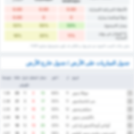
İshaklıspor
0.00
0.00
0.00
الأخطاء المرتكبة /المباراة
0.00
0
0
خطأ لصالحه/ مباراة
52%
50%
53%
معدل الاستحواذ
% التعادل في نهاية
16%
20%
11%
المباراة
بعض بيانات ‏النسب المئوية يتم تقريبها، و بالتالي قد ‏يكون مجموعها يساوي 101% .
جدول المباريات على الأرض / جدول خارج الأرض
فريق
ل
٪ فوز
سجل
استقبل
فرق
نقاط
متوسط
الأهداف
موغلا سبور
1.36
25
11
2
13
64%
11
1
يني اماسياسبور
2.36
21
8
9
17
55%
11
2
سيليفريسبور
2.25
21
7
10
17
50%
12
3
بالكيسير سبور
2.44
19
12
5
17
67%
9
4
أوتاس أوساكسبور إيه إس
3.17
16
12
13
25
33%
12
5
اتيمزجوت بيليدي سبور كولوبو
2.67
16
6
9
15
56%
9
6