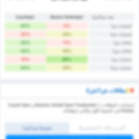
هيئة ش1/ش2
Beykoz İshaklıspor
Çayelispor
40%
0%
انتصارات ش1
20%
33%
انتصارات ش2
50%
11%
تعادلات ش1
40%
33%
تعادلات ش2
10%
89%
خسارات ش1
40%
33%
خسارات ش2
بطاقات ش1/ش2
إحصائيات البطاقات لـ Beykoz Ishakli Spor Faaliyetleri و Cayeli Spor
Kulubu في الشوط الأول والثاني لتوقعاتك.
أكثر من 0.5 ~ 3 (ش1/ش2)
متوسط ش1/ش2