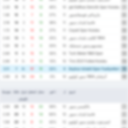
Inegol Kafkas Genclik Spor Kulubu
2.20
15
2
10
12
40%
10
7
مازيداغي فوسفاتسبور
1.36
15
1
7
8
27%
11
8
فاتسا بلديات سبور
2.18
14
2
11
13
36%
11
9
Cayeli Spor Kulubu
1.73
14
-1
10
9
27%
11
10
1954 كلكيت بلديات سبور
2.42
13
-1
15
14
25%
12
11
نيفسيهيرسبور جينسليك
1.20
12
-2
7
5
20%
10
12
Turk Metal 1963 Spor
2.60
11
-4
15
11
30%
10
13
Tire 2021 Futbol Kulubu
2.90
7
-5
17
12
10%
10
14
Beykoz Ishakli Spor Faaliyetleri
3.11
7
-6
17
11
22%
9
15
آدييامان 1954 سبور كولوبو
2.90
2
-19
24
5
0%
10
16
فريق
ل
٪ فوز
سجل
استقبل
فرق
نقاط
متوسط
الأهداف
بالكيسير سبور
2.83
23
10
12
22
58%
12
1
فاتسا بلديات سبور
2.30
20
5
9
14
60%
10
2
اتيمزجوت بيليدي سبور كولوبو
1.58
20
3
8
11
42%
12
3