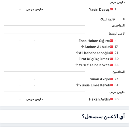
حارس مرمى
Yasin Davuş
1
حارس مرمى
-
#
‏قائمة البدلاء
المهاجمون
لاعبي الوسط
Enes Hakan Sığırcı
-
-
-
↑
Atakan Akbulut
-
-
17
↑
Ali Kabahasanoğlu
-
-
21
Fırat Küçükgülmez
-
-
30
↑
Yusuf Talha Kökce
-
-
33
المدافعون
Sinan Akgöl
-
-
77
↑
Yunus Emre Kefeli
-
-
81
حارس مرمى
Hakan Aydın
96
حارس مرمى
-
أي الاعبين سيسجل؟