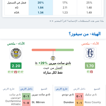
25%
17%
20%
فشل في التسجيل
xG
1.84
2.11
1.48
xGA
1.34
1.23
1.49
ماذا تعني هذه المصطلحات الإحصائية؟ اقرأ المعجم.
الهيئة- من سيفوز؟
الآداء - ملخص
الآداء - ملخص
نادي سانت ميرين
is
+29%
2.20
1.70
أفضل
من حيث
خ
ف
نقط لكل مباراة
ف
ف
خ
ف
ف
الجميع
داخل الارض
خارج الارض
الجميع
داخل الارض
خارج الارض
نادي سلتيك
نادي دوندي
نادي سانت ميرين
نادي سانت
1 - 0
1 - 0
جونستون
Dunfermline
St. Mirren
Dundee
Ross County
0 - 1
1 - 1
Athletic