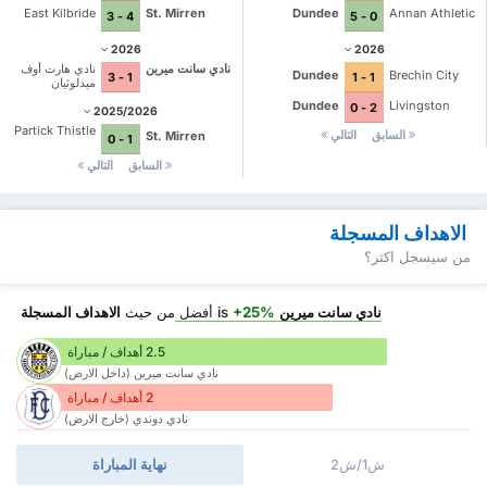
East Kilbride
St. Mirren
Dundee
Annan Athletic
4 - 3
0 - 5
2026
2026
نادي سانت ميرين
نادي هارت أوف
Dundee
Brechin City
1 - 3
1 - 1
ميدلوثيان
Dundee
Livingston
2 - 0
2025/2026
Partick Thistle
السابق
التالي
St. Mirren
1 - 0
السابق
التالي
الاهداف المسجلة
من سيسجل اكثر؟
نادي سانت ميرين
is
+25%
أفضل
من حيث
الاهداف المسجلة
2.5 أهداف / مباراة
نادي سانت ميرين (داخل الارض)
2 أهداف / مباراة
نادي دوندي (خارج الارض)
ش1/ش2
نهاية المباراة