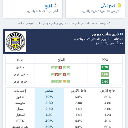
افتح الآن
افتح
أكثر من 1.5، ش1 / ش2 والمزيد
أكثر من 8.5، 9.5 والمزيد
* متوسط الإحصائيات بين نادي سانت ميرين و نادي دوندي خلال الموسم الحالي
نادي سانت ميرين
اسكتلندا - الدوري الممتاز الاسكوتلاندي
حديثاً : 7ف / 1ت / 2خ
PPG
النتائج
الآداء
ملخص
2.20
ف
ف
خ
ف
ف
داخل الارض
1.80
ف
خ
ف
خ
ف
خارج الارض
2.60
ف
ت
ف
ف
ف
خارج الارض
داخل الارض
ملخص
إحصائيات
80%
60%
70%
٪ فوز
4.80
2.80
3.80
متوسط
3.60
1.40
2.50
سجل
1.20
1.40
1.30
استقبل
BTTS
40%
40%
40%
60%
40%
50%
شباك نظيفة