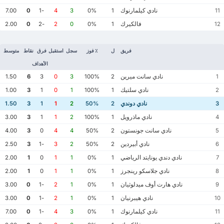
نادي كيلمارنوك
7.00
0
-1
4
3
0%
1
11
فالكيرك
2.00
0
-2
2
0
0%
1
12
فريق
ل
٪ فوز
سجل
استقبل
فرق
نقاط
متوسط
الأهداف
نادي سانت ميرين
1.50
6
3
0
3
100%
2
1
نادي سلتيك
1.00
3
1
0
1
100%
1
2
نادي دوندي
1.50
3
1
1
2
50%
2
3
نادي ماذرويل
3.00
3
1
1
2
100%
1
4
نادي سانت جونستون
4.00
3
0
4
4
50%
2
5
نادي أبيردين
2.50
3
-1
3
2
50%
2
6
نادي دندي يونايتد الرياضي
2.00
1
0
1
1
0%
1
7
نادي جلاسكو رينجرز
2.00
1
0
1
1
0%
1
8
نادي هارت أوف ميدلوثيان
3.00
0
-1
2
1
0%
1
9
نادي هيبرنيان
3.00
0
-1
2
1
0%
1
10
نادي كيلمارنوك
7.00
0
-1
4
3
0%
1
11