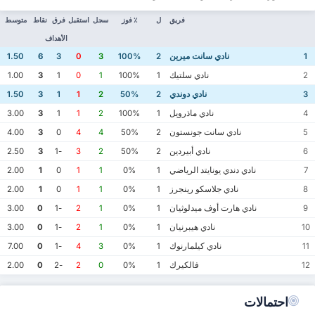
فريق
ل
٪ فوز
سجل
استقبل
فرق
نقاط
متوسط
الأهداف
نادي سانت ميرين
1.50
6
3
0
3
100%
2
1
نادي سلتيك
1.00
3
1
0
1
100%
1
2
نادي دوندي
1.50
3
1
1
2
50%
2
3
نادي ماذرويل
3.00
3
1
1
2
100%
1
4
نادي سانت جونستون
4.00
3
0
4
4
50%
2
5
نادي أبيردين
2.50
3
-1
3
2
50%
2
6
نادي دندي يونايتد الرياضي
2.00
1
0
1
1
0%
1
7
نادي جلاسكو رينجرز
2.00
1
0
1
1
0%
1
8
نادي هارت أوف ميدلوثيان
3.00
0
-1
2
1
0%
1
9
نادي هيبرنيان
3.00
0
-1
2
1
0%
1
10
نادي كيلمارنوك
7.00
0
-1
4
3
0%
1
11
فالكيرك
2.00
0
-2
2
0
0%
1
12
احتمالات