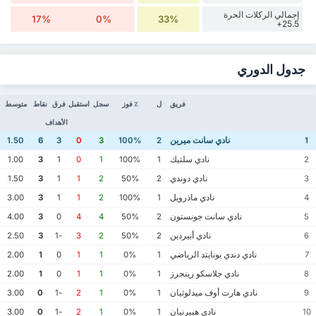
إجمالي الركلات الحرة
17%
0%
33%
25.5+
جدول الدوري
فريق
ل
٪ فوز
سجل
استقبل
فرق
نقاط
متوسط
الأهداف
نادي سانت ميرين
1.50
6
3
0
3
100%
2
1
نادي سلتيك
1.00
3
1
0
1
100%
1
2
نادي دوندي
1.50
3
1
1
2
50%
2
3
نادي ماذرويل
3.00
3
1
1
2
100%
1
4
نادي سانت جونستون
4.00
3
0
4
4
50%
2
5
نادي أبيردين
2.50
3
-1
3
2
50%
2
6
نادي دندي يونايتد الرياضي
2.00
1
0
1
1
0%
1
7
نادي جلاسكو رينجرز
2.00
1
0
1
1
0%
1
8
نادي هارت أوف ميدلوثيان
3.00
0
-1
2
1
0%
1
9
نادي هيبرنيان
3.00
0
-1
2
1
0%
1
10