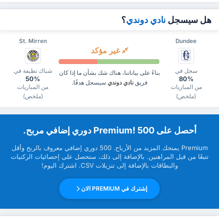
هل سيسجل
نادي دوندي
؟
St. Mirren
Dundee
غير مؤكد
سجل في
شباك نظيفة في
بناءً على بياناتنا، هناك شك بشأن ما إذا كان
50%
80%
فريق
نادي دوندي
سيسجل هدفًا.
من المباريات
من المباريات
(ملخص)
(ملخص)
‏أحصل على Premium! 500 دوري إضافي مربح.
Premium ‏يمنحك المزيد من ‏الأرباح. 500 دوري إضافي معروف بالربح وأقل
تتبعًا من قبل ‏المراهنين. بالإضافة إلى ذلك، ستحصل على إحصائيات الركنيات
والبطاقات بالإضافة إلى تنزيلات CSV. اشترك اليوم!
إشترك في PREMIUM الان