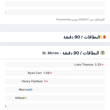
an 0
ris
yo 0
an
ley 0
الإحصائيات من 2026/27 موسم Premiership
البطاقات / 90 دقيقة
البطاقات / 90 دقيقة
St. Mirren
-
Luke Thomas 2.25
Ryan Carr 1.08
Henry Fieldson 1
Marcus
Fraser 0.64
Killian
Phillips 0.5
ob