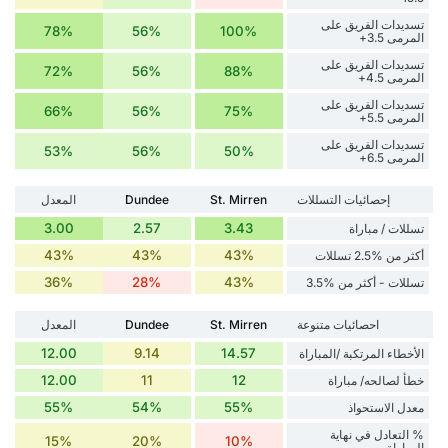
تسديدات الفريق على
78%
56%
100%
المرمى 3.5+
تسديدات الفريق على
72%
56%
88%
المرمى 4.5+
تسديدات الفريق على
66%
56%
75%
المرمى 5.5+
تسديدات الفريق على
53%
56%
50%
المرمى 6.5+
إحصائيات التسللات
St. Mirren
Dundee
المعدل
3.00
2.57
3.43
تسللات / مباراة
43%
43%
43%
أكثر من %2.5 تسللات
36%
28%
43%
تسللات - أكثر من %3.5
احصائيات متنوعة
St. Mirren
Dundee
المعدل
12.00
9.14
14.57
الأخطاء المرتكبة /المباراة
12.00
11
12
خطأ لصالحه/ مباراة
55%
54%
55%
معدل الاستحواذ
% التعادل في نهاية
15%
20%
10%
المباراة