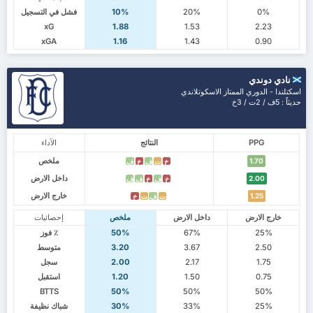
0%
20%
10%
فشل في التسجيل
xG
1.88
1.53
2.23
xGA
1.16
1.43
0.90
نادي دوندي
اسكتلندا - الدوري الممتاز الاسكوتلاندي
حديثاً : 5ف / 2ت / 3خ
PPG
النتائج
الآداء
ملخص
1.70
خ
ت
ف
خ
ف
داخل الارض
2.00
خ
ف
خ
ف
ف
خارج الارض
1.25
ت
ف
ت
خ
خارج الارض
داخل الارض
ملخص
إحصائيات
25%
67%
50%
٪ فوز
2.50
3.67
3.20
متوسط
1.75
2.17
2.00
سجل
0.75
1.50
1.20
استقبل
BTTS
50%
50%
50%
25%
33%
30%
شباك نظيفة