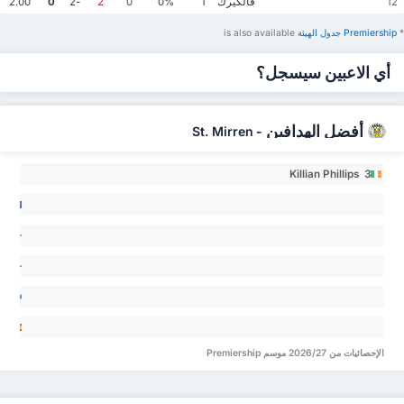
فالكيرك
2.00
0
-2
2
0
0%
1
12
*
Premiership ‏جدول الهيئة
is also available
أي الاعبين سيسجل؟
أفضل الهدافين
St. Mirren
-
Killian Phillips 3
ob
an 0
en
son 0
Ryan
arr 0
seosa
ule 0
muel
الإحصائيات من 2026/27 موسم Premiership
amos
res 0