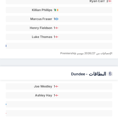
Ryan Carr 2
Killian Phillips 1
Marcus Fraser 1
Henry Fieldson 1
Luke Thomas 1
ob
an 0
الإحصائيات من 2026/27 موسم Premiership
البطاقات
Dundee
-
Joe Westley 1
Ashley Hay 1
oe
an 0
en