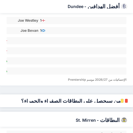
أفضل الهدافين
Dundee
-
Joe Westley 1
Joe Bevan 1
en
an 0
ris
yo 0
an
ley 0
en
an 0
الإحصائيات من 2026/27 موسم Premiership
من سيحصل على البطاقات الصفراء والحمراء؟
البطاقات
St. Mirren
-