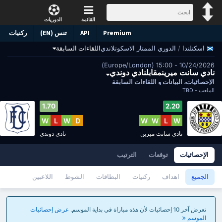
القائمة
الدوريات
Premium
API
تنس (EN)
ركنيات
/
الدوري الممتاز الاسكوتلاندي
اللقاءات السابقة
اسكتلندا
10/24/2026 - 15:00 (Europe/London)
نادي سانت ميرينمقابلنادي دوندي
الإحصائيات، البيانات و اللقاءات السابقة
الملعب -
TBD
1.70
2.20
W
L
W
D
W
W
L
W
نادي سانت ميرين
نادي دوندي
الإحصائيات
توقعات
الترتيب
الجميع
اهداف
ركنيات
البطاقات
الشوط
اللاعبين
تعرض آخر 10 إحصائيات لأن هذه مباراة في بداية الموسم.
عرض إحصائيات
الموسم