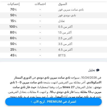
السوق
احتمالات
إحصائيات
70
-
نادي سانت ميرين فوز
%
50
-
نادي دوندي فوز
%
15
-
تعادل
%
100
-
أكثر من 0.5
%
80
-
أكثر من 1.5
%
60
-
أكثر من 2.5
%
50
-
أكثر من 3.5
%
25
-
أكثر من 4.5
%
45
-
BTTS
%
تحليل
في 10/24/2026، سيواجه
نادي سانت ميرين
نادي دوندي
في
الدوري الممتاز
الاسكوتلاندي
. أخر مقابلة بين الفريقين انتهت بنتيجة
نادي سانت ميرين 0 - 1 نادي
دوندي.
. تقابل الفريقان
27 times
مرات وفقا لمعطياتنا،
حيث فاز نادي سانت
ميرين ب13 مقابلة
بينما
فاز نادي دوندي ب10
، و انتهت 4 مقابلات بتعادل الفريقين.
يقدم فريق
نادي سانت ميرين
آداء
المعدل
على أرضه بينما يقدم فريق
نادي دوندي
اشترك في PREMIUM . اربح الان.
آداء
جيد جدا خارج أرضه
.