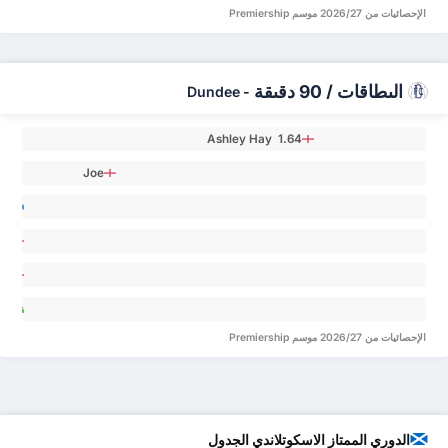
an 0
الإحصائيات من 2026/27 موسم Premiership
البطاقات / 90 دقيقة
Dundee
-
Ashley Hay 1.64
Joe
Westley 0.53
oe
an 0
en
an 0
ris
yo 0
an
ley 0
الإحصائيات من 2026/27 موسم Premiership
الدوري الممتاز الاسكوتلاندي الجدول