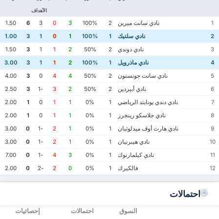
الأهداف
نادي سانت ميرين
1.50
6
3
0
3
100%
2
1
نادي سلتيك
1.00
3
1
0
1
100%
1
2
نادي دوندي
1.50
3
1
1
2
50%
2
3
نادي ماذرويل
3.00
3
1
1
2
100%
1
4
نادي سانت جونستون
4.00
3
0
4
4
50%
2
5
نادي أبيردين
2.50
3
-1
3
2
50%
2
6
نادي دندي يونايتد الرياضي
2.00
1
0
1
1
0%
1
7
نادي جلاسكو رينجرز
2.00
1
0
1
1
0%
1
8
نادي هارت أوف ميدلوثيان
3.00
0
-1
2
1
0%
1
9
نادي هيبرنيان
3.00
0
-1
2
1
0%
1
10
نادي كيلمارنوك
7.00
0
-1
4
3
0%
1
11
فالكيرك
2.00
0
-2
2
0
0%
1
12
احتمالات
السوق
احتمالات
إحصائيات