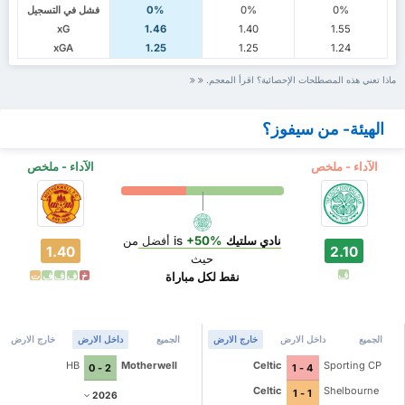
0%
0%
0%
فشل في التسجيل
xG
1.46
1.40
1.55
xGA
1.25
1.25
1.24
ماذا تعني هذه المصطلحات الإحصائية؟ اقرأ المعجم.
الهيئة- من سيفوز؟
الآداء - ملخص
الآداء - ملخص
نادي سلتيك
is
+50%
أفضل
من
1.40
2.10
حيث
ف
نقط لكل مباراة
خ
ف
ف
ف
ت
الجميع
داخل الارض
خارج الارض
الجميع
داخل الارض
خارج الارض
HB
Motherwell
Celtic
Sporting CP
2 - 0
4 - 1
Celtic
Shelbourne
1 - 1
2026