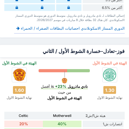
أكثر من %6.5
إجمالي البطاقات لـ نادي ماذرويل و نادي ماذرويل. متوسط الدوري هو متوسط الدوري الممتاز
الاسكوتلاندي. كان هناك 32 بطاقة ‏خلال 8 مباريات في موسم 2026/2027.
الدوري الممتاز الاسكوتلاندي احصائيات البطاقات الصفراء / الحمراء
فوز-تعادل-خسارة الشوط الأول / الثاني
‏الهيئة في الشوط الأول
‏الهيئة في الشوط الأول
نادي ماذرويل
is
+23%
أفضل
1.60
1.30
من حيث
نهاية الشوط الاول
نهاية الشوط الاول
‏الهيئة في الشوط الأول
هيئة ش1/ش2
Motherwell
Celtic
20%
40%
انتصارات ش1