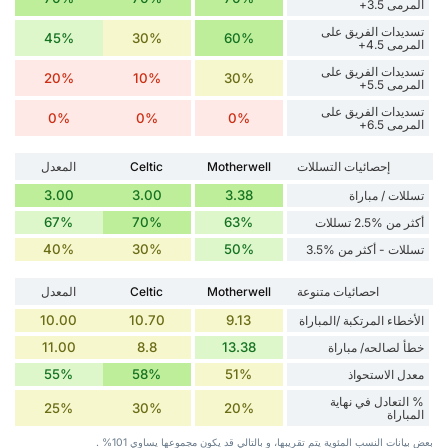
المرمى 3.5+
تسديدات الفريق على
45%
30%
60%
المرمى 4.5+
تسديدات الفريق على
20%
10%
30%
المرمى 5.5+
تسديدات الفريق على
0%
0%
0%
المرمى 6.5+
إحصائيات التسللات
Motherwell
Celtic
المعدل
3.00
3.00
3.38
تسللات / مباراة
67%
70%
63%
أكثر من %2.5 تسللات
40%
30%
50%
تسللات - أكثر من %3.5
احصائيات متنوعة
Motherwell
Celtic
المعدل
10.00
10.70
9.13
الأخطاء المرتكبة /المباراة
11.00
8.8
13.38
خطأ لصالحه/ مباراة
55%
58%
51%
معدل الاستحواذ
% التعادل في نهاية
25%
30%
20%
المباراة
بعض بيانات ‏النسب المئوية يتم تقريبها، و بالتالي قد ‏يكون مجموعها يساوي 101% .