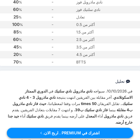
40
-
نادي ماذرويل فوز
%
60
-
نادي سلتيك فوز
%
25
-
تعادل
%
100
-
أكثر من 0.5
%
85
-
أكثر من 1.5
%
60
-
أكثر من 2.5
%
45
-
أكثر من 3.5
%
20
-
أكثر من 4.5
%
70
-
BTTS
%
تحليل
في 10/10/2026، سيواجه
نادي ماذرويل
نادي سلتيك
في
الدوري الممتاز
الاسكوتلاندي
. أخر مقابلة بين الفريقين انتهت بنتيجة
نادي ماذرويل 3 - 4 نادي
سلتيك.
. تقابل الفريقان
50 times
مرات وفقا لمعطياتنا،
حيث فاز نادي ماذرويل
ب4 مقابلة
بينما
فاز نادي سلتيك ب39
، و انتهت 7 مقابلات بتعادل الفريقين. يقدم
فريق
نادي ماذرويل
آداء
المعدل
على أرضه بينما يقدم فريق
نادي سلتيك
آداء
جيد جدا
خارج أرضه
.
اشترك في PREMIUM . اربح الان.
متوسط الأهداف في المباريات بين الفريقين هو
3.36
، بمعدل تسجيل كلا الفريقين