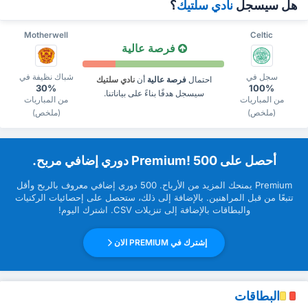
هل سيسجل
نادي سلتيك
؟
Motherwell
Celtic
فرصة عالية
سجل في
شباك نظيفة في
احتمال
فرصة عالية
أن
نادي سلتيك
30%
100%
سيسجل هدفًا بناءً على بياناتنا.
من المباريات
من المباريات
(ملخص)
(ملخص)
‏أحصل على Premium! 500 دوري إضافي مربح.
Premium ‏يمنحك المزيد من ‏الأرباح. 500 دوري إضافي معروف بالربح وأقل
تتبعًا من قبل ‏المراهنين. بالإضافة إلى ذلك، ستحصل على إحصائيات الركنيات
والبطاقات بالإضافة إلى تنزيلات CSV. اشترك اليوم!
إشترك في PREMIUM الان
البطاقات