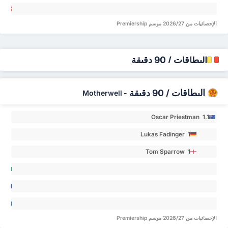
uston
sty 0
asper
الإحصائيات من 2026/27 موسم Premiership
aarst
gh 0
البطاقات / 90 دقيقة
البطاقات / 90 دقيقة
Motherwell
-
Oscar Priestman 1.1
Lukas Fadinger 1
Tom Sparrow 1
rahim
’id 0
ander
ke
sen 0
wood-
الإحصائيات من 2026/27 موسم Premiership
ich 0