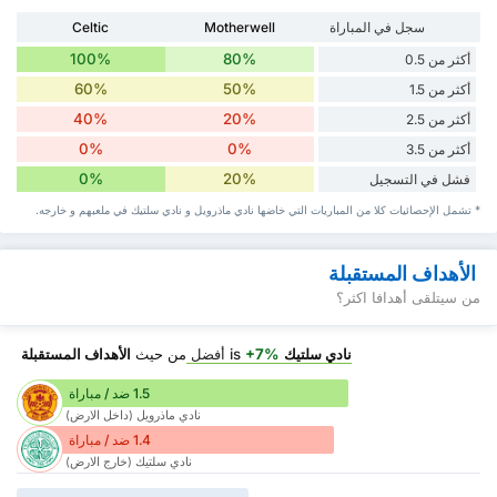
سجل في المباراة
Motherwell
Celtic
100%
80%
أكثر من 0.5
60%
50%
أكثر من 1.5
40%
20%
أكثر من 2.5
0%
0%
أكثر من 3.5
0%
20%
فشل في التسجيل
* تشمل الإحصائيات كلا من المباريات التي خاضها نادي ماذرويل و نادي سلتيك في ملعبهم و خارجه.
الأهداف المستقبلة
من سيتلقى أهدافا اكثر؟
نادي سلتيك
is
+7%
أفضل
من حيث
الأهداف المستقبلة
1.5 ضد / مباراة
نادي ماذرويل (داخل الارض)
1.4 ضد / مباراة
نادي سلتيك (خارج الارض)