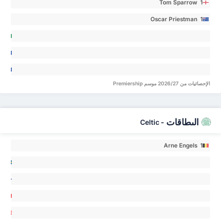
Tom Sparrow 1
Oscar Priestman 1
rahim
’id 0
ander
ke
sen 0
wood-
الإحصائيات من 2026/27 موسم Premiership
ich 0
البطاقات
Celtic
-
Arne Engels 1
jamin
ami
en 0
alo 0
air
ton 0