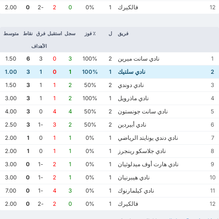
فالكيرك
2.00
0
-2
2
0
0%
1
12
فريق
ل
٪ فوز
سجل
استقبل
فرق
نقاط
متوسط
الأهداف
نادي سانت ميرين
1.50
6
3
0
3
100%
2
1
نادي سلتيك
1.00
3
1
0
1
100%
1
2
نادي دوندي
1.50
3
1
1
2
50%
2
3
نادي ماذرويل
3.00
3
1
1
2
100%
1
4
نادي سانت جونستون
4.00
3
0
4
4
50%
2
5
نادي أبيردين
2.50
3
-1
3
2
50%
2
6
نادي دندي يونايتد الرياضي
2.00
1
0
1
1
0%
1
7
نادي جلاسكو رينجرز
2.00
1
0
1
1
0%
1
8
نادي هارت أوف ميدلوثيان
3.00
0
-1
2
1
0%
1
9
نادي هيبرنيان
3.00
0
-1
2
1
0%
1
10
نادي كيلمارنوك
7.00
0
-1
4
3
0%
1
11
فالكيرك
2.00
0
-2
2
0
0%
1
12