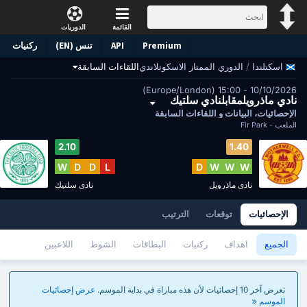
القائمة
الدوريات
Premium
API
تنس (EN)
ركنيات
/
الدوري الممتاز الاسكوتلاندي
اللقاءات السابقة
اسكتلندا
10/10/2026 - 15:00 (Europe/London)
نادي ماذرويلمقابلنادي سلتيك
الإحصائيات، البيانات و اللقاءات السابقة
الملعب -
Fir Park
2.10
1.40
W
D
D
L
D
W
W
W
نادي ماذرويل
نادي سلتيك
الإحصائيات
توقعات
الترتيب
الجميع
اهداف
ركنيات
البطاقات
الشوط
اللاعبين
تعرض آخر 10 إحصائيات لأن هذه مباراة في بداية الموسم.
عرض إحصائيات
الموسم