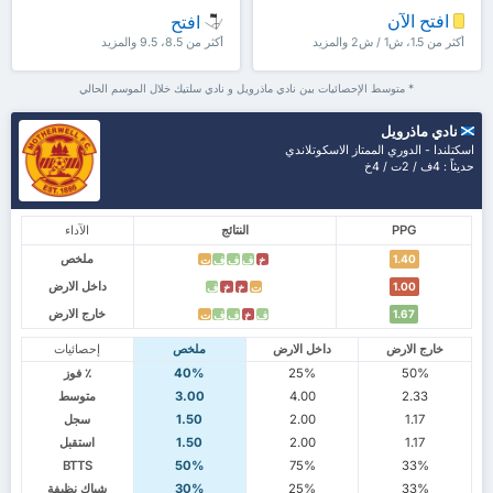
افتح الآن
افتح
أكثر من 1.5، ش1 / ش2 والمزيد
أكثر من 8.5، 9.5 والمزيد
* متوسط الإحصائيات بين نادي ماذرويل و نادي سلتيك خلال الموسم الحالي
نادي ماذرويل
اسكتلندا - الدوري الممتاز الاسكوتلاندي
حديثاً : 4ف / 2ت / 4خ
PPG
النتائج
الآداء
ملخص
1.40
خ
ف
ف
ف
ت
داخل الارض
1.00
ت
خ
خ
ف
خارج الارض
1.67
ف
خ
ف
ف
ت
خارج الارض
داخل الارض
ملخص
إحصائيات
50%
25%
40%
٪ فوز
2.33
4.00
3.00
متوسط
1.17
2.00
1.50
سجل
1.17
2.00
1.50
استقبل
BTTS
50%
75%
33%
33%
25%
30%
شباك نظيفة