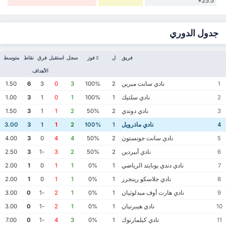
25.5+
جدول الدوري
فريق
ل
٪ فوز
سجل
استقبل
فرق
نقاط
متوسط
الأهداف
نادي سانت ميرين
1.50
6
3
0
3
100%
2
1
نادي سلتيك
1.00
3
1
0
1
100%
1
2
نادي دوندي
1.50
3
1
1
2
50%
2
3
نادي ماذرويل
3.00
3
1
1
2
100%
1
4
نادي سانت جونستون
4.00
3
0
4
4
50%
2
5
نادي أبيردين
2.50
3
-1
3
2
50%
2
6
نادي دندي يونايتد الرياضي
2.00
1
0
1
1
0%
1
7
نادي جلاسكو رينجرز
2.00
1
0
1
1
0%
1
8
نادي هارت أوف ميدلوثيان
3.00
0
-1
2
1
0%
1
9
نادي هيبرنيان
3.00
0
-1
2
1
0%
1
10
نادي كيلمارنوك
7.00
0
-1
4
3
0%
1
11