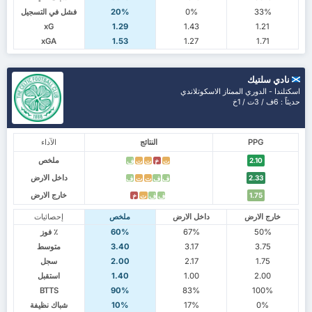
33%
0%
20%
فشل في التسجيل
xG
1.29
1.43
1.21
xGA
1.53
1.27
1.71
نادي سلتيك
اسكتلندا - الدوري الممتاز الاسكوتلاندي
حديثاً : 6ف / 3ت / 1خ
PPG
النتائج
الآداء
ملخص
2.10
ت
خ
ت
ت
ف
داخل الارض
2.33
ف
ف
ت
ت
ف
خارج الارض
1.75
ف
ف
ت
خ
خارج الارض
داخل الارض
ملخص
إحصائيات
50%
67%
60%
٪ فوز
3.75
3.17
3.40
متوسط
1.75
2.17
2.00
سجل
2.00
1.00
1.40
استقبل
BTTS
90%
83%
100%
0%
17%
10%
شباك نظيفة