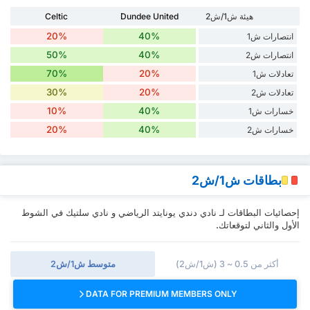
هيئة ش1/ش2
Dundee United
Celtic
20%
40%
انتصارات ش1
50%
40%
انتصارات ش2
70%
20%
تعادلات ش1
30%
20%
تعادلات ش2
10%
40%
خسارات ش1
20%
40%
خسارات ش2
بطاقات ش1/ش2
إحصائيات البطاقات لـ نادي دندي يونايتد الرياضي و نادي سلتيك في الشوط
الأول والثاني لتوقعاتك.
أكثر من 0.5 ~ 3 (ش1/ش2)
متوسط ش1/ش2
DATA FOR PREMIUM MEMBERS ONLY