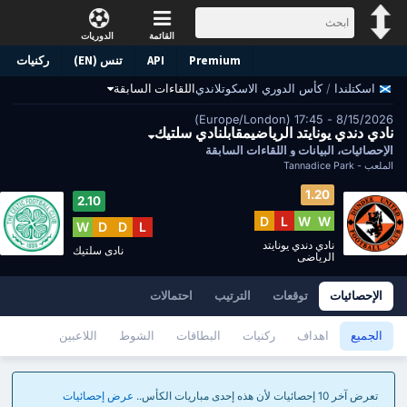
القائمة
الدوريات
Premium
API
تنس (EN)
ركنيات
/
كأس الدوري الاسكوتلاندي
اللقاءات السابقة
اسكتلندا
8/15/2026 - 17:45 (Europe/London)
نادي دندي يونايتد الرياضيمقابلنادي سلتيك
الإحصائيات، البيانات و اللقاءات السابقة
الملعب -
Tannadice Park
1.20
2.10
D
L
W
W
W
D
D
L
نادي دندي يونايتد
نادي سلتيك
الرياضي
الإحصائيات
توقعات
الترتيب
احتمالات
الجميع
اهداف
ركنيات
البطاقات
الشوط
اللاعبين
تعرض آخر 10 إحصائيات لأن هذه إحدى مباريات الكأس..
عرض إحصائيات