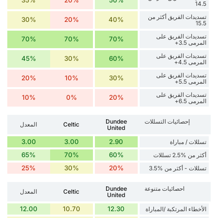
35%
20%
50%
14.5
تسديدات الفريق أكثر من
30%
20%
40%
15.5
تسديدات الفريق على
70%
70%
70%
المرمى 3.5+
تسديدات الفريق على
45%
30%
60%
المرمى 4.5+
تسديدات الفريق على
20%
10%
30%
المرمى 5.5+
تسديدات الفريق على
10%
0%
20%
المرمى 6.5+
إحصائيات التسللات
Dundee
Celtic
المعدل
United
3.00
3.00
2.90
تسللات / مباراة
65%
70%
60%
أكثر من %2.5 تسللات
25%
30%
20%
تسللات - أكثر من %3.5
احصائيات متنوعة
Dundee
Celtic
المعدل
United
12.00
10.70
12.30
الأخطاء المرتكبة /المباراة