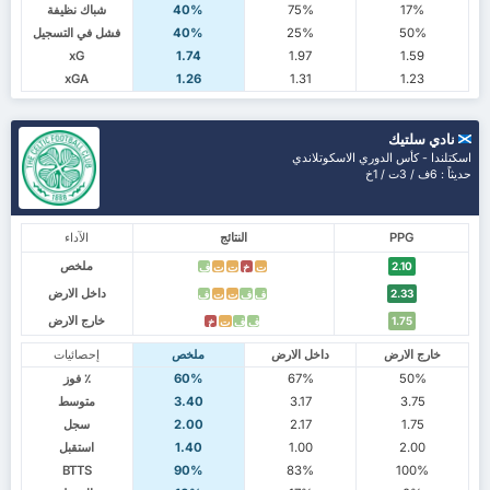
17%
75%
40%
شباك نظيفة
50%
25%
40%
فشل في التسجيل
xG
1.74
1.97
1.59
xGA
1.26
1.31
1.23
نادي سلتيك
اسكتلندا - كأس الدوري الاسكوتلاندي
حديثاً : 6ف / 3ت / 1خ
PPG
النتائج
الآداء
ملخص
2.10
ت
خ
ت
ت
ف
داخل الارض
2.33
ف
ف
ت
ت
ف
خارج الارض
1.75
ف
ف
ت
خ
خارج الارض
داخل الارض
ملخص
إحصائيات
50%
67%
60%
٪ فوز
3.75
3.17
3.40
متوسط
1.75
2.17
2.00
سجل
2.00
1.00
1.40
استقبل
BTTS
90%
83%
100%