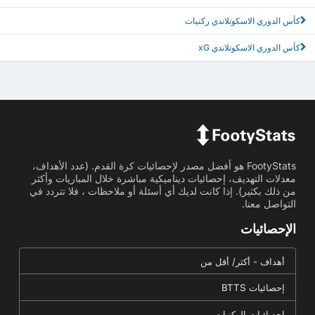
كأس الدوري الاسكوتلاندي ركنيات
كأس الدوري الاسكوتلاندي xG
FootyStats هو أفضل مصدر لإحصائيات كرة القدم. (عدد الأهداف،
معدلات التهديف، إحصائيات ديناميكية مباشرة خلال المباريات وأكثر
من ذلك بكثير). إذا كانت لديك أي أسئلة أو ملاحظات ، فلا تتردد في
التواصل معنا.
الإحصائيات
أهداف - أكثر/ أقل من
إحصائيات BTTS
إحصائيات الركنيات