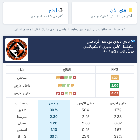
افتح الآن
افتح
أكثر من 1.5، ش1 / ش2 والمزيد
أكثر من 8.5، 9.5 والمزيد
* متوسط الإحصائيات بين نادي دندي يونايتد الرياضي و نادي سلتيك خلال الموسم الحالي
نادي دندي يونايتد الرياضي
اسكتلندا - كأس الدوري الاسكوتلاندي
حديثاً : 3ف / 3ت / 4خ
PPG
النتائج
الآداء
ملخص
1.20
خ
ف
ف
خ
ت
داخل الارض
2.00
ت
ف
ف
ت
خارج الارض
0.67
خ
ت
ف
خ
خ
خارج الارض
داخل الارض
ملخص
إحصائيات
17%
50%
30%
٪ فوز
2.33
2.25
2.30
متوسط
0.67
2.00
1.20
سجل
1.67
0.25
1.10
استقبل
BTTS
30%
25%
33%