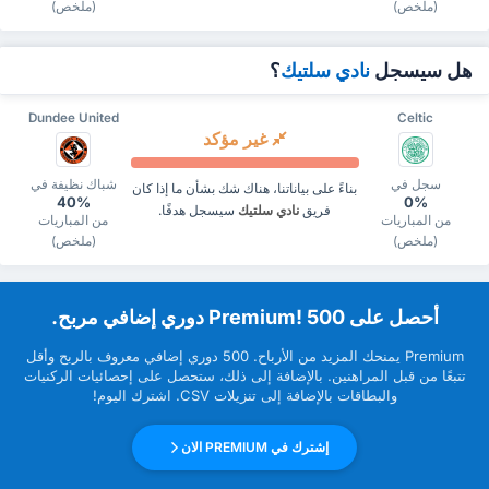
(ملخص)
(ملخص)
هل سيسجل
نادي سلتيك
؟
Dundee United
Celtic
غير مؤكد
سجل في
شباك نظيفة في
بناءً على بياناتنا، هناك شك بشأن ما إذا كان
40%
0%
فريق
نادي سلتيك
سيسجل هدفًا.
من المباريات
من المباريات
(ملخص)
(ملخص)
‏أحصل على Premium! 500 دوري إضافي مربح.
Premium ‏يمنحك المزيد من ‏الأرباح. 500 دوري إضافي معروف بالربح وأقل
تتبعًا من قبل ‏المراهنين. بالإضافة إلى ذلك، ستحصل على إحصائيات الركنيات
والبطاقات بالإضافة إلى تنزيلات CSV. اشترك اليوم!
إشترك في PREMIUM الان