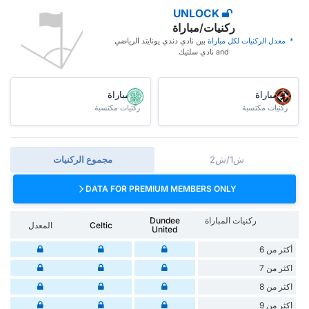
UNLOCK
ركنيات/مباراة
* ‏ ‏معدل الركنيات لكل مباراة
‏بين نادي دندي يونايتد الرياضي
and نادي سلتيك
/مباراة
/مباراة
ركنيات مكتسبة
ركنيات مكتسبة
ش1/ش2
مجموع الركنيات
DATA FOR PREMIUM MEMBERS ONLY
ركنيات المباراة
Dundee
Celtic
المعدل
United
أكثر من 6
اكثر من 7
اكثر من 8
اكثر من 9