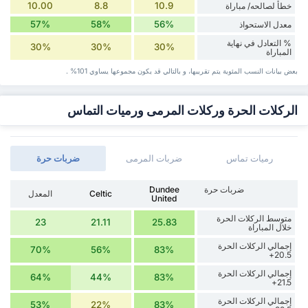
10.00
8.8
10.9
خطأ لصالحه/ مباراة
57%
58%
56%
معدل الاستحواذ
% التعادل في نهاية
30%
30%
30%
المباراة
بعض بيانات ‏النسب المئوية يتم تقريبها، و بالتالي قد ‏يكون مجموعها يساوي 101% .
الركلات الحرة وركلات المرمى ورميات التماس
رميات تماس
ضربات المرمى
‏ضربات حرة
‏ضربات حرة
Dundee
Celtic
المعدل
United
متوسط الركلات الحرة
23
21.11
25.83
خلال المباراة
إجمالي الركلات الحرة
70%
56%
83%
20.5+
إجمالي الركلات الحرة
64%
44%
83%
21.5+
إجمالي الركلات الحرة
53%
22%
83%