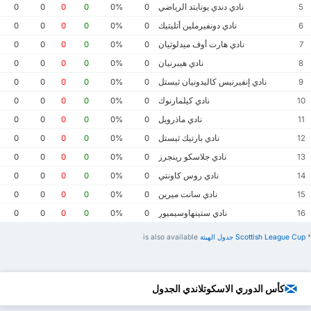
نادي دندي يونايتد الرياضي
0
0
0
0
0%
0
5
نادي دونفيرملين أتليتيك
0
0
0
0
0%
0
6
نادي هارت أوف ميدلوثيان
0
0
0
0
0%
0
7
نادي هيبرنيان
0
0
0
0
0%
0
8
نادي إنفيرنيس كاليدونيان ثيستل
0
0
0
0
0%
0
9
نادي كيلمارنوك
0
0
0
0
0%
0
10
نادي ماذرويل
0
0
0
0
0%
0
11
نادي بارتيك ثيستل
0
0
0
0
0%
0
12
نادي جلاسكو رينجرز
0
0
0
0
0%
0
13
نادي روس كاونتي
0
0
0
0
0%
0
14
نادي سانت ميرين
0
0
0
0
0%
0
15
نادي ستينهاوسيميور
0
0
0
0
0%
0
16
*
Scottish League Cup ‏جدول الهيئة
is also available
كأس الدوري الاسكوتلاندي الجدول