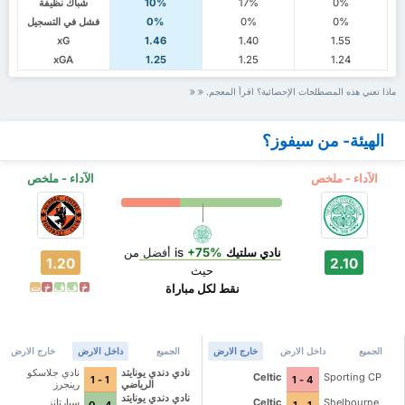
0%
17%
10%
شباك نظيفة
0%
0%
0%
فشل في التسجيل
xG
1.46
1.40
1.55
xGA
1.25
1.25
1.24
ماذا تعني هذه المصطلحات الإحصائية؟ اقرأ المعجم.
الهيئة- من سيفوز؟
الآداء - ملخص
الآداء - ملخص
نادي سلتيك
is
+75%
أفضل
من
1.20
2.10
حيث
نقط لكل مباراة
خ
ف
ف
خ
ت
الجميع
داخل الارض
خارج الارض
الجميع
داخل الارض
خارج الارض
نادي دندي يونايتد
نادي جلاسكو
Celtic
Sporting CP
1 - 1
4 - 1
الرياضي
رينجرز
نادي دندي يونايتد
Shelbourne
Celtic
سبارتانز
4 - 0
1 - 1