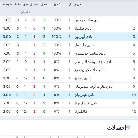
فريق
ل
٪ فوز
سجل
استقبل
فرق
نقاط
متوسط
الأهداف
نادي سانت ميرين
2.00
3
2
0
2
100%
1
1
نادي سلتيك
1.00
3
1
0
1
100%
1
2
نادي أبيردين
3.00
3
1
1
2
100%
1
3
نادي ماذرويل
3.00
3
1
1
2
100%
1
4
نادي سانت جونستون
7.00
3
1
3
4
100%
1
5
نادي دندي يونايتد الرياضي
2.00
1
0
1
1
0%
1
6
نادي جلاسكو رينجرز
2.00
1
0
1
1
0%
1
7
نادي دوندي
1.00
0
-1
1
0
0%
1
8
نادي هارت أوف ميدلوثيان
3.00
0
-1
2
1
0%
1
9
نادي هيبرنيان
3.00
0
-1
2
1
0%
1
10
نادي كيلمارنوك
7.00
0
-1
4
3
0%
1
11
فالكيرك
2.00
0
-2
2
0
0%
1
12
احتمالات