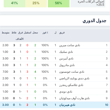
إجمالي الركلات الحرة
41%
25%
56%
25.5+
جدول الدوري
فريق
ل
٪ فوز
سجل
استقبل
فرق
نقاط
متوسط
الأهداف
نادي سانت ميرين
2.00
3
2
0
2
100%
1
1
نادي سلتيك
1.00
3
1
0
1
100%
1
2
نادي أبيردين
3.00
3
1
1
2
100%
1
3
نادي ماذرويل
3.00
3
1
1
2
100%
1
4
نادي سانت جونستون
7.00
3
1
3
4
100%
1
5
نادي دندي يونايتد الرياضي
2.00
1
0
1
1
0%
1
6
نادي جلاسكو رينجرز
2.00
1
0
1
1
0%
1
7
نادي دوندي
1.00
0
-1
1
0
0%
1
8
نادي هارت أوف ميدلوثيان
3.00
0
-1
2
1
0%
1
9
نادي هيبرنيان
3.00
0
-1
2
1
0%
1
10