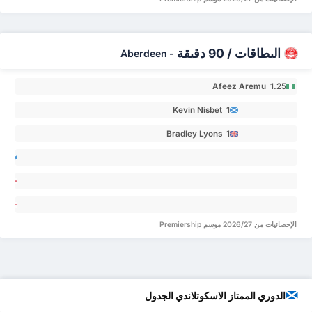
err 0
البطاقات / 90 دقيقة
Aberdeen
-
Afeez Aremu 1.25
Kevin Nisbet 1
Bradley Lyons 1
Lewis
ny
yo 0
ne 0
osi
nya 0
الإحصائيات من 2026/27 موسم Premiership
الدوري الممتاز الاسكوتلاندي الجدول