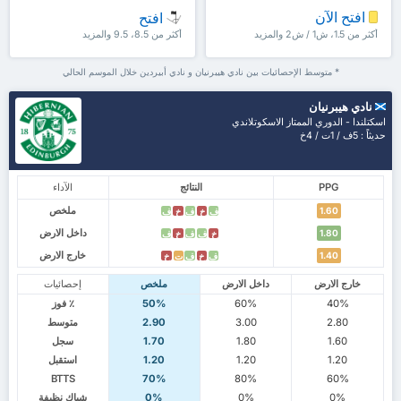
افتح الآن
افتح
أكثر من 1.5، ش1 / ش2 والمزيد
أكثر من 8.5، 9.5 والمزيد
* متوسط الإحصائيات بين نادي هيبرنيان و نادي أبيردين خلال الموسم الحالي
نادي هيبرنيان
اسكتلندا - الدوري الممتاز الاسكوتلاندي
حديثاً : 5ف / 1ت / 4خ
PPG
النتائج
الآداء
ملخص
1.60
ف
خ
ف
خ
ف
داخل الارض
1.80
خ
ف
ف
خ
ف
خارج الارض
1.40
ف
خ
ف
ت
خ
خارج الارض
داخل الارض
ملخص
إحصائيات
40%
60%
50%
٪ فوز
2.80
3.00
2.90
متوسط
1.60
1.80
1.70
سجل
1.20
1.20
1.20
استقبل
BTTS
70%
80%
60%
0%
0%
0%
شباك نظيفة