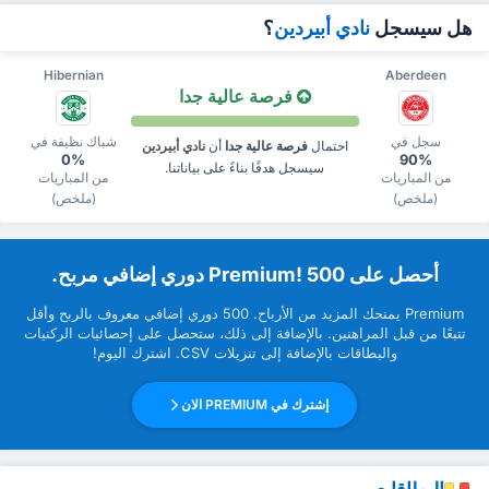
هل سيسجل
نادي أبيردين
؟
Hibernian
Aberdeen
فرصة عالية جدا
سجل في
شباك نظيفة في
احتمال
فرصة عالية جدا
أن
نادي أبيردين
0%
90%
سيسجل هدفًا بناءً على بياناتنا.
من المباريات
من المباريات
(ملخص)
(ملخص)
‏أحصل على Premium! 500 دوري إضافي مربح.
Premium ‏يمنحك المزيد من ‏الأرباح. 500 دوري إضافي معروف بالربح وأقل
تتبعًا من قبل ‏المراهنين. بالإضافة إلى ذلك، ستحصل على إحصائيات الركنيات
والبطاقات بالإضافة إلى تنزيلات CSV. اشترك اليوم!
إشترك في PREMIUM الان