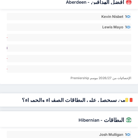
أفضل الهدافين
Aberdeen
-
Kevin Nisbet 1
Lewis Mayo 1
ny
ne 0
adley
osi
ons 0
nya 0
ta
ness-
الإحصائيات من 2026/27 موسم Premiership
ker 0
من سيحصل على البطاقات الصفراء والحمراء؟
البطاقات
Hibernian
-
Josh Mulligan 1