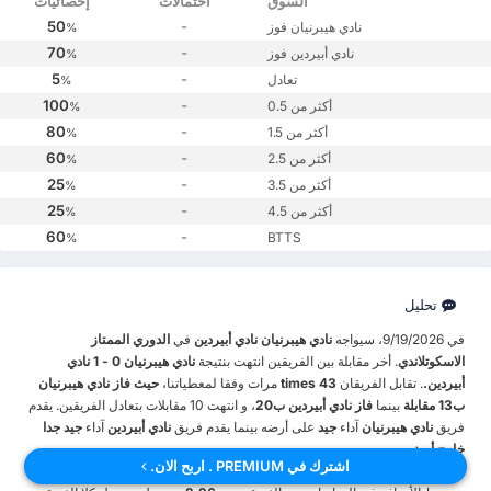
السوق
احتمالات
إحصائيات
50
-
نادي هيبرنيان فوز
%
70
-
نادي أبيردين فوز
%
5
-
تعادل
%
100
-
أكثر من 0.5
%
80
-
أكثر من 1.5
%
60
-
أكثر من 2.5
%
25
-
أكثر من 3.5
%
25
-
أكثر من 4.5
%
60
-
BTTS
%
تحليل
في 9/19/2026، سيواجه
نادي هيبرنيان
نادي أبيردين
في
الدوري الممتاز
الاسكوتلاندي
. أخر مقابلة بين الفريقين انتهت بنتيجة
نادي هيبرنيان 0 - 1 نادي
أبيردين.
. تقابل الفريقان
43 times
مرات وفقا لمعطياتنا،
حيث فاز نادي هيبرنيان
ب13 مقابلة
بينما
فاز نادي أبيردين ب20
، و انتهت 10 مقابلات بتعادل الفريقين. يقدم
فريق
نادي هيبرنيان
آداء
جيد
على أرضه بينما يقدم فريق
نادي أبيردين
آداء
جيد جدا
خارج أرضه
.
اشترك في PREMIUM . اربح الان.