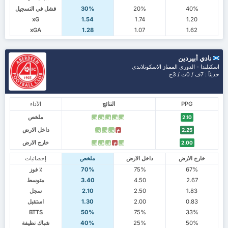
40%
20%
30%
فشل في التسجيل
xG
1.54
1.74
1.20
xGA
1.28
1.07
1.62
نادي أبيردين
اسكتلندا - الدوري الممتاز الاسكوتلاندي
حديثاً : 7ف / 0ت / 3خ
PPG
النتائج
الآداء
ملخص
2.10
ف
ف
ف
ف
ف
داخل الارض
2.25
خ
ف
ف
ف
خارج الارض
2.00
ف
خ
ف
ف
ف
خارج الارض
داخل الارض
ملخص
إحصائيات
67%
75%
70%
٪ فوز
2.67
4.50
3.40
متوسط
1.83
2.50
2.10
سجل
0.83
2.00
1.30
استقبل
BTTS
50%
75%
33%
50%
25%
40%
شباك نظيفة