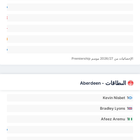
artin
el
yle 0
ger 0
Adam
jor 0
rren
O 0
Jason
الإحصائيات من 2026/27 موسم Premiership
err 0
البطاقات
Aberdeen
-
Kevin Nisbet 1
Bradley Lyons 1
Afeez Aremu 1
Lewis