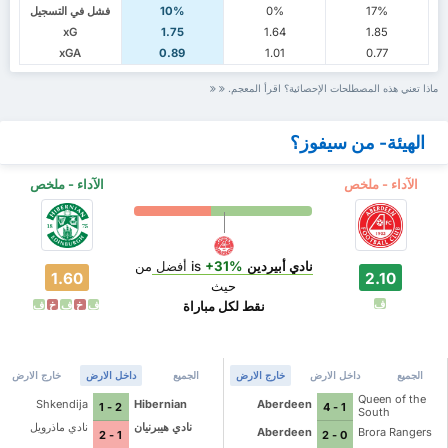
17%
0%
10%
فشل في التسجيل
xG
1.75
1.64
1.85
xGA
0.89
1.01
0.77
ماذا تعني هذه المصطلحات الإحصائية؟ اقرأ المعجم.
الهيئة- من سيفوز؟
الآداء - ملخص
الآداء - ملخص
نادي أبيردين
is
+31%
أفضل
من
1.60
2.10
حيث
ف
نقط لكل مباراة
ف
خ
ف
خ
ف
الجميع
داخل الارض
خارج الارض
الجميع
داخل الارض
خارج الارض
Queen of the
Shkendija
Hibernian
Aberdeen
2 - 1
1 - 4
South
نادي هيبرنيان
نادي ماذرويل
Aberdeen
Brora Rangers
1 - 2
0 - 2