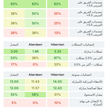
تسديدات الفريق على
63%
63%
63%
المرمى 3.5+
تسديدات الفريق على
38%
50%
25%
المرمى 4.5+
تسديدات الفريق على
38%
50%
25%
المرمى 5.5+
تسديدات الفريق على
26%
38%
13%
المرمى 6.5+
إحصائيات التسللات
Hibernian
Aberdeen
المعدل
3.00
1.88
3.33
تسللات / مباراة
53%
38%
67%
أكثر من %2.5 تسللات
17%
0%
33%
تسللات - أكثر من %3.5
احصائيات متنوعة
Hibernian
Aberdeen
المعدل
13.00
11.43
14.00
الأخطاء المرتكبة /المباراة
12.00
11.57
12.43
خطأ لصالحه/ مباراة
55%
58%
51%
معدل الاستحواذ
% التعادل في نهاية
5%
0%
10%
المباراة