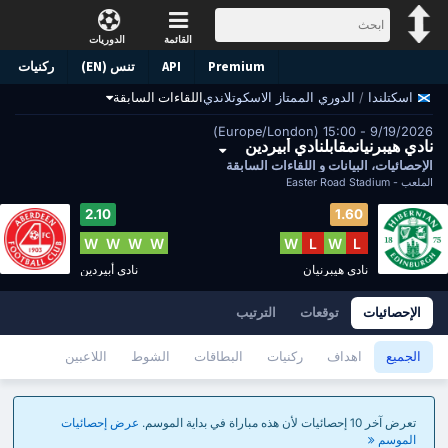
القائمة
الدوريات
Premium
API
تنس (EN)
ركنيات
/
الدوري الممتاز الاسكوتلاندي
اللقاءات السابقة
اسكتلندا
9/19/2026 - 15:00 (Europe/London)
نادي هيبرنيانمقابلنادي أبيردين
الإحصائيات، البيانات و اللقاءات السابقة
الملعب -
Easter Road Stadium
2.10
1.60
W
W
W
W
W
L
W
L
نادي هيبرنيان
نادي أبيردين
الإحصائيات
توقعات
الترتيب
الجميع
اهداف
ركنيات
البطاقات
الشوط
اللاعبين
تعرض آخر 10 إحصائيات لأن هذه مباراة في بداية الموسم.
عرض إحصائيات
الموسم