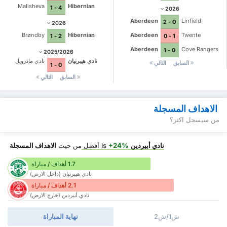
Malisheva
Hibernian
4 - 1
2026
Aberdeen
Linfield
0 - 2
2026
Brøndby
Hibernian
Aberdeen
Twente
2 - 1
1 - 0
Aberdeen
Cove Rangers
0 - 1
2025/2026
نادي هيبرنيان
نادي ماذرويل
السابق
التالي
0 - 1
السابق
التالي
الاهداف المسجلة
من سيسجل اكثر؟
نادي أبيردين
is
+24%
أفضل
من حيث
الاهداف المسجلة
1.7 أهداف / مباراة
نادي هيبرنيان (داخل الارض)
2.1 أهداف / مباراة
نادي أبيردين (خارج الارض)
ش1/ش2
نهاية المباراة