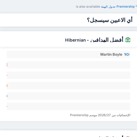
*
Premiership ‏جدول الهيئة
is also available
أي الاعبين سيسجل؟
أفضل الهدافين
Hibernian
-
Martin Boyle 1
el
ger 0
Adam
jor 0
rren
O 0
Jason
en
err 0
ing 0
الإحصائيات من 2026/27 موسم Premiership