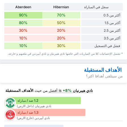
سجل في المباراة
Hibernian
Aberdeen
90%
70%
أكثر من 0.5
80%
50%
أكثر من 1.5
30%
20%
أكثر من 2.5
10%
20%
أكثر من 3.5
10%
30%
فشل في التسجيل
* تشمل الإحصائيات كلا من المباريات التي خاضها نادي هيبرنيان و نادي أبيردين في ملعبهم و خارجه.
الأهداف المستقبلة
من سيتلقى أهدافا اكثر؟
نادي هيبرنيان
is
+8%
أفضل
من حيث
الأهداف المستقبلة
1.2 ضد / مباراة
نادي هيبرنيان (داخل الارض)
1.3 ضد / مباراة
نادي أبيردين (خارج الارض)