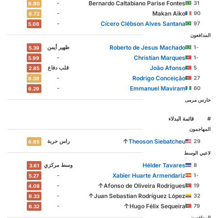
Bernardo Caltabiano Parise Fontes
-
31
6.80
Makan Aiko
-
90
6.72
Cícero Clébson Alves Santana
-
97
5.08
المدافعون
Roberto de Jesus Machado
-1
ظهير أيمن
5.39
Christian Marques
-
-1
5.99
João Afonso
5
‏قلب دفاع
2.85
Rodrigo Conceição
-
27
6.59
Emmanuel Maviram
-
60
6.29
حارس مرمى
#
‏قائمة البدلاء
المهاجمون
↑
Theoson Siebatcheu
29
‏راس حربة
6.65
لاعبي الوسط
Hélder Tavares
8
وسط مركزي
3.61
Xabier Huarte Armendariz
-
-1
5.27
↑
Afonso de Oliveira Rodrigues
-
19
4.08
↑
Juan Sebastian Rodríguez López
-
32
6.33
↑
Hugo Félix Sequeira
-
79
6.32
المدافعون