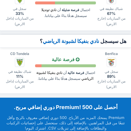
شباك نظيفة في
سجل في
احتمال
فرصة ضئيلة
أن
نادي تونديلا
33%
67%
سيسجل هدفًا بناءً على بياناتنا.
من المباريات (خارج
من المباريات (داخل
الارض)
الارض)
هل سيسجل
نادي بنفيكا لشبونة الرياضي
؟
CD Tondela
Benfica
فرصة عالية
سجل في
شباك نظيفة في
احتمال
فرصة عالية
أن
نادي بنفيكا لشبونة
11%
89%
الرياضي
سيسجل هدفًا بناءً على بياناتنا.
من المباريات (خارج
من المباريات (داخل
الارض)
الارض)
‏أحصل على Premium! 500 دوري إضافي مربح.
Premium ‏يمنحك المزيد من ‏الأرباح. 500 دوري إضافي معروف بالربح وأقل
تتبعًا من قبل ‏المراهنين. بالإضافة إلى ذلك، ستحصل على إحصائيات الركنيات
والبطاقات بالإضافة إلى تنزيلات CSV. اشترك اليوم!