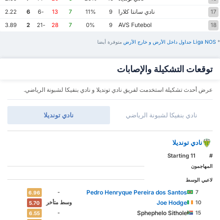
نادي سانتا كلارا
2.22
6
-6
13
7
11%
9
17
AVS Futebol
3.89
2
-21
28
7
0%
9
18
*
Liga NOS ‏جداول داخل الأرض ‏و خارج الأرض
‏متوفرة أيضا
توقعات التشكيلة والإصابات
عرض أحدث تشكيلة استخدمت لفريق نادي تونديلا و نادي بنفيكا لشبونة الرياضي.
نادي بنفيكا لشبونة الرياضي
نادي تونديلا
نادي تونديلا
Starting 11
#
المهاجمون
لاعبي الوسط
Pedro Henryque Pereira dos Santos
-
7
6.96
Joe Hodge
10
وسط ‏متأخر
5.70
Sphephelo Sithole
-
15
6.55