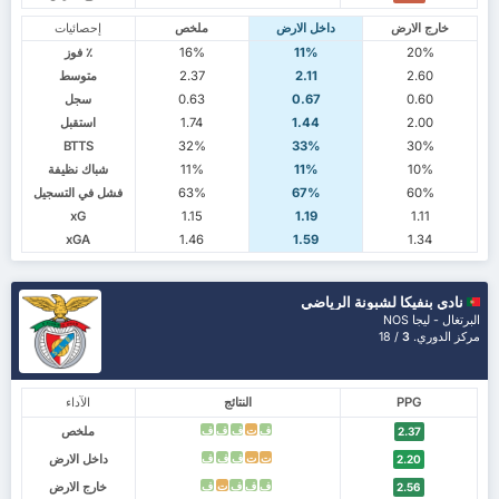
خارج الارض
داخل الارض
ملخص
إحصائيات
20%
11%
16%
٪ فوز
2.60
2.11
2.37
متوسط
0.60
0.67
0.63
سجل
2.00
1.44
1.74
استقبل
BTTS
32%
33%
30%
10%
11%
11%
شباك نظيفة
60%
67%
63%
فشل في التسجيل
xG
1.15
1.19
1.11
xGA
1.46
1.59
1.34
نادي بنفيكا لشبونة الرياضي
البرتغال - ليجا NOS
مركز الدوري.
3
/ 18
PPG
النتائج
الآداء
ملخص
ف
ت
ف
ف
ف
2.37
داخل الارض
ت
ت
ف
ف
ف
2.20
خارج الارض
ف
ف
ف
ت
ف
2.56