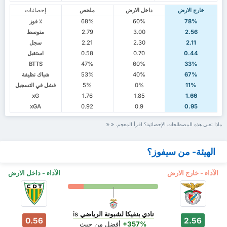
خارج الارض
داخل الارض
ملخص
إحصائيات
78%
60%
68%
٪ فوز
2.56
3.00
2.79
متوسط
2.11
2.30
2.21
سجل
0.44
0.70
0.58
استقبل
BTTS
47%
60%
33%
67%
40%
53%
شباك نظيفة
11%
0%
5%
فشل في التسجيل
xG
1.76
1.85
1.66
xGA
0.92
0.9
0.95
ماذا تعني هذه المصطلحات الإحصائية؟ اقرأ المعجم.
الهيئة- من سيفوز؟
الآداء - خارج الارض
الآداء - داخل الارض
نادي بنفيكا لشبونة الرياضي
is
0.56
2.56
+357%
أفضل
من حيث