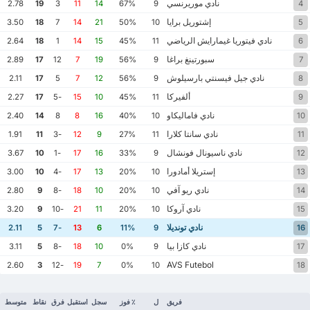
نادي موريرنسي
2.78
19
3
11
14
67%
9
4
إشتوريل برايا
3.50
18
7
14
21
50%
10
5
نادي فيتوريا غيمارايش الرياضي
2.64
18
1
14
15
45%
11
6
سبورتينغ براغا
2.89
17
12
7
19
56%
9
7
نادي جيل فيسنتي بارسيلوش
2.11
17
5
7
12
56%
9
8
ألفيركا
2.27
17
-5
15
10
45%
11
9
نادي فاماليكاو
2.40
14
8
8
16
40%
10
10
نادي سانتا كلارا
1.91
11
-3
12
9
27%
11
11
نادي ناسيونال فونشال
3.67
10
-1
17
16
33%
9
12
إستريلا أمادورا
3.00
10
-4
17
13
20%
10
13
نادي ريو آفي
2.80
9
-8
18
10
20%
10
14
نادي آروكا
3.20
9
-10
21
11
20%
10
15
نادي تونديلا
2.11
5
-7
13
6
11%
9
16
نادي كازا بيا
3.11
5
-8
18
10
0%
9
17
AVS Futebol
2.60
3
-12
19
7
0%
10
18
فريق
ل
٪ فوز
سجل
استقبل
فرق
نقاط
متوسط