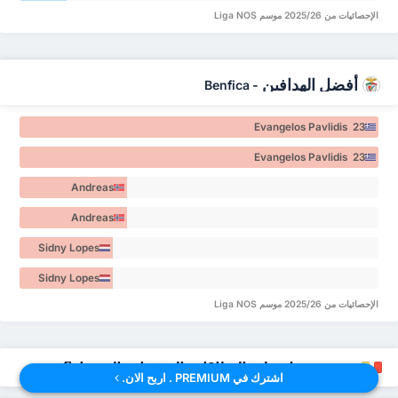
Machado 3
de Jesus
الإحصائيات من 2025/26 موسم Liga NOS
Machado 3
أفضل الهدافين
Benfica
-
Evangelos Pavlidis 23
Evangelos Pavlidis 23
Andreas
Schjelderup 7
Andreas
Schjelderup 7
Sidny Lopes
Cabral 6
Sidny Lopes
Cabral 6
الإحصائيات من 2025/26 موسم Liga NOS
من سيحصل على البطاقات الصفراء والحمراء؟
اشترك في PREMIUM . اربح الان.