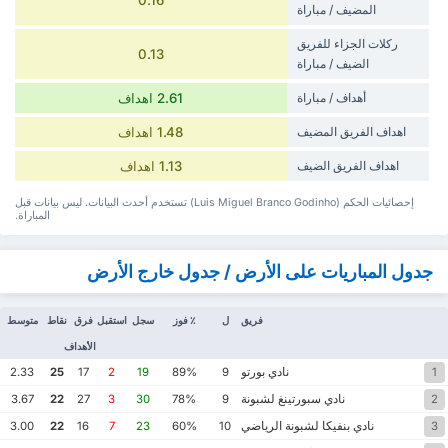
0.16
المضيف / مباراة
‏ركلات الجزاء للفريق
0.13
الضيف / مباراة
أهداف / مباراة
2.61 اهداف
‏اهداف الفريق المضيف
1.48 اهداف
‏اهداف الفريق الضيف
1.13 اهداف
إحصائيات الحكم (Luis Miguel Branco Godinho) تستخدم أحدث البيانات. ليس بيانات قبل
المباراة.
جدول المباريات على الأرض / جدول خارج الأرض
فريق
ل
٪ فوز
سجل
استقبل
فرق
نقاط
متوسط
الأهداف
نادي بورتو
2.33
25
17
2
19
89%
9
1
نادي سبورتينغ لشبونة
3.67
22
27
3
30
78%
9
2
نادي بنفيكا لشبونة الرياضي
3.00
22
16
7
23
60%
10
3