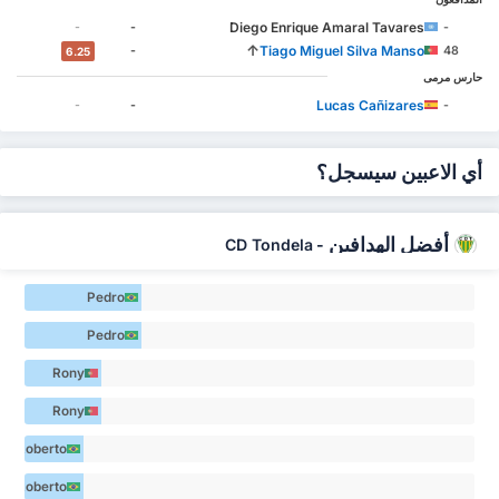
Diego Enrique Amaral Tavares
-
-
-
↑
Tiago Miguel Silva Manso
-
48
6.25
حارس مرمى
Lucas Cañizares
-
-
-
أي الاعبين سيسجل؟
أفضل الهدافين
CD Tondela
-
Pedro
Henryque Pereira
Pedro
dos Santos 6
Henryque Pereira
Rony
dos Santos 6
Lopes 4
Rony
Lopes 4
Roberto
de Jesus
Roberto