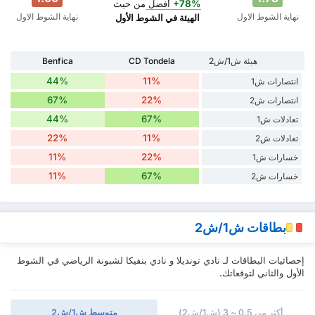
+78%
أفضل
من حيث
نهاية الشوط الاول
نهاية الشوط الاول
‏الهيئة في الشوط الأول
هيئة ش1/ش2
CD Tondela
Benfica
44%
11%
انتصارات ش1
67%
22%
انتصارات ش2
44%
67%
تعادلات ش1
22%
11%
تعادلات ش2
11%
22%
خسارات ش1
11%
67%
خسارات ش2
بطاقات ش1/ش2
إحصائيات البطاقات لـ نادي تونديلا و نادي بنفيكا لشبونة الرياضي في الشوط
الأول والثاني لتوقعاتك.
أكثر من 0.5 ~ 3 (ش1/ش2)
متوسط ش1/ش2