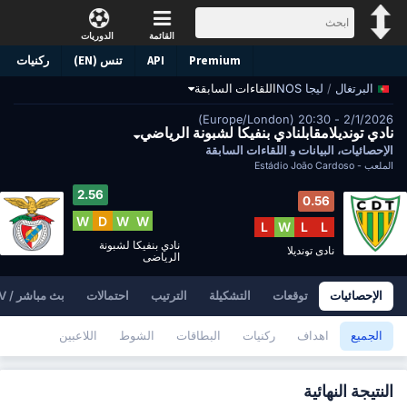
القائمة
الدوريات
Premium
API
تنس (EN)
ركنيات
/
ليجا NOS
اللقاءات السابقة
البرتغال
2/1/2026 - 20:30 (Europe/London)
نادي تونديلامقابلنادي بنفيكا لشبونة الرياضي
الإحصائيات، البيانات و اللقاءات السابقة
الملعب -
Estádio João Cardoso
2.56
0.56
W
D
W
W
L
W
L
L
نادي بنفيكا لشبونة
نادي تونديلا
الرياضي
الإحصائيات
توقعات
التشكيلة
الترتيب
احتمالات
بث مباشر / TV
الجميع
اهداف
ركنيات
البطاقات
الشوط
اللاعبين
النتيجة النهائية