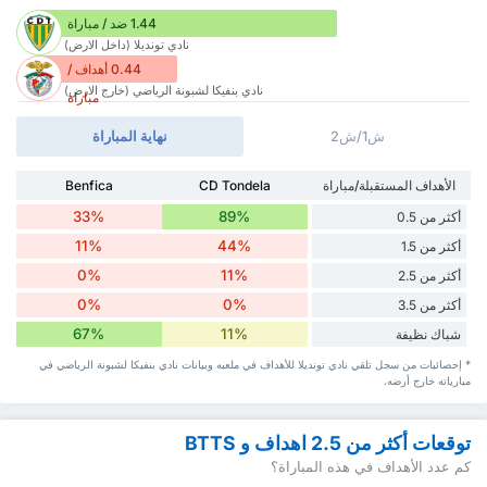
1.44 ضد / مباراة
نادي تونديلا (داخل الارض)
0.44 أهداف /
نادي بنفيكا لشبونة الرياضي (خارج الارض)
مباراة
ش1/ش2
نهاية المباراة
الأهداف المستقبلة/مباراة
CD Tondela
Benfica
33%
89%
أكثر من 0.5
11%
44%
أكثر من 1.5
0%
11%
أكثر من 2.5
0%
0%
أكثر من 3.5
67%
11%
شباك نظيفة
* إحصائيات من سجل تلقي نادي تونديلا للأهداف في ملعبه وبيانات نادي بنفيكا لشبونة الرياضي في
مبارياته خارج أرضه.
توقعات أكثر من 2.5 اهداف و BTTS
كم عدد الأهداف في هذه المباراة؟