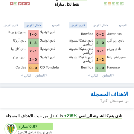
ف
ف
ف
ت
ف
خ
خ
خ
ف
خ
نقط لكل مباراة
الجميع
داخل الارض
خارج الارض
الجميع
داخل الارض
خارج الارض
نادي تونديلا
سبورتينغ براغا
Benfica
Juventus
0 - 1
2 - 0
نادي ريو آفي
نادي بنفيكا لشبونة
نادي تونديلا
نادي آروكا
3 - 1
0 - 2
الرياضي
نادي بورتو
نادي بنفيكا لشبونة
نادي تونديلا
نادي كازا بيا
1 - 2
1 - 0
الرياضي
سبورتينغ براغا
نادي بنفيكا لشبونة
نادي تونديلا
نادي بورتو
0 - 2
2 - 2
الرياضي
Caldas
CD Tondela
Benfica
Farense
0 - 0
0 - 2
السابق
التالي
السابق
التالي
الاهداف المسجلة
من سيسجل اكثر؟
نادي بنفيكا لشبونة الرياضي
is
+215%
أفضل
من حيث
الاهداف المسجلة
0.67 /مباراة
نادي تونديلا (داخل الارض)