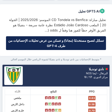
GPT5 AI تحليل
تحليل مباراة: CD Tondela vs Benfica الموسم: 2025/2026 | الجولة
20 | الملعب Estádio João Cardoso نظرة عامة سريعة - بنفيكا هو
الفريق الأوفر حظاً للفوز هنا وفقاً ل odds (...
تسجّل لتصبح مستخدمًا (مجانا) و تتمكن من عرض تحليلات الإحصائيات من
طرف GPT-4
* متوسط الإحصائيات بين نادي تونديلا و نادي بنفيكا لشبونة الرياضي خلال الموسم الحالي
نادي تونديلا
البرتغال - ليجا NOS
مركز الدوري.
17
/ 18
PPG
النتائج
الآداء
ملخص
خ
ف
خ
خ
خ
0.63
داخل الارض
خ
خ
خ
ف
خ
0.56
خارج الارض
ت
ف
خ
خ
خ
0.70