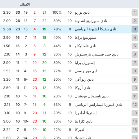
الأهداف
نادي بورتو
2.30
30
19
2
21
100%
10
1
نادي سبورتينغ لشبونة
2.90
26
15
7
22
80%
10
2
نادي بنفيكا لشبونة الرياضي
2.56
23
15
4
19
78%
9
3
سبورتينغ براغا
2.90
16
7
11
18
40%
10
4
نادي فاماليكاو
1.56
15
2
6
8
44%
9
5
نادي جيل فيسنتي بارسيلوش
2.10
14
3
9
12
30%
10
6
إشتوريل برايا
3.90
11
1
19
20
30%
10
7
نادي موريرنسي
2.55
11
-4
16
12
27%
11
8
نادي ريو آفي
3.20
11
-8
20
12
20%
10
9
نادي آروكا
3.50
11
-11
23
12
30%
10
10
نادي ناسيونال فونشال
2.10
10
-1
11
10
20%
10
11
نادي فيتوريا غيمارايش الرياضي
2.11
10
-7
13
6
33%
9
12
إستريلا أمادورا
3.10
10
-9
20
11
20%
10
13
نادي كازا بيا
3.00
10
-10
20
10
30%
10
14
ألفيركا
3.22
7
-9
19
10
22%
9
15
نادي تونديلا
2.60
7
-14
20
6
20%
10
16