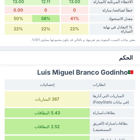
13.00
12.11
13.00
الأخطاء المرتكبة /المباراة
0.00
0
0
خطأ لصالحه/ مباراة
50%
58%
41%
معدل الاستحواذ
% التعادل في نهاية
22%
22%
22%
المباراة
بعض بيانات ‏النسب المئوية يتم تقريبها، و بالتالي قد ‏يكون مجموعها يساوي 101% .
‏الحكم
Luis Miguel Branco Godinho
انظارات
إحصائيات
المباريات التي أدارها
267 المباريات
(في بيانات FooyStats)
بطاقات/مباراة
5.43 البطاقات
بطاقات/مباراة (الفريق
2.52 البطاقات
المستضيف)