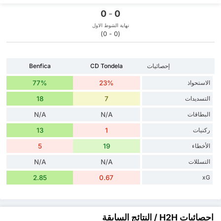
0
-
0
نهاية الشوط الاول
(0 - 0)
إحصائيات
CD Tondela
Benfica
الاستحواذ
23%
77%
التسديدات
7
18
البطاقات
N/A
N/A
ركنيات
1
13
الأخطاء
19
5
التسللات
N/A
N/A
2.85
0.67
xG
احصائيات H2H / النتائج السابقة