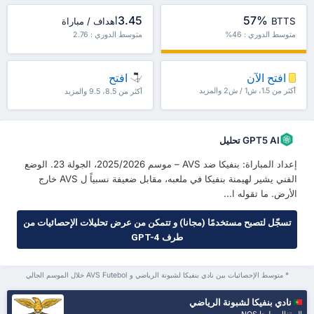
3.45
57%
BTTS
أهداف / مباراة
متوسط الدوري : 46%
متوسط الدوري : 2.76
افتح الآن
افتح
أكثر من 1.5، ش1 / ش2 والمزيد
أكثر من 8.5، 9.5 والمزيد
GPT5 AI تحليل
إعداد المباراة: بنفيكا ضد AVS – موسم 2025/2026، الجولة 23. الوضع
الفني يشير لهيمنة بنفيكا في ملعبه، مقابل ضعيفة نسبياً ل AVS خارج
الأرض. ما تقوله ا...
تسجّل لتصبح مستخدمًا (مجانا) و تتمكن من عرض تحليلات الإحصائيات من
طرف GPT-4
* متوسط الإحصائيات بين نادي بنفيكا لشبونة الرياضي و AVS Futebol خلال الموسم الحالي
نادي بنفيكا لشبونة الرياضي