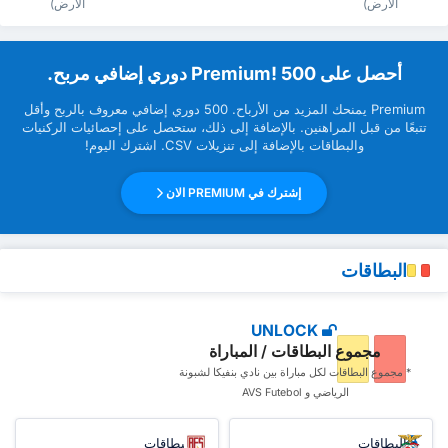
الارض)
الارض)
‏أحصل على Premium! 500 دوري إضافي مربح.
Premium ‏يمنحك المزيد من ‏الأرباح. 500 دوري إضافي معروف بالربح وأقل
تتبعًا من قبل ‏المراهنين. بالإضافة إلى ذلك، ستحصل على إحصائيات الركنيات
والبطاقات بالإضافة إلى تنزيلات CSV. اشترك اليوم!
إشترك في PREMIUM الان
البطاقات
UNLOCK
مجموع البطاقات / المباراة
* مجموع البطاقات ‏لكل مباراة بين نادي بنفيكا لشبونة
الرياضي و AVS Futebol
البطاقات
البطاقات