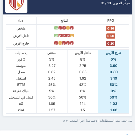
مركز الدوري.
18
/ 18
PPG
النتائج
الآداء
ملخص
خ
ت
خ
خ
ف
0.36
داخل الارض
ت
خ
خ
خ
ف
0.50
خارج الارض
خ
خ
خ
ت
خ
0.20
خارج الارض
داخل الارض
ملخص
إحصائيات
0%
8%
5%
٪ فوز
3.90
2.75
3.27
متوسط
0.80
0.83
0.82
سجل
3.10
1.92
2.45
استقبل
BTTS
45%
42%
50%
0%
8%
5%
شباك نظيفة
50%
50%
50%
فشل في التسجيل
xG
1.09
1.14
1.03
xGA
1.57
1.5
1.66
ماذا تعني هذه المصطلحات الإحصائية؟ اقرأ المعجم.