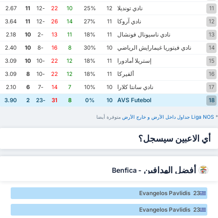
نادي تونديلا
2.67
11
-12
22
10
25%
12
11
نادي آروكا
3.64
11
-12
26
14
27%
11
12
نادي ناسيونال فونشال
2.18
10
-2
13
11
18%
11
13
نادي فيتوريا غيمارايش الرياضي
2.40
10
-8
16
8
30%
10
14
إستريلا أمادورا
3.09
10
-10
22
12
18%
11
15
ألفيركا
3.09
8
-10
22
12
18%
11
16
نادي سانتا كلارا
2.10
6
-7
14
7
10%
10
17
AVS Futebol
3.90
2
-23
31
8
0%
10
18
*
Liga NOS ‏جداول داخل الأرض ‏و خارج الأرض
‏متوفرة أيضا
أي الاعبين سيسجل؟
أفضل الهدافين
Benfica
-
Evangelos Pavlidis 23
Evangelos Pavlidis 23