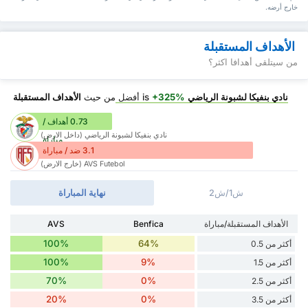
خارج أرضه.
الأهداف المستقبلة
من سيتلقى أهدافا اكثر؟
نادي بنفيكا لشبونة الرياضي
is
+325%
أفضل
من حيث
الأهداف المستقبلة
0.73 أهداف /
نادي بنفيكا لشبونة الرياضي (داخل الارض)
مباراة
3.1 ضد / مباراة
AVS Futebol (خارج الارض)
ش1/ش2
نهاية المباراة
الأهداف المستقبلة/مباراة
Benfica
AVS
100%
64%
أكثر من 0.5
100%
9%
أكثر من 1.5
70%
0%
أكثر من 2.5
20%
0%
أكثر من 3.5