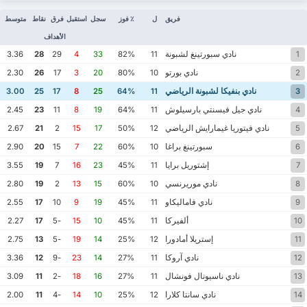
فريق
ل
٪ فوز
سجل
استقبل
فرق
نقاط
متوسط
الأهداف
نادي سبورتينغ لشبونة
3.36
28
29
4
33
82%
11
1
نادي بورتو
2.30
26
17
3
20
80%
10
2
نادي بنفيكا لشبونة الرياضي
3.00
25
17
8
25
64%
11
3
نادي جيل فيسنتي بارسيلوش
2.45
23
11
8
19
64%
11
4
نادي فيتوريا غيمارايش الرياضي
2.67
21
2
15
17
50%
12
5
سبورتينغ براغا
2.90
20
15
7
22
60%
10
6
إشتوريل برايا
3.55
19
7
16
23
45%
11
7
نادي موريرنسي
2.80
19
2
13
15
60%
10
8
نادي فاماليكاو
2.55
17
10
9
19
45%
11
9
ألفيركا
2.27
17
-5
15
10
45%
11
10
إستريلا أمادورا
2.75
13
-5
19
14
25%
12
11
نادي آروكا
3.36
12
-9
23
14
27%
11
12
نادي ناسيونال فونشال
3.09
11
-2
18
16
27%
11
13
نادي سانتا كلارا
2.00
11
-4
14
10
25%
12
14