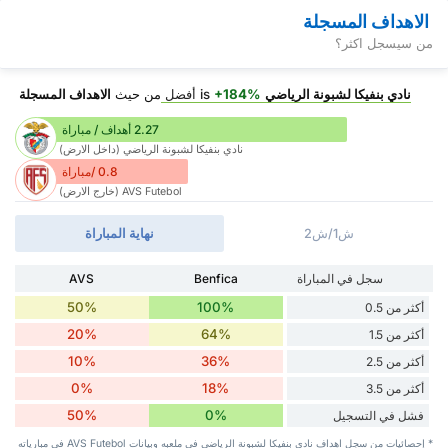
الاهداف المسجلة
من سيسجل اكثر؟
نادي بنفيكا لشبونة الرياضي
is
+184%
أفضل
من حيث
الاهداف المسجلة
2.27 أهداف / مباراة
نادي بنفيكا لشبونة الرياضي (داخل الارض)
0.8 /مباراة
AVS Futebol (خارج الارض)
ش1/ش2
نهاية المباراة
سجل في المباراة
Benfica
AVS
50%
100%
أكثر من 0.5
20%
64%
أكثر من 1.5
10%
36%
أكثر من 2.5
0%
18%
أكثر من 3.5
50%
0%
فشل في التسجيل
* إحصائيات من سجل اهداف نادي بنفيكا لشبونة الرياضي في ملعبه وبيانات AVS Futebol في مبارياته