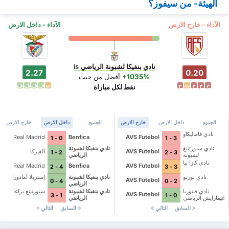
الهيئة- من سيفوز؟
الآداء - خارج الارض
الآداء - داخل الارض
نادي بنفيكا لشبونة الرياضي
is
2.27
0.20
+1035%
أفضل
من حيث
خ
خ
خ
ت
خ
ت
ف
ف
ف
ف
نقط لكل مباراة
الجميع
داخل الارض
خارج الارض
الجميع
داخل الارض
خارج الارض
نادي فاماليكاو
Real Madrid
Benfica
AVS Futebol
0 - 1
3 - 1
نادي سبورتينغ
نادي بنفيكا لشبونة
AVS Futebol
ألفيركا
2 - 1
3 - 2
لشبونة
الرياضي
نادي كازا بيا
Real Madrid
Benfica
AVS Futebol
4 - 2
3 - 3
نادي بورتو
نادي بنفيكا لشبونة
إستريلا أمادورا
AVS Futebol
4 - 0
2 - 0
الرياضي
نادي فيتوريا
نادي بنفيكا لشبونة
سبورتينغ براغا
AVS Futebol
1 - 3
0 - 1
غيمارايش الرياضي
الرياضي
السابق
التالي
السابق
التالي