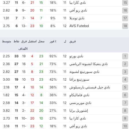
نادي كازا بيا
3.27
11
-6
21
15
18%
11
15
نادي ريو آفي
2.82
9
-9
20
11
18%
11
16
نادي تونديلا
1.91
7
-7
14
7
9%
11
17
AVS Futebol
2.75
6
-13
23
10
8%
12
18
فريق
ل
٪ فوز
سجل
استقبل
فرق
نقاط
متوسط
الأهداف
نادي بورتو
2.25
33
19
4
23
92%
12
1
نادي بنفيكا لشبونة الرياضي
2.36
27
16
5
21
73%
11
2
نادي سبورتينغ لشبونة
2.82
27
15
8
23
73%
11
3
سبورتينغ براغا
3.00
19
10
13
23
42%
12
4
نادي جيل فيسنتي بارسيلوش
2.18
17
4
10
14
36%
11
5
نادي فاماليكاو
1.82
15
-4
12
8
36%
11
6
نادي موريرنسي
2.58
14
-3
17
14
33%
12
7
إشتوريل برايا
3.82
11
-2
22
20
27%
11
8
نادي كازا بيا
2.73
11
-10
20
10
27%
11
9
نادي ريو آفي
3.18
11
-11
23
12
18%
11
10