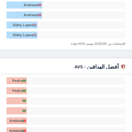
Andreas
Schjelderup 7
Andreas
Schjelderup 7
Sidny Lopes
Cabral 6
Sidny Lopes
Cabral 6
الإحصائيات من 2025/26 موسم Liga NOS
أفضل الهدافين
AVS
-
Pedro
Lima
Pedro
Barros 4
Lima
Barros 4
Ânderson
Miguel da
Ânderson
António
Silva 4
Miguel da
Manuel
António
Silva 4