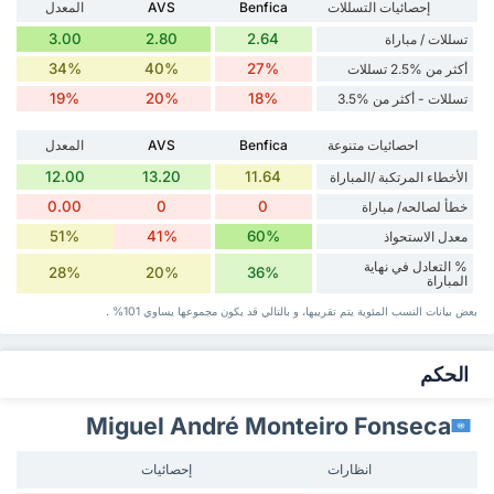
إحصائيات التسللات
Benfica
AVS
المعدل
3.00
2.80
2.64
تسللات / مباراة
34%
40%
27%
أكثر من %2.5 تسللات
19%
20%
18%
تسللات - أكثر من %3.5
احصائيات متنوعة
Benfica
AVS
المعدل
12.00
13.20
11.64
الأخطاء المرتكبة /المباراة
0.00
0
0
خطأ لصالحه/ مباراة
51%
41%
60%
معدل الاستحواذ
% التعادل في نهاية
28%
20%
36%
المباراة
بعض بيانات ‏النسب المئوية يتم تقريبها، و بالتالي قد ‏يكون مجموعها يساوي 101% .
‏الحكم
Miguel André Monteiro Fonseca
انظارات
إحصائيات