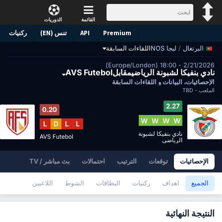
القائمة
الدوريات
Premium
API
تنس (EN)
ركنيات
/
ليجا NOS
اللقاءات السابقة
البرتغال
2/21/2026 - 18:00 (Europe/London)
نادي بنفيكا لشبونة الرياضيمقابلAVS Futebol
الإحصائيات، البيانات و اللقاءات السابقة
الملعب -
TBD
2.27
0.20
W
W
W
W
L
D
L
L
نادي بنفيكا لشبونة
AVS Futebol
الرياضي
الإحصائيات
توقعات
الترتيب
احتمالات
بث مباشر / TV
الجميع
اهداف
ركنيات
البطاقات
الشوط
اللاعبين
النتيجة النهائية