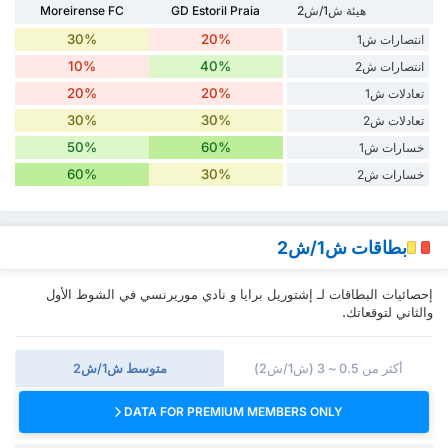
هيئة ش1/ش2
GD Estoril Praia
Moreirense FC
30%
20%
انتصارات ش1
10%
40%
انتصارات ش2
20%
20%
تعادلات ش1
30%
30%
تعادلات ش2
50%
60%
خسارات ش1
60%
30%
خسارات ش2
بطاقات ش1/ش2
إحصائيات البطاقات لـ إشتوريل برايا و نادي موريرنسي في الشوط الأول
والثاني لتوقعاتك.
أكثر من 0.5 ~ 3 (ش1/ش2)
متوسط ش1/ش2
DATA FOR PREMIUM MEMBERS ONLY