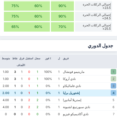
إجمالي الركلات الحرة
75%
60%
90%
23.5+
إجمالي الركلات الحرة
75%
60%
90%
24.5+
إجمالي الركلات الحرة
65%
60%
70%
25.5+
جدول الدوري
فريق
ل
٪ فوز
سجل
استقبل
فرق
نقاط
متوسط
الأهداف
ماريتيمو فونشال
1.00
3
1
0
1
100%
1
1
نادي آروكا
1.00
3
1
0
1
100%
1
2
نادي فاماليكاو
2.00
1
0
1
1
0%
1
3
إشتوريل برايا
2.00
1
0
1
1
0%
1
4
إستريلا أمادورا
4.00
1
0
2
2
0%
1
5
نادي سبورتينغ لشبونة
4.00
1
0
2
2
0%
1
6
نادي أكاديميكو فيزيو
0
0
0
0
0
0%
0
7