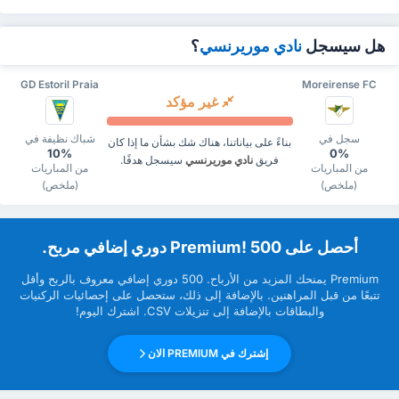
هل سيسجل
نادي موريرنسي
؟
GD Estoril Praia
Moreirense FC
غير مؤكد
سجل في
شباك نظيفة في
بناءً على بياناتنا، هناك شك بشأن ما إذا كان
10%
0%
فريق
نادي موريرنسي
سيسجل هدفًا.
من المباريات
من المباريات
(ملخص)
(ملخص)
‏أحصل على Premium! 500 دوري إضافي مربح.
Premium ‏يمنحك المزيد من ‏الأرباح. 500 دوري إضافي معروف بالربح وأقل
تتبعًا من قبل ‏المراهنين. بالإضافة إلى ذلك، ستحصل على إحصائيات الركنيات
والبطاقات بالإضافة إلى تنزيلات CSV. اشترك اليوم!
إشترك في PREMIUM الان