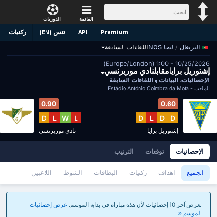
القائمة
الدوريات
Premium
API
تنس (EN)
ركنيات
/
ليجا NOS
اللقاءات السابقة
البرتغال
10/25/2026 - 1:00 (Europe/London)
إشتوريل برايامقابلنادي موريرنسي
الإحصائيات، البيانات و اللقاءات السابقة
الملعب -
Estádio António Coimbra da Mota
0.90
0.60
D
L
W
L
D
L
D
D
إشتوريل برايا
نادي موريرنسي
الإحصائيات
توقعات
الترتيب
الجميع
اهداف
ركنيات
البطاقات
الشوط
اللاعبين
تعرض آخر 10 إحصائيات لأن هذه مباراة في بداية الموسم.
عرض إحصائيات
الموسم