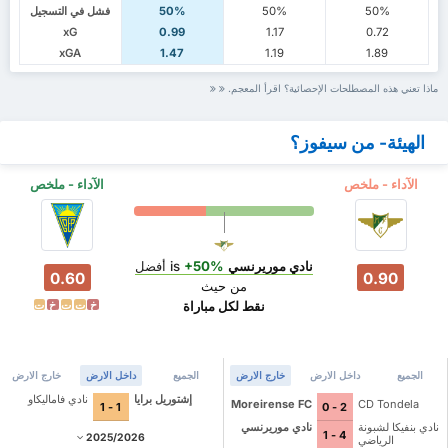
50%
50%
50%
فشل في التسجيل
xG
0.99
1.17
0.72
xGA
1.47
1.19
1.89
ماذا تعني هذه المصطلحات الإحصائية؟ اقرأ المعجم.
الهيئة- من سيفوز؟
الآداء - ملخص
الآداء - ملخص
نادي موريرنسي
is
+50%
أفضل
0.60
0.90
من حيث
نقط لكل مباراة
خ
ت
ت
خ
ت
الجميع
داخل الارض
خارج الارض
الجميع
داخل الارض
خارج الارض
إشتوريل برايا
نادي فاماليكاو
Moreirense FC
CD Tondela
1 - 1
2 - 0
نادي بنفيكا لشبونة
نادي موريرنسي
4 - 1
2025/2026
الرياضي