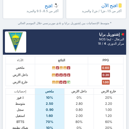
افتح الآن
افتح
أكثر من 1.5، ش1 / ش2 والمزيد
أكثر من 8.5، 9.5 والمزيد
* متوسط الإحصائيات بين إشتوريل برايا و نادي موريرنسي خلال الموسم الحالي
إشتوريل برايا
البرتغال - ليجا NOS
مركز الدوري.
4
/ 18
PPG
النتائج
الآداء
ملخص
0.60
خ
ت
ت
خ
ت
داخل الارض
0.20
خ
خ
خ
خ
ت
خارج الارض
1.00
ف
خ
خ
ت
ت
خارج الارض
داخل الارض
ملخص
إحصائيات
20%
0%
10%
٪ فوز
2.20
2.80
2.50
متوسط
1.00
0.80
0.90
سجل
1.20
2.00
1.60
استقبل
BTTS
70%
80%
60%
20%
0%
10%
شباك نظيفة