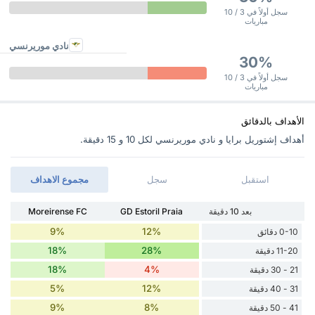
سجل أولاً في 3 / 10
مباريات
نادي موريرنسي
30%
سجل أولاً في 3 / 10
مباريات
الأهداف بالدقائق
أهداف إشتوريل برايا و نادي موريرنسي ‏لكل 10 و 15 دقيقة.
استقبل
سجل
مجموع الاهداف
بعد 10 دقيقة
GD Estoril Praia
Moreirense FC
9%
12%
0-10 دقائق
18%
28%
11-20 دقيقة
18%
4%
21 - 30 دقيقة
5%
12%
31 - 40 دقيقة
9%
8%
41 - 50 دقيقة