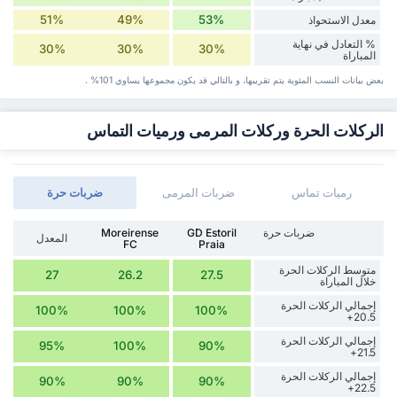
51%
49%
53%
معدل الاستحواذ
% التعادل في نهاية
30%
30%
30%
المباراة
بعض بيانات ‏النسب المئوية يتم تقريبها، و بالتالي قد ‏يكون مجموعها يساوي 101% .
الركلات الحرة وركلات المرمى ورميات التماس
رميات تماس
ضربات المرمى
‏ضربات حرة
‏ضربات حرة
GD Estoril
Moreirense
المعدل
FC
Praia
متوسط الركلات الحرة
27
26.2
27.5
خلال المباراة
إجمالي الركلات الحرة
100%
100%
100%
20.5+
إجمالي الركلات الحرة
95%
100%
90%
21.5+
إجمالي الركلات الحرة
90%
90%
90%
22.5+