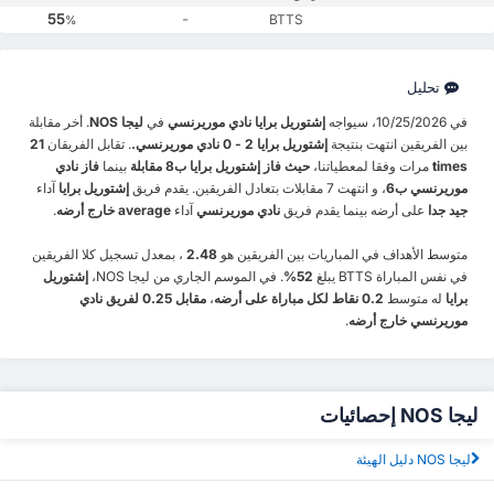
55
-
BTTS
%
تحليل
في 10/25/2026، سيواجه
إشتوريل برايا
نادي موريرنسي
في
ليجا NOS
. أخر مقابلة
بين الفريقين انتهت بنتيجة
إشتوريل برايا 2 - 0 نادي موريرنسي.
. تقابل الفريقان
21
times
مرات وفقا لمعطياتنا،
حيث فاز إشتوريل برايا ب8 مقابلة
بينما
فاز نادي
موريرنسي ب6
، و انتهت 7 مقابلات بتعادل الفريقين. يقدم فريق
إشتوريل برايا
آداء
جيد جدا
على أرضه بينما يقدم فريق
نادي موريرنسي
آداء
average خارج أرضه
.
متوسط الأهداف في المباريات بين الفريقين هو
2.48
، بمعدل تسجيل كلا الفريقين
في نفس المباراة BTTS يبلغ
52%
. في الموسم الجاري من ليجا NOS،
إشتوريل
برايا
له متوسط
0.2 نقاط لكل مباراة على أرضه
،
مقابل 0.25 لفريق نادي
موريرنسي خارج أرضه
.
ليجا NOS إحصائيات
ليجا NOS دليل الهيئة