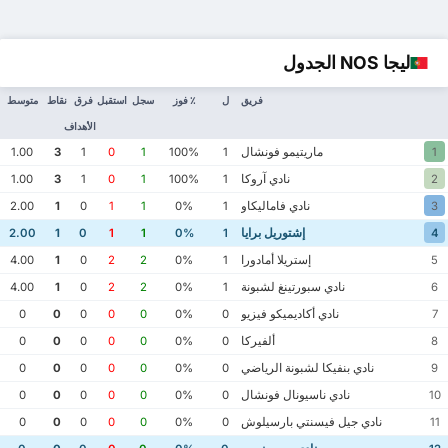
ليجا NOS الجدول
فريق
ل
٪ فوز
سجل
استقبل
فرق
نقاط
متوسط
الأهداف
ماريتيمو فونشال
1.00
3
1
0
1
100%
1
1
نادي آروكا
1.00
3
1
0
1
100%
1
2
نادي فاماليكاو
2.00
1
0
1
1
0%
1
3
إشتوريل برايا
2.00
1
0
1
1
0%
1
4
إستريلا أمادورا
4.00
1
0
2
2
0%
1
5
نادي سبورتينغ لشبونة
4.00
1
0
2
2
0%
1
6
نادي أكاديميكو فيزيو
0
0
0
0
0
0%
0
7
ألفيركا
0
0
0
0
0
0%
0
8
نادي بنفيكا لشبونة الرياضي
0
0
0
0
0
0%
0
9
نادي ناسيونال فونشال
0
0
0
0
0
0%
0
10
نادي جيل فيسنتي بارسيلوش
0
0
0
0
0
0%
0
11