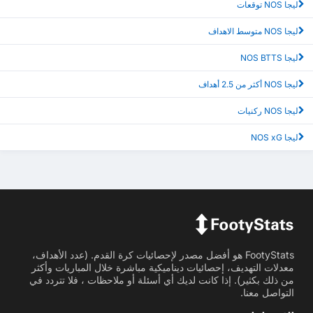
ليجا NOS توقعات
ليجا NOS متوسط الاهداف
ليجا NOS BTTS
ليجا NOS أكثر من 2.5 أهداف
ليجا NOS ركنيات
ليجا NOS xG
FootyStats هو أفضل مصدر لإحصائيات كرة القدم. (عدد الأهداف،
معدلات التهديف، إحصائيات ديناميكية مباشرة خلال المباريات وأكثر
من ذلك بكثير). إذا كانت لديك أي أسئلة أو ملاحظات ، فلا تتردد في
التواصل معنا.