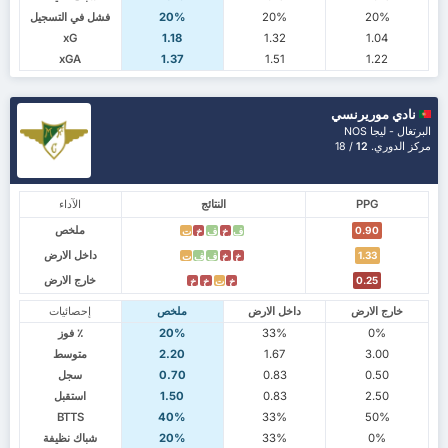
20%
20%
20%
فشل في التسجيل
xG
1.18
1.32
1.04
xGA
1.37
1.51
1.22
نادي موريرنسي
البرتغال - ليجا NOS
مركز الدوري.
12
/ 18
PPG
النتائج
الآداء
ملخص
0.90
ف
خ
ف
خ
ت
داخل الارض
1.33
خ
خ
ف
ف
ت
خارج الارض
0.25
خ
ت
خ
خ
خارج الارض
داخل الارض
ملخص
إحصائيات
0%
33%
20%
٪ فوز
3.00
1.67
2.20
متوسط
0.50
0.83
0.70
سجل
2.50
0.83
1.50
استقبل
BTTS
40%
33%
50%
0%
33%
20%
شباك نظيفة