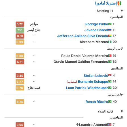
إستريلا أمادورا
Starting 11
#
المهاجمون
Rodrigo Pinho
-1
‏مهاجم
5.72
Jovane Cabral
11
جناح أيسر
7.10
Jefferson Anilson Silva Encada
-
17
6.31
Abraham Marcus
-
99
6.99
لاعبي الوسط
Paulo Daniel Valente Moreira
-
19
6.60
Otavio Manoel Galdino Fernandes
-
83
5.71
المدافعون
Stefan Leković
-
4
3.45
Bernardo Schappo
-
14
(مصاب)
6.77
Luan Patrick Wiedthauper
30
‏قلب دفاع
6.76
حارس مرمى
Renan Ribeiro
-
40
6.75
#
‏قائمة البدلاء
المهاجمون
↑
Leandro Antonetti
-
7
3.05