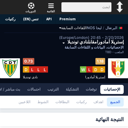
القائمة
الدوريات
Premium
API
تنس (EN)
ركنيات
/
ليجا NOS
اللقاءات السابقة
البرتغال
2/20/2026 - 20:45 (Europe/London)
إستريلا أمادورامقابلنادي تونديلا
الإحصائيات، البيانات و اللقاءات السابقة
الملعب -
TBD
0.73
1.18
D
L
L
L
W
L
D
D
إستريلا أمادورا
نادي تونديلا
الإحصائيات
توقعات
التشكيلة
الترتيب
احتمالات
بث مباشر / TV
الجميع
اهداف
ركنيات
البطاقات
الشوط
اللاعبين
النتيجة النهائية