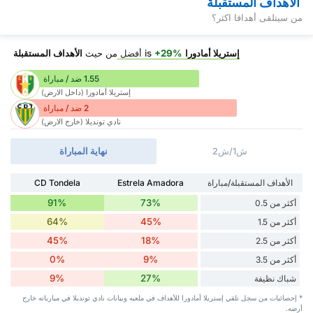
الأهداف المستقبلة
من سيتلقى أهدافا اكثر؟
إستريلا أمادورا
is
+29%
أفضل
من حيث
الأهداف المستقبلة
1.55 ضد / مباراة
إستريلا أمادورا (داخل الارض)
2 ضد / مباراة
نادي تونديلا (خارج الارض)
ش1/ش2
نهاية المباراة
الأهداف المستقبلة/مباراة
Estrela Amadora
CD Tondela
91%
73%
أكثر من 0.5
64%
45%
أكثر من 1.5
45%
18%
أكثر من 2.5
0%
9%
أكثر من 3.5
9%
27%
شباك نظيفة
* إحصائيات من سجل تلقي إستريلا أمادورا للأهداف في ملعبه وبيانات نادي تونديلا في مبارياته خارج
أرضه.