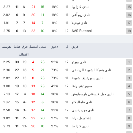
نادي كازا بيا
3.27
11
-6
21
15
18%
11
15
نادي ريو آفي
2.82
9
-9
20
11
18%
11
16
نادي تونديلا
1.91
7
-7
14
7
9%
11
17
AVS Futebol
2.75
6
-13
23
10
8%
12
18
فريق
ل
٪ فوز
سجل
استقبل
فرق
نقاط
متوسط
الأهداف
نادي بورتو
2.25
33
19
4
23
92%
12
1
نادي بنفيكا لشبونة الرياضي
2.36
27
16
5
21
73%
11
2
نادي سبورتينغ لشبونة
2.82
27
15
8
23
73%
11
3
سبورتينغ براغا
3.00
19
10
13
23
42%
12
4
نادي جيل فيسنتي بارسيلوش
2.18
17
4
10
14
36%
11
5
نادي فاماليكاو
1.82
15
-4
12
8
36%
11
6
نادي موريرنسي
2.58
14
-3
17
14
33%
12
7
إشتوريل برايا
3.82
11
-2
22
20
27%
11
8
نادي كازا بيا
2.73
11
-10
20
10
27%
11
9