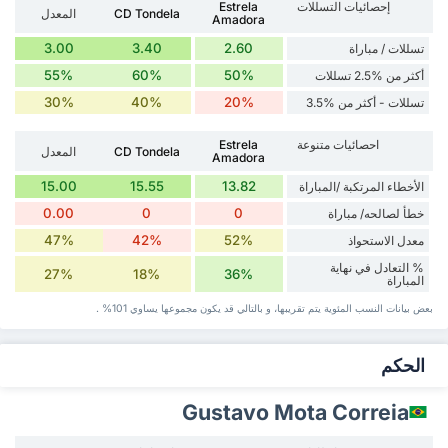
إحصائيات التسللات
Estrela
CD Tondela
المعدل
Amadora
3.00
3.40
2.60
تسللات / مباراة
55%
60%
50%
أكثر من %2.5 تسللات
30%
40%
20%
تسللات - أكثر من %3.5
احصائيات متنوعة
Estrela
CD Tondela
المعدل
Amadora
15.00
15.55
13.82
الأخطاء المرتكبة /المباراة
0.00
0
0
خطأ لصالحه/ مباراة
47%
42%
52%
معدل الاستحواذ
% التعادل في نهاية
27%
18%
36%
المباراة
بعض بيانات ‏النسب المئوية يتم تقريبها، و بالتالي قد ‏يكون مجموعها يساوي 101% .
‏الحكم
Gustavo Mota Correia