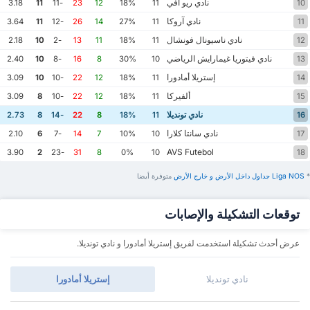
نادي ريو آفي
3.18
11
-11
23
12
18%
11
10
نادي آروكا
3.64
11
-12
26
14
27%
11
11
نادي ناسيونال فونشال
2.18
10
-2
13
11
18%
11
12
نادي فيتوريا غيمارايش الرياضي
2.40
10
-8
16
8
30%
10
13
إستريلا أمادورا
3.09
10
-10
22
12
18%
11
14
ألفيركا
3.09
8
-10
22
12
18%
11
15
نادي تونديلا
2.73
8
-14
22
8
18%
11
16
نادي سانتا كلارا
2.10
6
-7
14
7
10%
10
17
AVS Futebol
3.90
2
-23
31
8
0%
10
18
*
Liga NOS ‏جداول داخل الأرض ‏و خارج الأرض
‏متوفرة أيضا
توقعات التشكيلة والإصابات
عرض أحدث تشكيلة استخدمت لفريق إستريلا أمادورا و نادي تونديلا.
نادي تونديلا
إستريلا أمادورا