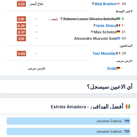
↑
Bilal Brahimi
26
جناح أيسر
3.23
لاعبي الوسط
↑
Robson Lucas Oliveira Botelho
-
8
(مصاب)
5.16
↑
Ianis Stoica
-
-1
6.39
↑
Max Scholze
-
21
6.27
Alexandre Mussolo Sola
-
63
3.10
المدافعون
Tom Moustier
-
28
4.89
حارس مرمى
Dudu
-
حارس مرمى
-
أي الاعبين سيسجل؟
أفضل الهدافين
Estrela Amadora
-
Jovane Cabral 7
Jovane Cabral 7