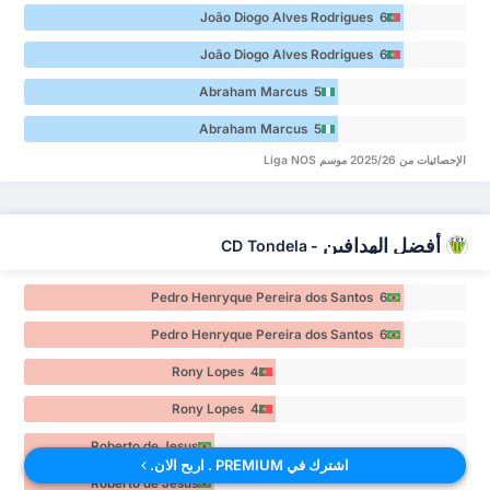
João Diogo Alves Rodrigues 6
João Diogo Alves Rodrigues 6
Abraham Marcus 5
Abraham Marcus 5
الإحصائيات من 2025/26 موسم Liga NOS
أفضل الهدافين
CD Tondela
-
Pedro Henryque Pereira dos Santos 6
Pedro Henryque Pereira dos Santos 6
Rony Lopes 4
Rony Lopes 4
Roberto de Jesus
اشترك في PREMIUM . اربح الان.
Machado 3
Roberto de Jesus