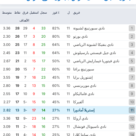
فريق
ل
٪ فوز
سجل
استقبل
فرق
نقاط
متوسط
الأهداف
نادي سبورتينغ لشبونة
3.36
28
29
4
33
82%
11
1
نادي بورتو
2.30
26
17
3
20
80%
10
2
نادي بنفيكا لشبونة الرياضي
3.00
25
17
8
25
64%
11
3
نادي جيل فيسنتي بارسيلوش
2.45
23
11
8
19
64%
11
4
نادي فيتوريا غيمارايش الرياضي
2.67
21
2
15
17
50%
12
5
سبورتينغ براغا
2.90
20
15
7
22
60%
10
6
إشتوريل برايا
3.55
19
7
16
23
45%
11
7
نادي موريرنسي
2.80
19
2
13
15
60%
10
8
نادي فاماليكاو
2.55
17
10
9
19
45%
11
9
ألفيركا
2.27
17
-5
15
10
45%
11
10
إستريلا أمادورا
2.82
13
-3
17
14
27%
11
11
نادي آروكا
3.36
12
-9
23
14
27%
11
12
نادي ناسيونال فونشال
3.09
11
-2
18
16
27%
11
13
نادي سانتا كلارا
2.00
11
-4
14
10
25%
12
14