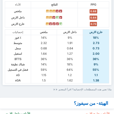
PPG
النتائج
الآداء
ملخص
خ
خ
ت
ت
ت
0.68
داخل الارض
خ
ف
خ
ت
ت
0.64
خارج الارض
ف
خ
خ
خ
ت
0.73
خارج الارض
داخل الارض
ملخص
إحصائيات
18%
9%
14%
٪ فوز
2.73
1.91
2.32
متوسط
0.73
0.64
0.68
سجل
2.00
1.27
1.64
استقبل
BTTS
36%
36%
36%
9%
18%
14%
شباك نظيفة
55%
64%
59%
فشل في التسجيل
xG
1.15
1.2
1.1
xGA
1.5
1.62
1.38
ماذا تعني هذه المصطلحات الإحصائية؟ اقرأ المعجم.
الهيئة- من سيفوز؟
الآداء - خارج الارض
الآداء - داخل الارض