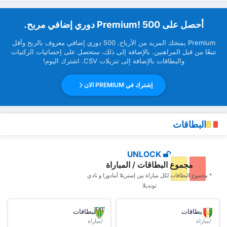
‏أحصل على Premium! 500 دوري إضافي مربح.
Premium ‏يمنحك المزيد من ‏الأرباح. 500 دوري إضافي معروف بالربح وأقل
تتبعًا من قبل ‏المراهنين. بالإضافة إلى ذلك، ستحصل على إحصائيات الركنيات
والبطاقات بالإضافة إلى تنزيلات CSV. اشترك اليوم!
إشترك في PREMIUM الان
البطاقات
UNLOCK
مجموع البطاقات / المباراة
* مجموع البطاقات ‏لكل مباراة بين إستريلا أمادورا و نادي
تونديلا
البطاقات
البطاقات
/مباراة
/مباراة