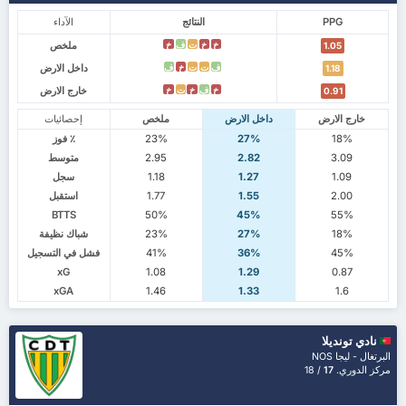
PPG
النتائج
الآداء
ملخص
خ
خ
ت
ف
خ
1.05
داخل الارض
ف
ت
ت
خ
ف
1.18
خارج الارض
خ
ف
خ
ت
خ
0.91
خارج الارض
داخل الارض
ملخص
إحصائيات
18%
27%
23%
٪ فوز
3.09
2.82
2.95
متوسط
1.09
1.27
1.18
سجل
2.00
1.55
1.77
استقبل
BTTS
50%
45%
55%
18%
27%
23%
شباك نظيفة
45%
36%
41%
فشل في التسجيل
xG
1.08
1.29
0.87
xGA
1.46
1.33
1.6
نادي تونديلا
البرتغال - ليجا NOS
مركز الدوري.
17
/ 18