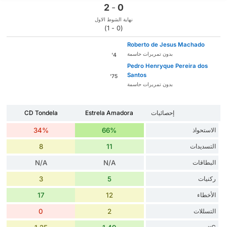
2
-
0
نهاية الشوط الاول
(0 - 1)
Roberto de Jesus Machado
بدون تمريرات حاسمة
4'
Pedro Henryque Pereira dos
Santos
75'
بدون تمريرات حاسمة
إحصائيات
Estrela Amadora
CD Tondela
الاستحواذ
66%
34%
التسديدات
11
8
البطاقات
N/A
N/A
ركنيات
5
3
الأخطاء
12
17
التسللات
2
0