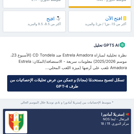
افتح الآن
افتح
أكثر من 1.5، ش1 / ش2 والمزيد
أكثر من 8.5، 9.5 والمزيد
GPT5 AI تحليل
نظرة تحليلية لمباراة Estrela Amadora ضد CD Tondela (الأسبوع 23،
موسم 2025/2026) معلومات سريعة - الاستضافة/المكان: Estrela
Amadora تلعب على أرضها (ميزة اللعب المحلي...
تسجّل لتصبح مستخدمًا (مجانا) و تتمكن من عرض تحليلات الإحصائيات من
طرف GPT-4
* متوسط الإحصائيات بين إستريلا أمادورا و نادي تونديلا خلال الموسم الحالي
إستريلا أمادورا
البرتغال - ليجا NOS
مركز الدوري.
11
/ 18