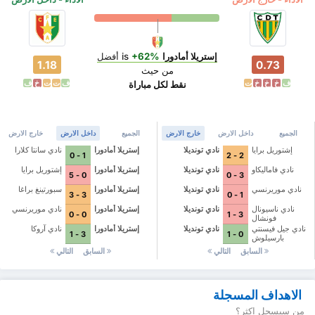
إستريلا أمادورا
is
+62%
أفضل
1.18
0.73
من حيث
ف
خ
خ
خ
ت
ف
ت
ت
خ
ف
نقط لكل مباراة
الجميع
داخل الارض
خارج الارض
الجميع
داخل الارض
خارج الارض
إشتوريل برايا
نادي تونديلا
إستريلا أمادورا
نادي سانتا كلارا
1 - 0
2 - 2
نادي فاماليكاو
نادي تونديلا
إستريلا أمادورا
إشتوريل برايا
0 - 5
3 - 0
نادي موريرنسي
نادي تونديلا
إستريلا أمادورا
سبورتينغ براغا
3 - 3
1 - 0
نادي ناسيونال
نادي تونديلا
إستريلا أمادورا
نادي موريرنسي
0 - 0
3 - 1
فونشال
نادي جيل فيسنتي
نادي تونديلا
إستريلا أمادورا
نادي آروكا
3 - 1
0 - 1
بارسيلوش
السابق
التالي
السابق
التالي
الاهداف المسجلة
من سيسجل اكثر؟