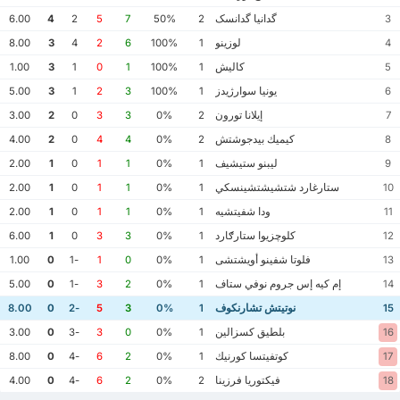
گدانيا گدانسک
6.00
4
2
5
7
50%
2
3
لوزينو
8.00
3
4
2
6
100%
1
4
كاليش
1.00
3
1
0
1
100%
1
5
يونيا سوارژيدز
5.00
3
1
2
3
100%
1
6
إيلانا تورون
3.00
2
0
3
3
0%
2
7
كيميك بيدجوشتش
4.00
2
0
4
4
0%
2
8
ليبنو ستيشيف
2.00
1
0
1
1
0%
1
9
ستارغارد شتشيشتشينسكي
2.00
1
0
1
1
0%
1
10
ودا شفيتشيه
2.00
1
0
1
1
0%
1
11
كلوچزيوا ستارګارد
6.00
1
0
3
3
0%
1
12
فلوتا شفينو أويشتشى
1.00
0
-1
1
0
0%
1
13
إم كيه إس جروم نوفي ستاف
5.00
0
-1
3
2
0%
1
14
نوتيتش تشارنكوف
8.00
0
-2
5
3
0%
1
15
بلطيق كسزالين
3.00
0
-3
3
0
0%
1
16
كوتفيتسا كورنيك
8.00
0
-4
6
2
0%
1
17
فيكتوريا فرزينا
4.00
0
-4
6
2
0%
2
18