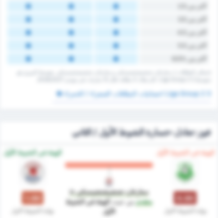
أكثر من 2.5
أكثر من 3.5
أكثر من 4.5
أكثر من 5.5
أكثر من %6.5
إجمالي البطاقات لـ ستارغارد شتشيشتشينسكي و ستارغارد شتشيشتشينسكي. متوسط الدوري هو
متوسط 3 Liga Group 2. كان هناك 0 بطاقة ‏خلال 12 مباريات في موسم 2026/2027.
3 Liga Group 2 احصائيات البطاقات الصفراء / الحمراء
فوز-تعادل-خسارة الشوط الأول / الثاني
‏الهيئة في الشوط الأول
‏الهيئة في الشوط الأول
ستارغارد شتشيشتشينسكي
is
1.00
0.00
متقدم
من حيث
‏الهيئة في الشوط
نهاية الشوط الاول
نهاية الشوط الاول
الأول