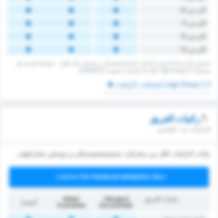
اكثر من 10
اكثر من 11
اكثر من 12
اكثر من 13
‏مجموع ركنية مباراة لفريق ستارغارد شتشيشتشينسكي و نوتيتش تشارنكوف. ‏‏ ‏ ‏متوسط الدوري هو
متوسط 3 Liga Group 2 ‏خلال 12 ‏المباريات لموسم 2026/2027.
3 Liga Group 2 إحصائيات الركنيات
ركنيات الفريق
الركنيات له / للخصم
بيانات الركنيات لكل من ستارغارد شتشيشتشينسكي و نوتيتش تشارنكوف.
DATA FOR PREMIUM MEMBERS ONLY
ركنيات الفريق
Stargard
Noteć
المعدل
Czarnków
Szczeciński