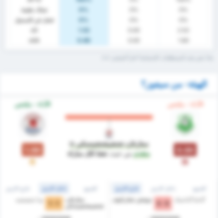
0%
0%
0%
شباك نظيفة
0%
0%
0%
فشل في التسجيل
xG
1.52
0.00
2.52
xGA
0.60
0.00
1.60
ماذا تعني هذه المصطلحات الإحصائية؟ اقرأ المعجم.
الهيئة- من سيفوز؟
الآداء - ملخص
الآداء - ملخص
ستارغارد شتشيشتشينسكي
is
1.00
0.00
متقدم
من حيث
نقط لكل مباراة
خ
ت
الجميع
داخل الارض
خارج الارض
الجميع
داخل الارض
خارج الارض
گدانيا گدانسک
نوتيتش تشارنكوف
ستارغارد
ودا شفيتشيه
1 - 1
5 - 3
شتشيشتشينسكي