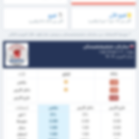
افتح الآن
افتح
أكثر من 1.5، ش1 / ش2 والمزيد
أكثر من 8.5، 9.5 والمزيد
* متوسط الإحصائيات بين ستارغارد شتشيشتشينسكي و نوتيتش تشارنكوف خلال الموسم الحالي
ستارغارد شتشيشتشينسكي
بولندا - 3 Liga Group 2
مركز الدوري.
0
/ 18
PPG
النتائج
الآداء
ملخص
ت
1.00
داخل الارض
ت
1.00
خارج الارض
0.00
خارج الارض
داخل الارض
ملخص
إحصائيات
0%
0%
0%
٪ فوز
0.00
2.00
2.00
متوسط
0.00
1.00
1.00
سجل
0.00
1.00
1.00
استقبل