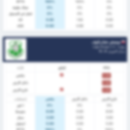
BTTS
100%
100%
0%
0%
0%
0%
شباك نظيفة
0%
0%
0%
فشل في التسجيل
xG
0.62
1.62
0.00
xGA
0.00
0.99
0.00
نوتيتش تشارنكوف
بولندا - 3 Liga Group 2
مركز الدوري.
0
/ 18
PPG
النتائج
الآداء
ملخص
خ
0.00
داخل الارض
0.00
خارج الارض
خ
0.00
خارج الارض
داخل الارض
ملخص
إحصائيات
0%
0%
0%
٪ فوز
8.00
0.00
8.00
متوسط
3.00
0.00
3.00
سجل
5.00
0.00
5.00
استقبل
BTTS
100%
0%
100%