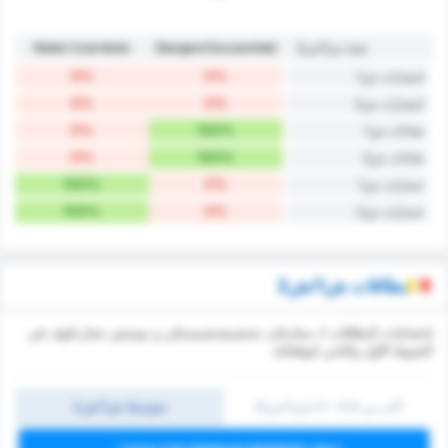
هيئة ش1/ش2
Stargard Szczeciński
Noteć Czarnków
0%
0%
انتصارات ش1
0%
0%
انتصارات ش2
0%
100%
تعادلات ش1
0%
100%
تعادلات ش2
100%
0%
خسارات ش1
100%
0%
خسارات ش2
بطاقات ش1/ش2
إحصائيات البطاقات لـ ستارغارد شتشيشتشينسكي و نوتيتش تشارنكوف في
الشوط الأول والثاني لتوقعاتك.
أكثر من 0.5 ~ 3 (ش1/ش2)
متوسط ش1/ش2