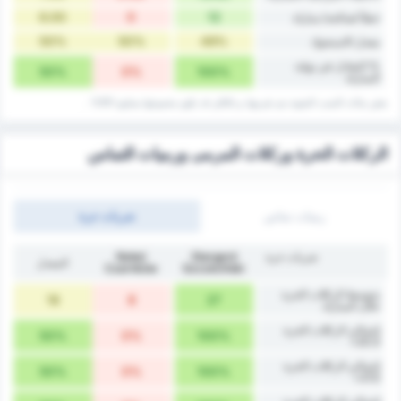
6.00
0
12
خطأ لصالحه/ مباراة
50%
50%
49%
معدل الاستحواذ
% التعادل في نهاية
50%
0%
100%
المباراة
بعض بيانات ‏النسب المئوية يتم تقريبها، و بالتالي قد ‏يكون مجموعها يساوي 101% .
الركلات الحرة وركلات المرمى ورميات التماس
رميات تماس
‏ضربات حرة
‏ضربات حرة
Stargard
Noteć
المعدل
Czarnków
Szczeciński
متوسط الركلات الحرة
18
8
27
خلال المباراة
إجمالي الركلات الحرة
50%
0%
100%
20.5+
إجمالي الركلات الحرة
50%
0%
100%
21.5+