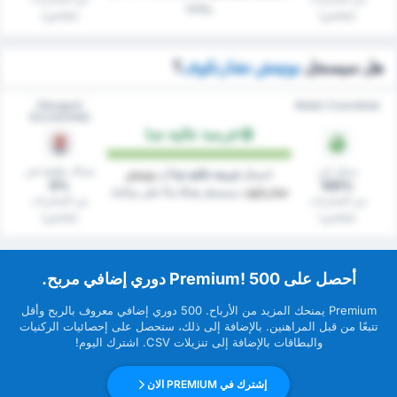
بياناتنا.
(ملخص)
(ملخص)
هل سيسجل
نوتيتش تشارنكوف
؟
Stargard
Noteć Czarnków
Szczeciński
فرصة عالية جدا
سجل في
شباك نظيفة في
احتمال
فرصة عالية جدا
أن
نوتيتش
0%
100%
تشارنكوف
سيسجل هدفًا بناءً على بياناتنا.
من المباريات
من المباريات
(ملخص)
(ملخص)
‏أحصل على Premium! 500 دوري إضافي مربح.
Premium ‏يمنحك المزيد من ‏الأرباح. 500 دوري إضافي معروف بالربح وأقل
تتبعًا من قبل ‏المراهنين. بالإضافة إلى ذلك، ستحصل على إحصائيات الركنيات
والبطاقات بالإضافة إلى تنزيلات CSV. اشترك اليوم!
إشترك في PREMIUM الان