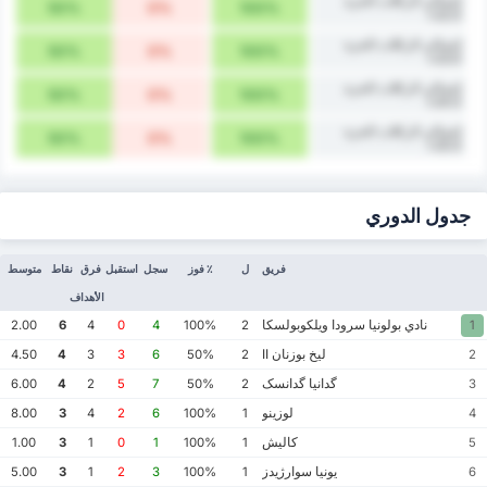
إجمالي الركلات الحرة
50%
0%
100%
22.5+
إجمالي الركلات الحرة
50%
0%
100%
23.5+
إجمالي الركلات الحرة
50%
0%
100%
24.5+
إجمالي الركلات الحرة
50%
0%
100%
25.5+
جدول الدوري
فريق
ل
٪ فوز
سجل
استقبل
فرق
نقاط
متوسط
الأهداف
نادي بولونيا سرودا ويلكوبولسكا
2.00
6
4
0
4
100%
2
1
ليخ بوزنان II
4.50
4
3
3
6
50%
2
2
گدانيا گدانسک
6.00
4
2
5
7
50%
2
3
لوزينو
8.00
3
4
2
6
100%
1
4
كاليش
1.00
3
1
0
1
100%
1
5
يونيا سوارژيدز
5.00
3
1
2
3
100%
1
6