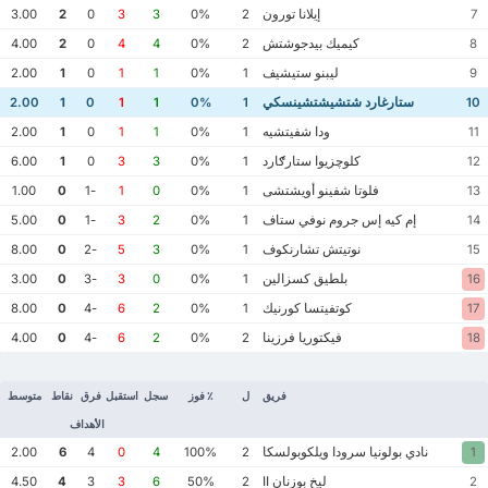
إيلانا تورون
3.00
2
0
3
3
0%
2
7
كيميك بيدجوشتش
4.00
2
0
4
4
0%
2
8
ليبنو ستيشيف
2.00
1
0
1
1
0%
1
9
ستارغارد شتشيشتشينسكي
2.00
1
0
1
1
0%
1
10
ودا شفيتشيه
2.00
1
0
1
1
0%
1
11
كلوچزيوا ستارګارد
6.00
1
0
3
3
0%
1
12
فلوتا شفينو أويشتشى
1.00
0
-1
1
0
0%
1
13
إم كيه إس جروم نوفي ستاف
5.00
0
-1
3
2
0%
1
14
نوتيتش تشارنكوف
8.00
0
-2
5
3
0%
1
15
بلطيق كسزالين
3.00
0
-3
3
0
0%
1
16
كوتفيتسا كورنيك
8.00
0
-4
6
2
0%
1
17
فيكتوريا فرزينا
4.00
0
-4
6
2
0%
2
18
فريق
ل
٪ فوز
سجل
استقبل
فرق
نقاط
متوسط
الأهداف
نادي بولونيا سرودا ويلكوبولسكا
2.00
6
4
0
4
100%
2
1
ليخ بوزنان II
4.50
4
3
3
6
50%
2
2