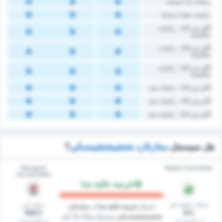
‏ركنيات له / مباراة
‏ركنيات ‏عليه / مباراة
أكثر من 2.5 - ركنيات
مكتسبة
أكثر من 3.5 - ركنيات
مكتسبة
أكثر من 4.5 - ركنيات
مكتسبة
أكثر من 2.5 - ركنيات ضد
أكثر من 3.5 - ركنيات ضد
أكثر من 4.5 - ركنيات ضد
هل سيسجل
ستارغارد شتشيشتشينسكي
؟
Stargard
Noteć Czarnków
Szczeciński
فرصة عالية جدا
شباك نظيفة في
سجل في
احتمال
فرصة عالية جدا
أن
ستارغارد
100%
0%
شتشيشتشينسكي
سيسجل هدفًا بناءً على
من المباريات
من المباريات