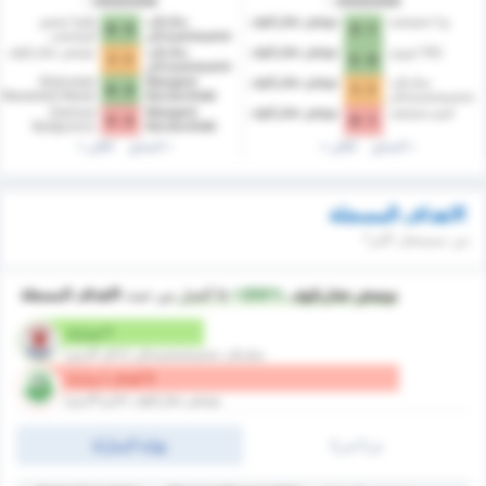
2025/2026
2025/2026
ودا شفيتشيه
نوتيتش تشارنكوف
ستارغارد
فلوتا شفينو
3 - 0
1 - 3
شتشيشتشينسكي
أويشتشى
إيلانا تورون
نوتيتش تشارنكوف
ستارغارد
نوتيتش تشارنكوف
1 - 1
0 - 3
شتشيشتشينسكي
ستارغارد
نوتيتش تشارنكوف
Stargard
Wybrzeże
3 - 0
1 - 1
شتشيشتشينسكي
Szczeciński
Rewalskie Rewal
ليبنو ستيشيف
نوتيتش تشارنكوف
Stargard
Zawisza
2 - 3
1 - 0
Bydgoszcz
Szczeciński
السابق
التالي
السابق
التالي
الاهداف المسجلة
من سيسجل اكثر؟
نوتيتش تشارنكوف
is
+200%
أفضل
من حيث
الاهداف المسجلة
1 /مباراة
ستارغارد شتشيشتشينسكي (داخل الارض)
3 أهداف / مباراة
نوتيتش تشارنكوف (خارج الارض)
ش1/ش2
نهاية المباراة