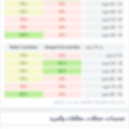
13%
0%
41 - 50 دقيقة
13%
0%
51 - 60 دقيقة
0%
0%
61 - 70 دقيقة
0%
0%
71 - 80 دقيقة
50%
0%
81 - 90 دقيقة
بعد 15 دقيقة
Stargard Szczeciński
Noteć Czarnków
13%
0%
0-15 دقيقة
13%
50%
16 - 30 دقيقة
13%
50%
31 - 45 دقيقة
13%
0%
46 - 60 دقيقة
0%
0%
61 - 75 دقيقة
50%
0%
76 - 90 دقيقة
تشمل أهداف الدقائق 45 و 90 أهداف وقت ‏بدل ‏بدل الضائع.
تسديدات، تسللات، مخالفات والمزيد