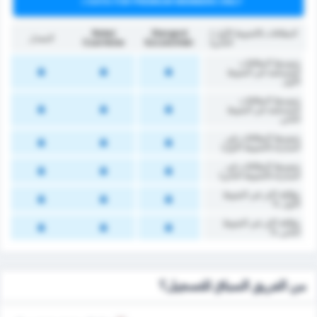
DATA FOR PREMIUM MEMBERS ONLY
البطاقات (الشوط الأول /
Stargard
Noteć
المعدل
الثاني)
Szczeciński
Czarnków
متوسط البطاقات
المستلمة في الشوط
الأول
متوسط البطاقات
المستلمة في الشوط
الثاني
متوسط البطاقات في
المباراة (الشوط الأول)
متوسط البطاقات في
المباراة (الشوط الثاني)
‏بطاقة اكثر في الشوط
الأول %
‏بطاقة اكثر في الشوط
‏الثاني %
من الفريق السباق للتسجيل؟