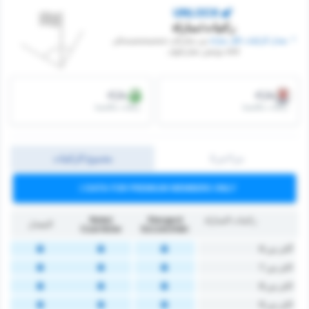
UNLOCK
ركنيات/مباراة
* ‏ ‏معدل الركنيات لكل مباراة
‏بين ستارغارد شتشيشتشينسكي
and نوتيتش تشارنكوف
/مباراة
/مباراة
ركنيات مكتسبة
ركنيات مكتسبة
ش1/ش2
مجموع الركنيات
DATA FOR PREMIUM MEMBERS ONLY
ركنيات المباراة
Stargard
Noteć
المعدل
Czarnków
Szczeciński
أكثر من 6
اكثر من 7
اكثر من 8
اكثر من 9