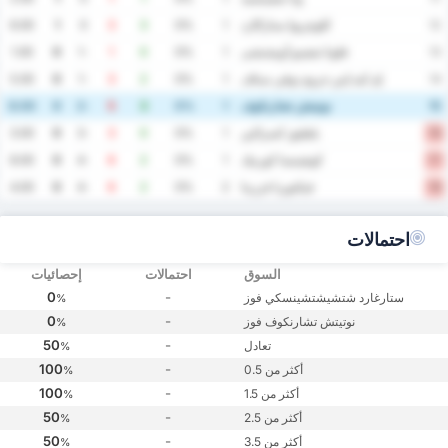
كلوچزيوا ستارګارد
6.00
1
0
3
3
0%
1
12
فلوتا شفينو أويشتشى
1.00
0
-1
1
0
0%
1
13
إم كيه إس جروم نوفي ستاف
5.00
0
-1
3
2
0%
1
14
نوتيتش تشارنكوف
8.00
0
-2
5
3
0%
1
15
بلطيق كسزالين
3.00
0
-3
3
0
0%
1
16
كوتفيتسا كورنيك
8.00
0
-4
6
2
0%
1
17
فيكتوريا فرزينا
4.00
0
-4
6
2
0%
2
18
احتمالات
السوق
احتمالات
إحصائيات
0
-
ستارغارد شتشيشتشينسكي فوز
%
0
-
نوتيتش تشارنكوف فوز
%
50
-
تعادل
%
100
-
أكثر من 0.5
%
100
-
أكثر من 1.5
%
50
-
أكثر من 2.5
%
50
-
أكثر من 3.5
%