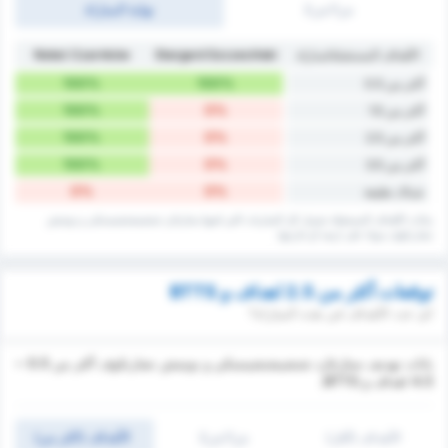
ش1/ش2
نهاية المباراة
الأهداف المستقبلة/مباراة
Stargard Szczeciński
Noteć Czarnków
100%
100%
أكثر من 0.5
100%
0%
أكثر من 1.5
100%
0%
أكثر من 2.5
100%
0%
أكثر من 3.5
0%
0%
شباك نظيفة
بيانات الأهداف المستقبلة تشمل كل المباريات التي لعبها ستارغارد شتشيشتشينسكي و نوتيتش
تشارنكوف سواء ‏على ارضه أو خارجها.
توقعات أكثر من 2.5 اهداف و BTTS
كم عدد الأهداف في هذه المباراة؟
يانات تهديف ستارغارد شتشيشتشينسكي و نوتيتش تشارنكوف أكثر من 0.5 ~
4.5 اهداف و BTTS.
الأهداف (أقل)
ش1/ش2
الأهداف (اكثر من)