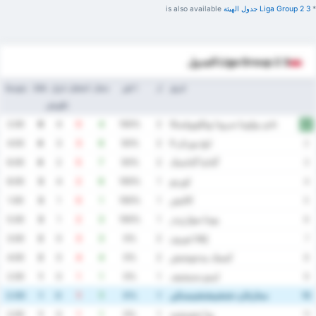
*
3 Liga Group 2 ‏جدول الهيئة
is also available
3 Liga Group 2 الجدول
فريق
ل
٪ فوز
سجل
استقبل
فرق
نقاط
متوسط
الأهداف
نادي بولونيا سرودا ويلكوبولسكا
2.00
6
4
0
4
100%
2
1
ليخ بوزنان II
4.50
4
3
3
6
50%
2
2
گدانيا گدانسک
6.00
4
2
5
7
50%
2
3
لوزينو
8.00
3
4
2
6
100%
1
4
كاليش
1.00
3
1
0
1
100%
1
5
يونيا سوارژيدز
5.00
3
1
2
3
100%
1
6
إيلانا تورون
3.00
2
0
3
3
0%
2
7
كيميك بيدجوشتش
4.00
2
0
4
4
0%
2
8
ليبنو ستيشيف
2.00
1
0
1
1
0%
1
9
ستارغارد شتشيشتشينسكي
2.00
1
0
1
1
0%
1
10
ودا شفيتشيه
2.00
1
0
1
1
0%
1
11