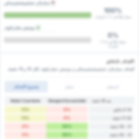
ستارغارد شتشيشتشينسكي
100%
سجل أولاً في 1 / 1 مباريات
نوتيتش تشارنكوف
0%
سجل أولاً في 0 / 1
مباريات
الأهداف بالدقائق
أهداف ستارغارد شتشيشتشينسكي و نوتيتش تشارنكوف ‏لكل 10 و 15 دقيقة.
استقبل
سجل
مجموع الاهداف
بعد 10 دقيقة
Stargard Szczeciński
Noteć Czarnków
13%
0%
0-10 دقائق
13%
0%
11-20 دقيقة
0%
50%
21 - 30 دقيقة
0%
50%
31 - 40 دقيقة