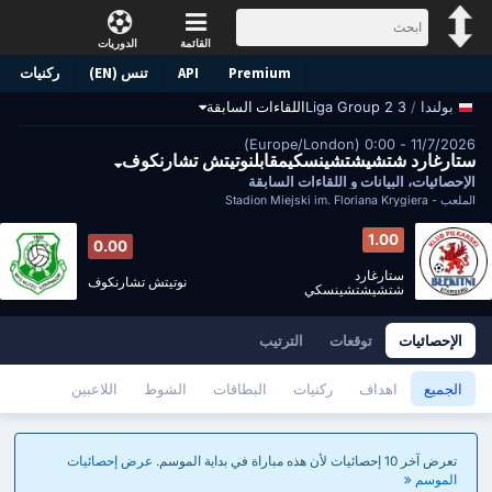
القائمة
الدوريات
Premium
API
تنس (EN)
ركنيات
/
3 Liga Group 2
اللقاءات السابقة
بولندا
11/7/2026 - 0:00 (Europe/London)
ستارغارد شتشيشتشينسكيمقابلنوتيتش تشارنكوف
الإحصائيات، البيانات و اللقاءات السابقة
الملعب -
Stadion Miejski im. Floriana Krygiera
1.00
0.00
ستارغارد
نوتيتش تشارنكوف
شتشيشتشينسكي
الإحصائيات
توقعات
الترتيب
الجميع
اهداف
ركنيات
البطاقات
الشوط
اللاعبين
تعرض آخر 10 إحصائيات لأن هذه مباراة في بداية الموسم.
عرض إحصائيات
الموسم