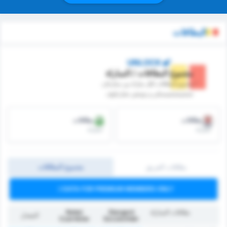
البطاقات
UNLOCK
مجموع البطاقات / المباراة
* مجموع البطاقات ‏لكل مباراة بين ستارغارد
شتشيشتشينسكي و نوتيتش تشارنكوف
البطاقات
البطاقات
/مباراة
/مباراة
بطاقات الفريق
مجموع البطاقات
DATA FOR PREMIUM MEMBERS ONLY
بطاقات المباراة
Stargard
Noteć
المعدل
Czarnków
Szczeciński