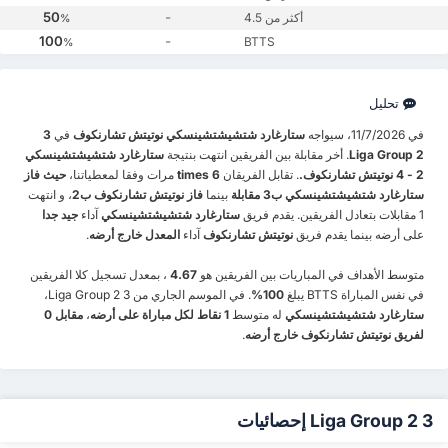
50
-
أكثر من 4.5
%
100
-
BTTS
%
تحليل
في 11/7/2026، سيواجه
ستارغارد شتشيشتشينسكي
نوتيتش تشارنكوف
في
3
Liga Group 2
. أخر مقابلة بين الفريقين انتهت بنتيجة
ستارغارد شتشيشتشينسكي
2 - 4 نوتيتش تشارنكوف.
. تقابل الفريقان
6 times
مرات وفقا لمعطياتنا،
حيث فاز
ستارغارد شتشيشتشينسكي ب3 مقابلة
بينما
فاز نوتيتش تشارنكوف ب2
، و انتهت
1 مقابلات بتعادل الفريقين. يقدم فريق
ستارغارد شتشيشتشينسكي
آداء
جيد جدا
على أرضه بينما يقدم فريق
نوتيتش تشارنكوف
آداء
المعدل خارج أرضه
.
متوسط الأهداف في المباريات بين الفريقين هو
4.67
، بمعدل تسجيل كلا الفريقين
في نفس المباراة BTTS يبلغ
100%
. في الموسم الجاري من 3 Liga Group 2،
ستارغارد شتشيشتشينسكي
له متوسط
1 نقاط لكل مباراة على أرضه
،
مقابل 0
لفريق نوتيتش تشارنكوف خارج أرضه
.
3 Liga Group 2 إحصائيات