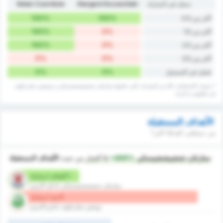
سجل في المباراة
Stargard Szczeciński
Noteć Czarnków
100%
100%
أكثر من 0.5
100%
0%
أكثر من 1.5
100%
0%
أكثر من 2.5
0%
0%
أكثر من 3.5
0%
0%
فشل في التسجيل
* تشمل الإحصائيات كلا من المباريات التي خاضها ستارغارد شتشيشتشينسكي و نوتيتش تشارنكوف
في ملعبهم و خارجه.
الأهداف المستقبلة
من سيتلقى أهدافا اكثر؟
ستارغارد شتشيشتشينسكي
is
+400%
أفضل
من حيث
الأهداف المستقبلة
1 أهداف / مباراة
ستارغارد شتشيشتشينسكي (داخل الارض)
5 ضد / مباراة
نوتيتش تشارنكوف (خارج الارض)