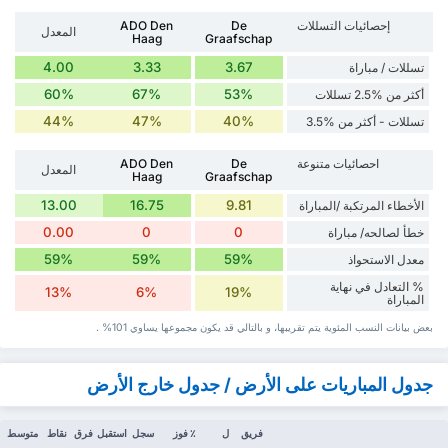
إحصائيات التسللات
De
ADO Den
المعدل
Haag
Graafschap
4.00
3.33
3.67
تسللات / مباراة
60%
67%
53%
أكثر من %2.5 تسللات
44%
47%
40%
تسللات - أكثر من %3.5
احصائيات متنوعة
De
ADO Den
المعدل
Haag
Graafschap
13.00
16.75
9.81
الأخطاء المرتكبة /المباراة
0.00
0
0
خطأ لصالحه/ مباراة
59%
59%
59%
معدل الاستحواذ
% التعادل في نهاية
13%
6%
19%
المباراة
بعض بيانات ‏النسب المئوية يتم تقريبها، و بالتالي قد ‏يكون مجموعها يساوي 101% .
جدول المباريات على الأرض / جدول خارج الأرض
فريق
ل
٪ فوز
سجل
استقبل
فرق
نقاط
متوسط