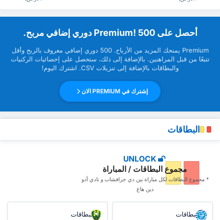
‏أحصل على Premium! 500 دوري إضافي مربح.
Premium ‏يمنحك المزيد من ‏الأرباح. 500 دوري إضافي معروف بالربح وأقل
تتبعًا من قبل ‏المراهنين. بالإضافة إلى ذلك، ستحصل على إحصائيات الركنيات
والبطاقات بالإضافة إلى تنزيلات CSV. اشترك اليوم!
إشترك في PREMIUM الان
البطاقات
UNLOCK
مجموع البطاقات / المباراة
* مجموع البطاقات ‏لكل مباراة بين دي جرافشاب و نادي أدو
دين هاغ
البطاقات
البطاقات