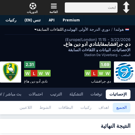
القائمة
الدوريات
Premium
API
تنس (EN)
ركنيات
/
دوري الدرجة الأولى الهولندي
اللقاءات السابقة
هولندا
3/22/2026 - 11:15 (Europe/London)
دي جرافشابمقابلنادي أدو دين هاغ
الإحصائيات، البيانات و اللقاءات السابقة
الملعب -
Stadion De Vijverberg
2.31
1.69
W
L
W
W
W
L
W
W
دي جرافشاب
نادي أدو دين هاغ
الإحصائيات
توقعات
التشكيلة
الترتيب
احتمالات
بث مباشر / TV
الجميع
اهداف
ركنيات
البطاقات
الشوط
اللاعبين
النتيجة النهائية