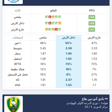
PPG
النتائج
الآداء
ملخص
ف
ف
ت
خ
ف
1.68
داخل الارض
ت
ف
ف
خ
ف
1.69
خارج الارض
ف
خ
ت
ف
ت
1.67
خارج الارض
داخل الارض
ملخص
إحصائيات
47%
50%
48%
٪ فوز
3.33
3.56
3.45
متوسط
1.80
1.94
1.87
سجل
1.53
1.63
1.58
استقبل
BTTS
74%
75%
73%
7%
19%
13%
شباك نظيفة
27%
6%
16%
فشل في التسجيل
xG
1.91
2.07
1.74
xGA
1.61
1.53
1.7
نادي أدو دين هاغ
هولندا - دوري الدرجة الأولى الهولندي
مركز الدوري.
1
/ 20