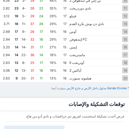
بي إس في أيندهوفن 2
4.06
23
-3
34
31
44%
16
10
نادي دوردريخت
2.82
23
-4
26
22
35%
17
11
فينلو
3.12
19
-5
29
24
29%
17
12
نادي دن بوش بكرة القدم
3.71
18
-11
37
26
29%
17
13
أوس
2.69
17
-9
26
17
19%
16
14
FC إيندهوفن
2.94
17
-14
32
18
29%
17
15
إيمين
3.20
14
-14
31
17
27%
15
16
ماستريخت
2.94
14
-22
36
14
18%
17
17
أوتريخت II
2.63
13
-8
25
17
19%
16
18
أياكس 2
3.06
12
-13
31
18
19%
16
19
هيلموند سبورت
2.63
9
-20
31
11
13%
16
20
*
Eerste Divisie ‏جداول داخل الأرض ‏و خارج الأرض
‏متوفرة أيضا
توقعات التشكيلة والإصابات
عرض أحدث تشكيلة استخدمت لفريق دي جرافشاب و نادي أدو دين هاغ.