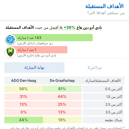
الأهداف المستقبلة
من سيتلقى أهدافا اكثر؟
نادي أدو دين هاغ
is
+39%
أفضل
من حيث
الأهداف المستقبلة
1.63 ضد / مباراة
دي جرافشاب (داخل الارض)
1 ضد / مباراة
نادي أدو دين هاغ (خارج الارض)
ش1/ش2
نهاية المباراة
الأهداف المستقبلة/مباراة
De Graafschap
ADO Den Haag
56%
81%
أكثر من 0.5
31%
44%
أكثر من 1.5
13%
25%
أكثر من 2.5
0%
13%
أكثر من 3.5
44%
19%
شباك نظيفة
* إحصائيات من سجل تلقي دي جرافشاب للأهداف في ملعبه وبيانات نادي أدو دين هاغ في مبارياته