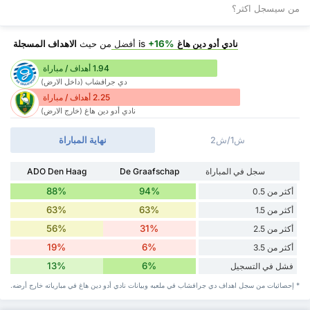
من سيسجل اكثر؟
نادي أدو دين هاغ
is
+16%
أفضل
من حيث
الاهداف المسجلة
1.94 أهداف / مباراة
دي جرافشاب (داخل الارض)
2.25 أهداف / مباراة
نادي أدو دين هاغ (خارج الارض)
ش1/ش2
نهاية المباراة
سجل في المباراة
De Graafschap
ADO Den Haag
88%
94%
أكثر من 0.5
63%
63%
أكثر من 1.5
56%
31%
أكثر من 2.5
19%
6%
أكثر من 3.5
13%
6%
فشل في التسجيل
* إحصائيات من سجل اهداف دي جرافشاب في ملعبه وبيانات نادي أدو دين هاغ في مبارياته خارج أرضه.