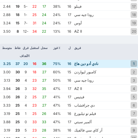
فينلو
2.44
19
-5
22
17
38%
16
17
رودا جيه سي
2.88
18
-1
25
24
24%
17
18
أوس
3.24
15
-7
31
24
24%
17
19
AZ II
3.50
8
-12
34
22
13%
16
20
فريق
ل
٪ فوز
سجل
استقبل
فرق
نقاط
متوسط
الأهداف
نادي أدو دين هاغ
3.25
37
20
16
36
75%
16
1
كامبور ليواردن
3.00
30
9
18
27
60%
15
2
رودا جيه سي
3.13
30
4
23
27
50%
16
3
AZ II
3.94
26
3
32
35
47%
17
4
فيتيس
3.06
26
2
25
27
41%
17
5
دي جرافشاب
3.33
25
4
23
27
47%
15
6
فيلم تو تيلبورغ
3.19
25
1
25
26
44%
16
7
ألمير سيتي
3.88
25
0
33
33
47%
17
8
آر كاي سي فالفيك
3.19
23
5
23
28
38%
16
9