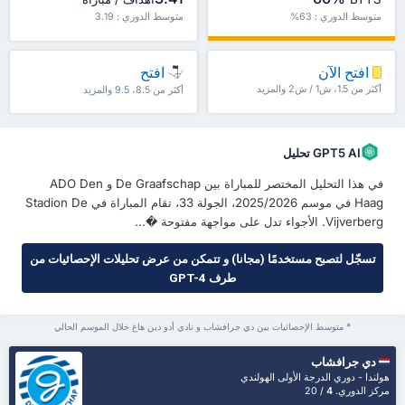
متوسط الدوري : 63%
متوسط الدوري : 3.19
افتح الآن
افتح
أكثر من 1.5، ش1 / ش2 والمزيد
أكثر من 8.5، 9.5 والمزيد
GPT5 AI تحليل
في هذا التحليل المختصر للمباراة بين De Graafschap و ADO Den
Haag في موسم 2025/2026، الجولة 33، تقام المباراة في Stadion De
Vijverberg. الأجواء تدل على مواجهة مفتوحة �...
تسجّل لتصبح مستخدمًا (مجانا) و تتمكن من عرض تحليلات الإحصائيات من
طرف GPT-4
* متوسط الإحصائيات بين دي جرافشاب و نادي أدو دين هاغ خلال الموسم الحالي
دي جرافشاب
هولندا - دوري الدرجة الأولى الهولندي
مركز الدوري.
4
/ 20