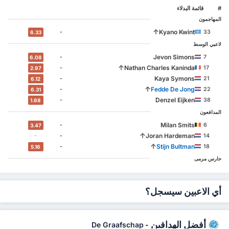
#
‏قائمة البدلاء
المهاجمون
↑
Kyano Kwint
-
33
6.33
لاعبي الوسط
Jevon Simons
-
7
6.08
↑
Nathan Charles Kaninda
-
17
2.97
Kaya Symons
-
21
6.12
↑
Fedde De Jong
-
22
6.31
Denzel Eijken
-
38
1.68
المدافعون
Milan Smits
-
6
3.47
↑
Joran Hardeman
-
-
14
↑
Stijn Bultman
-
18
5.16
حارس مرمى
أي الاعبين سيسجل؟
أفضل الهدافين
De Graafschap
-