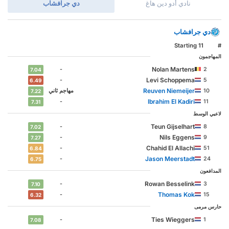
نادي أدو دين هاغ
دي جرافشاب
دي جرافشاب
Starting 11
#
المهاجمون
Nolan Martens
-
2
7.04
Levi Schoppema
-
5
6.49
Reuven Niemeijer
10
مهاجم ثاني
7.22
Ibrahim El Kadiri
-
11
7.31
لاعبي الوسط
Teun Gijselhart
-
8
7.02
Nils Eggens
-
9
7.27
Chahid El Allachi
-
51
6.84
Jason Meerstadt
-
24
6.75
المدافعون
Rowan Besselink
-
3
7.10
Thomas Kok
-
15
6.32
حارس مرمى
Ties Wieggers
-
1
7.08