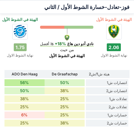
فوز-تعادل-خسارة الشوط الأول / الثاني
‏الهيئة في الشوط الأول
‏الهيئة في الشوط الأول
نادي أدو دين هاغ
is
+18%
أفضل
1.75
2.06
من حيث
نهاية الشوط الاول
نهاية الشوط الاول
‏الهيئة في الشوط الأول
هيئة ش1/ش2
De Graafschap
ADO Den Haag
56%
50%
انتصارات ش1
50%
38%
انتصارات ش2
38%
25%
تعادلات ش1
25%
25%
تعادلات ش2
6%
25%
خسارات ش1
25%
38%
خسارات ش2