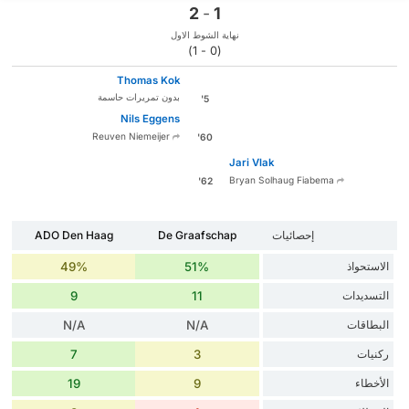
2
-
1
نهاية الشوط الاول
(0 - 1)
Thomas Kok
بدون تمريرات حاسمة
5'
Nils Eggens
Reuven Niemeijer
60'
Jari Vlak
Bryan Solhaug Fiabema
62'
إحصائيات
De Graafschap
ADO Den Haag
الاستحواذ
51%
49%
التسديدات
11
9
البطاقات
N/A
N/A
ركنيات
3
7
الأخطاء
9
19