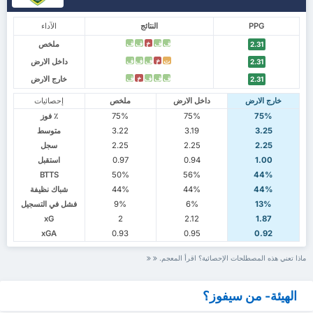
PPG
النتائج
الآداء
ملخص
ف
ف
خ
ف
ف
2.31
داخل الارض
ت
خ
ف
ف
ف
2.31
خارج الارض
ف
ف
ف
خ
ف
2.31
خارج الارض
داخل الارض
ملخص
إحصائيات
75%
75%
75%
٪ فوز
3.25
3.19
3.22
متوسط
2.25
2.25
2.25
سجل
1.00
0.94
0.97
استقبل
BTTS
50%
56%
44%
44%
44%
44%
شباك نظيفة
13%
6%
9%
فشل في التسجيل
xG
2
2.12
1.87
xGA
0.93
0.95
0.92
ماذا تعني هذه المصطلحات الإحصائية؟ اقرأ المعجم.
الهيئة- من سيفوز؟