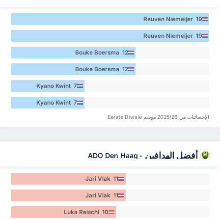
Reuven Niemeijer 19
Reuven Niemeijer 19
Bouke Boersma 12
Bouke Boersma 12
Kyano Kwint 7
Kyano Kwint 7
الإحصائيات من 2025/26 موسم Eerste Divisie
أفضل الهدافين
ADO Den Haag
-
Jari Vlak 11
Jari Vlak 11
Luka Reischl 10