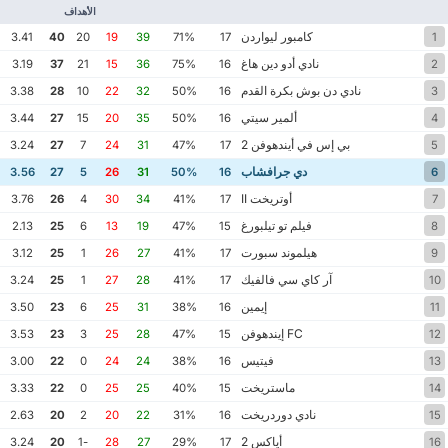
الأهداف
كامبور ليواردن
3.41
40
20
19
39
71%
17
1
نادي أدو دين هاغ
3.19
37
21
15
36
75%
16
2
نادي دن بوش بكرة القدم
3.38
28
10
22
32
50%
16
3
ألمير سيتي
3.44
27
15
20
35
50%
16
4
بي إس في أيندهوفن 2
3.24
27
7
24
31
47%
17
5
دي جرافشاب
3.56
27
5
26
31
50%
16
6
أوتريخت II
3.76
26
4
30
34
41%
17
7
فيلم تو تيلبورغ
2.13
25
6
13
19
47%
15
8
هيلموند سبورت
3.12
25
1
26
27
41%
17
9
آر كاي سي فالفيك
3.24
25
1
27
28
41%
17
10
إيمين
3.50
23
6
25
31
38%
16
11
FC إيندهوفن
3.53
23
3
25
28
47%
15
12
فيتيس
3.00
22
0
24
24
38%
16
13
ماستريخت
3.33
22
0
25
25
40%
15
14
نادي دوردريخت
2.63
20
2
20
22
31%
16
15
أياكس 2
3.24
20
-1
28
27
29%
17
16