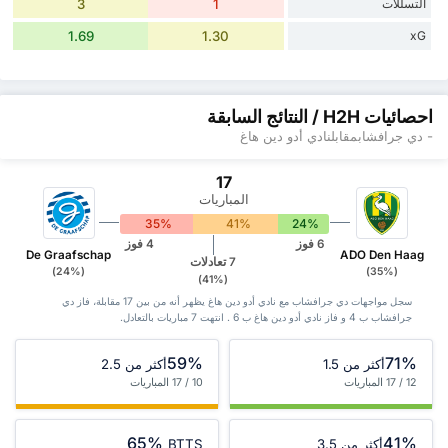
التسللات
1
3
1.69
1.30
xG
احصائيات H2H / النتائج السابقة
- دي جرافشابمقابلنادي أدو دين هاغ
17
المباريات
35%
41%
24%
6 فوز
4 فوز
De Graafschap
ADO Den Haag
7 تعادلات
(24%)
(35%)
(41%)
سجل مواجهات دي جرافشاب مع نادي أدو دين هاغ يظهر أنه من بين 17 ‏مقابلة، فاز دي
جرافشاب ب 4 و فاز نادي أدو دين هاغ ب 6 . انتهت 7 مباريات بالتعادل.
59%
71%
أكثر من 1.5
أكثر من 2.5
12 / 17 المباريات
10 / 17 المباريات
65%
41%
أكثر من 3.5
BTTS