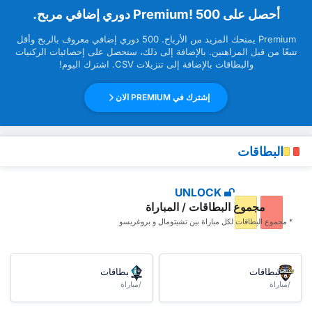
‏أحصل على Premium! 500 دوري إضافي مربح.
Premium ‏يمنحك المزيد من ‏الأرباح. 500 دوري إضافي معروف بالربح وأقل
تتبعًا من قبل ‏المراهنين. بالإضافة إلى ذلك، ستحصل على إحصائيات الركنيات
والبطاقات بالإضافة إلى تنزيلات CSV. اشترك اليوم!
إشترك في PREMIUM الان
البطاقات
UNLOCK
مجموع البطاقات / المباراة
* مجموع البطاقات ‏لكل مباراة بين تشيتومال و بروغريسو
البطاقات
البطاقات
/مباراة
/مباراة