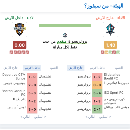
الهيئة- من سيفوز؟
الآداء - خارج الارض
الآداء - داخل الارض
بروغريسو
is
متقدم
من حيث
0.00
1.40
نقط لكل مباراة
ف
خ
ف
ت
خ
خ
خ
خ
خ
خ
الجميع
داخل الارض
خارج الارض
الجميع
داخل الارض
خارج الارض
Deportivo CTM
Ejidatarios
بروغريسو
تشيتومال
0 - 1
2 - 1
Buhos
Bonfil FC
ديبورتيفا فينادوس II
بيونيروس جونيور
بروغريسو
تشيتومال
0 - 2
0 - 0
Boston Cancun
ISG Sport FC
بروغريسو
تشيتومال
3 - 5
4 - 5
FC
كورساريوس دي
إنتر پلايا II
بروغريسو
تشيتومال
2 - 4
3 - 1
كامبيتشي
مونس كالب يوكاتان
لوس أنجيليس
بروغريسو
تشيتومال
0 - 3
1 - 2
السابق
التالي
السابق
التالي