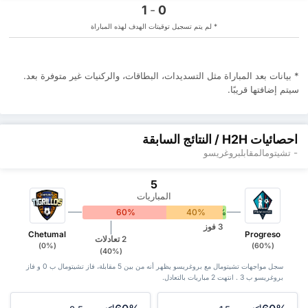
1
-
0
* لم يتم تسجيل توقيتات الهدف لهذه المباراة
* بيانات بعد المباراة مثل التسديدات، البطاقات، والركنيات ‏غير متوفرة بعد.
سيتم إضافتها قريبًا.
احصائيات H2H / النتائج السابقة
- تشيتومالمقابلبروغريسو
5
المباريات
60%
40%
0%
3 فوز
Chetumal
Progreso
2 تعادلات
(0%)
(60%)
(40%)
سجل مواجهات تشيتومال مع بروغريسو يظهر أنه من بين 5 ‏مقابلة، فاز تشيتومال ب 0 و فاز
بروغريسو ب 3 . انتهت 2 مباريات بالتعادل.