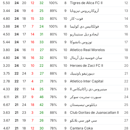
Tigres de Alica FC II
5.50
24
20
12
32
100%
8
12
أزوكاريروس تيزونابا
3.44
24
19
6
25
89%
9
13
فوت-كار
4.80
24
18
15
33
80%
10
14
فولكانيس دي كوليما
3.88
24
17
7
24
100%
8
15
ليجادو ديل سنتيناريو
4.50
24
17
14
31
80%
10
16
توزوس باتشوكا
5.44
24
17
16
33
89%
9
17
Atletico Real Morelos
3.80
24
16
11
27
80%
10
18
سان خوسيه ديل أرينال
4.80
24
16
16
32
80%
10
19
Heroes de Zaci FC II
3.20
24
12
10
22
80%
10
20
ديبورتيفو ياوتيبيك
3.75
22
24
3
27
88%
8
21
Atletico Inter Capital
2.78
22
17
4
21
78%
9
22
مينيروس دي زاكاتيكاس II
4.33
22
11
14
25
78%
9
23
سبورت ستريت سوكر
6.11
21
37
9
46
78%
9
24
ديابلوس تيسيستان
6.67
21
24
18
42
78%
9
25
Club Gorilas de Juanacatlan II
3.63
21
23
3
26
88%
8
26
سي فور سي بلانكو
3.67
21
19
7
26
78%
9
27
Cantera Coka
4.67
21
18
12
30
78%
9
28