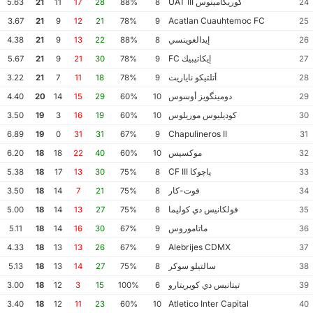
كوريكامينوس UAT III
5.63
21
11
17
28
88%
8
24
Acatlan Cuauhtemoc FC
3.67
21
9
12
21
78%
9
25
إيدالغوينسي
4.38
21
9
13
22
88%
8
26
إيكاتيبيك FC
5.67
21
9
21
30
78%
9
27
أتلتيكو ناياريت
3.22
21
7
11
18
78%
9
28
دومينگويز أوسوس
4.40
20
14
15
29
60%
10
29
كوديليوس موريلوس
3.50
19
3
16
19
60%
10
30
Chapulineros II
6.89
19
0
31
31
67%
9
31
موكسيس
6.20
18
18
22
40
60%
10
32
پاچوكا CF III
5.38
18
17
13
30
75%
8
33
فوت-كار
3.50
18
14
7
21
75%
8
34
فولكانيس دي كوليما
5.00
18
14
13
27
75%
8
35
ماتاموروس
5.11
18
14
16
30
67%
9
36
Alebrijes CDMX
4.33
18
13
13
26
67%
9
37
سالتيلو سوكر
5.13
18
13
14
27
75%
8
38
تيتانيس دي كويريتارو
3.00
18
12
3
15
100%
6
39
Atletico Inter Capital
3.40
18
12
11
23
60%
10
40