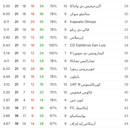
ألبرخيخيس دي واخاكا
5.00
21
18
16
34
70%
10
29
سالتيلو سوكر
6.00
21
18
18
36
78%
9
30
Irapuato Olimpo
6.11
21
15
20
35
78%
9
31
ڤالي دي زيكو
5.11
21
14
16
30
78%
9
32
إيريتيلاس
3.90
21
13
13
26
70%
10
33
CD Datileros San Luis
6.43
21
13
16
29
100%
7
34
كيمارونيس دي سونورا II
5.14
21
12
12
24
100%
7
35
تشاراليس تشابالا
4.11
21
11
13
24
78%
9
36
جويريروس رينوزا
6.20
21
10
26
36
70%
10
37
بابيلون
4.44
21
8
16
24
78%
9
38
كوريكامينوس UAT III
3.10
21
7
12
19
70%
10
39
غالوس فيخوس
3.30
21
7
13
20
70%
10
40
ليون جين
2.67
21
4
10
14
78%
9
41
إيكاتيبيك FC
5.00
19
27
9
36
67%
9
42
پوليتيكنيكو
3.89
19
17
9
26
67%
9
43
آزتيكاس إيه إم إف
4.67
19
14
14
28
67%
9
44