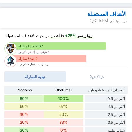
الأهداف المستقبلة
من سيتلقى أهدافا اكثر؟
بروغريسو
is
+25%
أفضل
من حيث
الأهداف المستقبلة
2.67 ضد / مباراة
تشيتومال (داخل الارض)
2 ضد / مباراة
بروغريسو (خارج الارض)
ش1/ش2
نهاية المباراة
الأهداف المستقبلة/مباراة
Chetumal
Progreso
80%
100%
أكثر من 0.5
60%
67%
أكثر من 1.5
40%
50%
أكثر من 2.5
20%
33%
أكثر من 3.5
20%
0%
شباك نظيفة