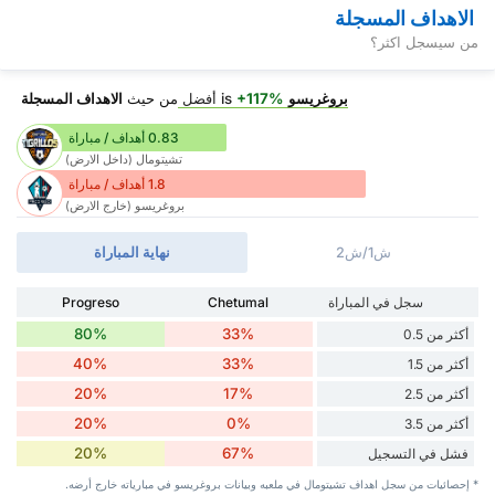
الاهداف المسجلة
من سيسجل اكثر؟
بروغريسو
is
+117%
أفضل
من حيث
الاهداف المسجلة
0.83 أهداف / مباراة
تشيتومال (داخل الارض)
1.8 أهداف / مباراة
بروغريسو (خارج الارض)
ش1/ش2
نهاية المباراة
سجل في المباراة
Chetumal
Progreso
80%
33%
أكثر من 0.5
40%
33%
أكثر من 1.5
20%
17%
أكثر من 2.5
20%
0%
أكثر من 3.5
20%
67%
فشل في التسجيل
* إحصائيات من سجل اهداف تشيتومال في ملعبه وبيانات بروغريسو في مبارياته خارج أرضه.