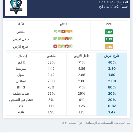
المكسيك - Liga TDP
حديثاً : 2ف / 1ت / 2خ
PPG
النتائج
الآداء
ملخص
ت
ت
خ
ف
ف
1.92
داخل الارض
ف
خ
ت
ف
ف
2.29
خارج الارض
ف
خ
ف
ت
خ
1.40
خارج الارض
داخل الارض
ملخص
إحصائيات
40%
71%
58%
٪ فوز
3.80
4.86
4.42
متوسط
1.80
2.86
2.42
سجل
2.00
2.00
2.00
استقبل
BTTS
75%
71%
80%
20%
29%
25%
شباك نظيفة
20%
0%
8%
فشل في التسجيل
xG
1.11
1.25
0.82
xGA
1.25
1.15
1.47
ماذا تعني هذه المصطلحات الإحصائية؟ اقرأ المعجم.