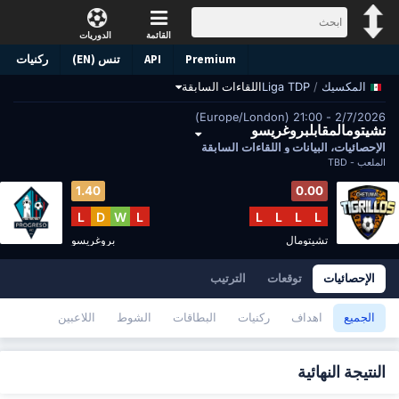
القائمة
الدوريات
Premium
API
تنس (EN)
ركنيات
/
Liga TDP
اللقاءات السابقة
المكسيك
2/7/2026 - 21:00 (Europe/London)
تشيتومالمقابلبروغريسو
الإحصائيات، البيانات و اللقاءات السابقة
الملعب -
TBD
1.40
0.00
L
D
W
L
L
L
L
L
تشيتومال
بروغريسو
الإحصائيات
توقعات
الترتيب
الجميع
اهداف
ركنيات
البطاقات
الشوط
اللاعبين
النتيجة النهائية