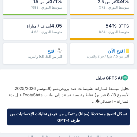
71%
59%
أكثر من 2.5
أكثر من 1.5
متوسط الدوري : 72%
متوسط الدوري : 83%
4.05
54%
BTTS
أهداف / مباراة
متوسط الدوري : 54%
متوسط الدوري : 4.63
افتح الآن
افتح
أكثر من 1.5، ش1 / ش2 والمزيد
أكثر من 8.5، 9.5 والمزيد
GPT5 AI تحليل
تحليل مبسط لمباراة: تشيتمالت ضد بروغريسو (الموسم 2025/2026،
الأسبوع 13، 8 فبراير) نقاط رئيسية تستند إلى بيانات FootyStats قبل بدء
المباراة - احتمالي�...
تسجّل لتصبح مستخدمًا (مجانا) و تتمكن من عرض تحليلات الإحصائيات من
طرف GPT-4
* متوسط الإحصائيات بين تشيتومال و بروغريسو خلال الموسم الحالي