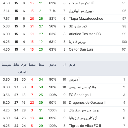
أتلتيكو ميكسيكانو
4.50
15
6
15
21
63%
8
95
ديبورتيفو ألبيازول
5.14
15
6
15
21
71%
7
96
Tlapa Mazatecochco
7.67
15
6
20
26
83%
6
97
كويريتارو 3D
5.33
15
6
21
27
56%
9
98
Atletico Tesistan FC
6.00
15
6
21
27
63%
8
99
بويرتو فالارتا
4.25
15
4
15
19
63%
8
100
CeFor San Luis
4.50
15
4
16
20
63%
8
101
فريق
ل
٪ فوز
سجل
استقبل
فرق
نقاط
متوسط
الأهداف
ألاموس
3.80
28
30
4
34
90%
10
1
هالكونيس نيجروس
6.60
27
50
8
58
90%
10
2
FC Santiago II
3.56
27
18
7
25
100%
9
3
Dragones de Oaxaca II
6.20
27
16
23
39
90%
10
4
بومبارديروس تيكاماك
4.25
24
28
3
31
100%
8
5
أزوكاريروس تيزونابا
6.89
24
26
18
44
89%
9
6
Tigres de Alica FC II
4.25
24
24
5
29
100%
8
7