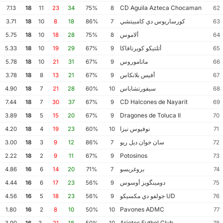
CD Aguila Azteca Chocaman
7.13
18
11
23
34
75%
8
62
كورساريوس دي كامبيتشي
3.71
18
10
8
18
86%
7
63
ألاموس
5.75
18
10
18
28
75%
8
64
أتلتيكو كويرنافاكا
5.33
18
10
19
29
67%
9
65
ماتاموروس
5.78
18
10
21
31
67%
9
66
أفيس بلانكاس
3.78
18
8
13
21
67%
9
67
سيفورتشاباس
4.90
18
7
21
28
60%
10
68
CD Halcones de Nayarit
7.44
18
7
30
37
67%
9
69
Dragones de Toluca II
3.89
18
5
15
20
67%
9
70
نوفيوس نيزا
4.20
18
4
19
23
60%
10
71
سان خوان ديل ريو
3.00
18
3
9
12
86%
7
72
Potosinos
2.22
18
2
9
11
67%
9
73
بروغريسو
4.86
16
6
14
20
71%
7
74
دومينگويز أوسوس
4.44
16
6
17
23
56%
9
75
UD جولفو دي مكسيكو
4.56
16
5
18
23
56%
9
76
Pavones ADMC
1.80
16
2
8
10
50%
10
77
Arietes Futbol Club