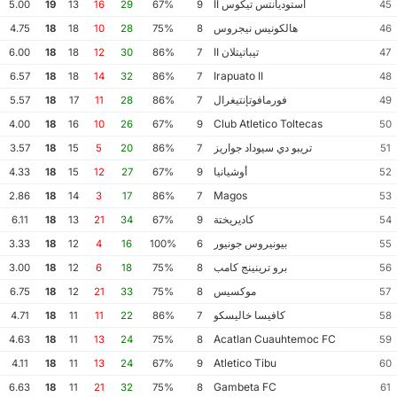
استوديانتس تيكوس II
5.00
19
13
16
29
67%
9
45
هالكونيس نيجروس
4.75
18
18
10
28
75%
8
46
تيباتيتلان II
6.00
18
18
12
30
86%
7
47
Irapuato II
6.57
18
18
14
32
86%
7
48
فورمافوتإنتيغرال
5.57
18
17
11
28
86%
7
49
Club Atletico Toltecas
4.00
18
16
10
26
67%
9
50
تريبو دي سيوداد جواريز
3.57
18
15
5
20
86%
7
51
أوشيانيا
4.33
18
15
12
27
67%
9
52
Magos
2.86
18
14
3
17
86%
7
53
كاديريختة
6.11
18
13
21
34
67%
9
54
بيونيروس جونيور
3.33
18
12
4
16
100%
6
55
برو ترينينج كامب
3.00
18
12
6
18
75%
8
56
موكسيس
6.75
18
12
21
33
75%
8
57
كافيسا خاليسكو
4.71
18
11
11
22
86%
7
58
Acatlan Cuauhtemoc FC
4.63
18
11
13
24
75%
8
59
Atletico Tibu
4.11
18
11
13
24
67%
9
60
Gambeta FC
6.63
18
11
21
32
75%
8
61