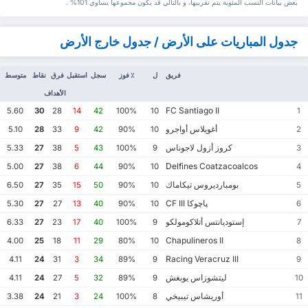
بعض بيانات ‏النسب المئوية يتم تقريبها، و بالتالي قد ‏يكون مجموعها يساوي 101% .
جدول المباريات على الأرض / جدول خارج الأرض
فريق
ل
٪ فوز
سجل
استقبل
فرق
نقاط
متوسط
الأهداف
FC Santiago II
5.60
30
28
14
42
100%
10
1
أغويلاس أواجرو
5.10
28
33
9
42
90%
10
2
كروز أزول لاجوناس
5.33
27
38
5
43
100%
9
3
Delfines Coatzacoalcos
5.00
27
38
6
44
90%
10
4
بومبارديروس تيكاماك
6.50
27
35
15
50
90%
10
5
پاچوكا CF III
5.30
27
27
13
40
90%
10
6
إستوديانتس أتلاكومولكو
6.33
27
23
17
40
100%
9
7
Chapulineros II
4.00
25
18
11
29
80%
10
8
Racing Veracruz III
4.11
24
31
3
34
89%
9
9
ليتشوزاس يوبغش
4.11
24
27
5
32
89%
9
10
أوريشاس تيبيخي
3.38
24
21
3
24
100%
8
11