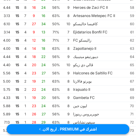
Heroes de Zaci FC II
4.44
15
8
16
24
56%
9
58
Artesanos Metepec FC II
3.13
15
7
9
16
63%
8
59
كافيسا خاليسكو
6.10
15
7
27
34
50%
10
60
Ejidatarios Bonfil FC
3.14
15
4
9
13
71%
7
61
زاليسكو FC
4.00
15
4
12
16
71%
7
62
Zapotlanejo II
4.00
15
4
14
18
63%
8
63
ديبورتيفو ميتيبيك
4.44
15
4
18
22
56%
9
64
ڤالي دي زيكو
4.40
15
4
20
24
50%
10
65
Halcones de Saltillo FC
5.56
15
4
23
27
56%
9
66
بويرتو فالارتا
5.00
15
2
19
21
63%
8
67
Irapuato II
5.75
15
2
22
24
63%
8
68
Gambeta FC
4.33
15
1
19
20
56%
9
69
ليون جين
5.88
15
1
23
24
63%
8
70
جويريروس رينوزا
5.89
15
1
26
27
56%
9
71
سيفورتشاباس
7.13
15
1
28
29
63%
8
72
اشترك في PREMIUM . اربح الان.
CD Aguila Azteca Chocaman
5.33
15
0
24
24
56%
9
73