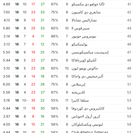
UD جولفو دي مكسيكو
4.89
18
10
17
27
67%
9
41
سانغري دي كامبيون
7.00
18
10
23
33
75%
8
42
تشاراليس تشابالا
4.13
18
9
12
21
75%
8
43
سييرڤوس II
5.80
18
8
25
33
60%
10
44
بيونيروس جونيور
2.14
18
7
4
11
86%
7
45
پوليتيكنيكو
2.13
18
7
5
12
75%
8
46
إنديپندينت ميكسيكوينسي
5.50
18
6
19
25
75%
8
47
أتلتيكو كويرنافاكا
5.44
18
5
22
27
67%
9
48
جالوس نويفو ليون
5.10
18
5
23
28
60%
10
49
ألبرخيخيس دي واخاكا
3.56
18
4
14
18
67%
9
50
إيريتيلاس
6.00
18
4
22
26
75%
8
51
كاديريختة
5.56
18
4
23
27
67%
9
52
سيلڤا كانيرا
5.18
18
-13
35
22
55%
11
53
كاباييروس دي كوردوفا
5.44
16
11
19
30
56%
9
54
كروز أزول لاجوناس
2.67
16
8
8
16
56%
9
55
ليونيس ويكسكيلوكان
4.00
16
6
15
21
56%
9
56
Club Atletico Toltecas
4.44
15
10
15
25
56%
9
57