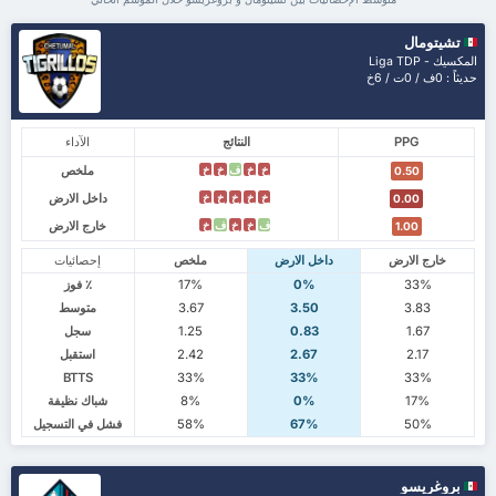
تشيتومال
المكسيك - Liga TDP
حديثاً : 0ف / 0ت / 6خ
PPG
النتائج
الآداء
ملخص
خ
خ
ف
خ
خ
0.50
داخل الارض
خ
خ
خ
خ
خ
0.00
خارج الارض
ف
خ
خ
ف
خ
1.00
خارج الارض
داخل الارض
ملخص
إحصائيات
33%
0%
17%
٪ فوز
3.83
3.50
3.67
متوسط
1.67
0.83
1.25
سجل
2.17
2.67
2.42
استقبل
BTTS
33%
33%
33%
17%
0%
8%
شباك نظيفة
50%
67%
58%
فشل في التسجيل
بروغريسو