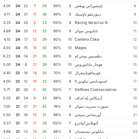
ليتشوزاس يوبغش
4.00
24
22
7
29
89%
9
8
ديبورتيفو ياوتيبيك
6.11
24
21
17
38
89%
9
9
Racing Veracruz III
3.25
24
20
3
23
100%
8
10
تاباتيوس سوكر
4.89
24
20
12
32
89%
9
11
Cantera Coka
4.10
24
17
12
29
80%
10
12
Magos
4.50
24
15
15
30
80%
10
13
ديلفينيس يوجي إم
6.22
24
14
21
35
89%
9
14
هوجار ماتاموروس
5.00
24
8
21
29
80%
10
15
فورمافوتإنتيغرال
4.40
22
16
14
30
70%
10
16
استوديانتس تيكوس II
4.00
22
12
10
22
88%
8
17
Delfines Coatzacoalcos
5.71
21
30
5
35
100%
7
18
آزتيكاس إيه إم إف
5.25
21
24
9
33
88%
8
19
سبورت ستريت سوكر
7.00
21
21
21
42
78%
9
20
أوريشاس تيبيخي
5.50
21
18
13
31
88%
8
21
أغويلاس أواجرو
5.57
21
17
11
28
100%
7
22
ديابلوس تيسيستان
4.88
21
13
13
26
88%
8
23