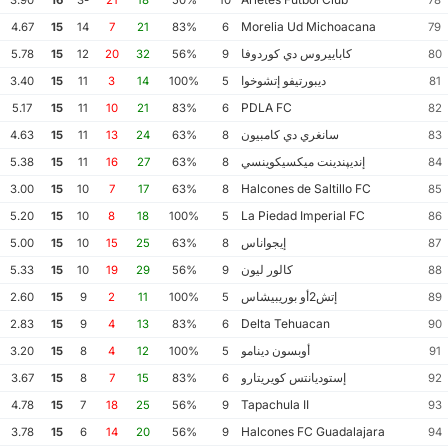
3.90
16
-3
21
18
50%
10
78
Morelia Ud Michoacana
4.67
15
14
7
21
83%
6
79
كاباييروس دي كوردوفا
5.78
15
12
20
32
56%
9
80
ديبورتيفو إتشوخوا
3.40
15
11
3
14
100%
5
81
PDLA FC
5.17
15
11
10
21
83%
6
82
سانغري دي كامبيون
4.63
15
11
13
24
63%
8
83
إنديپندينت ميكسيكوينسي
5.38
15
11
16
27
63%
8
84
Halcones de Saltillo FC
3.00
15
10
7
17
63%
8
85
La Piedad Imperial FC
5.20
15
10
8
18
100%
5
86
إيجواناس
5.00
15
10
15
25
63%
8
87
كالور ليون
5.33
15
10
19
29
56%
9
88
إتش2أو بوريبيشاس
2.60
15
9
2
11
100%
5
89
Delta Tehuacan
2.83
15
9
4
13
83%
6
90
أوبسون دينامو
3.20
15
8
4
12
100%
5
91
إستوديانتس كويريتارو
3.67
15
8
7
15
83%
6
92
Tapachula II
4.78
15
7
18
25
56%
9
93
Halcones FC Guadalajara
3.78
15
6
14
20
56%
9
94