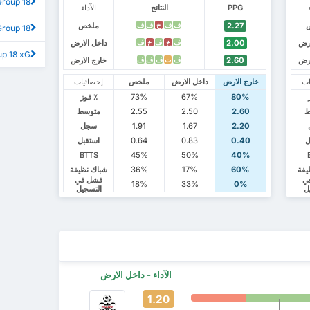
ga TDP Group 18
PPG
النتائج
الآداء
2.27
ملخص
ف
ف
خ
ف
ف
DP Group 18
ارض
2.00
داخل الارض
ف
خ
ف
خ
ف
up 18 xG
ارض
2.60
خارج الارض
ف
ت
ف
ف
ف
ات
خارج الارض
داخل الارض
ملخص
إحصائيات
80%
67%
73%
٪ فوز
ط
2.60
2.50
2.55
متوسط
2.20
1.67
1.91
سجل
ل
0.40
0.83
0.64
استقبل
BTTS
45%
50%
40%
يفة
60%
17%
36%
شباك نظيفة
ي
فشل في
18%
33%
0%
ل
التسجيل
الآداء - داخل الارض
1.20