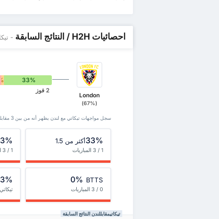
احصائيات H2H / النتائج السابقة
- تيكا
%
33%
2 فوز
London
(67%)
سجل مواجهات تيكاتي مع لندن يظهر أنه من بين 3 ‏مقابلة، فاز تيكاتي ب 1 و فاز لندن ب 2 . انتهت 0 مباريات بالتعادل.
33%
33%
أكثر من 1.5
1 / 3 المباريات
1 / 3 المباريات
33%
0%
BTTS
0 / 3 المباريات
تيكاتي
تيكاتيمقابللندن النتائج السابقة