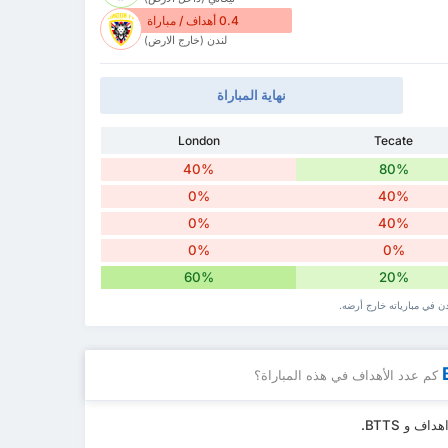
0.4 أهداف / مباراة
لندن (خارج الارض)
نهاية المباراة
London
Tecate
40%
80%
0%
40%
0%
40%
0%
0%
60%
20%
ن في مبارياته خارج أرضه.
كم عدد الأهداف في هذه المباراة؟