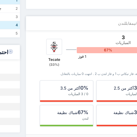
1
جل
2
3
تيمقابللندن
4
5
3
المباريات
67%
0
احتم
1 فوز
Tecate
(33%)
0%
أكثر من 2.5
أكثر من 3.5
0 / 3 المباريات
67%
شباك نظيفة
شباك نظيفة
لندن