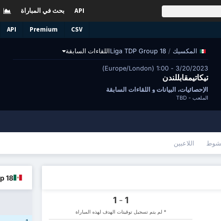
API
بحث في المباراة
API
Premium
CSV
/
Liga TDP Group 18
اللقاءات السابقة
المكسيك
3/20/2023 - 1:00 (Europe/London)
تيكاتيمقابللندن
الإحصائيات، البيانات و اللقاءات السابقة
الملعب -
TBD
شوط
اللاعبين
oup 18
1
-
1
* لم يتم تسجيل توقيتات الهدف لهذه المباراة