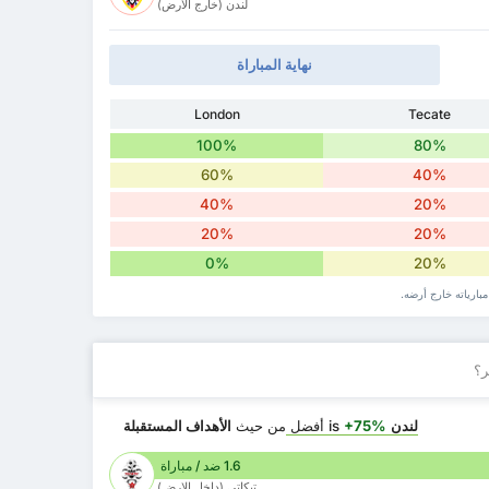
لندن (خارج الارض)
نهاية المباراة
London
Tecate
100%
80%
60%
40%
40%
20%
20%
20%
0%
20%
ارياته خارج أرضه.
ر؟
لندن
is
+75%
أفضل
من حيث
الأهداف المستقبلة
1.6 ضد / مباراة
تيكاتي (داخل الارض)