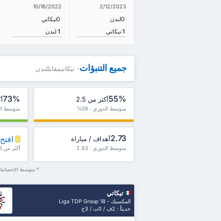
10/16/2022
2/12/2023
0
لندن
0
تيكاتي
1
تيكاتي
1
لندن
جميع التنبؤات
- تيكاتيمقابللندن
73%
55%
أكثر من 2.5
أك
متوسط الدوري : 59%
متوسط الدو
2.73
افتح 
أهداف / مباراة
متوسط الدوري : 2.93
أكثر من 1.5، ش1 / ش2 والمزيد
* متوسط الإحصائيات
تيكاتي
المكسيك - Liga TDP Group 18
حديثاً : 2ف / 0ت / 3خ