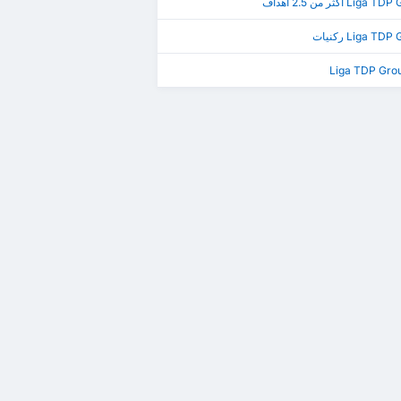
Li أكثر من 2.5 أهداف
Liga T ركنيات
Liga TDP Gro