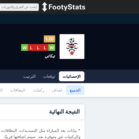
1.20
W
L
L
L
W
تيكاتي
الإحصائيات
توقعات
الترتيب
الجميع
اهداف
ركنيات
البطاقات
ال
النتيجة النهائية
* بيانات بعد المباراة مثل التسديدات، البطاقات،
والركنيات ‏غير متوفرة بعد. سيتم إضافتها قريبًا.