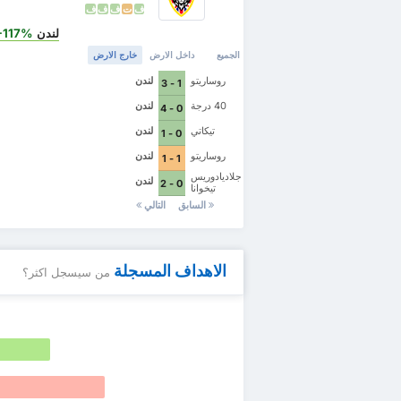
ف
ت
ف
ف
ف
لندن
is
+117%
الجميع
داخل الارض
خارج الارض
روساريتو
لندن
1 - 3
40 درجة
لندن
0 - 4
تيكاتي
لندن
0 - 1
روساريتو
لندن
1 - 1
جلاديادوريس
لندن
0 - 2
تيخوانا
السابق
التالي
الاهداف المسجلة
من سيسجل اكثر؟