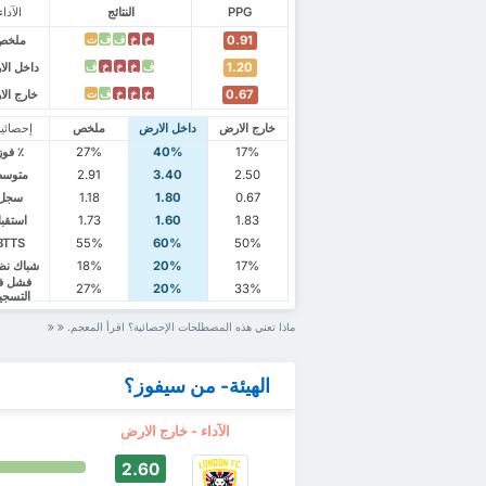
PPG
النتائج
الآداء
0.91
ملخص
خ
خ
ف
ف
ت
1.20
داخل ال
ف
خ
خ
خ
ف
0.67
خارج ال
خ
خ
خ
ف
ت
خارج الارض
داخل الارض
ملخص
إحصائي
17%
40%
27%
٪ فوز
2.50
3.40
2.91
متوس
0.67
1.80
1.18
سجل
1.83
1.60
1.73
استقب
BTTS
55%
60%
50%
17%
20%
18%
شباك نظ
فشل ف
27%
20%
33%
التسجي
ماذا تعني هذه المصطلحات الإحصائية؟ اقرأ المعجم.
الهيئة- من سيفوز؟
الآداء - خارج الارض
2.60