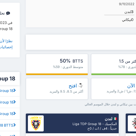
9/11/2022
3
لندن
تحل
0
تيكاتي
Group 18. انتهت المب
نظرًا لأن
إحصائيات 
50%
ثر من 1.5
BTTS
ري : 78%
متوسط الدوري : 59%
 Group 18
الآن
افتح
 TDP Group 18
أكثر من 8.5، 9.5 والمزيد
DP Group 18
 بين تيكاتي و لندن خلال الموسم الحالي
 TDP Group 18
لندن
المكسيك - Liga TDP Group 18
18 BTTS
حديثاً : 4ف / 1ت / 0خ