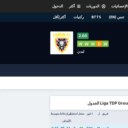
الإحصائيات
الدوريات
أكثر
الدخول
تنس (EN)
BTTS
ركنيات
أكثر/أقل
2.60
W
W
W
D
W
لندن
Liga TDP Gr الجدول
فريق
ل
٪ فوز
سجل
استقبل
فرق
نقاط
متوسط
الأهداف