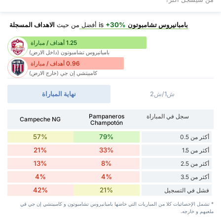
بامبانيروس تشامبوتون
is
+30%
أفضل
من حيث
الاهداف المسجلة
1.25 أهداف / مباراة
بامبانيروس تشامبوتون (داخل الارض)
0.96 أهداف / مباراة
كامبيتشي إن جي (خارج الارض)
ش1/ش2
نهاية المباراة
سجل في المباراة
Pampaneros
Campeche NG
Champotón
57%
79%
أكثر من 0.5
21%
33%
أكثر من 1.5
13%
8%
أكثر من 2.5
4%
4%
أكثر من 3.5
42%
21%
فشل في التسجيل
* تشمل الإحصائيات كلا من المباريات التي خاضها بامبانيروس تشامبوتون و كامبيتشي إن جي في
ملعبهم و خارجه.