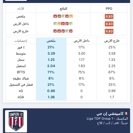
PPG
النتائج
الآداء
ملخص
ت
خ
ف
خ
خ
0.83
داخل الارض
ف
خ
خ
ت
ف
0.83
خارج الارض
خ
ف
خ
خ
خ
0.83
خارج الارض
داخل الارض
ملخص
إحصائيات
25%
17%
21%
٪ فوز
3.58
3.00
3.29
متوسط
1.33
1.17
1.25
سجل
2.25
1.83
2.04
استقبل
BTTS
71%
75%
67%
8%
8%
8%
شباك نظيفة
25%
17%
21%
فشل في التسجيل
xG
0.66
0
0.99
xGA
1.36
0
1.7
كامبيتشي إن جي
المكسيك - Liga TDP Group 1
حديثاً : 4ف / 2ت / 18خ