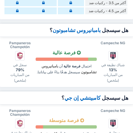
أكثر من 3.5 - ركنيات ضد
أكثر من 4.5 - ركنيات ضد
هل سيسجل
بامبانيروس تشامبوتون
؟
Pampaneros
Campeche NG
Champotón
فرصة عالية
شباك نظيفة في
سجل في
احتمال
فرصة عالية
أن
بامبانيروس
79%
13%
تشامبوتون
سيسجل هدفًا بناءً على بياناتنا.
من المباريات
من المباريات
(ملخص)
(ملخص)
هل سيسجل
كامبيتشي إن جي
؟
Pampaneros
Campeche NG
Champotón
فرصة متوسطة
سجل في
شباك نظيفة في