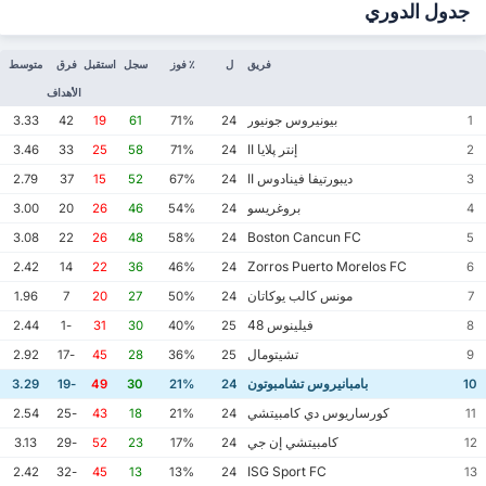
جدول الدوري
فريق
ل
٪ فوز
سجل
استقبل
فرق
متوسط
الأهداف
بيونيروس جونيور
3.33
42
19
61
71%
24
1
إنتر پلايا II
3.46
33
25
58
71%
24
2
ديبورتيفا فينادوس II
2.79
37
15
52
67%
24
3
بروغريسو
3.00
20
26
46
54%
24
4
Boston Cancun FC
3.08
22
26
48
58%
24
5
Zorros Puerto Morelos FC
2.42
14
22
36
46%
24
6
مونس كالب يوكاتان
1.96
7
20
27
50%
24
7
فيلينوس 48
2.44
-1
31
30
40%
25
8
تشيتومال
2.92
-17
45
28
36%
25
9
بامبانيروس تشامبوتون
3.29
-19
49
30
21%
24
10
كورساريوس دي كامبيتشي
2.54
-25
43
18
21%
24
11
كامبيتشي إن جي
3.13
-29
52
23
17%
24
12
ISG Sport FC
2.42
-32
45
13
13%
24
13