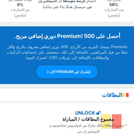
احتمال
فرصة متوسطة
أن
كامبيتشي إن
8%
58%
جي
سيسجل هدفًا بناءً على بياناتنا.
من المباريات
من المباريات
(ملخص)
(ملخص)
‏أحصل على Premium! 500 دوري إضافي مربح.
Premium ‏يمنحك المزيد من ‏الأرباح. 500 دوري إضافي معروف بالربح وأقل
تتبعًا من قبل ‏المراهنين. بالإضافة إلى ذلك، ستحصل على إحصائيات الركنيات
والبطاقات بالإضافة إلى تنزيلات CSV. اشترك اليوم!
إشترك في PREMIUM الان
البطاقات
UNLOCK
مجموع البطاقات / المباراة
* مجموع البطاقات ‏لكل مباراة بين بامبانيروس تشامبوتون و
كامبيتشي إن جي