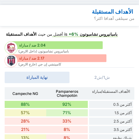
الأهداف المستقبلة
من سيتلقى أهدافا اكثر؟
بامبانيروس تشامبوتون
is
+6%
أفضل
من حيث
الأهداف المستقبلة
2.04 ضد / مباراة
بامبانيروس تشامبوتون (داخل الارض)
2.17 ضد / مباراة
كامبيتشي إن جي (خارج الارض)
ش1/ش2
نهاية المباراة
الأهداف المستقبلة/مباراة
Pampaneros
Campeche NG
Champotón
88%
92%
أكثر من 0.5
57%
71%
أكثر من 1.5
28%
33%
أكثر من 2.5
21%
8%
أكثر من 3.5
13%
8%
شباك نظيفة