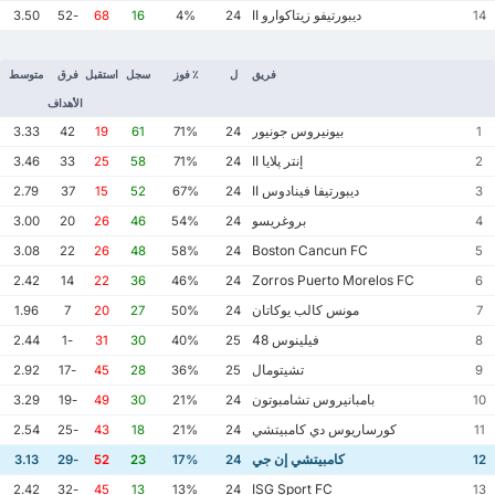
ديبورتيفو زيتاكوارو II
3.50
-52
68
16
4%
24
14
فريق
ل
٪ فوز
سجل
استقبل
فرق
متوسط
الأهداف
بيونيروس جونيور
3.33
42
19
61
71%
24
1
إنتر پلايا II
3.46
33
25
58
71%
24
2
ديبورتيفا فينادوس II
2.79
37
15
52
67%
24
3
بروغريسو
3.00
20
26
46
54%
24
4
Boston Cancun FC
3.08
22
26
48
58%
24
5
Zorros Puerto Morelos FC
2.42
14
22
36
46%
24
6
مونس كالب يوكاتان
1.96
7
20
27
50%
24
7
فيلينوس 48
2.44
-1
31
30
40%
25
8
تشيتومال
2.92
-17
45
28
36%
25
9
بامبانيروس تشامبوتون
3.29
-19
49
30
21%
24
10
كورساريوس دي كامبيتشي
2.54
-25
43
18
21%
24
11
كامبيتشي إن جي
3.13
-29
52
23
17%
24
12
ISG Sport FC
2.42
-32
45
13
13%
24
13