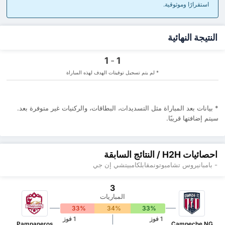
استقرارًا وموثوقية.
النتيجة النهائية
1
-
1
* لم يتم تسجيل توقيتات الهدف لهذه المباراة
* بيانات بعد المباراة مثل التسديدات، البطاقات، والركنيات ‏غير متوفرة بعد.
سيتم إضافتها قريبًا.
احصائيات H2H / النتائج السابقة
- بامبانيروس تشامبوتونمقابلكامبيتشي إن جي
3
المباريات
33%
34%
33%
1 فوز
1 فوز
Pampaneros
Campeche NG