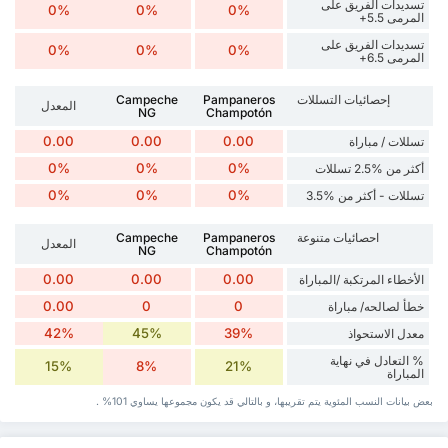
تسديدات الفريق على
0%
0%
0%
المرمى 5.5+
تسديدات الفريق على
0%
0%
0%
المرمى 6.5+
إحصائيات التسللات
Pampaneros
Campeche
المعدل
NG
Champotón
0.00
0.00
0.00
تسللات / مباراة
0%
0%
0%
أكثر من %2.5 تسللات
0%
0%
0%
تسللات - أكثر من %3.5
احصائيات متنوعة
Pampaneros
Campeche
المعدل
NG
Champotón
0.00
0.00
0.00
الأخطاء المرتكبة /المباراة
0.00
0
0
خطأ لصالحه/ مباراة
42%
45%
39%
معدل الاستحواذ
% التعادل في نهاية
15%
8%
21%
المباراة
بعض بيانات ‏النسب المئوية يتم تقريبها، و بالتالي قد ‏يكون مجموعها يساوي 101% .