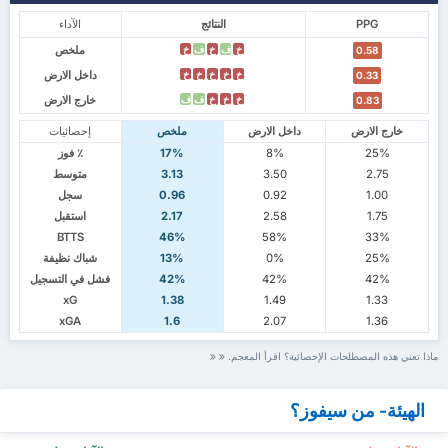
PPG
النتائج
الآداء
ملخص
خ
ف
خ
ف
خ
0.58
داخل الارض
خ
خ
خ
خ
خ
0.33
خارج الارض
خ
خ
خ
ف
ف
0.83
خارج الارض
داخل الارض
ملخص
إحصائيات
25%
8%
17%
٪ فوز
2.75
3.50
3.13
متوسط
1.00
0.92
0.96
سجل
1.75
2.58
2.17
استقبل
BTTS
46%
58%
33%
25%
0%
13%
شباك نظيفة
42%
42%
42%
فشل في التسجيل
xG
1.38
1.49
1.33
xGA
1.6
2.07
1.36
ماذا تعني هذه المصطلحات الإحصائية؟ اقرأ المعجم.
الهيئة- من سيفوز؟