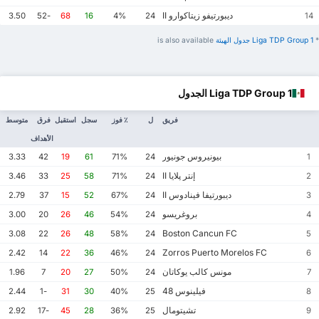
ديبورتيفو زيتاكوارو II
3.50
-52
68
16
4%
24
14
*
Liga TDP Group 1 ‏جدول الهيئة
is also available
Liga TDP Group 1 الجدول
فريق
ل
٪ فوز
سجل
استقبل
فرق
متوسط
الأهداف
بيونيروس جونيور
3.33
42
19
61
71%
24
1
إنتر پلايا II
3.46
33
25
58
71%
24
2
ديبورتيفا فينادوس II
2.79
37
15
52
67%
24
3
بروغريسو
3.00
20
26
46
54%
24
4
Boston Cancun FC
3.08
22
26
48
58%
24
5
Zorros Puerto Morelos FC
2.42
14
22
36
46%
24
6
مونس كالب يوكاتان
1.96
7
20
27
50%
24
7
فيلينوس 48
2.44
-1
31
30
40%
25
8
تشيتومال
2.92
-17
45
28
36%
25
9