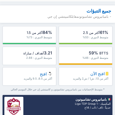
جميع التنبؤات
- بامبانيروس تشامبوتونمقابلكامبيتشي إن جي
84%
61%
أكثر من 2.5
أكثر من 1.5
متوسط الدوري : 53%
متوسط الدوري : 73%
3.21
59%
BTTS
أهداف / مباراة
متوسط الدوري : 46%
متوسط الدوري : 2.88
افتح الآن
افتح
أكثر من 1.5، ش1 / ش2 والمزيد
أكثر من 8.5، 9.5 والمزيد
* متوسط الإحصائيات بين بامبانيروس تشامبوتون و كامبيتشي إن جي خلال الموسم الحالي
بامبانيروس تشامبوتون
المكسيك - Liga TDP Group 1
حديثاً : 5ف / 5ت / 14خ