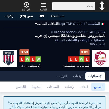
القائمة
الدوريات
Premium
API
تنس (EN)
ركنيات
/
Liga TDP Group 1
اللقاءات السابقة
المكسيك
4/13/2024 - 22:00 (Europe/London)
بامبانيروس تشامبوتونمقابلكامبيتشي إن جي
الإحصائيات، البيانات و اللقاءات السابقة
الملعب -
TBD
0.58
0.83
L
W
L
W
L
L
W
L
بامبانيروس تشامبوتون
كامبيتشي إن جي
الإحصائيات
توقعات
الترتيب
الجميع
اهداف
ركنيات
البطاقات
الشوط
اللاعبين
هذه مباراة في بداية الموسم أو مباراة كأس انتهت. نعرض إحصائيات الموسم بدلاً
من آخر 10 مباريات بعد مرور 3 أيام من نهاية المباراة للحفاظ على سجلات أكثر