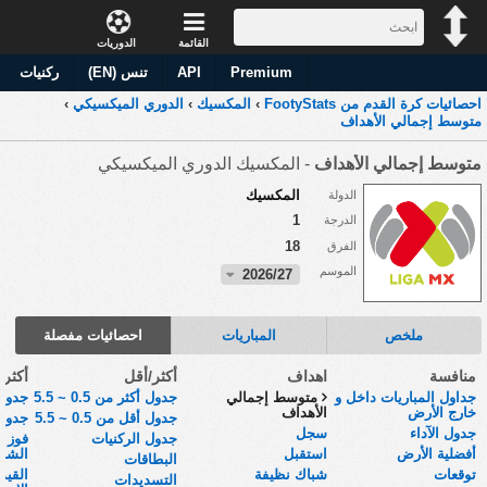
القائمة
الدوريات
Premium
API
تنس (EN)
ركنيات
احصائيات كرة القدم من FootyStats
›
المكسيك
›
الدوري الميكسيكي
›
متوسط إجمالي الأهداف
متوسط إجمالي الأهداف
- المكسيك الدوري الميكسيكي
المكسيك
الدولة
1
الدرجة
18
الفرق
الموسم
2026/27
ملخص
المباريات
احصائيات مفصلة
منافسة
اهداف
أكثر/أقل
أكثر
جداول المباريات داخل و
متوسط إجمالي
جدول أكثر من 0.5 ~ 5.5
جدول 
خارج الأرض
الأهداف
جدول أقل من 0.5 ~ 5.5
جدول 
جدول الآداء
سجل
جدول الركنيات
فوز أ
أفضلية الأرض
استقبل
الشوط
البطاقات
توقعات
شباك نظيفة
القي
التسديدات