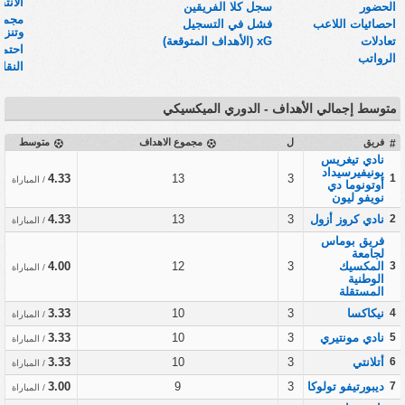
الانتق
الحضور
سجل كلا الفريقين
مجموع
احصائيات اللاعب
فشل في التسجيل
وتنزيلات
تعادلات
xG (الأهداف المتوقعة)
احتما
الرواتب
النقا
متوسط إجمالي الأهداف - الدوري الميكسيكي
فريق
ل
مجموع الاهداف
متوسط
#
نادي تيغريس
يونيفيرسيداد
4.33
13
3
1
/ المباراة
أوتونوما دي
نويفو ليون
2
نادي كروز أزول
3
13
4.33
/ المباراة
فريق بوماس
لجامعة
3
المكسيك
3
12
4.00
/ المباراة
الوطنية
المستقلة
4
نيكاكسا
3
10
3.33
/ المباراة
5
نادي مونتيري
3
10
3.33
/ المباراة
6
أتلانتي
3
10
3.33
/ المباراة
7
ديبورتيفو تولوكا
3
9
3.00
/ المباراة