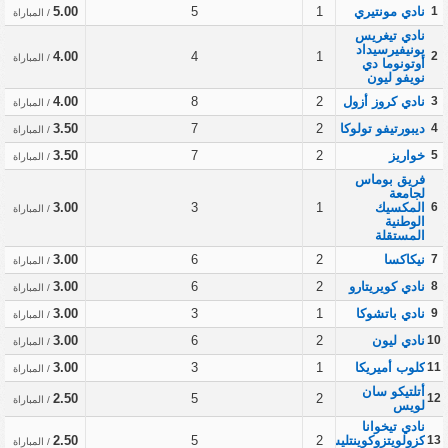
1
نادي مونتيري
1
5
5.00
/ المباراة
نادي تيغريس
يونيفيرسيداد
4.00
4
1
2
/ المباراة
أوتونوما دي
نويفو ليون
3
نادي كروز أزول
2
8
4.00
/ المباراة
4
ديبورتيفو تولوكا
2
7
3.50
/ المباراة
5
خواريز
2
7
3.50
/ المباراة
فريق بوماس
لجامعة
6
المكسيك
1
3
3.00
/ المباراة
الوطنية
المستقلة
7
نيكاكسا
2
6
3.00
/ المباراة
8
نادي كويريتارو
2
6
3.00
/ المباراة
9
نادي باتشوكا
1
3
3.00
/ المباراة
10
نادي ليون
2
6
3.00
/ المباراة
11
كلوب أميريكا
1
3
3.00
/ المباراة
أتلتيكو سان
2.50
5
2
12
/ المباراة
لويس
نادي تيخوانا
13
كزولويتزوكوينتليس
2
5
2.50
/ المباراة