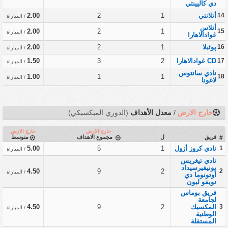
دي كاليينتي
14
أتلانتي
1
2
2.00
/ المباراة
أتلاس
2.00
2
1
15
/ المباراة
غوادالاهارا
16
پوئبلا
1
2
2.00
/ المباراة
17
CD غوادالاهارا
2
3
1.50
/ المباراة
نادي سانتوس
1.00
1
1
18
/ المباراة
لاغونا
خارج الارض
/
معدل الأهداف
(الدوري الميكسيكي)
خارج الارض
خارج الارض
فريق
ل
مجموع الاهداف
متوسط
#
1
نادي كروز أزول
1
5
5.00
/ المباراة
نادي تيغريس
يونيفيرسيداد
4.50
9
2
2
/ المباراة
أوتونوما دي
نويفو ليون
فريق بوماس
لجامعة
3
المكسيك
2
9
4.50
/ المباراة
الوطنية
المستقلة