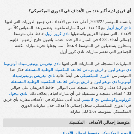
أي فريق لديه أكبر عدد من الأهداف في الدوري الميكسيكي؟
بالنسبة للموسم 2026/27, أعلى عدد من الأهداف في جميع الدوريات التي لعبها
نادي كروز أزول
مع 13 هدف في 3 مباراة ملعوبة. يتضمن هذا المقياس كلاً من
الأهداف التي سجلها الفريق واستقبلها
نادي كروز أزول
حافظ على متوسط
إجمالي أهداف 4.33 في المباراة الواحدة. عندما يلعبون خارج أرضهم ، فإنهم
يسجلون يستقبلون في المتوسط 4 هدفاً - مما يجعلها تجربة مباراة مكثفة
للجماهير التي تحضر مباريات نادي كروز أزول.
المباريات المسجلة في المباريات التي لعبها
نادي تيغريس يونيفيرسيداد أوتونوما
دي نويفو ليون
و
فريق بوماس لجامعة المكسيك الوطنية المستقلة
خلال هذا
الموسم من
الدوري الميكسيكي
هي أيضاً عالية
نادي تيغريس يونيفيرسيداد
أوتونوما دي نويفو ليون
و
فريق بوماس لجامعة المكسيك الوطنية المستقلة
لديهم 13 هدف و 13 هدف مسجلة على التوالي. حافظ الفريقان على حوالي
4.33 اهداف مسجلة و مستقبلة في أي مباراة لعباها, بخلاف ذلك,
نادي تيخوانا
كزولويتزوكوينتليس دي كاليينتي
لديه أدنى مشاركة في الأهداف مقارنة بأي فريق
في الدوري الميكسيكي. سجل إجمالي 5 أهداف خلال مباريات الدوري
الميكسيكي بمتوسط 1.67 لكل مباراة.
متوسط إجمالي الأهداف - المكسيك
الدوري الميكسيكي متوسط إجمالي الأهداف