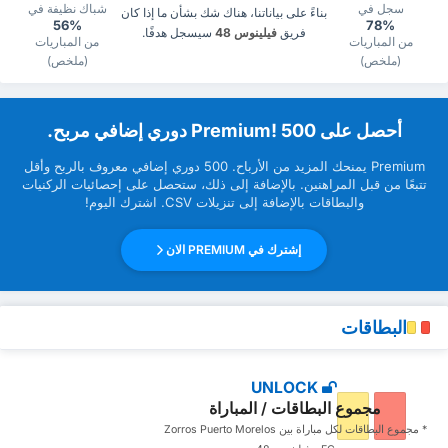
سجل في
شباك نظيفة في
بناءً على بياناتنا، هناك شك بشأن ما إذا كان
56%
78%
فريق
فيلينوس 48
سيسجل هدفًا.
من المباريات
من المباريات
(ملخص)
(ملخص)
‏أحصل على Premium! 500 دوري إضافي مربح.
Premium ‏يمنحك المزيد من ‏الأرباح. 500 دوري إضافي معروف بالربح وأقل
تتبعًا من قبل ‏المراهنين. بالإضافة إلى ذلك، ستحصل على إحصائيات الركنيات
والبطاقات بالإضافة إلى تنزيلات CSV. اشترك اليوم!
إشترك في PREMIUM الان
البطاقات
UNLOCK
مجموع البطاقات / المباراة
* مجموع البطاقات ‏لكل مباراة بين Zorros Puerto Morelos