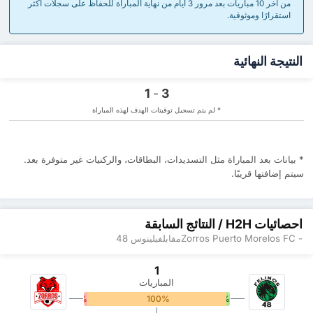
من آخر 10 مباريات بعد مرور 3 أيام من نهاية المباراة للحفاظ على سجلات أكثر
استقرارًا وموثوقية.
النتيجة النهائية
1
-
3
* لم يتم تسجيل توقيتات الهدف لهذه المباراة
* بيانات بعد المباراة مثل التسديدات، البطاقات، والركنيات ‏غير متوفرة بعد.
سيتم إضافتها قريبًا.
احصائيات H2H / النتائج السابقة
- Zorros Puerto Morelos FCمقابلفيلينوس 48
1
المباريات
0%
100%
0%