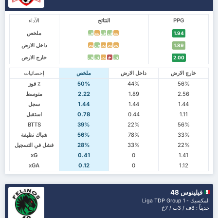
PPG
النتائج
الآداء
ملخص
ت
ف
ف
ت
ف
1.94
داخل الارض
ت
ت
ت
ف
ت
1.89
خارج الارض
ف
خ
ت
ف
ف
2.00
خارج الارض
داخل الارض
ملخص
إحصائيات
56%
44%
50%
٪ فوز
2.56
1.89
2.22
متوسط
1.44
1.44
1.44
سجل
1.11
0.44
0.78
استقبل
BTTS
39%
22%
56%
33%
78%
56%
شباك نظيفة
22%
33%
28%
فشل في التسجيل
xG
0.41
0
1.41
xGA
0.12
0
1.12
فيلينوس 48
المكسيك - Liga TDP Group 1
حديثاً : 8ف / 3ت / 7خ