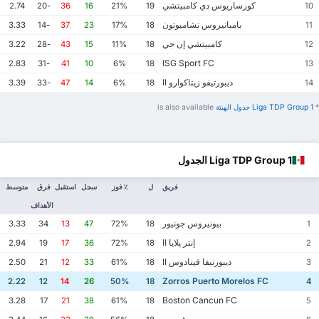
كورساريوس دي كامبيتشي
2.74
-20
36
16
21%
19
10
بامبانيروس تشامبوتون
3.33
-14
37
23
17%
18
11
كامبيتشي إن جي
3.22
-28
43
15
11%
18
12
ISG Sport FC
2.83
-31
41
10
6%
18
13
ديبورتيفو زيتاكوارو II
3.39
-33
47
14
6%
18
14
*
Liga TDP Group 1 ‏جدول الهيئة
is also available
Liga TDP Group 1 الجدول
فريق
ل
٪ فوز
سجل
استقبل
فرق
متوسط
الأهداف
بيونيروس جونيور
3.33
34
13
47
72%
18
1
إنتر پلايا II
2.94
19
17
36
72%
18
2
ديبورتيفا فينادوس II
2.50
21
12
33
61%
18
3
Zorros Puerto Morelos FC
2.22
12
14
26
50%
18
4
Boston Cancun FC
3.28
17
21
38
61%
18
5