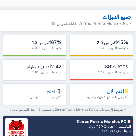
جميع التنبؤات
- Zorros Puerto Morelos FCمقابلفيلينوس 48
67%
45%
أكثر من 2.5
أكثر من 1.5
متوسط الدوري : 54%
متوسط الدوري : 76%
2.42
39%
BTTS
أهداف / مباراة
متوسط الدوري : 48%
متوسط الدوري : 2.91
افتح الآن
افتح
أكثر من 1.5، ش1 / ش2 والمزيد
أكثر من 8.5، 9.5 والمزيد
* متوسط الإحصائيات بين Zorros Puerto Morelos FC و فيلينوس 48 خلال الموسم الحالي
Zorros Puerto Morelos FC
المكسيك - Liga TDP Group 1
حديثاً : 9ف / 8ت / 1خ