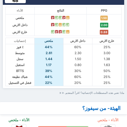
PPG
النتائج
الآداء
ملخص
ت
خ
ف
ف
خ
1.50
داخل الارض
ف
ف
ت
ف
خ
2.00
خارج الارض
ت
ف
خ
خ
ف
0.88
خارج الارض
داخل الارض
ملخص
إحصائيات
25%
60%
44%
٪ فوز
3.00
2.30
2.61
متوسط
1.38
1.50
1.44
سجل
1.63
0.80
1.17
استقبل
BTTS
39%
30%
50%
25%
60%
44%
شباك نظيفة
25%
20%
22%
فشل في التسجيل
ماذا تعني هذه المصطلحات الإحصائية؟ اقرأ المعجم.
الهيئة- من سيفوز؟
الآداء - ملخص
الآداء - ملخص