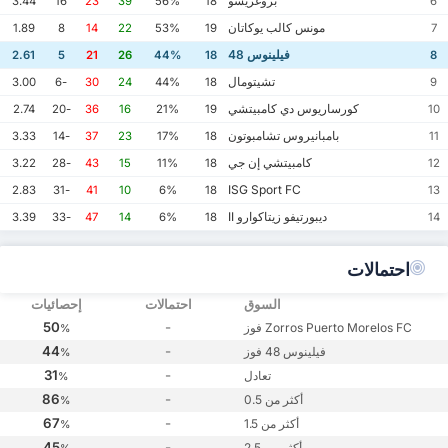
بروغريسو
3.44
16
23
39
56%
18
6
مونس كالب يوكاتان
1.89
8
14
22
53%
19
7
فيلينوس 48
2.61
5
21
26
44%
18
8
تشيتومال
3.00
-6
30
24
44%
18
9
كورساريوس دي كامبيتشي
2.74
-20
36
16
21%
19
10
بامبانيروس تشامبوتون
3.33
-14
37
23
17%
18
11
كامبيتشي إن جي
3.22
-28
43
15
11%
18
12
ISG Sport FC
2.83
-31
41
10
6%
18
13
ديبورتيفو زيتاكوارو II
3.39
-33
47
14
6%
18
14
احتمالات
السوق
احتمالات
إحصائيات
50
-
Zorros Puerto Morelos FC فوز
%
44
-
فيلينوس 48 فوز
%
31
-
تعادل
%
86
-
أكثر من 0.5
%
67
-
أكثر من 1.5
%
45
-
أكثر من 2.5