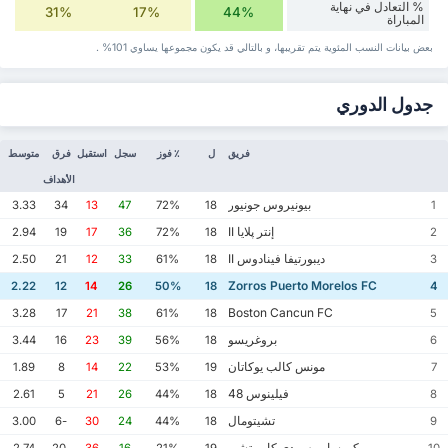
% التعادل في نهاية
31%
17%
44%
المباراة
بعض بيانات ‏النسب المئوية يتم تقريبها، و بالتالي قد ‏يكون مجموعها يساوي 101% .
جدول الدوري
فريق
ل
٪ فوز
سجل
استقبل
فرق
متوسط
الأهداف
بيونيروس جونيور
3.33
34
13
47
72%
18
1
إنتر پلايا II
2.94
19
17
36
72%
18
2
ديبورتيفا فينادوس II
2.50
21
12
33
61%
18
3
Zorros Puerto Morelos FC
2.22
12
14
26
50%
18
4
Boston Cancun FC
3.28
17
21
38
61%
18
5
بروغريسو
3.44
16
23
39
56%
18
6
مونس كالب يوكاتان
1.89
8
14
22
53%
19
7
فيلينوس 48
2.61
5
21
26
44%
18
8
تشيتومال
3.00
-6
30
24
44%
18
9
كورساريوس دي كامبيتشي
2.74
-20
36
16
21%
19
10