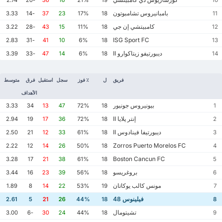
بامبانيروس تشامبوتون
3.33
-14
37
23
17%
18
11
كامبيتشي إن جي
3.22
-28
43
15
11%
18
12
ISG Sport FC
2.83
-31
41
10
6%
18
13
ديبورتيفو زيتاكوارو II
3.39
-33
47
14
6%
18
14
فريق
ل
٪ فوز
سجل
استقبل
فرق
متوسط
الأهداف
بيونيروس جونيور
3.33
34
13
47
72%
18
1
إنتر پلايا II
2.94
19
17
36
72%
18
2
ديبورتيفا فينادوس II
2.50
21
12
33
61%
18
3
Zorros Puerto Morelos FC
2.22
12
14
26
50%
18
4
Boston Cancun FC
3.28
17
21
38
61%
18
5
بروغريسو
3.44
16
23
39
56%
18
6
مونس كالب يوكاتان
1.89
8
14
22
53%
19
7
فيلينوس 48
2.61
5
21
26
44%
18
8
تشيتومال
3.00
-6
30
24
44%
18
9