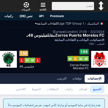
القائمة
الدوريات
Premium
API
تنس (EN)
ركنيات
/
Liga TDP Group 1
اللقاءات السابقة
المكسيك
3/2/2024 - 21:00 (Europe/London)
Zorros Puerto Morelos FCمقابلفيلينوس 48
الإحصائيات، البيانات و اللقاءات السابقة
الملعب -
TBD
1.94
1.50
W
D
W
W
L
W
W
L
Zorros Puerto
فيلينوس 48
Morelos FC
الإحصائيات
توقعات
الترتيب
الجميع
اهداف
ركنيات
البطاقات
الشوط
اللاعبين
هذه مباراة في بداية الموسم أو مباراة كأس انتهت. نعرض إحصائيات الموسم بدلاً