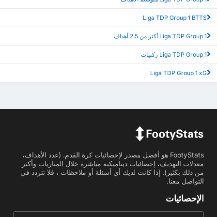
Liga TDP Group 1 BTTS
Liga TDP Group 1 أكثر من 2.5 أهداف
Liga TDP Group 1 ركنيات
Liga TDP Group 1 xG
FootyStats هو أفضل مصدر لإحصائيات كرة القدم. (عدد الأهداف،
معدلات التهديف، إحصائيات ديناميكية مباشرة خلال المباريات وأكثر
من ذلك بكثير). إذا كانت لديك أي أسئلة أو ملاحظات ، فلا تتردد في
التواصل معنا.
الإحصائيات