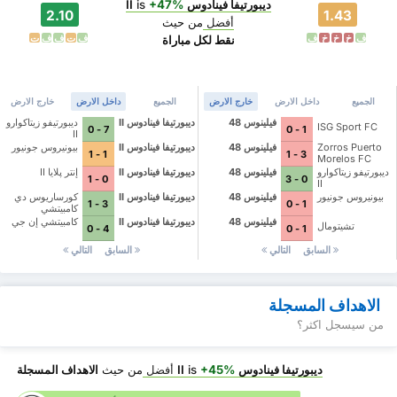
ديبورتيفا فينادوس II
+47%
is
2.10
1.43
أفضل
من حيث
ف
خ
خ
خ
ف
ف
ت
ف
ف
ت
نقط لكل مباراة
الجميع
داخل الارض
خارج الارض
الجميع
داخل الارض
خارج الارض
فيلينوس 48
ديبورتيفا فينادوس II
ديبورتيفو زيتاكوارو
ISG Sport FC
7 - 0
1 - 0
II
Zorros Puerto
فيلينوس 48
ديبورتيفا فينادوس II
بيونيروس جونيور
1 - 1
3 - 1
Morelos FC
ديبورتيفو زيتاكوارو
فيلينوس 48
ديبورتيفا فينادوس II
إنتر پلايا II
0 - 1
0 - 3
II
بيونيروس جونيور
فيلينوس 48
ديبورتيفا فينادوس II
كورساريوس دي
3 - 1
1 - 0
كامبيتشي
فيلينوس 48
ديبورتيفا فينادوس II
كامبيتشي إن جي
تشيتومال
4 - 0
1 - 0
السابق
التالي
السابق
التالي
الاهداف المسجلة
من سيسجل اكثر؟
ديبورتيفا فينادوس II
+45%
is
أفضل
من حيث
الاهداف المسجلة