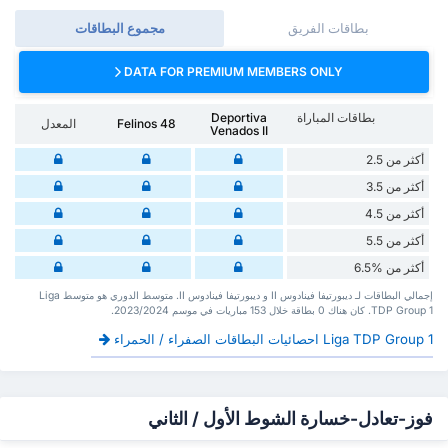
بطاقات الفريق
مجموع البطاقات
DATA FOR PREMIUM MEMBERS ONLY
بطاقات المباراة
Deportiva
Felinos 48
المعدل
Venados II
أكثر من 2.5
أكثر من 3.5
أكثر من 4.5
أكثر من 5.5
أكثر من %6.5
إجمالي البطاقات لـ ديبورتيفا فينادوس II و ديبورتيفا فينادوس II. متوسط الدوري هو متوسط Liga
TDP Group 1. كان هناك 0 بطاقة ‏خلال 153 مباريات في موسم 2023/2024.
Liga TDP Group 1 احصائيات البطاقات الصفراء / الحمراء
فوز-تعادل-خسارة الشوط الأول / الثاني