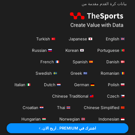
بيانات كرة القدم مقدمة من
Turkish
Japanese
English
Russian
Korean
Portuguese
French
Spanish
Danish
Swedish
Greek
Romanian
Italian
Dutch
German
Polish
Chinese Traditional
Czech
Croatian
Thai
Chinese Simplified
Hungarian
Norwegian
Indonesian
اشترك في PREMIUM . اربح الان.
Serbian
Bulgarian
Vietnamese