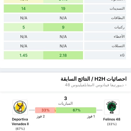
التسديدات
19
14
البطاقات
N/A
N/A
ركنيات
9
5
الأخطاء
N/A
N/A
التسللات
N/A
N/A
1.45
2.18
xG
احصائيات H2H / النتائج السابقة
- ديبورتيفا فينادوس IIمقابلفيلينوس 48
3
المباريات
33%
0%
67%
1 فوز
2 فوز
Deportiva
Felinos 48
Venados II
(33%)
(67%)