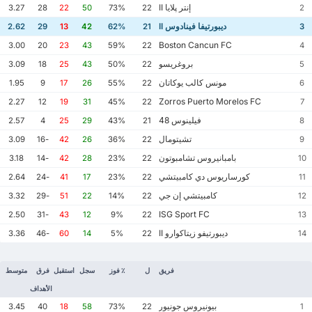
إنتر پلايا II
3.27
28
22
50
73%
22
2
ديبورتيفا فينادوس II
2.62
29
13
42
62%
21
3
Boston Cancun FC
3.00
20
23
43
59%
22
4
بروغريسو
3.09
18
25
43
50%
22
5
مونس كالب يوكاتان
1.95
9
17
26
55%
22
6
Zorros Puerto Morelos FC
2.27
12
19
31
45%
22
7
فيلينوس 48
2.57
4
25
29
43%
21
8
تشيتومال
3.09
-16
42
26
36%
22
9
بامبانيروس تشامبوتون
3.18
-14
42
28
23%
22
10
كورساريوس دي كامبيتشي
2.64
-24
41
17
23%
22
11
كامبيتشي إن جي
3.32
-29
51
22
14%
22
12
ISG Sport FC
2.50
-31
43
12
9%
22
13
ديبورتيفو زيتاكوارو II
3.36
-46
60
14
5%
22
14
فريق
ل
٪ فوز
سجل
استقبل
فرق
متوسط
الأهداف
بيونيروس جونيور
3.45
40
18
58
73%
22
1