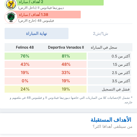
2 أهداف / مباراة
ديبورتيفا فينادوس II (داخل الارض)
1.38 أهداف / مباراة
فيلينوس 48 (خارج الارض)
ش1/ش2
نهاية المباراة
سجل في المباراة
Deportiva Venados II
Felinos 48
76%
81%
أكثر من 0.5
43%
48%
أكثر من 1.5
19%
33%
أكثر من 2.5
0%
19%
أكثر من 3.5
24%
19%
فشل في التسجيل
* تشمل الإحصائيات كلا من المباريات التي خاضها ديبورتيفا فينادوس II و فيلينوس 48 في ملعبهم و
خارجه.
الأهداف المستقبلة
من سيتلقى أهدافا اكثر؟