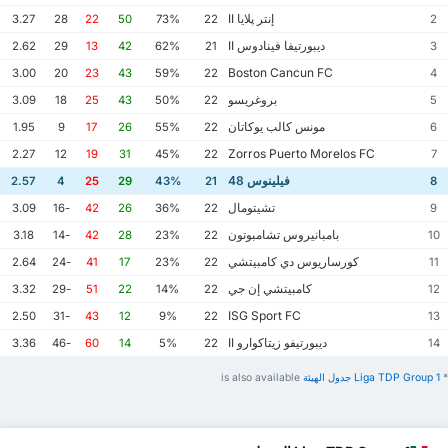
إنتر پلايا II
3.27
28
22
50
73%
22
2
ديبورتيفا فينادوس II
2.62
29
13
42
62%
21
3
Boston Cancun FC
3.00
20
23
43
59%
22
4
بروغريسو
3.09
18
25
43
50%
22
5
مونس كالب يوكاتان
1.95
9
17
26
55%
22
6
Zorros Puerto Morelos FC
2.27
12
19
31
45%
22
7
فيلينوس 48
2.57
4
25
29
43%
21
8
تشيتومال
3.09
-16
42
26
36%
22
9
بامبانيروس تشامبوتون
3.18
-14
42
28
23%
22
10
كورساريوس دي كامبيتشي
2.64
-24
41
17
23%
22
11
كامبيتشي إن جي
3.32
-29
51
22
14%
22
12
ISG Sport FC
2.50
-31
43
12
9%
22
13
ديبورتيفو زيتاكوارو II
3.36
-46
60
14
5%
22
14
*
Liga TDP Group 1 ‏جدول الهيئة
is also available