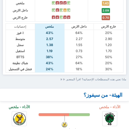
ملخص
ف
خ
خ
خ
ف
1.43
داخل الارض
ف
ت
ف
خ
ف
2.09
خارج الارض
خ
خ
ف
خ
خ
0.70
خارج الارض
داخل الارض
ملخص
إحصائيات
20%
64%
43%
٪ فوز
2.90
2.27
2.57
متوسط
1.20
1.55
1.38
سجل
1.70
0.73
1.19
استقبل
BTTS
38%
27%
50%
20%
64%
43%
شباك نظيفة
30%
18%
24%
فشل في التسجيل
ماذا تعني هذه المصطلحات الإحصائية؟ اقرأ المعجم.
الهيئة- من سيفوز؟
الآداء - ملخص
الآداء - ملخص