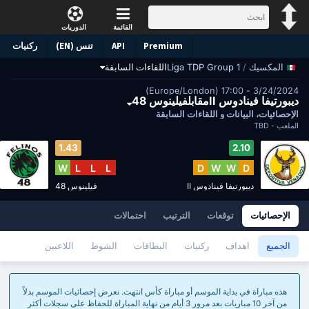
القائمة
الدوريات
Premium
API
تنس (EN)
ركنيات
/
Liga TDP Group 1
اللقاءات السابقة
المكسيك
3/24/2024 - 17:00 (Europe/London)
ديبورتيفا فينادوس IIمقابلفيلينوس 48
الإحصائيات، البيانات و اللقاءات السابقة
الملعب -
TBD
1.43
2.10
W
L
L
L
D
W
W
D
ديبورتيفا فينادوس II
فيلينوس 48
الإحصائيات
توقعات
الترتيب
احتمالات
الجميع
اهداف
ركنيات
البطاقات
الشوط
اللاعبين
هذه مباراة في بداية الموسم أو مباراة كأس انتهت. نعرض إحصائيات الموسم بدلاً
من آخر 10 مباريات بعد مرور 3 أيام من نهاية المباراة للحفاظ على سجلات أكثر