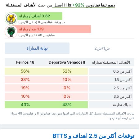
ديبورتيفا فينادوس II
+92%
is
أفضل
من حيث
الأهداف المستقبلة
0.62 أهداف / مباراة
ديبورتيفا فينادوس II (داخل الارض)
1.19 ضد / مباراة
فيلينوس 48 (خارج الارض)
ش1/ش2
نهاية المباراة
الأهداف المستقبلة/مباراة
Deportiva Venados II
Felinos 48
56%
52%
أكثر من 0.5
33%
10%
أكثر من 1.5
19%
0%
أكثر من 2.5
10%
0%
أكثر من 3.5
43%
48%
شباك نظيفة
بيانات الأهداف المستقبلة تشمل كل المباريات التي لعبها ديبورتيفا فينادوس II و فيلينوس 48 سواء
‏على ارضه أو خارجها.
توقعات أكثر من 2.5 اهداف و BTTS