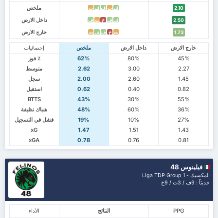
ملخص
ف
ت
ف
ف
ت
2.10
داخل الارض
ف
ف
خ
ت
ف
2.50
خارج الارض
ت
خ
ف
ف
ت
1.73
خارج الارض
داخل الارض
ملخص
إحصائيات
45%
80%
62%
٪ فوز
2.27
3.00
2.62
متوسط
1.45
2.60
2.00
سجل
0.82
0.40
0.62
استقبل
BTTS
43%
30%
55%
36%
60%
48%
شباك نظيفة
27%
10%
19%
فشل في التسجيل
xG
1.47
1.51
1.43
xGA
0.78
0.76
0.81
فيلينوس 48
المكسيك - Liga TDP Group 1
حديثاً : 9ف / 3ت / 9خ
PPG
النتائج
الآداء