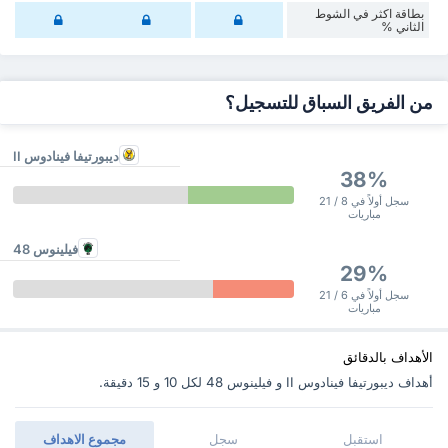
‏بطاقة اكثر في الشوط
‏الثاني %
من الفريق السباق للتسجيل؟
ديبورتيفا فينادوس II
38%
سجل أولاً في 8 / 21
مباريات
فيلينوس 48
29%
سجل أولاً في 6 / 21
مباريات
الأهداف بالدقائق
أهداف ديبورتيفا فينادوس II و فيلينوس 48 ‏لكل 10 و 15 دقيقة.
استقبل
سجل
مجموع الاهداف