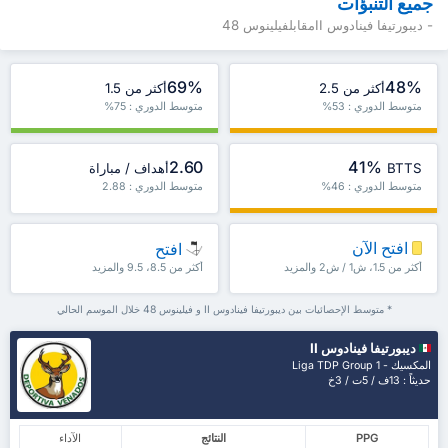
جميع التنبؤات
- ديبورتيفا فينادوس IIمقابلفيلينوس 48
69%
48%
أكثر من 2.5
أكثر من 1.5
متوسط الدوري : 53%
متوسط الدوري : 75%
2.60
41%
BTTS
أهداف / مباراة
متوسط الدوري : 46%
متوسط الدوري : 2.88
افتح الآن
افتح
أكثر من 1.5، ش1 / ش2 والمزيد
أكثر من 8.5، 9.5 والمزيد
* متوسط الإحصائيات بين ديبورتيفا فينادوس II و فيلينوس 48 خلال الموسم الحالي
ديبورتيفا فينادوس II
المكسيك - Liga TDP Group 1
حديثاً : 13ف / 5ت / 3خ
PPG
النتائج
الآداء