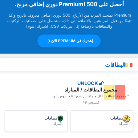
‏أحصل على Premium! 500 دوري إضافي مربح.
Premium ‏يمنحك المزيد من ‏الأرباح. 500 دوري إضافي معروف بالربح وأقل
تتبعًا من قبل ‏المراهنين. بالإضافة إلى ذلك، ستحصل على إحصائيات الركنيات
والبطاقات بالإضافة إلى تنزيلات CSV. اشترك اليوم!
إشترك في PREMIUM الان
البطاقات
UNLOCK
مجموع البطاقات / المباراة
* مجموع البطاقات ‏لكل مباراة بين ديبورتيفا فينادوس II و
فيلينوس 48
البطاقات
البطاقات
/مباراة
/مباراة