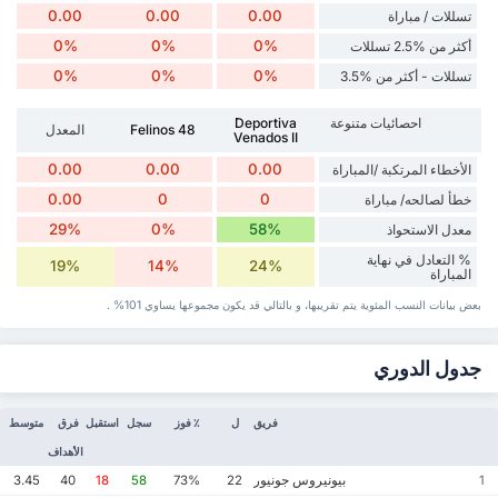
0.00
0.00
0.00
تسللات / مباراة
0%
0%
0%
أكثر من %2.5 تسللات
0%
0%
0%
تسللات - أكثر من %3.5
احصائيات متنوعة
Deportiva
Felinos 48
المعدل
Venados II
0.00
0.00
0.00
الأخطاء المرتكبة /المباراة
0.00
0
0
خطأ لصالحه/ مباراة
29%
0%
58%
معدل الاستحواذ
% التعادل في نهاية
19%
14%
24%
المباراة
بعض بيانات ‏النسب المئوية يتم تقريبها، و بالتالي قد ‏يكون مجموعها يساوي 101% .
جدول الدوري
فريق
ل
٪ فوز
سجل
استقبل
فرق
متوسط
الأهداف
بيونيروس جونيور
3.45
40
18
58
73%
22
1