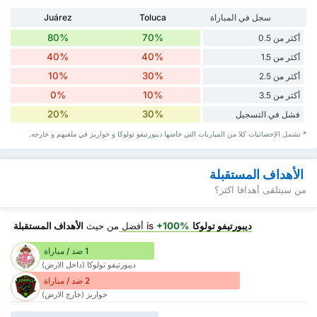
سجل في المباراة
Toluca
Juárez
80%
70%
أكثر من 0.5
40%
40%
أكثر من 1.5
10%
30%
أكثر من 2.5
0%
10%
أكثر من 3.5
20%
30%
فشل في التسجيل
* تشمل الإحصائيات كلا من المباريات التي خاضها ديبورتيفو تولوكا و خواريز في ملعبهم و خارجه.
الأهداف المستقبلة
من سيتلقى أهدافا اكثر؟
ديبورتيفو تولوكا
is
+100%
أفضل
من حيث
الأهداف المستقبلة
1 ضد / مباراة
ديبورتيفو تولوكا (داخل الارض)
2 ضد / مباراة
خواريز (خارج الارض)