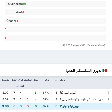
Guilherme
Castilho
Jairo
Carvalho 0.67
Torres 0.62
Óscar
Haret
Ortega
ma 0
Gatica 0.43
stián
الإحصائيات من 2026/27 موسم Liga MX
urado
ca 0
الدوري الميكسيكي الجدول
فريق
ل
٪ فوز
سجل
استقبل
فرق
نقاط
متوسط
الأهداف
كلوب أميريكا
2.00
7
4
1
5
67%
3
1
نادي تيخوانا كزولويتزوكوينتليس دي كاليينتي
1.67
7
3
1
4
67%
3
2
ديبورتيفو تولوكا
3.00
6
3
3
6
67%
3
3