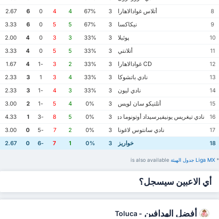
أتلاس غوادالاهارا
2.67
6
0
4
4
67%
3
8
نيكاكسا
3.33
6
0
5
5
67%
3
9
پوئبلا
2.00
4
0
3
3
33%
3
10
أتلانتي
3.33
4
0
5
5
33%
3
11
CD غوادالاهارا
1.67
4
-1
3
2
33%
3
12
نادي باتشوكا
2.33
3
1
3
4
33%
3
13
نادي ليون
2.33
3
-1
4
3
33%
3
14
أتلتيكو سان لويس
3.00
2
-1
5
4
0%
3
15
نادي تيغريس يونيفيرسيداد أوتونوما دي نويفو ليون
4.33
1
-3
8
5
0%
3
16
نادي سانتوس لاغونا
3.00
0
-5
7
2
0%
3
17
خواريز
2.67
0
-6
7
1
0%
3
18
*
Liga MX ‏جدول الهيئة
is also available
أي الاعبين سيسجل؟
أفضل الهدافين
Toluca
-