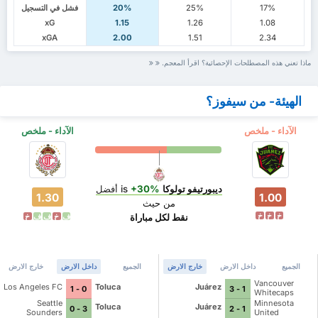
17%
25%
20%
فشل في التسجيل
xG
1.15
1.26
1.08
xGA
2.00
1.51
2.34
ماذا تعني هذه المصطلحات الإحصائية؟ اقرأ المعجم.
الهيئة- من سيفوز؟
الآداء - ملخص
الآداء - ملخص
ديبورتيفو تولوكا
is
+30%
أفضل
1.30
1.00
من حيث
خ
خ
خ
نقط لكل مباراة
ف
خ
ف
ف
خ
الجميع
داخل الارض
خارج الارض
الجميع
داخل الارض
خارج الارض
Vancouver
Los Angeles FC
Toluca
Juárez
0 - 1
1 - 3
Whitecaps
Seattle
Minnesota
Toluca
Juárez
3 - 0
1 - 2
Sounders
United