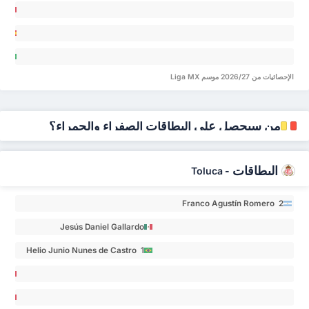
David
el
ca 0
llo 0
andro
ón
orga
íguez
áz 0
ez 0
herme
الإحصائيات من 2026/27 موسم Liga MX
tilho
lho 0
من سيحصل على البطاقات الصفراء والحمراء؟
البطاقات
Toluca
-
Franco Agustín Romero 2
Jesús Daniel Gallardo
Vasconcelos 1
Helio Junio Nunes de Castro 1
nesto
lexis