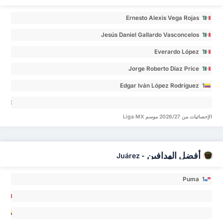
Ernesto Alexis Vega Rojas 1
Jesús Daniel Gallardo Vasconcelos 1
Everardo López 1
Jorge Roberto Díaz Price 1
Edgar Iván López Rodríguez 1
co
ustín
الإحصائيات من 2026/27 موسم Liga MX
ro 0
أفضل الهدافين
Juárez
-
Puma 1
stián
ús
urado