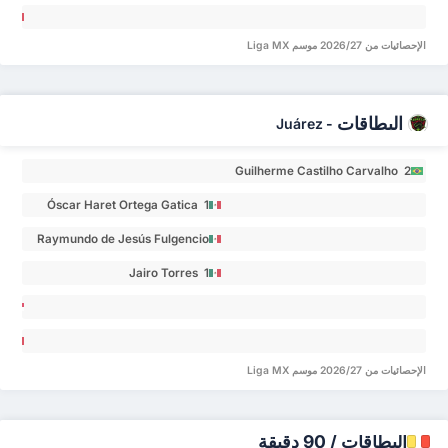
rardo
Vega
ez 0
Jorge
jas 0
الإحصائيات من 2026/27 موسم Liga MX
berto
Díaz
ice 0
البطاقات
Juárez
-
Guilherme Castilho Carvalho 2
Óscar Haret Ortega Gatica 1
Raymundo de Jesús Fulgencio
Román 1
Jairo Torres 1
ma 0
stián
الإحصائيات من 2026/27 موسم Liga MX
urado
ca 0
البطاقات / 90 دقيقة