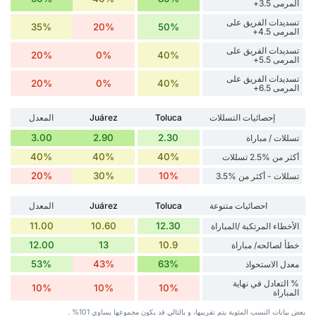
المرمى 3.5+
تسديدات الفريق على
35%
20%
50%
المرمى 4.5+
تسديدات الفريق على
20%
0%
40%
المرمى 5.5+
تسديدات الفريق على
20%
0%
40%
المرمى 6.5+
إحصائيات التسللات
Toluca
Juárez
المعدل
3.00
2.90
2.30
تسللات / مباراة
40%
40%
40%
أكثر من %2.5 تسللات
20%
30%
10%
تسللات - أكثر من %3.5
احصائيات متنوعة
Toluca
Juárez
المعدل
11.00
10.60
12.30
الأخطاء المرتكبة /المباراة
12.00
13
10.9
خطأ لصالحه/ مباراة
53%
43%
63%
معدل الاستحواذ
% التعادل في نهاية
10%
10%
10%
المباراة
بعض بيانات ‏النسب المئوية يتم تقريبها، و بالتالي قد ‏يكون مجموعها يساوي 101% .