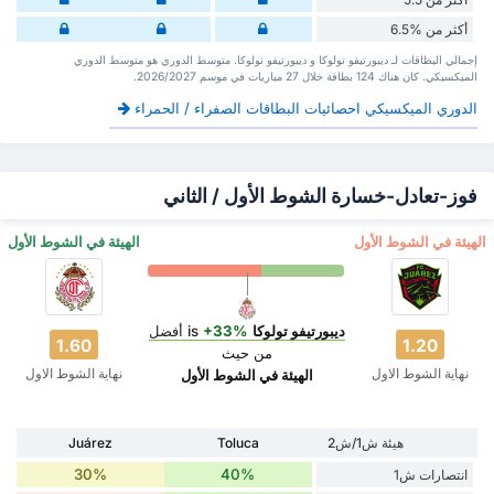
أكثر من %6.5
إجمالي البطاقات لـ ديبورتيفو تولوكا و ديبورتيفو تولوكا. متوسط الدوري هو متوسط الدوري
الميكسيكي. كان هناك 124 بطاقة ‏خلال 27 مباريات في موسم 2026/2027.
الدوري الميكسيكي احصائيات البطاقات الصفراء / الحمراء
فوز-تعادل-خسارة الشوط الأول / الثاني
‏الهيئة في الشوط الأول
‏الهيئة في الشوط الأول
ديبورتيفو تولوكا
is
+33%
أفضل
1.60
1.20
من حيث
نهاية الشوط الاول
نهاية الشوط الاول
‏الهيئة في الشوط الأول
هيئة ش1/ش2
Toluca
Juárez
30%
40%
انتصارات ش1