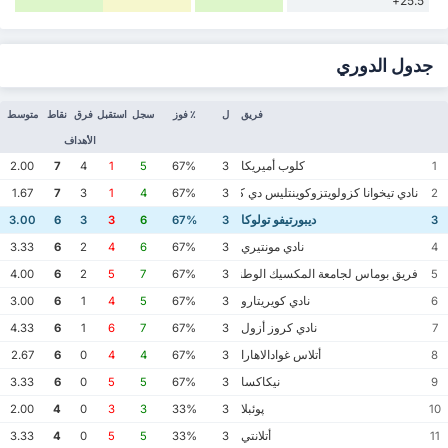
25.5+
جدول الدوري
فريق
ل
٪ فوز
سجل
استقبل
فرق
نقاط
متوسط
الأهداف
كلوب أميريكا
2.00
7
4
1
5
67%
3
1
نادي تيخوانا كزولويتزوكوينتليس دي كاليينتي
1.67
7
3
1
4
67%
3
2
ديبورتيفو تولوكا
3.00
6
3
3
6
67%
3
3
نادي مونتيري
3.33
6
2
4
6
67%
3
4
فريق بوماس لجامعة المكسيك الوطنية المستقلة
4.00
6
2
5
7
67%
3
5
نادي كويريتارو
3.00
6
1
4
5
67%
3
6
نادي كروز أزول
4.33
6
1
6
7
67%
3
7
أتلاس غوادالاهارا
2.67
6
0
4
4
67%
3
8
نيكاكسا
3.33
6
0
5
5
67%
3
9
پوئبلا
2.00
4
0
3
3
33%
3
10
أتلانتي
3.33
4
0
5
5
33%
3
11