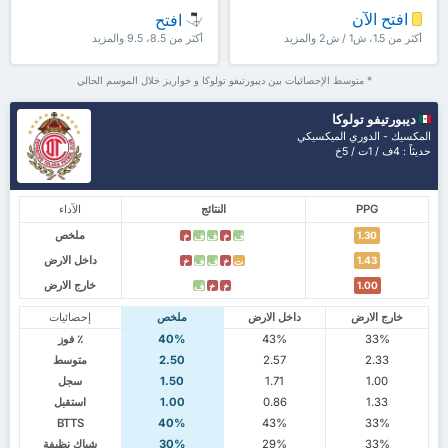
افتح الآن
افتح
أكثر من 1.5، ش1 / ش2 والمزيد
أكثر من 8.5، 9.5 والمزيد
* متوسط الإحصائيات بين ديبورتيفو تولوكا و خواريز خلال الموسم الحالي
ديبورتيفو تولوكا
المكسيك - الدوري الميكسيكي
حديثاً : 4ف / 1ت / 5خ
PPG
النتائج
الآداء
ملخص
1.30
ف
خ
ف
ف
خ
داخل الارض
1.43
ت
خ
ف
ف
خ
خارج الارض
1.00
خ
خ
ف
خارج الارض
داخل الارض
ملخص
إحصائيات
33%
43%
40%
٪ فوز
2.33
2.57
2.50
متوسط
1.00
1.71
1.50
سجل
1.33
0.86
1.00
استقبل
BTTS
40%
43%
33%
33%
29%
30%
شباك نظيفة