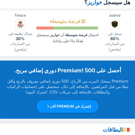
هل سيسجل
خواريز
؟
Toluca
Juárez
فرصة متوسطة
سجل في
شباك نظيفة في
احتمال
فرصة متوسطة
أن
خواريز
سيسجل
30%
80%
هدفًا بناءً على بياناتنا.
من المباريات
من المباريات
(ملخص)
(ملخص)
‏أحصل على Premium! 500 دوري إضافي مربح.
Premium ‏يمنحك المزيد من ‏الأرباح. 500 دوري إضافي معروف بالربح وأقل
تتبعًا من قبل ‏المراهنين. بالإضافة إلى ذلك، ستحصل على إحصائيات الركنيات
والبطاقات بالإضافة إلى تنزيلات CSV. اشترك اليوم!
إشترك في PREMIUM الان
البطاقات