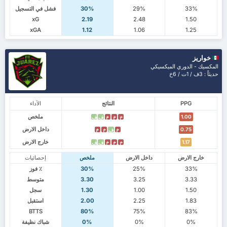
33%
29%
30%
فشل في التسجيل
xG
2.19
2.48
1.50
xGA
1.12
1.06
1.25
خواريز
المكسيك - الدوري الميكسيكي
حديثاً : 3ف / 1ت / 6خ
PPG
النتائج
الآداء
ملخص
1.00
خ
خ
خ
ف
ف
داخل الارض
0.75
خ
ف
خ
خ
خارج الارض
1.17
خ
خ
خ
ف
ف
خارج الارض
داخل الارض
ملخص
إحصائيات
33%
25%
30%
٪ فوز
3.33
3.25
3.30
متوسط
1.50
1.00
1.30
سجل
1.83
2.25
2.00
استقبل
BTTS
80%
75%
83%
0%
0%
0%
شباك نظيفة