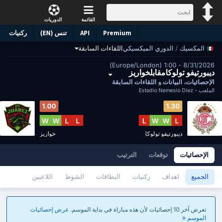
القائمة
الدوريات
Premium
API
تنس (EN)
ركنيات
/
الدوري الميكسيكي
اللقاءات السابقة
المكسيك
8/31/2026 - 1:00 (Europe/London)
ديبورتيفو تولوكامقابلخواريز
الإحصائيات، البيانات و اللقاءات السابقة
الملعب -
Estadio Nemesio Díez
1.00
1.30
W
W
L
L
L
W
W
L
ديبورتيفو تولوكا
خواريز
الإحصائيات
توقعات
الترتيب
الجميع
اهداف
ركنيات
البطاقات
الشوط
اللاعبين
تعرض آخر 10 إحصائيات لأن هذه مباراة في بداية الموسم.
عرض إحصائيات
الموسم