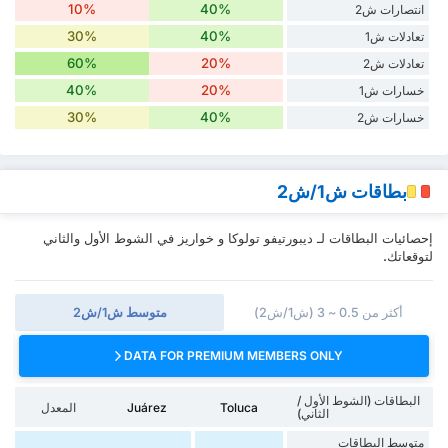
10%
40%
انتصارات ش2
30%
40%
تعادلات ش1
60%
20%
تعادلات ش2
40%
20%
خسارات ش1
30%
40%
خسارات ش2
بطاقات ش1/ش2
إحصائيات البطاقات لـ ديبورتيفو تولوكا و خواريز في الشوط الأول والثاني
لتوقعاتك.
أكثر من 0.5 ~ 3 (ش1/ش2)
متوسط ش1/ش2
DATA FOR PREMIUM MEMBERS ONLY
البطاقات (الشوط الأول /
Toluca
Juárez
المعدل
الثاني)
متوسط البطاقات