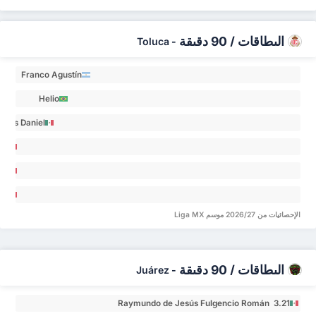
البطاقات / 90 دقيقة
Toluca
-
Franco Agustín
Romero 0.88
Helio
Junio Nunes
esús Daniel
de
Gallardo
Castro 0.62
oncelos 0.44
nesto
lexis
rardo
Vega
ez 0
Jorge
jas 0
الإحصائيات من 2026/27 موسم Liga MX
berto
Díaz
ice 0
البطاقات / 90 دقيقة
Juárez
-
Raymundo de Jesús Fulgencio Román 3.21