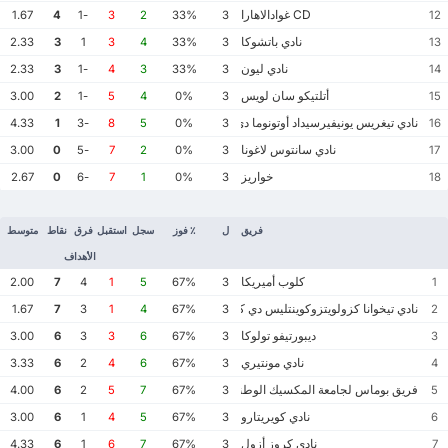
CD غوادالاهارا
1.67
4
-1
3
2
33%
3
12
نادي باتشوكا
2.33
3
1
3
4
33%
3
13
نادي ليون
2.33
3
-1
4
3
33%
3
14
أتلتيكو سان لويس
3.00
2
-1
5
4
0%
3
15
نادي تيغريس يونيفيرسيداد أوتونوما دي نويفو ليون
4.33
1
-3
8
5
0%
3
16
نادي سانتوس لاغونا
3.00
0
-5
7
2
0%
3
17
خواريز
2.67
0
-6
7
1
0%
3
18
فريق
ل
٪ فوز
سجل
استقبل
فرق
نقاط
متوسط
الأهداف
كلوب أميريكا
2.00
7
4
1
5
67%
3
1
نادي تيخوانا كزولويتزوكوينتليس دي كاليينتي
1.67
7
3
1
4
67%
3
2
ديبورتيفو تولوكا
3.00
6
3
3
6
67%
3
3
نادي مونتيري
3.33
6
2
4
6
67%
3
4
فريق بوماس لجامعة المكسيك الوطنية المستقلة
4.00
6
2
5
7
67%
3
5
نادي كويريتارو
3.00
6
1
4
5
67%
3
6
نادي كروز أزول
4.33
6
1
6
7
67%
3
7