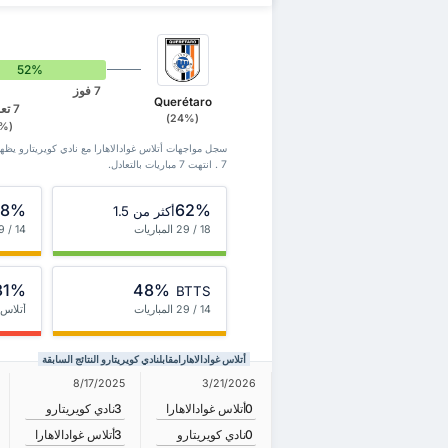
52%
7 فوز
Querétaro
7 تعادلات
(24%)
(24%)
7 . انتهت 7 مباريات بالتعادل.
48%
62%
أكثر من 1.5
18 / 29 المباريات
14 / 29 المباريات
31%
48%
BTTS
14 / 29 المباريات
أتلاس 
أتلاس غوادالاهارامقابلنادي كويريتارو النتائج السابقة
8/17/2025
3/21/2026
0
أتلاس غوادالاهارا
3
نادي كويريتارو
0
نادي كويريتارو
3
أتلاس غوادالاهارا