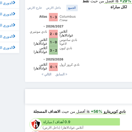
+29%
أفضل
من حيث
نقط
الدوري ا
لكل مباراة
الجميع
داخل الارض
خارج الارض
الدوري الم
Atlas
Columbus
3 - 1
Crew
الدوري المي
2026/2027
أتلاس
نادي مونتيري
0 - 2
غوادالاهارا
الدوري ا
نادي سانتوس
أتلاس
0 - 1
لاغونا
غوادالاهارا
الدوري ال
نادي ليون
أتلاس
2 - 3
غوادالاهارا
2025/2026
نادي كروز أزول
أتلاس
1 - 0
غوادالاهارا
السابق
التالي
نادي كويريتارو
is
+56%
أفضل
من حيث
الاهداف المسجلة
0.9 أهداف / مباراة
أتلاس غوادالاهارا (داخل الارض)