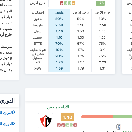
ارض
1.75
خارج الارض
ت
ف
ف
خ
بنتيجة
أتلاس
الفريقان
ات
خارج الارض
داخل الارض
ملخص
إحصائيات
غوادالاهارا ب15
50%
50%
50%
٪ فوز
7 مقابلات بتعادل الفريقين. يقدم فريق
ط
2.50
2.50
2.50
متوسط
ضعيف
عل
1.25
1.50
1.40
سجل
خارج أر
ل
1.25
1.00
1.10
استقبل
BTTS
70%
67%
75%
متوسط ال
يفة
0%
17%
10%
شباك نظيفة
بمعدل تسجي
ي
فشل في
20%
17%
25%
ل
التسجيل
48%
. ف
xG
1.73
1.37
2.29
غوادالاهار
xGA
1.59
1.79
1.31
مقابل 1.75 لفريق نادي كويريتارو خارج أرضه
الدوري
الآداء - ملخص
الدوري ال
1.40
الدوري ا
خ
ف
ف
خ
خ