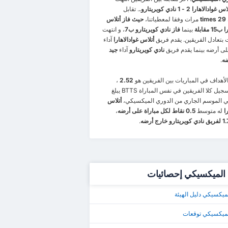
 غوادالاهارا 2 - 1 نادي كويريتارو.
. تقابل
29 times
مرات وفقا لمعطياتنا،
حيث فاز أتلاس
 مقابلة
بينما
فاز نادي كويريتارو ب7
، و انتهت
أتلاس غوادالاهارا
آداء
ى أرضه بينما يقدم فريق
نادي كويريتارو
آداء
جيد
ضه
.
أهداف في المباريات بين الفريقين هو
2.52
،
ل كلا الفريقين في نفس المباراة BTTS يبلغ
ي الموسم الجاري من الدوري الميكسيكي،
أتلاس
ا
له متوسط
0.5 نقاط لكل مباراة على أرضه
،
.
 الميكسيكي إحصائيات
ميكسيكي دليل الهيئة
لميكسيكي توقعات