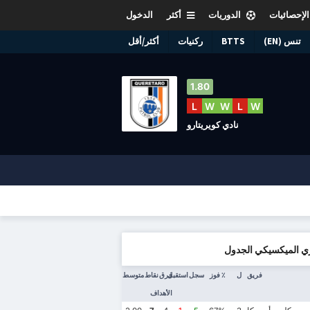
الإحصائيات
الدوريات
أكثر
الدخول
تنس (EN)
BTTS
ركنيات
أكثر/أقل
1.80
L
W
W
L
W
نادي كويريتارو
ي الميكسيكي الجدول
فريق
ل
٪ فوز
سجل
استقبل
فرق
نقاط
متوسط
الأهداف