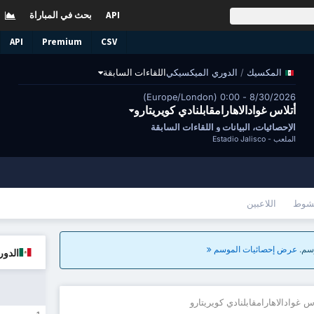
API
بحث في المباراة
API
Premium
CSV
/
الدوري الميكسيكي
اللقاءات السابقة
المكسيك
8/30/2026 - 0:00 (Europe/London)
أتلاس غوادالاهارامقابلنادي كويريتارو
الإحصائيات، البيانات و اللقاءات السابقة
الملعب -
Estadio Jalisco
شوط
اللاعبين
عرض إحصائيات الموسم
الدور
س غوادالاهارامقابلنادي كويريتارو