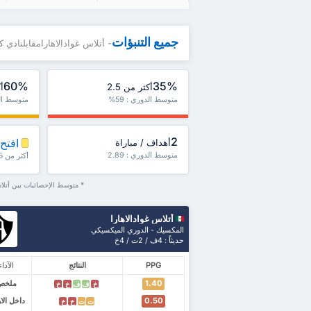
جميع التنبؤات
- أتلاس غوادالاهارامقابلنادي ك
60%
35%
أكثر من 2.5
أك
متوسط الدوري : 59%
متوسط الدو
2
افتح 
أهداف / مباراة
متوسط الدوري : 2.89
أكثر من 1.5، ش1 / ش2 والمزيد
* متوسط الإحصائيات بين أتلاس
أتلاس غوادالاهارا
المكسيك - الدوري الميكسيكي
حديثاً : 4ف / 2ت / 4خ
PPG
النتائج
الآداء
1.40
ملخص
خ
ف
ف
خ
خ
0.50
داخل ال
ت
ت
خ
خ