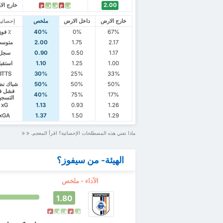
2.00
خارج ال
ف
خ
ف
ف
خ
خارج الارض
داخل الارض
ملخص
إحصائي
67%
0%
40%
٪ فوز
2.17
1.75
2.00
متوس
1.17
0.50
0.90
سجل
1.00
1.25
1.10
استقب
BTTS
30%
25%
33%
50%
50%
50%
شباك نظ
فشل ف
40%
75%
17%
التسجي
xG
1.13
0.93
1.26
xGA
1.37
1.50
1.29
ماذا تعني هذه المصطلحات الإحصائية؟ اقرأ المعجم.
الهيئة- من سيفوز؟
الآداء - ملخص
1.80
ف
خ
ف
ف
خ