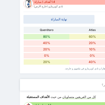
1.4 أهداف / مباراة
نادي كويريتارو (خارج الارض)
نهاية المباراة
Querétaro
Atlas
80%
60%
40%
20%
20%
10%
0%
0%
20%
40%
ارا و نادي كويريتارو في ملعبهم و خارجه.
ر؟
كل من الفريقين متساويان
من حيث
الأهداف المستقبلة