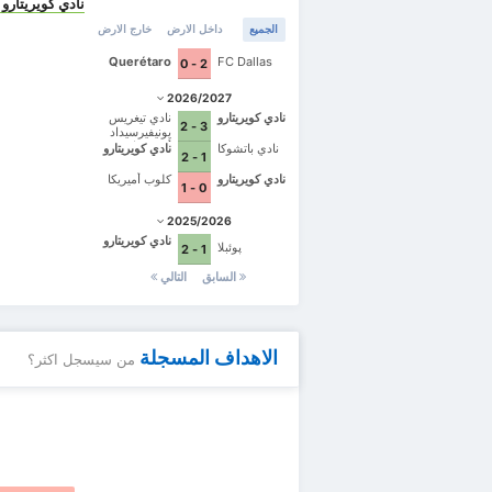
نادي كويريتارو
is
الجميع
داخل الارض
خارج الارض
Querétaro
FC Dallas
2 - 0
2026/2027
نادي كويريتارو
نادي تيغريس
3 - 2
يونيفيرسيداد
أوتونوما دي
نادي باتشوكا
نادي كويريتارو
1 - 2
نويفو ليون
نادي كويريتارو
كلوب أميريكا
0 - 1
2025/2026
نادي كويريتارو
پوئبلا
1 - 2
السابق
التالي
الاهداف المسجلة
من سيسجل اكثر؟