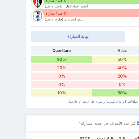
1.1 ضد / مباراة
أتلاس غوادالاهارا (داخل الارض)
1.1 ضد / مباراة
نادي كويريتارو (خارج الارض)
نهاية المباراة
Querétaro
Atlas
90%
50%
20%
40%
0%
20%
0%
0%
10%
50%
وادالاهارا و نادي كويريتارو سواء ‏على ارضه أو خارجها.
كم عدد الأهداف في هذه المباراة؟
داف و BTTS.