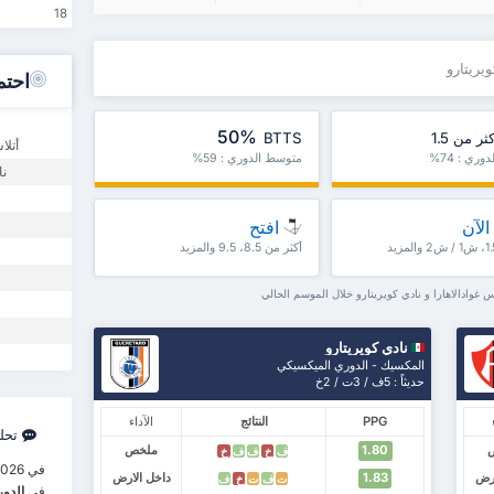
18
ويريتارو
احتم
50%
ثر من 1.5
BTTS
أتلا
ري : 74%
متوسط الدوري : 59%
نا
الآن
افتح
أكثر من 8.5، 9.5 والمزيد
 غوادالاهارا و نادي كويريتارو خلال الموسم الحالي
نادي كويريتارو
المكسيك - الدوري الميكسيكي
حديثاً : 5ف / 3ت / 2خ
PPG
النتائج
الآداء
تحل
1.80
ملخص
ف
خ
ف
ف
خ
في 8/30/2026، سيواجه
ارض
1.83
داخل الارض
ت
ف
ت
خ
ف
في
الدو