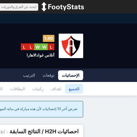
1.40
L
L
W
W
L
أتلاس غوادالاهارا
الإحصائيات
توقعات
الترتيب
الجميع
اهداف
ركنيات
البطاقات
ال
تعرض آخر 10 إحصائيات لأن هذه مباراة في بداية الموسم.
احصائيات H2H / النتائج السابقة
- أتلا