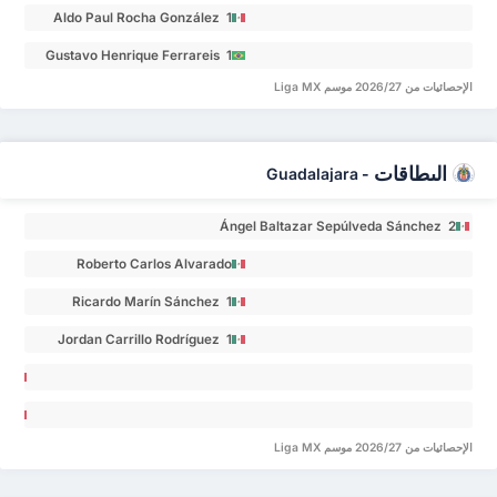
Aldo Paul Rocha González 1
Gustavo Henrique Ferrareis 1
الإحصائيات من 2026/27 موسم Liga MX
البطاقات
Guadalajara
-
Ángel Baltazar Sepúlveda Sánchez 2
Roberto Carlos Alvarado
Hernández 1
Ricardo Marín Sánchez 1
Jordan Carrillo Rodríguez 1
sé
Raúl
go
angel
pillo
الإحصائيات من 2026/27 موسم Liga MX
lar 0
Del
po 0