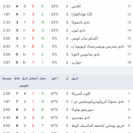
أتلانتي
3.33
4
0
5
5
33%
3
11
CD غوادالاهارا
1.67
4
-1
3
2
33%
3
12
نادي باتشوكا
2.33
3
1
3
4
33%
3
13
نادي ليون
2.33
3
-1
4
3
33%
3
14
أتلتيكو سان لويس
3.00
2
-1
5
4
0%
3
15
نادي تيغريس يونيفيرسيداد أوتونوما دي نويفو ليون
4.33
1
-3
8
5
0%
3
16
نادي سانتوس لاغونا
3.00
0
-5
7
2
0%
3
17
خواريز
2.67
0
-6
7
1
0%
3
18
فريق
ل
٪ فوز
سجل
استقبل
فرق
نقاط
متوسط
الأهداف
كلوب أميريكا
2.00
7
4
1
5
67%
3
1
نادي تيخوانا كزولويتزوكوينتليس دي كاليينتي
1.67
7
3
1
4
67%
3
2
ديبورتيفو تولوكا
3.00
6
3
3
6
67%
3
3
نادي مونتيري
3.33
6
2
4
6
67%
3
4
فريق بوماس لجامعة المكسيك الوطنية المستقلة
4.00
6
2
5
7
67%
3
5