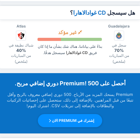
هل سيسجل
CD غوادالاهارا
؟
Atlas
Guadalajara
غير مؤكد
سجل في
شباك نظيفة في
بناءً على بياناتنا، هناك شك بشأن ما إذا كان
40%
70%
فريق
CD غوادالاهارا
سيسجل هدفًا.
من المباريات
من المباريات
(ملخص)
(ملخص)
‏أحصل على Premium! 500 دوري إضافي مربح.
Premium ‏يمنحك المزيد من ‏الأرباح. 500 دوري إضافي معروف بالربح وأقل
تتبعًا من قبل ‏المراهنين. بالإضافة إلى ذلك، ستحصل على إحصائيات الركنيات
والبطاقات بالإضافة إلى تنزيلات CSV. اشترك اليوم!
إشترك في PREMIUM الان