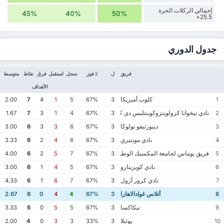
إجمالي الركلات الحرة
45%
40%
50%
25.5+
جدول الدوري
فريق
ل
٪ فوز
سجل
استقبل
فرق
نقاط
متوسط
الأهداف
كلوب أميريكا
2.00
7
4
1
5
67%
3
1
نادي تيخوانا كزولويتزوكوينتليس دي كاليينتي
1.67
7
3
1
4
67%
3
2
ديبورتيفو تولوكا
3.00
6
3
3
6
67%
3
3
نادي مونتيري
3.33
6
2
4
6
67%
3
4
فريق بوماس لجامعة المكسيك الوطنية المستقلة
4.00
6
2
5
7
67%
3
5
نادي كويريتارو
3.00
6
1
4
5
67%
3
6
نادي كروز أزول
4.33
6
1
6
7
67%
3
7
أتلاس غوادالاهارا
2.67
6
0
4
4
67%
3
8
نيكاكسا
3.33
6
0
5
5
67%
3
9
پوئبلا
2.00
4
0
3
3
33%
3
10