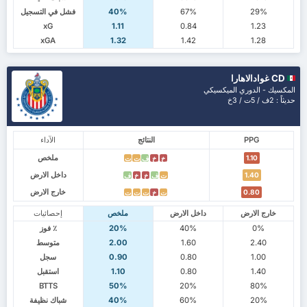
29%
67%
40%
فشل في التسجيل
xG
1.11
0.84
1.23
xGA
1.32
1.42
1.28
CD غوادالاهارا
المكسيك - الدوري الميكسيكي
حديثاً : 2ف / 5ت / 3خ
PPG
النتائج
الآداء
ملخص
1.10
خ
خ
ف
ت
ت
داخل الارض
1.40
ت
ف
خ
خ
ف
خارج الارض
0.80
ت
خ
ت
ت
ت
خارج الارض
داخل الارض
ملخص
إحصائيات
0%
40%
20%
٪ فوز
2.40
1.60
2.00
متوسط
1.00
0.80
0.90
سجل
1.40
0.80
1.10
استقبل
BTTS
50%
20%
80%
20%
60%
40%
شباك نظيفة