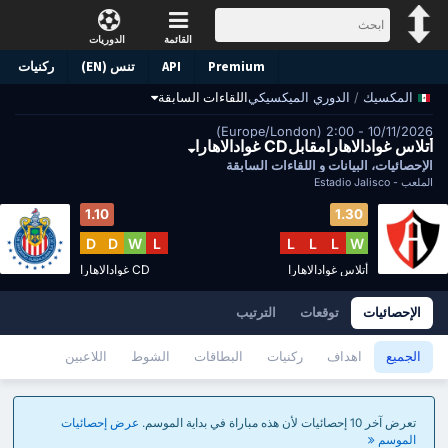
القائمة
الدوريات
Premium
API
تنس (EN)
ركنيات
/
الدوري الميكسيكي
اللقاءات السابقة
المكسيك
10/11/2026 - 2:00 (Europe/London)
أتلاس غوادالاهارامقابلCD غوادالاهارا
الإحصائيات، البيانات و اللقاءات السابقة
الملعب -
Estadio Jalisco
1.10
1.30
D
D
W
L
L
L
L
W
أتلاس غوادالاهارا
CD غوادالاهارا
الإحصائيات
توقعات
الترتيب
الجميع
اهداف
ركنيات
البطاقات
الشوط
اللاعبين
تعرض آخر 10 إحصائيات لأن هذه مباراة في بداية الموسم.
عرض إحصائيات
الموسم