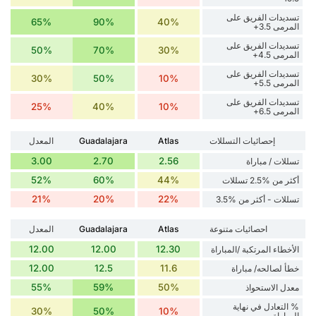
تسديدات الفريق على
65%
90%
40%
المرمى 3.5+
تسديدات الفريق على
50%
70%
30%
المرمى 4.5+
تسديدات الفريق على
30%
50%
10%
المرمى 5.5+
تسديدات الفريق على
25%
40%
10%
المرمى 6.5+
إحصائيات التسللات
Atlas
Guadalajara
المعدل
3.00
2.70
2.56
تسللات / مباراة
52%
60%
44%
أكثر من %2.5 تسللات
21%
20%
22%
تسللات - أكثر من %3.5
احصائيات متنوعة
Atlas
Guadalajara
المعدل
12.00
12.00
12.30
الأخطاء المرتكبة /المباراة
12.00
12.5
11.6
خطأ لصالحه/ مباراة
55%
59%
50%
معدل الاستحواذ
% التعادل في نهاية
30%
50%
10%
المباراة