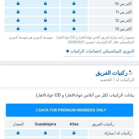
اكثر من 10
اكثر من 11
اكثر من 12
اكثر من 13
‏مجموع ركنية مباراة لفريق أتلاس غوادالاهارا و CD غوادالاهارا. ‏‏ ‏ ‏متوسط الدوري هو متوسط الدوري
الميكسيكي ‏خلال 27 ‏المباريات لموسم 2026/2027.
الدوري الميكسيكي إحصائيات الركنيات
ركنيات الفريق
الركنيات له / للخصم
بيانات الركنيات لكل من أتلاس غوادالاهارا و CD غوادالاهارا.
DATA FOR PREMIUM MEMBERS ONLY
ركنيات الفريق
Atlas
Guadalajara
المعدل
‏ركنيات له / مباراة