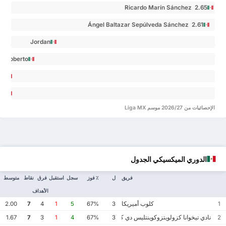
Ricardo Marín Sánchez 2.65
Ángel Baltazar Sepúlveda Sánchez 2.61
Jordan
Carrillo
Roberto
Rodríguez 0.62
los Alvarado
sé
nández 0.33
Raúl
go
angel
pillo
الإحصائيات من 2026/27 موسم Liga MX
lar 0
Del
po 0
الدوري الميكسيكي الجدول
فريق
ل
٪ فوز
سجل
استقبل
فرق
نقاط
متوسط
الأهداف
كلوب أميريكا
2.00
7
4
1
5
67%
3
1
نادي تيخوانا كزولويتزوكوينتليس دي كاليينتي
1.67
7
3
1
4
67%
3
2