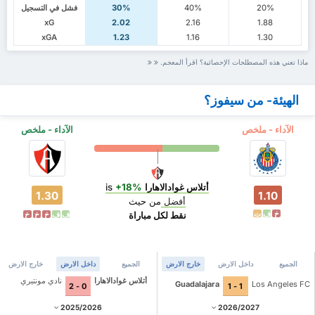
20%
40%
30%
فشل في التسجيل
xG
2.02
2.16
1.88
xGA
1.23
1.16
1.30
ماذا تعني هذه المصطلحات الإحصائية؟ اقرأ المعجم.
الهيئة- من سيفوز؟
الآداء - ملخص
الآداء - ملخص
أتلاس غوادالاهارا
is
+18%
1.30
1.10
أفضل
من حيث
خ
ف
ت
نقط لكل مباراة
ف
ف
خ
خ
خ
الجميع
داخل الارض
خارج الارض
الجميع
داخل الارض
خارج الارض
أتلاس غوادالاهارا
نادي مونتيري
Guadalajara
Los Angeles FC
0 - 2
1 - 1
2025/2026
2026/2027