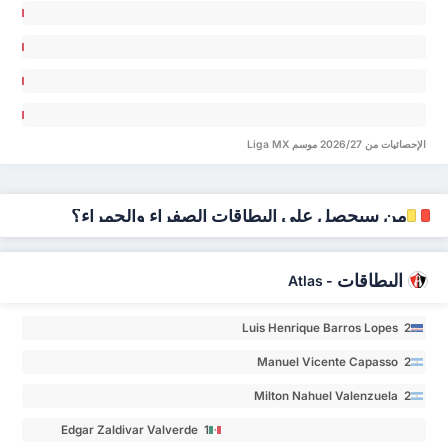
Raúl
go
angel
pillo
an
lar 0
Del
lez 0
ar
po 0
colás
uis
ovea
cisco
الإحصائيات من 2026/27 موسم Liga MX
cía 0
Romo
rón 0
من سيحصل على البطاقات الصفراء والحمراء؟
البطاقات
Atlas
-
Luis Henrique Barros Lopes 2
Manuel Vicente Capasso 2
Milton Nahuel Valenzuela 2
Edgar Zaldivar Valverde 1