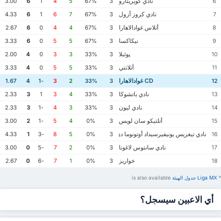
نادي كويريتارو
3.00
6
1
4
5
67%
3
6
نادي كروز أزول
4.33
6
1
6
7
67%
3
7
أتلاس غوادالاهارا
2.67
6
0
4
4
67%
3
8
نيكاكسا
3.33
6
0
5
5
67%
3
9
پوئبلا
2.00
4
0
3
3
33%
3
10
أتلانتي
3.33
4
0
5
5
33%
3
11
CD غوادالاهارا
1.67
4
-1
3
2
33%
3
12
نادي باتشوكا
2.33
3
1
3
4
33%
3
13
نادي ليون
2.33
3
-1
4
3
33%
3
14
أتلتيكو سان لويس
3.00
2
-1
5
4
0%
3
15
نادي تيغريس يونيفيرسيداد أوتونوما دي نويفو ليون
4.33
1
-3
8
5
0%
3
16
نادي سانتوس لاغونا
3.00
0
-5
7
2
0%
3
17
خواريز
2.67
0
-6
7
1
0%
3
18
*
Liga MX ‏جدول الهيئة
is also available
أي الاعبين سيسجل؟