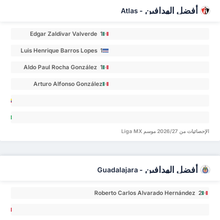
أفضل الهدافين
Atlas
-
Edgar Zaldivar Valverde 1
Luis Henrique Barros Lopes 1
Aldo Paul Rocha González 1
Arturo Alfonso González
González 1
an
José
vo
ata 0
rique
الإحصائيات من 2026/27 موسم Liga MX
eis 0
أفضل الهدافين
Guadalajara
-
Roberto Carlos Alvarado Hernández 2
sé