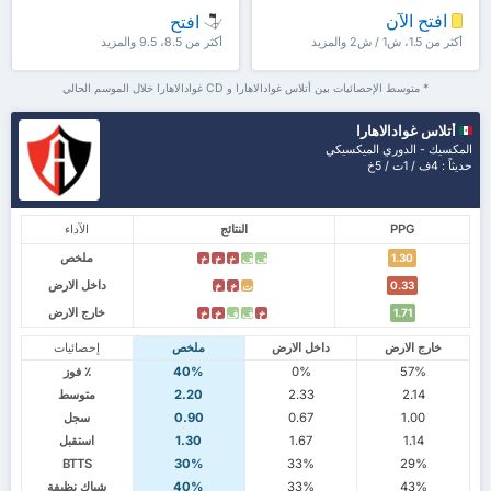
افتح الآن
افتح
أكثر من 1.5، ش1 / ش2 والمزيد
أكثر من 8.5، 9.5 والمزيد
* متوسط الإحصائيات بين أتلاس غوادالاهارا و CD غوادالاهارا خلال الموسم الحالي
أتلاس غوادالاهارا
المكسيك - الدوري الميكسيكي
حديثاً : 4ف / 1ت / 5خ
PPG
النتائج
الآداء
ملخص
1.30
ف
ف
خ
خ
خ
داخل الارض
0.33
ت
خ
خ
خارج الارض
1.71
خ
ف
ف
خ
خ
خارج الارض
داخل الارض
ملخص
إحصائيات
57%
0%
40%
٪ فوز
2.14
2.33
2.20
متوسط
1.00
0.67
0.90
سجل
1.14
1.67
1.30
استقبل
BTTS
30%
33%
29%
43%
33%
40%
شباك نظيفة