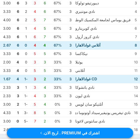
ديبورتيفو تولوكا
3.00
6
3
3
6
67%
3
3
نادي مونتيري
3.33
6
2
4
6
67%
3
4
فريق بوماس لجامعة المكسيك الوطنية المستقلة
4.00
6
2
5
7
67%
3
5
نادي كويريتارو
3.00
6
1
4
5
67%
3
6
نادي كروز أزول
4.33
6
1
6
7
67%
3
7
أتلاس غوادالاهارا
2.67
6
0
4
4
67%
3
8
نيكاكسا
3.33
6
0
5
5
67%
3
9
پوئبلا
2.00
4
0
3
3
33%
3
10
أتلانتي
3.33
4
0
5
5
33%
3
11
CD غوادالاهارا
1.67
4
-1
3
2
33%
3
12
نادي باتشوكا
2.33
3
1
3
4
33%
3
13
نادي ليون
2.33
3
-1
4
3
33%
3
14
أتلتيكو سان لويس
3.00
2
-1
5
4
0%
3
15
نادي تيغريس يونيفيرسيداد أوتونوما دي نويفو ليون
4.33
1
-3
8
5
0%
3
16
نادي سانتوس لاغونا
3.00
0
-5
7
2
0%
3
17
خواريز
2.67
0
-6
7
1
0%
3
18
اشترك في PREMIUM . اربح الان.