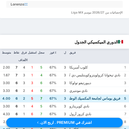
Monreal Morales 0.66
Lorenzo
Faravelli 0.38
الإحصائيات من 2026/27 موسم Liga MX
الدوري الميكسيكي الجدول
فريق
ل
٪ فوز
سجل
استقبل
فرق
نقاط
متوسط
الأهداف
كلوب أميريكا
2.00
7
4
1
5
67%
3
1
نادي تيخوانا كزولويتزوكوينتليس دي كاليينتي
1.67
7
3
1
4
67%
3
2
ديبورتيفو تولوكا
3.00
6
3
3
6
67%
3
3
نادي مونتيري
3.33
6
2
4
6
67%
3
4
فريق بوماس لجامعة المكسيك الوطنية المستقلة
4.00
6
2
5
7
67%
3
5
نادي كويريتارو
3.00
6
1
4
5
67%
3
6
نادي كروز أزول
4.33
6
1
6
7
67%
3
7
أتلاس غوادالاهارا
2.67
6
0
4
4
67%
3
8
اشترك في PREMIUM . اربح الان.