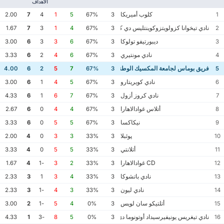
الأهداف
كلوب أميريكا
2.00
7
4
1
5
67%
3
1
نادي تيخوانا كزولويتزوكوينتليس دي كاليينتي
1.67
7
3
1
4
67%
3
2
ديبورتيفو تولوكا
3.00
6
3
3
6
67%
3
3
نادي مونتيري
3.33
6
2
4
6
67%
3
4
فريق بوماس لجامعة المكسيك الوطنية المستقلة
4.00
6
2
5
7
67%
3
5
نادي كويريتارو
3.00
6
1
4
5
67%
3
6
نادي كروز أزول
4.33
6
1
6
7
67%
3
7
أتلاس غوادالاهارا
2.67
6
0
4
4
67%
3
8
نيكاكسا
3.33
6
0
5
5
67%
3
9
پوئبلا
2.00
4
0
3
3
33%
3
10
أتلانتي
3.33
4
0
5
5
33%
3
11
CD غوادالاهارا
1.67
4
-1
3
2
33%
3
12
نادي باتشوكا
2.33
3
1
3
4
33%
3
13
نادي ليون
2.33
3
-1
4
3
33%
3
14
أتلتيكو سان لويس
3.00
2
-1
5
4
0%
3
15
نادي تيغريس يونيفيرسيداد أوتونوما دي نويفو ليون
4.33
1
-3
8
5
0%
3
16