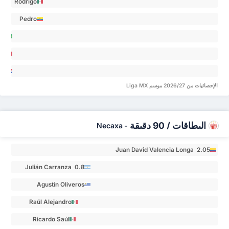
Rodrigo
Romero 0.54
López
Pedro
Quiñones 0.33
Vite 0.33
nho 0
cisco
rt
stián
les 0
الإحصائيات من 2026/27 موسم Liga MX
dova
es 0
البطاقات / 90 دقيقة
Necaxa
-
Juan David Valencia Longa 2.05
Julián Carranza 0.8
Agustín Oliveros
Cano 0.8
Raúl Alejandro
Martínez Ruiz 0.67
Ricardo Saúl