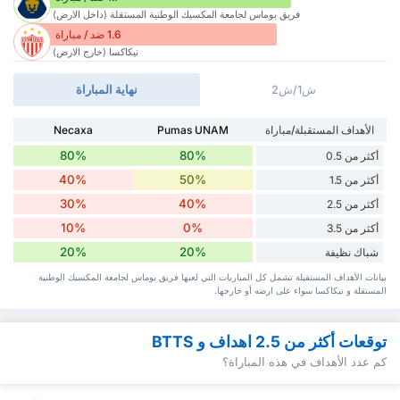
فريق بوماس لجامعة المكسيك الوطنية المستقلة (داخل الارض)
1.6 ضد / مباراة
نيكاكسا (خارج الارض)
ش1/ش2
نهاية المباراة
الأهداف المستقبلة/مباراة
Pumas UNAM
Necaxa
80%
80%
أكثر من 0.5
40%
50%
أكثر من 1.5
30%
40%
أكثر من 2.5
10%
0%
أكثر من 3.5
20%
20%
شباك نظيفة
بيانات الأهداف المستقبلة تشمل كل المباريات التي لعبها فريق بوماس لجامعة المكسيك الوطنية
المستقلة و نيكاكسا سواء ‏على ارضه أو خارجها.
توقعات أكثر من 2.5 اهداف و BTTS
كم عدد الأهداف في هذه المباراة؟