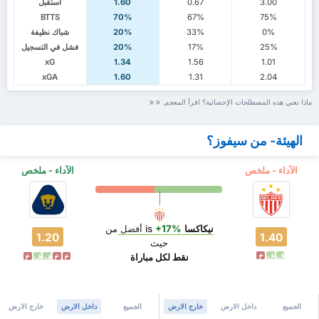
3.00
0.67
1.60
استقبل
BTTS
70%
67%
75%
0%
33%
20%
شباك نظيفة
25%
17%
20%
فشل في التسجيل
xG
1.34
1.56
1.01
xGA
1.60
1.31
2.04
ماذا تعني هذه المصطلحات الإحصائية؟ اقرأ المعجم.
الهيئة- من سيفوز؟
الآداء - ملخص
الآداء - ملخص
نيكاكسا
is
+17%
أفضل
من
1.20
1.40
حيث
ف
ف
خ
نقط لكل مباراة
خ
خ
ف
ف
خ
الجميع
داخل الارض
خارج الارض
الجميع
داخل الارض
خارج الارض