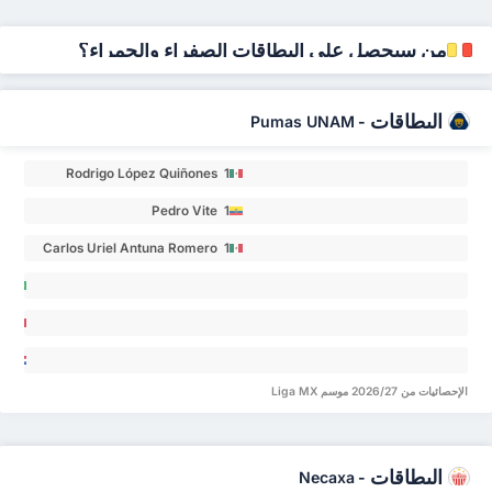
من سيحصل على البطاقات الصفراء والحمراء؟
البطاقات
Pumas UNAM
-
Rodrigo López Quiñones 1
Pedro Vite 1
Carlos Uriel Antuna Romero 1
nho 0
cisco
rt
stián
les 0
الإحصائيات من 2026/27 موسم Liga MX
dova
es 0
البطاقات
Necaxa
-