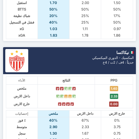
1.50
2.00
1.70
استقبل
BTTS
50%
50%
50%
17%
25%
20%
شباك نظيفة
50%
25%
40%
فشل في التسجيل
xG
1.03
1.11
0.97
xGA
1.83
1.78
1.86
نيكاكسا
المكسيك - الدوري الميكسيكي
حديثاً : 4ف / 2ت / 4خ
PPG
النتائج
الآداء
ملخص
1.40
خ
ف
ف
خ
خ
داخل الارض
2.33
ف
ت
ت
ف
ف
خارج الارض
0.00
خ
خ
خ
خ
خارج الارض
داخل الارض
ملخص
إحصائيات
0%
67%
40%
٪ فوز
3.75
2.33
2.90
متوسط
0.75
1.67
1.30
سجل