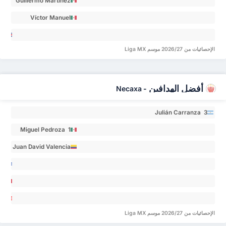
Guillermo Martínez
Ayala 1
Víctor Manuel
Arteaga Camarena 1
eylor
الإحصائيات من 2026/27 موسم Liga MX
as 0
أفضل الهدافين
Necaxa
-
Julián Carranza 3
Miguel Pedroza 1
Juan David Valencia
Longa 1
ustín
xis
veros
cisco
no 0
Peña
aniel
الإحصائيات من 2026/27 موسم Liga MX
ez 0
va 0