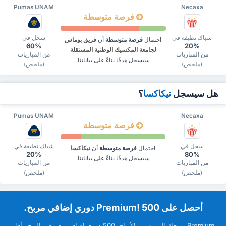
Pumas UNAM
Necaxa
فرصة متوسطة
شباك نظيفة في
سجل في
احتمال
فرصة متوسطة
أن
فريق بوماس
60%
20%
لجامعة المكسيك الوطنية المستقلة
من المباريات
من المباريات
سيسجل هدفًا بناءً على بياناتنا.
(ملخص)
(ملخص)
هل سيسجل
نيكاكسا
؟
Pumas UNAM
Necaxa
فرصة متوسطة
سجل في
شباك نظيفة في
احتمال
فرصة متوسطة
أن
نيكاكسا
20%
80%
سيسجل هدفًا بناءً على بياناتنا.
من المباريات
من المباريات
(ملخص)
(ملخص)
‏أحصل على Premium! 500 دوري إضافي مربح.
Premium ‏يمنحك المزيد من ‏الأرباح. 500 دوري إضافي معروف بالربح وأقل