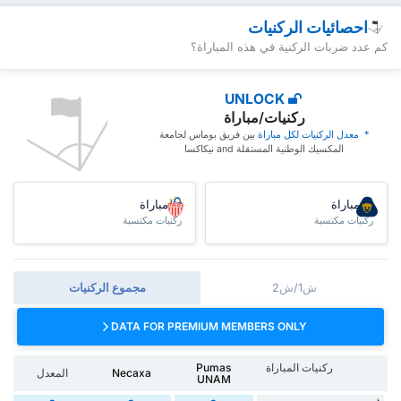
احصائيات الركنيات
كم عدد ضربات الركنية في هذه المباراة؟
UNLOCK
ركنيات/مباراة
* ‏ ‏معدل الركنيات لكل مباراة
‏بين فريق بوماس لجامعة
المكسيك الوطنية المستقلة and نيكاكسا
/مباراة
/مباراة
ركنيات مكتسبة
ركنيات مكتسبة
ش1/ش2
مجموع الركنيات
DATA FOR PREMIUM MEMBERS ONLY
ركنيات المباراة
Pumas
Necaxa
المعدل
UNAM