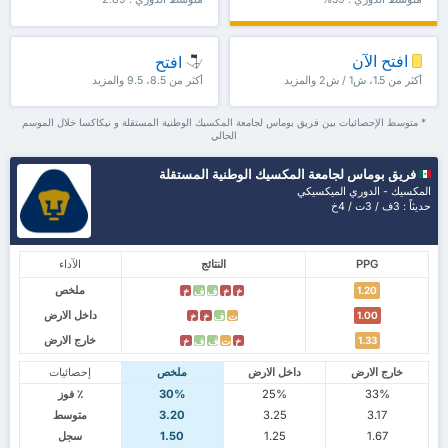
افتح الآن
افتح
أكثر من 1.5، ش1 / ش2 والمزيد
أكثر من 8.5، 9.5 والمزيد
* متوسط الإحصائيات بين فريق بوماس لجامعة المكسيك الوطنية المستقلة و نيكاكسا خلال الموسم
الحالي
فريق بوماس لجامعة المكسيك الوطنية المستقلة
المكسيك - الدوري الميكسيكي
حديثاً : 3ف / 3ت / 4خ
PPG
النتائج
الآداء
ملخص
1.20
خ
خ
ف
ف
خ
داخل الارض
1.00
ت
ف
خ
خ
خارج الارض
1.33
خ
ت
ف
ف
خ
خارج الارض
داخل الارض
ملخص
إحصائيات
33%
25%
30%
٪ فوز
3.17
3.25
3.20
متوسط
1.67
1.25
1.50
سجل