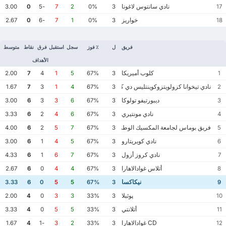
نادي سانتوس لاغونا
3.00
0
-5
7
2
0%
3
17
خواريز
2.67
0
-6
7
1
0%
3
18
فريق
ل
٪ فوز
سجل
استقبل
فرق
نقاط
متوسط
الأهداف
كلوب أميريكا
2.00
7
4
1
5
67%
3
1
نادي تيخوانا كزولويتزوكوينتليس دي كاليينتي
1.67
7
3
1
4
67%
3
2
ديبورتيفو تولوكا
3.00
6
3
3
6
67%
3
3
نادي مونتيري
3.33
6
2
4
6
67%
3
4
فريق بوماس لجامعة المكسيك الوطنية المستقلة
4.00
6
2
5
7
67%
3
5
نادي كويريتارو
3.00
6
1
4
5
67%
3
6
نادي كروز أزول
4.33
6
1
6
7
67%
3
7
أتلاس غوادالاهارا
2.67
6
0
4
4
67%
3
8
نيكاكسا
3.33
6
0
5
5
67%
3
9
پوئبلا
2.00
4
0
3
3
33%
3
10
أتلانتي
3.33
4
0
5
5
33%
3
11
CD غوادالاهارا
1.67
4
-1
3
2
33%
3
12