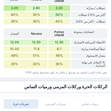
UNAM
3.00
2.60
3.30
تسللات / مباراة
40%
30%
50%
أكثر من %2.5 تسللات
35%
30%
40%
تسللات - أكثر من %3.5
احصائيات متنوعة
Pumas
Necaxa
المعدل
UNAM
12.00
12.50
12.30
الأخطاء المرتكبة /المباراة
10.00
11.8
8.7
خطأ لصالحه/ مباراة
49%
51%
46%
معدل الاستحواذ
% التعادل في نهاية
25%
20%
30%
المباراة
بعض بيانات ‏النسب المئوية يتم تقريبها، و بالتالي قد ‏يكون مجموعها يساوي 101% .
الركلات الحرة وركلات المرمى ورميات التماس
رميات تماس
ضربات المرمى
‏ضربات حرة