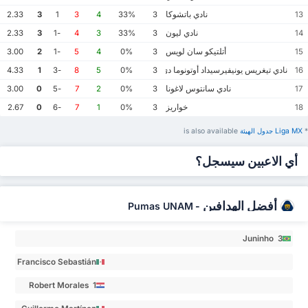
نادي باتشوكا
2.33
3
1
3
4
33%
3
13
نادي ليون
2.33
3
-1
4
3
33%
3
14
أتلتيكو سان لويس
3.00
2
-1
5
4
0%
3
15
نادي تيغريس يونيفيرسيداد أوتونوما دي نويفو ليون
4.33
1
-3
8
5
0%
3
16
نادي سانتوس لاغونا
3.00
0
-5
7
2
0%
3
17
خواريز
2.67
0
-6
7
1
0%
3
18
*
Liga MX ‏جدول الهيئة
is also available
أي الاعبين سيسجل؟
أفضل الهدافين
Pumas UNAM
-
Juninho 3
Francisco Sebastián
Córdova Reyes 1
Robert Morales 1