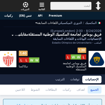
القائمة
الدوريات
Premium
API
تنس (EN)
ركنيات
/
الدوري الميكسيكي
اللقاءات السابقة
المكسيك
8/24/2026 - 2:00 (Europe/London)
فريق بوماس لجامعة المكسيك الوطنية المستقلةمقابلنيكاكسا
الإحصائيات، البيانات و اللقاءات السابقة
الملعب -
Estadio Olímpico de Universitario
1.20
1.40
L
W
W
L
L
L
W
W
فريق بوماس لجامعة
المكسيك الوطنية
نيكاكسا
المستقلة
الإحصائيات
توقعات
الترتيب
الجميع
اهداف
ركنيات
البطاقات
الشوط
اللاعبين