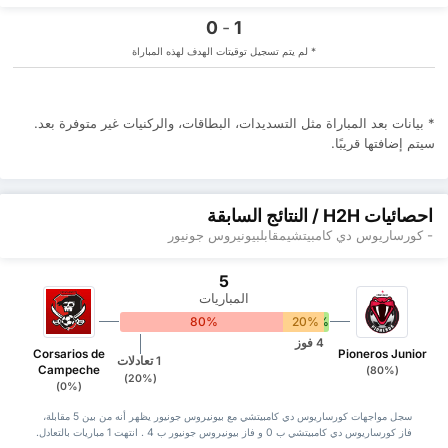
0
-
1
* لم يتم تسجيل توقيتات الهدف لهذه المباراة
* بيانات بعد المباراة مثل التسديدات، البطاقات، والركنيات ‏غير متوفرة بعد.
سيتم إضافتها قريبًا.
احصائيات H2H / النتائج السابقة
- كورساريوس دي كامبيتشيمقابلبيونيروس جونيور
5
المباريات
80%
20%
0%
4 فوز
Corsarios de
Pioneros Junior
1 تعادلات
Campeche
(80%)
(20%)
(0%)
سجل مواجهات كورساريوس دي كامبيتشي مع بيونيروس جونيور يظهر أنه من بين 5 ‏مقابلة،
فاز كورساريوس دي كامبيتشي ب 0 و فاز بيونيروس جونيور ب 4 . انتهت 1 مباريات بالتعادل.