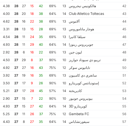
هالكونيس نيجروس
4.38
28
27
15
42
69%
13
42
Club Atletico Toltecas
4.00
28
20
18
38
64%
14
43
ألاموس
4.62
28
16
22
38
69%
13
44
هوجار ماتاموروس
3.31
28
13
15
28
69%
13
45
سيلڤا كانيرا
4.54
28
11
24
35
69%
13
46
جويريروس رينوزا
4.93
28
11
29
40
64%
14
47
ليون جين
2.92
28
6
16
22
69%
13
48
تريبو دي سيوداد جواريز
4.50
27
29
8
37
90%
10
49
تاباتيوس سوكر
4.92
27
27
16
43
75%
12
50
سانغري دي كامبيون
3.92
27
19
16
35
69%
13
51
إستوديانتس كويريتارو
3.50
27
17
9
26
90%
10
52
كاديريختة
5.21
27
17
28
45
57%
14
53
بيونيروس جونيور
2.90
27
15
7
22
90%
10
54
كويريتارو 3D
4.93
27
15
27
42
64%
14
55
Gambeta FC
5.25
27
11
26
37
75%
12
56
سيفورتشاباس
4.43
27
8
27
35
64%
14
57