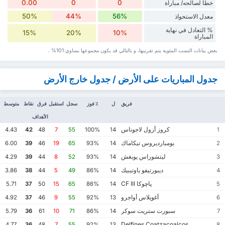
0.00
0
0
خطأ لصالحه/ مباراة
50%
44%
56%
معدل الاستحواذ
% التعادل في نهاية
15%
20%
10%
المباراة
بعض بيانات ‏النسب المئوية يتم تقريبها، و بالتالي قد ‏يكون مجموعها يساوي 101% .
جدول المباريات على الأرض / جدول خارج الأرض
فريق
ل
٪ فوز
سجل
استقبل
فرق
نقاط
متوسط
الأهداف
كروز أزول لاجوناس
4.43
42
48
7
55
100%
14
1
بومبارديروس تيكاماك
6.00
39
46
19
65
93%
14
2
ليتشوزاس يوبغش
4.29
39
44
8
52
93%
14
3
ديبورتيفو ياوتيبيك
3.86
38
44
5
49
86%
14
4
پاچوكا CF III
5.71
37
50
15
65
86%
14
5
أغويلاس أواجرو
4.92
37
46
9
55
92%
13
6
سبورت ستريت سوكر
5.79
36
61
10
71
86%
14
7
Delfines Coatzacoalcos
4.77
36
48
7
55
92%
13
8