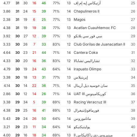
آزتيكاس إيه إم إف
4.77
31
30
16
46
77%
13
25
Chapulineros II
3.86
31
24
15
39
71%
14
26
Magos
2.38
31
19
6
25
77%
13
27
Acatlan Cuauhtemoc FC
4.38
31
19
19
38
77%
13
28
سي فور سي بلانكو
3.92
30
27
12
39
77%
13
29
Club Gorilas de Juanacatlan II
3.33
30
26
7
33
83%
12
30
Cantera Coka
4.64
30
23
21
44
71%
14
31
تشاراليس تشابالا
4.33
30
20
16
36
83%
12
32
Irapuato Olimpo
4.79
30
19
24
43
64%
14
33
إيريتيلاس
3.38
30
18
13
31
77%
13
34
سان خوسيه ديل أرينال
4.14
30
14
22
36
71%
14
35
كوريكامينوس UAT III
2.86
30
12
14
26
71%
14
36
Racing Veracruz III
3.38
29
34
5
39
69%
13
37
فورمافوتإنتيغرال
4.38
29
25
16
41
69%
13
38
ماتاموروس
5.43
29
24
26
50
64%
14
39
پوليتيكنيكو
3.21
29
23
11
34
64%
14
40
مينيروس دي زاكاتيكاس II
4.00
29
16
18
34
69%
13
41