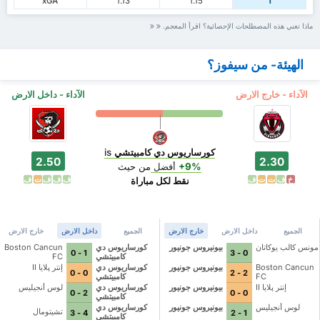
xGA
1.13
1.15
1
ماذا تعني هذه المصطلحات الإحصائية؟ اقرأ المعجم.
الهيئة- من سيفوز؟
الآداء - خارج الارض
الآداء - داخل الارض
كورساريوس دي كامبيتشي
is
2.50
2.30
+9%
أفضل
من حيث
خ
ف
ت
ت
ف
ف
ف
ف
ت
ف
نقط لكل مباراة
الجميع
داخل الارض
خارج الارض
الجميع
داخل الارض
خارج الارض
مونس كالب يوكاتان
بيونيروس جونيور
كورساريوس دي
Boston Cancun
1 - 0
0 - 3
كامبيتشي
FC
Boston Cancun
بيونيروس جونيور
كورساريوس دي
إنتر پلايا II
0 - 0
2 - 2
FC
كامبيتشي
إنتر پلايا II
بيونيروس جونيور
كورساريوس دي
لوس أنجيليس
2 - 0
0 - 0
كامبيتشي
لوس أنجيليس
بيونيروس جونيور
كورساريوس دي
تشيتومال
4 - 3
1 - 2
كامبيتشي