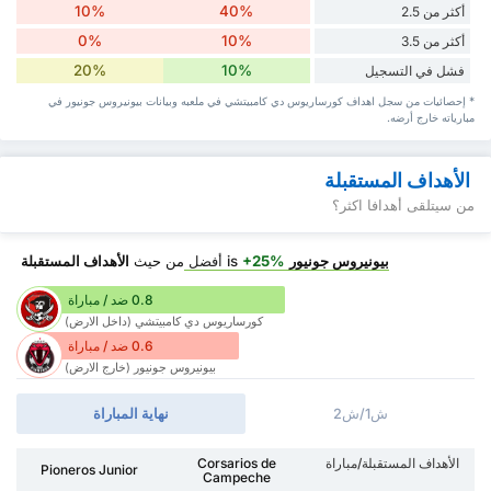
10%
40%
أكثر من 2.5
0%
10%
أكثر من 3.5
20%
10%
فشل في التسجيل
* إحصائيات من سجل اهداف كورساريوس دي كامبيتشي في ملعبه وبيانات بيونيروس جونيور في
مبارياته خارج أرضه.
الأهداف المستقبلة
من سيتلقى أهدافا اكثر؟
بيونيروس جونيور
is
+25%
أفضل
من حيث
الأهداف المستقبلة
0.8 ضد / مباراة
كورساريوس دي كامبيتشي (داخل الارض)
0.6 ضد / مباراة
بيونيروس جونيور (خارج الارض)
ش1/ش2
نهاية المباراة
الأهداف المستقبلة/مباراة
Corsarios de
Pioneros Junior
Campeche