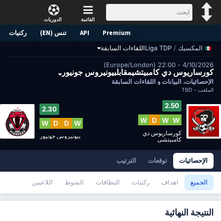
القائمة
الدوريات
Premium
API
تنس (EN)
ركنيات
/
Liga TDP
اللقاءات السابقة
المكسيك
4/10/2026 - 22:00 (Europe/London)
كورساريوس دي كامبيتشيمقابلبيونيروس جونيور
الإحصائيات، البيانات و اللقاءات السابقة
الملعب -
TBD
2.50
2.30
W
D
W
W
W
D
D
W
كورساريوس دي
بيونيروس جونيور
كامبيتشي
الإحصائيات
توقعات
الترتيب
الجميع
اهداف
ركنيات
البطاقات
الشوط
اللاعبين
النتيجة النهائية