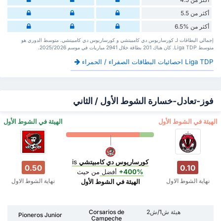
أكثر من 5.5
أكثر من %6.5
إجمالي البطاقات لـ كورساريوس دي كامبيتشي و كورساريوس دي كامبيتشي. متوسط الدوري هو
متوسط Liga TDP. كان هناك 201 بطاقة ‏خلال 2941 مباريات في موسم 2025/2026.
Liga TDP احصائيات البطاقات الصفراء / الحمراء
فوز-تعادل-خسارة الشوط الأول / الثاني
‏الهيئة في الشوط الأول
‏الهيئة في الشوط الأول
كورساريوس دي كامبيتشي
is
0.50
0.10
+400%
أفضل
من حيث
نهاية الشوط الاول
نهاية الشوط الاول
‏الهيئة في الشوط الأول
هيئة ش1/ش2
Corsarios de
Pioneros Junior
Campeche