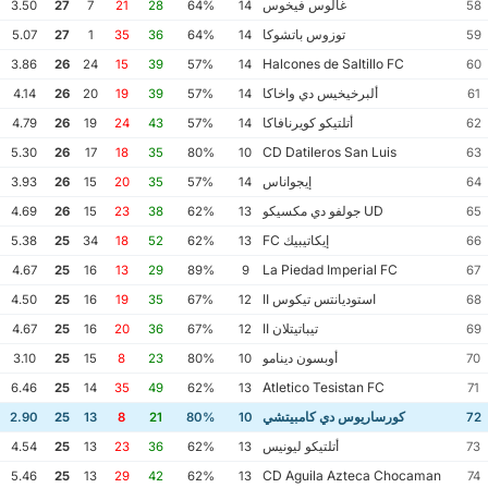
غالوس فيخوس
3.50
27
7
21
28
64%
14
58
توزوس باتشوكا
5.07
27
1
35
36
64%
14
59
Halcones de Saltillo FC
3.86
26
24
15
39
57%
14
60
ألبرخيخيس دي واخاكا
4.14
26
20
19
39
57%
14
61
أتلتيكو كويرنافاكا
4.79
26
19
24
43
57%
14
62
CD Datileros San Luis
5.30
26
17
18
35
80%
10
63
إيجواناس
3.93
26
15
20
35
57%
14
64
UD جولفو دي مكسيكو
4.69
26
15
23
38
62%
13
65
إيكاتيبيك FC
5.38
25
34
18
52
62%
13
66
La Piedad Imperial FC
4.67
25
16
13
29
89%
9
67
استوديانتس تيكوس II
4.50
25
16
19
35
67%
12
68
تيباتيتلان II
4.67
25
16
20
36
67%
12
69
أوبسون دينامو
3.10
25
15
8
23
80%
10
70
Atletico Tesistan FC
6.46
25
14
35
49
62%
13
71
كورساريوس دي كامبيتشي
2.90
25
13
8
21
80%
10
72
أتلتيكو ليونيس
4.54
25
13
23
36
62%
13
73
CD Aguila Azteca Chocaman
5.46
25
13
29
42
62%
13
74