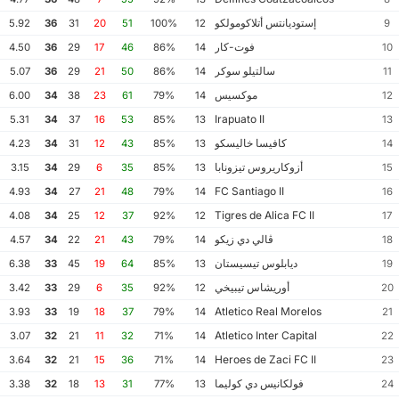
إستوديانتس أتلاكومولكو
5.92
36
31
20
51
100%
12
9
فوت-كار
4.50
36
29
17
46
86%
14
10
سالتيلو سوكر
5.07
36
29
21
50
86%
14
11
موكسيس
6.00
34
38
23
61
79%
14
12
Irapuato II
5.31
34
37
16
53
85%
13
13
كافيسا خاليسكو
4.23
34
31
12
43
85%
13
14
أزوكاريروس تيزونابا
3.15
34
29
6
35
85%
13
15
FC Santiago II
4.93
34
27
21
48
79%
14
16
Tigres de Alica FC II
4.08
34
25
12
37
92%
12
17
ڤالي دي زيكو
4.57
34
22
21
43
79%
14
18
ديابلوس تيسيستان
6.38
33
45
19
64
85%
13
19
أوريشاس تيبيخي
3.42
33
29
6
35
92%
12
20
Atletico Real Morelos
3.93
33
19
18
37
79%
14
21
Atletico Inter Capital
3.07
32
21
11
32
71%
14
22
Heroes de Zaci FC II
3.64
32
21
15
36
71%
14
23
فولكانيس دي كوليما
3.38
32
18
13
31
77%
13
24