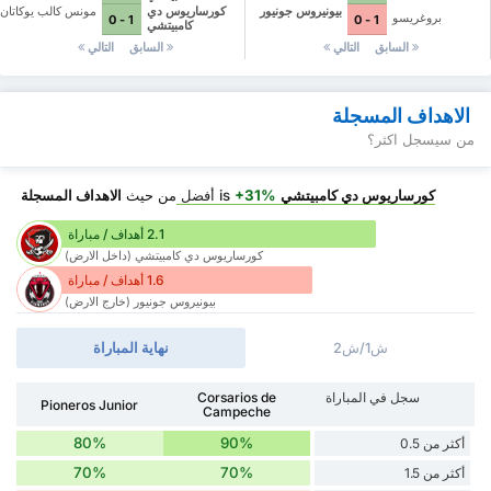
بيونيروس جونيور
كورساريوس دي
مونس كالب يوكاتان
بروغريسو
1 - 0
1 - 0
كامبيتشي
السابق
التالي
السابق
التالي
الاهداف المسجلة
من سيسجل اكثر؟
كورساريوس دي كامبيتشي
is
+31%
أفضل
من حيث
الاهداف المسجلة
2.1 أهداف / مباراة
كورساريوس دي كامبيتشي (داخل الارض)
1.6 أهداف / مباراة
بيونيروس جونيور (خارج الارض)
ش1/ش2
نهاية المباراة
سجل في المباراة
Corsarios de
Pioneros Junior
Campeche
80%
90%
أكثر من 0.5
70%
70%
أكثر من 1.5