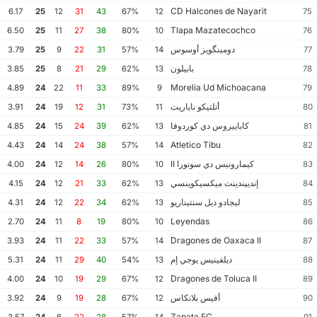
CD Halcones de Nayarit
6.17
25
12
31
43
67%
12
75
Tlapa Mazatecochco
6.50
25
11
27
38
80%
10
76
دومينگويز أوسوس
3.79
25
9
22
31
57%
14
77
بابيلون
3.85
25
8
21
29
62%
13
78
Morelia Ud Michoacana
4.89
24
22
11
33
89%
9
79
أتلتيكو ناياريت
3.91
24
19
12
31
73%
11
80
كاباييروس دي كوردوفا
4.85
24
15
24
39
62%
13
81
Atletico Tibu
4.43
24
14
24
38
57%
14
82
كيمارونيس دي سونورا II
4.00
24
12
14
26
80%
10
83
إنديپندينت ميكسيكوينسي
4.15
24
12
21
33
62%
13
84
ليجادو ديل سنتيناريو
4.31
24
12
22
34
62%
13
85
Leyendas
2.70
24
11
8
19
80%
10
86
Dragones de Oaxaca II
3.93
24
11
22
33
57%
14
87
ديلفينيس يوجي إم
5.31
24
11
29
40
54%
13
88
Dragones de Toluca II
4.00
24
10
19
29
67%
12
89
أفيس بلانكاس
3.92
24
9
19
28
67%
12
90
Zapata FC
3.57
24
6
22
28
57%
14
91