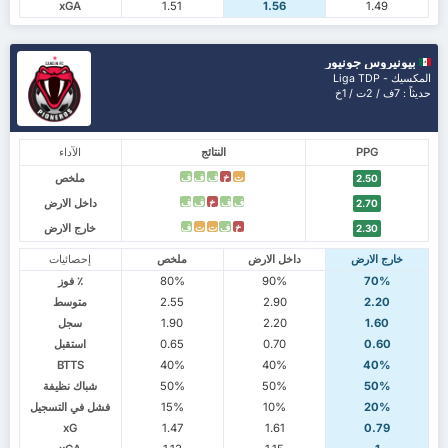
xGA
1.51
1.56
1.49
بيونيروس جونيور
المكسيك - Liga TDP
حديثاً : 7ف / 2ت / 1خ
PPG
النتائج
الآداء
ملخص
ت
خ
ف
ف
ف
2.50
داخل الارض
ف
ف
خ
ف
ف
2.70
خارج الارض
خ
ف
ت
ت
ف
2.30
خارج الارض
داخل الارض
ملخص
إحصائيات
70%
90%
80%
٪ فوز
2.20
2.90
2.55
متوسط
1.60
2.20
1.90
سجل
0.60
0.70
0.65
استقبل
BTTS
40%
40%
40%
50%
50%
50%
شباك نظيفة
20%
10%
15%
فشل في التسجيل
xG
1.47
1.61
0.79