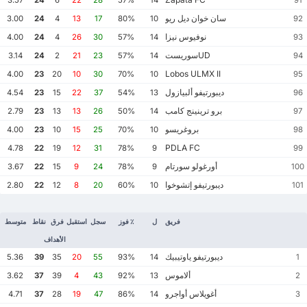
سان خوان ديل ريو
3.00
24
4
13
17
80%
10
92
نوفيوس نيزا
4.00
24
4
26
30
57%
14
93
UDسوريست
3.14
24
2
21
23
57%
14
94
Lobos ULMX II
4.00
23
20
10
30
70%
10
95
ديبورتيفو ألبيازول
4.54
23
15
22
37
54%
13
96
برو ترينينج كامب
2.79
23
13
13
26
50%
14
97
بروغريسو
4.00
23
10
15
25
70%
10
98
PDLA FC
4.78
22
19
12
31
78%
9
99
أورغولو سورتام
3.67
22
15
9
24
78%
9
100
ديبورتيفو إتشوخوا
2.80
22
12
8
20
60%
10
101
فريق
ل
٪ فوز
سجل
استقبل
فرق
نقاط
متوسط
الأهداف
ديبورتيفو ياوتيبيك
5.36
39
35
20
55
93%
14
1
ألاموس
3.62
37
39
4
43
92%
13
2
أغويلاس أواجرو
4.71
37
28
19
47
86%
14
3