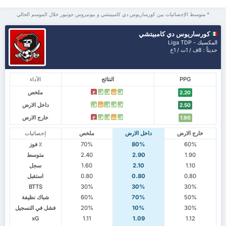
* متوسط الإحصائيات بين كورساريوس دي كامبيتشي و بيونيروس جونيور خلال الموسم الحالي
كورساريوس دي كامبيتشي
المكسيك - Liga TDP
حديثاً : 8ف / 1ت / 1خ
PPG
النتائج
الآداء
ملخص
ف
ت
ف
ف
خ
2.20
داخل الارض
ف
ف
ف
ت
ف
2.50
خارج الارض
ف
ت
ف
ف
خ
1.90
خارج الارض
داخل الارض
ملخص
إحصائيات
60%
80%
70%
٪ فوز
1.90
2.90
2.40
متوسط
1.10
2.10
1.60
سجل
0.80
0.80
0.80
استقبل
BTTS
30%
30%
30%
50%
70%
60%
شباك نظيفة
30%
10%
20%
فشل في التسجيل
xG
1.11
1.09
1.12