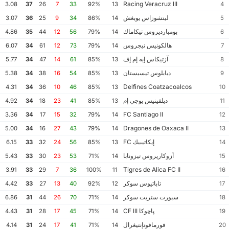
Racing Veracruz III
3.08
37
26
7
33
92%
13
4
ليتشوزاس يوبغش
3.07
36
25
9
34
86%
14
5
بومبارديروس تيكاماك
4.86
35
44
12
56
79%
14
6
هالكونيس نيجروس
6.07
34
61
12
73
79%
14
7
آزتيكاس إيه إم إف
5.77
34
47
14
61
85%
13
8
ديابلوس تيسيستان
5.38
34
38
16
54
85%
13
9
Delfines Coatzacoalcos
4.31
34
36
10
46
85%
13
10
ديلفينيس يوجي إم
4.92
34
18
23
41
85%
13
11
FC Santiago II
3.36
34
17
15
32
79%
14
12
Dragones de Oaxaca II
5.00
34
16
27
43
79%
14
13
إيكاتيبيك FC
6.15
33
32
24
56
85%
13
14
أزوكاريروس تيزونابا
5.43
33
30
23
53
71%
14
15
Tigres de Alica FC II
3.91
33
29
7
36
100%
11
16
تاباتيوس سوكر
4.42
33
27
13
40
92%
12
17
سبورت ستريت سوكر
6.86
31
44
26
70
71%
14
18
پاچوكا CF III
4.43
31
28
17
45
71%
14
19
فورمافوتإنتيغرال
4.14
31
24
17
41
71%
14
20