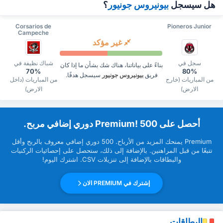
هل سيسجل
بيونيروس جونيور
؟
Corsarios de
Pioneros Junior
Campeche
غير مؤكد
سجل في
شباك نظيفة في
بناءً على بياناتنا، هناك شك بشأن ما إذا كان
70%
80%
فريق
بيونيروس جونيور
سيسجل هدفًا.
من المباريات (خارج
من المباريات (داخل
الارض)
الارض)
‏أحصل على Premium! 500 دوري إضافي مربح.
Premium ‏يمنحك المزيد من ‏الأرباح. 500 دوري إضافي معروف بالربح وأقل
تتبعًا من قبل ‏المراهنين. بالإضافة إلى ذلك، ستحصل على إحصائيات الركنيات
والبطاقات بالإضافة إلى تنزيلات CSV. اشترك اليوم!
إشترك في PREMIUM الان
البطاقات