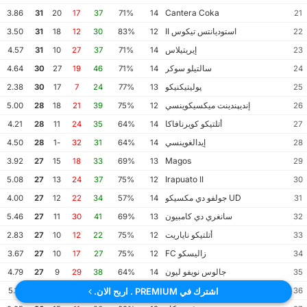
Cantera Coka
3.86
31
20
17
37
71%
14
21
استوديانتس تيكوس II
3.50
31
18
12
30
83%
12
22
إيريتيلاس
4.57
31
10
27
37
71%
14
23
سالتيلو سوكر
4.64
30
27
19
46
71%
14
24
پوليتيكنيكو
2.38
30
17
7
24
77%
13
25
إنديپندينت ميكسيكوينسي
5.00
28
18
21
39
75%
12
26
أتلتيكو كويرنافاكا
4.21
28
11
24
35
64%
14
27
إيدالغوينسي
4.50
28
-1
32
31
64%
14
28
Magos
3.92
27
15
18
33
69%
13
29
Irapuato II
5.08
27
13
24
37
75%
12
30
UD جولفو دي مكسيكو
4.00
27
12
22
34
57%
14
31
سانغري دي كامبيون
5.46
27
11
30
41
69%
13
32
أتلتيكو ناياريت
2.83
27
10
12
22
75%
12
33
زاليسكو FC
3.67
27
10
17
27
75%
12
34
جالوس نويفو ليون
4.79
27
9
29
38
64%
14
35
سيلڤا كانيرا
5.14
27
-6
39
33
64%
14
36
اشترك في PREMIUM . اربح الان.