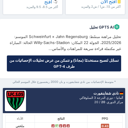
افتح الآن
افتح
أكثر من 1.5، ش1 / ش2 والمزيد
أكثر من 8.5، 9.5 والمزيد
GPT5 AI تحليل
تحليل مراهنة مبسّط: Schweinfurt × Jahn Regensburg الموسم:
2025/2026، الجولة 22 المكان: Willy-Sachs-Stadion الحالة: المباراة
غير مكتملة قراءة سريعة للمراهنات والأساس...
تسجّل لتصبح مستخدمًا (مجانا) و تتمكن من عرض تحليلات الإحصائيات من
طرف GPT-4
* متوسط الإحصائيات بين نادي شفاينفورت و يان 2000 ريغنسبورغ خلال الموسم الحالي
نادي شفاينفورت
ألمانيا - دوري الدرجة 3 السلوفاكي
مركز الدوري.
20
/ 20
PPG
النتائج
الآداء
ملخص
خ
خ
خ
ف
خ
0.43