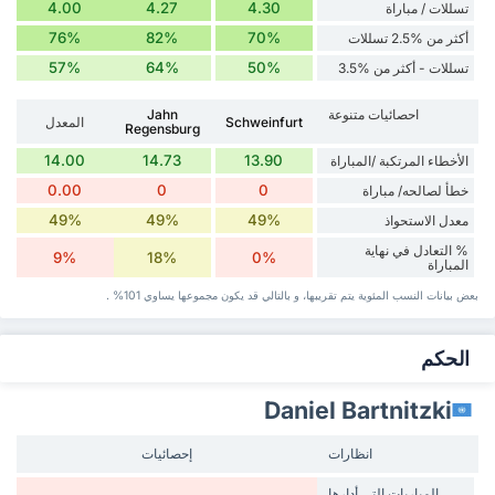
4.00
4.27
4.30
تسللات / مباراة
76%
82%
70%
أكثر من %2.5 تسللات
57%
64%
50%
تسللات - أكثر من %3.5
احصائيات متنوعة
Jahn
Schweinfurt
المعدل
Regensburg
14.00
14.73
13.90
الأخطاء المرتكبة /المباراة
0.00
0
0
خطأ لصالحه/ مباراة
49%
49%
49%
معدل الاستحواذ
% التعادل في نهاية
9%
18%
0%
المباراة
بعض بيانات ‏النسب المئوية يتم تقريبها، و بالتالي قد ‏يكون مجموعها يساوي 101% .
‏الحكم
Daniel Bartnitzki
انظارات
إحصائيات
المباريات التي أدارها