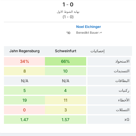
1
-
0
نهاية الشوط الاول
(0 - 1)
Noel Eichinger
Benedikt Bauer
10'
إحصائيات
Schweinfurt
Jahn Regensburg
الاستحواذ
66%
34%
التسديدات
10
8
البطاقات
N/A
N/A
ركنيات
4
5
الأخطاء
11
19
التسللات
3
0
1.47
1.57
xG