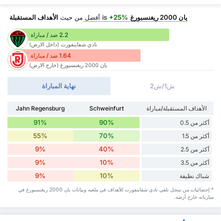
يان 2000 ريغنسبورغ
is
+25%
أفضل
من حيث
الأهداف المستقبلة
2.2 ضد / مباراة
نادي شفاينفورت (داخل الارض)
1.64 ضد / مباراة
يان 2000 ريغنسبورغ (خارج الارض)
ش1/ش2
نهاية المباراة
الأهداف المستقبلة/مباراة
Schweinfurt
Jahn Regensburg
91%
90%
أكثر من 0.5
55%
70%
أكثر من 1.5
9%
40%
أكثر من 2.5
9%
10%
أكثر من 3.5
9%
10%
شباك نظيفة
* إحصائيات من سجل تلقي نادي شفاينفورت للأهداف في ملعبه وبيانات يان 2000 ريغنسبورغ في
مبارياته خارج أرضه.