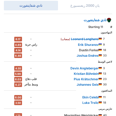
يان 2000 ريغنسبورغ
نادي شفاينفورت
نادي شفاينفورت
Starting 11
#
المهاجمون
Leonard Langhans
-
7
(مصاب)
6.17
Erik Shuranov
9
‏راس حربة
4.89
Dustin Forkel
-
18
4.14
Joshua Endres
-
33
6.46
لاعبي الوسط
Devin Angleberger
-
3
4.55
Kristian Böhnlein
-
13
5.96
Pius Krätschmer
23
‏قلب دفاع
6.03
Johannes Geis
30
وسط ‏متأخر
6.27
المدافعون
Ekin Celebi
-
11
6.00
Luka Trslic
-
18
3.50
حارس مرمى
Maximilian Weisbäcker
-
40
1.75