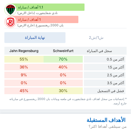
1.1 أهداف / مباراة
نادي شفاينفورت (داخل الارض)
1 أهداف / مباراة
يان 2000 ريغنسبورغ (خارج الارض)
ش1/ش2
نهاية المباراة
سجل في المباراة
Schweinfurt
Jahn Regensburg
55%
70%
أكثر من 0.5
36%
40%
أكثر من 1.5
9%
0%
أكثر من 2.5
0%
0%
أكثر من 3.5
45%
30%
فشل في التسجيل
* إحصائيات من سجل اهداف نادي شفاينفورت في ملعبه وبيانات يان 2000 ريغنسبورغ في مبارياته
خارج أرضه.
الأهداف المستقبلة
من سيتلقى أهدافا اكثر؟