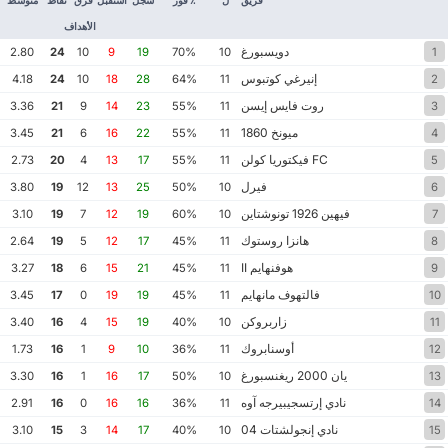
الأهداف
دويسبورغ
2.80
24
10
9
19
70%
10
1
إنيرغي كوتبوس
4.18
24
10
18
28
64%
11
2
روت فايس إيسن
3.36
21
9
14
23
55%
11
3
ميونخ 1860
3.45
21
6
16
22
55%
11
4
FC فيكتوريا كولن
2.73
20
4
13
17
55%
11
5
فيرل
3.80
19
12
13
25
50%
10
6
فيهين 1926 تونوشتاين
3.10
19
7
12
19
60%
10
7
هانزا روستوك
2.64
19
5
12
17
45%
11
8
هوفنهايم II
3.27
18
6
15
21
45%
11
9
فالتهوف مانهايم
3.45
17
0
19
19
45%
11
10
زاربروكن
3.40
16
4
15
19
40%
10
11
أوسنابروك
1.73
16
1
9
10
36%
11
12
يان 2000 ريغنسبورغ
3.30
16
1
16
17
50%
10
13
نادي إرتسجيبيرجه آوه
2.91
16
0
16
16
36%
11
14
نادي إنجولشتات 04
3.10
15
3
14
17
40%
10
15