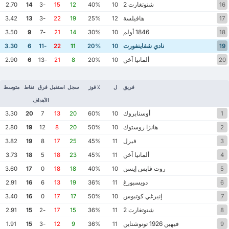
شتوتغارت 2
2.70
14
-3
15
12
40%
10
16
هافيلسة
3.42
13
-3
22
19
25%
12
17
1846 أولم
3.50
9
-7
21
14
30%
10
18
نادي شفاينفورت
3.30
6
-11
22
11
20%
10
19
ألمانيا آخن
2.90
6
-13
21
8
20%
10
20
فريق
ل
٪ فوز
سجل
استقبل
فرق
نقاط
متوسط
الأهداف
أوسنابروك
3.30
20
7
13
20
60%
10
1
هانزا روستوك
2.80
19
12
8
20
50%
10
2
فيرل
3.82
19
8
17
25
45%
11
3
ألمانيا آخن
3.73
18
5
18
23
45%
11
4
روت فايس إيسن
3.60
17
0
18
18
40%
10
5
دويسبورغ
2.91
16
6
13
19
36%
11
6
إنيرغي كوتبوس
3.40
16
0
17
17
50%
10
7
شتوتغارت 2
2.91
15
-2
17
15
36%
11
8
فيهين 1926 تونوشتاين
1.91
15
-3
12
9
36%
11
9