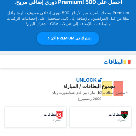
‏أحصل على Premium! 500 دوري إضافي مربح.
Premium ‏يمنحك المزيد من ‏الأرباح. 500 دوري إضافي معروف بالربح وأقل
تتبعًا من قبل ‏المراهنين. بالإضافة إلى ذلك، ستحصل على إحصائيات الركنيات
والبطاقات بالإضافة إلى تنزيلات CSV. اشترك اليوم!
إشترك في PREMIUM الان
البطاقات
UNLOCK
مجموع البطاقات / المباراة
* مجموع البطاقات ‏لكل مباراة بين نادي شفاينفورت و يان
2000 ريغنسبورغ
البطاقات
البطاقات
/مباراة
/مباراة