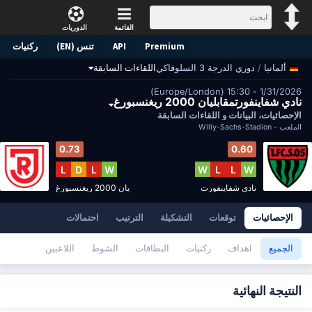
القائمة
الدوريات
Premium
API
تنس (EN)
ركنيات
/
دوري الدرجة 3 السلوفاكي
اللقاءات السابقة
ألمانيا
1/31/2026 - 15:30 (Europe/London)
نادي شفاينفورتمقابليان 2000 ريغنسبورغ
الإحصائيات، البيانات و اللقاءات السابقة
الملعب -
Willy-Sachs-Stadion
0.73
0.60
L
D
L
W
W
L
L
W
نادي شفاينفورت
يان 2000 ريغنسبورغ
الإحصائيات
توقعات
التشكيلة
الترتيب
احتمالات
الجميع
اهداف
ركنيات
البطاقات
الشوط
اللاعبين
النتيجة النهائية