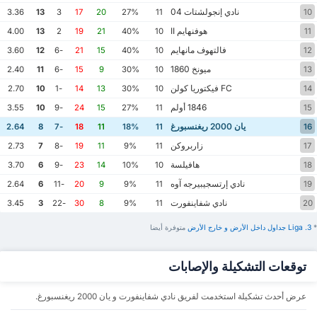
نادي إنجولشتات 04
3.36
13
3
17
20
27%
11
10
هوفنهايم II
4.00
13
2
19
21
40%
10
11
فالتهوف مانهايم
3.60
12
-6
21
15
40%
10
12
ميونخ 1860
2.40
11
-6
15
9
30%
10
13
FC فيكتوريا كولن
2.70
10
-1
14
13
30%
10
14
1846 أولم
3.55
10
-9
24
15
27%
11
15
يان 2000 ريغنسبورغ
2.64
8
-7
18
11
18%
11
16
زاربروكن
2.73
7
-8
19
11
9%
11
17
هافيلسة
3.70
6
-9
23
14
10%
10
18
نادي إرتسجيبيرجه آوه
2.64
6
-11
20
9
9%
11
19
نادي شفاينفورت
3.45
3
-22
30
8
9%
11
20
*
3. Liga ‏جداول داخل الأرض ‏و خارج الأرض
‏متوفرة أيضا
توقعات التشكيلة والإصابات
عرض أحدث تشكيلة استخدمت لفريق نادي شفاينفورت و يان 2000 ريغنسبورغ.