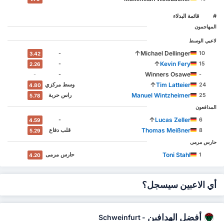
#
‏قائمة البدلاء
المهاجمون
لاعبي الوسط
↑
Michael Dellinger
-
10
3.42
↑
Kevin Fery
-
15
2.26
Winners Osawe
-
-
-
↑
Tim Latteier
24
وسط مركزي
4.80
Manuel Wintzheimer
25
‏راس حربة
5.78
المدافعون
↑
Lucas Zeller
-
6
4.59
Thomas Meißner
8
‏قلب دفاع
5.29
حارس مرمى
Toni Stahl
1
حارس مرمى
4.20
أي الاعبين سيسجل؟
أفضل الهدافين
Schweinfurt
-