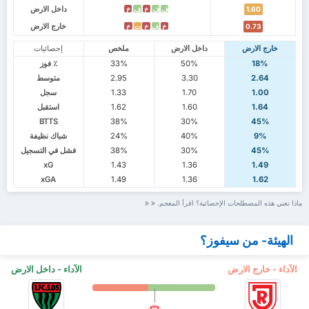
داخل الارض
ف
ف
خ
ف
خ
1.60
خارج الارض
خ
ف
خ
ت
خ
0.73
خارج الارض
داخل الارض
ملخص
إحصائيات
18%
50%
33%
٪ فوز
2.64
3.30
2.95
متوسط
1.00
1.70
1.33
سجل
1.64
1.60
1.62
استقبل
BTTS
38%
30%
45%
9%
40%
24%
شباك نظيفة
45%
30%
38%
فشل في التسجيل
xG
1.43
1.36
1.49
xGA
1.49
1.36
1.62
ماذا تعني هذه المصطلحات الإحصائية؟ اقرأ المعجم.
الهيئة- من سيفوز؟
الآداء - خارج الارض
الآداء - داخل الارض