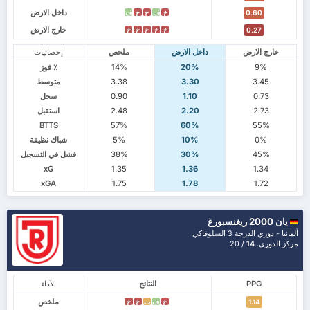
داخل الارض
خ
ف
خ
خ
ف
0.60
خارج الارض
خ
خ
خ
خ
خ
0.27
خارج الارض
داخل الارض
ملخص
إحصائيات
9%
20%
14%
٪ فوز
3.45
3.30
3.38
متوسط
0.73
1.10
0.90
سجل
2.73
2.20
2.48
استقبل
BTTS
57%
60%
55%
0%
10%
5%
شباك نظيفة
45%
30%
38%
فشل في التسجيل
xG
1.35
1.36
1.34
xGA
1.75
1.78
1.72
يان 2000 ريغنسبورغ
ألمانيا - دوري الدرجة 3 السلوفاكي
مركز الدوري.
14
/ 20
PPG
النتائج
الآداء
ملخص
خ
ف
ت
خ
خ
1.14