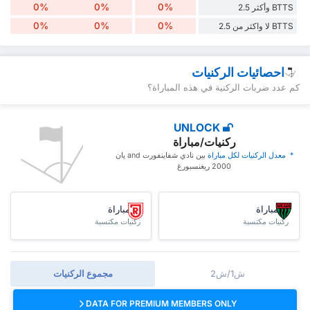
0%
0%
0%
BTTS وأكثر 2.5
0%
0%
0%
BTTS لا واكثر من 2.5
احصائيات الركنيات
كم عدد ضربات الركنية في هذه المباراة؟
UNLOCK
ركنيات/مباراة
* ‏ ‏معدل الركنيات لكل مباراة
‏بين نادي شفاينفورت and يان
2000 ريغنسبورغ
/مباراة
/مباراة
ركنيات مكتسبة
ركنيات مكتسبة
ش1/ش2
مجموع الركنيات
DATA FOR PREMIUM MEMBERS ONLY