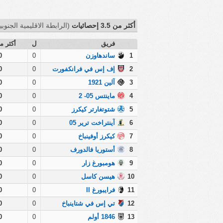
أكثر من 3.5 إحصائيات
(الرابطة الاقليمية الجنوبية
فريق
ل
أكثر من 
1
ساندهاوزن
0
0
2
إف إس في فرانكفورت
0
0
3
آلين 1921
0
0
4
ماينتس 05- 2
0
0
5
شتوتغارتر كيكرز
0
0
6
آينتراخت ترير 05
0
0
7
كيكرز أوفينباخ
0
0
8
أستوريا فالدورف
0
0
9
هومبورغ زار
0
0
10
هيسن كاسل
0
0
11
فرايبورغ II
0
0
12
تي إس في شتاينباخ
0
0
13
1846 أولم
0
0