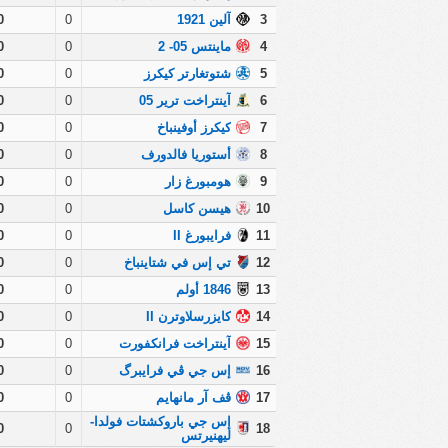
3
آلين 1921
0
0
4
ماينتس 05- 2
0
0
5
شتوتغارتر كيكرز
0
0
6
آينتراخت ترير 05
0
0
7
كيكرز أوفينباخ
0
0
8
أستوريا فالدورف
0
0
9
هومبورغ زار
0
0
10
هيسن كاسل
0
0
11
فرايبورغ II
0
0
12
تي إس في شتاينباخ
0
0
13
1846 أولم
0
0
14
كايزرسلاوترن II
0
0
15
آينتراخت فرانكفورت
0
0
16
إس جي ڤي فرايبرگ
0
0
17
ڤف آر مانهايم
0
0
إس جي باروكشتات فولدا-
0
0
18
ليهنيرتس