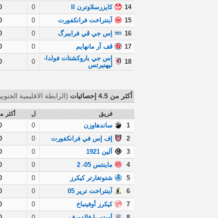
14
كايزرسلاوترن II
0
0
15
آينتراخت فرانكفورت
0
0
16
إس جي ڤي فرايبرگ
0
0
17
ڤف آر مانهايم
0
0
إس جي باروكشتات فولدا-
0
0
18
ليهنيرتس
أكثر من 4.5 إحصائيات
(الرابطة الاقليمية الجنوبية
فريق
ل
أكثر من 
1
ساندهاوزن
0
0
2
إف إس في فرانكفورت
0
0
3
آلين 1921
0
0
4
ماينتس 05- 2
0
0
5
شتوتغارتر كيكرز
0
0
6
آينتراخت ترير 05
0
0
7
كيكرز أوفينباخ
0
0
8
أستوريا فالدورف
0
0