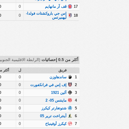
17
ڤف آر مانهايم
0
0
إس جي باروكشتات فولدا-
0
0
18
ليهنيرتس
أكثر من 0.5 إحصائيات
(الرابطة الاقليمية الجنوبية
فريق
ل
أكثر من 
1
ساندهاوزن
0
0
2
إف إس في فرانكفورت
0
0
3
آلين 1921
0
0
4
ماينتس 05- 2
0
0
5
شتوتغارتر كيكرز
0
0
6
آينتراخت ترير 05
0
0
7
كيكرز أوفينباخ
0
0