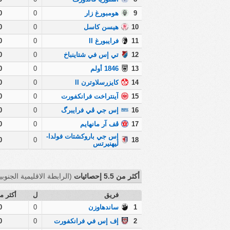
9
هومبورغ زار
0
0
10
هيسن كاسل
0
0
11
فرايبورغ II
0
0
12
تي إس في شتاينباخ
0
0
13
1846 أولم
0
0
14
كايزرسلاوترن II
0
0
15
آينتراخت فرانكفورت
0
0
16
إس جي ڤي فرايبرگ
0
0
17
ڤف آر مانهايم
0
0
إس جي باروكشتات فولدا-
0
0
18
ليهنيرتس
أكثر من 5.5 إحصائيات
(الرابطة الاقليمية الجنوبية
فريق
ل
أكثر من 
1
ساندهاوزن
0
0
2
إف إس في فرانكفورت
0
0