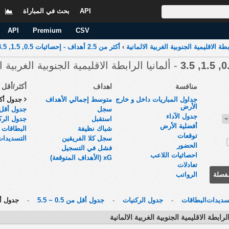
API
بحث في المباراة
ا
API
Premium
CSV
بطة الاقليمية الجنوبية الغربية الالمانية
›
أكثر من 2.5 أهداف - إحصائيات 0.5, 1.5, 3.5
- ألمانيا الرابطة الاقليمية الجنوبية الغربية ال
منافسة
اهداف
أكثر/أقل
جداول المباريات داخل و خارج
متوسط إجمالي الأهداف
جدول أكثر من
الأرض
سجل
جدول أقل من .5
جدول الآداء
استقبل
جدول الرك
أفضلية الأرض
شباك نظيفة
البطاقات
توقعات
سجل كلا الفريقين
التسديدات
الحضور
فشل في التسجيل
احصائيات اللاعب
xG (الأهداف المتوقعة)
تعادلات
فصلة
الرواتب
سديدات
البطاقات
-
جدول الركنيات
-
جدول أقل من 0.5 ~ 5.5
-
جدول أكثر م