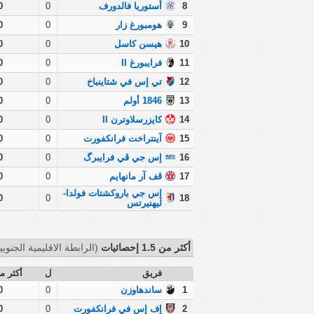
8
أستوريا فالدورف
0
0
9
هومبورغ زار
0
0
10
هيسن كاسل
0
0
11
فرايبورغ II
0
0
12
تي إس في شتاينباخ
0
0
13
1846 أولم
0
0
14
كايزرسلاوترن II
0
0
15
آينتراخت فرانكفورت
0
0
16
إس جي ڤي فرايبرگ
0
0
17
ڤف آر مانهايم
0
0
إس جي باروكشتات فولدا-
0
0
18
ليهنيرتس
أكثر من 1.5 إحصائيات
(الرابطة الاقليمية الجنوبية
فريق
ل
أكثر من 
1
ساندهاوزن
0
0
2
إف إس في فرانكفورت
0
0