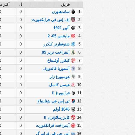
فريق
ل
أكثر من 
1
ساندهاوزن
0
0
2
إف إس في فرانكفورت
0
0
3
آلين 1921
0
0
4
ماينتس 05- 2
0
0
5
شتوتغارتر كيكرز
0
0
6
آينتراخت ترير 05
0
0
7
كيكرز أوفينباخ
0
0
8
أستوريا فالدورف
0
0
9
هومبورغ زار
0
0
10
هيسن كاسل
0
0
11
فرايبورغ II
0
0
12
تي إس في شتاينباخ
0
0
13
1846 أولم
0
0
14
كايزرسلاوترن II
0
0
15
آينتراخت فرانكفورت
0
0
16
إس جي ڤي فرايبرگ
0
0