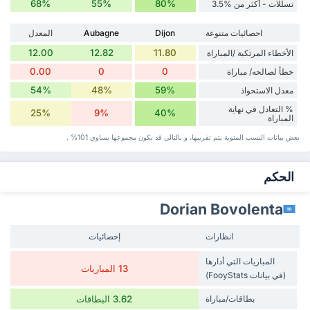
68%
55%
80%
تسللات - أكثر من %3.5
احصائيات متنوعة
Dijon
Aubagne
المعدل
12.00
12.82
11.80
الأخطاء المرتكبة /المباراة
0.00
0
0
خطأ لصالحه/ مباراة
54%
48%
59%
معدل الاستحواذ
% التعادل في نهاية
25%
9%
40%
المباراة
بعض بيانات ‏النسب المئوية يتم تقريبها، و بالتالي قد ‏يكون مجموعها يساوي 101% .
‏الحكم
Dorian Bovolenta
انظارات
إحصائيات
المباريات التي أدارها
13 المباريات
(في بيانات FooyStats)
بطاقات/مباراة
3.62 البطاقات