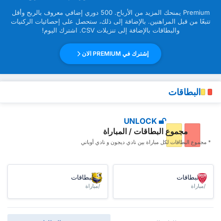
Premium ‏يمنحك المزيد من ‏الأرباح. 500 دوري إضافي معروف بالربح وأقل
تتبعًا من قبل ‏المراهنين. بالإضافة إلى ذلك، ستحصل على إحصائيات الركنيات
والبطاقات بالإضافة إلى تنزيلات CSV. اشترك اليوم!
إشترك في PREMIUM الان
البطاقات
UNLOCK
مجموع البطاقات / المباراة
* مجموع البطاقات ‏لكل مباراة بين نادي ديجون و نادي أوباني
البطاقات
البطاقات
/مباراة
/مباراة