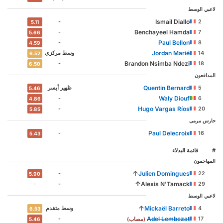
لاعبي الوسط
Ismail Diallo
-
2
5.11
Benchayeel Hamda
-
7
5.66
Paul Bellon
-
8
4.59
Jordan Marié
14
وسط مركزي
6.52
Brandon Nsimba Ndezi
-
18
6.50
المدافعون
Quentin Bernard
5
ظهير أيسر
5.46
Waly Diouf
-
6
4.86
Hugo Vargas Ríos
-
20
5.85
حارس مرمى
Paul Delecroix
-
16
5.43
#
‏قائمة البدلاء
المهاجمون
↑
Julien Domingues
-
22
5.90
↑
Alexis N'Tamack
-
-
29
لاعبي الوسط
↑
Mickaël Barreto
4
وسط ‏متقدم
6.53
Adel Lembezat
-
17
(مصاب)
5.46