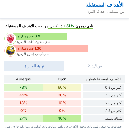
الأهداف المستقبلة
من سيتلقى أهدافا اكثر؟
نادي ديجون
is
+51%
أفضل
من حيث
الأهداف المستقبلة
0.9 ضد / مباراة
نادي ديجون (داخل الارض)
1.36 ضد / مباراة
نادي أوباني (خارج الارض)
ش1/ش2
نهاية المباراة
الأهداف المستقبلة/مباراة
Dijon
Aubagne
73%
60%
أكثر من 0.5
45%
20%
أكثر من 1.5
18%
10%
أكثر من 2.5
0%
0%
أكثر من 3.5
27%
40%
شباك نظيفة
* إحصائيات من سجل تلقي نادي ديجون للأهداف في ملعبه وبيانات نادي أوباني في مبارياته خارج أرضه.