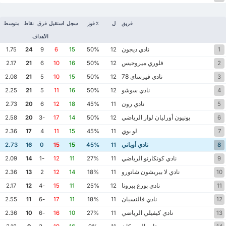
فريق
ل
٪ فوز
سجل
استقبل
فرق
نقاط
متوسط
الأهداف
نادي ديجون
1.75
24
9
6
15
50%
12
1
فلوري ميروجيس
2.17
21
6
10
16
50%
12
2
نادي فيرساي 78
2.08
21
5
10
15
50%
12
3
نادي سوشو
2.25
21
5
11
16
50%
12
4
نادي رون
2.73
20
6
12
18
45%
11
5
يونيون أورليان لوار الرياضي
2.58
20
-3
17
14
50%
12
6
لو بوي
2.36
17
4
11
15
45%
11
7
نادي أوباني
2.73
16
0
15
15
45%
11
8
نادي كونكارنو الرياضي
2.09
14
-1
12
11
27%
11
9
نادي لا بيريشون شاتورو
2.36
13
2
12
14
18%
11
10
نادي بورغ بيرونا
2.17
12
-4
15
11
25%
12
11
نادي فالنسيان
2.55
11
-6
17
11
18%
11
12
نادي كيفيلي الرياضي
2.36
10
-6
16
10
27%
11
13