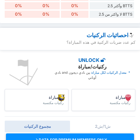
0%
0%
0%
BTTS وأكثر 2.5
0%
0%
0%
BTTS لا واكثر من 2.5
احصائيات الركنيات
كم عدد ضربات الركنية في هذه المباراة؟
UNLOCK
ركنيات/مباراة
* ‏ ‏معدل الركنيات لكل مباراة
‏بين نادي ديجون and نادي
أوباني
/مباراة
/مباراة
ركنيات مكتسبة
ركنيات مكتسبة
ش1/ش2
مجموع الركنيات
DATA FOR PREMIUM MEMBERS ONLY