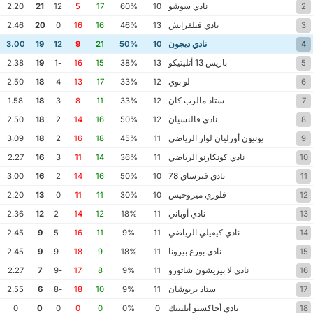
نادي سوشو
2.20
21
12
5
17
60%
10
2
نادي فيلفرانش
2.46
20
0
16
16
46%
13
3
نادي ديجون
3.00
19
12
9
21
50%
10
4
باريس 13 أتليتيكو
2.38
19
-1
16
15
38%
13
5
لو بوي
2.50
18
4
13
17
33%
12
6
ستاد مالرب كان
1.58
18
3
8
11
33%
12
7
نادي فالنسيان
2.50
18
2
14
16
50%
12
8
يونيون أورليان لوار الرياضي
3.09
18
2
16
18
45%
11
9
نادي كونكارنو الرياضي
2.27
16
3
11
14
36%
11
10
نادي فيرساي 78
3.00
16
2
14
16
50%
10
11
فلوري ميروجيس
2.20
13
0
11
11
30%
10
12
نادي أوباني
2.36
12
-2
14
12
18%
11
13
نادي كيفيلي الرياضي
2.45
9
-5
16
11
9%
11
14
نادي بورغ بيرونا
2.45
9
-9
18
9
18%
11
15
نادي لا بيريشون شاتورو
2.27
7
-9
17
8
9%
11
16
ستاد بريوشان
2.55
6
-8
18
10
9%
11
17
نادي أجاكسيو أتليتيك
0
0
0
0
0
0%
0
18