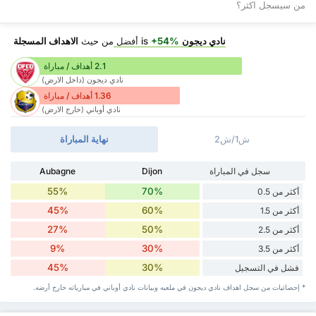
من سيسجل اكثر؟
نادي ديجون
is
+54%
أفضل
من حيث
الاهداف المسجلة
2.1 أهداف / مباراة
نادي ديجون (داخل الارض)
1.36 أهداف / مباراة
نادي أوباني (خارج الارض)
ش1/ش2
نهاية المباراة
سجل في المباراة
Dijon
Aubagne
55%
70%
أكثر من 0.5
45%
60%
أكثر من 1.5
27%
50%
أكثر من 2.5
9%
30%
أكثر من 3.5
45%
30%
فشل في التسجيل
* إحصائيات من سجل اهداف نادي ديجون في ملعبه وبيانات نادي أوباني في مبارياته خارج أرضه.