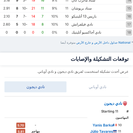
ستاد مالرب كان
3.18
9
-3
19
16
9%
11
14
ستاد بريوشان
2.91
8
-10
21
11
9%
11
15
باريس 13 أتليتيكو
2.10
7
-7
14
7
10%
10
16
نادي فيلفرانش
2.60
5
-10
18
8
10%
10
17
نادي أجاكسيو أتليتيك
0
0
0
0
0
0%
0
18
*
National ‏جداول داخل الأرض ‏و خارج الأرض
‏متوفرة أيضا
توقعات التشكيلة والإصابات
عرض أحدث تشكيلة استخدمت لفريق نادي ديجون و نادي أوباني.
نادي أوباني
نادي ديجون
نادي ديجون
Starting 11
#
المهاجمون
Yanis Barka
-
10
5.70
Júlio Tavares
11
‏مهاجم
5.81