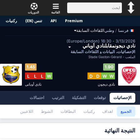
القائمة
الدوريات
Premium
API
تنس (EN)
ركنيات
/
وطني
اللقاءات السابقة
فرنسا
3/13/2026 - 18:30 (Europe/London)
نادي ديجونمقابلنادي أوباني
الإحصائيات، البيانات و اللقاءات السابقة
الملعب -
Stade Gaston-Gérard
1.45
1.90
L
L
L
W
D
D
W
W
نادي ديجون
نادي أوباني
الإحصائيات
توقعات
التشكيلة
الترتيب
احتمالات
الجميع
اهداف
ركنيات
البطاقات
الشوط
اللاعبين
النتيجة النهائية