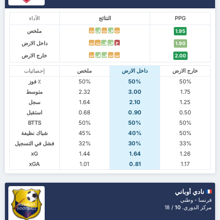
PPG
النتائج
الآداء
ملخص
ت
ف
ت
ف
ت
1.95
داخل الارض
خ
ف
ف
ت
ت
1.90
خارج الارض
ت
ت
ف
ف
ت
2.00
خارج الارض
داخل الارض
ملخص
إحصائيات
50%
50%
50%
٪ فوز
1.75
3.00
2.32
متوسط
1.25
2.10
1.64
سجل
0.50
0.90
0.68
استقبل
BTTS
50%
50%
50%
50%
40%
45%
شباك نظيفة
33%
30%
32%
فشل في التسجيل
xG
1.44
1.64
1.26
xGA
1.01
0.81
1.17
نادي أوباني
فرنسا - وطني
مركز الدوري.
10
/ 18