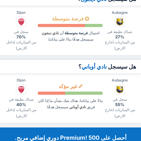
Dijon
Aubagne
فرصة متوسطة
شباك نظيفة في
سجل في
احتمال
فرصة متوسطة
أن
نادي ديجون
70%
27%
سيسجل هدفًا بناءً على بياناتنا.
من المباريات (خارج
من المباريات (داخل
الارض)
الارض)
هل سيسجل
نادي أوباني
؟
Dijon
Aubagne
غير مؤكد
سجل في
شباك نظيفة في
بناءً على بياناتنا، هناك شك بشأن ما إذا كان
40%
55%
فريق
نادي أوباني
سيسجل هدفًا.
من المباريات (خارج
من المباريات (داخل
الارض)
الارض)
‏أحصل على Premium! 500 دوري إضافي مربح.