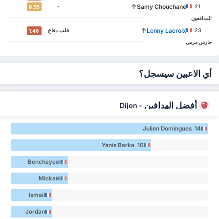
↑
Samy Chouchane
-
21
6.55
المدافعون
↑
Lenny Lacroix
23
‏قلب دفاع
1.46
حارس مرمى
أي الاعبين سيسجل؟
أفضل الهدافين
Dijon
-
Julien Domingues 14
Yanis Barka 10
Benchayeel
Hamda 4
Mickaël
Barreto 4
Ismail
Diallo 3
Jordan