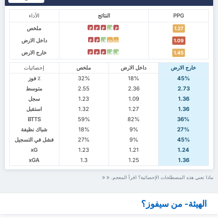
PPG
النتائج
الآداء
ملخص
خ
ف
خ
خ
خ
1.27
داخل الارض
ت
ت
ف
خ
خ
1.09
خارج الارض
ف
ف
خ
خ
خ
1.45
خارج الارض
داخل الارض
ملخص
إحصائيات
45%
18%
32%
٪ فوز
2.73
2.36
2.55
متوسط
1.36
1.09
1.23
سجل
1.36
1.27
1.32
استقبل
BTTS
59%
82%
36%
27%
9%
18%
شباك نظيفة
45%
9%
27%
فشل في التسجيل
xG
1.23
1.21
1.24
xGA
1.3
1.25
1.36
ماذا تعني هذه المصطلحات الإحصائية؟ اقرأ المعجم.
الهيئة- من سيفوز؟