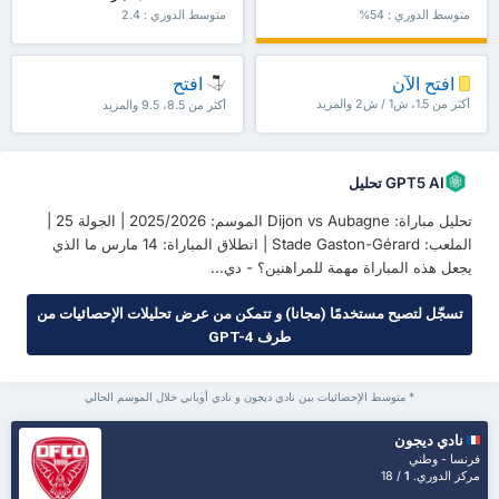
متوسط الدوري : 54%
متوسط الدوري : 2.4
افتح الآن
افتح
أكثر من 1.5، ش1 / ش2 والمزيد
أكثر من 8.5، 9.5 والمزيد
GPT5 AI تحليل
تحليل مباراة: Dijon vs Aubagne الموسم: 2025/2026 | الجولة 25 |
الملعب: Stade Gaston-Gérard | انطلاق المباراة: 14 مارس ما الذي
يجعل هذه المباراة مهمة للمراهنين؟ - دي...
تسجّل لتصبح مستخدمًا (مجانا) و تتمكن من عرض تحليلات الإحصائيات من
طرف GPT-4
* متوسط الإحصائيات بين نادي ديجون و نادي أوباني خلال الموسم الحالي
نادي ديجون
فرنسا - وطني
مركز الدوري.
1
/ 18