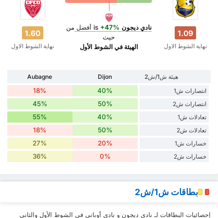
نادي ديجون
is
+47%
أفضل
من
1.60
1.09
حيث
نهاية الشوط الاول
نهاية الشوط الاول
‏الهيئة في الشوط الأول
هيئة ش1/ش2
Dijon
Aubagne
18%
40%
انتصارات ش1
45%
50%
انتصارات ش2
55%
40%
تعادلات ش1
18%
50%
تعادلات ش2
27%
20%
خسارات ش1
36%
0%
خسارات ش2
بطاقات ش1/ش2
إحصائيات البطاقات لـ نادي ديجون و نادي أوباني في الشوط الأول والثاني