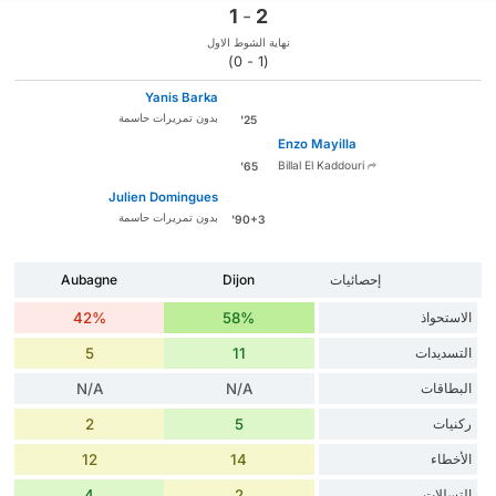
1
-
2
نهاية الشوط الاول
(1 - 0)
Yanis Barka
بدون تمريرات حاسمة
25'
Enzo Mayilla
Billal El Kaddouri
65'
Julien Domingues
بدون تمريرات حاسمة
90+3'
إحصائيات
Dijon
Aubagne
الاستحواذ
58%
42%
التسديدات
11
5
البطاقات
N/A
N/A
ركنيات
5
2
الأخطاء
14
12
التسللات
2
4