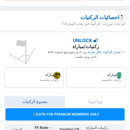
احصائيات الركنيات
كم عدد ضربات الركنية في هذه المباراة؟
UNLOCK
ركنيات/مباراة
* ‏ ‏معدل الركنيات لكل مباراة
‏بين نادي سبورتينغ لشبونة and
نادي بودو جليمت
/مباراة
/مباراة
ركنيات مكتسبة
ركنيات مكتسبة
ش1/ش2
مجموع الركنيات
DATA FOR PREMIUM MEMBERS ONLY
ركنيات المباراة
FK Bodo -
Sporting CP
المعدل