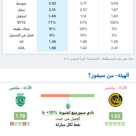
3.50
3.71
3.62
متوسط
1.67
2.57
2.15
سجل
1.83
1.14
1.46
استقبل
BTTS
77%
57%
100%
0%
29%
15%
شباك نظيفة
0%
14%
8%
فشل في التسجيل
xG
1.38
1.49
1.26
xGA
1.88
1.42
2.41
ماذا تعني هذه المصطلحات الإحصائية؟ اقرأ المعجم.
الهيئة- من سيفوز؟
الآداء - ملخص
الآداء - ملخص
نادي سبورتينغ لشبونة
is
+10%
1.78
1.62
أفضل
من حيث
ف
ف
ف
ف
ف
ف
خ
ف
ف
خ
نقط لكل مباراة