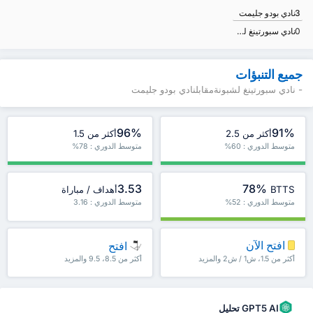
3
نادي بودو جليمت
0
نادي سبورتينغ لشبونة
جميع التنبؤات
- نادي سبورتينغ لشبونةمقابلنادي بودو جليمت
96%
91%
أكثر من 2.5
أكثر من 1.5
متوسط الدوري : 60%
متوسط الدوري : 78%
3.53
78%
BTTS
أهداف / مباراة
متوسط الدوري : 52%
متوسط الدوري : 3.16
افتح الآن
افتح
أكثر من 1.5، ش1 / ش2 والمزيد
أكثر من 8.5، 9.5 والمزيد
GPT5 AI تحليل