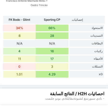
Francisco António Machado Mota
Castro Trincão
إحصائيات
Sporting CP
FK Bodo - Glimt
الاستحواذ
66%
34%
التسديدات
28
8
البطاقات
N/A
N/A
ركنيات
16
4
الأخطاء
17
11
التسللات
3
0
1.01
4.29
xG
احصائيات H2H / النتائج السابقة
- نادي سبورتينغ لشبونةمقابلنادي بودو جليمت