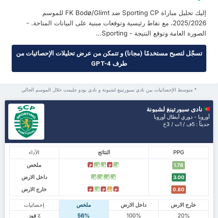
إليك تحليل مباراة Sporting CP ضد FK Bodø/Glimt للموسم
2025/2026، مع نقاط رئيسية وتوقعات مبنية على البيانات المتاحة. -
الصورة العامة وتوقع النتيجة - Sporting...
تسجّل لتصبح مستخدمًا (مجانا) و تتمكن من عرض تحليلات الإحصائيات من
طرف GPT-4
* متوسط الإحصائيات بين نادي سبورتينغ لشبونة و نادي بودو جليمت خلال الموسم الحالي
نادي سبورتينغ لشبونة
أوروبا - دوري أبطال أوروبا
حديثاً : 5ف / 1ت / 3خ
PPG
النتائج
الآداء
ملخص
ف
خ
ف
ف
خ
1.78
داخل الارض
ف
ف
ف
ف
3.00
خارج الارض
خ
ت
خ
ف
خ
0.80
خارج الارض
داخل الارض
ملخص
إحصائيات
20%
100%
56%
٪ فوز