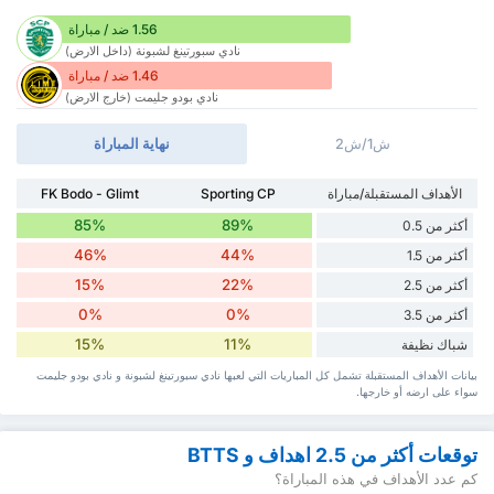
1.56 ضد / مباراة
نادي سبورتينغ لشبونة (داخل الارض)
1.46 ضد / مباراة
نادي بودو جليمت (خارج الارض)
ش1/ش2
نهاية المباراة
الأهداف المستقبلة/مباراة
Sporting CP
FK Bodo - Glimt
85%
89%
أكثر من 0.5
46%
44%
أكثر من 1.5
15%
22%
أكثر من 2.5
0%
0%
أكثر من 3.5
15%
11%
شباك نظيفة
بيانات الأهداف المستقبلة تشمل كل المباريات التي لعبها نادي سبورتينغ لشبونة و نادي بودو جليمت
سواء ‏على ارضه أو خارجها.
توقعات أكثر من 2.5 اهداف و BTTS
كم عدد الأهداف في هذه المباراة؟