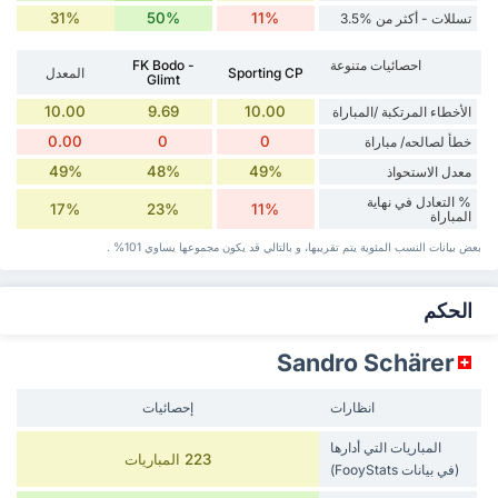
31%
50%
11%
تسللات - أكثر من %3.5
احصائيات متنوعة
FK Bodo -
Sporting CP
المعدل
Glimt
10.00
9.69
10.00
الأخطاء المرتكبة /المباراة
0.00
0
0
خطأ لصالحه/ مباراة
49%
48%
49%
معدل الاستحواذ
% التعادل في نهاية
17%
23%
11%
المباراة
بعض بيانات ‏النسب المئوية يتم تقريبها، و بالتالي قد ‏يكون مجموعها يساوي 101% .
‏الحكم
Sandro Schärer
انظارات
إحصائيات
المباريات التي أدارها
223 المباريات
(في بيانات FooyStats)