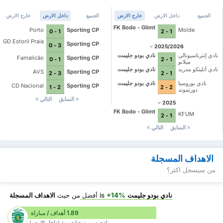
الجميع
داخل الارض
خارج الارض
الجميع
داخل الارض
خارج الارض
FK Bodo - Glimt
Porto
Sporting CP
Molde
1 - 0
1 - 2
GD Estoril Praia
Sporting CP
3 - 0
2025/2026
نادي إنترناسيونالي
نادي بودو جليمت
Famalicão
Sporting CP
1 - 0
1 - 2
ميلانو
نادي أتليتكو مدريد
نادي بودو جليمت
AVS
Sporting CP
3 - 2
1 - 2
نادي بوروسيا
نادي بودو جليمت
CD Nacional
Sporting CP
2 - 1
2 - 2
دورتموند
السابق
التالي
2025
FK Bodo - Glimt
KFUM
1 - 2
السابق
التالي
الاهداف المسجلة
من سيسجل اكثر؟
نادي بودو جليمت
is
+14%
أفضل
من حيث
الاهداف المسجلة
1.89 أهداف / مباراة
نادي سبورتينغ لشبونة (داخل الارض)