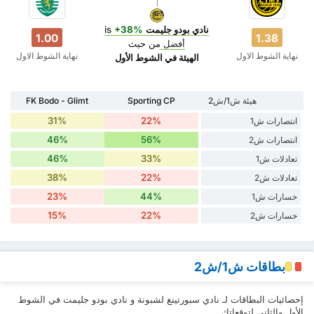
نادي بودو جليمت
is
+38%
1.00
1.38
أفضل
من حيث
نهاية الشوط الاول
نهاية الشوط الاول
‏الهيئة في الشوط الأول
هيئة ش1/ش2
Sporting CP
FK Bodo - Glimt
31%
22%
انتصارات ش1
46%
56%
انتصارات ش2
46%
33%
تعادلات ش1
38%
22%
تعادلات ش2
23%
44%
خسارات ش1
15%
22%
خسارات ش2
بطاقات ش1/ش2
إحصائيات البطاقات لـ نادي سبورتينغ لشبونة و نادي بودو جليمت في الشوط
الأول والثاني لتوقعاتك.