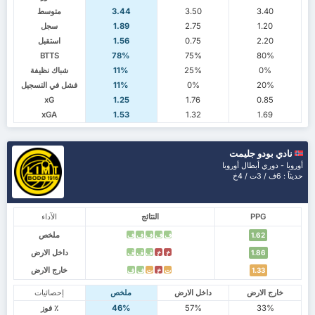
3.40
3.50
3.44
متوسط
1.20
2.75
1.89
سجل
2.20
0.75
1.56
استقبل
BTTS
78%
75%
80%
0%
25%
11%
شباك نظيفة
20%
0%
11%
فشل في التسجيل
xG
1.25
1.76
0.85
xGA
1.53
1.32
1.69
نادي بودو جليمت
أوروبا - دوري أبطال أوروبا
حديثاً : 6ف / 3ت / 4خ
PPG
النتائج
الآداء
ملخص
ف
ف
ف
ف
ف
1.62
داخل الارض
خ
خ
ف
ف
ف
1.86
خارج الارض
ت
خ
ت
ف
ف
1.33
خارج الارض
داخل الارض
ملخص
إحصائيات
33%
57%
46%
٪ فوز