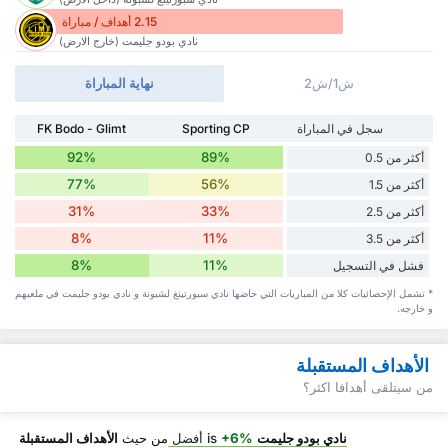
2.15 أهداف / مباراة
نادي بودو جليمت (خارج الارض)
ش1/ش2
نهاية المباراة
سجل في المباراة
Sporting CP
FK Bodo - Glimt
92%
89%
أكثر من 0.5
77%
56%
أكثر من 1.5
31%
33%
أكثر من 2.5
8%
11%
أكثر من 3.5
8%
11%
فشل في التسجيل
* تشمل الإحصائيات كلا من المباريات التي خاضها نادي سبورتينغ لشبونة و نادي بودو جليمت في ملعبهم
و خارجه.
الأهداف المستقبلة
من سيتلقى أهدافا اكثر؟
نادي بودو جليمت
is
+6%
أفضل
من حيث
الأهداف المستقبلة