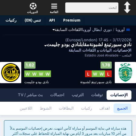
القائمة
الدوريات
Premium
API
تنس (EN)
ركنيات
/
دوري أبطال أوروبا
اللقاءات السابقة
أوروبا
3/17/2026 - 17:45 (Europe/London)
نادي سبورتينغ لشبونةمقابلنادي بودو جليمت
الإحصائيات، البيانات و اللقاءات السابقة
الملعب -
Estádio José Alvalade
1.62
1.78
W
W
W
W
L
W
W
L
نادي سبورتينغ لشبونة
نادي بودو جليمت
الإحصائيات
توقعات
الترتيب
احتمالات
بث مباشر / TV
الجميع
اهداف
ركنيات
البطاقات
الشوط
اللاعبين
هذه مباراة في بداية الموسم أو مباراة كأس انتهت. نعرض إحصائيات الموسم بدلاً
من آخر 10 مباريات بعد مرور 3 أيام من نهاية المباراة للحفاظ على سجلات أكثر