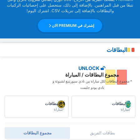
تتبعًا من قبل ‏المراهنين. بالإضافة إلى ذلك، ستحصل على إحصائيات الركنيات
والبطاقات بالإضافة إلى تنزيلات CSV. اشترك اليوم!
إشترك في PREMIUM الان
البطاقات
UNLOCK
مجموع البطاقات / المباراة
* مجموع البطاقات ‏لكل مباراة بين نادي سبورتينغ لشبونة و
نادي بودو جليمت
البطاقات
البطاقات
/مباراة
/مباراة
بطاقات الفريق
مجموع البطاقات