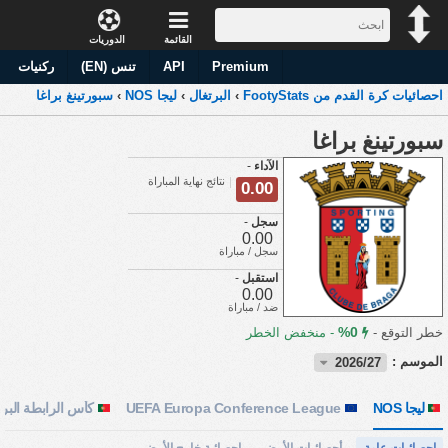
القائمة
الدوريات
Premium
API
تنس (EN)
ركنيات
احصائيات كرة القدم من FootyStats
›
البرتغال
›
ليجا NOS
›
سبورتينغ براغا
سبورتينغ براغا
الآداء
-
نتائج نهاية المباراة
0.00
سجل
-
0.00
سجل / مباراة
استقبل
-
0.00
ضد / مباراة
0%
خطر التوقع -
-
منخفض الخطر
الموسم :
2026/27
ليجا NOS
UEFA Europa Conference League
كأس الرابطة البرتغ
احصائيات عامة
أحصائيات الأرض
احصائية خارج الأرض