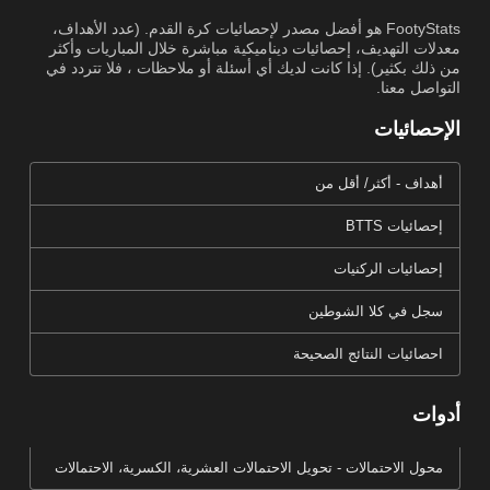
FootyStats هو أفضل مصدر لإحصائيات كرة القدم. (عدد الأهداف،
معدلات التهديف، إحصائيات ديناميكية مباشرة خلال المباريات وأكثر
من ذلك بكثير). إذا كانت لديك أي أسئلة أو ملاحظات ، فلا تتردد في
التواصل معنا.
الإحصائيات
أهداف - أكثر/ أقل من
إحصائيات BTTS
إحصائيات الركنيات
سجل في كلا الشوطين
احصائيات النتائج الصحيحة
أدوات
محول الاحتمالات - تحويل الاحتمالات العشرية، الكسرية، الاحتمالات