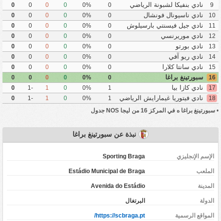
نادي بنفيكا لشبونة الرياضي
0
0
0
0
0%
0
9
نادي ناسيونال فونشال
0
0
0
0
0%
0
10
نادي جيل فيسنتي بارسيلوش
0
0
0
0
0%
0
11
نادي موريرنسي
0
0
0
0
0%
0
12
نادي بورتو
0
0
0
0
0%
0
13
نادي ريو آفي
0
0
0
0
0%
0
14
نادي سانتا كلارا
0
0
0
0
0%
0
15
سبورتينغ براغا
0
0
0
0
0%
0
16
نادي كازا بيا
0
-1
1
0
0%
1
17
نادي فيتوريا غيمارايش الرياضي
0
-1
1
0
0%
1
18
•
سبورتينغ براغا ه في المركز 16 من ليجا NOS جدول
نبذة عن سبورتينغ براغا
الإسم الإنجليزي
Sporting Braga
الملعب
Estádio Municipal de Braga
المدينة
Avenida do Estádio
‏الدولة
البرتغال
المواقع الرسمية
https://scbraga.pt/