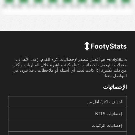
81' - 90'
71' - 80'
61' - 70'
51' - 60'
41' - 50'
31' - 40'
21' - 30'
11' - 20'
0' - 10'
FootyStats هو أفضل مصدر لإحصائيات كرة القدم. (عدد الأهداف،
معدلات التهديف، إحصائيات ديناميكية مباشرة خلال المباريات وأكثر
من ذلك بكثير). إذا كانت لديك أي أسئلة أو ملاحظات ، فلا تتردد في
التواصل معنا.
الإحصائيات
أهداف - أكثر/ أقل من
إحصائيات BTTS
إحصائيات الركنيات