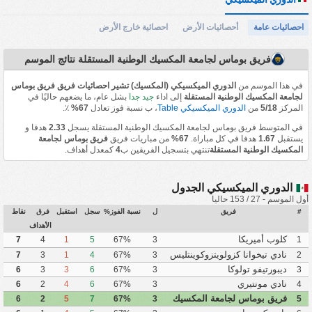
احصائيات عامة
أحصائيات الأرض
احصائية خارج الأرض
فريق بوماس لجامعة المكسيك الوطنية المستقلة نتائج الموسم
في هذا الموسم من
الدوري الميكسيكي (المكسيك) تشير احصائيات فريق فريق بوماس
لجامعة المكسيك الوطنية المستقلة
إلى اداء
جيد جدا
بشل عام، ما يضعهم حاليًا في
المركز
5/18
من
الدوري الميكسيكي Table
، ب نسبة فوز تعادل
67%
٪.
في المتوسط فريق بوماس لجامعة المكسيك الوطنية المستقلة يسجل
2.33
هدفا و
يستقبل
1.67
هدفا في كل مباراة.
67%
من مباريات فريق
فريق بوماس لجامعة
المكسيك الوطنية المستقلة
تنتهي بتسجيل الفريقين ب
4
كمعدل أهداف.
الدوري الميكسيكي الجدول
أول الموسم - 27 / 153 حاليا
#
فريق
ل
نسبة الفوز%
سجل
استقبل
فرق
نقاط
الأهداف
كلوب أميريكا
7
4
1
5
67%
3
1
نادي تيخوانا كزولويتزوكوينتليس
7
3
1
4
67%
3
2
دي كاليينتي
ديبورتيفو تولوكا
6
3
3
6
67%
3
3
نادي مونتيري
6
2
4
6
67%
3
4
فريق بوماس لجامعة المكسيك
6
2
5
7
67%
3
5