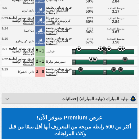
CD غوادالاهارا
المكسيك الوطنية
50%
2.84
إحصائيات
المستقلة
فريق بوماس لجامعة
9/6
متوسط الاهداف :
BTTS :
المكسيك الوطنية
نادي ليون
50%
3.17
إحصائيات
المستقلة
نادي تيخوانا
فريق بوماس لجامعة
8/29
متوسط الاهداف :
BTTS :
كزولويتزوكوينتليس
المكسيك الوطنية
50%
2.84
إحصائيات
دي كاليينتي
المستقلة
فريق بوماس لجامعة
8/24
متوسط الاهداف :
BTTS :
المكسيك الوطنية
نيكاكسا
84%
3.67
إحصائيات
المستقلة
فريق بوماس لجامعة
8/16
متوسط الاهداف :
BTTS :
المكسيك الوطنية
نادي كويريتارو
67%
3.50
إحصائيات
المستقلة
فريق بوماس لجامعة
8/1
1 - 5
خواريز
المكسيك الوطنية
FT
HT
المستقلة
فريق بوماس لجامعة
7/22
1 - 2
ديبورتيفو تولوكا
المكسيك الوطنية
FT
HT
المستقلة
فريق بوماس لجامعة
7/19
0 - 3
المكسيك الوطنية
نادي باتشوكا
FT
HT
المستقلة
نهاية المباراة (نهاية المباراة) إحصائيات
عرض Premium متوفر الآن!
أكثر من 500 رابطة مربحة من المعروف أنها أقل تتبعًا من قبل
وكلاء المراهنات.