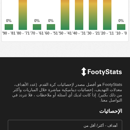
0%
0%
0%
0%
81' - 90'
71' - 80'
61' - 70'
51' - 60'
41' - 50'
31' - 40'
21' - 30'
11' - 20'
0' - 10'
FootyStats هو أفضل مصدر لإحصائيات كرة القدم. (عدد الأهداف،
معدلات التهديف، إحصائيات ديناميكية مباشرة خلال المباريات وأكثر
من ذلك بكثير). إذا كانت لديك أي أسئلة أو ملاحظات ، فلا تتردد في
التواصل معنا.
الإحصائيات
أهداف - أكثر/ أقل من