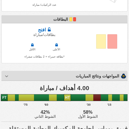
عدد الركنيات/ مباراة
البطاقات
افتح
بطاقات/مباراة
الأعلى
الأقل
*بطاقة حمراء = 2 بطاقات صفراء
المواجهات ونتائج المباريات
4.00 أهداف / مباراة
FT
HT
75'
60'
30'
15'
42%
58%
الشوط الأول
الشوط الثاني
فريق بوماس لجامعة المكسيك الوطنية المستقلة