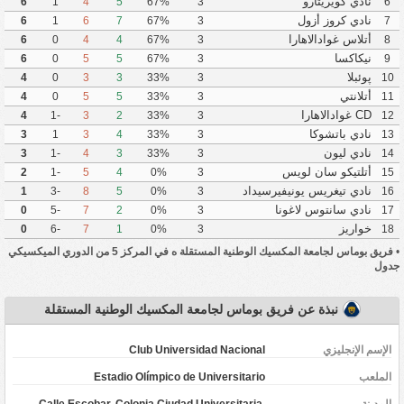
الوطنية المستقلة
نادي كويريتارو
6
1
4
5
67%
3
6
نادي كروز أزول
6
1
6
7
67%
3
7
أتلاس غوادالاهارا
6
0
4
4
67%
3
8
نيكاكسا
6
0
5
5
67%
3
9
پوئبلا
4
0
3
3
33%
3
10
أتلانتي
4
0
5
5
33%
3
11
CD غوادالاهارا
4
-1
3
2
33%
3
12
نادي باتشوكا
3
1
3
4
33%
3
13
نادي ليون
3
-1
4
3
33%
3
14
أتلتيكو سان لويس
2
-1
5
4
0%
3
15
نادي تيغريس يونيفيرسيداد
1
-3
8
5
0%
3
16
أوتونوما دي نويفو ليون
نادي سانتوس لاغونا
0
-5
7
2
0%
3
17
خواريز
0
-6
7
1
0%
3
18
•
فريق بوماس لجامعة المكسيك الوطنية المستقلة ه في المركز 5 من الدوري الميكسيكي
جدول
نبذة عن فريق بوماس لجامعة المكسيك الوطنية المستقلة
الإسم الإنجليزي
Club Universidad Nacional
الملعب
Estadio Olímpico de Universitario
المدينة
Calle Escobar, Colonia Ciudad Universitaria,