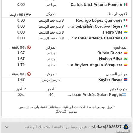
0.00
Carlos Uriel Antuna Romero
مهاجم
لاعبي الوسط
المركز
/ 90 دقيقة
0.33
Rodrigo López Quiñones
لاعب خط الوسط
0.00
Francisco Sebastián Córdova Reyes
لاعب خط الوسط
0.00
Pedro Vite
لاعب خط الوسط
0.00
Víctor Manuel Arteaga Camarena
لاعب خط الوسط
المدافعون
المركز
/ 90 دقيقة
1.67
Rubén Duarte
مدافع
1.67
Nathan Silva
مدافع
1.72
Álvaro Anyiver Angulo Mosquera
مدافع
حراس المرمى
المركز
/ 90 دقيقة
1.67
Keylor Navas
حارس مرمى
مدرب / مدير
العمر
٪ الفوز
50
Esteban Andrés Solari Poggio
46
%
*
فريق بوماس لجامعة المكسيك الوطنية المستقلة
القائمة والإحصائيات من
موسم 2026/27
2026/27إحصائيات
- فريق بوماس لجامعة المكسيك الوطنية
المستقلة