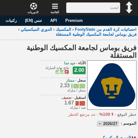
القائمة
الدوريات
Premium
API
تنس (EN)
ركنيات
احصائيات كرة القدم من FootyStats
›
المكسيك
›
الدوري الميكسيكي
›
فريق بوماس لجامعة المكسيك الوطنية المستقلة
فريق بوماس لجامعة المكسيك الوطنية
المستقلة
الآداء
-
جيد جدا
نتائج نهاية المباراة
2.00
خ
ف
ف
سجل
-
ممتاز
2.33
سجل / مباراة
استقبل
-
ضعيف
1.67
ضد / مباراة
100%
خطر التوقع -
-
جد مرتفع الخطر
الموسم :
2026/27
الدوري الميكسيكي